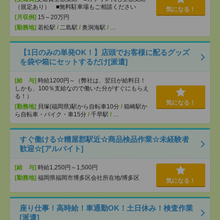
（規定あり） ■無料駐車場もご相談ください
気になる！
[月収例]
15～20万円
[勤務地]
若松駅
/
二島駅
/
奥洞海駅
/
…
【1日のみの単発OK！】店頭でお客様に配るグッズ
を袋や箱にセットするだけ[派遣]
[給 与]
時給1200円～（弊社は、翌日が給料日！
しかも、100％支給なので働いた分がすぐにもらえ
る！）
気になる！
[勤務地]
貝塚(福岡県)駅から自転車10分
/
箱崎駅か
ら自転車・バイク・車15分
/
千早駅
/
…
すぐ働ける☆糟屋郡駅近☆商品検品作業☆未経験者
歓迎☆[アルバイト]
[給 与]
時給1,250円～1,500円
[勤務地]
福岡県福岡市博多区会社所在地/博多区
気になる！
座り仕事！高時給！車通勤OK！土日休み！検査作業
[派遣]