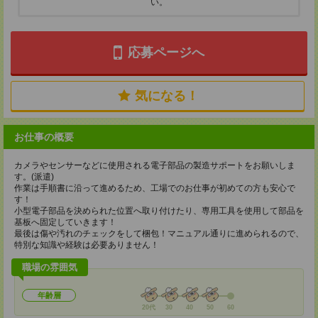
い。
応募ページへ
気になる！
お仕事の概要
カメラやセンサーなどに使用される電子部品の製造サポートをお願いしま
す。(派遣)
作業は手順書に沿って進めるため、工場でのお仕事が初めての方も安心で
す！
小型電子部品を決められた位置へ取り付けたり、専用工具を使用して部品を
基板へ固定していきます！
最後は傷や汚れのチェックをして梱包！マニュアル通りに進められるので、
特別な知識や経験は必要ありません！
職場の雰囲気
年齢層
20代
30
40
50
60