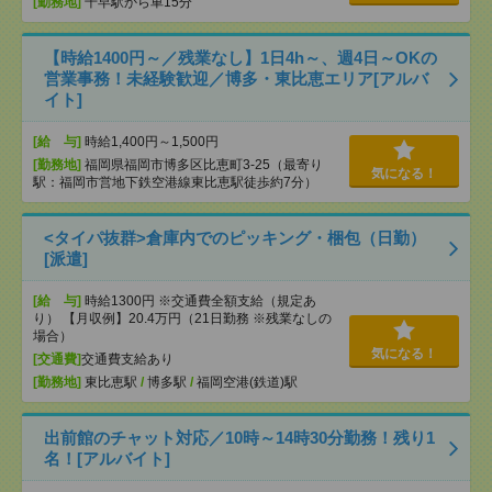
[勤務地]
千早駅から車15分
【時給1400円～／残業なし】1日4h～、週4日～OKの
営業事務！未経験歓迎／博多・東比恵エリア[アルバ
イト]
[給 与]
時給1,400円～1,500円
[勤務地]
福岡県福岡市博多区比恵町3-25（最寄り
気になる！
駅：福岡市営地下鉄空港線東比恵駅徒歩約7分）
<タイパ抜群>倉庫内でのピッキング・梱包（日勤）
[派遣]
[給 与]
時給1300円 ※交通費全額支給（規定あ
り） 【月収例】20.4万円（21日勤務 ※残業なしの
場合）
気になる！
[交通費]
交通費支給あり
[勤務地]
東比恵駅
/
博多駅
/
福岡空港(鉄道)駅
出前館のチャット対応／10時～14時30分勤務！残り1
名！[アルバイト]