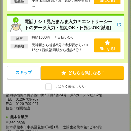
小倉(福岡県)駅 / 西小倉駅 / 南小倉駅 /
気になる!
勤務地
TEL：0120-995-984
…
FAX：0120-709-785
担当：採用担当
広島営業所
電話ナシ！見たまんま入力＊エントリーシー
〒730-0031
トのデータ入力・短期OK・日払いOK[派遣]
広島県広島市中区紙屋町2丁目1番地22号 広島興銀ビル11階
TEL：0120-709-707
時給1600円 ＊日払いOK
給与
FAX：0120-934-504
担当：採用担当
天神駅から徒歩5分 / 博多駅からバス
勤務地
気になる!
15分 / 西鉄福岡駅から徒歩5分 / …
松山営業所
〒790-0003
愛媛県松山市三番町7丁目1番地21号 ジブラルタ生命松山ビル8階
TEL：0120-709-707
FAX：0120-709-890
スキップ
どちらも気になる！
担当：採用担当
福岡営業所
しばらく表示しない
〒810-0801
福岡県福岡市博多区中洲5丁目6番24号 第6ガーデンビル2階
TEL：0120-709-707
FAX：0120-709-927
担当：採用担当
熊本営業所
〒860-0806
熊本県熊本市中央区花畑町4番1号 太陽生命熊本第2ビル9階