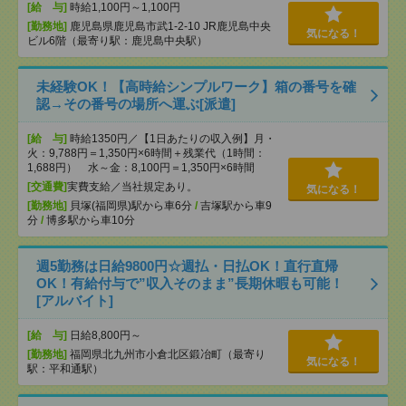
[給 与]
時給1,100円～1,100円
[勤務地]
鹿児島県鹿児島市武1-2-10 JR鹿児島中央
気になる！
ビル6階（最寄り駅：鹿児島中央駅）
未経験OK！【高時給シンプルワーク】箱の番号を確
認→その番号の場所へ運ぶ[派遣]
[給 与]
時給1350円／【1日あたりの収入例】月・
火：9,788円＝1,350円×6時間＋残業代（1時間：
1,688円） 水～金：8,100円＝1,350円×6時間
[交通費]
実費支給／当社規定あり。
気になる！
[勤務地]
貝塚(福岡県)駅から車6分
/
吉塚駅から車9
分
/
博多駅から車10分
週5勤務は日給9800円☆週払・日払OK！直行直帰
OK！有給付与で”収入そのまま”長期休暇も可能！
[アルバイト]
[給 与]
日給8,800円～
[勤務地]
福岡県北九州市小倉北区鍛冶町（最寄り
気になる！
駅：平和通駅）