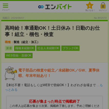
0
メニュー
気になる！
ログイン
掲載日 :2026
/
08
/
07
No.901573
高時給！車通勤OK！土日休み！日勤のお仕
事！組立・梱包・検査
職種：
製造（組立・加工）
派遣
職種未経験OK
社会人未経験OK
ブランクOK
WEB登録・面接OK
電子部品の検査や組立／未経験OK／GW、夏季休
暇、年末年始あり！
【来社不要！電話もしくはWEBで登録OK！】わざわざ会場まで
...も
っとみる
応募が集まった時点で掲載終了
この求人は応募が集まり次第、掲載終了致します。予めご理解くださ