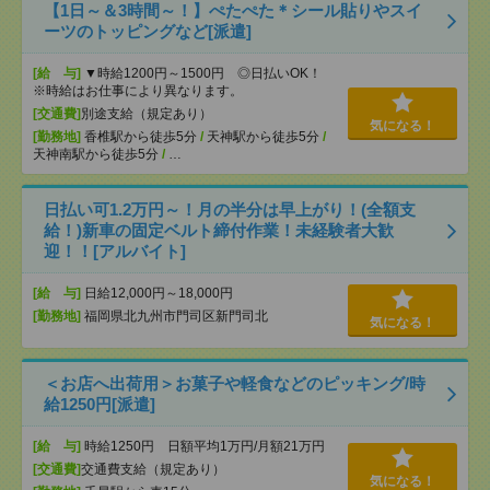
【1日～＆3時間～！】ぺたぺた＊シール貼りやスイ
ーツのトッピングなど[派遣]
[給 与]
▼時給1200円～1500円 ◎日払いOK！
※時給はお仕事により異なります。
[交通費]
別途支給（規定あり）
気になる！
[勤務地]
香椎駅から徒歩5分
/
天神駅から徒歩5分
/
天神南駅から徒歩5分
/
…
日払い可1.2万円～！月の半分は早上がり！(全額支
給！)新車の固定ベルト締付作業！未経験者大歓
迎！！[アルバイト]
[給 与]
日給12,000円～18,000円
[勤務地]
福岡県北九州市門司区新門司北
気になる！
＜お店へ出荷用＞お菓子や軽食などのピッキング/時
給1250円[派遣]
[給 与]
時給1250円 日額平均1万円/月額21万円
[交通費]
交通費支給（規定あり）
気になる！