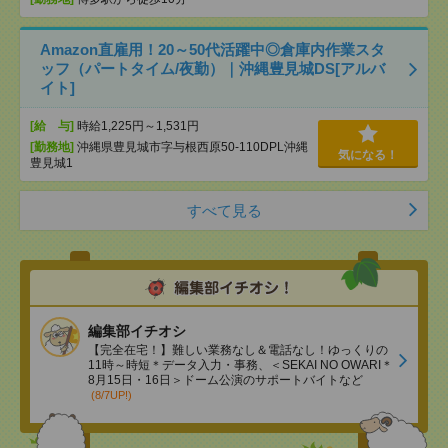
Amazon直雇用！20～50代活躍中◎倉庫内作業スタ
ッフ（パートタイム/夜勤）｜沖縄豊見城DS[アルバ
イト]
[給 与]
時給1,225円～1,531円
[勤務地]
沖縄県豊見城市字与根西原50-110DPL沖縄
気になる！
豊見城1
すべて見る
編集部イチオシ
【完全在宅！】難しい業務なし＆電話なし！ゆっくりの
11時～時短＊データ入力・事務、＜SEKAI NO OWARI＊
8月15日・16日＞ドーム公演のサポートバイトなど
(8/7UP!)