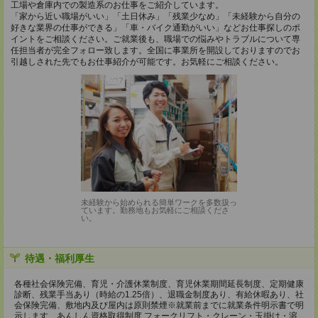
工場や倉庫内での製造系のお仕事をご紹介しています。
「家から近い職場がいい」「土日休み」「残業少なめ」「未経験から自分の
好きな業界の仕事ができる」「車・バイク通勤がいい」などお仕事探しのポ
イントをご相談ください。ご就業後も、職場での悩みやトラブルについて専
任担当者が完全フォロー致します。全国に事業所を開設しておりますのでお
引越しされた先でもお仕事紹介が可能です。お気軽にご相談ください。
未経験から始められる簡単ワークを多数扱っ
ています。勤務地もお気軽にご相談くださ
い。
待遇・福利厚生
各種社会保険完備、育児・介護休業制度、育児休業期間延長制度、定期健康
診断、残業手当あり（時給の1.25倍）、退職金制度あり、有給休暇あり、社
会保険完備、敷地内及び屋内は原則禁煙※就業前までに就業条件明示書で明
示します、あんしん資格取得制度 フォークリフト・クレーン・玉掛け・溶