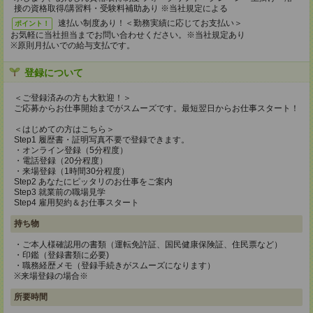
接の資格取得/講習料・受験料補助あり ※当社規定による
速払い制度あり！＜勤務実績に応じてお支払い＞
ポイント！
お気軽に当社担当までお問い合わせください。※当社規定あり
※原則月払いでの給与支払です。
登録について
＜ご登録済みの方も大歓迎！＞
ご応募からお仕事開始までがスムーズです。最短翌日からお仕事スタート！
＜はじめての方はこちら＞
Step1 履歴書・証明写真不要で登録できます。
・オンライン登録（5分程度）
・電話登録（20分程度）
・来場登録（1時間30分程度）
Step2 あなたにピッタリのお仕事をご案内
Step3 就業前の職場見学
Step4 雇用契約＆お仕事スタート
持ち物
・ご本人様確認用の書類（運転免許証、国民健康保険証、住民票など）
・印鑑（登録書類に必要)
・職務経歴メモ（登録手続きがスムーズになります）
※来場登録の場合※
所要時間