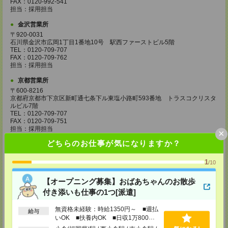
FAX：0120-992-541
担当：採用担当
金沢営業所
〒920-0031
石川県金沢市広岡1丁目1番地10号 駅西ファーストビル5階
TEL：0120-709-707
FAX：0120-709-762
担当：採用担当
京都営業所
〒600-8216
京都府京都市下京区新町通七条下ル東塩小路町593番地 トラスコクリスタ
ルビル7階
TEL：0120-709-707
FAX：0120-709-751
担当：採用担当
×
どちらのお仕事が気になりますか？
大阪営業所
〒530-0017
1
大阪府大阪市北区角田町8番1号 大阪梅田ツインタワーズ・ノース34階
/10
TEL：0120-995-985
FAX：0120-992-568
【オープニング募集】おばあちゃんのお散歩
担当：採用担当
付き添いも仕事の1つ[派遣]
神戸営業所
無資格未経験：時給1350円～ ■週払
〒650-0044
給与
いOK ■扶養内OK ■日収1万800円
兵庫県神戸市中央区東川崎町1丁目3番3号 神戸ハーバーランドセンタービ
ル18階
以上