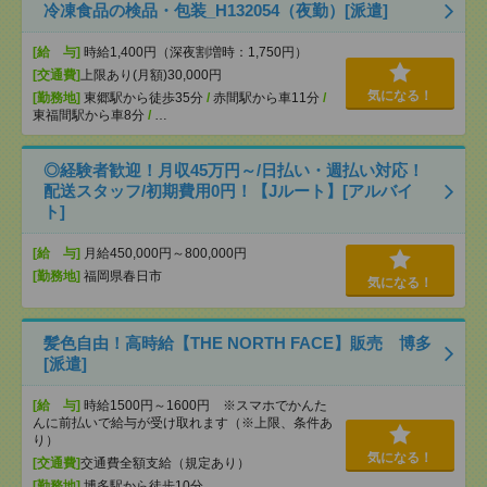
冷凍食品の検品・包装_H132054（夜勤）[派遣]
[給 与]
時給1,400円（深夜割増時：1,750円）
[交通費]
上限あり(月額)30,000円
気になる！
[勤務地]
東郷駅から徒歩35分
/
赤間駅から車11分
/
東福間駅から車8分
/
…
◎経験者歓迎！月収45万円～/日払い・週払い対応！
配送スタッフ/初期費用0円！【Jルート】[アルバイ
ト]
[給 与]
月給450,000円～800,000円
[勤務地]
福岡県春日市
気になる！
髪色自由！高時給【THE NORTH FACE】販売 博多
[派遣]
[給 与]
時給1500円～1600円 ※スマホでかんた
んに前払いで給与が受け取れます（※上限、条件あ
り）
気になる！
[交通費]
交通費全額支給（規定あり）
[勤務地]
博多駅から徒歩10分