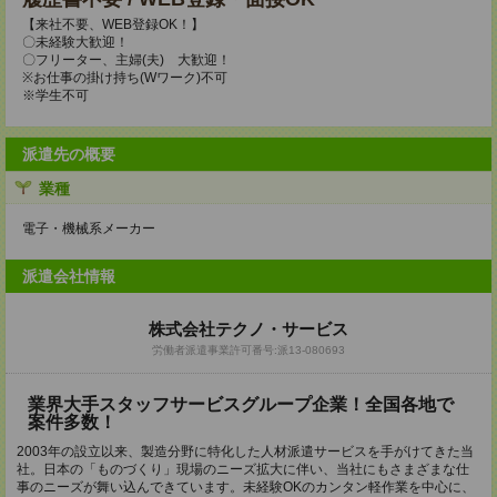
【来社不要、WEB登録OK！】
〇未経験大歓迎！
〇フリーター、主婦(夫) 大歓迎！
※お仕事の掛け持ち(Wワーク)不可
※学生不可
派遣先の概要
業種
電子・機械系メーカー
派遣会社情報
株式会社テクノ・サービス
労働者派遣事業許可番号:派13-080693
業界大手スタッフサービスグループ企業！全国各地で
案件多数！
2003年の設立以来、製造分野に特化した人材派遣サービスを手がけてきた当
社。日本の「ものづくり」現場のニーズ拡大に伴い、当社にもさまざまな仕
事のニーズが舞い込んできています。未経験OKのカンタン軽作業を中心に、