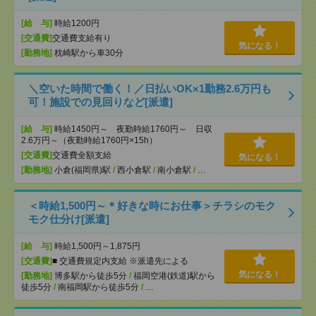
[給 与]
時給1200円
[交通費]
交通費支給有り
気になる！
[勤務地]
枕崎駅から車30分
＼空いた時間で働く！／日払いOK×1勤務2.6万円も
可！施設での見回りなど[派遣]
[給 与]
時給1450円～ 夜勤時給1760円～ 日収
2.6万円～（夜勤時給1760円×15h）
[交通費]
交通費全額支給
気になる！
[勤務地]
小倉(福岡県)駅
/
西小倉駅
/
南小倉駅
/
…
＜時給1,500円～＊好きな時にお仕事＞チラシのモク
モク仕分け[派遣]
[給 与]
時給1,500円～1,875円
[交通費]
■ 交通費規定内支給 ※派遣先による
気になる！
[勤務地]
博多駅から徒歩5分
/
福岡空港(鉄道)駅から
徒歩5分
/
南福岡駅から徒歩5分
/
…