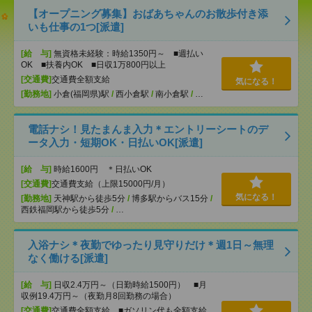
【オープニング募集】おばあちゃんのお散歩付き添
いも仕事の1つ[派遣]
[給 与]
無資格未経験：時給1350円～ ■週払い
OK ■扶養内OK ■日収1万800円以上
[交通費]
交通費全額支給
気になる！
[勤務地]
小倉(福岡県)駅
/
西小倉駅
/
南小倉駅
/
…
電話ナシ！見たまんま入力＊エントリーシートのデ
ータ入力・短期OK・日払いOK[派遣]
[給 与]
時給1600円 ＊日払いOK
[交通費]
交通費支給（上限15000円/月）
気になる！
[勤務地]
天神駅から徒歩5分
/
博多駅からバス15分
/
西鉄福岡駅から徒歩5分
/
…
入浴ナシ＊夜勤でゆったり見守りだけ＊週1日～無理
なく働ける[派遣]
[給 与]
日収2.4万円～（日勤時給1500円） ■月
収例19.4万円～（夜勤月8回勤務の場合）
[交通費]
交通費全額支給 ■ガソリン代も全額支給