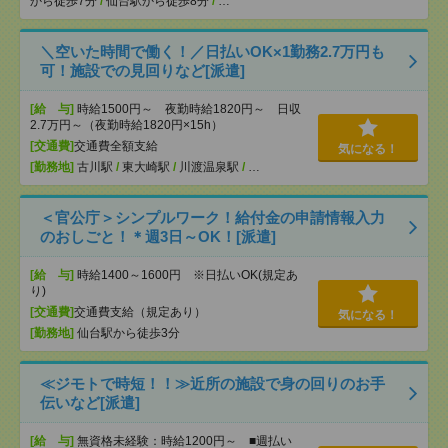
から徒歩7分
/
仙台駅から徒歩8分
/
…
＼空いた時間で働く！／日払いOK×1勤務2.7万円も
可！施設での見回りなど[派遣]
[給 与]
時給1500円～ 夜勤時給1820円～ 日収
2.7万円～（夜勤時給1820円×15h）
[交通費]
交通費全額支給
気になる！
[勤務地]
古川駅
/
東大崎駅
/
川渡温泉駅
/
…
＜官公庁＞シンプルワーク！給付金の申請情報入力
のおしごと！＊週3日～OK！[派遣]
[給 与]
時給1400～1600円 ※日払いOK(規定あ
り)
[交通費]
交通費支給（規定あり）
気になる！
[勤務地]
仙台駅から徒歩3分
≪ジモトで時短！！≫近所の施設で身の回りのお手
伝いなど[派遣]
[給 与]
無資格未経験：時給1200円～ ■週払い