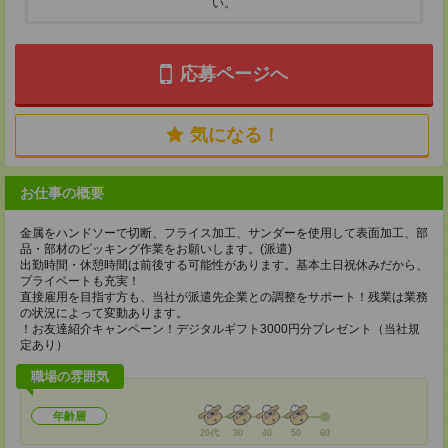
い。
応募ページへ
気になる！
お仕事の概要
金属をハンドソーで切断、フライス加工、サンダーを使用して表面加工、部
品・部材のピッキング作業をお願いします。(派遣)
出勤時間・休憩時間は前後する可能性があります。基本土日祝休みだから、
プライベートも充実！
直接雇用を目指す方も、当社が派遣先企業との調整をサポート！残業は業務
の状況によって変動あります。
！お友達紹介キャンペーン！デジタルギフト3000円分プレゼント（当社規
定あり）
職場の雰囲気
年齢層
20代
30
40
50
60