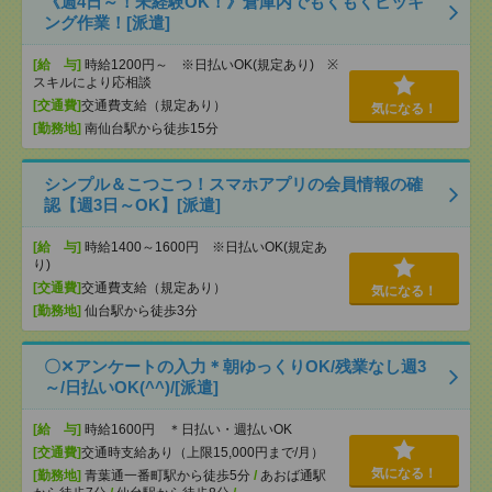
《週4日～！未経験OK！》倉庫内でもくもくピッキ
ング作業！[派遣]
[給 与]
時給1200円～ ※日払いOK(規定あり) ※
スキルにより応相談
[交通費]
交通費支給（規定あり）
気になる！
[勤務地]
南仙台駅から徒歩15分
シンプル＆こつこつ！スマホアプリの会員情報の確
認【週3日～OK】[派遣]
[給 与]
時給1400～1600円 ※日払いOK(規定あ
り)
[交通費]
交通費支給（規定あり）
気になる！
[勤務地]
仙台駅から徒歩3分
〇✕アンケートの入力＊朝ゆっくりOK/残業なし週3
～/日払いOK(^^)/[派遣]
[給 与]
時給1600円 ＊日払い・週払いOK
[交通費]
交通時支給あり（上限15,000円まで/月）
気になる！
[勤務地]
青葉通一番町駅から徒歩5分
/
あおば通駅