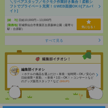
＼リペアスタッフ／モクモク作業好き集合！柔軟シ
フトでプライベート充実！☆WEB面接OK☆[アルバ
イト]
[給 与]
日給10,000円～13,000円
[勤務地]
宮城県仙台市青葉区台原森林公園（最寄り
気になる！
駅：台原駅）
すべて見る
編集部イチオシ
＜ホテルの備品を運ぶだけ＞単発・短時間～OK／安心の
日給保障＊夜勤、＜単発＊1日～OK！＞コンサートなど
のグッズ販売スタッフ＊など
(8/6UP!)