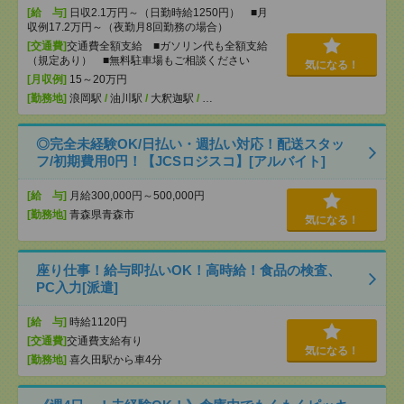
[給 与]
日収2.1万円～（日勤時給1250円） ■月
収例17.2万円～（夜勤月8回勤務の場合）
[交通費]
交通費全額支給 ■ガソリン代も全額支給
（規定あり） ■無料駐車場もご相談ください
気になる！
[月収例]
15～20万円
[勤務地]
浪岡駅
/
油川駅
/
大釈迦駅
/
…
◎完全未経験OK/日払い・週払い対応！配送スタッ
フ/初期費用0円！【JCSロジスコ】[アルバイト]
[給 与]
月給300,000円～500,000円
[勤務地]
青森県青森市
気になる！
座り仕事！給与即払いOK！高時給！食品の検査、
PC入力[派遣]
[給 与]
時給1120円
[交通費]
交通費支給有り
気になる！
[勤務地]
喜久田駅から車4分