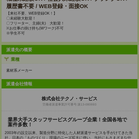
履歴書不要 / WEB登録・面接OK
【来社不要、WEB登録OK！】
〇未経験大歓迎！
〇フリーター、主婦(夫) 大歓迎！
※お仕事の掛け持ち(Wワーク)不可
※学生不可
派遣先の概要
業種
素材系メーカー
派遣会社情報
株式会社テクノ・サービス
労働者派遣事業許可番号:派13-080693
業界大手スタッフサービスグループ企業！全国各地で
案件多数！
2003年の設立以来、製造分野に特化した人材派遣サービスを手がけてきた当
社。日本の「ものづくり」現場のニーズ拡大に伴い、当社にもさまざまな仕