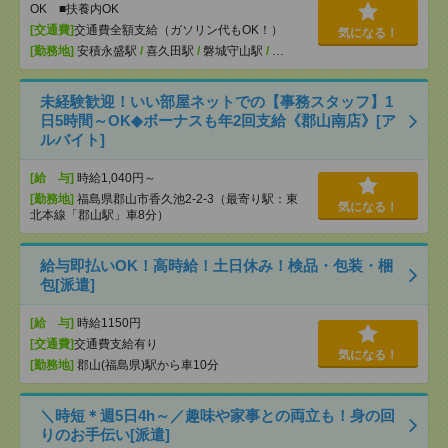
OK ■扶養内OK
[交通費]
交通費全額支給（ガソリン代もOK！）
気になる！
[勤務地]
安積永盛駅
/
喜久田駅
/
磐城守山駅
/
…
未経験歓迎！いい部屋ネットでの【事務スタッフ】1
日5時間～OK◆ボーナスも年2回支給《郡山南店》[ア
ルバイト]
[給 与]
時給1,040円～
[勤務地]
福島県郡山市香久池2-2-3（最寄り駅：東
気になる！
北本線「郡山駅」車8分）
給与即払いOK！高時給！土日休み！検品・包装・梱
包[派遣]
[給 与]
時給1150円
[交通費]
交通費支給有り
気になる！
[勤務地]
郡山(福島県)駅から車10分
＼時短＊週5日4h～／趣味や家事との両立も！身の回
りのお手伝い[派遣]