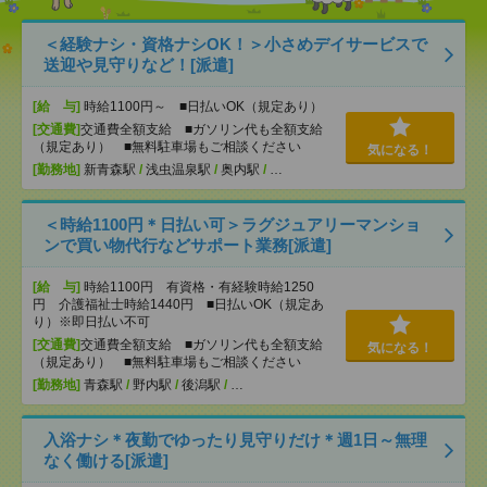
＜経験ナシ・資格ナシOK！＞小さめデイサービスで
送迎や見守りなど！[派遣]
[給 与]
時給1100円～ ■日払いOK（規定あり）
[交通費]
交通費全額支給 ■ガソリン代も全額支給
（規定あり） ■無料駐車場もご相談ください
気になる！
[勤務地]
新青森駅
/
浅虫温泉駅
/
奥内駅
/
…
＜時給1100円＊日払い可＞ラグジュアリーマンショ
ンで買い物代行などサポート業務[派遣]
[給 与]
時給1100円 有資格・有経験時給1250
円 介護福祉士時給1440円 ■日払いOK（規定あ
り）※即日払い不可
[交通費]
交通費全額支給 ■ガソリン代も全額支給
気になる！
（規定あり） ■無料駐車場もご相談ください
[勤務地]
青森駅
/
野内駅
/
後潟駅
/
…
入浴ナシ＊夜勤でゆったり見守りだけ＊週1日～無理
なく働ける[派遣]