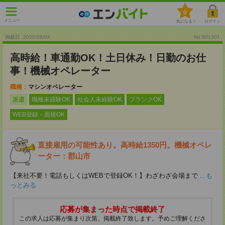
0
メニュー
気になる！
ログイン
掲載日 :2026
/
08
/
04
No.901301
高時給！車通勤OK！土日休み！日勤のお仕
事！機械オペレーター
職種：
マシンオペレーター
派遣
職種未経験OK
社会人未経験OK
ブランクOK
WEB登録・面接OK
直接雇用の可能性あり。高時給1350円。機械オペレ
ーター：郡山市
【来社不要！電話もしくはWEBで登録OK！】わざわざ会場まで
...も
っとみる
応募が集まった時点で掲載終了
この求人は応募が集まり次第、掲載終了致します。予めご理解くださ