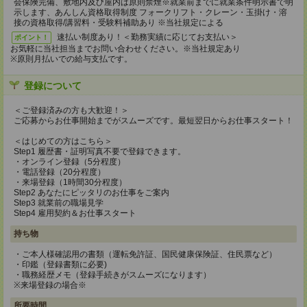
会保険完備、敷地内及び屋内は原則禁煙※就業前までに就業条件明示書で明
示します、あんしん資格取得制度 フォークリフト・クレーン・玉掛け・溶
接の資格取得/講習料・受験料補助あり ※当社規定による
速払い制度あり！＜勤務実績に応じてお支払い＞
ポイント！
お気軽に当社担当までお問い合わせください。※当社規定あり
※原則月払いでの給与支払です。
登録について
＜ご登録済みの方も大歓迎！＞
ご応募からお仕事開始までがスムーズです。最短翌日からお仕事スタート！
＜はじめての方はこちら＞
Step1 履歴書・証明写真不要で登録できます。
・オンライン登録（5分程度）
・電話登録（20分程度）
・来場登録（1時間30分程度）
Step2 あなたにピッタリのお仕事をご案内
Step3 就業前の職場見学
Step4 雇用契約＆お仕事スタート
持ち物
・ご本人様確認用の書類（運転免許証、国民健康保険証、住民票など）
・印鑑（登録書類に必要)
・職務経歴メモ（登録手続きがスムーズになります）
※来場登録の場合※
所要時間