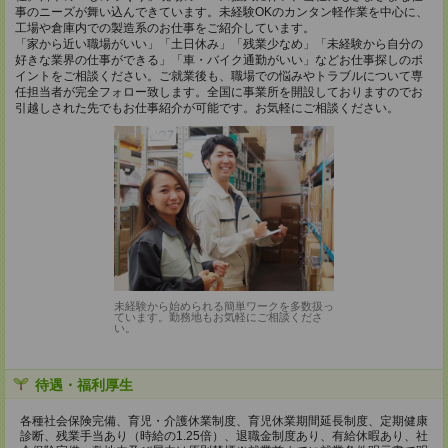
事のニーズが舞い込んできています。未経験OKのカンタン軽作業を中心に、
工場や倉庫内での製造系のお仕事をご紹介しています。
「家から近い職場がいい」「土日休み」「残業少なめ」「未経験から自分の
好きな業界の仕事ができる」「車・バイク通勤がいい」などお仕事探しのポ
イントをご相談ください。ご就業後も、職場での悩みやトラブルについて専
任担当者が完全フォロー致します。全国に事業所を開設しておりますのでお
引越しされた先でもお仕事紹介が可能です。お気軽にご相談ください。
未経験から始められる簡単ワークを多数扱っ
ています。勤務地もお気軽にご相談くださ
い。
待遇・福利厚生
各種社会保険完備、育児・介護休業制度、育児休業期間延長制度、定期健康
診断、残業手当あり（時給の1.25倍）、退職金制度あり、有給休暇あり、社