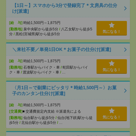
【1日～】スマホから3分で登録完了＊文房具の仕分
け[派遣]
[給 与]
時給1,500円～1,875円
[勤務地]
泉中央駅から徒歩5分
/
八乙女駅から徒歩5
気になる！
分
/
黒松(宮城県)駅から徒歩5分
＼来社不要／単発1日OK＊お菓子の仕分け[派遣]
[給 与]
時給1,500円～1,875円
[勤務地]
石巻駅からバイク・車
/
蛇田駅からバイ
気になる！
ク・車
/
渡波駅からバイク・車
/
…
〈月1日～で副業にピッタリ＊時給1,500円～〉お菓
子のカンタン仕分け[派遣]
[給 与]
時給1,500円～1,875円
[交通費]
■ 交通費規定内支給 ※派遣先による
気になる！
[勤務地]
仙台駅から徒歩5分
/
仙台(地下鉄)駅から徒
歩5分
/
北仙台駅から徒歩5分
/
…