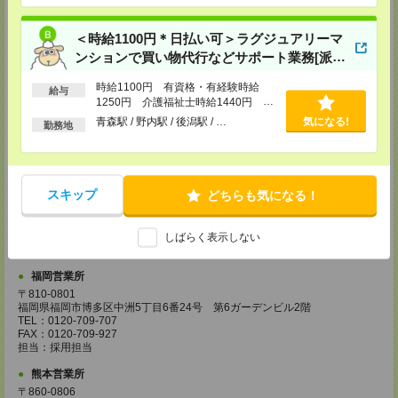
兵庫県神戸市中央区東川崎町1丁目3番3号 神戸ハーバーランドセンタービ
ル18階
TEL：0120-995-984
＜時給1100円＊日払い可＞ラグジュアリーマ
FAX：0120-709-785
担当：採用担当
ンションで買い物代行などサポート業務[派
遣]
広島営業所
時給1100円 有資格・有経験時給
給与
〒730-0031
1250円 介護福祉士時給1440円 ■
広島県広島市中区紙屋町2丁目1番地22号 広島興銀ビル11階
日払いOK（規定あり）※即日払い不
青森駅 / 野内駅 / 後潟駅 / …
気になる!
TEL：0120-709-707
勤務地
可
FAX：0120-934-504
担当：採用担当
松山営業所
スキップ
どちらも気になる！
〒790-0003
愛媛県松山市三番町7丁目1番地21号 ジブラルタ生命松山ビル8階
TEL：0120-709-707
FAX：0120-709-890
しばらく表示しない
担当：採用担当
福岡営業所
〒810-0801
福岡県福岡市博多区中洲5丁目6番24号 第6ガーデンビル2階
TEL：0120-709-707
FAX：0120-709-927
担当：採用担当
熊本営業所
〒860-0806