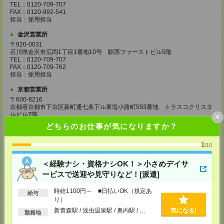
TEL：0120-709-707
FAX：0120-992-541
担当：採用担当
金沢営業所
〒920-0031
石川県金沢市広岡1丁目1番地10号 駅西ファーストビル5階
TEL：0120-709-707
FAX：0120-709-762
担当：採用担当
京都営業所
〒600-8216
京都府京都市下京区新町通七条下ル東塩小路町593番地 トラスコクリスタ
×
ルビル7階
TEL：0120-709-707
どちらのお仕事が気になりますか？
FAX：0120-709-751
担当：採用担当
1
/10
大阪営業所
〒530-0017
＜経験ナシ・資格ナシOK！＞小さめデイサ
大阪府大阪市北区角田町8番1号 大阪梅田ツインタワーズ・ノース34階
ービスで送迎や見守りなど！[派遣]
TEL：0120-995-985
FAX：0120-992-568
時給1100円～ ■日払いOK（規定あ
担当：採用担当
給与
り）
神戸営業所
新青森駅 / 浅虫温泉駅 / 奥内駅 / …
気になる!
勤務地
〒650-0044