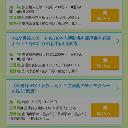
[給 与]
無資格未経験：時給1200円～ ■週払い
OK ■扶養内OK
[交通費]
交通費全額支給（ガソリン代もOK！）
気になる！
[勤務地]
安積永盛駅
/
喜久田駅
/
磐城守山駅
/
…
≪2か月後スタートもOK≫志望動機も履歴書も必要
ナシ！＊身の回りのお手伝い[派遣]
[給 与]
無資格未経験：時給1200円～ ■週払い
OK ■扶養内OK
[交通費]
交通費全額支給（ガソリン代もOK！）
気になる！
[勤務地]
安積永盛駅
/
喜久田駅
/
磐城守山駅
/
…
《単発1日OK！日払い可》＊文房具のモクモクシー
ル貼り[派遣]
[給 与]
時給1,500円～1,875円
[交通費]
■ 交通費規定内支給 ※派遣先による
気になる！
[勤務地]
南仙台駅から徒歩5分
/
長町駅から徒歩5分
/
長町南駅から徒歩5分
/
…