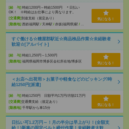
[給 与]
時給1200円～時給1500円 ＊日払い
OK！ ※時給はお仕事により異なります。
[交通費]
別途支給（規定あり）
気になる！
[勤務地]
西鉄福岡駅
/
天神駅
/
赤坂(福岡県)駅
/
…
すぐ働ける☆糟屋郡駅近☆商品検品作業☆未経験者
歓迎☆[アルバイト]
[給 与]
時給1,250円～1,500円
[勤務地]
福岡県福岡市博多区会社所在地/博多区
気になる！
＜お店へ出荷用＞お菓子や軽食などのピッキング/時
給1250円[派遣]
[給 与]
時給1250円 日額平均1万円/月額21万円
[交通費]
交通費支給（規定あり）
気になる！
[勤務地]
千早駅から車15分
日払い可1.2万円～！月の半分は早上がり！(全額支
給！)新車の固定ベルト締付作業！未経験者大歓