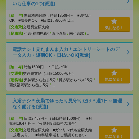
いも仕事の1つ[派遣]
[給 与]
無資格未経験：時給1350円～ ■週払い
OK ■扶養内OK ■日収1万800円以上
[交通費]
交通費全額支給
気になる！
[勤務地]
小倉(福岡県)駅
/
西小倉駅
/
南小倉駅
/
…
電話ナシ！見たまんま入力＊エントリーシートのデ
ータ入力・短期OK・日払いOK[派遣]
[給 与]
時給1600円 ＊日払いOK
[交通費]
交通費支給（上限15000円/月）
気になる！
[勤務地]
天神駅から徒歩5分
/
博多駅からバス15分
/
西鉄福岡駅から徒歩5分
/
…
入浴ナシ＊夜勤でゆったり見守りだけ＊週1日～無理
なく働ける[派遣]
[給 与]
日収2.4万円～（日勤時給1500円） ■月
収例19.4万円～（夜勤月8回勤務の場合）
[交通費]
交通費全額支給 ■ガソリン代も全額支給
（規定あり） ■無料駐車場もご相談ください
気になる！