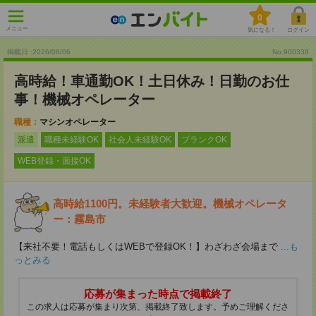
0
メニュー
気になる！
ログイン
掲載日 :2026
/
08
/
06
No.900338
高時給！車通勤OK！土日休み！日勤のお仕
事！機械オペレーター
職種：
マシンオペレーター
派遣
職種未経験OK
社会人未経験OK
ブランクOK
WEB登録・面接OK
高時給1100円。未経験者大歓迎。機械オペレータ
ー：霧島市
【来社不要！電話もしくはWEBで登録OK！】わざわざ会場まで
...も
っとみる
応募が集まった時点で掲載終了
この求人は応募が集まり次第、掲載終了致します。予めご理解くださ