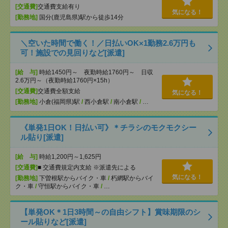
[交通費]
交通費支給有り
気になる！
[勤務地]
国分(鹿児島県)駅から徒歩14分
＼空いた時間で働く！／日払いOK×1勤務2.6万円も
可！施設での見回りなど[派遣]
[給 与]
時給1450円～ 夜勤時給1760円～ 日収
2.6万円～（夜勤時給1760円×15h）
[交通費]
交通費全額支給
気になる！
[勤務地]
小倉(福岡県)駅
/
西小倉駅
/
南小倉駅
/
…
《単発1日OK！日払い可》＊チラシのモクモクシー
ル貼り[派遣]
[給 与]
時給1,200円～1,625円
[交通費]
■ 交通費規定内支給 ※派遣先による
気になる！
[勤務地]
下曽根駅からバイク・車
/
朽網駅からバイ
ク・車
/
守恒駅からバイク・車
/
…
【単発OK＊1日3時間～の自由シフト】賞味期限のシ
ール貼りなど[派遣]