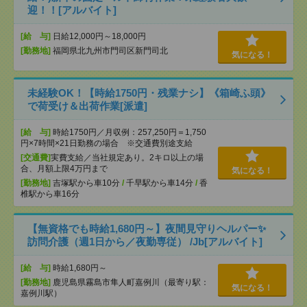
迎！！[アルバイト]
[給 与]
日給12,000円～18,000円
[勤務地]
福岡県北九州市門司区新門司北
気になる！
未経験OK！【時給1750円・残業ナシ】《箱崎ふ頭》
で荷受け＆出荷作業[派遣]
[給 与]
時給1750円／月収例：257,250円＝1,750
円×7時間×21日勤務の場合 ※交通費別途支給
[交通費]
実費支給／当社規定あり。2キロ以上の場
合、月額上限4万円まで
気になる！
[勤務地]
吉塚駅から車10分
/
千早駅から車14分
/
香
椎駅から車16分
【無資格でも時給1,680円～】夜間見守りヘルパー✨
訪問介護（週1日から／夜勤専従） /Jb[アルバイト]
[給 与]
時給1,680円～
[勤務地]
鹿児島県霧島市隼人町嘉例川（最寄り駅：
気になる！
嘉例川駅）