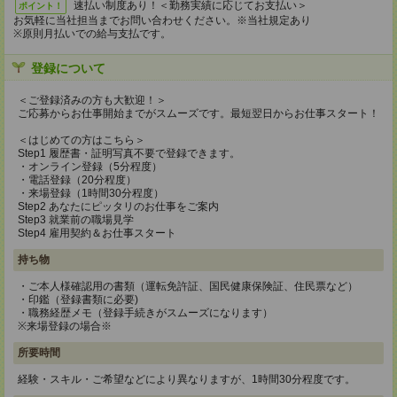
速払い制度あり！＜勤務実績に応じてお支払い＞
ポイント！
お気軽に当社担当までお問い合わせください。※当社規定あり
※原則月払いでの給与支払です。
登録について
＜ご登録済みの方も大歓迎！＞
ご応募からお仕事開始までがスムーズです。最短翌日からお仕事スタート！
＜はじめての方はこちら＞
Step1 履歴書・証明写真不要で登録できます。
・オンライン登録（5分程度）
・電話登録（20分程度）
・来場登録（1時間30分程度）
Step2 あなたにピッタリのお仕事をご案内
Step3 就業前の職場見学
Step4 雇用契約＆お仕事スタート
持ち物
・ご本人様確認用の書類（運転免許証、国民健康保険証、住民票など）
・印鑑（登録書類に必要)
・職務経歴メモ（登録手続きがスムーズになります）
※来場登録の場合※
所要時間
経験・スキル・ご希望などにより異なりますが、1時間30分程度です。