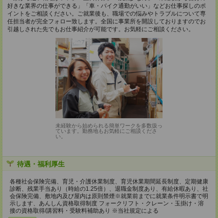
好きな業界の仕事ができる」「車・バイク通勤がいい」などお仕事探しのポ
イントをご相談ください。ご就業後も、職場での悩みやトラブルについて専
任担当者が完全フォロー致します。全国に事業所を開設しておりますのでお
引越しされた先でもお仕事紹介が可能です。お気軽にご相談ください。
未経験から始められる簡単ワークを多数扱っ
ています。勤務地もお気軽にご相談くださ
い。
待遇・福利厚生
各種社会保険完備、育児・介護休業制度、育児休業期間延長制度、定期健康
診断、残業手当あり（時給の1.25倍）、退職金制度あり、有給休暇あり、社
会保険完備、敷地内及び屋内は原則禁煙※就業前までに就業条件明示書で明
示します、あんしん資格取得制度 フォークリフト・クレーン・玉掛け・溶
接の資格取得/講習料・受験料補助あり ※当社規定による