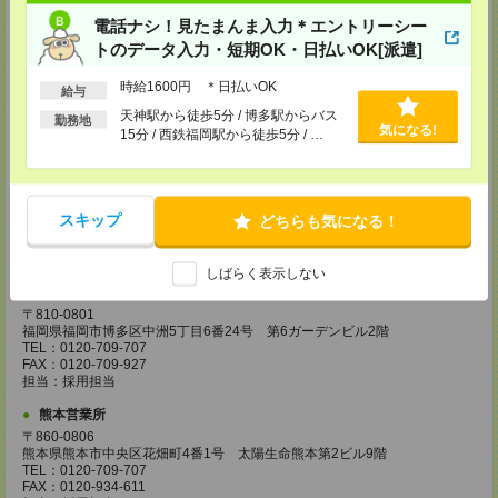
担当：採用担当
電話ナシ！見たまんま入力＊エントリーシー
トのデータ入力・短期OK・日払いOK[派遣]
広島営業所
〒730-0031
時給1600円 ＊日払いOK
広島県広島市中区紙屋町2丁目1番地22号 広島興銀ビル11階
給与
TEL：0120-709-707
天神駅から徒歩5分 / 博多駅からバス
FAX：0120-934-504
勤務地
気になる!
15分 / 西鉄福岡駅から徒歩5分 / …
担当：採用担当
松山営業所
〒790-0003
愛媛県松山市三番町7丁目1番地21号 ジブラルタ生命松山ビル8階
スキップ
どちらも気になる！
TEL：0120-709-707
FAX：0120-709-890
担当：採用担当
しばらく表示しない
福岡営業所
〒810-0801
福岡県福岡市博多区中洲5丁目6番24号 第6ガーデンビル2階
TEL：0120-709-707
FAX：0120-709-927
担当：採用担当
熊本営業所
〒860-0806
熊本県熊本市中央区花畑町4番1号 太陽生命熊本第2ビル9階
TEL：0120-709-707
FAX：0120-934-611