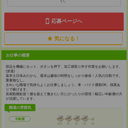
い。
応募ページへ
気になる！
お仕事の概要
部品を機械にセット、ボタンを押下、加工後取り外す作業をお願いします。
(派遣)
基本土日休みだから、週末は趣味の時間をしっかり確保！人気の日勤です。
重量物なし。
きれいな職場で気持ちよくお仕事しましょう。車・バイク通勤OK。残業あ
りで稼げます。
長期勤務歓迎！腰を据えて働きたい方にぴったりの環境！幅広い年齢層の方
が活躍しています。
職場の雰囲気
年齢層
20代
30
40
50
60