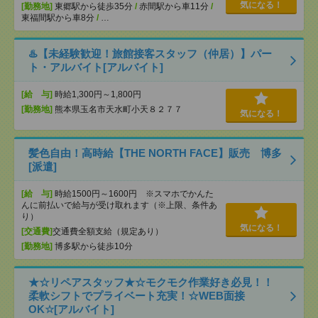
気になる！
[勤務地]
東郷駅から徒歩35分
/
赤間駅から車11分
/
東福間駅から車8分
/
…
♨️【未経験歓迎！旅館接客スタッフ（仲居）】パー
ト・アルバイト[アルバイト]
[給 与]
時給1,300円～1,800円
[勤務地]
熊本県玉名市天水町小天８２７７
気になる！
髪色自由！高時給【THE NORTH FACE】販売 博多
[派遣]
[給 与]
時給1500円～1600円 ※スマホでかんた
んに前払いで給与が受け取れます（※上限、条件あ
り）
気になる！
[交通費]
交通費全額支給（規定あり）
[勤務地]
博多駅から徒歩10分
★☆リペアスタッフ★☆モクモク作業好き必見！！
柔軟シフトでプライベート充実！☆WEB面接
OK☆[アルバイト]