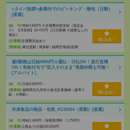
<タイパ抜群>倉庫内でのピッキング・梱包（日勤）
[派遣]
[給 与]
時給1300円 ※交通費全額支給（規定あ
り） 【月収例】20.4万円（21日勤務 ※残業なしの
場合）
気になる！
[交通費]
交通費支給あり
[勤務地]
東比恵駅
/
博多駅
/
福岡空港(鉄道)駅
週5勤務は日給9800円☆週払・日払OK！直行直帰
OK！有給付与で”収入そのまま”長期休暇も可能！
[アルバイト]
[給 与]
日給8,800円～
[勤務地]
福岡県北九州市小倉北区東篠崎（最寄り
気になる！
駅：片野駅）
冷凍食品の検品・包装_H132054（夜勤）[派遣]
[給 与]
時給1,400円（深夜割増時：1,750円）
[交通費]
上限あり(月額)30,000円