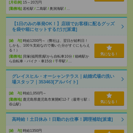
[月収例]
15～20万円
[勤務地]
若松駅
/
二島駅
/
奥洞海駅
/
…
【1日のみの単発OK！】店頭でお客様に配るグッズ
を袋や箱にセットするだけ[派遣]
[給 与]
時給1200円～（弊社は、翌日が給料日！
しかも、100％支給なので働いた分がすぐにもらえ
る！）
気になる！
[勤務地]
貝塚(福岡県)駅から自転車10分
/
箱崎駅か
ら自転車・バイク・車15分
/
千早駅
/
…
グレイスヒル・オーシャンテラス｜結婚式場の洗い
場スタッフ｜353463[アルバイト]
[給 与]
時給1,050円～
[勤務地]
鹿児島県鹿児島市東開町12-7（最寄り駅：
気になる！
谷山駅）
高時給！土日休み！日勤のお仕事！調理補助[派遣]
[給 与]
時給1350円