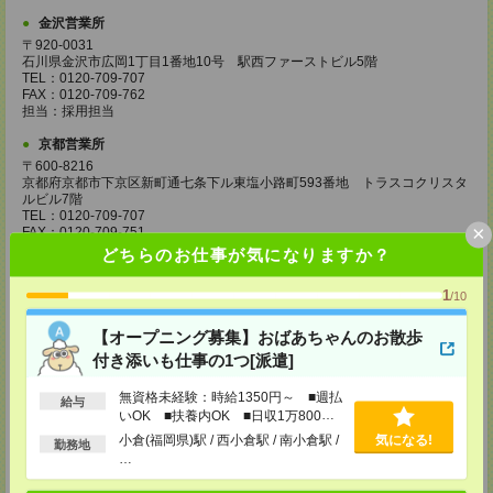
金沢営業所
〒920-0031
石川県金沢市広岡1丁目1番地10号 駅西ファーストビル5階
TEL：0120-709-707
FAX：0120-709-762
担当：採用担当
京都営業所
〒600-8216
京都府京都市下京区新町通七条下ル東塩小路町593番地 トラスコクリスタ
ルビル7階
TEL：0120-709-707
×
FAX：0120-709-751
担当：採用担当
どちらのお仕事が気になりますか？
大阪営業所
1
/10
〒530-0017
大阪府大阪市北区角田町8番1号 大阪梅田ツインタワーズ・ノース34階
【オープニング募集】おばあちゃんのお散歩
TEL：0120-995-985
FAX：0120-992-568
付き添いも仕事の1つ[派遣]
担当：採用担当
無資格未経験：時給1350円～ ■週払
給与
神戸営業所
いOK ■扶養内OK ■日収1万800円
〒650-0044
以上
小倉(福岡県)駅 / 西小倉駅 / 南小倉駅 /
気になる!
兵庫県神戸市中央区東川崎町1丁目3番3号 神戸ハーバーランドセンタービ
勤務地
ル18階
…
TEL：0120-995-984
FAX：0120-709-785