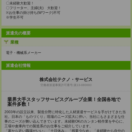
〇未経験大歓迎！
〇フリーター、主婦(夫) 大歓迎！
※お仕事の掛け持ち(Wワーク)不可
※学生不可
派遣先の概要
業種
電子・機械系メーカー
派遣会社情報
株式会社テクノ・サービス
労働者派遣事業許可番号:派13-080693
業界大手スタッフサービスグループ企業！全国各地で
案件多数！
2003年の設立以来、製造分野に特化した人材派遣サービスを手がけてきた当
社。日本の「ものづくり」現場のニーズ拡大に伴い、当社にもさまざまな仕
事のニーズが舞い込んできています。未経験OKのカンタン軽作業を中心に、
工場や倉庫内での製造系のお仕事をご紹介しています。
「家から近い職場がいい」「土日休み」「残業少なめ」「未経験から自分の