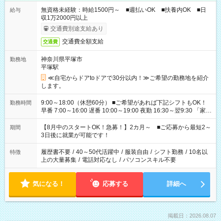
無資格未経験：時給1500円～ ■週払いOK ■扶養内OK ■日
給与
収1万2000円以上
交通費別途支給あり
交通費全額支給
交通費
神奈川県平塚市
勤務地
平塚駅
≪自宅からドアtoドアで30分以内！≫ご希望の勤務地を紹介
します。
9:00～18:00（休憩60分） ■ご希望があれば下記シフトもOK！
勤務時間
早番 7:00～16:00 遅番 10:00～19:00 夜勤 16:30～翌9:30 「家族
と休みを合わせたい」 「余裕を持って夕飯の準備がしたい」
「できれば残業はしたくない」 など、ご希望を教えてください
【8月中のスタートOK！急募！】2カ月～ ■ご応募から最短2～
期間
ね。 ※Wワーク希望の方へ 今ご覧のお仕事で希望する勤務時間
3日後に就業が可能です！
と、もう1つのお仕事の勤務時間。 合計で週40時間を超える場
合は応募できません。
履歴書不要
/
40～50代活躍中
/
服装自由
/
シフト勤務
/
10名以
特徴
上の大量募集
/
電話対応なし
/
パソコンスキル不要
気になる！
応募する
詳細へ
掲載日：2026.08.07