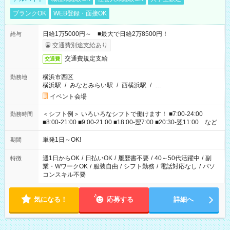
ブランクOK
WEB登録・面接OK
日給1万5000円～ ■最大で日給2万8500円！
給与
交通費別途支給あり
交通費規定支給
交通費
横浜市西区
勤務地
横浜駅
/
みなとみらい駅
/
西横浜駅
/
…
イベント会場
＜シフト例＞ いろいろなシフトで働けます！ ■7:00-24:00
勤務時間
■8:00-21:00 ■9:00-21:00 ■18:00-翌7:00 ■20:30-翌11:00 など
単発1日～OK!
期間
週1日からOK
/
日払いOK
/
履歴書不要
/
40～50代活躍中
/
副
特徴
業・WワークOK
/
服装自由
/
シフト勤務
/
電話対応なし
/
パソ
コンスキル不要
気になる！
応募する
詳細へ