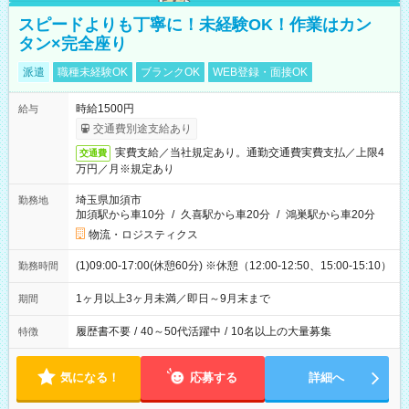
スピードよりも丁寧に！未経験OK！作業はカン
タン×完全座り
派遣
職種未経験OK
ブランクOK
WEB登録・面接OK
時給1500円
給与
交通費別途支給あり
実費支給／当社規定あり。通勤交通費実費支払／上限4
交通費
万円／月※規定あり
埼玉県加須市
勤務地
加須駅から車10分
/
久喜駅から車20分
/
鴻巣駅から車20分
物流・ロジスティクス
(1)09:00-17:00(休憩60分) ※休憩（12:00-12:50、15:00-15:10）
勤務時間
1ヶ月以上3ヶ月未満／即日～9月末まで
期間
履歴書不要
/
40～50代活躍中
/
10名以上の大量募集
特徴
気になる！
応募する
詳細へ