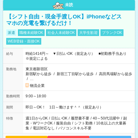
未読
【シフト自由・現金手渡しOK】iPhoneなどス
マホの充電を繋げるだけ！
派遣
職種未経験OK
社会人未経験OK
大学生歓迎
ブランクOK
WEB登録・面接OK
時給1414円～ ▼日払いOK（規定あり） ■初勤務手当あり
給与
※規定による
東京都新宿区
勤務地
新宿駅から徒歩
/
新宿三丁目駅から徒歩
/
高田馬場駅から徒歩
/
…
物流企業
9:00～18:00
勤務時間
即日～OK！ 1日～働けます＾＾（規定あり）
期間
週1日からOK
/
日払いOK
/
履歴書不要
/
40～50代活躍中
/
副
特徴
業・WワークOK
/
服装自由
/
シフト勤務
/
10名以上の大量募
集
/
電話対応なし
/
パソコンスキル不要