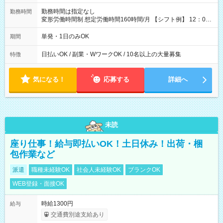
勤務時間は指定なし
勤務時間
変形労働時間制 想定労働時間160時間/月 【シフト例】 12：00
～22：00
単発・1日のみOK
期間
日払いOK / 副業・WワークOK / 10名以上の大量募集
特徴
気になる！
応募する
詳細へ
未読
座り仕事！給与即払いOK！土日休み！出荷・梱
包作業など
派遣
職種未経験OK
社会人未経験OK
ブランクOK
WEB登録・面接OK
時給1300円
給与
交通費別途支給あり