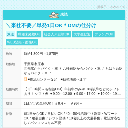
掲載日：2026.07.30
未読
＼来社不要／単発1日OK＊DMの仕分け
派遣
職種未経験OK
社会人未経験OK
大学生歓迎
ブランクOK
WEB登録・面接OK
時給1,300円～1,875円
給与
千葉県市原市
勤務地
五井駅からバイク・車
/
八幡宿駅からバイク・車
/
ちはら台駅
からバイク・車
/
…
■物流センターなど ■勤務地選べます
【1日3時間～も相談OK!】午前中のみや18時以降などのシフト
勤務時間
あり！ シフト例 ▼9:00～12:00 ▼9:00～17:00 ▼10:00～19:00
▼18:00～21:00
1日だけの単発OK！＃8月～ ＃9月～
期間
週1日からOK
/
日払いOK
/
40～50代活躍中
/
副業・Wワーク
特徴
OK
/
服装自由
/
シフト勤務
/
10名以上の大量募集
/
電話対応な
し
/
パソコンスキル不要