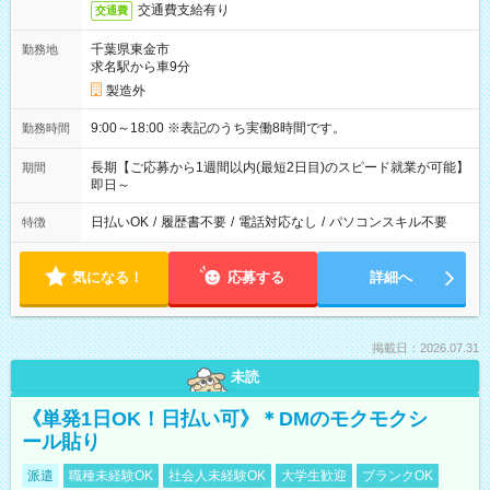
交通費支給有り
交通費
千葉県東金市
勤務地
求名駅から車9分
製造外
9:00～18:00 ※表記のうち実働8時間です。
勤務時間
長期【ご応募から1週間以内(最短2日目)のスピード就業が可能】
期間
即日～
日払いOK
/
履歴書不要
/
電話対応なし
/
パソコンスキル不要
特徴
気になる！
応募する
詳細へ
掲載日：2026.07.31
未読
《単発1日OK！日払い可》＊DMのモクモクシ
ール貼り
派遣
職種未経験OK
社会人未経験OK
大学生歓迎
ブランクOK