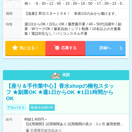
例＞ ・8：30～12：00 ・10：00～19：00 ・17：00～22：00
・13：00～22：00 ・22：00～翌6：00 など
【急募】即日スタートＯＫ！ 単発1日のみから働けます。
期間
週1日からOK
/
日払いOK
/
履歴書不要
/
40～50代活躍中
/
副
特徴
業・WワークOK
/
服装自由
/
シフト勤務
/
10名以上の大量募
集
/
電話対応なし
/
パソコンスキル不要
気になる！
応募する
詳細へ
未読
【座り＆手作業中心】香水shopの梱包スタッ
フ ★副業OK ★週1日からOK ★1日1時間から
OK
アルバイト
職種未経験OK
時給1,400円～
給与
【試用期間】試用期間あり 試用期間の長さ：1ヶ月 雇用形態、
給与は本採用時と同じです。
交通費別途支給あり