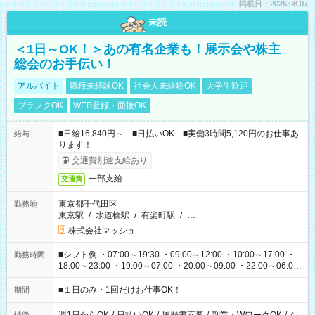
掲載日：2026.08.07
未読
＜1日～OK！＞あの有名企業も！展示会や株主
総会のお手伝い！
アルバイト
職種未経験OK
社会人未経験OK
大学生歓迎
ブランクOK
WEB登録・面接OK
■日給16,840円～ ■日払いOK ■実働3時間5,120円のお仕事あ
給与
ります！
交通費別途支給あり
一部支給
交通費
東京都千代田区
勤務地
東京駅
/
水道橋駅
/
有楽町駅
/
…
株式会社マッシュ
■シフト例 ・07:00～19:30 ・09:00～12:00 ・10:00～17:00 ・
勤務時間
18:00～23:00 ・19:00～07:00 ・20:00～09:00 ・22:00～06:00
etc ★最短で3時間で5,120円のお仕事から 15時間で2万円近く稼
げるお仕事も！ ご希望のお時間に合わせてご紹介！ ※シフトは
■１日のみ・1回だけお仕事OK！
期間
現場によって異なります。 ※勿論、休憩時間はあるのでご安心
ください！