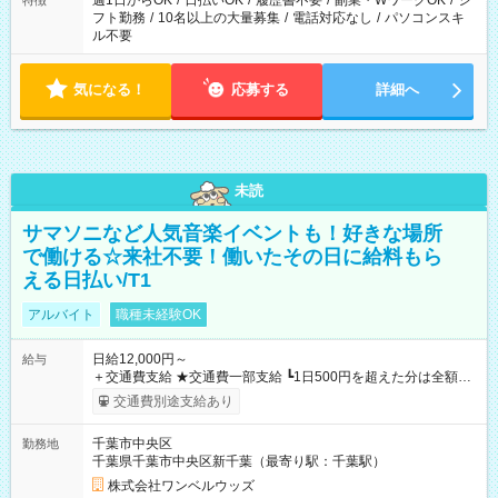
週1日からOK
/
日払いOK
/
履歴書不要
/
副業・WワークOK
/
シ
特徴
フト勤務
/
10名以上の大量募集
/
電話対応なし
/
パソコンスキ
ル不要
気になる！
応募する
詳細へ
未読
サマソニなど人気音楽イベントも！好きな場所
で働ける☆来社不要！働いたその日に給料もら
える日払い/T1
アルバイト
職種未経験OK
日給12,000円～
給与
＋交通費支給 ★交通費一部支給 ┗1日500円を超えた分は全額支
給！ ※往復500円以内の方は自己負担となります ★日払いOK！
交通費別途支給あり
（規定あり） ┗働いたその日に現金GET♪ お仕事後はコンビニ
ATMから 日払い分を引き落とせます！ 【試用期間】試用期間
千葉市中央区
勤務地
なし
千葉県千葉市中央区新千葉（最寄り駅：千葉駅）
株式会社ワンベルウッズ