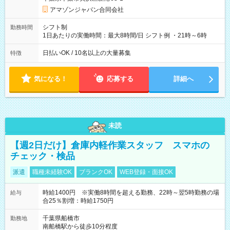
して働けます！ 【試用期間】試用期間あり 試用期間の長さ：1
週間 雇用形態、給与は本採用時と同じです。
アマゾンジャパン合同会社
シフト制
勤務時間
1日あたりの実働時間：最大8時間/日 シフト例 ・21時～6時
日払いOK / 10名以上の大量募集
特徴
気になる！
応募する
詳細へ
未読
【週2日だけ】倉庫内軽作業スタッフ スマホの
チェック・検品
派遣
職種未経験OK
ブランクOK
WEB登録・面接OK
時給1400円 ※実働8時間を超える勤務、22時～翌5時勤務の場
給与
合25％割増：時給1750円
千葉県船橋市
勤務地
南船橋駅から徒歩10分程度