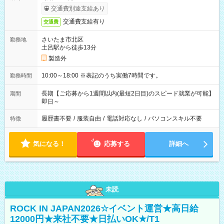
交通費別途支給あり
交通費支給有り
交通費
さいたま市北区
勤務地
土呂駅から徒歩13分
製造外
10:00～18:00 ※表記のうち実働7時間です。
勤務時間
長期【ご応募から1週間以内(最短2日目)のスピード就業が可能】
期間
即日～
履歴書不要
/
服装自由
/
電話対応なし
/
パソコンスキル不要
特徴
気になる！
応募する
詳細へ
未読
ROCK IN JAPAN2026☆イベント運営★高日給
12000円★来社不要★日払いOK★/T1