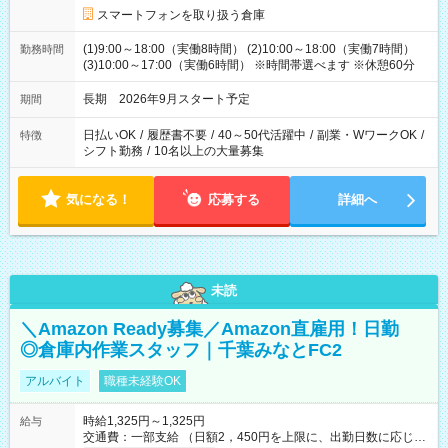
スマートフォンを取り扱う倉庫
(1)9:00～18:00（実働8時間） (2)10:00～18:00（実働7時間）
勤務時間
(3)10:00～17:00（実働6時間） ※時間帯選べます ※休憩60分
長期 2026年9月スタート予定
期間
日払いOK
/
履歴書不要
/
40～50代活躍中
/
副業・WワークOK
/
特徴
シフト勤務
/
10名以上の大量募集
気になる！
応募する
詳細へ
未読
＼Amazon Ready募集／Amazon直雇用！日勤
◎倉庫内作業スタッフ｜千葉みなとFC2
アルバイト
職種未経験OK
時給1,325円～1,325円
給与
交通費：一部支給 （日額2，450円を上限に、出勤日数に応じて