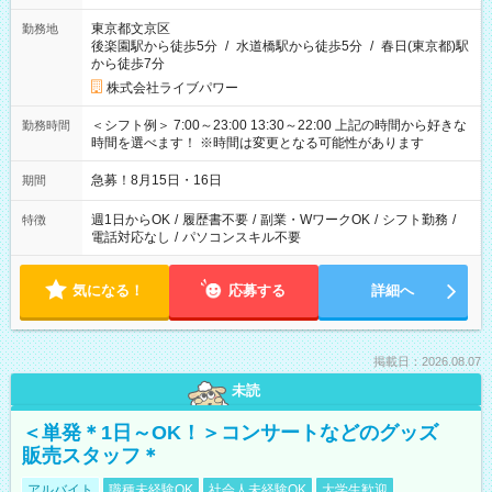
東京都文京区
勤務地
後楽園駅から徒歩5分
/
水道橋駅から徒歩5分
/
春日(東京都)駅
から徒歩7分
株式会社ライブパワー
＜シフト例＞ 7:00～23:00 13:30～22:00 上記の時間から好きな
勤務時間
時間を選べます！ ※時間は変更となる可能性があります
急募！8月15日・16日
期間
週1日からOK
/
履歴書不要
/
副業・WワークOK
/
シフト勤務
/
特徴
電話対応なし
/
パソコンスキル不要
気になる！
応募する
詳細へ
掲載日：2026.08.07
未読
＜単発＊1日～OK！＞コンサートなどのグッズ
販売スタッフ＊
アルバイト
職種未経験OK
社会人未経験OK
大学生歓迎