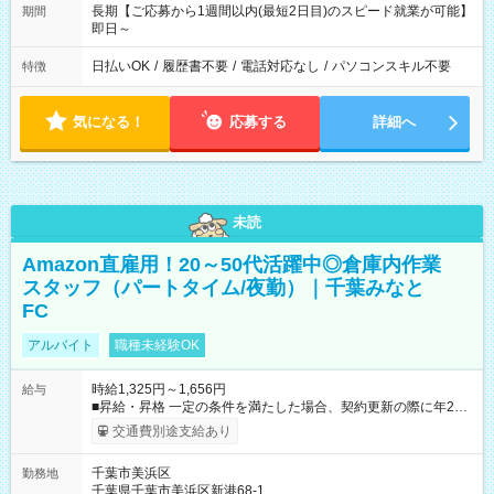
長期【ご応募から1週間以内(最短2日目)のスピード就業が可能】
期間
即日～
日払いOK
/
履歴書不要
/
電話対応なし
/
パソコンスキル不要
特徴
気になる！
応募する
詳細へ
未読
Amazon直雇用！20～50代活躍中◎倉庫内作業
スタッフ（パートタイム/夜勤）｜千葉みなと
FC
アルバイト
職種未経験OK
時給1,325円～1,656円
給与
■昇給・昇格 一定の条件を満たした場合、契約更新の際に年2回
まで昇給の機会があります。昇給上限は時給1390円となりま
交通費別途支給あり
す。 ■正社員登用制度あり ※月末締/翌月25日支払い ※時間外手
当、別途支給 ※深夜割増賃金 (22:00～翌5:00までは時給が
千葉市美浜区
勤務地
25%UPします) ☆給与前払い制度有！ ☆Amazon直雇用で安定
千葉県千葉市美浜区新港68-1