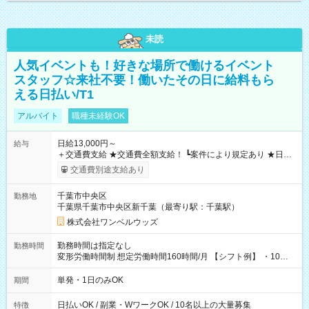
未読
人気イベントも！好きな場所で働けるイベント
スタッフ☆来社不要！働いたその日に給料もら
える日払い/T1
アルバイト
職種未経験OK
日給13,000円～
給与
＋交通費支給 ★交通費全額支給！ ┗案件により規定あり ★日払
いOK！（規定あり） ┗働いたその日に現金GET♪ お仕事後はコ
交通費別途支給あり
ンビニATMから 日払い分を引き落とせます！ 【試用期間】試
用期間なし
千葉市中央区
勤務地
千葉県千葉市中央区新千葉（最寄り駅：千葉駅）
株式会社ワンベルウッズ
勤務時間は指定なし
勤務時間
変形労働時間制 想定労働時間160時間/月 【シフト例】 ・10：
00～20：00
単発・1日のみOK
期間
日払いOK / 副業・WワークOK / 10名以上の大量募集
特徴