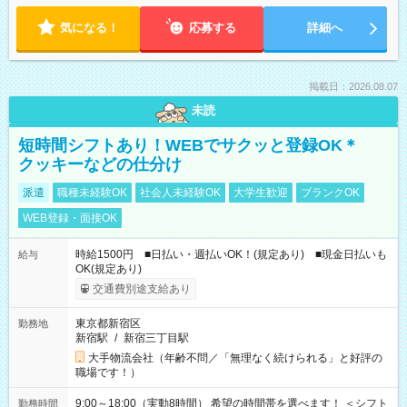
気になる！
応募する
詳細へ
掲載日：2026.08.07
未読
短時間シフトあり！WEBでサクッと登録OK＊
クッキーなどの仕分け
派遣
職種未経験OK
社会人未経験OK
大学生歓迎
ブランクOK
WEB登録・面接OK
時給1500円 ■日払い・週払いOK！(規定あり) ■現金日払いも
給与
OK(規定あり)
交通費別途支給あり
東京都新宿区
勤務地
新宿駅
/
新宿三丁目駅
大手物流会社（年齢不問／「無理なく続けられる」と好評の
職場です！）
9:00～18:00（実動8時間） 希望の時間帯を選べます！ ＜シフト
勤務時間