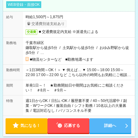
WEB登録・面接OK
時給1,500円～1,875円
給与
交通費別途支給あり
■ 交通費規定内支給 ※派遣先による
交通費
千葉市緑区
勤務地
鎌取駅から徒歩5分
/
土気駅から徒歩5分
/
おゆみ野駅から徒
歩5分
/
…
■物流センターなど ■勤務地選べます
＜1日3時間～OK！＞ ▼ 例えば… ▼ 15:00～18:00 15:00～
勤務時間
22:00 17:00～22:00 など こちら以外の時間もお気軽にご相談く
ださい！
単発1日～！ ★勤務開始日や期間はお気軽にご相談くださ
期間
い！ ＃8月～ ＃9月～
週1日からOK
/
日払いOK
/
履歴書不要
/
40～50代活躍中
/
副
特徴
業・WワークOK
/
服装自由
/
シフト勤務
/
10名以上の大量募
集
/
電話対応なし
/
パソコンスキル不要
気になる！
応募する
詳細へ