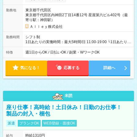
東京都千代田区
勤務地
東京都千代田区内神田2丁目14番12号 星屋第六ビル402号（最
寄り駅：神田駅）
Ａｌｌｅｙ株式会社
シフト制
勤務時間
1日あたりの実働時間：最大5時間/日 11:00-19:00 └1日あたりの
実働時間：1-5時間 └上記の時間帯内であれば、いつでも勤務可
能！ └平日・土曜日の中で、お好きな曜日でご勤務いただけま
週1日からOK / 日払いOK / 副業・WワークOK
特徴
す！ 【シフト例】 ・11:00～14:00 ・16:30～19:00 ・13:00～
18:00 などのように、自由な働き方が可能なお仕事です！
気になる！
応募する
詳細へ
未読
座り仕事！高時給！土日休み！日勤のお仕事！
製品の封入・梱包
派遣
ブランクOK
WEB登録・面接OK
時給1310円
給与