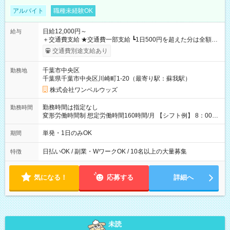
アルバイト
職種未経験OK
日給12,000円～
給与
＋交通費支給 ★交通費一部支給 ┗1日500円を超えた分は全額支
給！ ※往復500円以内の方は自己負担となります ★日払いOK！
交通費別途支給あり
（規定あり） ┗働いたその日に現金GET♪ お仕事後はコンビニ
ATMから 日払い分を引き落とせます！ 【試用期間】試用期間
千葉市中央区
勤務地
なし
千葉県千葉市中央区川崎町1-20（最寄り駅：蘇我駅）
株式会社ワンベルウッズ
勤務時間は指定なし
勤務時間
変形労働時間制 想定労働時間160時間/月 【シフト例】 8：00～
17：00 9：00～19：00 10：00～20：00 10：30～19：30
単発・1日のみOK
期間
日払いOK / 副業・WワークOK / 10名以上の大量募集
特徴
気になる！
応募する
詳細へ
未読