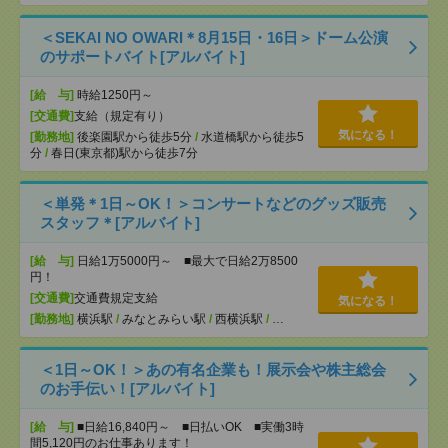
＜SEKAI NO OWARI＊8月15日・16日＞ドーム公演
のサポートバイト[アルバイト]
[給 与]
時給1250円～
[交通費]
支給（規定有り）
気になる！
[勤務地]
後楽園駅から徒歩5分
/
水道橋駅から徒歩5
分
/
春日(東京都)駅から徒歩7分
＜単発＊1日～OK！＞コンサートなどのグッズ販売
スタッフ＊[アルバイト]
[給 与]
日給1万5000円～ ■最大で日給2万8500
円！
[交通費]
交通費規定支給
気になる！
[勤務地]
横浜駅
/
みなとみらい駅
/
西横浜駅
/
…
＜1日～OK！＞あの有名企業も！展示会や株主総会
のお手伝い！[アルバイト]
[給 与]
■日給16,840円～ ■日払いOK ■実働3時
間5,120円のお仕事あります！