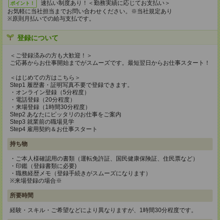
速払い制度あり！＜勤務実績に応じてお支払い＞
ポイント！
お気軽に当社担当までお問い合わせください。※当社規定あり
※原則月払いでの給与支払です。
登録について
＜ご登録済みの方も大歓迎！＞
ご応募からお仕事開始までがスムーズです。最短翌日からお仕事スタート！
＜はじめての方はこちら＞
Step1 履歴書・証明写真不要で登録できます。
・オンライン登録（5分程度）
・電話登録（20分程度）
・来場登録（1時間30分程度）
Step2 あなたにピッタリのお仕事をご案内
Step3 就業前の職場見学
Step4 雇用契約＆お仕事スタート
持ち物
・ご本人様確認用の書類（運転免許証、国民健康保険証、住民票など）
・印鑑（登録書類に必要)
・職務経歴メモ（登録手続きがスムーズになります）
※来場登録の場合※
所要時間
経験・スキル・ご希望などにより異なりますが、1時間30分程度です。