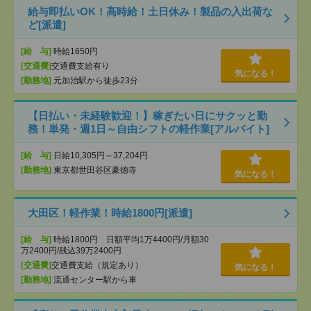
給与即払いOK！高時給！土日休み！製品の入出荷な
ど[派遣]
[給 与]
時給1650円
[交通費]
交通費支給有り
気になる！
[勤務地]
元加治駅から徒歩23分
【日払い・未経験歓迎！】稼ぎたい日にサクッと勤
務！単発・週1日～自由シフトの軽作業[アルバイト]
[給 与]
日給10,305円～37,204円
[勤務地]
東京都世田谷区豪徳寺
気になる！
大田区！軽作業！時給1800円[派遣]
[給 与]
時給1800円 日額平均1万4400円/月額30
万2400円/残込39万2400円
[交通費]
交通費支給（規定あり）
気になる！
[勤務地]
流通センター駅から車