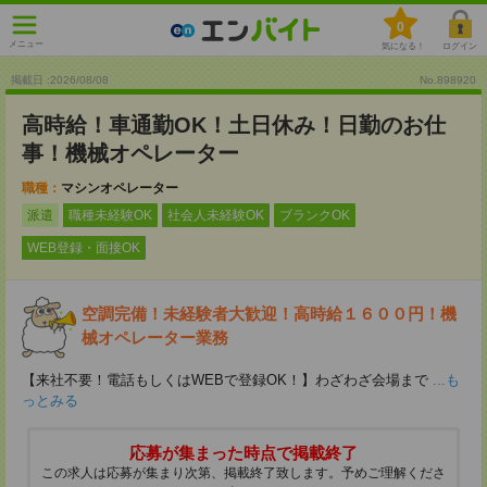
0
メニュー
気になる！
ログイン
掲載日 :2026
/
08
/
08
No.898920
高時給！車通勤OK！土日休み！日勤のお仕
事！機械オペレーター
職種：
マシンオペレーター
派遣
職種未経験OK
社会人未経験OK
ブランクOK
WEB登録・面接OK
空調完備！未経験者大歓迎！高時給１６００円！機
械オペレーター業務
【来社不要！電話もしくはWEBで登録OK！】わざわざ会場まで
...も
っとみる
応募が集まった時点で掲載終了
この求人は応募が集まり次第、掲載終了致します。予めご理解くださ