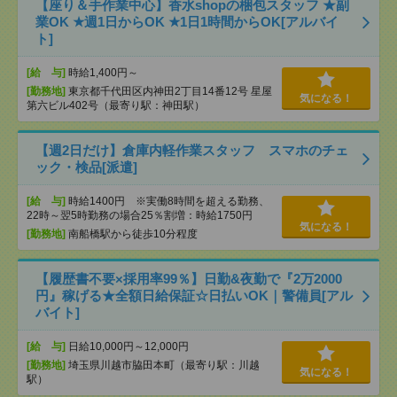
【座り＆手作業中心】香水shopの梱包スタッフ ★副
業OK ★週1日からOK ★1日1時間からOK[アルバイ
ト]
[給 与]
時給1,400円～
[勤務地]
東京都千代田区内神田2丁目14番12号 星屋
気になる！
第六ビル402号（最寄り駅：神田駅）
【週2日だけ】倉庫内軽作業スタッフ スマホのチェ
ック・検品[派遣]
[給 与]
時給1400円 ※実働8時間を超える勤務、
22時～翌5時勤務の場合25％割増：時給1750円
気になる！
[勤務地]
南船橋駅から徒歩10分程度
【履歴書不要×採用率99％】日勤&夜勤で『2万2000
円』稼げる★全額日給保証☆日払いOK｜警備員[アル
バイト]
[給 与]
日給10,000円～12,000円
[勤務地]
埼玉県川越市脇田本町（最寄り駅：川越
気になる！
駅）