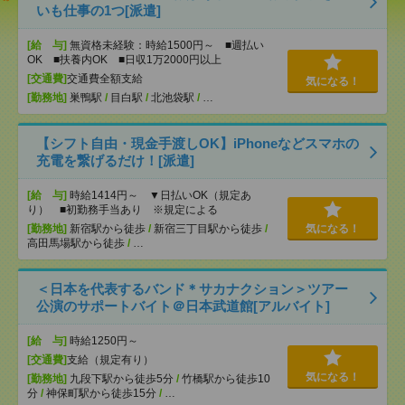
いも仕事の1つ[派遣]
[給 与]
無資格未経験：時給1500円～ ■週払い
OK ■扶養内OK ■日収1万2000円以上
[交通費]
交通費全額支給
気になる！
[勤務地]
巣鴨駅
/
目白駅
/
北池袋駅
/
…
【シフト自由・現金手渡しOK】iPhoneなどスマホの
充電を繋げるだけ！[派遣]
[給 与]
時給1414円～ ▼日払いOK（規定あ
り） ■初勤務手当あり ※規定による
[勤務地]
新宿駅から徒歩
/
新宿三丁目駅から徒歩
/
気になる！
高田馬場駅から徒歩
/
…
＜日本を代表するバンド＊サカナクション＞ツアー
公演のサポートバイト＠日本武道館[アルバイト]
[給 与]
時給1250円～
[交通費]
支給（規定有り）
気になる！
[勤務地]
九段下駅から徒歩5分
/
竹橋駅から徒歩10
分
/
神保町駅から徒歩15分
/
…