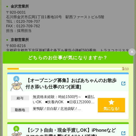
金沢営業所
〒920-0031
石川県金沢市広岡1丁目1番地10号 駅西ファーストビル5階
TEL：0120-709-707
FAX：0120-709-762
担当：採用担当
京都営業所
〒600-8216
×
京都府京都市下京区新町通七条下ル東塩小路町593番地 トラスコクリスタ
ルビル7階
どちらのお仕事が気になりますか？
TEL：0120-709-707
FAX：0120-709-751
1
担当：採用担当
/10
大阪営業所
【オープニング募集】おばあちゃんのお散歩
〒530-0017
付き添いも仕事の1つ[派遣]
大阪府大阪市北区角田町8番1号 大阪梅田ツインタワーズ・ノース34階
TEL：0120-995-985
無資格未経験：時給1500円～ ■週払
FAX：0120-992-568
給与
いOK ■扶養内OK ■日収1万2000円
担当：採用担当
以上
巣鴨駅 / 目白駅 / 北池袋駅 / …
気になる!
勤務地
神戸営業所
〒650-0044
兵庫県神戸市中央区東川崎町1丁目3番3号 神戸ハーバーランドセンタービ
ル18階
【シフト自由・現金手渡しOK】iPhoneなど
TEL：0120-995-984
FAX：0120-709-785