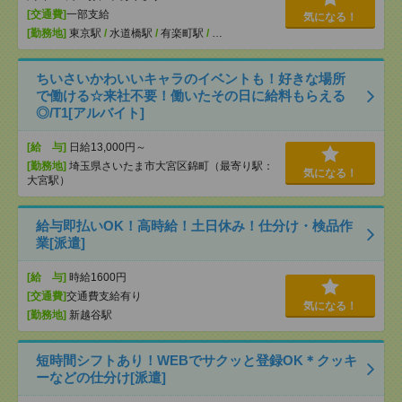
[交通費]
一部支給
気になる！
[勤務地]
東京駅
/
水道橋駅
/
有楽町駅
/
…
ちいさいかわいいキャラのイベントも！好きな場所
で働ける☆来社不要！働いたその日に給料もらえる
◎/T1[アルバイト]
[給 与]
日給13,000円～
[勤務地]
埼玉県さいたま市大宮区錦町（最寄り駅：
気になる！
大宮駅）
給与即払いOK！高時給！土日休み！仕分け・検品作
業[派遣]
[給 与]
時給1600円
[交通費]
交通費支給有り
気になる！
[勤務地]
新越谷駅
短時間シフトあり！WEBでサクッと登録OK＊クッキ
ーなどの仕分け[派遣]