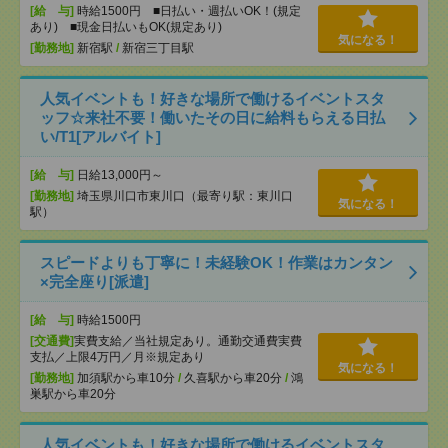
[給 与]
時給1500円 ■日払い・週払いOK！(規定
あり) ■現金日払いもOK(規定あり)
気になる！
[勤務地]
新宿駅
/
新宿三丁目駅
人気イベントも！好きな場所で働けるイベントスタ
ッフ☆来社不要！働いたその日に給料もらえる日払
い/T1[アルバイト]
[給 与]
日給13,000円～
[勤務地]
埼玉県川口市東川口（最寄り駅：東川口
気になる！
駅）
スピードよりも丁寧に！未経験OK！作業はカンタン
×完全座り[派遣]
[給 与]
時給1500円
[交通費]
実費支給／当社規定あり。通勤交通費実費
支払／上限4万円／月※規定あり
気になる！
[勤務地]
加須駅から車10分
/
久喜駅から車20分
/
鴻
巣駅から車20分
人気イベントも！好きな場所で働けるイベントスタ