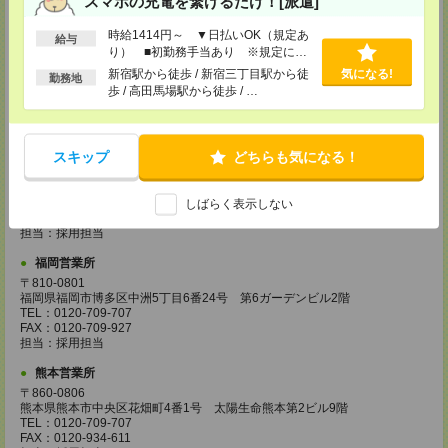
スマホの充電を繋げるだけ！[派遣]
担当：採用担当
時給1414円～ ▼日払いOK（規定あ
給与
広島営業所
り） ■初勤務手当あり ※規定によ
〒730-0031
る
新宿駅から徒歩 / 新宿三丁目駅から徒
気になる!
広島県広島市中区紙屋町2丁目1番地22号 広島興銀ビル11階
勤務地
歩 / 高田馬場駅から徒歩 / …
TEL：0120-709-707
FAX：0120-934-504
担当：採用担当
松山営業所
スキップ
どちらも気になる！
〒790-0003
愛媛県松山市三番町7丁目1番地21号 ジブラルタ生命松山ビル8階
TEL：0120-709-707
しばらく表示しない
FAX：0120-709-890
担当：採用担当
福岡営業所
〒810-0801
福岡県福岡市博多区中洲5丁目6番24号 第6ガーデンビル2階
TEL：0120-709-707
FAX：0120-709-927
担当：採用担当
熊本営業所
〒860-0806
熊本県熊本市中央区花畑町4番1号 太陽生命熊本第2ビル9階
TEL：0120-709-707
FAX：0120-934-611