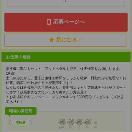
い。
応募ページへ
気になる！
お仕事の概要
溶接機に製品をセット、フットペダルを押下、検査作業をお願いします。
(派遣)
土日休みだから、週末は趣味の時間をしっかり確保！日勤のみで無理なくお
仕事。幅広い年齢層の方々が活躍中です！
ゆくゆくは直接雇用の可能性あり。長期的なキャリア形成を当社がサポート
します！残業多めなのでシッカリ稼ぎたい方必見！
！お友達紹介キャンペーン！デジタルギフト3000円分プレゼント（当社規
定あり）！
職場の雰囲気
年齢層
20代
30
40
50
60