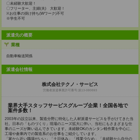
〇未経験大歓迎！
〇フリーター、主婦(夫) 大歓迎！
※お仕事の掛け持ち(Wワーク)不可
※学生不可
派遣先の概要
業種
自動車輸送関係
派遣会社情報
株式会社テクノ・サービス
労働者派遣事業許可番号:派13-080693
業界大手スタッフサービスグループ企業！全国各地で
案件多数！
2003年の設立以来、製造分野に特化した人材派遣サービスを手がけてきた当
社。日本の「ものづくり」現場のニーズ拡大に伴い、当社にもさまざまな仕
事のニーズが舞い込んできています。未経験OKのカンタン軽作業を中心に、
工場や倉庫内での製造系のお仕事をご紹介しています。
「家から近い職場がいい」「土日休み」「残業少なめ」「未経験から自分の