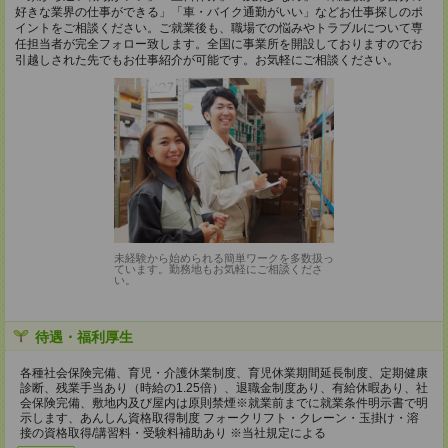
好きな業界の仕事ができる」「車・バイク通勤がいい」などお仕事探しのポ
イントをご相談ください。ご就業後も、職場での悩みやトラブルについて専
任担当者が完全フォロー致します。全国に事業所を開設しておりますのでお
引越しされた先でもお仕事紹介が可能です。お気軽にご相談ください。
未経験から始められる簡単ワークを多数扱っ
ています。勤務地もお気軽にご相談くださ
い。
待遇・福利厚生
各種社会保険完備、育児・介護休業制度、育児休業期間延長制度、定期健康
診断、残業手当あり（時給の1.25倍）、退職金制度あり、有給休暇あり、社
会保険完備、敷地内及び屋内は原則禁煙※就業前までに就業条件明示書で明
示します、あんしん資格取得制度 フォークリフト・クレーン・玉掛け・溶
接の資格取得/講習料・受験料補助あり ※当社規定による