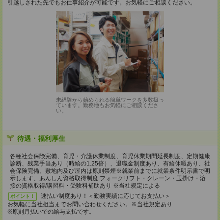
引越しされた先でもお仕事紹介が可能です。お気軽にご相談ください。
未経験から始められる簡単ワークを多数扱っ
ています。勤務地もお気軽にご相談くださ
い。
待遇・福利厚生
各種社会保険完備、育児・介護休業制度、育児休業期間延長制度、定期健康
診断、残業手当あり（時給の1.25倍）、退職金制度あり、有給休暇あり、社
会保険完備、敷地内及び屋内は原則禁煙※就業前までに就業条件明示書で明
示します、あんしん資格取得制度 フォークリフト・クレーン・玉掛け・溶
接の資格取得/講習料・受験料補助あり ※当社規定による
速払い制度あり！＜勤務実績に応じてお支払い＞
ポイント！
お気軽に当社担当までお問い合わせください。※当社規定あり
※原則月払いでの給与支払です。