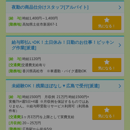
夜勤の商品仕分けスタッフ[アルバイト]
[給 与]
時給1,400円～1,400円
[勤務地]
高知県土佐市新居67-1
気になる！
給与即払いOK！土日休み！日勤のお仕事！ピッキン
グ作業[派遣]
[給 与]
時給1120円
[交通費]
交通費支給有り
気になる！
[勤務地]
香川県高松市 ※車通勤・バイク通勤OK
未経験OK！残業ほぼなし▼広島で受付[派遣]
[給 与]
時給1500円 月収例 21万円 時給1500円×
実働7h×週5日×4週 ※月収例を保証するものではあ
りません。※給与即受取りサービス利用可（利用条
件有）
気になる！
[交通費]
1ヶ月3万円を上限として実費支給
[月収例]
20～25万円
[勤務地]
広島駅から徒歩5分