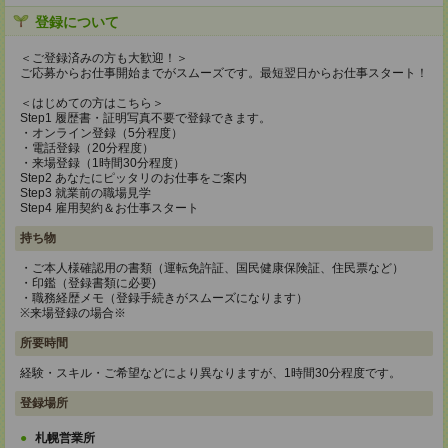
登録について
＜ご登録済みの方も大歓迎！＞
ご応募からお仕事開始までがスムーズです。最短翌日からお仕事スタート！
＜はじめての方はこちら＞
Step1 履歴書・証明写真不要で登録できます。
・オンライン登録（5分程度）
・電話登録（20分程度）
・来場登録（1時間30分程度）
Step2 あなたにピッタリのお仕事をご案内
Step3 就業前の職場見学
Step4 雇用契約＆お仕事スタート
持ち物
・ご本人様確認用の書類（運転免許証、国民健康保険証、住民票など）
・印鑑（登録書類に必要)
・職務経歴メモ（登録手続きがスムーズになります）
※来場登録の場合※
所要時間
経験・スキル・ご希望などにより異なりますが、1時間30分程度です。
登録場所
札幌営業所