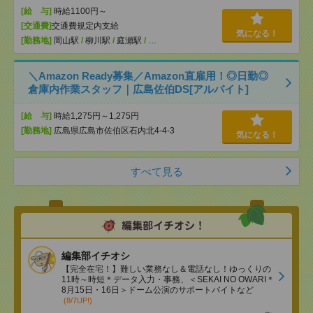
[給 与]
時給1100円～
[交通費]
交通費規定内支給
気になる！
[勤務地]
岡山駅
/
柳川駅
/
庭瀬駅
/
…
＼Amazon Ready募集／Amazon直雇用！◎日勤◎
倉庫内作業スタッフ｜広島佐伯DS[アルバイト]
[給 与]
時給1,275円～1,275円
[勤務地]
広島県広島市佐伯区石内北4-4-3
気になる！
すべて見る
編集部イチオシ
【完全在宅！】難しい業務なし＆電話なし！ゆっくりの
11時～時短＊データ入力・事務、＜SEKAI NO OWARI＊
8月15日・16日＞ドーム公演のサポートバイトなど
(8/7UP!)