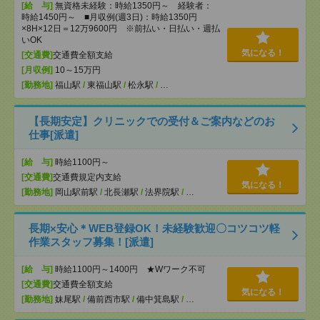
[給 与]
無資格未経験：時給1350円～ 経験者：
時給1450円～ ■月収例(週3日)：時給1350円
×8H×12日＝12万9600円 ※前払い・日払い・週払
いOK
気になる！
[交通費]
交通費全額支給
[月収例]
10～15万円
[勤務地]
福山駅
/
東福山駅
/
松永駅
/
…
【長期安定】クリニックでの受付＆ご案内などのお
仕事[派遣]
[給 与]
時給1100円～
[交通費]
交通費規定内支給
気になる！
[勤務地]
岡山駅前駅
/
北長瀬駅
/
法界院駅
/
…
長期×安心＊WEB登録OK！未経験歓迎〇コツコツ軽
作業スタッフ募集！[派遣]
[給 与]
時給1100円～1400円 ★Wワーク不可
[交通費]
交通費全額支給
気になる！
[勤務地]
妹尾駅
/
備前西市駅
/
備中箕島駅
/
…