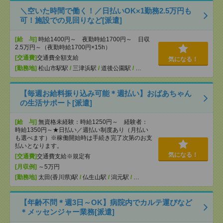
＼空いた時間で働く！／日払いOK×1勤務2.5万円も
可！施設での見回りなど[派遣]
[給 与]
時給1400円～ 夜勤時給1700円～ 日収
2.5万円～（夜勤時給1700円×15h）
[交通費]
交通費全額支給
気になる！
[勤務地]
松山市駅駅
/
三津浜駅
/
道後公園駅
/
…
【毎週お給料振り込み可能＊週払い】おばあちゃん
の生活サポート[派遣]
[給 与]
無資格未経験：時給1250円～ 経験者：
時給1350円～★日払い／週払い制度あり（月払い
も選べます）※稼働開始時は手続き完了次第のお支
払いとなります。
気になる！
[交通費]
交通費支給※規定有
[月収例]
～5万円
[勤務地]
太田(香川県)駅
/
仏生山駅
/
潟元駅
/
…
【年齢不問＊週3日～OK】病院内でカルテ運びなど
＊メッセンジャー業務[派遣]