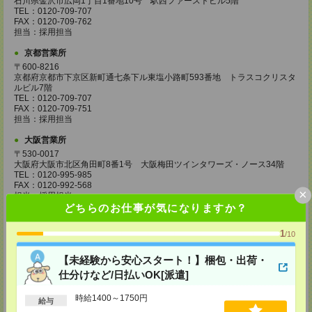
石川県金沢市広岡1丁目1番地10号 駅西ファーストビル5階
TEL：0120-709-707
FAX：0120-709-762
担当：採用担当
京都営業所
〒600-8216
京都府京都市下京区新町通七条下ル東塩小路町593番地 トラスコクリスタ
ルビル7階
TEL：0120-709-707
FAX：0120-709-751
担当：採用担当
大阪営業所
〒530-0017
大阪府大阪市北区角田町8番1号 大阪梅田ツインタワーズ・ノース34階
TEL：0120-995-985
FAX：0120-992-568
×
担当：採用担当
どちらのお仕事が気になりますか？
神戸営業所
〒650-0044
1
/10
兵庫県神戸市中央区東川崎町1丁目3番3号 神戸ハーバーランドセンタービ
ル18階
【未経験から安心スタート！】梱包・出荷・
TEL：0120-995-984
FAX：0120-709-785
仕分けなど/日払いOK[派遣]
担当：採用担当
時給1400～1750円
給与
広島営業所