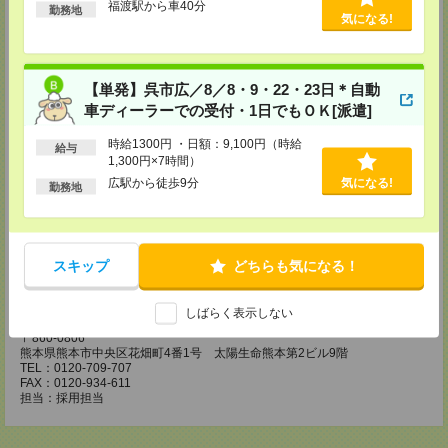
福渡駅から車40分
〒730-0031
勤務地
気になる!
広島県広島市中区紙屋町2丁目1番地22号 広島興銀ビル11階
TEL：0120-709-707
FAX：0120-934-504
担当：採用担当
【単発】呉市広／8／8・9・22・23日＊自動
松山営業所
車ディーラーでの受付・1日でもＯＫ[派遣]
〒790-0003
愛媛県松山市三番町7丁目1番地21号 ジブラルタ生命松山ビル8階
時給1300円 ・日額：9,100円（時給
TEL：0120-709-707
給与
1,300円×7時間）
FAX：0120-709-890
担当：採用担当
広駅から徒歩9分
気になる!
勤務地
福岡営業所
〒810-0801
福岡県福岡市博多区中洲5丁目6番24号 第6ガーデンビル2階
TEL：0120-709-707
スキップ
どちらも気になる！
FAX：0120-709-927
担当：採用担当
しばらく表示しない
熊本営業所
〒860-0806
熊本県熊本市中央区花畑町4番1号 太陽生命熊本第2ビル9階
TEL：0120-709-707
FAX：0120-934-611
担当：採用担当