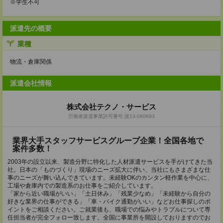
※学生不可
派遣先の概要
業種
物流・倉庫関係
派遣会社情報
株式会社テクノ・サービス
労働者派遣事業許可番号:派13-080693
業界大手スタッフサービスグループ企業！全国各地で
案件多数！
2003年の設立以来、製造分野に特化した人材派遣サービスを手がけてきた当
社。日本の「ものづくり」現場のニーズ拡大に伴い、当社にもさまざまな仕
事のニーズが舞い込んできています。未経験OKのカンタン軽作業を中心に、
工場や倉庫内での製造系のお仕事をご紹介しています。
「家から近い職場がいい」「土日休み」「残業少なめ」「未経験から自分の
好きな業界の仕事ができる」「車・バイク通勤がいい」などお仕事探しのポ
イントをご相談ください。ご就業後も、職場での悩みやトラブルについて専
任担当者が完全フォロー致します。全国に事業所を開設しておりますのでお