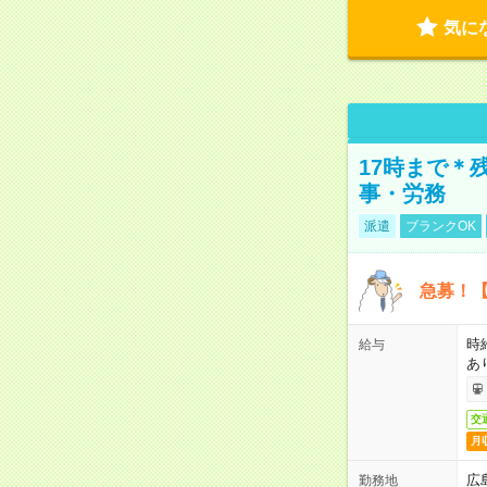
気に
17時まで＊
事・労務
派遣
ブランクOK
急募！【
時
給与
あ
交
月
広
勤務地