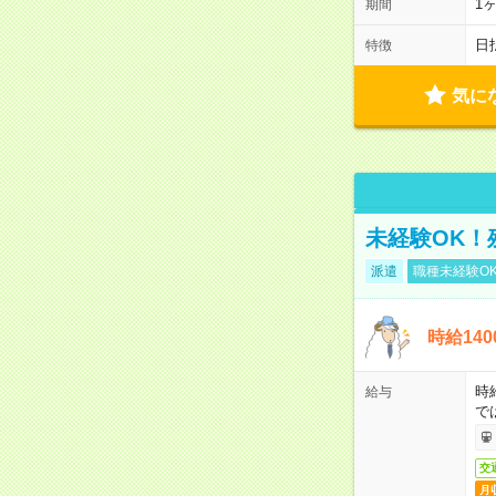
1
期間
日
特徴
気に
未経験OK！
派遣
職種未経験O
時給14
時
給与
で
交
月