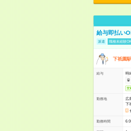
給与即払いO
派遣
職種未経験O
下祇園
時給
給与
交
広
勤務地
下
6
勤務時間