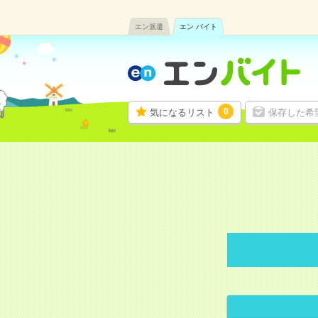
エン派遣
エン バイト
0
気になるリスト
保存した希