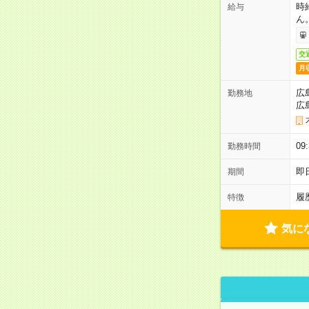
時
給与
ん
交
月
広
勤務地
広
0
勤務時間
即
期間
履
特徴
気に