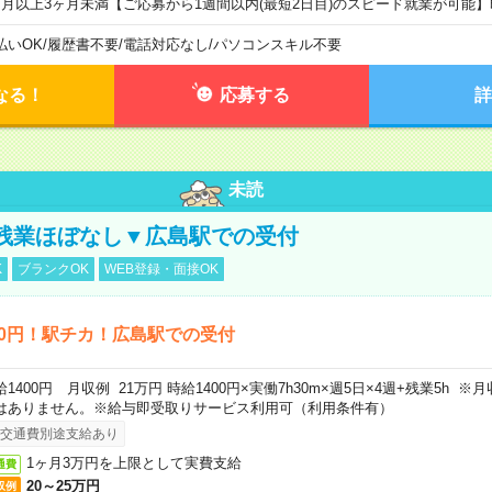
ヶ月以上3ヶ月未満【ご応募から1週間以内(最短2日目)のスピード就業が可能
払いOK
/
履歴書不要
/
電話対応なし
/
パソコンスキル不要
なる！
応募する
詳
未読
残業ほぼなし▼広島駅での受付
K
ブランクOK
WEB登録・面接OK
00円！駅チカ！広島駅での受付
給1400円 月収例 21万円 時給1400円×実働7h30m×週5日×4週+残業5h 
はありません。※給与即受取りサービス利用可（利用条件有）
交通費別途支給あり
1ヶ月3万円を上限として実費支給
通費
20～25万円
収例