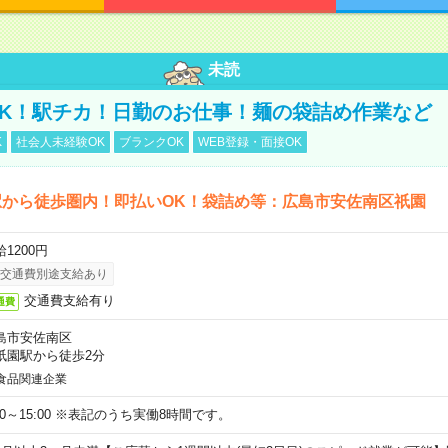
未読
K！駅チカ！日勤のお仕事！麺の袋詰め作業など
K
社会人未経験OK
ブランクOK
WEB登録・面接OK
駅から徒歩圏内！即払いOK！袋詰め等：広島市安佐南区祇園
1200円
交通費別途支給あり
交通費支給有り
通費
島市安佐南区
祇園駅から徒歩2分
食品関連企業
:00～15:00 ※表記のうち実働8時間です。