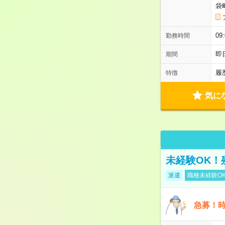
袋
0
勤務時間
即
期間
履
特徴
気に
未経験OK！
派遣
職種未経験O
急募！時