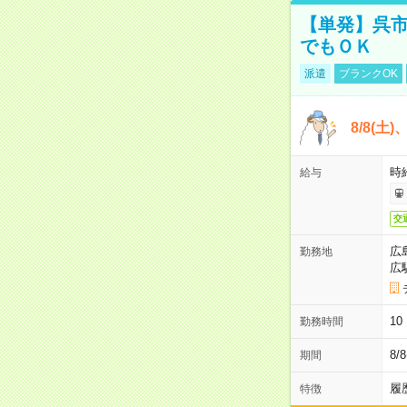
【単発】呉市
でもＯＫ
派遣
ブランクOK
8/8(土
時給
給与
交
広
勤務地
広
1
勤務時間
8/
期間
履
特徴