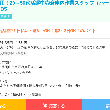
直雇用！20～50代活躍中◎倉庫内作業スタッフ（パー
DS
経験OK
上活躍中！日払い・週払いOK！週2～3日OK！のバイト
1,225円～1,531円
昇給・昇格 一定の条件を満たした場合、契約更新の際に年2回まで昇給の機…
交通費別途支給あり
山市南区
山県岡山市南区海岸通り2-2-44
アマゾンジャパン合同会社
フト制
日あたりの実働時間：最大8時間/日 シフト例 ・21時～6時
払いOK / 10名以上の大量募集
なる！
応募する
詳