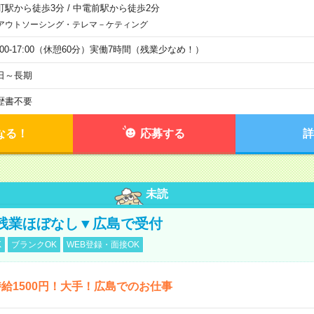
町駅から徒歩3分
/
中電前駅から徒歩2分
アウトソーシング・テレマ－ケティング
9:00-17:00（休憩60分）実働7時間（残業少なめ！）
日～長期
歴書不要
なる！
応募する
詳
未読
残業ほぼなし▼広島で受付
K
ブランクOK
WEB登録・面接OK
給1500円！大手！広島でのお仕事