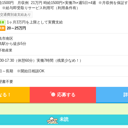
給1500円 月収例 21万円 時給1500円×実働7h×週5日×4週 ※月収例を保
。※給与即受取りサービス利用可（利用条件有）
交通費別途支給あり
1ヶ月3万円を上限として実費支給
通費
20～25万円
収例
島市南区
島駅から徒歩5分
不動産業
9:30-17:30（休憩60分）実働7時間（残業少なめ！）
日～長期 ※開始日相談OK
歴書不要
なる！
応募する
詳
未読