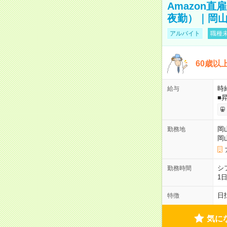
Amazon
夜勤）｜岡山
アルバイト
職種未
60歳以
時給
給与
■
岡
勤務地
岡
シ
勤務時間
1
日
特徴
気に