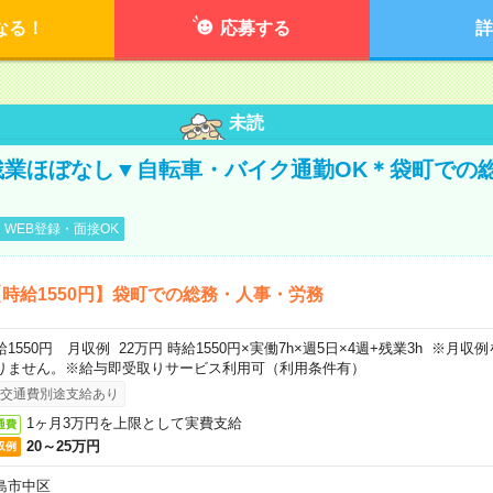
なる！
応募する
詳
未読
残業ほぼなし▼自転車・バイク通勤OK＊袋町での
WEB登録・面接OK
時給1550円】袋町での総務・人事・労務
給1550円 月収例 22万円 時給1550円×実働7h×週5日×4週+残業3h ※月
りません。※給与即受取りサービス利用可（利用条件有）
交通費別途支給あり
1ヶ月3万円を上限として実費支給
通費
20～25万円
収例
島市中区