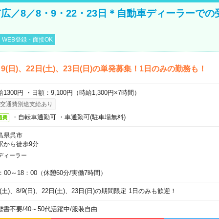
広／8／8・9・22・23日＊自動車ディーラーでの
WEB登録・面接OK
)、9(日)、22日(土)、23日(日)の単発募集！1日のみの勤務も！
1300円 ・日額：9,100円（時給1,300円×7時間）
交通費別途支給あり
・自転車通勤可 ・車通勤可(駐車場無料)
通費
島県呉市
駅から徒歩9分
ディーラー
0：00～18：00（休憩60分/実働7時間）
8(土)、8/9(日)、22日(土)、23日(日)の期間限定 1日のみも歓迎！
歴書不要
/
40～50代活躍中
/
服装自由