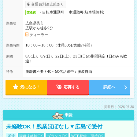
交通費別途支給あり
・自転車通勤可 ・車通勤可(駐車場無料)
交通費
広島県呉市
勤務地
広駅から徒歩9分
ディーラー
10：00～18：00（休憩60分/実働7時間）
勤務時間
8/8(土)、8/9(日)、22日(土)、23日(日)の期間限定 1日のみも歓
期間
迎！
履歴書不要
/
40～50代活躍中
/
服装自由
特徴
気になる！
応募する
詳細へ
掲載日：2026.07.30
未読
未経験OK！残業ほぼなし▼広島で受付
派遣
職種未経験OK
ブランクOK
WEB登録・面接OK