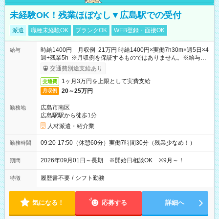
未経験OK！残業ほぼなし▼広島駅での受付
派遣
職種未経験OK
ブランクOK
WEB登録・面接OK
時給1400円 月収例 21万円 時給1400円×実働7h30m×週5日×4
給与
週+残業5h ※月収例を保証するものではありません。※給与即
受取りサービス利用可（利用条件有）
交通費別途支給あり
1ヶ月3万円を上限として実費支給
交通費
20～25万円
月収例
広島市南区
勤務地
広島駅駅から徒歩1分
人材派遣・紹介業
09:20-17:50（休憩60分）実働7時間30分（残業少なめ！）
勤務時間
2026年09月01日～長期 ※開始日相談OK ※9月～！
期間
履歴書不要
/
シフト勤務
特徴
気になる！
応募する
詳細へ