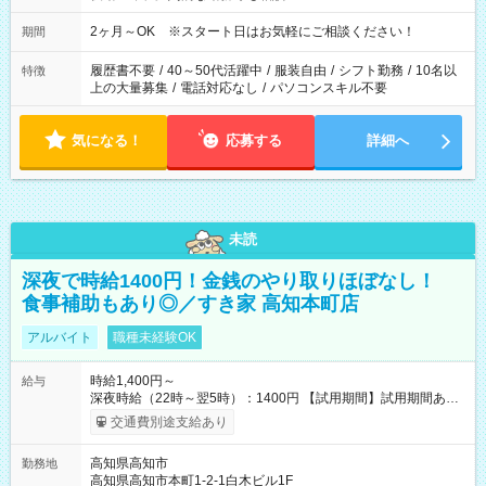
2ヶ月～OK ※スタート日はお気軽にご相談ください！
期間
履歴書不要
/
40～50代活躍中
/
服装自由
/
シフト勤務
/
10名以
特徴
上の大量募集
/
電話対応なし
/
パソコンスキル不要
気になる！
応募する
詳細へ
未読
深夜で時給1400円！金銭のやり取りほぼなし！
食事補助もあり◎／すき家 高知本町店
アルバイト
職種未経験OK
時給1,400円～
給与
深夜時給（22時～翌5時）：1400円 【試用期間】試用期間あり
試用期間の長さ：1ヶ月 雇用形態、給与は本採用時と同じです。
交通費別途支給あり
試用期間の実態は30日（※条件変更なし）ですが、切り上げで
一ヶ月とさせていただきます。 研修制度あり：15時間(研修中も
高知県高知市
勤務地
同時給）
高知県高知市本町1-2-1白木ビル1F