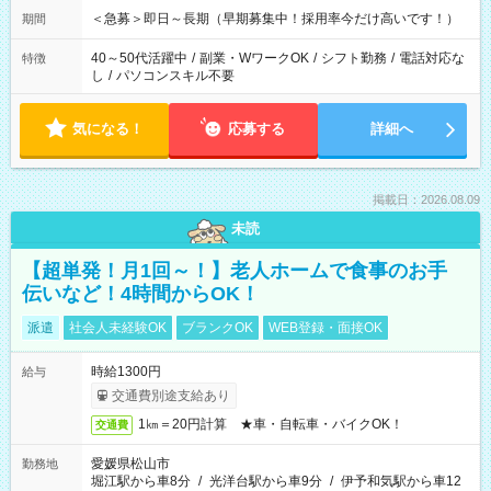
＜急募＞即日～長期（早期募集中！採用率今だけ高いです！）
期間
40～50代活躍中
/
副業・WワークOK
/
シフト勤務
/
電話対応な
特徴
し
/
パソコンスキル不要
気になる！
応募する
詳細へ
掲載日：2026.08.09
未読
【超単発！月1回～！】老人ホームで食事のお手
伝いなど！4時間からOK！
派遣
社会人未経験OK
ブランクOK
WEB登録・面接OK
時給1300円
給与
交通費別途支給あり
1㎞＝20円計算 ★車・自転車・バイクOK！
交通費
愛媛県松山市
勤務地
堀江駅から車8分
/
光洋台駅から車9分
/
伊予和気駅から車12