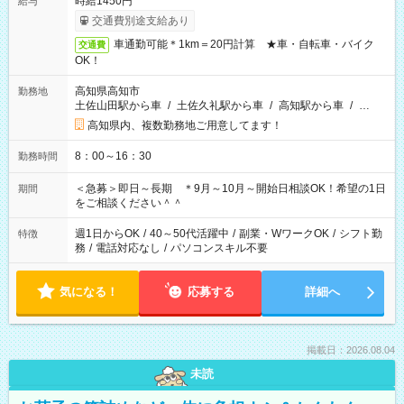
時給1450円
給与
交通費別途支給あり
車通勤可能＊1km＝20円計算 ★車・自転車・バイク
交通費
OK！
高知県高知市
勤務地
土佐山田駅から車
/
土佐久礼駅から車
/
高知駅から車
/
…
高知県内、複数勤務地ご用意してます！
8：00～16：30
勤務時間
＜急募＞即日～長期 ＊9月～10月～開始日相談OK！希望の1日
期間
をご相談ください＾＾
週1日からOK
/
40～50代活躍中
/
副業・WワークOK
/
シフト勤
特徴
務
/
電話対応なし
/
パソコンスキル不要
気になる！
応募する
詳細へ
掲載日：2026.08.04
未読