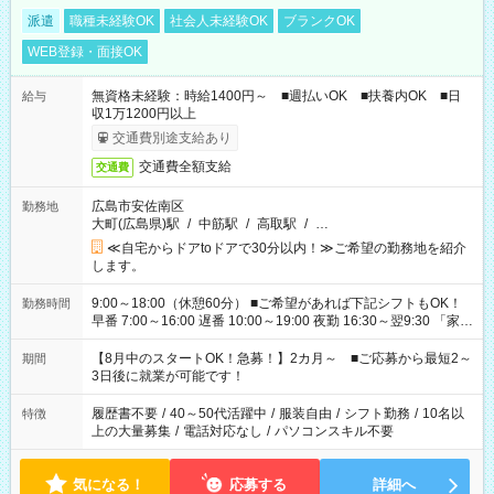
派遣
職種未経験OK
社会人未経験OK
ブランクOK
WEB登録・面接OK
無資格未経験：時給1400円～ ■週払いOK ■扶養内OK ■日
給与
収1万1200円以上
交通費別途支給あり
交通費全額支給
交通費
広島市安佐南区
勤務地
大町(広島県)駅
/
中筋駅
/
高取駅
/
…
≪自宅からドアtoドアで30分以内！≫ご希望の勤務地を紹介
します。
9:00～18:00（休憩60分） ■ご希望があれば下記シフトもOK！
勤務時間
早番 7:00～16:00 遅番 10:00～19:00 夜勤 16:30～翌9:30 「家族
と休みを合わせたい」 「余裕を持って夕飯の準備がしたい」
「できれば残業はしたくない」 など、ご希望を教えてください
【8月中のスタートOK！急募！】2カ月～ ■ご応募から最短2～
期間
ね。 ※Wワーク希望の方へ 今ご覧のお仕事で希望する勤務時間
3日後に就業が可能です！
と、もう1つのお仕事の勤務時間。 合計で週40時間を超える場
合は応募できません。
履歴書不要
/
40～50代活躍中
/
服装自由
/
シフト勤務
/
10名以
特徴
上の大量募集
/
電話対応なし
/
パソコンスキル不要
気になる！
応募する
詳細へ