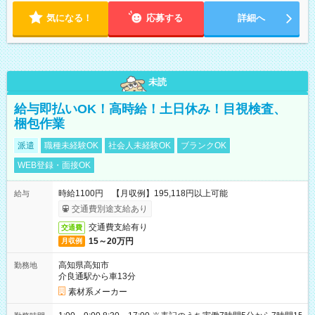
気になる！
応募する
詳細へ
未読
給与即払いOK！高時給！土日休み！目視検査、
梱包作業
派遣
職種未経験OK
社会人未経験OK
ブランクOK
WEB登録・面接OK
時給1100円 【月収例】195,118円以上可能
給与
交通費別途支給あり
交通費支給有り
交通費
15～20万円
月収例
高知県高知市
勤務地
介良通駅から車13分
素材系メーカー