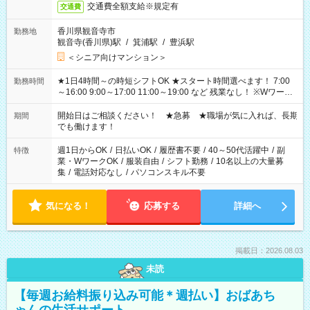
交通費全額支給※規定有
交通費
香川県観音寺市
勤務地
観音寺(香川県)駅
/
箕浦駅
/
豊浜駅
＜シニア向けマンション＞
★1日4時間～の時短シフトOK ★スタート時間選べます！ 7:00
勤務時間
～16:00 9:00～17:00 11:00～19:00 など 残業なし！ ※Wワーク
の場合、他のお仕事と合わせ週40時間超の就業はご案内できま
せん ※法令に基づき、週20時間以上勤務は社会保険への加入対
開始日はご相談ください！ ★急募 ★職場が気に入れば、長期
期間
象となります ※労働者派遣法（日雇い派遣の原則禁止）によ
でも働けます！
り、短時間・短期間の就業はご案内が難しい場合があります
週1日からOK
/
日払いOK
/
履歴書不要
/
40～50代活躍中
/
副
特徴
業・WワークOK
/
服装自由
/
シフト勤務
/
10名以上の大量募
集
/
電話対応なし
/
パソコンスキル不要
気になる！
応募する
詳細へ
掲載日：2026.08.03
未読
【毎週お給料振り込み可能＊週払い】おばあち