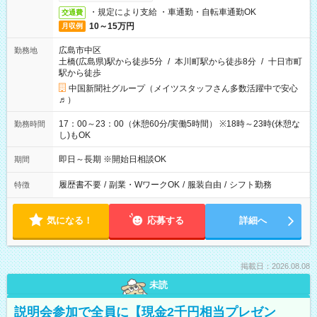
・規定により支給 ・車通勤・自転車通勤OK
交通費
10～15万円
月収例
広島市中区
勤務地
土橋(広島県)駅から徒歩5分
/
本川町駅から徒歩8分
/
十日市町
駅から徒歩
中国新聞社グループ（メイツスタッフさん多数活躍中で安心
♬）
17：00～23：00（休憩60分/実働5時間） ※18時～23時(休憩な
勤務時間
し)もOK
即日～長期 ※開始日相談OK
期間
履歴書不要
/
副業・WワークOK
/
服装自由
/
シフト勤務
特徴
気になる！
応募する
詳細へ
掲載日：2026.08.08
未読
説明会参加で全員に【現金2千円相当プレゼン