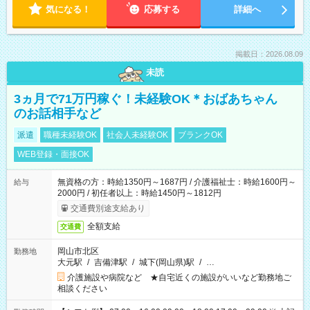
気になる！
応募する
詳細へ
掲載日：2026.08.09
未読
3ヵ月で71万円稼ぐ！未経験OK＊おばあちゃん
のお話相手など
派遣
職種未経験OK
社会人未経験OK
ブランクOK
WEB登録・面接OK
無資格の方：時給1350円～1687円 / 介護福祉士：時給1600円～
給与
2000円 / 初任者以上：時給1450円～1812円
交通費別途支給あり
全額支給
交通費
岡山市北区
勤務地
大元駅
/
吉備津駅
/
城下(岡山県)駅
/
…
介護施設や病院など ★自宅近くの施設がいいなど勤務地ご
相談ください