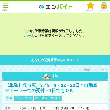
0
メニュー
気になる！
ログイン
このお仕事情報は掲載が終了しました。
ホーム
より再度アクセスしてください。
あなたの閲覧履歴からのオススメ
掲載日：2026.08.04
未読
【単発】呉市広／8／8・9・22・23日＊自動車
ディーラーでの受付・1日でもＯＫ
派遣
ブランクOK
WEB登録・面接OK
時給1300円 ・日額：9,100円（時給1,300円×7時間）
給与