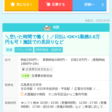
気になる！
応募する
詳細へ
掲載日：2026.08.08
未読
＼空いた時間で働く！／日払いOK×1勤務2.8万
円も可！施設での見回りなど
派遣
ブランクOK
WEB登録・面接OK
時給1550円～ 夜勤時給1880円～ 日収2.8万円～（夜勤時給
給与
1880円×15h）
交通費別途支給あり
交通費全額支給
交通費
広島県廿日市市
勤務地
廿日市駅
/
廿日市市役所前・平良駅
/
広電廿日市駅
/
…
介護施設や病院 ※ご自宅近辺からご案内可能
≪シフト例≫ 10:00～15:00（実働5時間） 12:00～17:00（実働
勤務時間
5時間） 17:00～翌10:00（実働15時間）など ご希望に応じて、
働く時間は調整できます！ お気軽に担当へ相談ください！