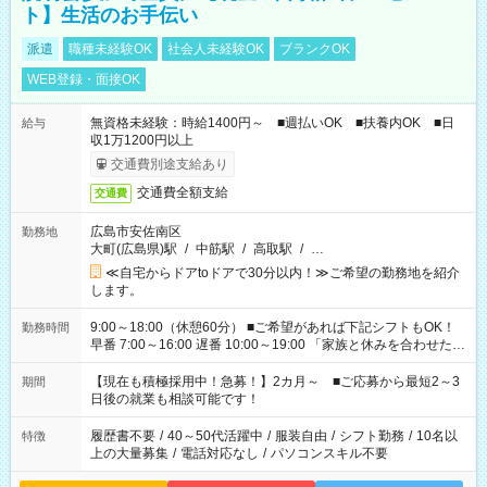
ト】生活のお手伝い
派遣
職種未経験OK
社会人未経験OK
ブランクOK
WEB登録・面接OK
無資格未経験：時給1400円～ ■週払いOK ■扶養内OK ■日
給与
収1万1200円以上
交通費別途支給あり
交通費全額支給
交通費
広島市安佐南区
勤務地
大町(広島県)駅
/
中筋駅
/
高取駅
/
…
≪自宅からドアtoドアで30分以内！≫ご希望の勤務地を紹介
します。
9:00～18:00（休憩60分） ■ご希望があれば下記シフトもOK！
勤務時間
早番 7:00～16:00 遅番 10:00～19:00 「家族と休みを合わせた
い」 「余裕を持って夕飯の準備がしたい」 「できれば残業はし
たくない」 など、ご希望を教えてくださいね。 ※Wワーク希望
【現在も積極採用中！急募！】2カ月～ ■ご応募から最短2～3
期間
の方へ 今ご覧のお仕事で希望する勤務時間と、もう1つのお仕事
日後の就業も相談可能です！
の勤務時間。 合計で週40時間を超える場合は応募できません。
履歴書不要
/
40～50代活躍中
/
服装自由
/
シフト勤務
/
10名以
特徴
上の大量募集
/
電話対応なし
/
パソコンスキル不要