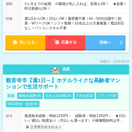
3ヵ月までの短期 ※職場が気に入れば、長期もOK！ ★急募！
期間
即日勤務もOK！
週1日からOK
/
日払いOK
/
履歴書不要
/
40～50代活躍中
/
副
特徴
業・WワークOK
/
シフト勤務
/
10名以上の大量募集
/
電話対応
なし
/
パソコンスキル不要
気になる！
応募する
詳細へ
掲載日：2026.08.09
未読
観音寺市【週1日～】ホテルライクな高齢者マン
ションで生活サポート
派遣
職種未経験OK
社会人未経験OK
大学生歓迎
ブランクOK
WEB登録・面接OK
無資格未経験：時給1250円～ 経験者：時給1350円～ ★日払
給与
い／週払い制度あり（月払いも選べます）※稼働開始時は手続き
完了次第のお支払いとなります。
交通費別途支給あり