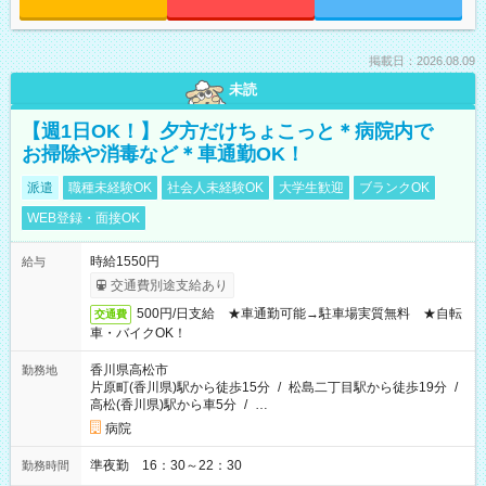
掲載日：2026.08.09
未読
【週1日OK！】夕方だけちょこっと＊病院内で
お掃除や消毒など＊車通勤OK！
派遣
職種未経験OK
社会人未経験OK
大学生歓迎
ブランクOK
WEB登録・面接OK
時給1550円
給与
交通費別途支給あり
500円/日支給 ★車通勤可能→駐車場実質無料 ★自転
交通費
車・バイクOK！
香川県高松市
勤務地
片原町(香川県)駅から徒歩15分
/
松島二丁目駅から徒歩19分
/
高松(香川県)駅から車5分
/
…
病院
準夜勤 16：30～22：30
勤務時間