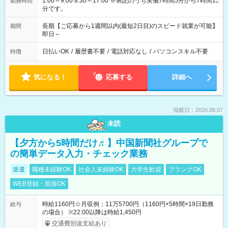
1:00～9:00 8:30～17:00 ※表記のうち実働7時間5分から7時間15
勤務時間
分です。
長期【ご応募から1週間以内(最短2日目)のスピード就業が可能】
期間
即日～
日払いOK
/
履歴書不要
/
電話対応なし
/
パソコンスキル不要
特徴
気になる！
応募する
詳細へ
掲載日：2026.08.07
未読
【夕方から5時間だけ♬】中国新聞社グループで
の簡単データ入力・チェック業務
派遣
職種未経験OK
社会人未経験OK
大学生歓迎
ブランクOK
WEB登録・面接OK
時給1160円☆月収例：11万5700円（1160円×5時間×19日勤務
給与
の場合） ※22:00以降は時給1,450円
交通費別途支給あり