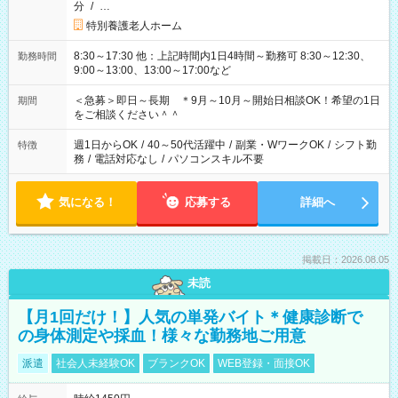
分
/
…
特別養護老人ホーム
8:30～17:30 他：上記時間内1日4時間～勤務可 8:30～12:30、
勤務時間
9:00～13:00、13:00～17:00など
＜急募＞即日～長期 ＊9月～10月～開始日相談OK！希望の1日
期間
をご相談ください＾＾
週1日からOK
/
40～50代活躍中
/
副業・WワークOK
/
シフト勤
特徴
務
/
電話対応なし
/
パソコンスキル不要
気になる！
応募する
詳細へ
掲載日：2026.08.05
未読
【月1回だけ！】人気の単発バイト＊健康診断で
の身体測定や採血！様々な勤務地ご用意
派遣
社会人未経験OK
ブランクOK
WEB登録・面接OK