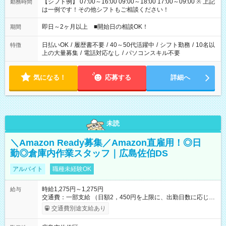
【シフト例】 07:00～16:00 09:00～18:00 17:00～09:00 ※ 上記
勤務時間
は一例です！その他シフトもご相談ください！
即日～2ヶ月以上 ■開始日の相談OK！
期間
日払いOK
/
履歴書不要
/
40～50代活躍中
/
シフト勤務
/
10名以
特徴
上の大量募集
/
電話対応なし
/
パソコンスキル不要
気になる！
応募する
詳細へ
未読
＼Amazon Ready募集／Amazon直雇用！◎日
勤◎倉庫内作業スタッフ｜広島佐伯DS
アルバイト
職種未経験OK
時給1,275円～1,275円
給与
交通費：一部支給 （日額2，450円を上限に、出勤日数に応じて
実費支給） ※22:00～翌5:00までは時給25%UP！ ■給与前払い
交通費別途支給あり
制度あり ※前払い額の上限あり、手数料無料（Amazon負担）
そのほか所定の条件が適用されます 【試用期間】試用期間なし