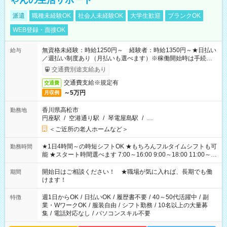
ゃんの生活サポート
派遣
職種未経験OK
社会人未経験OK
大学生歓迎
ブランクOK
WEB登録・面接OK
無資格未経験：時給1250円～ 経験者：時給1350円～★日払い
給与
／週払い制度あり（月払いも選べます）※稼働開始時は手続き完
了次第のお支払いとなります。
交通費別途支給あり
交通費支給※規定有
交通費
～5万円
月収例
香川県高松市
勤務地
円座駅
/
空港通り駅
/
琴電屋島駅
/
…
＜ご近所の老人ホームなど＞
★1日4時間～の時短シフトOK ★もちろんフルタイムシフトも可
勤務時間
能 ★スタート時間選べます 7:00～16:00 9:00～18:00 11:00～
20:00 など 残業なし！ ※Wワークの場合、他のお仕事と合わせ
週40時間超の就業はご案内できません ※法令に基づき、週20時
開始日はご相談ください！ ★職場が気に入れば、長期でも働
期間
間以上勤務は社会保険への加入対象となります ※労働者派遣法
けます！
（日雇い派遣の原則禁止）により、短時間・短期間の就業はご
案内が難しい場合があります
週1日からOK
/
日払いOK
/
履歴書不要
/
40～50代活躍中
/
副
特徴
業・WワークOK
/
服装自由
/
シフト勤務
/
10名以上の大量募
集
/
電話対応なし
/
パソコンスキル不要