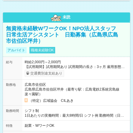
未読
無資格未経験WワークOK！NPO法人スタッフ
日常生活アシスタント 日勤募集（広島県広島
市佐伯区坪井）
アルバイト
職種未経験OK
時給2,000円～2,000円
給与
【試用期間】試用期間あり 試用期間の長さ：3ヶ月 雇用形態、
給与は本採用時と同じです。
交通費別途支給あり
広島市佐伯区
勤務地
広島県広島市佐伯区坪井（最寄り駅：広島電鉄2系統宮島線
楽々園駅）
（特定）広域協会 CILあき
シフト制
勤務時間
1日あたりの実働時間：最大8時間/日 シフト例 勤務時間（日
勤）・8時～18時 （実働時間8時間 待機休憩2時間）（日勤1回
あたりの給与 2万円）
副業・WワークOK
特徴