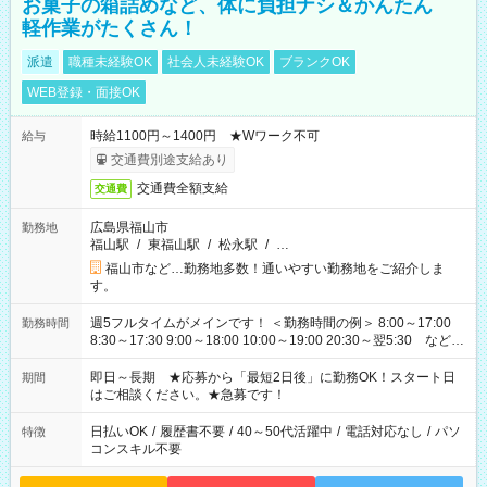
お菓子の箱詰めなど、体に負担ナシ＆かんたん
軽作業がたくさん！
派遣
職種未経験OK
社会人未経験OK
ブランクOK
WEB登録・面接OK
時給1100円～1400円 ★Wワーク不可
給与
交通費別途支給あり
交通費全額支給
交通費
広島県福山市
勤務地
福山駅
/
東福山駅
/
松永駅
/
…
福山市など…勤務地多数！通いやすい勤務地をご紹介しま
す。
週5フルタイムがメインです！ ＜勤務時間の例＞ 8:00～17:00
勤務時間
8:30～17:30 9:00～18:00 10:00～19:00 20:30～翌5:30 など ★
その他にも勤務時間多数！ 日勤のみ、残業なし、交替制など
ご希望を教えてください！
即日～長期 ★応募から「最短2日後」に勤務OK！スタート日
期間
はご相談ください。★急募です！
日払いOK
/
履歴書不要
/
40～50代活躍中
/
電話対応なし
/
パソ
特徴
コンスキル不要