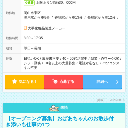
上限あり(月額)30、000円
交通費
岡山市東区
勤務地
瀬戸駅から車8分
/
香登駅から車13分
/
長船駅から車12分
/
…
大手化粧品製造メーカー
8:30～17:35
勤務時間
即日～長期
期間
日払いOK
/
履歴書不要
/
40～50代活躍中
/
副業・WワークOK
/
特徴
シフト勤務
/
10名以上の大量募集
/
電話対応なし
/
パソコンス
キル不要
気になる！
応募する
詳細へ
掲載日：2026.08.05
未読
【オープニング募集】おばあちゃんのお散歩付
き添いも仕事の1つ