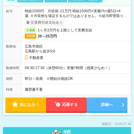
時給1500円 月収例 21万円 時給1500円×実働7h×週5日×4
給与
週 ※月収例を保証するものではありません。※給与即受取りサ
ービス利用可（利用条件有）
交通費別途支給あり
1ヶ月3万円を上限として実費支給
交通費
20～25万円
月収例
広島市南区
勤務地
広島駅から徒歩5分
不動産業
09:30-17:30（休憩60分）実働7時間（残業少なめ！）
勤務時間
即日～長期 ※開始日相談OK
期間
履歴書不要
特徴
気になる！
応募する
詳細へ
掲載日：2026.07.30
未読