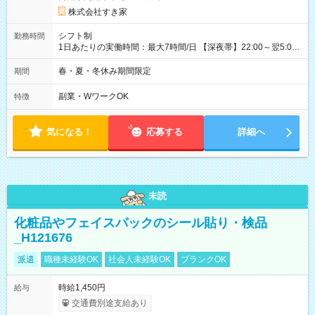
株式会社すき家
シフト制
勤務時間
1日あたりの実働時間：最大7時間/日 【深夜帯】22:00～翌5:00
週2日～・1日2h～OK◎ ※22:00から翌5:00までは18歳以上の方
のみ勤務可能です（18歳未満の深夜業務禁止のため） ★深夜で
春・夏・冬休み期間限定
期間
も安心して働けます★ すき家では、ワンオペを禁止していま
す。 必ず、2名以上での勤務を行いますので、安心して働けま
副業・WワークOK
特徴
す。
気になる！
応募する
詳細へ
未読
化粧品やフェイスパックのシール貼り・検品
_H121676
派遣
職種未経験OK
社会人未経験OK
ブランクOK
時給1,450円
給与
交通費別途支給あり