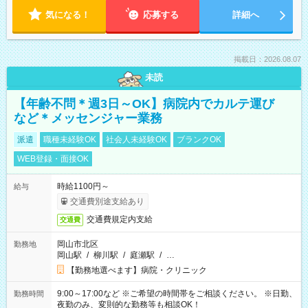
気になる！
応募する
詳細へ
掲載日：2026.08.07
未読
【年齢不問＊週3日～OK】病院内でカルテ運び
など＊メッセンジャー業務
派遣
職種未経験OK
社会人未経験OK
ブランクOK
WEB登録・面接OK
時給1100円～
給与
交通費別途支給あり
交通費規定内支給
交通費
岡山市北区
勤務地
岡山駅
/
柳川駅
/
庭瀬駅
/
…
【勤務地選べます】病院・クリニック
9:00～17:00など ※ご希望の時間帯をご相談ください。 ※日勤、
勤務時間
夜勤のみ、変則的な勤務等も相談OK！