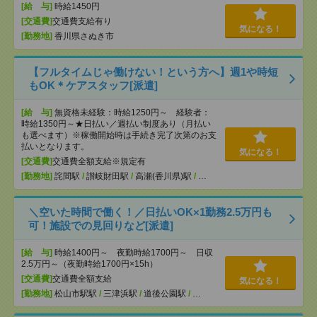
[給 与]
時給1450円
[交通費]
交通費支給有り
気になる！
[勤務地]
香川県さぬき市
【フルタイムじゃ働けない！という方へ】週1や時短
もOK＊ケアスタッフ[派遣]
[給 与]
無資格未経験：時給1250円～ 経験者：
時給1350円～★日払い／週払い制度あり（月払い
も選べます）※稼働開始時は手続き完了次第のお支
払いとなります。
気になる！
[交通費]
交通費全額支給※規定有
[勤務地]
詫間駅
/
讃岐財田駅
/
高瀬(香川県)駅
/
…
＼空いた時間で働く！／日払いOK×1勤務2.5万円も
可！施設での見回りなど[派遣]
[給 与]
時給1400円～ 夜勤時給1700円～ 日収
2.5万円～（夜勤時給1700円×15h）
[交通費]
交通費全額支給
気になる！
[勤務地]
松山市駅駅
/
三津浜駅
/
道後公園駅
/
…