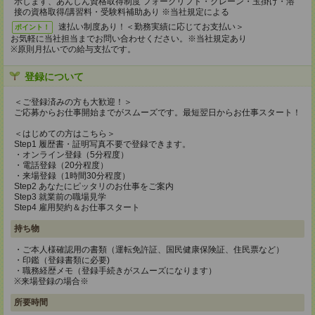
示します、あんしん資格取得制度 フォークリフト・クレーン・玉掛け・溶
接の資格取得/講習料・受験料補助あり ※当社規定による
速払い制度あり！＜勤務実績に応じてお支払い＞
ポイント！
お気軽に当社担当までお問い合わせください。※当社規定あり
※原則月払いでの給与支払です。
登録について
＜ご登録済みの方も大歓迎！＞
ご応募からお仕事開始までがスムーズです。最短翌日からお仕事スタート！
＜はじめての方はこちら＞
Step1 履歴書・証明写真不要で登録できます。
・オンライン登録（5分程度）
・電話登録（20分程度）
・来場登録（1時間30分程度）
Step2 あなたにピッタリのお仕事をご案内
Step3 就業前の職場見学
Step4 雇用契約＆お仕事スタート
持ち物
・ご本人様確認用の書類（運転免許証、国民健康保険証、住民票など）
・印鑑（登録書類に必要)
・職務経歴メモ（登録手続きがスムーズになります）
※来場登録の場合※
所要時間