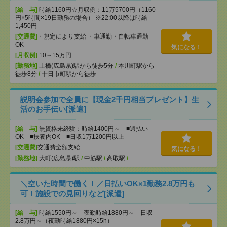
[給 与]
時給1160円☆月収例：11万5700円（1160
円×5時間×19日勤務の場合） ※22:00以降は時給
1,450円
[交通費]
・規定により支給 ・車通勤・自転車通勤
OK
気になる！
[月収例]
10～15万円
[勤務地]
土橋(広島県)駅から徒歩5分
/
本川町駅から
徒歩8分
/
十日市町駅から徒歩
説明会参加で全員に【現金2千円相当プレゼント】生
活のお手伝い[派遣]
[給 与]
無資格未経験：時給1400円～ ■週払い
OK ■扶養内OK ■日収1万1200円以上
[交通費]
交通費全額支給
気になる！
[勤務地]
大町(広島県)駅
/
中筋駅
/
高取駅
/
…
＼空いた時間で働く！／日払いOK×1勤務2.8万円も
可！施設での見回りなど[派遣]
[給 与]
時給1550円～ 夜勤時給1880円～ 日収
2.8万円～（夜勤時給1880円×15h）