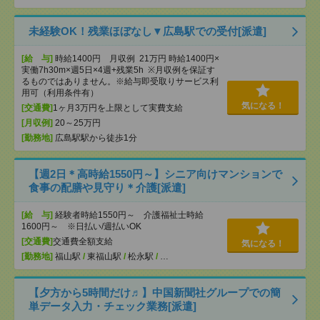
未経験OK！残業ほぼなし▼広島駅での受付[派遣]
[給 与]
時給1400円 月収例 21万円 時給1400円×
実働7h30m×週5日×4週+残業5h ※月収例を保証す
るものではありません。※給与即受取りサービス利
用可（利用条件有）
気になる！
[交通費]
1ヶ月3万円を上限として実費支給
[月収例]
20～25万円
[勤務地]
広島駅駅から徒歩1分
【週2日＊高時給1550円～】シニア向けマンションで
食事の配膳や見守り＊介護[派遣]
[給 与]
経験者時給1550円～ 介護福祉士時給
1600円～ ※日払い/週払いOK
[交通費]
交通費全額支給
気になる！
[勤務地]
福山駅
/
東福山駅
/
松永駅
/
…
【夕方から5時間だけ♬】中国新聞社グループでの簡
単データ入力・チェック業務[派遣]