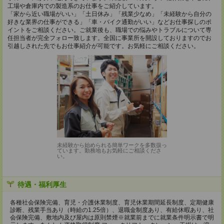
工場や倉庫内での製造系のお仕事をご紹介しています。
「家から近い職場がいい」「土日休み」「残業少なめ」「未経験から自分の
好きな業界の仕事ができる」「車・バイク通勤がいい」などお仕事探しのポ
イントをご相談ください。ご就業後も、職場での悩みやトラブルについて専
任担当者が完全フォロー致します。全国に事業所を開設しておりますのでお
引越しされた先でもお仕事紹介が可能です。お気軽にご相談ください。
未経験から始められる簡単ワークを多数扱っ
ています。勤務地もお気軽にご相談くださ
い。
待遇・福利厚生
各種社会保険完備、育児・介護休業制度、育児休業期間延長制度、定期健康
診断、残業手当あり（時給の1.25倍）、退職金制度あり、有給休暇あり、社
会保険完備、敷地内及び屋内は原則禁煙※就業前までに就業条件明示書で明