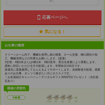
い。
応募ページへ
気になる！
お仕事の概要
クリーンルーム内で、機械を使用し紙の接着、ロール交換、糊の調合や加
工、機械清掃などの作業をお願いします。(派遣)
3交替。4勤2休または4勤1休、3勤3直等、受注生産量により変動します。
柔軟に対応いただける方大歓迎します。年間休日106日です。
派遣先に直接雇用してもらえるようサポートします。未経験者大歓迎。残業
ありのお仕事、ガッツリ稼ぎたい方にオススメです。
！お友達紹介キャンペーン！デジタルギフト3000円分プレゼント（当社規
定あり）
職場の雰囲気
年齢層
20代
30
40
50
60