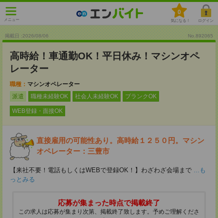
0
メニュー
気になる！
ログイン
掲載日 :2026
/
08
/
06
No.892065
高時給！車通勤OK！平日休み！マシンオペ
レーター
職種：
マシンオペレーター
派遣
職種未経験OK
社会人未経験OK
ブランクOK
WEB登録・面接OK
直接雇用の可能性あり。高時給１２５０円。マシン
オペレーター：三豊市
【来社不要！電話もしくはWEBで登録OK！】わざわざ会場まで
...も
っとみる
応募が集まった時点で掲載終了
この求人は応募が集まり次第、掲載終了致します。予めご理解くださ