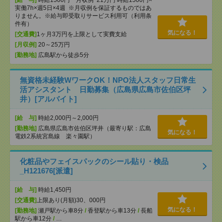
[給 与]
時給1500円 月収例 21万円 時給1500円×
実働7h×週5日×4週 ※月収例を保証するものではあ
りません。※給与即受取りサービス利用可（利用条
件有）
気になる！
[交通費]
1ヶ月3万円を上限として実費支給
[月収例]
20～25万円
[勤務地]
広島駅から徒歩5分
無資格未経験WワークOK！NPO法人スタッフ日常生
活アシスタント 日勤募集（広島県広島市佐伯区坪
井）[アルバイト]
[給 与]
時給2,000円～2,000円
[勤務地]
広島県広島市佐伯区坪井（最寄り駅：広島
気になる！
電鉄2系統宮島線 楽々園駅）
化粧品やフェイスパックのシール貼り・検品
_H121676[派遣]
[給 与]
時給1,450円
[交通費]
上限あり(月額)30、000円
気になる！
[勤務地]
瀬戸駅から車8分
/
香登駅から車13分
/
長船
駅から車12分
/
…