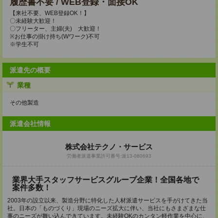
履歴書不要 / WEB登録・面接OK
【来社不要、WEB登録OK！】
〇未経験大歓迎！
〇フリーター、主婦(夫) 大歓迎！
※お仕事の掛け持ち(Wワーク)不可
※学生不可
派遣先の概要
業種
その他製造
派遣会社情報
株式会社テクノ・サービス
労働者派遣事業許可番号:派13-080693
業界大手スタッフサービスグループ企業！全国各地で
案件多数！
2003年の設立以来、製造分野に特化した人材派遣サービスを手がけてきた当
社。日本の「ものづくり」現場のニーズ拡大に伴い、当社にもさまざまな仕
事のニーズが舞い込んできています。未経験OKのカンタン軽作業を中心に、