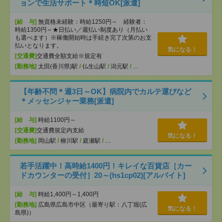
ョンで生活サポート＊時短OK[派遣]
[給 与]
無資格未経験：時給1250円～ 経験者：
時給1350円～★日払い／週払い制度あり（月払い
も選べます）※稼働開始時は手続き完了次第のお支
払いとなります。
気になる！
[交通費]
交通費全額支給※規定有
[勤務地]
太田(香川県)駅
/
仏生山駅
/
潟元駅
/
…
【年齢不問＊週3日～OK】病院内でカルテ運びなど
＊メッセンジャー業務[派遣]
[給 与]
時給1100円～
[交通費]
交通費規定内支給
気になる！
[勤務地]
岡山駅
/
柳川駅
/
庭瀬駅
/
…
若手活躍中！高時給1400円！キレイな百貨店［カー
ドカウンターの受付］20～(hs1cp02)[アルバイト]
[給 与]
時給1,400円～1,400円
[勤務地]
広島県広島市中区（最寄り駅：八丁堀(広
気になる！
島県)）