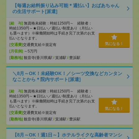
【毎週お給料振り込み可能＊週払い】おばあちゃん
の生活サポート[派遣]
[給 与]
無資格未経験：時給1250円～ 経験者：
時給1350円～★日払い／週払い制度あり（月払い
も選べます）※稼働開始時は手続き完了次第のお支
払いとなります。
気になる！
[交通費]
交通費支給※規定有
[月収例]
～5万円
[勤務地]
観音寺(香川県)駅
/
箕浦駅
/
豊浜駅
＼8月～OK！未経験OK！／シーツ交換などカンタン
なことから＊院内サポート[派遣]
[給 与]
無資格未経験：時給1250円～ 経験者：
時給1350円～★日払い／週払い制度あり（月払い
も選べます）※稼働開始時は手続き完了次第のお支
払いとなります。
気になる！
[交通費]
交通費支給※規定有
[勤務地]
観音寺(香川県)駅
/
箕浦駅
/
豊浜駅
【8月～OK！週1日～】ホテルライクな高齢者マンシ