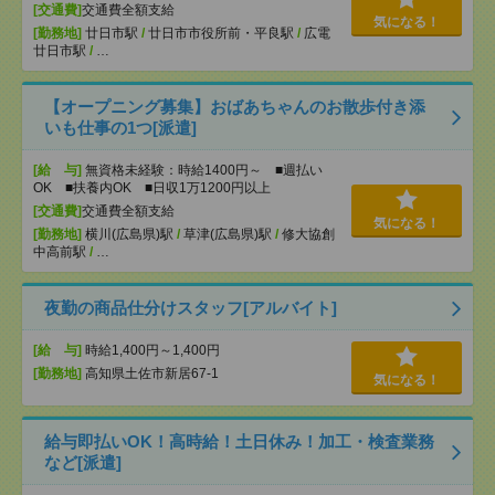
[交通費]
交通費全額支給
気になる！
[勤務地]
廿日市駅
/
廿日市市役所前・平良駅
/
広電
廿日市駅
/
…
【オープニング募集】おばあちゃんのお散歩付き添
いも仕事の1つ[派遣]
[給 与]
無資格未経験：時給1400円～ ■週払い
OK ■扶養内OK ■日収1万1200円以上
[交通費]
交通費全額支給
気になる！
[勤務地]
横川(広島県)駅
/
草津(広島県)駅
/
修大協創
中高前駅
/
…
夜勤の商品仕分けスタッフ[アルバイト]
[給 与]
時給1,400円～1,400円
[勤務地]
高知県土佐市新居67-1
気になる！
給与即払いOK！高時給！土日休み！加工・検査業務
など[派遣]