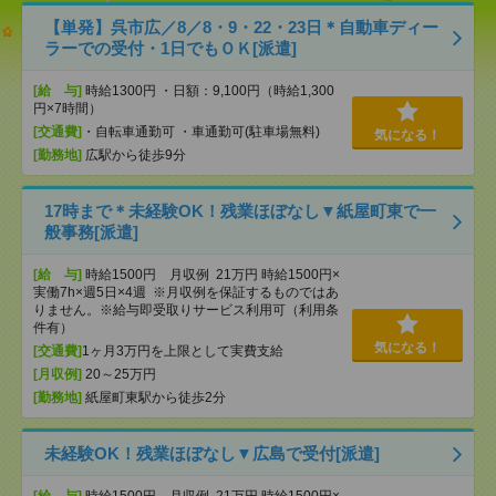
【単発】呉市広／8／8・9・22・23日＊自動車ディー
ラーでの受付・1日でもＯＫ[派遣]
[給 与]
時給1300円 ・日額：9,100円（時給1,300
円×7時間）
[交通費]
・自転車通勤可 ・車通勤可(駐車場無料)
気になる！
[勤務地]
広駅から徒歩9分
17時まで＊未経験OK！残業ほぼなし▼紙屋町東で一
般事務[派遣]
[給 与]
時給1500円 月収例 21万円 時給1500円×
実働7h×週5日×4週 ※月収例を保証するものではあ
りません。※給与即受取りサービス利用可（利用条
件有）
気になる！
[交通費]
1ヶ月3万円を上限として実費支給
[月収例]
20～25万円
[勤務地]
紙屋町東駅から徒歩2分
未経験OK！残業ほぼなし▼広島で受付[派遣]