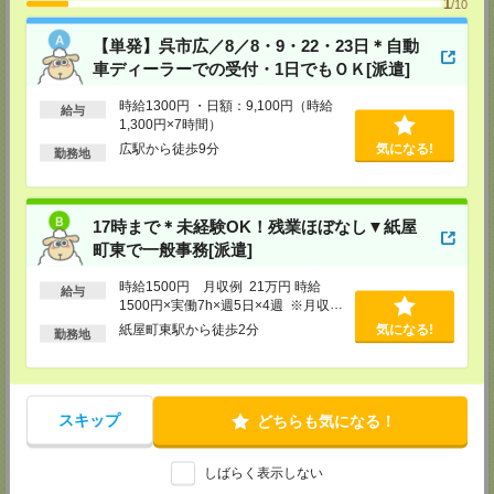
ル18階
1
/10
TEL：0120-995-984
FAX：0120-709-785
【単発】呉市広／8／8・9・22・23日＊自動
担当：採用担当
車ディーラーでの受付・1日でもＯＫ[派遣]
広島営業所
〒730-0031
時給1300円 ・日額：9,100円（時給
給与
広島県広島市中区紙屋町2丁目1番地22号 広島興銀ビル11階
1,300円×7時間）
TEL：0120-709-707
広駅から徒歩9分
気になる!
勤務地
FAX：0120-934-504
担当：採用担当
松山営業所
17時まで＊未経験OK！残業ほぼなし▼紙屋
〒790-0003
愛媛県松山市三番町7丁目1番地21号 ジブラルタ生命松山ビル8階
町東で一般事務[派遣]
TEL：0120-709-707
FAX：0120-709-890
時給1500円 月収例 21万円 時給
給与
担当：採用担当
1500円×実働7h×週5日×4週 ※月収例
を保証するものではありません。※給
福岡営業所
紙屋町東駅から徒歩2分
気になる!
勤務地
与即受取りサービス利用可（利用条件
〒810-0801
有）
福岡県福岡市博多区中洲5丁目6番24号 第6ガーデンビル2階
TEL：0120-709-707
FAX：0120-709-927
担当：採用担当
スキップ
どちらも気になる！
熊本営業所
〒860-0806
しばらく表示しない
熊本県熊本市中央区花畑町4番1号 太陽生命熊本第2ビル9階