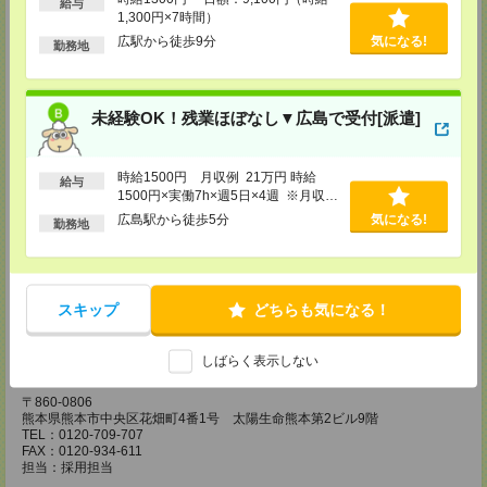
給与
1,300円×7時間）
広島営業所
広駅から徒歩9分
気になる!
〒730-0031
勤務地
広島県広島市中区紙屋町2丁目1番地22号 広島興銀ビル11階
TEL：0120-709-707
FAX：0120-934-504
担当：採用担当
未経験OK！残業ほぼなし▼広島で受付[派遣]
松山営業所
〒790-0003
時給1500円 月収例 21万円 時給
愛媛県松山市三番町7丁目1番地21号 ジブラルタ生命松山ビル8階
給与
1500円×実働7h×週5日×4週 ※月収例
TEL：0120-709-707
FAX：0120-709-890
を保証するものではありません。※給
広島駅から徒歩5分
気になる!
勤務地
担当：採用担当
与即受取りサービス利用可（利用条件
有）
福岡営業所
〒810-0801
福岡県福岡市博多区中洲5丁目6番24号 第6ガーデンビル2階
スキップ
どちらも気になる！
TEL：0120-709-707
FAX：0120-709-927
担当：採用担当
しばらく表示しない
熊本営業所
〒860-0806
熊本県熊本市中央区花畑町4番1号 太陽生命熊本第2ビル9階
TEL：0120-709-707
FAX：0120-934-611
担当：採用担当