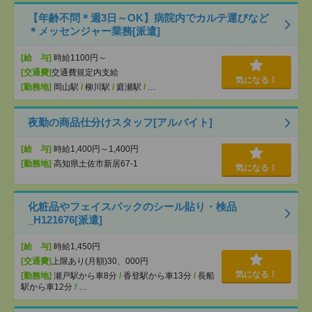
【年齢不問＊週3日～OK】病院内でカルテ運びなど
＊メッセンジャー業務[派遣]
[給 与]
時給1100円～
[交通費]
交通費規定内支給
気になる！
[勤務地]
岡山駅
/
柳川駅
/
庭瀬駅
/
…
夜勤の商品仕分けスタッフ[アルバイト]
[給 与]
時給1,400円～1,400円
[勤務地]
高知県土佐市新居67-1
気になる！
化粧品やフェイスパックのシール貼り・検品
_H121676[派遣]
[給 与]
時給1,450円
[交通費]
上限あり(月額)30、000円
気になる！
[勤務地]
瀬戸駅から車8分
/
香登駅から車13分
/
長船
駅から車12分
/
…