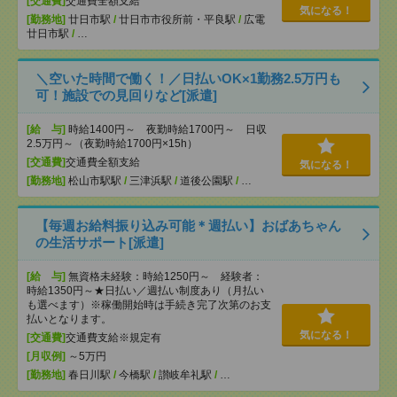
[交通費]
交通費全額支給
気になる！
[勤務地]
廿日市駅
/
廿日市市役所前・平良駅
/
広電
廿日市駅
/
…
＼空いた時間で働く！／日払いOK×1勤務2.5万円も
可！施設での見回りなど[派遣]
[給 与]
時給1400円～ 夜勤時給1700円～ 日収
2.5万円～（夜勤時給1700円×15h）
[交通費]
交通費全額支給
気になる！
[勤務地]
松山市駅駅
/
三津浜駅
/
道後公園駅
/
…
【毎週お給料振り込み可能＊週払い】おばあちゃん
の生活サポート[派遣]
[給 与]
無資格未経験：時給1250円～ 経験者：
時給1350円～★日払い／週払い制度あり（月払い
も選べます）※稼働開始時は手続き完了次第のお支
払いとなります。
気になる！
[交通費]
交通費支給※規定有
[月収例]
～5万円
[勤務地]
春日川駅
/
今橋駅
/
讃岐牟礼駅
/
…