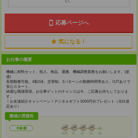
い。
応募ページへ
気になる！
お仕事の概要
機械に材料セット、投入、検品、運搬、機械調整業務をお願いします。(派
遣)
長期勤務可能。4勤2休。交替制、3パターンの勤務時間帯あり。OJTありで
安心スタート。
綺麗な職場環境。お仕事ゲットのチャンスは今、ご応募お待ちしておりま
す。
！お友達紹介キャンペーン！デジタルギフト3000円分プレゼント（当社規
定あり）
職場の雰囲気
年齢層
20代
30
40
50
60