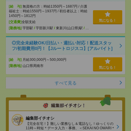
[給 与]
無資格の方：時給1350円～1687円 / 介護
福祉士：時給1550円～1937円 / 初任者以上：時給
1450円～1812円
気になる！
[交通費]
全額支給
[勤務地]
宇部駅
/
宇部新川駅
/
東新川(山口県)駅
/
…
◎完全未経験OK/日払い・週払い対応！配送スタッ
フ/初期費用0円！【Jルートロジスコ】[アルバイト]
[給 与]
月給300,000円～500,000円
[勤務地]
山口県周南市
気になる！
すべて見る
編集部イチオシ
【完全在宅！】難しい業務なし＆電話なし！ゆっくりの
11時～時短＊データ入力・事務、＜SEKAI NO OWARI＊