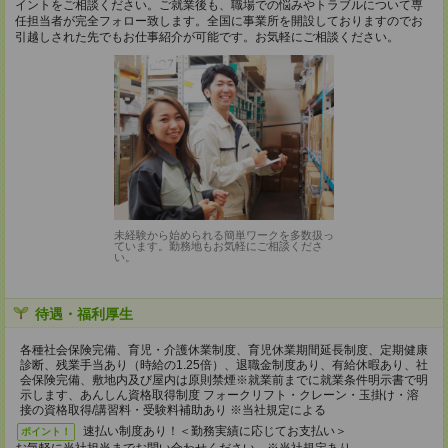
イントをご相談ください。ご就業後も、職場での悩みやトラブルについて専
任担当者が完全フォロー致します。全国に事業所を開設しておりますのでお
引越しされた先でもお仕事紹介が可能です。お気軽にご相談ください。
未経験から始められる簡単ワークを多数扱っ
ています。勤務地もお気軽にご相談くださ
い。
待遇・福利厚生
各種社会保険完備、育児・介護休業制度、育児休業期間延長制度、定期健康
診断、残業手当あり（時給の1.25倍）、退職金制度あり、有給休暇あり、社
会保険完備、敷地内及び屋内は原則禁煙※就業前までに就業条件明示書で明
示します、あんしん資格取得制度 フォークリフト・クレーン・玉掛け・溶
接の資格取得/講習料・受験料補助あり ※当社規定による
速払い制度あり！＜勤務実績に応じてお支払い＞
ポイント！