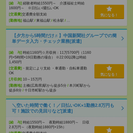
[給 与]
経験者時給1550円～ 介護福祉士時給
1600円～ ※日払い/週払いOK
[交通費]
交通費全額支給
気になる！
[勤務地]
福山駅
/
東福山駅
/
松永駅
/
…
【夕方から5時間だけ♬】中国新聞社グループでの簡
単データ入力・チェック業務[派遣]
[給 与]
時給1160円☆月収例：11万5700円（1160
円×5時間×19日勤務の場合） ※22:00以降は時給
1,450円
[交通費]
・規定により支給 ・車通勤・自転車通勤
OK
気になる！
[月収例]
10～15万円
[勤務地]
土橋(広島県)駅から徒歩5分
/
本川町駅から
徒歩8分
/
十日市町駅から徒歩
＼空いた時間で働く！／日払いOK×1勤務2.8万円も
可！施設での見回りなど[派遣]
[給 与]
時給1550円～ 夜勤時給1880円～ 日収
2.8万円～（夜勤時給1880円×15h）