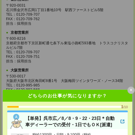
〒920-0031
石川県金沢市広岡1丁目1番地10号 駅西ファーストビル5階
TEL：0120-709-707
FAX：0120-709-762
担当：採用担当
京都営業所
〒600-8216
京都府京都市下京区新町通七条下ル東塩小路町593番地 トラスコクリスタ
ルビル7階
TEL：0120-709-707
FAX：0120-709-751
担当：採用担当
大阪営業所
〒530-0017
大阪府大阪市北区角田町8番1号 大阪梅田ツインタワーズ・ノース34階
TEL：0120-995-985
×
FAX：0120-992-568
担当：採用担当
どちらのお仕事が気になりますか？
神戸営業所
1
/10
〒650-0044
兵庫県神戸市中央区東川崎町1丁目3番3号 神戸ハーバーランドセンタービ
【単発】呉市広／8／8・9・22・23日＊自動
ル18階
TEL：0120-995-984
車ディーラーでの受付・1日でもＯＫ[派遣]
FAX：0120-709-785
担当：採用担当
時給1300円 ・日額：9,100円（時給