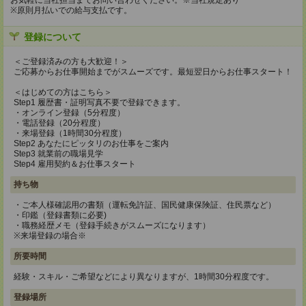
お気軽に当社担当までお問い合わせください。※当社規定あり
※原則月払いでの給与支払です。
登録について
＜ご登録済みの方も大歓迎！＞
ご応募からお仕事開始までがスムーズです。最短翌日からお仕事スタート！
＜はじめての方はこちら＞
Step1 履歴書・証明写真不要で登録できます。
・オンライン登録（5分程度）
・電話登録（20分程度）
・来場登録（1時間30分程度）
Step2 あなたにピッタリのお仕事をご案内
Step3 就業前の職場見学
Step4 雇用契約＆お仕事スタート
持ち物
・ご本人様確認用の書類（運転免許証、国民健康保険証、住民票など）
・印鑑（登録書類に必要)
・職務経歴メモ（登録手続きがスムーズになります）
※来場登録の場合※
所要時間
経験・スキル・ご希望などにより異なりますが、1時間30分程度です。
登録場所