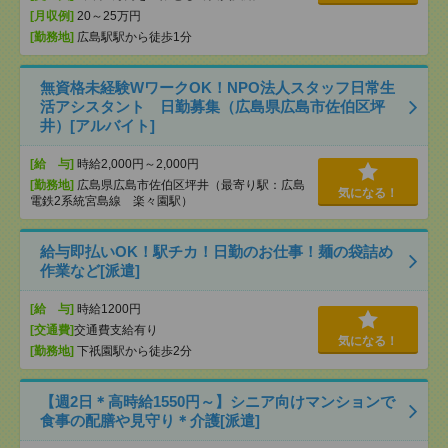
[月収例]
20～25万円
[勤務地]
広島駅駅から徒歩1分
無資格未経験WワークOK！NPO法人スタッフ日常生
活アシスタント 日勤募集（広島県広島市佐伯区坪
井）[アルバイト]
[給 与]
時給2,000円～2,000円
[勤務地]
広島県広島市佐伯区坪井（最寄り駅：広島
気になる！
電鉄2系統宮島線 楽々園駅）
給与即払いOK！駅チカ！日勤のお仕事！麺の袋詰め
作業など[派遣]
[給 与]
時給1200円
[交通費]
交通費支給有り
気になる！
[勤務地]
下祇園駅から徒歩2分
【週2日＊高時給1550円～】シニア向けマンションで
食事の配膳や見守り＊介護[派遣]