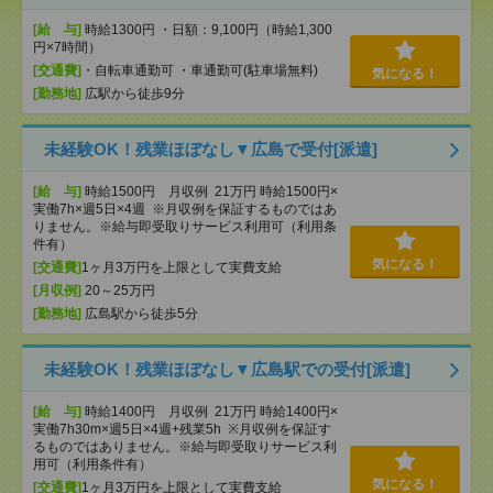
[給 与]
時給1300円 ・日額：9,100円（時給1,300
円×7時間）
[交通費]
・自転車通勤可 ・車通勤可(駐車場無料)
気になる！
[勤務地]
広駅から徒歩9分
未経験OK！残業ほぼなし▼広島で受付[派遣]
[給 与]
時給1500円 月収例 21万円 時給1500円×
実働7h×週5日×4週 ※月収例を保証するものではあ
りません。※給与即受取りサービス利用可（利用条
件有）
気になる！
[交通費]
1ヶ月3万円を上限として実費支給
[月収例]
20～25万円
[勤務地]
広島駅から徒歩5分
未経験OK！残業ほぼなし▼広島駅での受付[派遣]
[給 与]
時給1400円 月収例 21万円 時給1400円×
実働7h30m×週5日×4週+残業5h ※月収例を保証す
るものではありません。※給与即受取りサービス利
用可（利用条件有）
気になる！
[交通費]
1ヶ月3万円を上限として実費支給