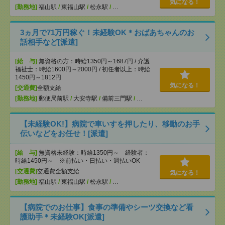
気になる！
[勤務地]
福山駅
/
東福山駅
/
松永駅
/
…
3ヵ月で71万円稼ぐ！未経験OK＊おばあちゃんのお
話相手など[派遣]
[給 与]
無資格の方：時給1350円～1687円 / 介護
福祉士：時給1600円～2000円 / 初任者以上：時給
1450円～1812円
気になる！
[交通費]
全額支給
[勤務地]
郵便局前駅
/
大安寺駅
/
備前三門駅
/
…
【未経験OK!】病院で車いすを押したり、移動のお手
伝いなどをお任せ！[派遣]
[給 与]
無資格未経験：時給1350円～ 経験者：
時給1450円～ ※前払い・日払い・週払いOK
[交通費]
交通費全額支給
気になる！
[勤務地]
福山駅
/
東福山駅
/
松永駅
/
…
【病院でのお仕事】食事の準備やシーツ交換など看
護助手＊未経験OK[派遣]