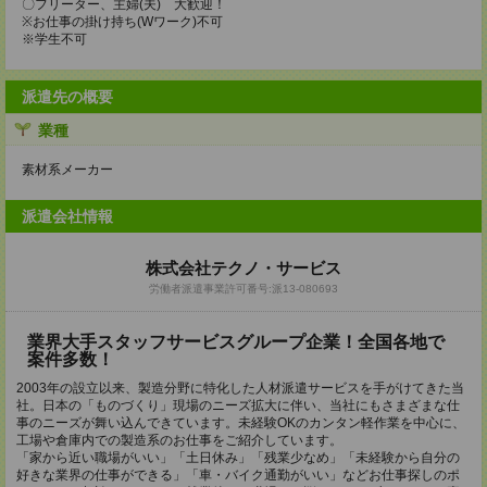
〇フリーター、主婦(夫) 大歓迎！
※お仕事の掛け持ち(Wワーク)不可
※学生不可
派遣先の概要
業種
素材系メーカー
派遣会社情報
株式会社テクノ・サービス
労働者派遣事業許可番号:派13-080693
業界大手スタッフサービスグループ企業！全国各地で
案件多数！
2003年の設立以来、製造分野に特化した人材派遣サービスを手がけてきた当
社。日本の「ものづくり」現場のニーズ拡大に伴い、当社にもさまざまな仕
事のニーズが舞い込んできています。未経験OKのカンタン軽作業を中心に、
工場や倉庫内での製造系のお仕事をご紹介しています。
「家から近い職場がいい」「土日休み」「残業少なめ」「未経験から自分の
好きな業界の仕事ができる」「車・バイク通勤がいい」などお仕事探しのポ