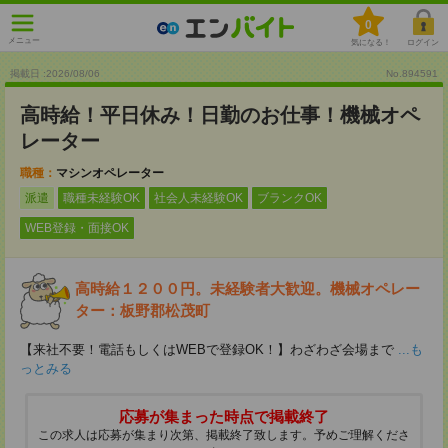
0
メニュー
気になる！
ログイン
掲載日 :2026
/
08
/
06
No.894591
高時給！平日休み！日勤のお仕事！機械オペ
レーター
職種：
マシンオペレーター
派遣
職種未経験OK
社会人未経験OK
ブランクOK
WEB登録・面接OK
高時給１２００円。未経験者大歓迎。機械オペレー
ター：板野郡松茂町
【来社不要！電話もしくはWEBで登録OK！】わざわざ会場まで
...も
っとみる
応募が集まった時点で掲載終了
この求人は応募が集まり次第、掲載終了致します。予めご理解くださ