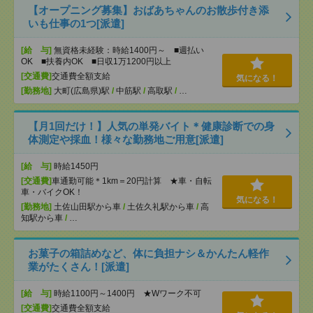
【オープニング募集】おばあちゃんのお散歩付き添
いも仕事の1つ[派遣]
[給 与]
無資格未経験：時給1400円～ ■週払い
OK ■扶養内OK ■日収1万1200円以上
[交通費]
交通費全額支給
気になる！
[勤務地]
大町(広島県)駅
/
中筋駅
/
高取駅
/
…
【月1回だけ！】人気の単発バイト＊健康診断での身
体測定や採血！様々な勤務地ご用意[派遣]
[給 与]
時給1450円
[交通費]
車通勤可能＊1km＝20円計算 ★車・自転
車・バイクOK！
気になる！
[勤務地]
土佐山田駅から車
/
土佐久礼駅から車
/
高
知駅から車
/
…
お菓子の箱詰めなど、体に負担ナシ＆かんたん軽作
業がたくさん！[派遣]
[給 与]
時給1100円～1400円 ★Wワーク不可
[交通費]
交通費全額支給