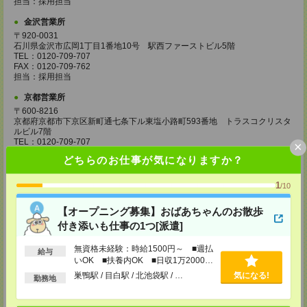
担当：採用担当
金沢営業所
〒920-0031
石川県金沢市広岡1丁目1番地10号 駅西ファーストビル5階
TEL：0120-709-707
FAX：0120-709-762
担当：採用担当
京都営業所
〒600-8216
京都府京都市下京区新町通七条下ル東塩小路町593番地 トラスコクリスタ
ルビル7階
TEL：0120-709-707
×
FAX：0120-709-751
どちらのお仕事が気になりますか？
担当：採用担当
大阪営業所
1
/10
〒530-0017
大阪府大阪市北区角田町8番1号 大阪梅田ツインタワーズ・ノース34階
【オープニング募集】おばあちゃんのお散歩
TEL：0120-995-985
付き添いも仕事の1つ[派遣]
FAX：0120-992-568
担当：採用担当
無資格未経験：時給1500円～ ■週払
給与
神戸営業所
いOK ■扶養内OK ■日収1万2000円
以上
〒650-0044
巣鴨駅 / 目白駅 / 北池袋駅 / …
気になる!
勤務地
兵庫県神戸市中央区東川崎町1丁目3番3号 神戸ハーバーランドセンタービ
ル18階
TEL：0120-995-984