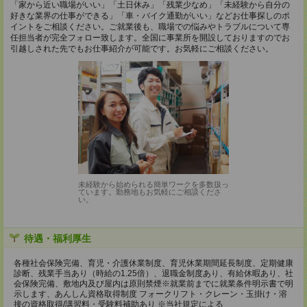
「家から近い職場がいい」「土日休み」「残業少なめ」「未経験から自分の
好きな業界の仕事ができる」「車・バイク通勤がいい」などお仕事探しのポ
イントをご相談ください。ご就業後も、職場での悩みやトラブルについて専
任担当者が完全フォロー致します。全国に事業所を開設しておりますのでお
引越しされた先でもお仕事紹介が可能です。お気軽にご相談ください。
未経験から始められる簡単ワークを多数扱っ
ています。勤務地もお気軽にご相談くださ
い。
待遇・福利厚生
各種社会保険完備、育児・介護休業制度、育児休業期間延長制度、定期健康
診断、残業手当あり（時給の1.25倍）、退職金制度あり、有給休暇あり、社
会保険完備、敷地内及び屋内は原則禁煙※就業前までに就業条件明示書で明
示します、あんしん資格取得制度 フォークリフト・クレーン・玉掛け・溶
接の資格取得/講習料・受験料補助あり ※当社規定による