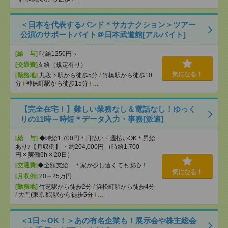
＜日本を代表するバンド＊サカナクション＞ツアー
公演のサポートバイト＠日本武道館[アルバイト]
[給 与]
時給1250円～
[交通費]
支給（規定有り）
気になる！
[勤務地]
九段下駅から徒歩5分
/
竹橋駅から徒歩10
分
/
神保町駅から徒歩15分
/
…
【完全在宅！】難しい業務なし＆電話なし！ゆっく
りの11時～時短＊データ入力・事務[派遣]
[給 与]
◆時給1,700円＊日払い・週払いOK＊昇給
あり♪【月収例】 ・約204,000円 （時給1,700
円 × 実働6h × 20日）
[交通費]
◆全額支給 ＊家が少し遠くても安心！
気になる！
[月収例]
20～25万円
[勤務地]
竹芝駅から徒歩2分
/
浜松町駅から徒歩4分
/
大門(東京都)駅から徒歩5分
/
…
＜1日～OK！＞あの有名企業も！展示会や株主総会