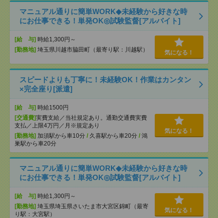
マニュアル通りに簡単WORK◆未経験から好きな時
にお仕事できる！単発OK◎試験監督[アルバイト]
[給 与]
時給1,300円～
[勤務地]
埼玉県川越市脇田町（最寄り駅：川越駅）
気になる！
スピードよりも丁寧に！未経験OK！作業はカンタン
×完全座り[派遣]
[給 与]
時給1500円
[交通費]
実費支給／当社規定あり。通勤交通費実費
支払／上限4万円／月※規定あり
気になる！
[勤務地]
加須駅から車10分
/
久喜駅から車20分
/
鴻
巣駅から車20分
マニュアル通りに簡単WORK◆未経験から好きな時
にお仕事できる！単発OK◎試験監督[アルバイト]
[給 与]
時給1,300円～
[勤務地]
埼玉県埼玉県さいたま市大宮区錦町（最寄
気になる！
り駅：大宮駅）