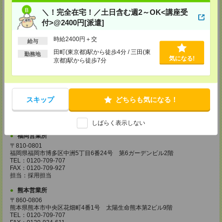
FAX：0120-709-785
＼！完全在宅！／土日含む週2～OK<講座受
担当：採用担当
付>@2400円[派遣]
広島営業所
〒730-0031
時給2400円＋交
給与
広島県広島市中区紙屋町2丁目1番地22号 広島興銀ビル11階
TEL：0120-709-707
田町(東京都)駅から徒歩4分 / 三田(東
勤務地
気になる!
FAX：0120-934-504
京都)駅から徒歩7分
担当：採用担当
松山営業所
〒790-0003
愛媛県松山市三番町7丁目1番地21号 ジブラルタ生命松山ビル8階
スキップ
どちらも気になる！
TEL：0120-709-707
FAX：0120-709-890
担当：採用担当
しばらく表示しない
福岡営業所
〒810-0801
福岡県福岡市博多区中洲5丁目6番24号 第6ガーデンビル2階
TEL：0120-709-707
FAX：0120-709-927
担当：採用担当
熊本営業所
〒860-0806
熊本県熊本市中央区花畑町4番1号 太陽生命熊本第2ビル9階
TEL：0120-709-707