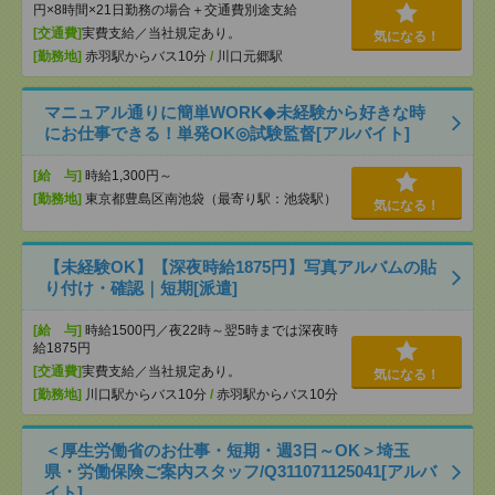
円×8時間×21日勤務の場合＋交通費別途支給
[交通費]
実費支給／当社規定あり。
気になる！
[勤務地]
赤羽駅からバス10分
/
川口元郷駅
マニュアル通りに簡単WORK◆未経験から好きな時
にお仕事できる！単発OK◎試験監督[アルバイト]
[給 与]
時給1,300円～
[勤務地]
東京都豊島区南池袋（最寄り駅：池袋駅）
気になる！
【未経験OK】【深夜時給1875円】写真アルバムの貼
り付け・確認｜短期[派遣]
[給 与]
時給1500円／夜22時～翌5時までは深夜時
給1875円
[交通費]
実費支給／当社規定あり。
気になる！
[勤務地]
川口駅からバス10分
/
赤羽駅からバス10分
＜厚生労働省のお仕事・短期・週3日～OK＞埼玉
県・労働保険ご案内スタッフ/Q311071125041[アルバ
イト]