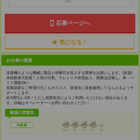
い。
応募ページへ
気になる！
お仕事の概要
洗濯機のような機械に製品と研磨石を投入する業務をお願いします。(派遣)
未経験者大歓迎！人気の日勤。ウレシイ小休憩あり。残業ほぼ無し。車・バ
イク通勤OK！
長期就業をご希望の方にもオススメ。派遣先に直接雇用してもらえるようサ
ポートします。
給与即払いOK！ただし就業状況によりご利用いただけない場合がありま
す。詳細はオペレーターへお問い合わせください。
職場の雰囲気
年齢層
20代
30
40
50
60