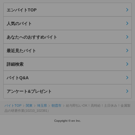
エンバイトTOP
人気のバイト
あなたへのおすすめバイト
最近見たバイト
詳細検索
バイトQ&A
アンケート&プレゼント
バイトTOP
関東
埼玉県
朝霞市
給与即払いOK！高時給！土日休み！金属製
品の研磨作業(10210_102381）
Copyright © en Inc.