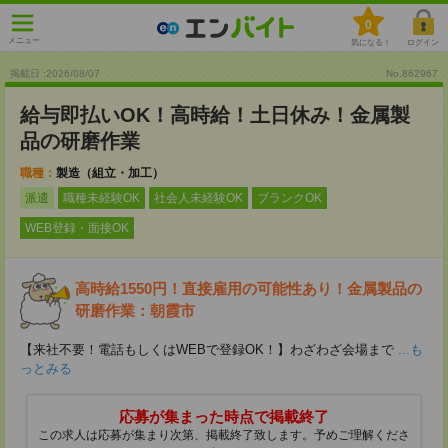
0
メニュー
気になる！
ログイン
掲載日 :2026
/
08
/
07
No.862967
給与即払いOK！高時給！土日休み！金属製
品の研磨作業
職種：
製造（組立・加工）
派遣
職種未経験OK
社会人未経験OK
ブランクOK
WEB登録・面接OK
高時給1550円！直接雇用の可能性あり！金属製品の
研磨作業：朝霞市
【来社不要！電話もしくはWEBで登録OK！】わざわざ会場まで
...も
っとみる
応募が集まった時点で掲載終了
この求人は応募が集まり次第、掲載終了致します。予めご理解くださ