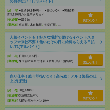
のお手伝い！[アルバイト]
[給 与]
■日給16,840円～ ■日払いOK ■実働3時
間5,120円のお仕事あります！
[交通費]
一部支給
気になる！
[勤務地]
東京駅
/
水道橋駅
/
有楽町駅
/
…
人気イベントも！好きな場所で働けるイベントスタ
ッフ☆来社不要！働いたその日に給料もらえる日払
い/T1[アルバイト]
[給 与]
日給13,000円～
[勤務地]
東京都豊島区南池袋（最寄り駅：池袋駅）
気になる！
座り仕事！給与即払いOK！高時給！アルミ製品の仕
上げ[派遣]
[給 与]
時給1400円
[交通費]
交通費支給有り
気になる！
[勤務地]
朝霞台駅からバス10分