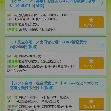
【オープニング募集】おばあちゃんのお散歩付き添
いも仕事の1つ[派遣]
[給 与]
無資格未経験：時給1500円～ ■週払い
OK ■扶養内OK ■日収1万2000円以上
[交通費]
交通費全額支給
気になる！
[勤務地]
巣鴨駅
/
目白駅
/
北池袋駅
/
…
＼！完全在宅！／土日含む週2～OK<講座受付
>@2400円[派遣]
[給 与]
時給2400円＋交
[交通費]
交通費実費支給（当社規定あり）
気になる！
[勤務地]
田町(東京都)駅から徒歩4分
/
三田(東京都)
駅から徒歩7分
【シフト自由・現金手渡しOK】iPhoneなどスマホの
充電を繋げるだけ！[派遣]
[給 与]
時給1414円～ ▼日払いOK（規定あ
り） ■初勤務手当あり ※規定による
[勤務地]
新宿駅から徒歩
/
新宿三丁目駅から徒歩
/
気になる！
高田馬場駅から徒歩
/
…