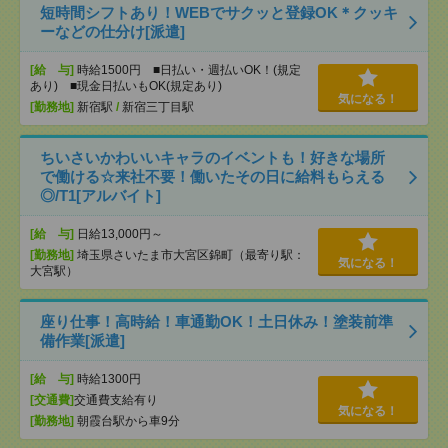
短時間シフトあり！WEBでサクッと登録OK＊クッキ
ーなどの仕分け[派遣]
[給 与]
時給1500円 ■日払い・週払いOK！(規定
あり) ■現金日払いもOK(規定あり)
気になる！
[勤務地]
新宿駅
/
新宿三丁目駅
ちいさいかわいいキャラのイベントも！好きな場所
で働ける☆来社不要！働いたその日に給料もらえる
◎/T1[アルバイト]
[給 与]
日給13,000円～
[勤務地]
埼玉県さいたま市大宮区錦町（最寄り駅：
気になる！
大宮駅）
座り仕事！高時給！車通勤OK！土日休み！塗装前準
備作業[派遣]
[給 与]
時給1300円
[交通費]
交通費支給有り
気になる！
[勤務地]
朝霞台駅から車9分