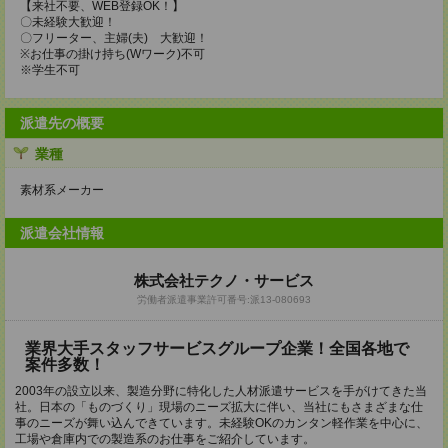
【来社不要、WEB登録OK！】
〇未経験大歓迎！
〇フリーター、主婦(夫) 大歓迎！
※お仕事の掛け持ち(Wワーク)不可
※学生不可
派遣先の概要
業種
素材系メーカー
派遣会社情報
株式会社テクノ・サービス
労働者派遣事業許可番号:派13-080693
業界大手スタッフサービスグループ企業！全国各地で
案件多数！
2003年の設立以来、製造分野に特化した人材派遣サービスを手がけてきた当
社。日本の「ものづくり」現場のニーズ拡大に伴い、当社にもさまざまな仕
事のニーズが舞い込んできています。未経験OKのカンタン軽作業を中心に、
工場や倉庫内での製造系のお仕事をご紹介しています。