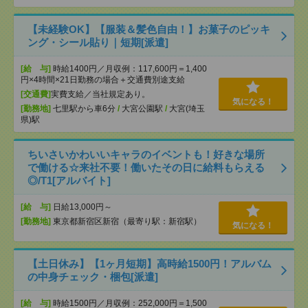
【未経験OK】【服装＆髪色自由！】お菓子のピッキ
ング・シール貼り｜短期[派遣]
[給 与]
時給1400円／月収例：117,600円＝1,400
円×4時間×21日勤務の場合＋交通費別途支給
[交通費]
実費支給／当社規定あり。
気になる！
[勤務地]
七里駅から車6分
/
大宮公園駅
/
大宮(埼玉
県)駅
ちいさいかわいいキャラのイベントも！好きな場所
で働ける☆来社不要！働いたその日に給料もらえる
◎/T1[アルバイト]
[給 与]
日給13,000円～
[勤務地]
東京都新宿区新宿（最寄り駅：新宿駅）
気になる！
【土日休み】【1ヶ月短期】高時給1500円！アルバム
の中身チェック・梱包[派遣]
[給 与]
時給1500円／月収例：252,000円＝1,500