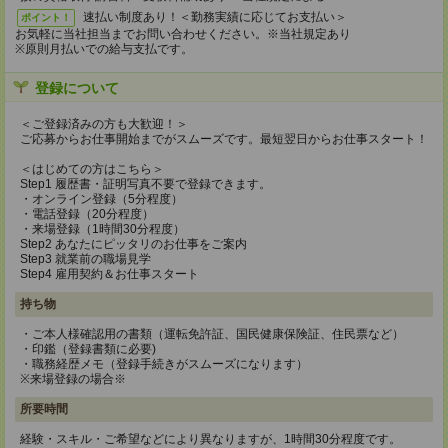
速払い制度あり！＜勤務実績に応じてお支払い＞
ポイント！
お気軽に当社担当までお問い合わせください。※当社規定あり
※原則月払いでの給与支払です。
登録について
＜ご登録済みの方も大歓迎！＞
ご応募からお仕事開始までがスムーズです。最短翌日からお仕事スタート！
＜はじめての方はこちら＞
Step1 履歴書・証明写真不要で登録できます。
・オンライン登録（5分程度）
・電話登録（20分程度）
・来場登録（1時間30分程度）
Step2 あなたにピッタリのお仕事をご案内
Step3 就業前の職場見学
Step4 雇用契約＆お仕事スタート
持ち物
・ご本人様確認用の書類（運転免許証、国民健康保険証、住民票など）
・印鑑（登録書類に必要)
・職務経歴メモ（登録手続きがスムーズになります）
※来場登録の場合※
所要時間
経験・スキル・ご希望などにより異なりますが、1時間30分程度です。