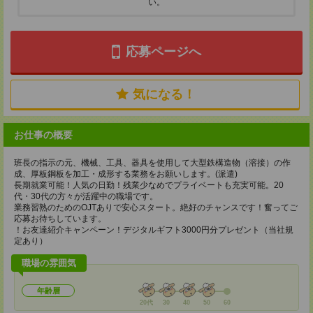
い。
応募ページへ
気になる！
お仕事の概要
班長の指示の元、機械、工具、器具を使用して大型鉄構造物（溶接）の作
成、厚板鋼板を加工・成形する業務をお願いします。(派遣)
長期就業可能！人気の日勤！残業少なめでプライベートも充実可能。20
代・30代の方々が活躍中の職場です。
業務習熟のためのOJTありで安心スタート。絶好のチャンスです！奮ってご
応募お待ちしています。
！お友達紹介キャンペーン！デジタルギフト3000円分プレゼント（当社規
定あり）
職場の雰囲気
年齢層
20代
30
40
50
60