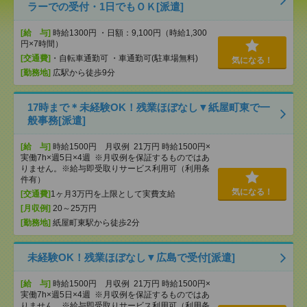
ラーでの受付・1日でもＯＫ[派遣]
[給 与]
時給1300円 ・日額：9,100円（時給1,300
円×7時間）
[交通費]
・自転車通勤可 ・車通勤可(駐車場無料)
気になる！
[勤務地]
広駅から徒歩9分
17時まで＊未経験OK！残業ほぼなし▼紙屋町東で一
般事務[派遣]
[給 与]
時給1500円 月収例 21万円 時給1500円×
実働7h×週5日×4週 ※月収例を保証するものではあ
りません。※給与即受取りサービス利用可（利用条
件有）
気になる！
[交通費]
1ヶ月3万円を上限として実費支給
[月収例]
20～25万円
[勤務地]
紙屋町東駅から徒歩2分
未経験OK！残業ほぼなし▼広島で受付[派遣]
[給 与]
時給1500円 月収例 21万円 時給1500円×
実働7h×週5日×4週 ※月収例を保証するものではあ
りません。※給与即受取りサービス利用可（利用条