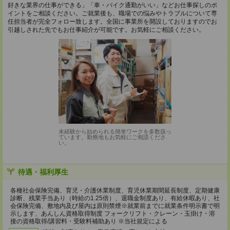
好きな業界の仕事ができる」「車・バイク通勤がいい」などお仕事探しのポ
イントをご相談ください。ご就業後も、職場での悩みやトラブルについて専
任担当者が完全フォロー致します。全国に事業所を開設しておりますのでお
引越しされた先でもお仕事紹介が可能です。お気軽にご相談ください。
未経験から始められる簡単ワークを多数扱っ
ています。勤務地もお気軽にご相談くださ
い。
待遇・福利厚生
各種社会保険完備、育児・介護休業制度、育児休業期間延長制度、定期健康
診断、残業手当あり（時給の1.25倍）、退職金制度あり、有給休暇あり、社
会保険完備、敷地内及び屋内は原則禁煙※就業前までに就業条件明示書で明
示します、あんしん資格取得制度 フォークリフト・クレーン・玉掛け・溶
接の資格取得/講習料・受験料補助あり ※当社規定による