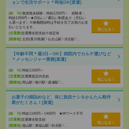
ョンで生活サポート＊時短OK[派遣]
[給 与]
無資格未経験：時給1250円～ 経験者：
時給1350円～★日払い／週払い制度あり（月払い
も選べます）※稼働開始時は手続き完了次第のお支
払いとなります。
気になる！
[交通費]
交通費全額支給※規定有
[勤務地]
太田(香川県)駅
/
仏生山駅
/
潟元駅
/
…
【年齢不問＊週3日～OK】病院内でカルテ運びなど
＊メッセンジャー業務[派遣]
[給 与]
時給1100円～
[交通費]
交通費規定内支給
気になる！
[勤務地]
岡山駅
/
柳川駅
/
庭瀬駅
/
…
お菓子の箱詰めなど、体に負担ナシ＆かんたん軽作
業がたくさん！[派遣]
[給 与]
時給1100円～1400円 ★Wワーク不可
[交通費]
交通費全額支給
気になる！
[勤務地]
福山駅
/
東福山駅
/
松永駅
/
…