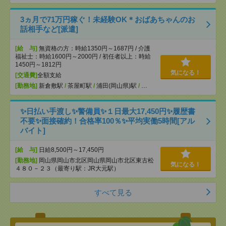
3ヵ月で71万円稼ぐ！未経験OK＊おばあちゃんのお
話相手など[派遣]
[給 与]
無資格の方：時給1350円～1687円 / 介護
福祉士：時給1600円～2000円 / 初任者以上：時給
1450円～1812円
気になる！
[交通費]
全額支給
[勤務地]
新倉敷駅
/
茶屋町駅
/
浦田(岡山県)駅
/
…
✨日払い手渡し✨警備員✨１日最大17,450円✨履歴書
不要✨面接確約！合格率100％✨平均実働5時間[アル
バイト]
[給 与]
日給8,500円～17,450円
[勤務地]
岡山県岡山市北区岡山県岡山市北区東古松
気になる！
４８０－２３（最寄り駅：JR大元駅）
すべて見る