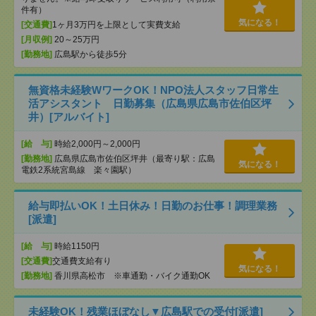
件有）
気になる！
[交通費]
1ヶ月3万円を上限として実費支給
[月収例]
20～25万円
[勤務地]
広島駅から徒歩5分
無資格未経験WワークOK！NPO法人スタッフ日常生
活アシスタント 日勤募集（広島県広島市佐伯区坪
井）[アルバイト]
[給 与]
時給2,000円～2,000円
[勤務地]
広島県広島市佐伯区坪井（最寄り駅：広島
気になる！
電鉄2系統宮島線 楽々園駅）
給与即払いOK！土日休み！日勤のお仕事！調理業務
[派遣]
[給 与]
時給1150円
[交通費]
交通費支給有り
気になる！
[勤務地]
香川県高松市 ※車通勤・バイク通勤OK
未経験OK！残業ほぼなし▼広島駅での受付[派遣]