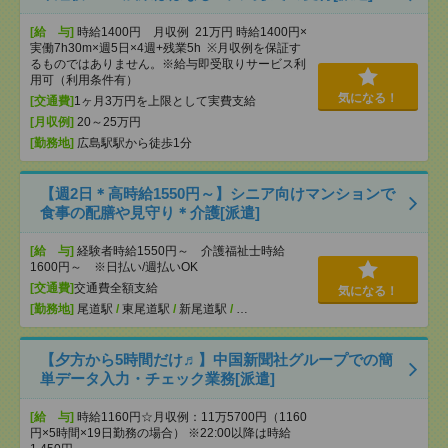
[給 与]
時給1400円 月収例 21万円 時給1400円×
実働7h30m×週5日×4週+残業5h ※月収例を保証す
るものではありません。※給与即受取りサービス利
用可（利用条件有）
気になる！
[交通費]
1ヶ月3万円を上限として実費支給
[月収例]
20～25万円
[勤務地]
広島駅駅から徒歩1分
【週2日＊高時給1550円～】シニア向けマンションで
食事の配膳や見守り＊介護[派遣]
[給 与]
経験者時給1550円～ 介護福祉士時給
1600円～ ※日払い/週払いOK
[交通費]
交通費全額支給
気になる！
[勤務地]
尾道駅
/
東尾道駅
/
新尾道駅
/
…
【夕方から5時間だけ♬】中国新聞社グループでの簡
単データ入力・チェック業務[派遣]
[給 与]
時給1160円☆月収例：11万5700円（1160
円×5時間×19日勤務の場合） ※22:00以降は時給