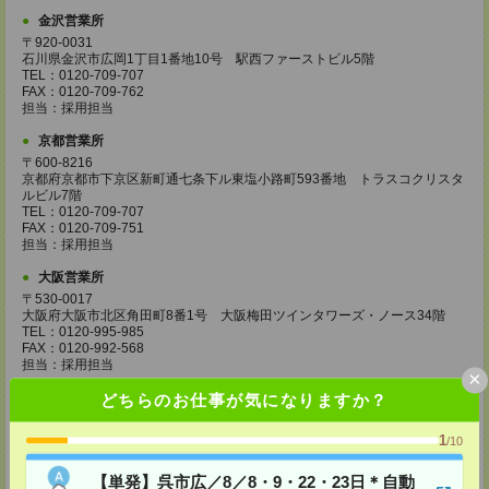
金沢営業所
〒920-0031
石川県金沢市広岡1丁目1番地10号 駅西ファーストビル5階
TEL：0120-709-707
FAX：0120-709-762
担当：採用担当
京都営業所
〒600-8216
京都府京都市下京区新町通七条下ル東塩小路町593番地 トラスコクリスタ
ルビル7階
TEL：0120-709-707
FAX：0120-709-751
担当：採用担当
大阪営業所
〒530-0017
大阪府大阪市北区角田町8番1号 大阪梅田ツインタワーズ・ノース34階
TEL：0120-995-985
FAX：0120-992-568
担当：採用担当
×
神戸営業所
どちらのお仕事が気になりますか？
〒650-0044
兵庫県神戸市中央区東川崎町1丁目3番3号 神戸ハーバーランドセンタービ
1
/10
ル18階
TEL：0120-995-984
【単発】呉市広／8／8・9・22・23日＊自動
FAX：0120-709-785