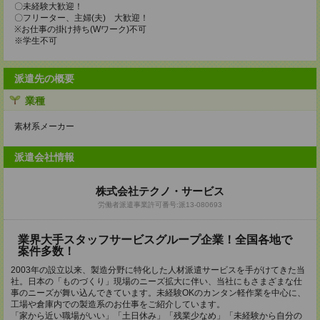
〇未経験大歓迎！
〇フリーター、主婦(夫) 大歓迎！
※お仕事の掛け持ち(Wワーク)不可
※学生不可
派遣先の概要
業種
素材系メーカー
派遣会社情報
株式会社テクノ・サービス
労働者派遣事業許可番号:派13-080693
業界大手スタッフサービスグループ企業！全国各地で
案件多数！
2003年の設立以来、製造分野に特化した人材派遣サービスを手がけてきた当
社。日本の「ものづくり」現場のニーズ拡大に伴い、当社にもさまざまな仕
事のニーズが舞い込んできています。未経験OKのカンタン軽作業を中心に、
工場や倉庫内での製造系のお仕事をご紹介しています。
「家から近い職場がいい」「土日休み」「残業少なめ」「未経験から自分の