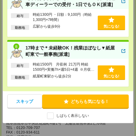
担当：採用担当
車ディーラーでの受付・1日でもＯＫ[派遣]
広島営業所
時給1300円 ・日額：9,100円（時給
給与
〒730-0031
1,300円×7時間）
広島県広島市中区紙屋町2丁目1番地22号 広島興銀ビル11階
広駅から徒歩9分
気になる!
TEL：0120-709-707
勤務地
FAX：0120-934-504
担当：採用担当
松山営業所
17時まで＊未経験OK！残業ほぼなし▼紙屋
〒790-0003
町東で一般事務[派遣]
愛媛県松山市三番町7丁目1番地21号 ジブラルタ生命松山ビル8階
TEL：0120-709-707
時給1500円 月収例 21万円 時給
FAX：0120-709-890
給与
1500円×実働7h×週5日×4週 ※月収例
担当：採用担当
を保証するものではありません。※給
紙屋町東駅から徒歩2分
気になる!
勤務地
福岡営業所
与即受取りサービス利用可（利用条件
有）
〒810-0801
福岡県福岡市博多区中洲5丁目6番24号 第6ガーデンビル2階
TEL：0120-709-707
FAX：0120-709-927
スキップ
どちらも気になる！
担当：採用担当
熊本営業所
しばらく表示しない
〒860-0806
熊本県熊本市中央区花畑町4番1号 太陽生命熊本第2ビル9階
TEL：0120-709-707
FAX：0120-934-611