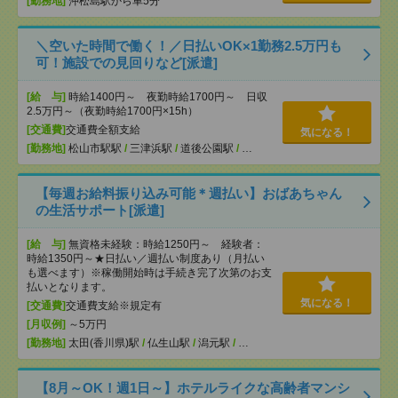
[勤務地]
沖松島駅から車5分
＼空いた時間で働く！／日払いOK×1勤務2.5万円も
可！施設での見回りなど[派遣]
[給 与]
時給1400円～ 夜勤時給1700円～ 日収
2.5万円～（夜勤時給1700円×15h）
[交通費]
交通費全額支給
気になる！
[勤務地]
松山市駅駅
/
三津浜駅
/
道後公園駅
/
…
【毎週お給料振り込み可能＊週払い】おばあちゃん
の生活サポート[派遣]
[給 与]
無資格未経験：時給1250円～ 経験者：
時給1350円～★日払い／週払い制度あり（月払い
も選べます）※稼働開始時は手続き完了次第のお支
払いとなります。
気になる！
[交通費]
交通費支給※規定有
[月収例]
～5万円
[勤務地]
太田(香川県)駅
/
仏生山駅
/
潟元駅
/
…
【8月～OK！週1日～】ホテルライクな高齢者マンシ