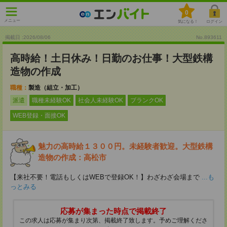
0
メニュー
気になる！
ログイン
掲載日 :2026
/
08
/
06
No.893611
高時給！土日休み！日勤のお仕事！大型鉄構
造物の作成
職種：
製造（組立・加工）
派遣
職種未経験OK
社会人未経験OK
ブランクOK
WEB登録・面接OK
魅力の高時給１３００円。未経験者歓迎。大型鉄構
造物の作成：高松市
【来社不要！電話もしくはWEBで登録OK！】わざわざ会場まで
...も
っとみる
応募が集まった時点で掲載終了
この求人は応募が集まり次第、掲載終了致します。予めご理解くださ