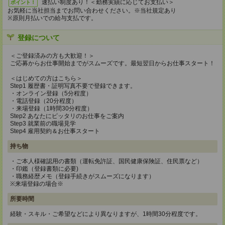
速払い制度あり！＜勤務実績に応じてお支払い＞
ポイント！
お気軽に当社担当までお問い合わせください。※当社規定あり
※原則月払いでの給与支払です。
登録について
＜ご登録済みの方も大歓迎！＞
ご応募からお仕事開始までがスムーズです。最短翌日からお仕事スタート！
＜はじめての方はこちら＞
Step1 履歴書・証明写真不要で登録できます。
・オンライン登録（5分程度）
・電話登録（20分程度）
・来場登録（1時間30分程度）
Step2 あなたにピッタリのお仕事をご案内
Step3 就業前の職場見学
Step4 雇用契約＆お仕事スタート
持ち物
・ご本人様確認用の書類（運転免許証、国民健康保険証、住民票など）
・印鑑（登録書類に必要)
・職務経歴メモ（登録手続きがスムーズになります）
※来場登録の場合※
所要時間
経験・スキル・ご希望などにより異なりますが、1時間30分程度です。