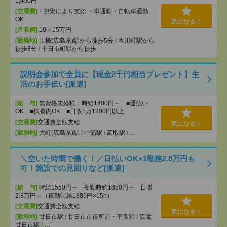
1,450円
[交通費]
・規定により支給 ・車通勤・自転車通勤
OK
気になる！
[月収例]
10～15万円
[勤務地]
土橋(広島県)駅から徒歩5分
/
本川町駅から
徒歩8分
/
十日市町駅から徒歩
説明会参加で全員に【現金2千円相当プレゼント】生
活のお手伝い[派遣]
[給 与]
無資格未経験：時給1400円～ ■週払い
OK ■扶養内OK ■日収1万1200円以上
[交通費]
交通費全額支給
気になる！
[勤務地]
大町(広島県)駅
/
中筋駅
/
高取駅
/
…
＼空いた時間で働く！／日払いOK×1勤務2.8万円も
可！施設での見回りなど[派遣]
[給 与]
時給1550円～ 夜勤時給1880円～ 日収
2.8万円～（夜勤時給1880円×15h）
[交通費]
交通費全額支給
気になる！
[勤務地]
廿日市駅
/
廿日市市役所前・平良駅
/
広電
廿日市駅
/
…