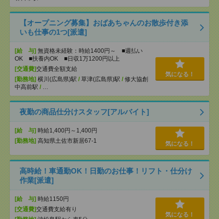
【オープニング募集】おばあちゃんのお散歩付き添
いも仕事の1つ[派遣]
[給 与]
無資格未経験：時給1400円～ ■週払い
OK ■扶養内OK ■日収1万1200円以上
[交通費]
交通費全額支給
気になる！
[勤務地]
横川(広島県)駅
/
草津(広島県)駅
/
修大協創
中高前駅
/
…
夜勤の商品仕分けスタッフ[アルバイト]
[給 与]
時給1,400円～1,400円
[勤務地]
高知県土佐市新居67-1
気になる！
高時給！車通勤OK！日勤のお仕事！リフト・仕分け
作業[派遣]
[給 与]
時給1150円
[交通費]
交通費支給有り
気になる！