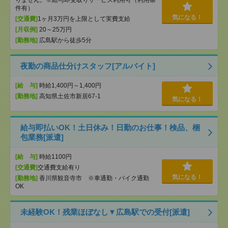
りません。※給与即受取りサービス利用可（利用条
件有）
気になる！
[交通費]
1ヶ月3万円を上限として実費支給
[月収例]
20～25万円
[勤務地]
広島駅から徒歩5分
夜勤の商品仕分けスタッフ[アルバイト]
[給 与]
時給1,400円～1,400円
[勤務地]
高知県土佐市新居67-1
気になる！
給与即払いOK！土日休み！日勤のお仕事！検品、梱
包業務[派遣]
[給 与]
時給1100円
[交通費]
交通費支給有り
気になる！
[勤務地]
香川県観音寺市 ※車通勤・バイク通勤
OK
未経験OK！残業ほぼなし▼広島駅での受付[派遣]