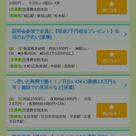
1600円～ ※日払い/週払いOK
[交通費]
交通費全額支給
気になる！
[勤務地]
福山駅
/
東福山駅
/
松永駅
/
…
説明会参加で全員に【現金2千円相当プレゼント】生
活のお手伝い[派遣]
[給 与]
無資格未経験：時給1400円～ ■週払い
OK ■扶養内OK ■日収1万1200円以上
[交通費]
交通費全額支給
気になる！
[勤務地]
大町(広島県)駅
/
中筋駅
/
高取駅
/
…
＼空いた時間で働く！／日払いOK×1勤務2.8万円も
可！施設での見回りなど[派遣]
[給 与]
時給1550円～ 夜勤時給1880円～ 日収
2.8万円～（夜勤時給1880円×15h）
[交通費]
交通費全額支給
気になる！
[勤務地]
廿日市駅
/
廿日市市役所前・平良駅
/
広電
廿日市駅
/
…