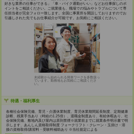
好きな業界の仕事ができる」「車・バイク通勤がいい」などお仕事探しのポ
イントをご相談ください。ご就業後も、職場での悩みやトラブルについて専
任担当者が完全フォロー致します。全国に事業所を開設しておりますのでお
引越しされた先でもお仕事紹介が可能です。お気軽にご相談ください。
未経験から始められる簡単ワークを多数扱っ
ています。勤務地もお気軽にご相談くださ
い。
待遇・福利厚生
各種社会保険完備、育児・介護休業制度、育児休業期間延長制度、定期健康
診断、残業手当あり（時給の1.25倍）、退職金制度あり、有給休暇あり、社
会保険完備、敷地内及び屋内は原則禁煙※就業前までに就業条件明示書で明
示します、あんしん資格取得制度 フォークリフト・クレーン・玉掛け・溶
接の資格取得/講習料・受験料補助あり ※当社規定による