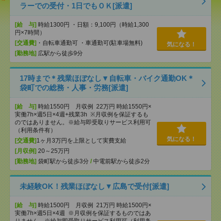
ラーでの受付・1日でもＯＫ[派遣]
[給 与]
時給1300円 ・日額：9,100円（時給1,300
円×7時間）
[交通費]
・自転車通勤可 ・車通勤可(駐車場無料)
気になる！
[勤務地]
広駅から徒歩9分
17時まで＊残業ほぼなし▼自転車・バイク通勤OK＊
袋町での総務・人事・労務[派遣]
[給 与]
時給1550円 月収例 22万円 時給1550円×
実働7h×週5日×4週+残業3h ※月収例を保証するも
のではありません。※給与即受取りサービス利用可
（利用条件有）
気になる！
[交通費]
1ヶ月3万円を上限として実費支給
[月収例]
20～25万円
[勤務地]
袋町駅から徒歩3分
/
中電前駅から徒歩2分
未経験OK！残業ほぼなし▼広島で受付[派遣]
[給 与]
時給1500円 月収例 21万円 時給1500円×
実働7h×週5日×4週 ※月収例を保証するものではあ