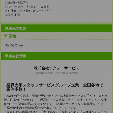
〇未経験大歓迎！
〇フリーター、主婦(夫) 大歓迎！
※お仕事の掛け持ち(Wワーク)不可
※学生不可
派遣先の概要
業種
食品関連企業
派遣会社情報
株式会社テクノ・サービス
労働者派遣事業許可番号:派13-080693
業界大手スタッフサービスグループ企業！全国各地で
案件多数！
2003年の設立以来、製造分野に特化した人材派遣サービスを手がけてきた当
社。日本の「ものづくり」現場のニーズ拡大に伴い、当社にもさまざまな仕
事のニーズが舞い込んできています。未経験OKのカンタン軽作業を中心に、
工場や倉庫内での製造系のお仕事をご紹介しています。
「家から近い職場がいい」「土日休み」「残業少なめ」「未経験から自分の