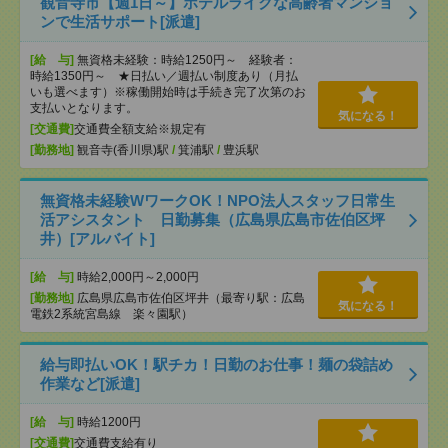
観音寺市【週1日～】ホテルライクな高齢者マンショ
ンで生活サポート[派遣]
[給 与]
無資格未経験：時給1250円～ 経験者：
時給1350円～ ★日払い／週払い制度あり（月払
いも選べます）※稼働開始時は手続き完了次第のお
支払いとなります。
気になる！
[交通費]
交通費全額支給※規定有
[勤務地]
観音寺(香川県)駅
/
箕浦駅
/
豊浜駅
無資格未経験WワークOK！NPO法人スタッフ日常生
活アシスタント 日勤募集（広島県広島市佐伯区坪
井）[アルバイト]
[給 与]
時給2,000円～2,000円
[勤務地]
広島県広島市佐伯区坪井（最寄り駅：広島
気になる！
電鉄2系統宮島線 楽々園駅）
給与即払いOK！駅チカ！日勤のお仕事！麺の袋詰め
作業など[派遣]
[給 与]
時給1200円
[交通費]
交通費支給有り