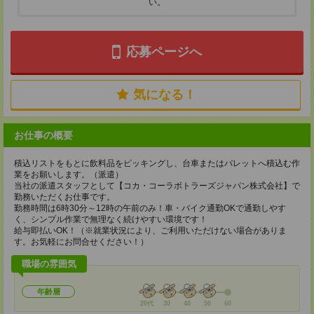
い。
応募ページへ
気になる！
お仕事の概要
積込リストをもとに飲料品をピッキングし、台車またはパレットへ積込む作
業をお願いします。（派遣）
当社の派遣スタッフとして【コカ・コーラボトラーズジャパン株式会社】で
勤務いただくお仕事です。
勤務時間は6時30分～12時の午前のみ！車・バイク通勤OKで通勤しやす
く、シンプル作業で無理なく続けやすい環境です！
給与即払いOK！（※就業状況により、ご利用いただけない場合がありま
す。お気軽にお問合せください！）
職場の雰囲気
年齢層
20代
30
40
50
60