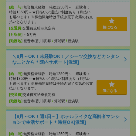
[給 与]
無資格未経験：時給1250円～ 経験者：
時給1350円～★日払い／週払い制度あり（月払い
も選べます）※稼働開始時は手続き完了次第のお支
払いとなります。
気になる！
[交通費]
交通費支給※規定有
[月収例]
～5万円
[勤務地]
観音寺(香川県)駅
/
箕浦駅
/
豊浜駅
＼8月～OK！未経験OK！／シーツ交換などカンタン
なことから＊院内サポート[派遣]
[給 与]
無資格未経験：時給1250円～ 経験者：
時給1350円～★日払い／週払い制度あり（月払い
も選べます）※稼働開始時は手続き完了次第のお支
払いとなります。
気になる！
[交通費]
交通費支給※規定有
[勤務地]
観音寺(香川県)駅
/
箕浦駅
/
豊浜駅
【8月～OK！週1日～】ホテルライクな高齢者マンシ
ョンで生活サポート＊時短OK[派遣]
[給 与]
無資格未経験：時給1250円～ 経験者：