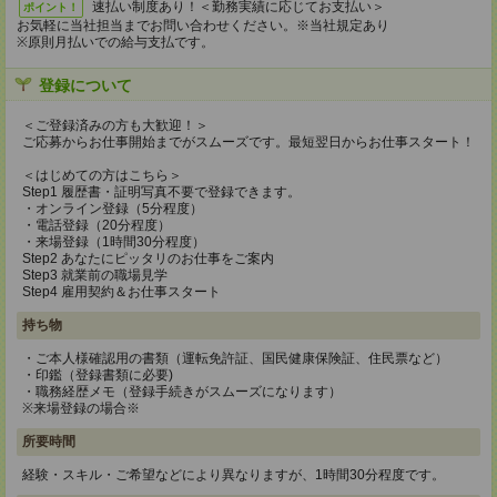
速払い制度あり！＜勤務実績に応じてお支払い＞
ポイント！
お気軽に当社担当までお問い合わせください。※当社規定あり
※原則月払いでの給与支払です。
登録について
＜ご登録済みの方も大歓迎！＞
ご応募からお仕事開始までがスムーズです。最短翌日からお仕事スタート！
＜はじめての方はこちら＞
Step1 履歴書・証明写真不要で登録できます。
・オンライン登録（5分程度）
・電話登録（20分程度）
・来場登録（1時間30分程度）
Step2 あなたにピッタリのお仕事をご案内
Step3 就業前の職場見学
Step4 雇用契約＆お仕事スタート
持ち物
・ご本人様確認用の書類（運転免許証、国民健康保険証、住民票など）
・印鑑（登録書類に必要)
・職務経歴メモ（登録手続きがスムーズになります）
※来場登録の場合※
所要時間
経験・スキル・ご希望などにより異なりますが、1時間30分程度です。