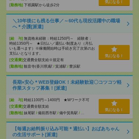
気になる！
[勤務地]
下祇園駅から徒歩2分
＼10年後にも残る仕事／～60代も現役活躍中の職場
へ＊介護[派遣]
[給 与]
無資格未経験：時給1250円～ 経験者：
時給1350円～ ★日払い／週払い制度あり（月払
いも選べます）※稼働開始時は手続き完了次第のお
支払いとなります。
気になる！
[交通費]
交通費全額支給※規定有
[勤務地]
観音寺(香川県)駅
/
箕浦駅
/
豊浜駅
長期×安心＊WEB登録OK！未経験歓迎〇コツコツ軽
作業スタッフ募集！[派遣]
[給 与]
時給1100円～1400円 ★Wワーク不可
[交通費]
交通費全額支給
気になる！
[勤務地]
妹尾駅
/
備前西市駅
/
備中箕島駅
/
…
【毎週お給料振り込み可能＊週払い】おばあちゃん
の生活サポート[派遣]