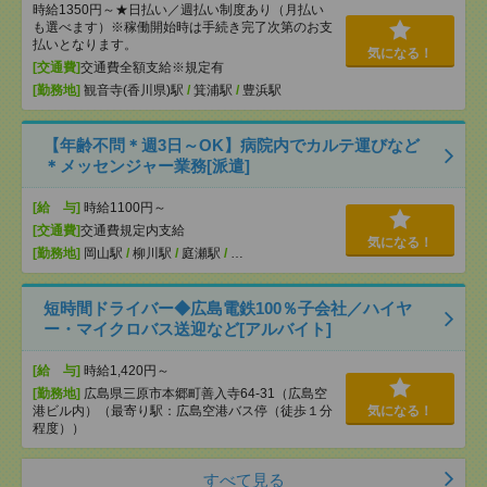
時給1350円～★日払い／週払い制度あり（月払い
も選べます）※稼働開始時は手続き完了次第のお支
払いとなります。
気になる！
[交通費]
交通費全額支給※規定有
[勤務地]
観音寺(香川県)駅
/
箕浦駅
/
豊浜駅
【年齢不問＊週3日～OK】病院内でカルテ運びなど
＊メッセンジャー業務[派遣]
[給 与]
時給1100円～
[交通費]
交通費規定内支給
気になる！
[勤務地]
岡山駅
/
柳川駅
/
庭瀬駅
/
…
短時間ドライバー◆広島電鉄100％子会社／ハイヤ
ー・マイクロバス送迎など[アルバイト]
[給 与]
時給1,420円～
[勤務地]
広島県三原市本郷町善入寺64-31（広島空
港ビル内）（最寄り駅：広島空港バス停（徒歩１分
気になる！
程度））
すべて見る