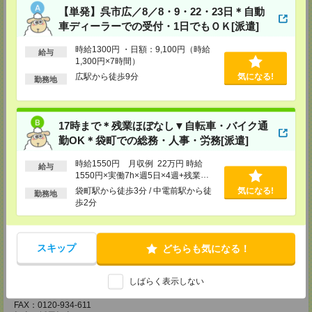
担当：採用担当
【単発】呉市広／8／8・9・22・23日＊自動
車ディーラーでの受付・1日でもＯＫ[派遣]
広島営業所
〒730-0031
時給1300円 ・日額：9,100円（時給
給与
広島県広島市中区紙屋町2丁目1番地22号 広島興銀ビル11階
1,300円×7時間）
TEL：0120-709-707
FAX：0120-934-504
広駅から徒歩9分
気になる!
勤務地
担当：採用担当
松山営業所
〒790-0003
17時まで＊残業ほぼなし▼自転車・バイク通
愛媛県松山市三番町7丁目1番地21号 ジブラルタ生命松山ビル8階
勤OK＊袋町での総務・人事・労務[派遣]
TEL：0120-709-707
FAX：0120-709-890
担当：採用担当
時給1550円 月収例 22万円 時給
給与
1550円×実働7h×週5日×4週+残業
福岡営業所
3h ※月収例を保証するものではあり
袋町駅から徒歩3分 / 中電前駅から徒
気になる!
勤務地
〒810-0801
ません。※給与即受取りサービス利用
歩2分
福岡県福岡市博多区中洲5丁目6番24号 第6ガーデンビル2階
可（利用条件有）
TEL：0120-709-707
FAX：0120-709-927
担当：採用担当
スキップ
どちらも気になる！
熊本営業所
〒860-0806
しばらく表示しない
熊本県熊本市中央区花畑町4番1号 太陽生命熊本第2ビル9階
TEL：0120-709-707
FAX：0120-934-611