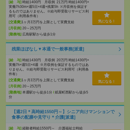
[給 与]
時給1400円 月収例 21万円 時給1400円×
実働7h30m×週5日×4週+残業5h ※月収例を保証す
るものではありません。※給与即受取りサービス利
用可（利用条件有）
気になる！
[交通費]
1ヶ月3万円を上限として実費支給
[月収例]
20～25万円
[勤務地]
広島駅駅から徒歩1分
残業ほぼなし▼本通で一般事務[派遣]
[給 与]
時給1430円 月収例 20万円 時給1430円×
実働7h×週5日×4週 ※月収例を保証するものではあ
りません。※給与即受取りサービス利用可（利用条
件有）
[交通費]
1ヶ月3万円を上限として実費支給
気になる！
[月収例]
20～25万円
[勤務地]
本通駅から徒歩1分
/
紙屋町西駅から徒歩5
分
【週2日＊高時給1550円～】シニア向けマンションで
食事の配膳や見守り＊介護[派遣]
[給 与]
経験者時給1550円～ 介護福祉士時給