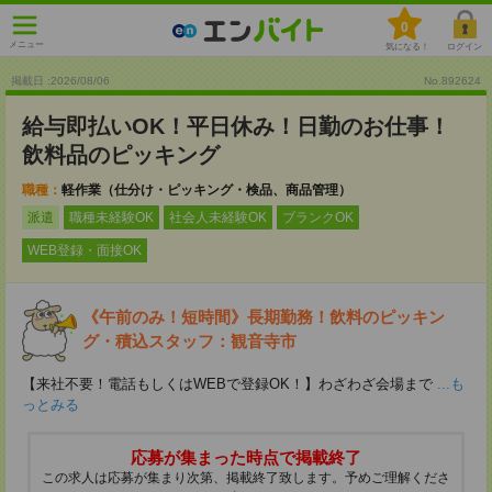
0
メニュー
気になる！
ログイン
掲載日 :2026
/
08
/
06
No.892624
給与即払いOK！平日休み！日勤のお仕事！
飲料品のピッキング
職種：
軽作業（仕分け・ピッキング・検品、商品管理）
派遣
職種未経験OK
社会人未経験OK
ブランクOK
WEB登録・面接OK
《午前のみ！短時間》長期勤務！飲料のピッキン
グ・積込スタッフ：観音寺市
【来社不要！電話もしくはWEBで登録OK！】わざわざ会場まで
...も
っとみる
応募が集まった時点で掲載終了
この求人は応募が集まり次第、掲載終了致します。予めご理解くださ