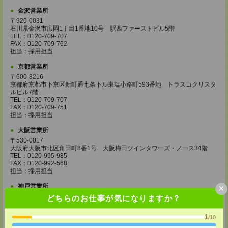
金沢営業所
〒920-0031
石川県金沢市広岡1丁目1番地10号 駅西ファーストビル5階
TEL：0120-709-707
FAX：0120-709-762
担当：採用担当
京都営業所
〒600-8216
京都府京都市下京区新町通七条下ル東塩小路町593番地 トラスコクリスタ
ルビル7階
TEL：0120-709-707
FAX：0120-709-751
担当：採用担当
大阪営業所
〒530-0017
大阪府大阪市北区角田町8番1号 大阪梅田ツインタワーズ・ノース34階
TEL：0120-995-985
FAX：0120-992-568
担当：採用担当
×
神戸営業所
〒650-0044
どちらのお仕事が気になりますか？
兵庫県神戸市中央区東川崎町1丁目3番3号 神戸ハーバーランドセンタービ
ル18階
1
/10
TEL：0120-995-984
FAX：0120-709-785