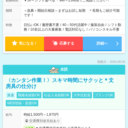
▼5h～シフト選べる ＊9時～21時間でご相談ください！
勤務時間
＜急募＞開始日相談～まずはお試し短期 ＊長期もご紹介可能
期間
です！
日払いOK
/
履歴書不要
/
40～50代活躍中
/
服装自由
/
シフト勤
特徴
務
/
10名以上の大量募集
/
電話対応なし
/
パソコンスキル不要
気になる！
応募する
詳細へ
掲載日：2026.08.05
未読
〈カンタン作業！〉スキマ時間にサクッと＊文
房具の仕分け
派遣
職種未経験OK
社会人未経験OK
大学生歓迎
ブランクOK
WEB登録・面接OK
時給1,500円～1,875円
給与
交通費別途支給あり