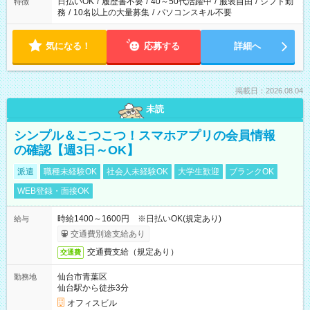
日払いOK
/
履歴書不要
/
40～50代活躍中
/
服装自由
/
シフト勤
特徴
務
/
10名以上の大量募集
/
パソコンスキル不要
気になる！
応募する
詳細へ
掲載日：2026.08.04
未読
シンプル＆こつこつ！スマホアプリの会員情報
の確認【週3日～OK】
派遣
職種未経験OK
社会人未経験OK
大学生歓迎
ブランクOK
WEB登録・面接OK
時給1400～1600円 ※日払いOK(規定あり)
給与
交通費別途支給あり
交通費支給（規定あり）
交通費
仙台市青葉区
勤務地
仙台駅から徒歩3分
オフィスビル