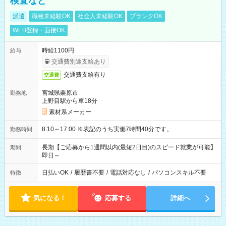
検査など
派遣
職種未経験OK
社会人未経験OK
ブランクOK
WEB登録・面接OK
時給1100円
給与
交通費別途支給あり
交通費支給有り
交通費
宮城県栗原市
勤務地
上野目駅から車18分
素材系メーカー
8:10～17:00 ※表記のうち実働7時間40分です。
勤務時間
長期【ご応募から1週間以内(最短2日目)のスピード就業が可能】
期間
即日～
日払いOK
/
履歴書不要
/
電話対応なし
/
パソコンスキル不要
特徴
気になる！
応募する
詳細へ