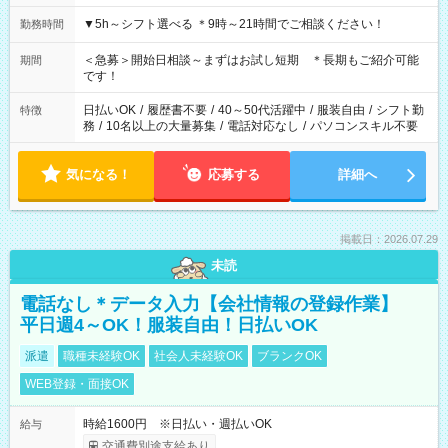
▼5h～シフト選べる ＊9時～21時間でご相談ください！
勤務時間
＜急募＞開始日相談～まずはお試し短期 ＊長期もご紹介可能
期間
です！
日払いOK
/
履歴書不要
/
40～50代活躍中
/
服装自由
/
シフト勤
特徴
務
/
10名以上の大量募集
/
電話対応なし
/
パソコンスキル不要
気になる！
応募する
詳細へ
掲載日：2026.07.29
未読
電話なし＊データ入力【会社情報の登録作業】
平日週4～OK！服装自由！日払いOK
派遣
職種未経験OK
社会人未経験OK
ブランクOK
WEB登録・面接OK
時給1600円 ※日払い・週払いOK
給与
交通費別途支給あり