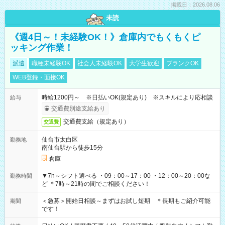
掲載日：2026.08.06
未読
《週4日～！未経験OK！》倉庫内でもくもくピ
ッキング作業！
派遣
職種未経験OK
社会人未経験OK
大学生歓迎
ブランクOK
WEB登録・面接OK
時給1200円～ ※日払いOK(規定あり) ※スキルにより応相談
給与
交通費別途支給あり
交通費支給（規定あり）
交通費
仙台市太白区
勤務地
南仙台駅から徒歩15分
倉庫
▼7h～シフト選べる ・09：00～17：00 ・12：00～20：00な
勤務時間
ど ＊7時～21時の間でご相談ください！
＜急募＞開始日相談～まずはお試し短期 ＊長期もご紹介可能
期間
です！