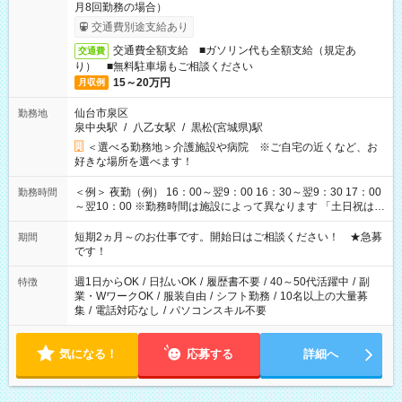
月8回勤務の場合）
交通費別途支給あり
交通費全額支給 ■ガソリン代も全額支給（規定あ
交通費
り） ■無料駐車場もご相談ください
15～20万円
月収例
仙台市泉区
勤務地
泉中央駅
/
八乙女駅
/
黒松(宮城県)駅
＜選べる勤務地＞介護施設や病院 ※ご自宅の近くなど、お
好きな場所を選べます！
＜例＞ 夜勤（例） 16：00～翌9：00 16：30～翌9：30 17：00
勤務時間
～翌10：00 ※勤務時間は施設によって異なります 「土日祝は休
みたい」 「しっかり稼ぎたい」 「もう少し遅い時間から始めた
い」など ご希望にあったお仕事をご案内いたします。 ※未経験
短期2ヵ月～のお仕事です。開始日はご相談ください！ ★急募
期間
の方の場合は1～2ヶ月間は日中での仕事を経験いただき、 お
です！
仕事に慣れてからの夜勤になります。 ★家庭の都合でお休みが
必要な場合も遠慮なくご相談ください。
週1日からOK
/
日払いOK
/
履歴書不要
/
40～50代活躍中
/
副
特徴
業・WワークOK
/
服装自由
/
シフト勤務
/
10名以上の大量募
集
/
電話対応なし
/
パソコンスキル不要
気になる！
応募する
詳細へ