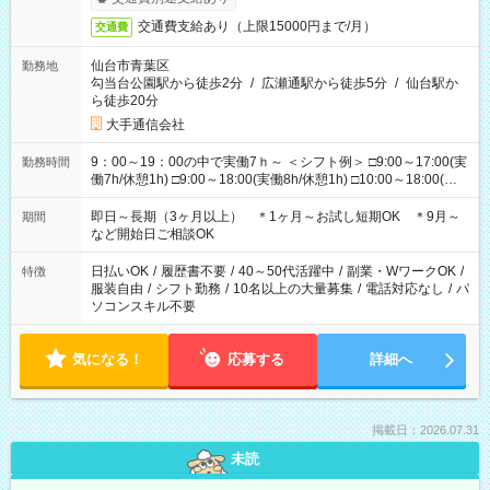
交通費支給あり（上限15000円まで/月）
交通費
仙台市青葉区
勤務地
勾当台公園駅から徒歩2分
/
広瀬通駅から徒歩5分
/
仙台駅か
ら徒歩20分
大手通信会社
9：00～19：00の中で実働7ｈ～ ＜シフト例＞ □9:00～17:00(実
勤務時間
働7h/休憩1h) □9:00～18:00(実働8h/休憩1h) □10:00～18:00(実
働7h/休憩1h) □10:00～19:00(実働8h/休憩1h) ＊時間固定ＯＫ
即日～長期（3ヶ月以上） ＊1ヶ月～お試し短期OK ＊9月～
期間
など開始日ご相談OK
日払いOK
/
履歴書不要
/
40～50代活躍中
/
副業・WワークOK
/
特徴
服装自由
/
シフト勤務
/
10名以上の大量募集
/
電話対応なし
/
パ
ソコンスキル不要
気になる！
応募する
詳細へ
掲載日：2026.07.31
未読