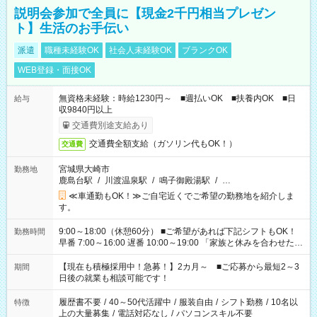
説明会参加で全員に【現金2千円相当プレゼン
ト】生活のお手伝い
派遣
職種未経験OK
社会人未経験OK
ブランクOK
WEB登録・面接OK
無資格未経験：時給1230円～ ■週払いOK ■扶養内OK ■日
給与
収9840円以上
交通費別途支給あり
交通費全額支給（ガソリン代もOK！）
交通費
宮城県大崎市
勤務地
鹿島台駅
/
川渡温泉駅
/
鳴子御殿湯駅
/
…
≪車通勤もOK！≫ご自宅近くでご希望の勤務地を紹介しま
す。
9:00～18:00（休憩60分） ■ご希望があれば下記シフトもOK！
勤務時間
早番 7:00～16:00 遅番 10:00～19:00 「家族と休みを合わせた
い」 「余裕を持って夕飯の準備がしたい」 「できれば残業はし
たくない」 など、ご希望を教えてくださいね。 ※Wワーク希望
【現在も積極採用中！急募！】2カ月～ ■ご応募から最短2～3
期間
の方へ 今ご覧のお仕事で希望する勤務時間と、もう1つのお仕事
日後の就業も相談可能です！
の勤務時間。 合計で週40時間を超える場合は応募できません。
履歴書不要
/
40～50代活躍中
/
服装自由
/
シフト勤務
/
10名以
特徴
上の大量募集
/
電話対応なし
/
パソコンスキル不要