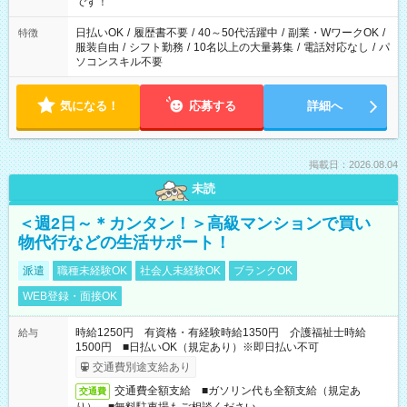
です！
日払いOK
/
履歴書不要
/
40～50代活躍中
/
副業・WワークOK
/
特徴
服装自由
/
シフト勤務
/
10名以上の大量募集
/
電話対応なし
/
パ
ソコンスキル不要
気になる！
応募する
詳細へ
掲載日：2026.08.04
未読
＜週2日～＊カンタン！＞高級マンションで買い
物代行などの生活サポート！
派遣
職種未経験OK
社会人未経験OK
ブランクOK
WEB登録・面接OK
時給1250円 有資格・有経験時給1350円 介護福祉士時給
給与
1500円 ■日払いOK（規定あり）※即日払い不可
交通費別途支給あり
交通費全額支給 ■ガソリン代も全額支給（規定あ
交通費