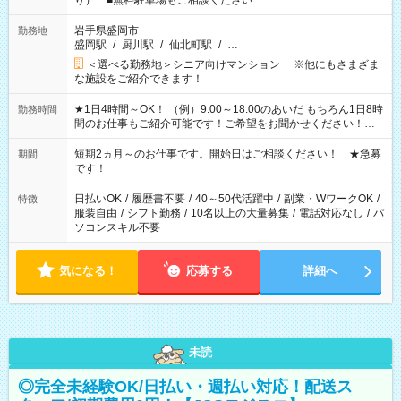
り） ■無料駐車場もご相談ください
岩手県盛岡市
勤務地
盛岡駅
/
厨川駅
/
仙北町駅
/
…
＜選べる勤務地＞シニア向けマンション ※他にもさまざま
な施設をご紹介できます！
★1日4時間～OK！ （例）9:00～18:00のあいだ もちろん1日8時
勤務時間
間のお仕事もご紹介可能です！ご希望をお聞かせください！★
家庭の都合でお休みが必要な場合も遠慮なくご相談ください。
※週最低15時間以上の勤務が必要です
短期2ヵ月～のお仕事です。開始日はご相談ください！ ★急募
期間
です！
日払いOK
/
履歴書不要
/
40～50代活躍中
/
副業・WワークOK
/
特徴
服装自由
/
シフト勤務
/
10名以上の大量募集
/
電話対応なし
/
パ
ソコンスキル不要
気になる！
応募する
詳細へ
未読
◎完全未経験OK/日払い・週払い対応！配送ス