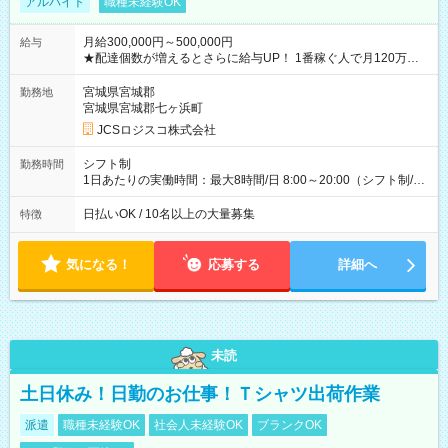
アルバイト
職種未経験OK
月給300,000円～500,000円
給与
★配達個数が増えるとさらに給与UP！ 1番稼ぐ人で月120万ほ
ど！ ・主要都市エリア 月収55万円／週5日稼働 月収65万~112
万円／週6日稼働 ・地方郊外エリア 月収40万円／週5日稼働 月
宮城県宮城郡
勤務地
収40万円~50万円／週6日稼働 ＜モデルイメージ＞ ■月収50万
宮城県宮城郡七ヶ浜町
円 (27歳男性/江東区在住)※元建築関係 1日150個配達×25日勤務
JCSロジスコ株式会社
(日休み) ■月収80万円(43歳男性/墨田区在住)※元営業 1日200個
配達×25日勤務(月休み) 【試用期間】試用期間なし
シフト制
勤務時間
1日あたりの実働時間：最大8時間/日 8:00～20:00（シフト制/実
働8時間） ※週5日勤務（場所次第では週4も有り） ※配達状況
によって時間外での勤務可能性有り ※案件により多少の前後あ
日払いOK / 10名以上の大量募集
特徴
り ※配達が完了次第、帰社OKです
気になる！
応募する
詳細へ
未読
土日休み！日勤のお仕事！Ｔシャツ出荷作業
派遣
職種未経験OK
社会人未経験OK
ブランクOK