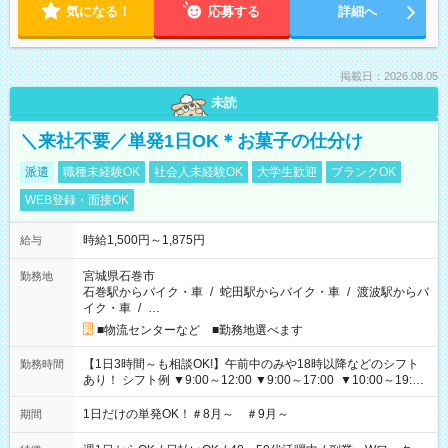
気になる！
応募する
詳細へ
掲載日：2026.08.05
未読
＼来社不要／単発1日OK＊お菓子の仕分け
派遣
職種未経験OK
社会人未経験OK
大学生歓迎
ブランクOK
WEB登録・面接OK
時給1,500円～1,875円
給与
宮城県石巻市
勤務地
石巻駅からバイク・車
/
蛇田駅からバイク・車
/
渡波駅からバ
イク・車
/
…
■物流センターなど ■勤務地選べます
【1日3時間～も相談OK!】午前中のみや18時以降などのシフト
勤務時間
あり！ シフト例 ▼9:00～12:00 ▼9:00～17:00 ▼10:00～19:00
▼18:00～21:00
1日だけの単発OK！＃8月～ ＃9月～
期間