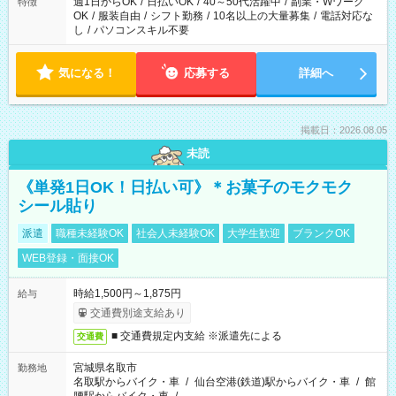
週1日からOK
/
日払いOK
/
40～50代活躍中
/
副業・Wワーク
特徴
OK
/
服装自由
/
シフト勤務
/
10名以上の大量募集
/
電話対応な
し
/
パソコンスキル不要
気になる！
応募する
詳細へ
掲載日：2026.08.05
未読
《単発1日OK！日払い可》＊お菓子のモクモク
シール貼り
派遣
職種未経験OK
社会人未経験OK
大学生歓迎
ブランクOK
WEB登録・面接OK
時給1,500円～1,875円
給与
交通費別途支給あり
■ 交通費規定内支給 ※派遣先による
交通費
宮城県名取市
勤務地
名取駅からバイク・車
/
仙台空港(鉄道)駅からバイク・車
/
館