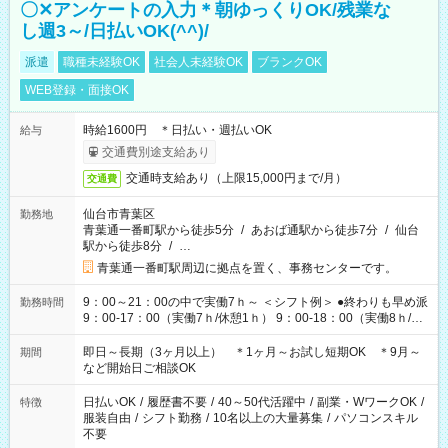
〇✕アンケートの入力＊朝ゆっくりOK/残業な
し週3～/日払いOK(^^)/
派遣
職種未経験OK
社会人未経験OK
ブランクOK
WEB登録・面接OK
時給1600円 ＊日払い・週払いOK
給与
交通費別途支給あり
交通時支給あり（上限15,000円まで/月）
交通費
仙台市青葉区
勤務地
青葉通一番町駅から徒歩5分
/
あおば通駅から徒歩7分
/
仙台
駅から徒歩8分
/
…
青葉通一番町駅周辺に拠点を置く、事務センターです。
9：00～21：00の中で実働7ｈ～ ＜シフト例＞ ●終わりも早め派
勤務時間
9：00-17：00（実働7ｈ/休憩1ｈ） 9：00-18：00（実働8ｈ/休
憩1ｈ） 10：00-19：00（実働8ｈ/休憩1ｈ） ●朝ゆっくり派
11：00-20：00（実働8ｈ/休憩1ｈ） 12：00-20：00（実働7ｈ/
即日～長期（3ヶ月以上） ＊1ヶ月～お試し短期OK ＊9月～
期間
休憩1ｈ） 12：00-21：00（実働8ｈ/休憩1ｈ） 13：00-22：
など開始日ご相談OK
00（実働8ｈ/休憩1ｈ） ＊時間帯固定OK
日払いOK
/
履歴書不要
/
40～50代活躍中
/
副業・WワークOK
/
特徴
服装自由
/
シフト勤務
/
10名以上の大量募集
/
パソコンスキル
不要