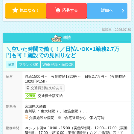
気になる！
応募する
詳細へ
掲載日：2026.07.30
未読
＼空いた時間で働く！／日払いOK×1勤務2.7万
円も可！施設での見回りなど
派遣
ブランクOK
WEB登録・面接OK
時給1500円～ 夜勤時給1820円～ 日収2.7万円～（夜勤時給
給与
1820円×15h）
交通費別途支給あり
交通費全額支給
交通費
宮城県大崎市
勤務地
古川駅
/
東大崎駅
/
川渡温泉駅
/
…
介護施設や病院 ※ご自宅近辺からご案内可能
≪シフト例≫ 10:00～15:00（実働5時間） 12:00～17:00（実働
勤務時間
5時間） 17:00～翌10:00（実働15時間）など ご希望に応じて、