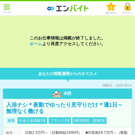
0
メニュー
気になる！
ログイン
このお仕事情報は掲載が終了しました。
ホーム
より再度アクセスしてください。
あなたの閲覧履歴からのオススメ
掲載日：2026.08.04
未読
入浴ナシ＊夜勤でゆったり見守りだけ＊週1日～
無理なく働ける
派遣
社会人未経験OK
ブランクOK
WEB登録・面接OK
日収2.3万円～（日勤時給1400円） ■月収例18.7万円～（夜勤
給与