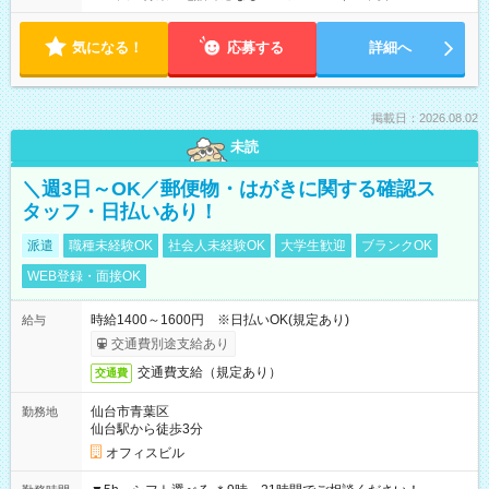
気になる！
応募する
詳細へ
掲載日：2026.08.02
未読
＼週3日～OK／郵便物・はがきに関する確認ス
タッフ・日払いあり！
派遣
職種未経験OK
社会人未経験OK
大学生歓迎
ブランクOK
WEB登録・面接OK
時給1400～1600円 ※日払いOK(規定あり)
給与
交通費別途支給あり
交通費支給（規定あり）
交通費
仙台市青葉区
勤務地
仙台駅から徒歩3分
オフィスビル