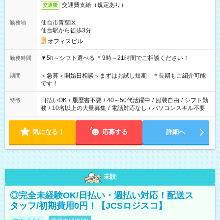
交通費支給（規定あり）
交通費
仙台市青葉区
勤務地
仙台駅から徒歩3分
オフィスビル
▼5h～シフト選べる ＊9時～21時間でご相談ください！
勤務時間
＜急募＞開始日相談～まずはお試し短期 ＊長期もご紹介可能
期間
です！
日払いOK
/
履歴書不要
/
40～50代活躍中
/
服装自由
/
シフト勤
特徴
務
/
10名以上の大量募集
/
電話対応なし
/
パソコンスキル不要
気になる！
応募する
詳細へ
未読
◎完全未経験OK/日払い・週払い対応！配送ス
タッフ/初期費用0円！【JCSロジスコ】