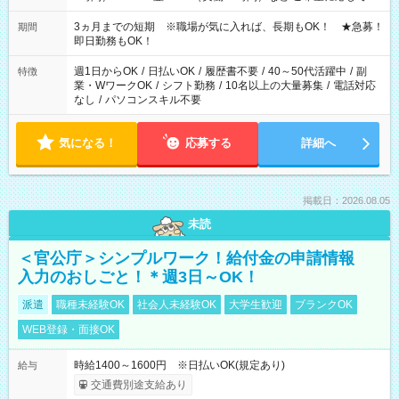
働く時間は調整できます！ お気軽に担当へ相談ください！
3ヵ月までの短期 ※職場が気に入れば、長期もOK！ ★急募！
期間
即日勤務もOK！
週1日からOK
/
日払いOK
/
履歴書不要
/
40～50代活躍中
/
副
特徴
業・WワークOK
/
シフト勤務
/
10名以上の大量募集
/
電話対応
なし
/
パソコンスキル不要
気になる！
応募する
詳細へ
掲載日：2026.08.05
未読
＜官公庁＞シンプルワーク！給付金の申請情報
入力のおしごと！＊週3日～OK！
派遣
職種未経験OK
社会人未経験OK
大学生歓迎
ブランクOK
WEB登録・面接OK
時給1400～1600円 ※日払いOK(規定あり)
給与
交通費別途支給あり