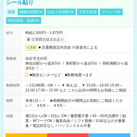
シール貼り
派遣
職種未経験OK
社会人未経験OK
大学生歓迎
ブランクOK
WEB登録・面接OK
時給1,500円～1,875円
給与
交通費別途支給あり
■ 交通費規定内支給 ※派遣先による
交通費
仙台市太白区
勤務地
南仙台駅から徒歩5分
/
長町駅から徒歩5分
/
長町南駅から徒
歩5分
/
…
■物流センターなど ■勤務地選べます
＜1日3時間～OK！＞ ▼ 例えば… ▼ 15:00～18:00 15:00～
勤務時間
22:00 17:00～22:00 など こちら以外の時間もお気軽にご相談く
ださい！
単発1日～！ ★勤務開始日や期間はお気軽にご相談くださ
期間
い！ ＃8月～ ＃9月～
週1日からOK
/
日払いOK
/
履歴書不要
/
40～50代活躍中
/
副
特徴
業・WワークOK
/
服装自由
/
シフト勤務
/
10名以上の大量募
集
/
電話対応なし
/
パソコンスキル不要