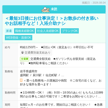
掲載日：2026.08.04
未読
＜最短3日後にお仕事決定！＞お散歩の付き添い
やお話相手など！入浴介助ナシ
派遣
職種未経験OK
社会人未経験OK
ブランクOK
WEB登録・面接OK
時給1250円～ ■日払いOK（規定あり）※即日払い不可
給与
交通費別途支給あり
交通費全額支給 ■ガソリン代も全額支給（規定あ
交通費
り） ■無料駐車場もご相談ください
岩手県盛岡市
勤務地
盛岡駅
/
厨川駅
/
仙北町駅
/
…
＜選べる勤務地＞介護施設や病院 ※ご自宅の近くなど、お
好きな場所を選べます！
★1日4時間～OK！ （例）9:00～18:00のあいだ もちろん1日8時
勤務時間
間のお仕事もご紹介可能です！ご希望をお聞かせください！★
家庭の都合でお休みが必要な場合も遠慮なくご相談ください。
※週最低15時間以上の勤務が必要です
短期2ヵ月～のお仕事です。開始日はご相談ください！ ★急募
期間