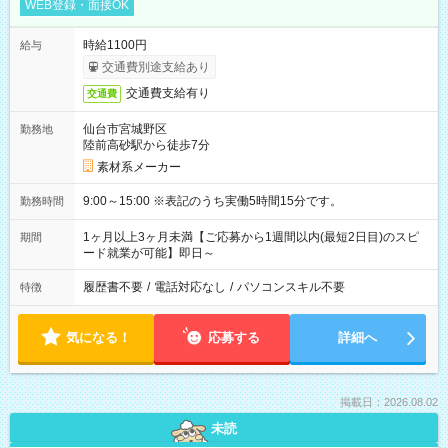
WEB登録・面接OK
時給1100円
給与
交通費別途支給あり
交通費支給有り
交通費
仙台市宮城野区
勤務地
陸前高砂駅から徒歩7分
素材系メーカー
9:00～15:00 ※表記のうち実働5時間15分です。
勤務時間
1ヶ月以上3ヶ月未満【ご応募から1週間以内(最短2日目)のスピ
期間
ード就業が可能】即日～
履歴書不要
/
電話対応なし
/
パソコンスキル不要
特徴
気になる！
応募する
詳細へ
掲載日：2026.08.02
未読