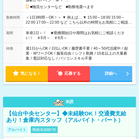
腰駅からバイク・車
/
…
■物流センターなど ■勤務地選べます
＜1日3時間～OK！＞ ▼ 例えば… ▼ 15:00～18:00 15:00～
勤務時間
22:00 17:00～22:00 など こちら以外の時間もお気軽にご相談く
ださい！
単発1日～！ ★勤務開始日や期間はお気軽にご相談くださ
期間
い！ ＃8月～ ＃9月～
週1日からOK
/
日払いOK
/
履歴書不要
/
40～50代活躍中
/
副
特徴
業・WワークOK
/
服装自由
/
シフト勤務
/
10名以上の大量募
集
/
電話対応なし
/
パソコンスキル不要
気になる！
応募する
詳細へ
未読
【仙台中央センター】◆未経験OK！交通費支給
あり！倉庫内スタッフ（アルバイト・パート）
アルバイト
職種未経験OK