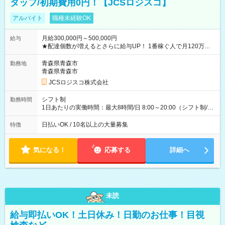
タッフ/初期費用0円！【JCSロジスコ】
アルバイト
職種未経験OK
月給300,000円～500,000円
給与
★配達個数が増えるとさらに給与UP！ 1番稼ぐ人で月120万ほ
ど！ ・主要都市エリア 月収55万円／週5日稼働 月収65万~112
万円／週6日稼働 ・地方郊外エリア 月収40万円／週5日稼働 月
青森県青森市
勤務地
収40万円~50万円／週6日稼働 ＜モデルイメージ＞ ■月収50万
青森県青森市
円 (27歳男性/江東区在住)※元建築関係 1日150個配達×25日勤務
JCSロジスコ株式会社
(日休み) ■月収80万円(43歳男性/墨田区在住)※元営業 1日200個
配達×25日勤務(月休み) 【試用期間】試用期間なし
シフト制
勤務時間
1日あたりの実働時間：最大8時間/日 8:00～20:00（シフト制/実
働8時間） ※週5日勤務（場所次第では週4も有り） ※配達状況
によって時間外での勤務可能性有り ※案件により多少の前後あ
日払いOK / 10名以上の大量募集
特徴
り ※配達が完了次第、帰社OKです
気になる！
応募する
詳細へ
未読
給与即払いOK！土日休み！日勤のお仕事！目視