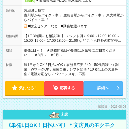
■ 交通費規定内支給 ※派遣先による
交通費
宮城県大崎市
勤務地
古川駅からバイク・車
/
鹿島台駅からバイク・車
/
東大崎駅か
らバイク・車
/
…
■物流センターなど ■勤務地選べます
【1日3時間～も相談OK!】 ＜シフト例＞ 9:00～12:00 10:00～
勤務時間
15:00 12:00～17:00 18:00～21:00 など こちら以外の時間帯も
お気軽にご相談ください！
単発1日～！ ★勤務開始日や期間はお気軽にご相談くださ
期間
い！ ＃8月～ ＃9月～
週1日からOK
/
日払いOK
/
履歴書不要
/
40～50代活躍中
/
副
特徴
業・WワークOK
/
服装自由
/
シフト勤務
/
10名以上の大量募
集
/
電話対応なし
/
パソコンスキル不要
気になる！
応募する
詳細へ
掲載日：2026.08.06
未読
《単発1日OK！日払い可》＊文房具のモクモク