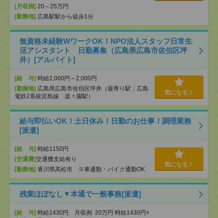
[月収例]
20～25万円
[勤務地]
広島駅駅から徒歩1分
無資格未経験WワークOK！NPO法人スタッフ日常生
活アシスタント 日勤募集（広島県広島市佐伯区坪
井）[アルバイト]
[給 与]
時給2,000円～2,000円
[勤務地]
広島県広島市佐伯区坪井（最寄り駅：広島
気になる！
電鉄2系統宮島線 楽々園駅）
給与即払いOK！土日休み！日勤のお仕事！調理業務
[派遣]
[給 与]
時給1150円
[交通費]
交通費支給有り
気になる！
[勤務地]
香川県高松市 ※車通勤・バイク通勤OK
残業ほぼなし▼本通で一般事務[派遣]
[給 与]
時給1430円 月収例 20万円 時給1430円×