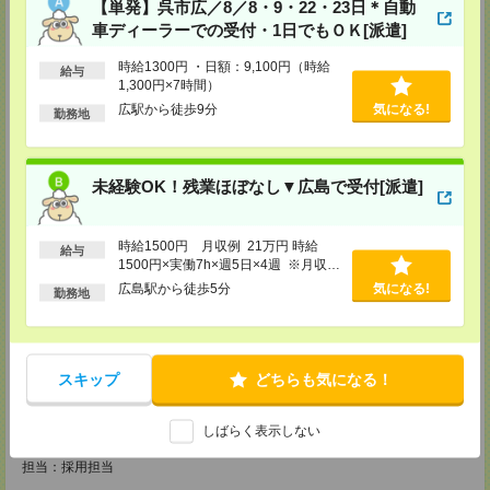
【単発】呉市広／8／8・9・22・23日＊自動
広島営業所
車ディーラーでの受付・1日でもＯＫ[派遣]
〒730-0031
広島県広島市中区紙屋町2丁目1番地22号 広島興銀ビル11階
時給1300円 ・日額：9,100円（時給
給与
TEL：0120-709-707
1,300円×7時間）
FAX：0120-934-504
担当：採用担当
広駅から徒歩9分
気になる!
勤務地
松山営業所
〒790-0003
愛媛県松山市三番町7丁目1番地21号 ジブラルタ生命松山ビル8階
未経験OK！残業ほぼなし▼広島で受付[派遣]
TEL：0120-709-707
FAX：0120-709-890
担当：採用担当
時給1500円 月収例 21万円 時給
給与
福岡営業所
1500円×実働7h×週5日×4週 ※月収例
〒810-0801
を保証するものではありません。※給
広島駅から徒歩5分
気になる!
勤務地
福岡県福岡市博多区中洲5丁目6番24号 第6ガーデンビル2階
与即受取りサービス利用可（利用条件
TEL：0120-709-707
有）
FAX：0120-709-927
担当：採用担当
スキップ
どちらも気になる！
熊本営業所
〒860-0806
熊本県熊本市中央区花畑町4番1号 太陽生命熊本第2ビル9階
しばらく表示しない
TEL：0120-709-707
FAX：0120-934-611
担当：採用担当