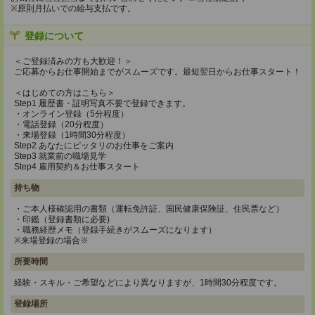
※原則月払いでの給与支払です。
登録について
＜ご登録済みの方も大歓迎！＞
ご応募からお仕事開始までがスムーズです。最短翌日からお仕事スタート！
＜はじめての方はこちら＞
Step1 履歴書・証明写真不要で登録できます。
・オンライン登録（5分程度）
・電話登録（20分程度）
・来場登録（1時間30分程度）
Step2 あなたにピッタリのお仕事をご案内
Step3 就業前の職場見学
Step4 雇用契約＆お仕事スタート
持ち物
・ご本人様確認用の書類（運転免許証、国民健康保険証、住民票など）
・印鑑（登録書類に必要)
・職務経歴メモ（登録手続きがスムーズになります）
※来場登録の場合※
所要時間
経験・スキル・ご希望などにより異なりますが、1時間30分程度です。
登録場所