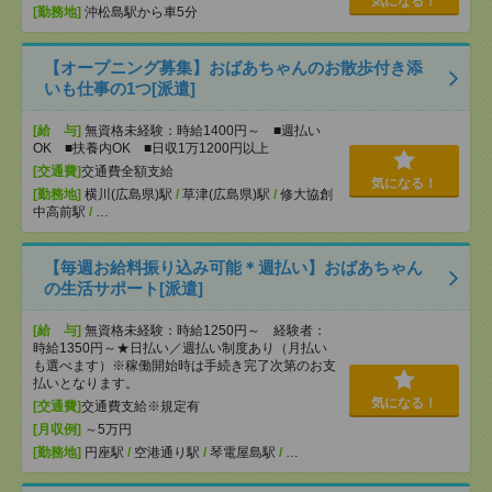
気になる！
[勤務地]
沖松島駅から車5分
【オープニング募集】おばあちゃんのお散歩付き添
いも仕事の1つ[派遣]
[給 与]
無資格未経験：時給1400円～ ■週払い
OK ■扶養内OK ■日収1万1200円以上
[交通費]
交通費全額支給
気になる！
[勤務地]
横川(広島県)駅
/
草津(広島県)駅
/
修大協創
中高前駅
/
…
【毎週お給料振り込み可能＊週払い】おばあちゃん
の生活サポート[派遣]
[給 与]
無資格未経験：時給1250円～ 経験者：
時給1350円～★日払い／週払い制度あり（月払い
も選べます）※稼働開始時は手続き完了次第のお支
払いとなります。
気になる！
[交通費]
交通費支給※規定有
[月収例]
～5万円
[勤務地]
円座駅
/
空港通り駅
/
琴電屋島駅
/
…