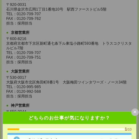
〒920-0031
石川県金沢市広岡1丁目1番地10号 駅西ファーストビル5階
TEL：0120-709-707
FAX：0120-709-762
担当：採用担当
京都営業所
〒600-8216
京都府京都市下京区新町通七条下ル東塩小路町593番地 トラスコクリスタ
ルビル7階
TEL：0120-709-707
FAX：0120-709-751
担当：採用担当
大阪営業所
〒530-0017
大阪府大阪市北区角田町8番1号 大阪梅田ツインタワーズ・ノース34階
TEL：0120-995-985
FAX：0120-992-568
担当：採用担当
神戸営業所
×
〒650-0044
兵庫県神戸市中央区東川崎町1丁目3番3号 神戸ハーバーランドセンタービ
どちらのお仕事が気になりますか？
ル18階
TEL：0120-995-984
1
/10
FAX：0120-709-785
担当：採用担当