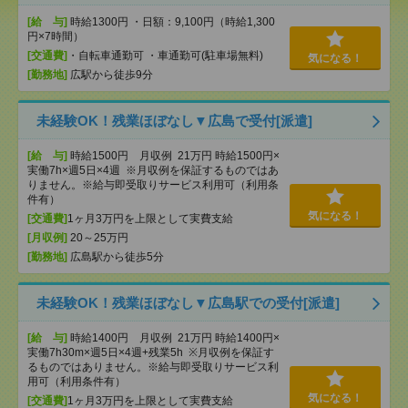
[給 与]
時給1300円 ・日額：9,100円（時給1,300
円×7時間）
[交通費]
・自転車通勤可 ・車通勤可(駐車場無料)
気になる！
[勤務地]
広駅から徒歩9分
未経験OK！残業ほぼなし▼広島で受付[派遣]
[給 与]
時給1500円 月収例 21万円 時給1500円×
実働7h×週5日×4週 ※月収例を保証するものではあ
りません。※給与即受取りサービス利用可（利用条
件有）
気になる！
[交通費]
1ヶ月3万円を上限として実費支給
[月収例]
20～25万円
[勤務地]
広島駅から徒歩5分
未経験OK！残業ほぼなし▼広島駅での受付[派遣]
[給 与]
時給1400円 月収例 21万円 時給1400円×
実働7h30m×週5日×4週+残業5h ※月収例を保証す
るものではありません。※給与即受取りサービス利
用可（利用条件有）
気になる！
[交通費]
1ヶ月3万円を上限として実費支給