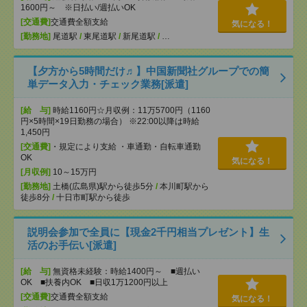
1600円～ ※日払い/週払いOK
[交通費]
交通費全額支給
気になる！
[勤務地]
尾道駅
/
東尾道駅
/
新尾道駅
/
…
【夕方から5時間だけ♬】中国新聞社グループでの簡
単データ入力・チェック業務[派遣]
[給 与]
時給1160円☆月収例：11万5700円（1160
円×5時間×19日勤務の場合） ※22:00以降は時給
1,450円
[交通費]
・規定により支給 ・車通勤・自転車通勤
OK
気になる！
[月収例]
10～15万円
[勤務地]
土橋(広島県)駅から徒歩5分
/
本川町駅から
徒歩8分
/
十日市町駅から徒歩
説明会参加で全員に【現金2千円相当プレゼント】生
活のお手伝い[派遣]
[給 与]
無資格未経験：時給1400円～ ■週払い
OK ■扶養内OK ■日収1万1200円以上
[交通費]
交通費全額支給
気になる！