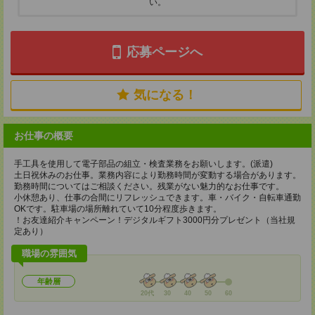
い。
応募ページへ
気になる！
お仕事の概要
手工具を使用して電子部品の組立・検査業務をお願いします。(派遣)
土日祝休みのお仕事。業務内容により勤務時間が変動する場合があります。
勤務時間についてはご相談ください。残業がない魅力的なお仕事です。
小休憩あり、仕事の合間にリフレッシュできます。車・バイク・自転車通勤
OKです。駐車場の場所離れていて10分程度歩きます。
！お友達紹介キャンペーン！デジタルギフト3000円分プレゼント（当社規
定あり）
職場の雰囲気
年齢層
20代
30
40
50
60