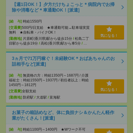
【週1日OK！】夕方だけちょこっと＊病院内でお掃
除や消毒など＊車通勤OK！[派遣]
[給 与]
時給1550円
[交通費]
500円/日支給 ★車通勤可能→駐車場実質
無料 ★自転車・バイクOK！
気になる！
[勤務地]
片原町(香川県)駅から徒歩15分
/
松島二丁
目駅から徒歩19分
/
高松(香川県)駅から車5分
/
…
3ヵ月で71万円稼ぐ！未経験OK＊おばあちゃんのお
話相手など[派遣]
[給 与]
無資格の方：時給1350円～1687円 / 介護
福祉士：時給1550円～1937円 / 初任者以上：時給
1450円～1812円
気になる！
[交通費]
全額支給
[勤務地]
防府駅
/
大道駅
/
富海駅
お菓子の箱詰めなど、体に負担ナシ＆かんたん軽作
業がたくさん！[派遣]
[給 与]
時給1100円～1400円 ★Wワーク不可