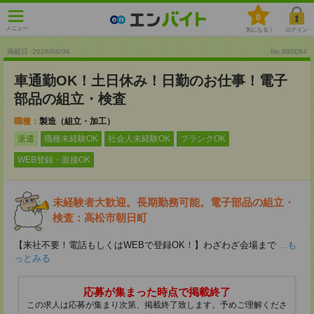
0
メニュー
気になる！
ログイン
掲載日 :2026
/
08
/
06
No.890084
車通勤OK！土日休み！日勤のお仕事！電子
部品の組立・検査
職種：
製造（組立・加工）
派遣
職種未経験OK
社会人未経験OK
ブランクOK
WEB登録・面接OK
未経験者大歓迎。長期勤務可能。電子部品の組立・
検査：高松市朝日町
【来社不要！電話もしくはWEBで登録OK！】わざわざ会場まで
...も
っとみる
応募が集まった時点で掲載終了
この求人は応募が集まり次第、掲載終了致します。予めご理解くださ