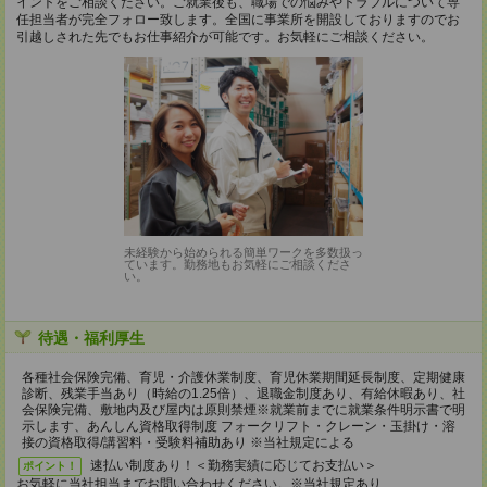
イントをご相談ください。ご就業後も、職場での悩みやトラブルについて専
任担当者が完全フォロー致します。全国に事業所を開設しておりますのでお
引越しされた先でもお仕事紹介が可能です。お気軽にご相談ください。
未経験から始められる簡単ワークを多数扱っ
ています。勤務地もお気軽にご相談くださ
い。
待遇・福利厚生
各種社会保険完備、育児・介護休業制度、育児休業期間延長制度、定期健康
診断、残業手当あり（時給の1.25倍）、退職金制度あり、有給休暇あり、社
会保険完備、敷地内及び屋内は原則禁煙※就業前までに就業条件明示書で明
示します、あんしん資格取得制度 フォークリフト・クレーン・玉掛け・溶
接の資格取得/講習料・受験料補助あり ※当社規定による
速払い制度あり！＜勤務実績に応じてお支払い＞
ポイント！
お気軽に当社担当までお問い合わせください。※当社規定あり