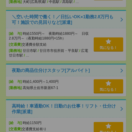
[勤務地]
大町(広島県)駅
/
中筋駅
/
高取駅
/
…
＼空いた時間で働く！／日払いOK×1勤務2.8万円も
可！施設での見回りなど[派遣]
[給 与]
時給1550円～ 夜勤時給1880円～ 日収
2.8万円～（夜勤時給1880円×15h）
[交通費]
交通費全額支給
気になる！
[勤務地]
廿日市駅
/
廿日市市役所前・平良駅
/
広電
廿日市駅
/
…
夜勤の商品仕分けスタッフ[アルバイト]
[給 与]
時給1,400円～1,400円
[勤務地]
高知県土佐市新居67-1
気になる！
高時給！車通勤OK！日勤のお仕事！リフト・仕分け
作業[派遣]
[給 与]
時給1150円
[交通費]
交通費支給有り