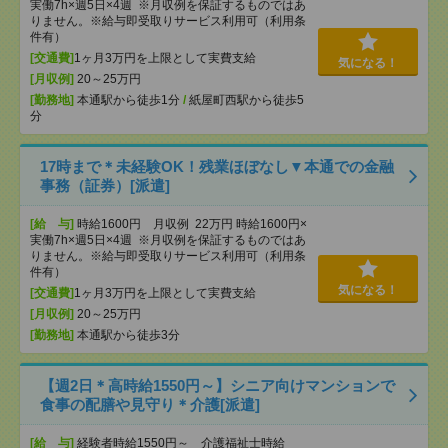
実働7h×週5日×4週 ※月収例を保証するものではあ
りません。※給与即受取りサービス利用可（利用条
件有）
[交通費]
1ヶ月3万円を上限として実費支給
気になる！
[月収例]
20～25万円
[勤務地]
本通駅から徒歩1分
/
紙屋町西駅から徒歩5
分
17時まで＊未経験OK！残業ほぼなし▼本通での金融
事務（証券）[派遣]
[給 与]
時給1600円 月収例 22万円 時給1600円×
実働7h×週5日×4週 ※月収例を保証するものではあ
りません。※給与即受取りサービス利用可（利用条
件有）
気になる！
[交通費]
1ヶ月3万円を上限として実費支給
[月収例]
20～25万円
[勤務地]
本通駅から徒歩3分
【週2日＊高時給1550円～】シニア向けマンションで
食事の配膳や見守り＊介護[派遣]
[給 与]
経験者時給1550円～ 介護福祉士時給