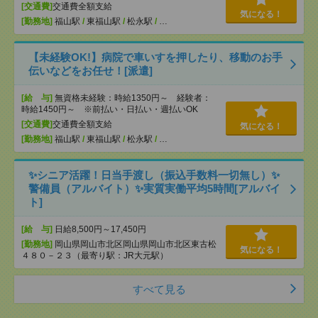
[交通費]
交通費全額支給
気になる！
[勤務地]
福山駅
/
東福山駅
/
松永駅
/
…
【未経験OK!】病院で車いすを押したり、移動のお手
伝いなどをお任せ！[派遣]
[給 与]
無資格未経験：時給1350円～ 経験者：
時給1450円～ ※前払い・日払い・週払いOK
[交通費]
交通費全額支給
気になる！
[勤務地]
福山駅
/
東福山駅
/
松永駅
/
…
✨シニア活躍！日当手渡し（振込手数料一切無し）✨
警備員（アルバイト）✨実質実働平均5時間[アルバイ
ト]
[給 与]
日給8,500円～17,450円
[勤務地]
岡山県岡山市北区岡山県岡山市北区東古松
気になる！
４８０－２３（最寄り駅：JR大元駅）
すべて見る