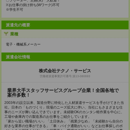
〇フリーター、主婦(夫) 大歓迎！
※お仕事の掛け持ち(Wワーク)不可
※学生不可
派遣先の概要
業種
電子・機械系メーカー
派遣会社情報
株式会社テクノ・サービス
労働者派遣事業許可番号:派13-080693
業界大手スタッフサービスグループ企業！全国各地で
案件多数！
2003年の設立以来、製造分野に特化した人材派遣サービスを手がけてきた当
社。日本の「ものづくり」現場のニーズ拡大に伴い、当社にもさまざまな仕
事のニーズが舞い込んできています。未経験OKのカンタン軽作業を中心に、
工場や倉庫内での製造系のお仕事をご紹介しています。
「家から近い職場がいい」「土日休み」「残業少なめ」「未経験から自分の
好きな業界の仕事ができる」「車・バイク通勤がいい」などお仕事探しのポ