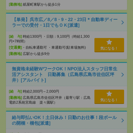
[勤務地]
紙屋町東駅から徒歩1分
【単発】呉市広／8／8・9・22・23日＊自動車ディー
ラーでの受付・1日でもＯＫ[派遣]
[給 与]
時給1300円 ・日額：9,100円（時給1,300
円×7時間）
[交通費]
・自転車通勤可 ・車通勤可(駐車場無料)
気になる！
[勤務地]
広駅から徒歩9分
無資格未経験WワークOK！NPO法人スタッフ日常生
活アシスタント 日勤募集（広島県広島市佐伯区坪
井）[アルバイト]
[給 与]
時給2,000円～2,000円
[勤務地]
広島県広島市佐伯区坪井（最寄り駅：広島
気になる！
電鉄2系統宮島線 楽々園駅）
給与即払いOK！土日休み！日勤のお仕事！段ボール
の開梱・梱包[派遣]