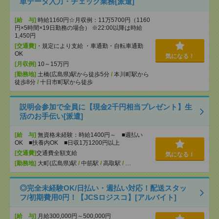
単データ入力・チェック業務[派遣]
[給 与]
時給1160円☆月収例：11万5700円（1160
円×5時間×19日勤務の場合） ※22:00以降は時給
1,450円
[交通費]
・規定により支給 ・車通勤・自転車通勤
OK
気になる！
[月収例]
10～15万円
[勤務地]
土橋(広島県)駅から徒歩5分
/
本川町駅から
徒歩8分
/
十日市町駅から徒歩
説明会参加で全員に【現金2千円相当プレゼント】生
活のお手伝い[派遣]
[給 与]
無資格未経験：時給1400円～ ■週払い
OK ■扶養内OK ■日収1万1200円以上
[交通費]
交通費全額支給
気になる！
[勤務地]
大町(広島県)駅
/
中筋駅
/
高取駅
/
…
◎完全未経験OK/日払い・週払い対応！配送スタッ
フ/初期費用0円！【JCSロジスコ】[アルバイト]
[給 与]
月給300,000円～500,000円