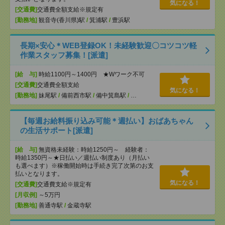
気になる！
[交通費]
交通費全額支給※規定有
[勤務地]
観音寺(香川県)駅
/
箕浦駅
/
豊浜駅
長期×安心＊WEB登録OK！未経験歓迎〇コツコツ軽
作業スタッフ募集！[派遣]
[給 与]
時給1100円～1400円 ★Wワーク不可
[交通費]
交通費全額支給
気になる！
[勤務地]
妹尾駅
/
備前西市駅
/
備中箕島駅
/
…
【毎週お給料振り込み可能＊週払い】おばあちゃん
の生活サポート[派遣]
[給 与]
無資格未経験：時給1250円～ 経験者：
時給1350円～★日払い／週払い制度あり（月払い
も選べます）※稼働開始時は手続き完了次第のお支
払いとなります。
気になる！
[交通費]
交通費支給※規定有
[月収例]
～5万円
[勤務地]
善通寺駅
/
金蔵寺駅