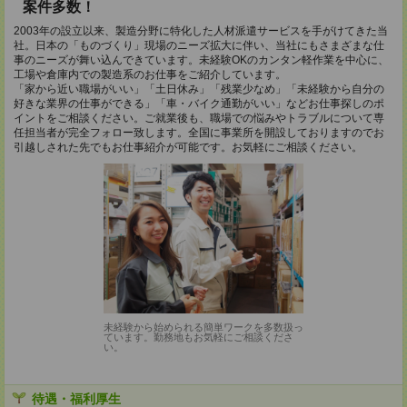
案件多数！
2003年の設立以来、製造分野に特化した人材派遣サービスを手がけてきた当
社。日本の「ものづくり」現場のニーズ拡大に伴い、当社にもさまざまな仕
事のニーズが舞い込んできています。未経験OKのカンタン軽作業を中心に、
工場や倉庫内での製造系のお仕事をご紹介しています。
「家から近い職場がいい」「土日休み」「残業少なめ」「未経験から自分の
好きな業界の仕事ができる」「車・バイク通勤がいい」などお仕事探しのポ
イントをご相談ください。ご就業後も、職場での悩みやトラブルについて専
任担当者が完全フォロー致します。全国に事業所を開設しておりますのでお
引越しされた先でもお仕事紹介が可能です。お気軽にご相談ください。
未経験から始められる簡単ワークを多数扱っ
ています。勤務地もお気軽にご相談くださ
い。
待遇・福利厚生