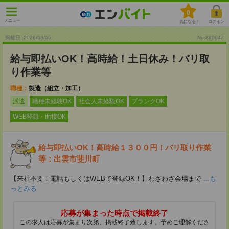
0
メニュー
気になる！
ログイン
掲載日 :2026
/
08
/
06
No.890047
給与即払いOK！高時給！土日休み！バリ取
り作業等
職種：
製造（組立・加工）
派遣
職種未経験OK
社会人未経験OK
ブランクOK
WEB登録・面接OK
給与即払いOK！高時給１３００円！バリ取り作業
等：出雲市斐川町
【来社不要！電話もしくはWEBで登録OK！】わざわざ会場まで
...も
っとみる
応募が集まった時点で掲載終了
この求人は応募が集まり次第、掲載終了致します。予めご理解くださ