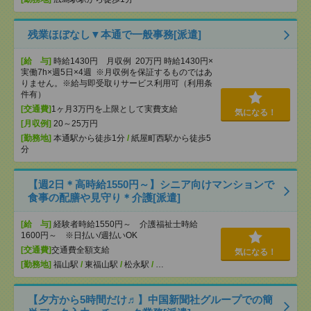
残業ほぼなし▼本通で一般事務[派遣]
[給 与]
時給1430円 月収例 20万円 時給1430円×
実働7h×週5日×4週 ※月収例を保証するものではあ
りません。※給与即受取りサービス利用可（利用条
件有）
[交通費]
1ヶ月3万円を上限として実費支給
気になる！
[月収例]
20～25万円
[勤務地]
本通駅から徒歩1分
/
紙屋町西駅から徒歩5
分
【週2日＊高時給1550円～】シニア向けマンションで
食事の配膳や見守り＊介護[派遣]
[給 与]
経験者時給1550円～ 介護福祉士時給
1600円～ ※日払い/週払いOK
[交通費]
交通費全額支給
気になる！
[勤務地]
福山駅
/
東福山駅
/
松永駅
/
…
【夕方から5時間だけ♬】中国新聞社グループでの簡