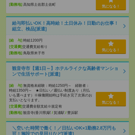
[勤務地]
高知県土佐郡土佐町
気になる！
給与即払いOK！高時給！土日休み！日勤のお仕事！
組立、検品[派遣]
[給 与]
時給1200円
[交通費]
交通費支給有り
気になる！
[勤務地]
鳥取県米子市
観音寺市【週1日～】ホテルライクな高齢者マンショ
ンで生活サポート[派遣]
[給 与]
無資格未経験：時給1250円～ 経験者：
時給1350円～ ★日払い／週払い制度あり（月払
いも選べます）※稼働開始時は手続き完了次第のお
支払いとなります。
気になる！
[交通費]
交通費全額支給※規定有
[勤務地]
観音寺(香川県)駅
/
箕浦駅
/
豊浜駅
＼空いた時間で働く！／日払いOK×1勤務2.8万円も
可！施設での見回りなど[派遣]