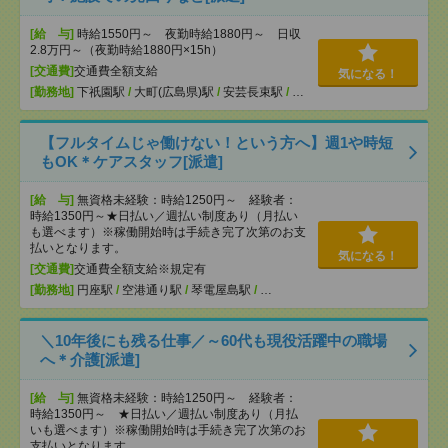
[給 与]
時給1550円～ 夜勤時給1880円～ 日収
2.8万円～（夜勤時給1880円×15h）
[交通費]
交通費全額支給
気になる！
[勤務地]
下祇園駅
/
大町(広島県)駅
/
安芸長束駅
/
…
【フルタイムじゃ働けない！という方へ】週1や時短
もOK＊ケアスタッフ[派遣]
[給 与]
無資格未経験：時給1250円～ 経験者：
時給1350円～★日払い／週払い制度あり（月払い
も選べます）※稼働開始時は手続き完了次第のお支
払いとなります。
気になる！
[交通費]
交通費全額支給※規定有
[勤務地]
円座駅
/
空港通り駅
/
琴電屋島駅
/
…
＼10年後にも残る仕事／～60代も現役活躍中の職場
へ＊介護[派遣]
[給 与]
無資格未経験：時給1250円～ 経験者：
時給1350円～ ★日払い／週払い制度あり（月払
いも選べます）※稼働開始時は手続き完了次第のお
支払いとなります。