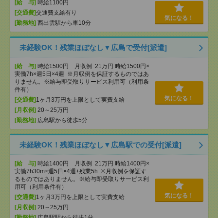
[給 与]
時給1100円
[交通費]
交通費支給有り
気になる！
[勤務地]
西出雲駅から車10分
未経験OK！残業ほぼなし▼広島で受付[派遣]
[給 与]
時給1500円 月収例 21万円 時給1500円×
実働7h×週5日×4週 ※月収例を保証するものではあ
りません。※給与即受取りサービス利用可（利用条
件有）
気になる！
[交通費]
1ヶ月3万円を上限として実費支給
[月収例]
20～25万円
[勤務地]
広島駅から徒歩5分
未経験OK！残業ほぼなし▼広島駅での受付[派遣]
[給 与]
時給1400円 月収例 21万円 時給1400円×
実働7h30m×週5日×4週+残業5h ※月収例を保証す
るものではありません。※給与即受取りサービス利
用可（利用条件有）
気になる！
[交通費]
1ヶ月3万円を上限として実費支給
[月収例]
20～25万円
[勤務地]
広島駅駅から徒歩1分