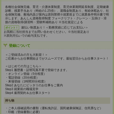
各種社会保険完備、育児・介護休業制度、育児休業期間延長制度、定期健康
診断、残業手当あり（時給の1.25倍）、退職金制度あり、有給休暇あり、社
会保険完備、敷地内及び屋内は原則禁煙※就業前までに就業条件明示書で明
示します、あんしん資格取得制度 フォークリフト・クレーン・玉掛け・溶
接の資格取得/講習料・受験料補助あり ※当社規定による
速払い制度あり！＜勤務実績に応じてお支払い＞
ポイント！
お気軽に当社担当までお問い合わせください。※当社規定あり
※原則月払いでの給与支払です。
登録について
＜ご登録済みの方も大歓迎！＞
ご応募からお仕事開始までがスムーズです。最短翌日からお仕事スタート！
＜はじめての方はこちら＞
Step1 履歴書・証明写真不要で登録できます。
・オンライン登録（5分程度）
・電話登録（20分程度）
・来場登録（1時間30分程度）
Step2 あなたにピッタリのお仕事をご案内
Step3 就業前の職場見学
Step4 雇用契約＆お仕事スタート
持ち物
・ご本人様確認用の書類（運転免許証、国民健康保険証、住民票など）
・印鑑（登録書類に必要)