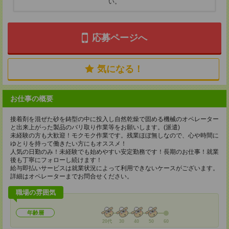
い。
応募ページへ
気になる！
お仕事の概要
接着剤を混ぜた砂を鋳型の中に投入し自然乾燥で固める機械のオペレーター
と出来上がった製品のバリ取り作業等をお願いします。(派遣)
未経験の方も大歓迎！モクモク作業です。残業ほぼ無しなので、心や時間に
ゆとりを持って働きたい方にもオススメ！
人気の日勤のみ！未経験でも始めやすい安定勤務です！長期のお仕事！就業
後も丁寧にフォローし続けます！
給与即払いサービスは就業状況によって利用できないケースがございます。
詳細はオペレーターまでお問合せください。
職場の雰囲気
年齢層
20代
30
40
50
60