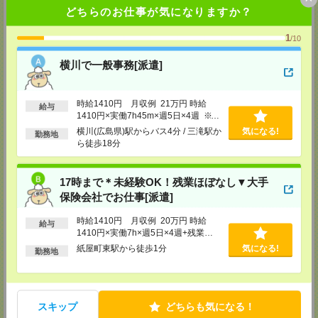
どちらのお仕事が気になりますか？
神戸営業所
〒650-0044
1
/10
兵庫県神戸市中央区東川崎町1丁目3番3号 神戸ハーバーランドセンタービ
ル18階
TEL：0120-995-984
横川で一般事務[派遣]
FAX：0120-709-785
担当：採用担当
広島営業所
時給1410円 月収例 21万円 時給
給与
1410円×実働7h45m×週5日×4週 ※月
〒730-0031
収例を保証するものではありません。
広島県広島市中区紙屋町2丁目1番地22号 広島興銀ビル11階
横川(広島県)駅からバス4分 / 三滝駅か
気になる!
勤務地
TEL：0120-709-707
※給与即受取りサービス利用可（利用
ら徒歩18分
FAX：0120-934-504
条件有）
担当：採用担当
17時まで＊未経験OK！残業ほぼなし▼大手
松山営業所
〒790-0003
保険会社でお仕事[派遣]
愛媛県松山市三番町7丁目1番地21号 ジブラルタ生命松山ビル8階
TEL：0120-709-707
時給1410円 月収例 20万円 時給
給与
FAX：0120-709-890
1410円×実働7h×週5日×4週+残業
担当：採用担当
5h ※月収例を保証するものではあり
紙屋町東駅から徒歩1分
気になる!
勤務地
ません。
福岡営業所
〒810-0801
福岡県福岡市博多区中洲5丁目6番24号 第6ガーデンビル2階
TEL：0120-709-707
FAX：0120-709-927
スキップ
どちらも気になる！
担当：採用担当