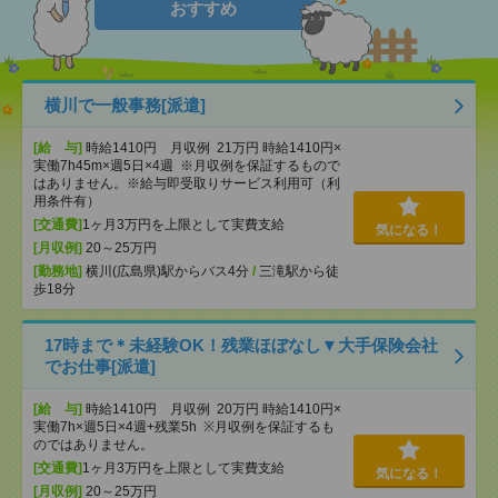
おすすめ
横川で一般事務[派遣]
[給 与]
時給1410円 月収例 21万円 時給1410円×
実働7h45m×週5日×4週 ※月収例を保証するもので
はありません。※給与即受取りサービス利用可（利
用条件有）
[交通費]
1ヶ月3万円を上限として実費支給
気になる！
[月収例]
20～25万円
[勤務地]
横川(広島県)駅からバス4分
/
三滝駅から徒
歩18分
17時まで＊未経験OK！残業ほぼなし▼大手保険会社
でお仕事[派遣]
[給 与]
時給1410円 月収例 20万円 時給1410円×
実働7h×週5日×4週+残業5h ※月収例を保証するも
のではありません。
[交通費]
1ヶ月3万円を上限として実費支給
気になる！
[月収例]
20～25万円