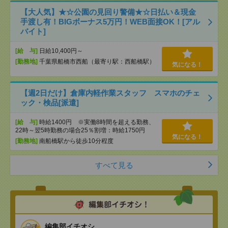
【大人気】★☆公園の見回り警備★☆日払い＆現金
手渡し有！BIGボーナス5万円！WEB面接OK！[アル
バイト]
[給 与]
日給10,400円～
[勤務地]
千葉県船橋市西船（最寄り駅：西船橋駅）
気になる！
【週2日だけ】倉庫内軽作業スタッフ スマホのチェ
ック・検品[派遣]
[給 与]
時給1400円 ※実働8時間を超える勤務、
22時～翌5時勤務の場合25％割増：時給1750円
気になる！
[勤務地]
南船橋駅から徒歩10分程度
すべて見る
編集部イチオシ