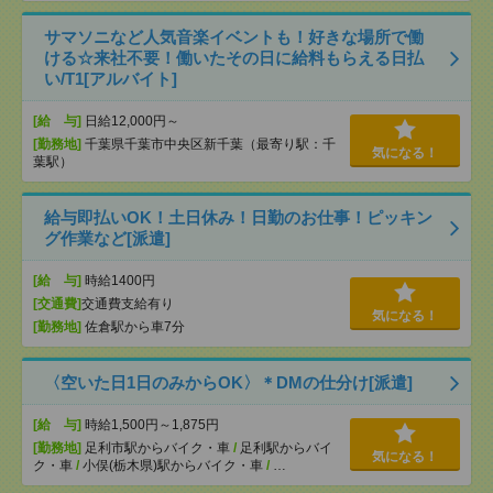
サマソニなど人気音楽イベントも！好きな場所で働
ける☆来社不要！働いたその日に給料もらえる日払
い/T1[アルバイト]
[給 与]
日給12,000円～
[勤務地]
千葉県千葉市中央区新千葉（最寄り駅：千
気になる！
葉駅）
給与即払いOK！土日休み！日勤のお仕事！ピッキン
グ作業など[派遣]
[給 与]
時給1400円
[交通費]
交通費支給有り
気になる！
[勤務地]
佐倉駅から車7分
〈空いた日1日のみからOK〉＊DMの仕分け[派遣]
[給 与]
時給1,500円～1,875円
[勤務地]
足利市駅からバイク・車
/
足利駅からバイ
気になる！
ク・車
/
小俣(栃木県)駅からバイク・車
/
…