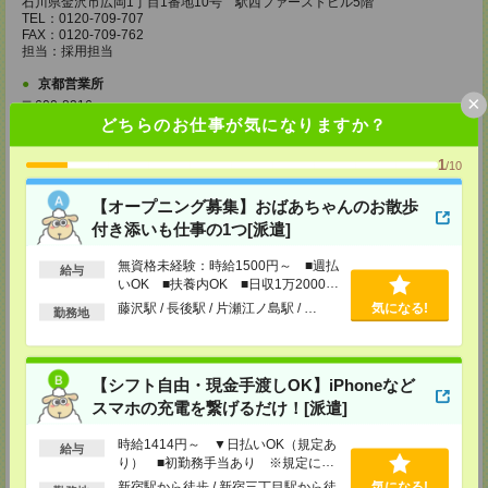
石川県金沢市広岡1丁目1番地10号 駅西ファーストビル5階
TEL：0120-709-707
FAX：0120-709-762
担当：採用担当
京都営業所
×
〒600-8216
京都府京都市下京区新町通七条下ル東塩小路町593番地 トラスコクリスタ
どちらのお仕事が気になりますか？
ルビル7階
TEL：0120-709-707
1
/10
FAX：0120-709-751
担当：採用担当
【オープニング募集】おばあちゃんのお散歩
大阪営業所
付き添いも仕事の1つ[派遣]
〒530-0017
大阪府大阪市北区角田町8番1号 大阪梅田ツインタワーズ・ノース34階
無資格未経験：時給1500円～ ■週払
給与
TEL：0120-995-985
いOK ■扶養内OK ■日収1万2000円
FAX：0120-992-568
以上
担当：採用担当
藤沢駅 / 長後駅 / 片瀬江ノ島駅 / …
気になる!
勤務地
神戸営業所
〒650-0044
兵庫県神戸市中央区東川崎町1丁目3番3号 神戸ハーバーランドセンタービ
【シフト自由・現金手渡しOK】iPhoneなど
ル18階
スマホの充電を繋げるだけ！[派遣]
TEL：0120-995-984
FAX：0120-709-785
担当：採用担当
時給1414円～ ▼日払いOK（規定あ
給与
り） ■初勤務手当あり ※規定によ
広島営業所
る
新宿駅から徒歩 / 新宿三丁目駅から徒
気になる!