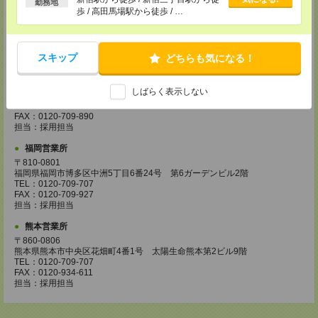
勤務地
〒730-0031
歩 / 高田馬場駅から徒歩 / …
広島県広島市中区紙屋町2丁目1番地22号 広島興銀ビル11階
TEL：0120-709-707
FAX：0120-934-504
担当：採用担当
スキップ
どちらも気になる！
松山営業所
〒790-0003
しばらく表示しない
愛媛県松山市三番町7丁目1番地21号 ジブラルタ生命松山ビル8階
TEL：0120-709-707
FAX：0120-709-890
担当：採用担当
福岡営業所
〒810-0801
福岡県福岡市博多区中洲5丁目6番24号 第6ガーデンビル2階
TEL：0120-709-707
FAX：0120-709-927
担当：採用担当
熊本営業所
〒860-0806
熊本県熊本市中央区花畑町4番1号 太陽生命熊本第2ビル9階
TEL：0120-709-707
FAX：0120-934-611
担当：採用担当