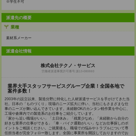
※学生不可
派遣先の概要
業種
素材系メーカー
派遣会社情報
株式会社テクノ・サービス
労働者派遣事業許可番号:派13-080693
業界大手スタッフサービスグループ企業！全国各地で
案件多数！
2003年の設立以来、製造分野に特化した人材派遣サービスを手がけてきた当
社。日本の「ものづくり」現場のニーズ拡大に伴い、当社にもさまざまな仕
事のニーズが舞い込んできています。未経験OKのカンタン軽作業を中心に、
工場や倉庫内での製造系のお仕事をご紹介しています。
「家から近い職場がいい」「土日休み」「残業少なめ」「未経験から自分の
好きな業界の仕事ができる」「車・バイク通勤がいい」などお仕事探しのポ
イントをご相談ください。ご就業後も、職場での悩みやトラブルについて専
任担当者が完全フォロー致します。全国に事業所を開設しておりますのでお