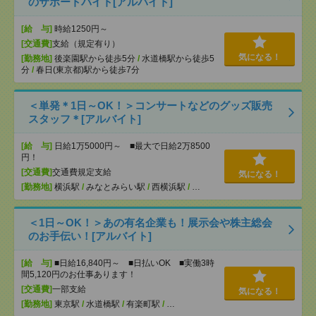
のサポートバイト[アルバイト]
[給 与]
時給1250円～
[交通費]
支給（規定有り）
気になる！
[勤務地]
後楽園駅から徒歩5分
/
水道橋駅から徒歩5
分
/
春日(東京都)駅から徒歩7分
＜単発＊1日～OK！＞コンサートなどのグッズ販売
スタッフ＊[アルバイト]
[給 与]
日給1万5000円～ ■最大で日給2万8500
円！
[交通費]
交通費規定支給
気になる！
[勤務地]
横浜駅
/
みなとみらい駅
/
西横浜駅
/
…
＜1日～OK！＞あの有名企業も！展示会や株主総会
のお手伝い！[アルバイト]
[給 与]
■日給16,840円～ ■日払いOK ■実働3時
間5,120円のお仕事あります！
[交通費]
一部支給
気になる！
[勤務地]
東京駅
/
水道橋駅
/
有楽町駅
/
…