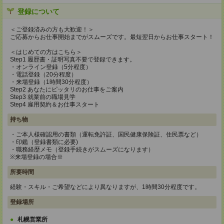
登録について
＜ご登録済みの方も大歓迎！＞
ご応募からお仕事開始までがスムーズです。最短翌日からお仕事スタート！
＜はじめての方はこちら＞
Step1 履歴書・証明写真不要で登録できます。
・オンライン登録（5分程度）
・電話登録（20分程度）
・来場登録（1時間30分程度）
Step2 あなたにピッタリのお仕事をご案内
Step3 就業前の職場見学
Step4 雇用契約＆お仕事スタート
持ち物
・ご本人様確認用の書類（運転免許証、国民健康保険証、住民票など）
・印鑑（登録書類に必要)
・職務経歴メモ（登録手続きがスムーズになります）
※来場登録の場合※
所要時間
経験・スキル・ご希望などにより異なりますが、1時間30分程度です。
登録場所
札幌営業所