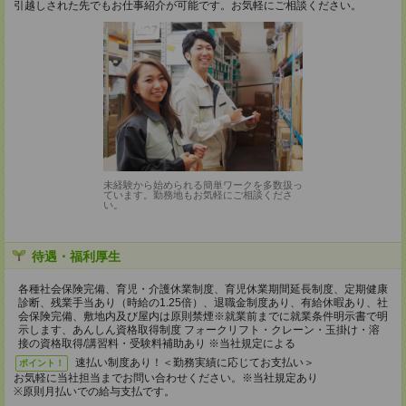
引越しされた先でもお仕事紹介が可能です。お気軽にご相談ください。
未経験から始められる簡単ワークを多数扱っ
ています。勤務地もお気軽にご相談くださ
い。
待遇・福利厚生
各種社会保険完備、育児・介護休業制度、育児休業期間延長制度、定期健康
診断、残業手当あり（時給の1.25倍）、退職金制度あり、有給休暇あり、社
会保険完備、敷地内及び屋内は原則禁煙※就業前までに就業条件明示書で明
示します、あんしん資格取得制度 フォークリフト・クレーン・玉掛け・溶
接の資格取得/講習料・受験料補助あり ※当社規定による
速払い制度あり！＜勤務実績に応じてお支払い＞
ポイント！
お気軽に当社担当までお問い合わせください。※当社規定あり
※原則月払いでの給与支払です。