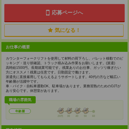
応募ページへ
気になる！
お仕事の概要
カウンターフォークリフトを使用して材料の荷下ろし、パレット移動でのピ
ッキング・送り状確認、トラック積み込み作業をお願いします。(派遣)
高時給1500円。長期就業可能です。残業ありのお仕事、ガッツリ稼ぎたい
方にオススメ！残業は任意です。日勤固定で働けます。
派遣先に直接雇用してもらえるようサポートします。40代の方など幅広い
年齢層が活躍中です。
車・バイク・自転車通勤OK、駐車場があります。業務習熟のためのOJTが
あり安心です。休憩室があります。
職場の雰囲気
年齢層
20代
30
40
50
60