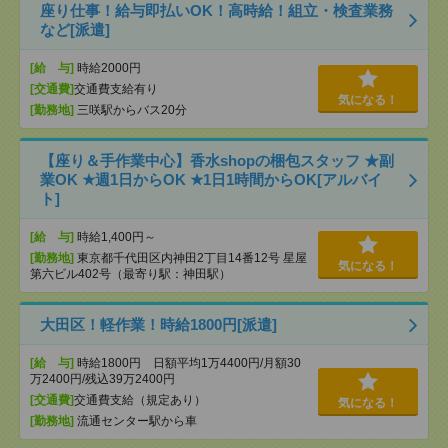
座り仕事！給与即払いOK！高時給！組立・検査業務
など[派遣]
[給 与]
時給2000円
[交通費]
交通費支給有り
気になる！
[勤務地]
三咲駅からバス20分
【座り＆手作業中心】香水shopの梱包スタッフ ★副
業OK ★週1日からOK ★1日1時間からOK[アルバイ
ト]
[給 与]
時給1,400円～
[勤務地]
東京都千代田区内神田2丁目14番12号 星屋
気になる！
第六ビル402号（最寄り駅：神田駅）
大田区！軽作業！時給1800円[派遣]
[給 与]
時給1800円 日額平均1万4400円/月額30
万2400円/残込39万2400円
[交通費]
交通費支給（規定あり）
気になる！
[勤務地]
流通センター駅から車