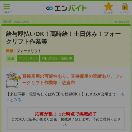
0
メニュー
気になる！
ログイン
掲載日 :2026
/
08
/
08
No.889786
給与即払いOK！高時給！土日休み！フォー
クリフト作業等
職種：
フォークリフト
派遣
ブランクOK
WEB登録・面接OK
直接雇用の可能性あり。直接雇用の実績あり。フォ
ークリフト作業等：佐倉市
【来社不要！電話もしくはWEBで登録OK！】わざわざ会場まで
...も
っとみる
応募が集まった時点で掲載終了
この求人は応募が集まり次第、掲載終了致します。予めご理解くださ
い。