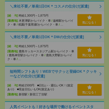
＼来社不要／単発1日OK＊コスメの仕分け[派遣]
[給 与]
時給1,300円～1,875円
[勤務地]
木更津駅からバイク・車
/
巌根駅からバイ
気になる！
ク・車
/
祇園(千葉県)駅からバイク・車
/
…
＼来社不要／単発1日OK＊DMの仕分け[派遣]
[給 与]
時給1,500円～1,875円
[勤務地]
鹿島サッカースタジアム駅からバイク・車
/
鹿島神宮駅からバイク・車
/
鹿島大野駅からバイ
気になる！
ク・車
/
…
短時間シフトあり！WEBでサクッと登録OK＊クッキ
ーなどの仕分け[派遣]
[給 与]
時給1500円 ■日払い・週払いOK！(規定
あり) ■現金日払いもOK(規定あり)
気になる！
[勤務地]
新宿駅
/
新宿三丁目駅
人気イベントも！好きな場所で働けるイベントスタ