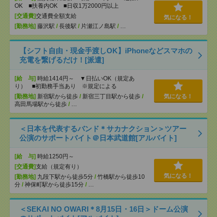
OK ■扶養内OK ■日収1万2000円以上
[交通費]
交通費全額支給
気になる！
[勤務地]
藤沢駅
/
長後駅
/
片瀬江ノ島駅
/
…
【シフト自由・現金手渡しOK】iPhoneなどスマホの
充電を繋げるだけ！[派遣]
[給 与]
時給1414円～ ▼日払いOK（規定あ
り） ■初勤務手当あり ※規定による
[勤務地]
新宿駅から徒歩
/
新宿三丁目駅から徒歩
/
気になる！
高田馬場駅から徒歩
/
…
＜日本を代表するバンド＊サカナクション＞ツアー
公演のサポートバイト＠日本武道館[アルバイト]
[給 与]
時給1250円～
[交通費]
支給（規定有り）
気になる！
[勤務地]
九段下駅から徒歩5分
/
竹橋駅から徒歩10
分
/
神保町駅から徒歩15分
/
…
＜SEKAI NO OWARI＊8月15日・16日＞ドーム公演