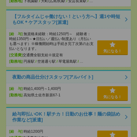
[勤務地]
下祇園駅
/
大町(広島県)駅
/
安芸長束駅
/
…
【フルタイムじゃ働けない！という方へ】週1や時短
もOK＊ケアスタッフ[派遣]
[給 与]
無資格未経験：時給1250円～ 経験者：
時給1350円～★日払い／週払い制度あり（月払い
も選べます）※稼働開始時は手続き完了次第のお支
払いとなります。
気になる！
[交通費]
交通費全額支給※規定有
[勤務地]
円座駅
/
空港通り駅
/
琴電屋島駅
/
…
夜勤の商品仕分けスタッフ[アルバイト]
[給 与]
時給1,400円～1,400円
[勤務地]
高知県土佐市新居67-1
気になる！
給与即払いOK！駅チカ！日勤のお仕事！麺の袋詰め
作業など[派遣]
[給 与]
時給1200円