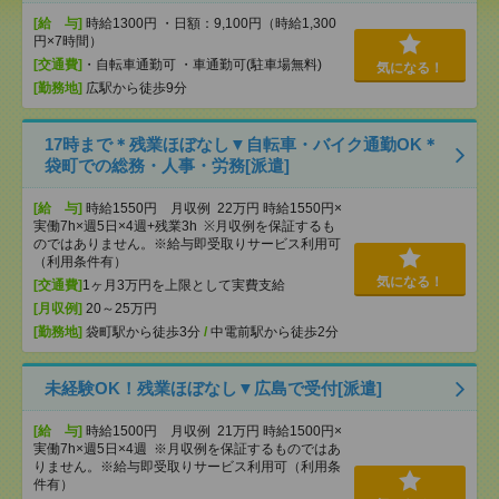
[給 与]
時給1300円 ・日額：9,100円（時給1,300
円×7時間）
[交通費]
・自転車通勤可 ・車通勤可(駐車場無料)
気になる！
[勤務地]
広駅から徒歩9分
17時まで＊残業ほぼなし▼自転車・バイク通勤OK＊
袋町での総務・人事・労務[派遣]
[給 与]
時給1550円 月収例 22万円 時給1550円×
実働7h×週5日×4週+残業3h ※月収例を保証するも
のではありません。※給与即受取りサービス利用可
（利用条件有）
気になる！
[交通費]
1ヶ月3万円を上限として実費支給
[月収例]
20～25万円
[勤務地]
袋町駅から徒歩3分
/
中電前駅から徒歩2分
未経験OK！残業ほぼなし▼広島で受付[派遣]
[給 与]
時給1500円 月収例 21万円 時給1500円×
実働7h×週5日×4週 ※月収例を保証するものではあ
りません。※給与即受取りサービス利用可（利用条
件有）