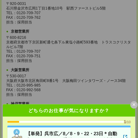
〒920-0031
石川県金沢市広岡1丁目1番地10号 駅西ファーストビル5階
TEL：0120-709-707
FAX：0120-709-762
担当：採用担当
京都営業所
〒600-8216
京都府京都市下京区新町通七条下ル東塩小路町593番地 トラスコクリスタ
ルビル7階
TEL：0120-709-707
FAX：0120-709-751
担当：採用担当
大阪営業所
〒530-0017
大阪府大阪市北区角田町8番1号 大阪梅田ツインタワーズ・ノース34階
TEL：0120-995-985
FAX：0120-992-568
担当：採用担当
×
神戸営業所
どちらのお仕事が気になりますか？
〒650-0044
兵庫県神戸市中央区東川崎町1丁目3番3号 神戸ハーバーランドセンタービ
ル18階
1
/10
TEL：0120-995-984
FAX：0120-709-785
【単発】呉市広／8／8・9・22・23日＊自動
担当：採用担当