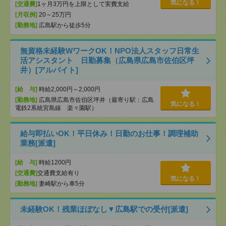
気になる！
[交通費]
1ヶ月3万円を上限として実費支給
[月収例]
20～25万円
[勤務地]
広島駅から徒歩5分
無資格未経験WワークOK！NPO法人スタッフ日常生
活アシスタント 日勤募集（広島県広島市佐伯区坪
井）[アルバイト]
[給 与]
時給2,000円～2,000円
[勤務地]
広島県広島市佐伯区坪井（最寄り駅：広島
気になる！
電鉄2系統宮島線 楽々園駅）
給与即払いOK！平日休み！日勤のお仕事！調理補助
業務[派遣]
[給 与]
時給1200円
[交通費]
交通費支給有り
気になる！
[勤務地]
妻崎駅から車5分
未経験OK！残業ほぼなし▼広島駅での受付[派遣]