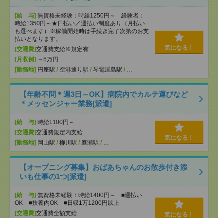
[給 与]
無資格未経験：時給1250円～ 経験者：
時給1350円～★日払い／週払い制度あり（月払い
も選べます）※稼働開始時は手続き完了次第のお支
払いとなります。
気になる！
[交通費]
交通費支給※規定有
[月収例]
～5万円
[勤務地]
円座駅
/
空港通り駅
/
琴電屋島駅
/
…
【年齢不問＊週3日～OK】病院内でカルテ運びなど
＊メッセンジャー業務[派遣]
[給 与]
時給1100円～
[交通費]
交通費規定内支給
気になる！
[勤務地]
岡山駅
/
柳川駅
/
庭瀬駅
/
…
【オープニング募集】おばあちゃんのお散歩付き添
いも仕事の1つ[派遣]
[給 与]
無資格未経験：時給1400円～ ■週払い
OK ■扶養内OK ■日収1万1200円以上
[交通費]
交通費全額支給
気になる！