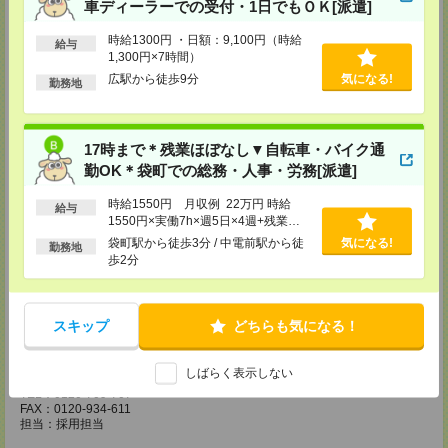
車ディーラーでの受付・1日でもＯＫ[派遣]
広島営業所
〒730-0031
時給1300円 ・日額：9,100円（時給
給与
広島県広島市中区紙屋町2丁目1番地22号 広島興銀ビル11階
1,300円×7時間）
TEL：0120-709-707
広駅から徒歩9分
気になる!
FAX：0120-934-504
勤務地
担当：採用担当
松山営業所
〒790-0003
17時まで＊残業ほぼなし▼自転車・バイク通
愛媛県松山市三番町7丁目1番地21号 ジブラルタ生命松山ビル8階
勤OK＊袋町での総務・人事・労務[派遣]
TEL：0120-709-707
FAX：0120-709-890
時給1550円 月収例 22万円 時給
担当：採用担当
給与
1550円×実働7h×週5日×4週+残業
福岡営業所
3h ※月収例を保証するものではあり
袋町駅から徒歩3分 / 中電前駅から徒
気になる!
勤務地
〒810-0801
ません。※給与即受取りサービス利用
歩2分
福岡県福岡市博多区中洲5丁目6番24号 第6ガーデンビル2階
可（利用条件有）
TEL：0120-709-707
FAX：0120-709-927
担当：採用担当
スキップ
どちらも気になる！
熊本営業所
〒860-0806
しばらく表示しない
熊本県熊本市中央区花畑町4番1号 太陽生命熊本第2ビル9階
TEL：0120-709-707
FAX：0120-934-611
担当：採用担当