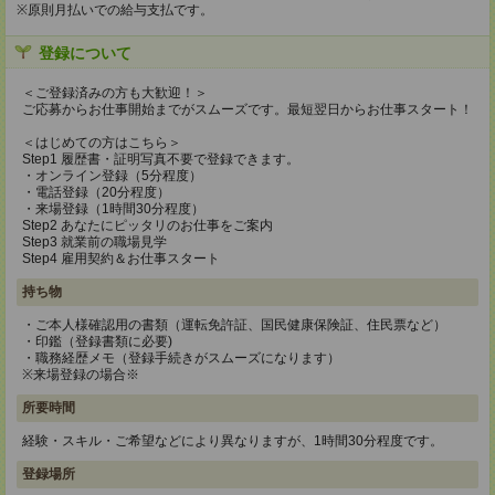
※原則月払いでの給与支払です。
登録について
＜ご登録済みの方も大歓迎！＞
ご応募からお仕事開始までがスムーズです。最短翌日からお仕事スタート！
＜はじめての方はこちら＞
Step1 履歴書・証明写真不要で登録できます。
・オンライン登録（5分程度）
・電話登録（20分程度）
・来場登録（1時間30分程度）
Step2 あなたにピッタリのお仕事をご案内
Step3 就業前の職場見学
Step4 雇用契約＆お仕事スタート
持ち物
・ご本人様確認用の書類（運転免許証、国民健康保険証、住民票など）
・印鑑（登録書類に必要)
・職務経歴メモ（登録手続きがスムーズになります）
※来場登録の場合※
所要時間
経験・スキル・ご希望などにより異なりますが、1時間30分程度です。
登録場所