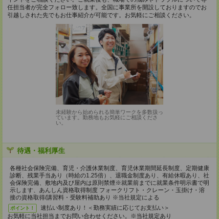
任担当者が完全フォロー致します。全国に事業所を開設しておりますのでお
引越しされた先でもお仕事紹介が可能です。お気軽にご相談ください。
未経験から始められる簡単ワークを多数扱っ
ています。勤務地もお気軽にご相談くださ
い。
待遇・福利厚生
各種社会保険完備、育児・介護休業制度、育児休業期間延長制度、定期健康
診断、残業手当あり（時給の1.25倍）、退職金制度あり、有給休暇あり、社
会保険完備、敷地内及び屋内は原則禁煙※就業前までに就業条件明示書で明
示します、あんしん資格取得制度 フォークリフト・クレーン・玉掛け・溶
接の資格取得/講習料・受験料補助あり ※当社規定による
速払い制度あり！＜勤務実績に応じてお支払い＞
ポイント！
お気軽に当社担当までお問い合わせください。※当社規定あり