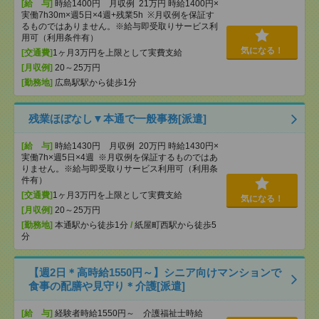
[給 与]
時給1400円 月収例 21万円 時給1400円×
実働7h30m×週5日×4週+残業5h ※月収例を保証す
るものではありません。※給与即受取りサービス利
用可（利用条件有）
気になる！
[交通費]
1ヶ月3万円を上限として実費支給
[月収例]
20～25万円
[勤務地]
広島駅駅から徒歩1分
残業ほぼなし▼本通で一般事務[派遣]
[給 与]
時給1430円 月収例 20万円 時給1430円×
実働7h×週5日×4週 ※月収例を保証するものではあ
りません。※給与即受取りサービス利用可（利用条
件有）
[交通費]
1ヶ月3万円を上限として実費支給
気になる！
[月収例]
20～25万円
[勤務地]
本通駅から徒歩1分
/
紙屋町西駅から徒歩5
分
【週2日＊高時給1550円～】シニア向けマンションで
食事の配膳や見守り＊介護[派遣]
[給 与]
経験者時給1550円～ 介護福祉士時給