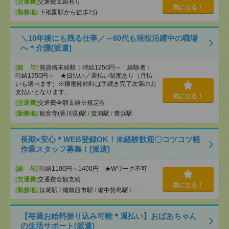
[交通費]
交通費支給有り
気になる！
[勤務地]
下祇園駅から徒歩2分
＼10年後にも残る仕事／～60代も現役活躍中の職場
へ＊介護[派遣]
[給 与]
無資格未経験：時給1250円～ 経験者：
時給1350円～ ★日払い／週払い制度あり（月払
いも選べます）※稼働開始時は手続き完了次第のお
支払いとなります。
気になる！
[交通費]
交通費全額支給※規定有
[勤務地]
観音寺(香川県)駅
/
箕浦駅
/
豊浜駅
長期×安心＊WEB登録OK！未経験歓迎〇コツコツ軽
作業スタッフ募集！[派遣]
[給 与]
時給1100円～1400円 ★Wワーク不可
[交通費]
交通費全額支給
気になる！
[勤務地]
妹尾駅
/
備前西市駅
/
備中箕島駅
/
…
【毎週お給料振り込み可能＊週払い】おばあちゃん
の生活サポート[派遣]