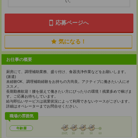
い。
応募ページへ
気になる！
お仕事の概要
厨房にて、調理補助業務、盛り付け、食器洗浄作業などをお願いします。
(派遣)
未経験OK、調理補助経験をお持ちの方尚良。アクティブに働きたい人にオ
ススメ。
長期勤務歓迎！腰を据えて働きたい方にぴったりの環境！残業多めで稼げま
す。ご応募お待ちしています。
給与即払いサービスは就業状況によって利用できないケースがございます。
詳細はオペレーターまでお問合せください。
職場の雰囲気
年齢層
20代
30
40
50
60