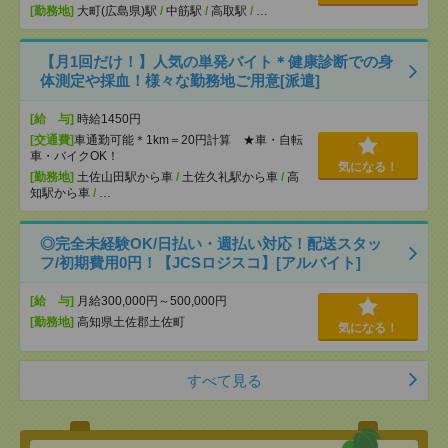
[勤務地]
大町(広島県)駅
/
中筋駅
/
高取駅
/
…
【月1回だけ！】人気の単発バイト＊健康診断での身
体測定や採血！様々な勤務地ご用意[派遣]
[給 与]
時給1450円
[交通費]
車通勤可能＊1km＝20円計算 ★車・自転
車・バイクOK！
気になる！
[勤務地]
土佐山田駅から車
/
土佐久礼駅から車
/
高
知駅から車
/
…
◎完全未経験OK/日払い・週払い対応！配送スタッ
フ/初期費用0円！【JCSロジスコ】[アルバイト]
[給 与]
月給300,000円～500,000円
[勤務地]
高知県土佐郡土佐町
気になる！
すべて見る