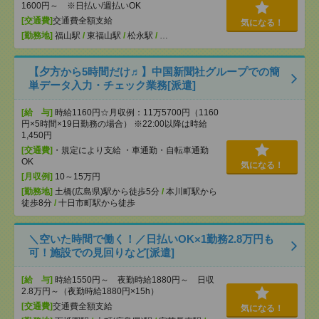
1600円～ ※日払い/週払いOK
[交通費]
交通費全額支給
気になる！
[勤務地]
福山駅
/
東福山駅
/
松永駅
/
…
【夕方から5時間だけ♬】中国新聞社グループでの簡
単データ入力・チェック業務[派遣]
[給 与]
時給1160円☆月収例：11万5700円（1160
円×5時間×19日勤務の場合） ※22:00以降は時給
1,450円
[交通費]
・規定により支給 ・車通勤・自転車通勤
OK
気になる！
[月収例]
10～15万円
[勤務地]
土橋(広島県)駅から徒歩5分
/
本川町駅から
徒歩8分
/
十日市町駅から徒歩
＼空いた時間で働く！／日払いOK×1勤務2.8万円も
可！施設での見回りなど[派遣]
[給 与]
時給1550円～ 夜勤時給1880円～ 日収
2.8万円～（夜勤時給1880円×15h）
[交通費]
交通費全額支給
気になる！