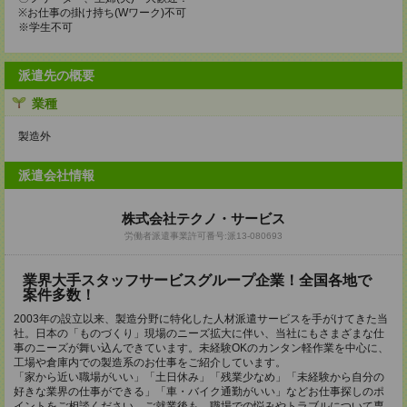
※お仕事の掛け持ち(Wワーク)不可
※学生不可
派遣先の概要
業種
製造外
派遣会社情報
株式会社テクノ・サービス
労働者派遣事業許可番号:派13-080693
業界大手スタッフサービスグループ企業！全国各地で
案件多数！
2003年の設立以来、製造分野に特化した人材派遣サービスを手がけてきた当
社。日本の「ものづくり」現場のニーズ拡大に伴い、当社にもさまざまな仕
事のニーズが舞い込んできています。未経験OKのカンタン軽作業を中心に、
工場や倉庫内での製造系のお仕事をご紹介しています。
「家から近い職場がいい」「土日休み」「残業少なめ」「未経験から自分の
好きな業界の仕事ができる」「車・バイク通勤がいい」などお仕事探しのポ
イントをご相談ください。ご就業後も、職場での悩みやトラブルについて専