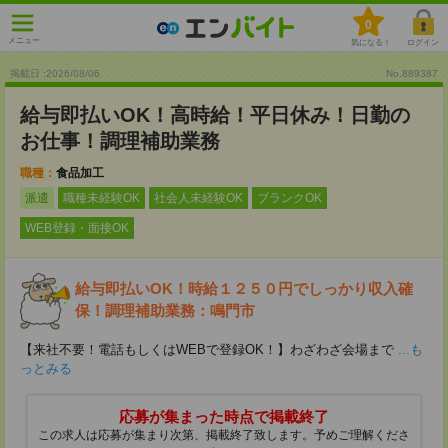
0
メニュー
気になる！
ログイン
掲載日 :2026
/
08
/
06
No.889387
給与即払いOK！高時給！平日休み！日勤の
お仕事！調理補助業務
職種：
食品加工
派遣
職種未経験OK
社会人未経験OK
ブランクOK
WEB登録・面接OK
給与即払いOK！時給１２５０円でしっかり収入確
保！調理補助業務：鳴門市
【来社不要！電話もしくはWEBで登録OK！】わざわざ会場まで
...も
っとみる
応募が集まった時点で掲載終了
この求人は応募が集まり次第、掲載終了致します。予めご理解くださ