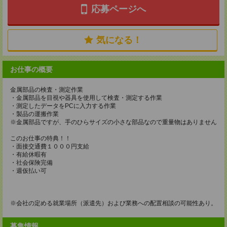
応募ページへ
気になる！
お仕事の概要
金属部品の検査・測定作業
・金属部品を目視や器具を使用して検査・測定する作業
・測定したデータをPCに入力する作業
・製品の運搬作業
※金属部品ですが、手のひらサイズの小さな部品なので重量物はありません
このお仕事の特典！！
・面接交通費１０００円支給
・有給休暇有
・社会保険完備
・週仮払い可
※会社の定める就業場所（派遣先）および業務への配置相談の可能性あり。
募集情報