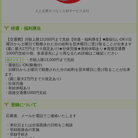
人と企業をつなぐ人材サービス会社
待遇・福利厚生
【交通費】月額上限13,000円まで支給【待遇・福利厚生】■週仮払いOK※日
曜日から土曜日で勤務された分の給料を翌木曜日に受け取ることが出来ます
(週に最大2万円まで※規定あり)★社保完備★有給休暇あり★面接交通費
1000円支給※他、各派遣先により異なるため詳細はご確認ください
・月額上限13,000円まで支給
ポイント！
・週仮払いOK(稼働分)
日曜日から土曜日で勤務された分の給料を翌木曜日に受け取ることが出来
ます。
(週に最大2万円まで※規定あり)
・社保完備
・有給休暇あり
・面接交通費1000円支給
登録について
応募後、メールか電話でご連絡いたします
・来社日または出張面接の日程をご相談
・登録面接会の実施
・登録手続き