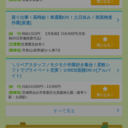
気になる！
座り仕事！高時給！車通勤OK！土日休み！表面検査
作業[派遣]
[給 与]
時給1310円 【月収例】218,600円(月収
例20日実働残業代込)
[交通費]
交通費支給有り
気になる！
[勤務地]
升形(山形県)駅から車7分
＼リペアスタッフ／モクモク作業好き集合！柔軟シ
フトでプライベート充実！☆WEB面接OK☆[アルバ
イト]
[給 与]
日給10,000円～13,000円
[勤務地]
宮城県仙台市青葉区台原森林公園（最寄り
気になる！
駅：台原駅）
すべて見る