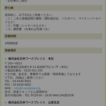
・お仕事のご紹介
持ち物
原則的に、以下3点をご持参ください。
（１）ご本人様確認用の書類（運転免許証、パスポート、マイナンバーカー
ドなど）
（２）印鑑（シャチハタもＯＫ）
（３）履歴書 （出来れば写真つき）
所要時間
1時間程度
登録場所
株式会社日本ワークプレイス 本社
〒105ー0013
東京都港区浜松町2-8-14 浜松町TSビル 7F（本社）
※電話応募先：0120-421-155
※その他、各支店、事務所でも面接・登録実施しております
※下記、詳細はご参照ください
TEL：03-6430-9001
FAX：03-6430-9002
MAIL：
info@n-workplace.jp
担当：派遣スタッフさん採用担当
受付可能日時：TEL:平日9:00～18:00 Web:24h受付OK
株式会社日本ワークプレイス 山形支店