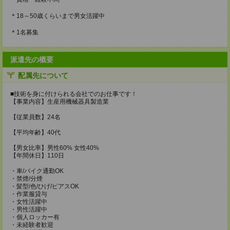
＊18～50歳くらいまで男女活躍中
＊1名募集
派遣先の概要
配属先について
■技術を身に付けられる会社でのお仕事です！
【事業内容】生産用機械器具製造業
【従業員数】24名
【平均年齢】40代
【男女比率】男性60% 女性40%
【年間休日】110日
・車/バイク通勤OK
・禁煙/分煙
・髪型/色/ひげ/ピアスOK
・作業服貸与
・女性活躍中
・男性活躍中
・個人ロッカー有
・未経験者歓迎