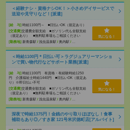
＜経験ナシ・資格ナシOK！＞小さめデイサービスで
送迎や見守りなど！[派遣]
[給 与]
時給1100円～ ■日払いOK（規定あり）
[交通費]
交通費全額支給 ■ガソリン代も全額支給
（規定あり） ■無料駐車場もご相談ください
気になる！
[勤務地]
新青森駅
/
浅虫温泉駅
/
奥内駅
/
…
＜時給1100円＊日払い可＞ラグジュアリーマンショ
ンで買い物代行などサポート業務[派遣]
[給 与]
時給1100円 有資格・有経験時給1250
円 介護福祉士時給1440円 ■日払いOK（規定あ
り）※即日払い不可
[交通費]
交通費全額支給 ■ガソリン代も全額支給
気になる！
（規定あり） ■無料駐車場もご相談ください
[勤務地]
新青森駅
/
浅虫温泉駅
/
奥内駅
/
…
深夜で時給1375円！金銭のやり取りほぼなし！食事
補助もあり◎／すき家 121号米沢徳町店[アルバイト]