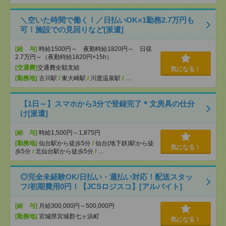
＼空いた時間で働く！／日払いOK×1勤務2.7万円も
可！施設での見回りなど[派遣]
[給 与]
時給1500円～ 夜勤時給1820円～ 日収
2.7万円～（夜勤時給1820円×15h）
[交通費]
交通費全額支給
気になる！
[勤務地]
古川駅
/
東大崎駅
/
川渡温泉駅
/
…
【1日～】スマホから3分で登録完了＊文房具の仕分
け[派遣]
[給 与]
時給1,500円～1,875円
[勤務地]
仙台駅から徒歩5分
/
仙台(地下鉄)駅から徒
気になる！
歩5分
/
北仙台駅から徒歩5分
/
…
◎完全未経験OK/日払い・週払い対応！配送スタッ
フ/初期費用0円！【JCSロジスコ】[アルバイト]
[給 与]
月給300,000円～500,000円
[勤務地]
宮城県宮城郡七ヶ浜町
気になる！