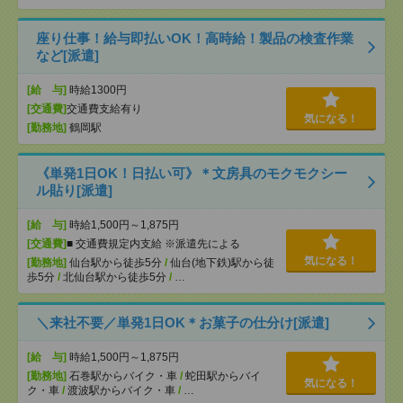
座り仕事！給与即払いOK！高時給！製品の検査作業
など[派遣]
[給 与]
時給1300円
[交通費]
交通費支給有り
気になる！
[勤務地]
鶴岡駅
《単発1日OK！日払い可》＊文房具のモクモクシー
ル貼り[派遣]
[給 与]
時給1,500円～1,875円
[交通費]
■ 交通費規定内支給 ※派遣先による
気になる！
[勤務地]
仙台駅から徒歩5分
/
仙台(地下鉄)駅から徒
歩5分
/
北仙台駅から徒歩5分
/
…
＼来社不要／単発1日OK＊お菓子の仕分け[派遣]
[給 与]
時給1,500円～1,875円
[勤務地]
石巻駅からバイク・車
/
蛇田駅からバイ
気になる！
ク・車
/
渡波駅からバイク・車
/
…