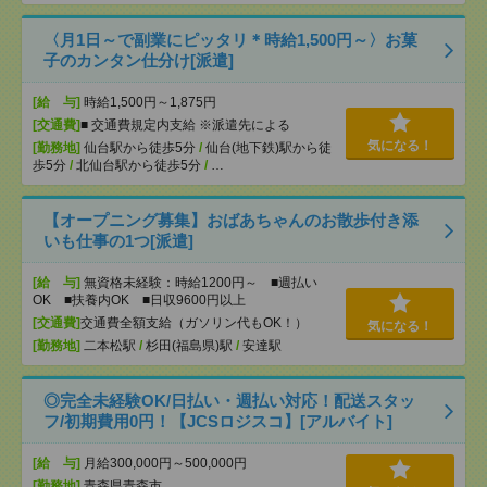
〈月1日～で副業にピッタリ＊時給1,500円～〉お菓
子のカンタン仕分け[派遣]
[給 与]
時給1,500円～1,875円
[交通費]
■ 交通費規定内支給 ※派遣先による
気になる！
[勤務地]
仙台駅から徒歩5分
/
仙台(地下鉄)駅から徒
歩5分
/
北仙台駅から徒歩5分
/
…
【オープニング募集】おばあちゃんのお散歩付き添
いも仕事の1つ[派遣]
[給 与]
無資格未経験：時給1200円～ ■週払い
OK ■扶養内OK ■日収9600円以上
[交通費]
交通費全額支給（ガソリン代もOK！）
気になる！
[勤務地]
二本松駅
/
杉田(福島県)駅
/
安達駅
◎完全未経験OK/日払い・週払い対応！配送スタッ
フ/初期費用0円！【JCSロジスコ】[アルバイト]
[給 与]
月給300,000円～500,000円
[勤務地]
青森県青森市