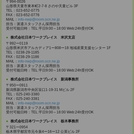
〒994-0026
山形県天童市東本町2-7-8 さのや天童ビル 3F
TEL：023-652-0775
FAX：023-652-0776
MAIL：
info-nwp@room.ocn.ne.jp
担当：派遣スタッフさん採用担当
受付可能日時：TEL:平日9:00～18:00 Web:24h受付OK
株式会社日本ワークプレイス 米沢支店
〒992ー0119
山形県米沢市アルカディア1ー808ー18 地域産業支援センター 1F
TEL：0238-29-1185
FAX：0238-29-1186
MAIL：
info-nwp@room.ocn.ne.jp
担当：派遣スタッフさん採用担当
受付可能日時：TEL:平日9:00～18:00 Web:24h受付OK
株式会社日本ワークプレイス 新潟事務所
〒950ー0911
新潟県新潟市中央区笹口1-19-31 Mビル 2F
TEL：025-240-3380
FAX：025-240-3381
MAIL：
info-nwp@room.ocn.ne.jp
担当：派遣スタッフさん採用担当
受付可能日時：TEL:平日9:00～18:00 Web:24h受付OK
株式会社日本ワークプレイス 栃木事務所
〒321ー0954
栃木県宇都宮市元今泉4ー16ー12 公英ビル 2F