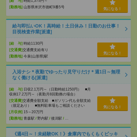
[給 与]
時給1,375円～
[勤務地]
山形県米沢市徳町9番5号
気になる！
給与即払いOK！高時給！土日休み！日勤のお仕事！
目視検査作業[派遣]
[給 与]
時給1130円
[交通費]
交通費支給有り
気になる！
[勤務地]
今泉(山形県)駅
入浴ナシ＊夜勤でゆったり見守りだけ＊週1日～無理
なく働ける[派遣]
[給 与]
日収2.1万円～（日勤時給1250円） ■月
収例17.2万円～（夜勤月8回勤務の場合）
[交通費]
交通費全額支給 ■ガソリン代も全額支給
（規定あり） ■無料駐車場もご相談ください
気になる！
[月収例]
15～20万円
[勤務地]
青森駅
/
野内駅
/
後潟駅
/
…
《週4日～！未経験OK！》倉庫内でもくもくピッキ