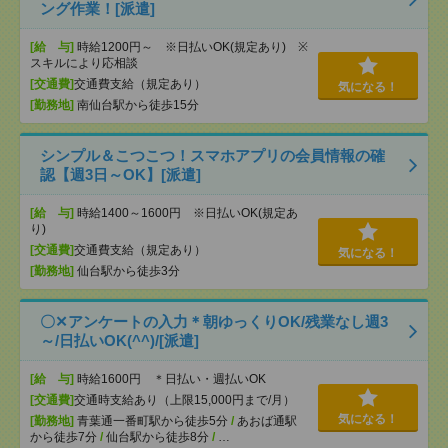
ング作業！[派遣]
[給 与]
時給1200円～ ※日払いOK(規定あり) ※
スキルにより応相談
[交通費]
交通費支給（規定あり）
気になる！
[勤務地]
南仙台駅から徒歩15分
シンプル＆こつこつ！スマホアプリの会員情報の確
認【週3日～OK】[派遣]
[給 与]
時給1400～1600円 ※日払いOK(規定あ
り)
[交通費]
交通費支給（規定あり）
気になる！
[勤務地]
仙台駅から徒歩3分
〇✕アンケートの入力＊朝ゆっくりOK/残業なし週3
～/日払いOK(^^)/[派遣]
[給 与]
時給1600円 ＊日払い・週払いOK
[交通費]
交通時支給あり（上限15,000円まで/月）
気になる！
[勤務地]
青葉通一番町駅から徒歩5分
/
あおば通駅
から徒歩7分
/
仙台駅から徒歩8分
/
…