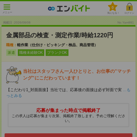
0
メニュー
気になる！
ログイン
掲載日 :2026
/
08
/
08
No.Yam991
金属部品の検査・測定作業/時給1220円
職種：
軽作業（仕分け・ピッキング・検品、商品管理）
派遣
職種未経験OK
ブランクOK
当社はスタッフさん一人ひとりと、お仕事の”マッチ
ング”にこだわっています！
【こだわり1_対面面接】当社では、応募後の面接は必ず対面で実
...も
っとみる
応募が集まった時点で掲載終了
この求人は応募が集まり次第、掲載終了致します。予めご理解くださ
い。