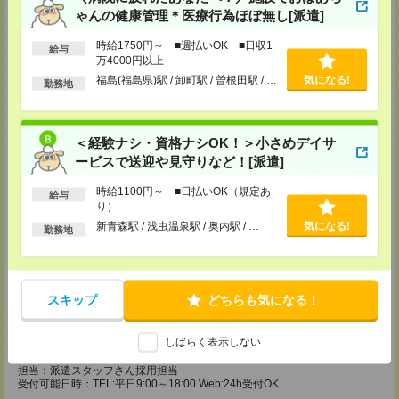
受付可能日時：TEL:平日9:00～18:00 Web:24h受付OK
ゃんの健康管理＊医療行為ほぼ無し[派遣]
株式会社日本ワークプレイス 相模原事務所
時給1750円～ ■週払いOK ■日収1
給与
〒252-0231
万4000円以上
神奈川県相模原市中央区相模原4-1-20 アルファビル 3F
福島(福島県)駅 / 卸町駅 / 曽根田駅 / …
気になる!
TEL：042-786-5601
勤務地
FAX：042-786-5602
MAIL：
info@n-workplace.jp
担当：派遣スタッフさん採用担当
受付可能日時：TEL:平日9:00～18:00 Web:24h受付OK
＜経験ナシ・資格ナシOK！＞小さめデイサ
ービスで送迎や見守りなど！[派遣]
株式会社日本ワークプレイス 平塚事務所
〒254ー0811
時給1100円～ ■日払いOK（規定あ
神奈川県平塚市八重咲町 6ー1 平塚南口駅前ビル 6F
給与
TEL：0463-20-4080
り）
FAX：0463-20-4081
新青森駅 / 浅虫温泉駅 / 奥内駅 / …
気になる!
勤務地
MAIL：
info@n-workplace.jp
担当：派遣スタッフさん採用担当
受付可能日時：TEL:平日9:00～18:00 Web:24h受付OK
株式会社日本ワークプレイス 中部支店
スキップ
どちらも気になる！
〒491ー0858
愛知県一宮市栄1ー3ー29 東海ビル 3F
TEL：0586-26-0550
しばらく表示しない
FAX：0586-26-0551
MAIL：
info@n-workplace.jp
担当：派遣スタッフさん採用担当
受付可能日時：TEL:平日9:00～18:00 Web:24h受付OK