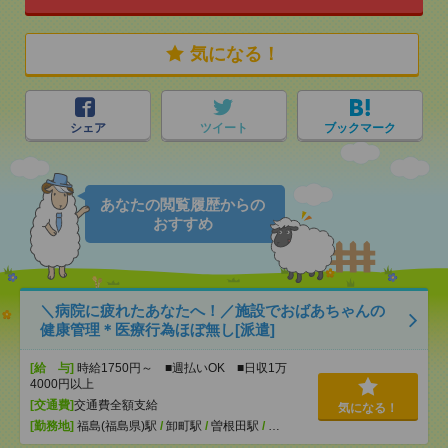
気になる！
シェア
ツイート
ブックマーク
あなたの閲覧履歴からの
おすすめ
＼病院に疲れたあなたへ！／施設でおばあちゃんの
健康管理＊医療行為ほぼ無し[派遣]
[給 与]
時給1750円～ ■週払いOK ■日収1万
4000円以上
[交通費]
交通費全額支給
気になる！
[勤務地]
福島(福島県)駅
/
卸町駅
/
曽根田駅
/
…