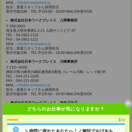
MAIL：
info@n-workplace.jp
担当：派遣スタッフさん採用担当
受付可能日時：TEL:平日9:00～18:00 Web:24h受付OK
株式会社日本ワークプレイス 入間事務所
〒358-0003
埼玉県入間市豊岡1-2-21 入間サントピア 2F
TEL：04-2901-1110
FAX：04-2901-1111
MAIL：
info@n-workplace.jp
担当：派遣スタッフさん採用担当
受付可能日時：TEL:平日9:00～18:00 Web:24h受付OK
株式会社日本ワークプレイス 川崎事務所
〒210ー0005
神奈川県川崎市川崎区東田町8番地 パレール川崎・レッド館 4F
TEL：044-221-0245
FAX：044-221-0246
MAIL：
info@n-workplace.jp
担当：派遣スタッフさん採用担当
受付可能日時：TEL:平日9:00～18:00 Web:24h受付OK
×
株式会社日本ワークプレイス 神奈川支店
どちらのお仕事が気になりますか？
〒243ー0432
神奈川県海老名市中央2ー9ー50 海老名プライムタワー 7F
TEL：046-236-4110
1
/10
FAX：046-236-4120
MAIL：
info@n-workplace.jp
＼病院に疲れたあなたへ！／施設でおばあち
担当：派遣スタッフさん採用担当