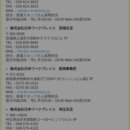
TEL：028-614-3622
FAX：028-614-3623
MAIL：
info@n-workplace.jp
担当：派遣スタッフさん採用担当
受付可能日時：TEL:平日9:00～18:00 Web:24h受付OK
株式会社日本ワークプレイス 茨城支店
〒300-0036
茨城県土浦市大和町9-3 ウララ3ビル 7F
TEL：029-835-9840
FAX：029-835-9839
MAIL：
info@n-workplace.jp
担当：派遣スタッフさん採用担当
受付可能日時：TEL:平日9:00～18:00 Web:24h受付OK
株式会社日本ワークプレイス 群馬事務所
〒372-0031
群馬県伊勢崎市今泉町2丁目947-15 サンシンビル第2 2F
TEL：0270-30-1022
FAX：0270-30-1023
MAIL：
info@n-workplace.jp
担当：派遣スタッフさん採用担当
受付可能日時：TEL:平日9:00～18:00 Web:24h受付OK
株式会社日本ワークプレイス 埼玉支店
〒366ー0824
埼玉県深谷市西島町２ー10ー1 ミツワビル 4F
TEL：048-570-4102
FAX：048-570-4103