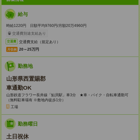
給与
時給1220円 日額平均9760円/月額20万4960円
交通費別途支給あり
交通費支給（規定あり）
交通費
20～25万円
月収例
勤務地
山形県西置賜郡
車通勤OK
山形鉄道フラワー長井線「鮎貝駅」車3分 ★車・バイク・自転車通勤可
（無料駐車場有 ※敷地内徒歩1分）
工場
勤務曜日
土日祝休