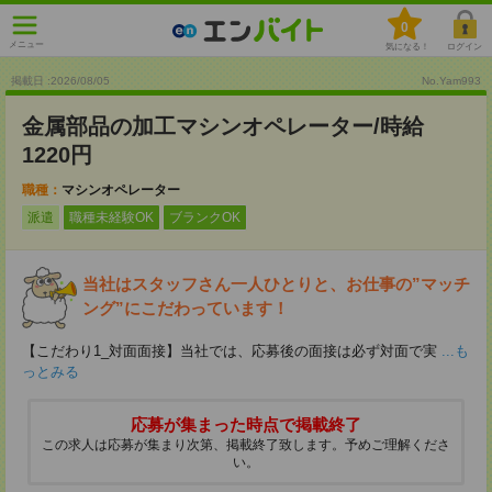
0
メニュー
気になる！
ログイン
掲載日 :2026
/
08
/
05
No.Yam993
金属部品の加工マシンオペレーター/時給
1220円
職種：
マシンオペレーター
派遣
職種未経験OK
ブランクOK
当社はスタッフさん一人ひとりと、お仕事の”マッチ
ング”にこだわっています！
【こだわり1_対面面接】当社では、応募後の面接は必ず対面で実
...も
っとみる
応募が集まった時点で掲載終了
この求人は応募が集まり次第、掲載終了致します。予めご理解くださ
い。