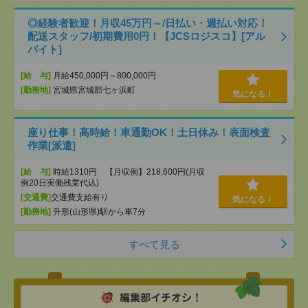
◎経験者歓迎！月収45万円～/日払い・週払い対応！
配送スタッフ/初期費用0円！【JCSロジスコ】[アル
バイト]
[給 与]
月給450,000円～800,000円
[勤務地]
宮城県宮城郡七ヶ浜町
気になる！
座り仕事！高時給！車通勤OK！土日休み！表面検査
作業[派遣]
[給 与]
時給1310円 【月収例】218,600円(月収
例20日実働残業代込)
[交通費]
交通費支給有り
気になる！
[勤務地]
升形(山形県)駅から車7分
すべて見る