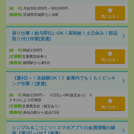
[給 与]
月給300,000円～500,000円
[勤務地]
宮城県宮城郡七ヶ浜町
気になる！
座り仕事！給与即払いOK！高時給！土日休み！部品
取り付け作業[派遣]
[給 与]
時給1300円
[交通費]
交通費支給有り
気になる！
[勤務地]
鶴岡駅から車5分
《週4日～！未経験OK！》倉庫内でもくもくピッキ
ング作業！[派遣]
[給 与]
時給1200円～ ※日払いOK(規定あり) ※
スキルにより応相談
[交通費]
交通費支給（規定あり）
気になる！
[勤務地]
南仙台駅から徒歩15分
シンプル＆こつこつ！スマホアプリの会員情報の確
認【週3日～OK】[派遣]