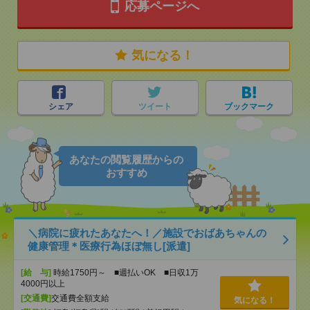
応募ページへ
気になる！
シェア
ツイート
ブックマーク
あなたの閲覧履歴からの
おすすめ
＼病院に疲れたあなたへ！／施設でおばあちゃんの
健康管理＊医療行為ほぼ無し[派遣]
[給 与]
時給1750円～ ■週払いOK ■日収1万
4000円以上
[交通費]
交通費全額支給
気になる！