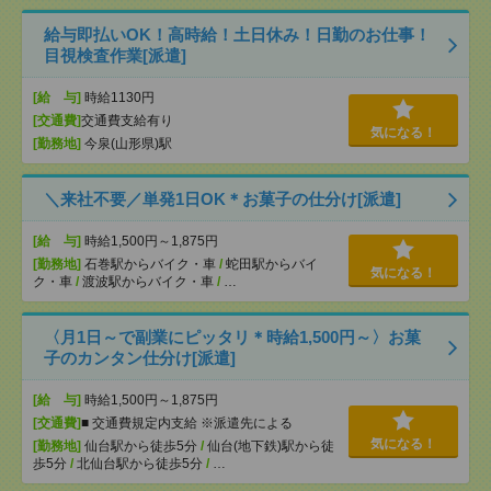
給与即払いOK！高時給！土日休み！日勤のお仕事！
目視検査作業[派遣]
[給 与]
時給1130円
[交通費]
交通費支給有り
気になる！
[勤務地]
今泉(山形県)駅
＼来社不要／単発1日OK＊お菓子の仕分け[派遣]
[給 与]
時給1,500円～1,875円
[勤務地]
石巻駅からバイク・車
/
蛇田駅からバイ
気になる！
ク・車
/
渡波駅からバイク・車
/
…
〈月1日～で副業にピッタリ＊時給1,500円～〉お菓
子のカンタン仕分け[派遣]
[給 与]
時給1,500円～1,875円
[交通費]
■ 交通費規定内支給 ※派遣先による
気になる！
[勤務地]
仙台駅から徒歩5分
/
仙台(地下鉄)駅から徒
歩5分
/
北仙台駅から徒歩5分
/
…