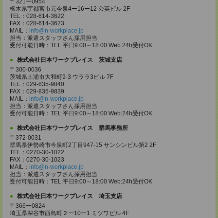
〒321ー0954
栃木県宇都宮市元今泉4ー16ー12 公英ビル 2F
TEL：028-614-3622
FAX：028-614-3623
MAIL：
info@n-workplace.jp
担当：派遣スタッフさん採用担当
受付可能日時：TEL:平日9:00～18:00 Web:24h受付OK
株式会社日本ワークプレイス 茨城支店
〒300-0036
茨城県土浦市大和町9-3 ウララ3ビル 7F
TEL：029-835-9840
FAX：029-835-9839
MAIL：
info@n-workplace.jp
担当：派遣スタッフさん採用担当
受付可能日時：TEL:平日9:00～18:00 Web:24h受付OK
株式会社日本ワークプレイス 群馬事務所
〒372-0031
群馬県伊勢崎市今泉町2丁目947-15 サンシンビル第2 2F
TEL：0270-30-1022
FAX：0270-30-1023
MAIL：
info@n-workplace.jp
担当：派遣スタッフさん採用担当
受付可能日時：TEL:平日9:00～18:00 Web:24h受付OK
株式会社日本ワークプレイス 埼玉支店
〒366ー0824
埼玉県深谷市西島町２ー10ー1 ミツワビル 4F