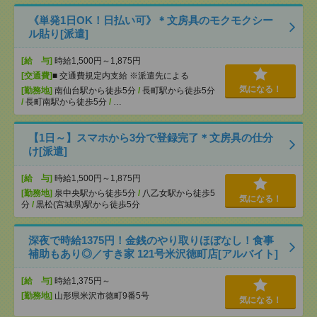
《単発1日OK！日払い可》＊文房具のモクモクシー
ル貼り[派遣]
[給 与]
時給1,500円～1,875円
[交通費]
■ 交通費規定内支給 ※派遣先による
気になる！
[勤務地]
南仙台駅から徒歩5分
/
長町駅から徒歩5分
/
長町南駅から徒歩5分
/
…
【1日～】スマホから3分で登録完了＊文房具の仕分
け[派遣]
[給 与]
時給1,500円～1,875円
[勤務地]
泉中央駅から徒歩5分
/
八乙女駅から徒歩5
気になる！
分
/
黒松(宮城県)駅から徒歩5分
深夜で時給1375円！金銭のやり取りほぼなし！食事
補助もあり◎／すき家 121号米沢徳町店[アルバイト]
[給 与]
時給1,375円～
[勤務地]
山形県米沢市徳町9番5号
気になる！