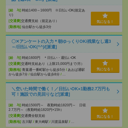
[給 与]
時給1400～1600円 ※日払いOK(規定あ
り)
[交通費]
交通費支給（規定あり）
気になる！
[勤務地]
仙台駅から徒歩3分
〇✕アンケートの入力＊朝ゆっくりOK/残業なし週3
～/日払いOK(^^)/[派遣]
[給 与]
時給1600円 ＊日払い・週払いOK
[交通費]
交通時支給あり（上限15,000円まで/月）
気になる！
[勤務地]
青葉通一番町駅から徒歩5分
/
あおば通駅
から徒歩7分
/
仙台駅から徒歩8分
/
…
＼空いた時間で働く！／日払いOK×1勤務2.7万円も
可！施設での見回りなど[派遣]
[給 与]
時給1500円～ 夜勤時給1820円～ 日収
2.7万円～（夜勤時給1820円×15h）
[交通費]
交通費全額支給
気になる！
[勤務地]
古川駅
/
東大崎駅
/
川渡温泉駅
/
…