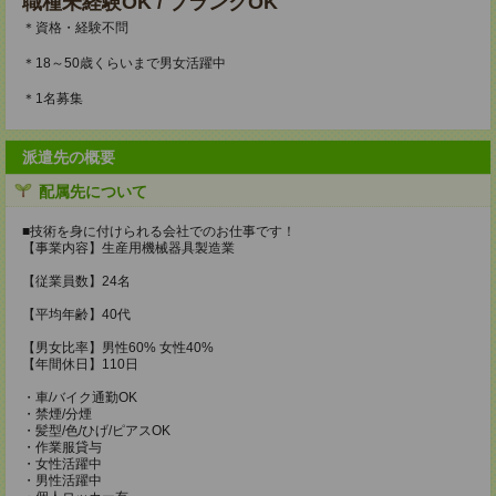
職種未経験OK / ブランクOK
＊資格・経験不問
＊18～50歳くらいまで男女活躍中
＊1名募集
派遣先の概要
配属先について
■技術を身に付けられる会社でのお仕事です！
【事業内容】生産用機械器具製造業
【従業員数】24名
【平均年齢】40代
【男女比率】男性60% 女性40%
【年間休日】110日
・車/バイク通勤OK
・禁煙/分煙
・髪型/色/ひげ/ピアスOK
・作業服貸与
・女性活躍中
・男性活躍中