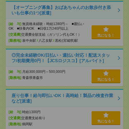
【オープニング募集】おばあちゃんのお散歩付き添
いも仕事の1つ[派遣]
[給 与]
無資格未経験：時給1280円～ ■週払い
OK ■扶養内OK ■日収1万240円以上
[交通費]
交通費全額支給（ガソリン代もOK！）
気になる！
[勤務地]
泉中央駅
/
八乙女駅
/
黒松(宮城県)駅
◎完全未経験OK/日払い・週払い対応！配送スタッ
フ/初期費用0円！【JCSロジスコ】[アルバイト]
[給 与]
月給300,000円～500,000円
[勤務地]
青森県青森市
気になる！
座り仕事！給与即払いOK！高時給！製品の検査作業
など[派遣]
[給 与]
時給1300円
[交通費]
交通費支給有り
気になる！
[勤務地]
鶴岡駅