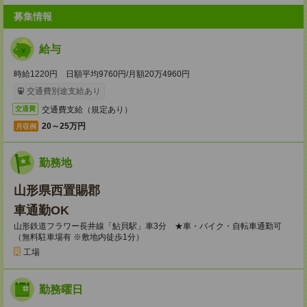
募集情報
給与
時給1220円 日額平均9760円/月額20万4960円
交通費別途支給あり
交通費支給（規定あり）
交通費
20～25万円
月収例
勤務地
山形県西置賜郡
車通勤OK
山形鉄道フラワー長井線「鮎貝駅」車3分 ★車・バイク・自転車通勤可
（無料駐車場有 ※敷地内徒歩1分）
工場
勤務曜日