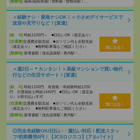
[勤務地]
福島(福島県)駅
/
卸町駅
/
曽根田駅
/
…
＜経験ナシ・資格ナシOK！＞小さめデイサービスで
送迎や見守りなど！[派遣]
[給 与]
時給1100円～ ■日払いOK（規定あり）
[交通費]
交通費全額支給 ■ガソリン代も全額支給
（規定あり） ■無料駐車場もご相談ください
気になる！
[勤務地]
新青森駅
/
浅虫温泉駅
/
奥内駅
/
…
＜週2日～＊カンタン！＞高級マンションで買い物代
行などの生活サポート！[派遣]
[給 与]
時給1100円 有資格・有経験時給1250
円 介護福祉士時給1440円 ■日払いOK（規定あ
り）※即日払い不可
[交通費]
交通費全額支給 ■ガソリン代も全額支給
気になる！
（規定あり） ■無料駐車場もご相談ください
[勤務地]
新青森駅
/
浅虫温泉駅
/
奥内駅
/
…
◎完全未経験OK/日払い・週払い対応！配送スタッ
フ/初期費用0円！【JCSロジスコ】[アルバイト]