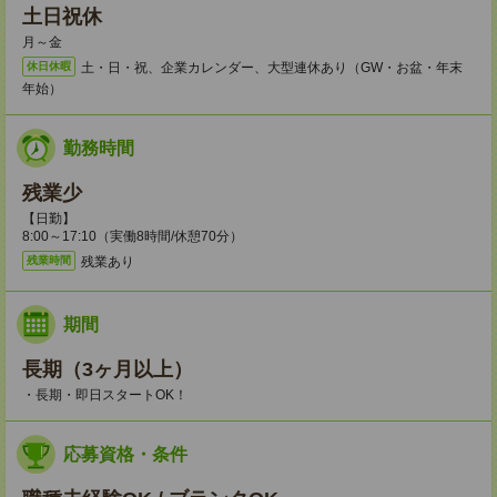
土日祝休
月～金
土・日・祝、企業カレンダー、大型連休あり（GW・お盆・年末
休日休暇
年始）
勤務時間
残業少
【日勤】
8:00～17:10（実働8時間/休憩70分）
残業あり
残業時間
期間
長期（3ヶ月以上）
・長期・即日スタートOK！
応募資格・条件