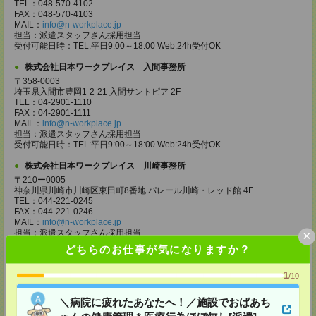
TEL：048-570-4102
FAX：048-570-4103
MAIL：
info@n-workplace.jp
担当：派遣スタッフさん採用担当
受付可能日時：TEL:平日9:00～18:00 Web:24h受付OK
株式会社日本ワークプレイス 入間事務所
〒358-0003
埼玉県入間市豊岡1-2-21 入間サントピア 2F
TEL：04-2901-1110
FAX：04-2901-1111
MAIL：
info@n-workplace.jp
担当：派遣スタッフさん採用担当
受付可能日時：TEL:平日9:00～18:00 Web:24h受付OK
株式会社日本ワークプレイス 川崎事務所
〒210ー0005
神奈川県川崎市川崎区東田町8番地 パレール川崎・レッド館 4F
TEL：044-221-0245
FAX：044-221-0246
MAIL：
info@n-workplace.jp
×
担当：派遣スタッフさん採用担当
受付可能日時：TEL:平日9:00～18:00 Web:24h受付OK
どちらのお仕事が気になりますか？
株式会社日本ワークプレイス 神奈川支店
1
/10
〒243ー0432
神奈川県海老名市中央2ー9ー50 海老名プライムタワー 7F
TEL：046-236-4110
＼病院に疲れたあなたへ！／施設でおばあち
FAX：046-236-4120