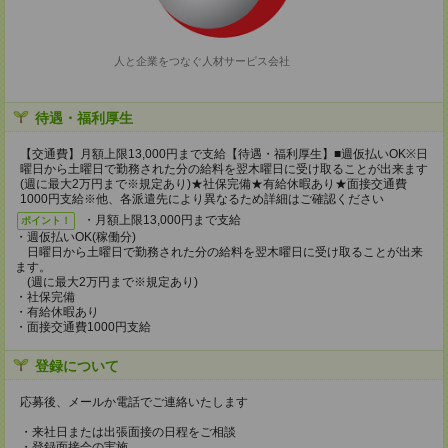
人と企業をつなぐ人材サービス会社
待遇・福利厚生
【交通費】月額上限13,000円まで支給【待遇・福利厚生】■週仮払いOK※日
曜日から土曜日で勤務された分の給料を翌木曜日に受け取ることが出来ます
(週に最大2万円まで※規定あり)★社保完備★有給休暇あり★面接交通費
1000円支給※他、各派遣先により異なるため詳細はご確認ください
・月額上限13,000円まで支給
ポイント！
・週仮払いOK(稼働分)
日曜日から土曜日で勤務された分の給料を翌木曜日に受け取ることが出来
ます。
(週に最大2万円まで※規定あり)
・社保完備
・有給休暇あり
・面接交通費1000円支給
登録について
応募後、メールか電話でご連絡いたします
・来社日または出張面接の日程をご相談
・登録面接会の実施