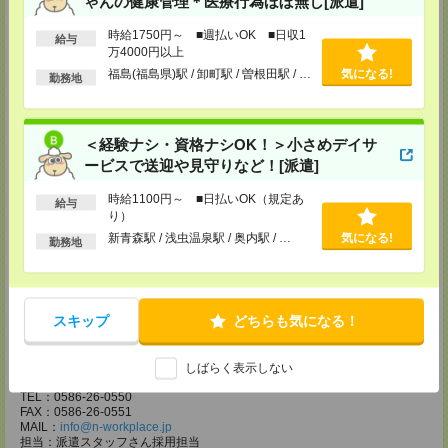
ゃんの健康管理＊医療行為ほぼ無し[派遣]
MAIL：
info@n-workplace.jp
担当：派遣スタッフさん採用担当
時給1750円～ ■週払いOK ■日収1
受付可能日時：TEL:平日9:00～18:00 Web:24h受付OK
給与
万4000円以上
株式会社日本ワークプレイス 相模原事務所
福島(福島県)駅 / 卸町駅 / 曽根田駅 / …
気になる!
勤務地
〒252-0231
神奈川県相模原市中央区相模原4-1-20 アルファビル 3F
TEL：042-786-5601
FAX：042-786-5602
＜経験ナシ・資格ナシOK！＞小さめデイサ
MAIL：
info@n-workplace.jp
担当：派遣スタッフさん採用担当
ービスで送迎や見守りなど！[派遣]
受付可能日時：TEL:平日9:00～18:00 Web:24h受付OK
時給1100円～ ■日払いOK（規定あ
給与
株式会社日本ワークプレイス 平塚事務所
り）
〒254ー0811
新青森駅 / 浅虫温泉駅 / 奥内駅 / …
気になる!
神奈川県平塚市八重咲町 6ー1 平塚南口駅前ビル 6F
勤務地
TEL：0463-20-4080
FAX：0463-20-4081
MAIL：
info@n-workplace.jp
担当：派遣スタッフさん採用担当
受付可能日時：TEL:平日9:00～18:00 Web:24h受付OK
スキップ
どちらも気になる！
株式会社日本ワークプレイス 中部支店
〒491ー0858
しばらく表示しない
愛知県一宮市栄1ー3ー29 東海ビル 3F
TEL：0586-26-0550
FAX：0586-26-0551
MAIL：
info@n-workplace.jp
担当：派遣スタッフさん採用担当