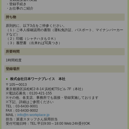
・登録手続き
・お仕事のご紹介
持ち物
原則的に、以下3点をご持参ください。
（１）ご本人様確認用の書類（運転免許証、パスポート、マイナンバーカー
ドなど）
（２）印鑑（シャチハタもＯＫ）
（３）履歴書 （出来れば写真つき）
所要時間
1時間程度
登録場所
株式会社日本ワークプレイス 本社
〒105ー0013
東京都港区浜松町2-8-14 浜松町TSビル 7F（本社）
※電話応募先：0120-421-155
※その他、各支店、事務所でも面接・登録実施しております
※下記、詳細はご参照ください
TEL：03-6430-9001
FAX：03-6430-9002
MAIL：
info@n-workplace.jp
担当：派遣スタッフさん採用担当
受付可能日時：TEL:平日9:00～18:00 Web:24h受付OK