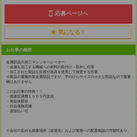
応募ページへ
気になる！
お仕事の概要
金属部品の加工マシンオペレーター
・金属を加工する機械への材料の取付け・取外し作業
・加工された製品を目視や器具を使用して検査する作業
※製品の運搬作業金属部品ですが、手のひらサイズの小さな部品なので重量
物はありません
このお仕事の特典！！
・面接交通費１０００円支給
・有給休暇有
・社会保険完備
・週仮払い可
※会社の定める就業場所（派遣先）および業務への配置相談の可能性あり。