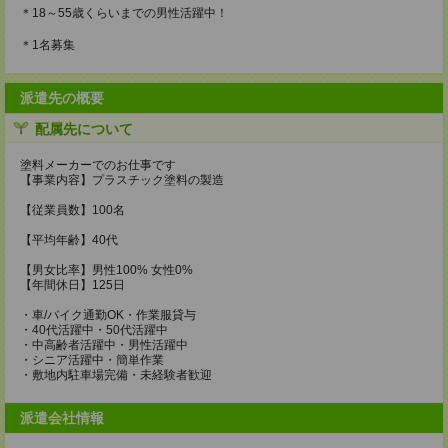
＊18～55歳くらいまでの男性活躍中！
＊1名募集
派遣先の概要
配属先について
塗料メーカーでのお仕事です
【事業内容】プラスチック塗料の製造
【従業員数】100名
【平均年齢】40代
【男女比率】男性100% 女性0%
【年間休日】125日
・車/バイク通勤OK・作業服貸与
・40代活躍中・50代活躍中
・中高齢者活躍中・男性活躍中
・シニア活躍中・簡単作業
・敷地内駐車場完備・未経験者歓迎
派遣会社情報