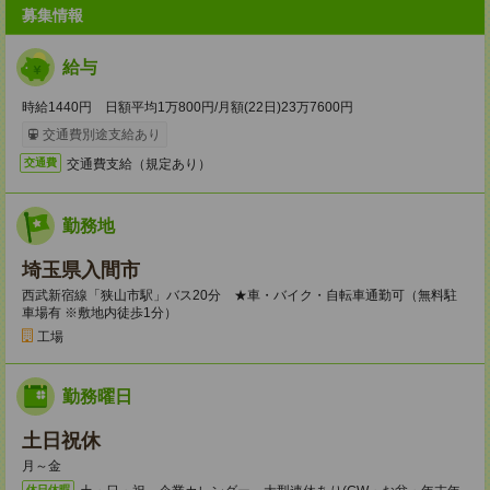
募集情報
給与
時給1440円 日額平均1万800円/月額(22日)23万7600円
交通費別途支給あり
交通費支給（規定あり）
交通費
勤務地
埼玉県入間市
西武新宿線「狭山市駅」バス20分 ★車・バイク・自転車通勤可（無料駐
車場有 ※敷地内徒歩1分）
工場
勤務曜日
土日祝休
月～金
休日休暇