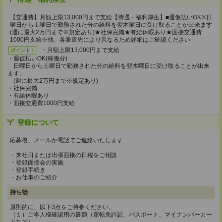
【交通費】月額上限13,000円まで支給【待遇・福利厚生】■週仮払いOK※日
曜日から土曜日で勤務された分の給料を翌木曜日に受け取ることが出来ます
(週に最大2万円まで※規定あり)★社保完備★有給休暇あり★面接交通費
1000円支給※他、各派遣先により異なるため詳細はご確認ください
・月額上限13,000円まで支給
ポイント！
・週仮払いOK(稼働分)
日曜日から土曜日で勤務された分の給料を翌木曜日に受け取ることが出来
ます。
(週に最大2万円まで※規定あり)
・社保完備
・有給休暇あり
・面接交通費1000円支給
登録について
応募後、メールか電話でご連絡いたします
・来社日または出張面接の日程をご相談
・登録面接会の実施
・登録手続き
・お仕事のご紹介
持ち物
原則的に、以下3点をご持参ください。
（１）ご本人様確認用の書類（運転免許証、パスポート、マイナンバーカー