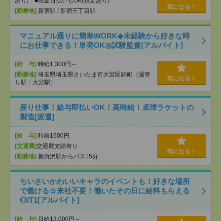
あり) ■現金日払いもOK(規定あり)
気になる！
[勤務地]
新宿駅
/
新宿三丁目駅
マニュアル通りに簡単WORK◆未経験から好きな時
にお仕事できる！単発OK◎試験監督[アルバイト]
[給 与]
時給1,300円～
[勤務地]
埼玉県埼玉県さいたま市大宮区錦町（最寄
気になる！
り駅：大宮駅）
座り仕事！給与即払いOK！高時給！卓球ラケットの
製造[派遣]
[給 与]
時給1600円
[交通費]
交通費支給有り
気になる！
[勤務地]
新所沢駅からバス15分
ちいさいかわいいキャラのイベントも！好きな場所
で働ける☆来社不要！働いたその日に給料もらえる
◎/T1[アルバイト]
[給 与]
日給13,000円～