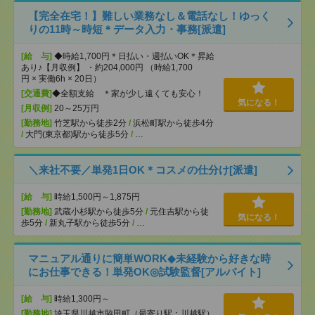
【完全在宅！】難しい業務なし＆電話なし！ゆっく
りの11時～時短＊データ入力・事務[派遣]
[給 与]
◆時給1,700円＊日払い・週払いOK＊昇給
あり♪【月収例】 ・約204,000円 （時給1,700
円 × 実働6h × 20日）
[交通費]
◆全額支給 ＊家が少し遠くても安心！
気になる！
[月収例]
20～25万円
[勤務地]
竹芝駅から徒歩2分
/
浜松町駅から徒歩4分
/
大門(東京都)駅から徒歩5分
/
…
＼来社不要／単発1日OK＊コスメの仕分け[派遣]
[給 与]
時給1,500円～1,875円
[勤務地]
武蔵小杉駅から徒歩5分
/
元住吉駅から徒
気になる！
歩5分
/
新丸子駅から徒歩5分
/
…
マニュアル通りに簡単WORK◆未経験から好きな時
にお仕事できる！単発OK◎試験監督[アルバイト]
[給 与]
時給1,300円～
[勤務地]
埼玉県川越市脇田町（最寄り駅：川越駅）