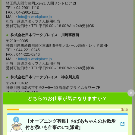
埼玉県入間市豊岡1-2-21 入間サントピア 2F
TEL：04-2901-1110
FAX：04-2901-1111
MAIL：
info@n-workplace.jp
担当：派遣スタッフさん採用担当
受付可能日時：TEL:平日9:00～18:00 Web:24h受付OK
株式会社日本ワークプレイス 川崎事務所
〒210ー0005
神奈川県川崎市川崎区東田町8番地 パレール川崎・レッド館 4F
TEL：044-221-0245
FAX：044-221-0246
MAIL：
info@n-workplace.jp
担当：派遣スタッフさん採用担当
受付可能日時：TEL:平日9:00～18:00 Web:24h受付OK
株式会社日本ワークプレイス 神奈川支店
〒243ー0432
神奈川県海老名市中央2ー9ー50 海老名プライムタワー 7F
×
TEL：046-236-4110
FAX：046-236-4120
どちらのお仕事が気になりますか？
MAIL：
info@n-workplace.jp
担当：派遣スタッフさん採用担当
1
/10
受付可能日時：TEL:平日9:00～18:00 Web:24h受付OK
株式会社日本ワークプレイス 相模原事務所
【オープニング募集】おばあちゃんのお散歩
〒252-0231
付き添いも仕事の1つ[派遣]
神奈川県相模原市中央区相模原4-1-20 アルファビル 3F
TEL：042-786-5601