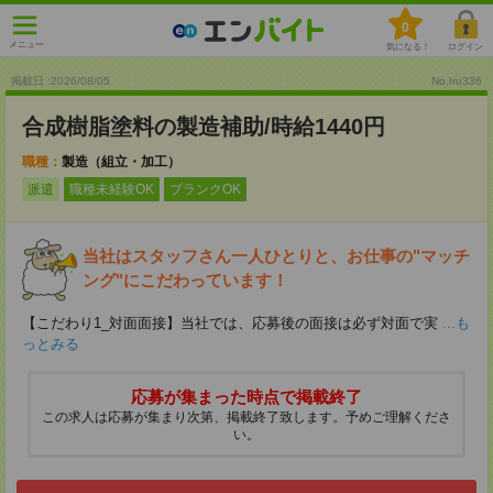
0
メニュー
気になる！
ログイン
掲載日 :2026
/
08
/
05
No.Iru336
合成樹脂塗料の製造補助/時給1440円
職種：
製造（組立・加工）
派遣
職種未経験OK
ブランクOK
当社はスタッフさん一人ひとりと、お仕事の"マッチ
ング"にこだわっています！
【こだわり1_対面面接】当社では、応募後の面接は必ず対面で実
...も
っとみる
応募が集まった時点で掲載終了
この求人は応募が集まり次第、掲載終了致します。予めご理解くださ
い。