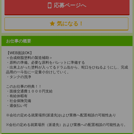
応募ページへ
気になる！
お仕事の概要
【WEB面談OK】
＜合成樹脂塗料の製造補助＞
・原料の準備。必要な原料をパレットに準備する
・出来上がった塗料が入ってるドラム缶から、蛇口をひねるようにし、完成
品用の一斗缶に一定量小分けしていく。
・タンクの洗浄
このお仕事の特典！！
・面接交通費１０００円支給
・有給休暇有
・社会保険完備
・週仮払い可
※会社の定める就業場所(派遣先)および業務へ配置相談の可能性あり
※会社の定める就業場所（派遣先）および業務への配置相談の可能性あり。