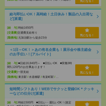
気になる！
給与即払いOK！高時給！土日休み！製品の入出荷な
ど[派遣]
[給 与]
時給1650円
[交通費]
交通費支給有り
気になる！
[勤務地]
元加治駅から徒歩23分
＜1日～OK！＞あの有名企業も！展示会や株主総会
のお手伝い！[アルバイト]
[給 与]
■日給16,840円～ ■日払いOK ■実働3時
間5,120円のお仕事あります！
[交通費]
一部支給
気になる！
[勤務地]
東京駅
/
水道橋駅
/
有楽町駅
/
…
短時間シフトあり！WEBでサクッと登録OK＊クッキ
ーなどの仕分け[派遣]
[給 与]
時給1500円 ■日払い・週払いOK！(規定