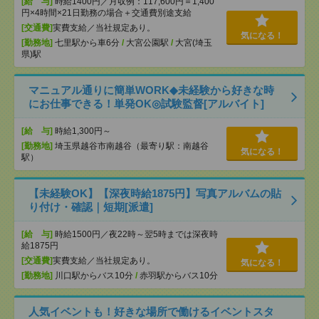
[給 与]
時給1400円／月収例：117,600円＝1,400
円×4時間×21日勤務の場合＋交通費別途支給
[交通費]
実費支給／当社規定あり。
気になる！
[勤務地]
七里駅から車6分
/
大宮公園駅
/
大宮(埼玉
県)駅
マニュアル通りに簡単WORK◆未経験から好きな時
にお仕事できる！単発OK◎試験監督[アルバイト]
[給 与]
時給1,300円～
[勤務地]
埼玉県越谷市南越谷（最寄り駅：南越谷
気になる！
駅）
【未経験OK】【深夜時給1875円】写真アルバムの貼
り付け・確認｜短期[派遣]
[給 与]
時給1500円／夜22時～翌5時までは深夜時
給1875円
[交通費]
実費支給／当社規定あり。
気になる！
[勤務地]
川口駅からバス10分
/
赤羽駅からバス10分
人気イベントも！好きな場所で働けるイベントスタ