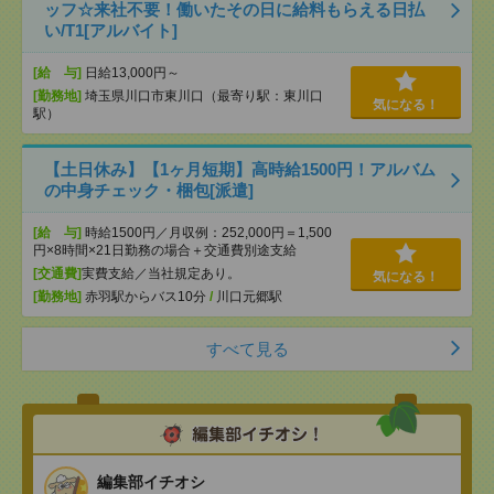
ッフ☆来社不要！働いたその日に給料もらえる日払
い/T1[アルバイト]
[給 与]
日給13,000円～
[勤務地]
埼玉県川口市東川口（最寄り駅：東川口
気になる！
駅）
【土日休み】【1ヶ月短期】高時給1500円！アルバム
の中身チェック・梱包[派遣]
[給 与]
時給1500円／月収例：252,000円＝1,500
円×8時間×21日勤務の場合＋交通費別途支給
[交通費]
実費支給／当社規定あり。
気になる！
[勤務地]
赤羽駅からバス10分
/
川口元郷駅
すべて見る
編集部イチオシ