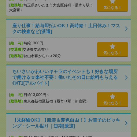
[勤務地]
埼玉県さいたま市大宮区錦町（最寄り駅：
気になる！
大宮駅）
座り仕事！給与即払いOK！高時給！土日休み！マス
クの検査など[派遣]
[給 与]
時給1300円
[交通費]
交通費支給有り
気になる！
[勤務地]
狭山市駅からバス20分
ちいさいかわいいキャラのイベントも！好きな場所
で働ける☆来社不要！働いたその日に給料もらえる
◎/T1[アルバイト]
[給 与]
日給13,000円～
[勤務地]
東京都新宿区新宿（最寄り駅：新宿駅）
気になる！
【未経験OK】【服装＆髪色自由！】お菓子のピッキ
ング・シール貼り｜短期[派遣]