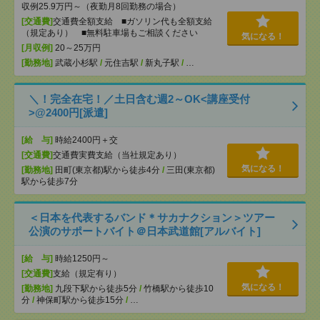
収例25.9万円～（夜勤月8回勤務の場合）
[交通費]
交通費全額支給 ■ガソリン代も全額支給
（規定あり） ■無料駐車場もご相談ください
気になる！
[月収例]
20～25万円
[勤務地]
武蔵小杉駅
/
元住吉駅
/
新丸子駅
/
…
＼！完全在宅！／土日含む週2～OK<講座受付
>@2400円[派遣]
[給 与]
時給2400円＋交
[交通費]
交通費実費支給（当社規定あり）
気になる！
[勤務地]
田町(東京都)駅から徒歩4分
/
三田(東京都)
駅から徒歩7分
＜日本を代表するバンド＊サカナクション＞ツアー
公演のサポートバイト＠日本武道館[アルバイト]
[給 与]
時給1250円～
[交通費]
支給（規定有り）
気になる！
[勤務地]
九段下駅から徒歩5分
/
竹橋駅から徒歩10
分
/
神保町駅から徒歩15分
/
…