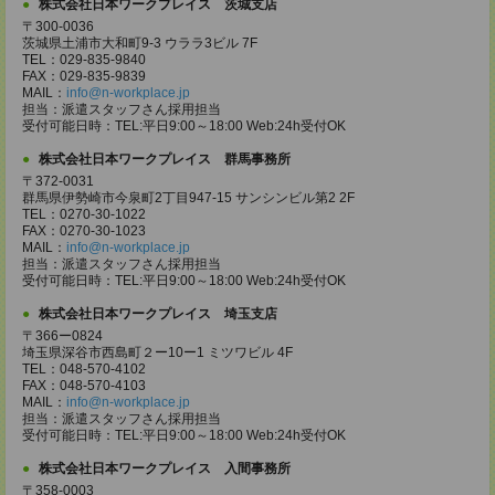
株式会社日本ワークプレイス 茨城支店
〒300-0036
茨城県土浦市大和町9-3 ウララ3ビル 7F
TEL：029-835-9840
FAX：029-835-9839
MAIL：
info@n-workplace.jp
担当：派遣スタッフさん採用担当
受付可能日時：TEL:平日9:00～18:00 Web:24h受付OK
株式会社日本ワークプレイス 群馬事務所
〒372-0031
群馬県伊勢崎市今泉町2丁目947-15 サンシンビル第2 2F
TEL：0270-30-1022
FAX：0270-30-1023
MAIL：
info@n-workplace.jp
担当：派遣スタッフさん採用担当
受付可能日時：TEL:平日9:00～18:00 Web:24h受付OK
株式会社日本ワークプレイス 埼玉支店
〒366ー0824
埼玉県深谷市西島町２ー10ー1 ミツワビル 4F
TEL：048-570-4102
FAX：048-570-4103
MAIL：
info@n-workplace.jp
担当：派遣スタッフさん採用担当
受付可能日時：TEL:平日9:00～18:00 Web:24h受付OK
株式会社日本ワークプレイス 入間事務所
〒358-0003