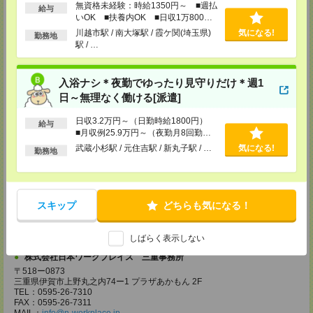
無資格未経験：時給1350円～ ■週払
給与
FAX：042-786-5602
いOK ■扶養内OK ■日収1万800円
MAIL：
info@n-workplace.jp
以上
担当：派遣スタッフさん採用担当
川越市駅 / 南大塚駅 / 霞ケ関(埼玉県)
気になる!
勤務地
受付可能日時：TEL:平日9:00～18:00 Web:24h受付OK
駅 / …
株式会社日本ワークプレイス 平塚事務所
〒254ー0811
入浴ナシ＊夜勤でゆったり見守りだけ＊週1
神奈川県平塚市八重咲町 6ー1 平塚南口駅前ビル 6F
日～無理なく働ける[派遣]
TEL：0463-20-4080
FAX：0463-20-4081
MAIL：
info@n-workplace.jp
日収3.2万円～（日勤時給1800円）
給与
担当：派遣スタッフさん採用担当
■月収例25.9万円～（夜勤月8回勤務
受付可能日時：TEL:平日9:00～18:00 Web:24h受付OK
の場合）
武蔵小杉駅 / 元住吉駅 / 新丸子駅 / …
気になる!
勤務地
株式会社日本ワークプレイス 中部支店
〒491ー0858
愛知県一宮市栄1ー3ー29 東海ビル 3F
TEL：0586-26-0550
スキップ
どちらも気になる！
FAX：0586-26-0551
MAIL：
info@n-workplace.jp
担当：派遣スタッフさん採用担当
受付可能日時：TEL:平日9:00～18:00 Web:24h受付OK
しばらく表示しない
株式会社日本ワークプレイス 三重事務所
〒518ー0873
三重県伊賀市上野丸之内74ー1 プラザあかもん 2F
TEL：0595-26-7310
FAX：0595-26-7311