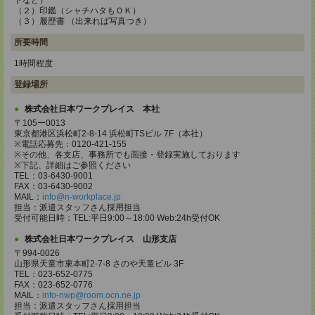
ドなど）
（２）印鑑（シャチハタもＯＫ）
（３）履歴書 （出来れば写真つき）
所要時間
1時間程度
登録場所
株式会社日本ワークプレイス 本社
〒105ー0013
東京都港区浜松町2-8-14 浜松町TSビル 7F（本社）
※電話応募先：0120-421-155
※その他、各支店、事務所でも面接・登録実施しております
※下記、詳細はご参照ください
TEL：03-6430-9001
FAX：03-6430-9002
MAIL：
info@n-workplace.jp
担当：派遣スタッフさん採用担当
受付可能日時：TEL:平日9:00～18:00 Web:24h受付OK
株式会社日本ワークプレイス 山形支店
〒994-0026
山形県天童市東本町2-7-8 さのや天童ビル 3F
TEL：023-652-0775
FAX：023-652-0776
MAIL：
info-nwp@room.ocn.ne.jp
担当：派遣スタッフさん採用担当