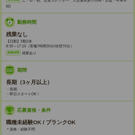
土・日・祝、企業カレンダー、大型連休あり(GW・お盆・年末年
始)
勤務時間
残業なし
【日勤】5勤2休
8:30～17:10（実働7時間30分/休憩70分）
残業あり
残業時間
期間
長期（3ヶ月以上）
・長期
・即日スタートOK！
応募資格・条件
職種未経験OK / ブランクOK
＊資格・経験不問