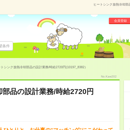
ヒートシンク放熱冷却部品の
会員登録
望条件
トシンク放熱冷却部品の設計業務/時給2720円(10197_8382）
No.Kaw202
部品の設計業務/時給2720円
人ひとりと、お仕事の"マッチング"にこだわって