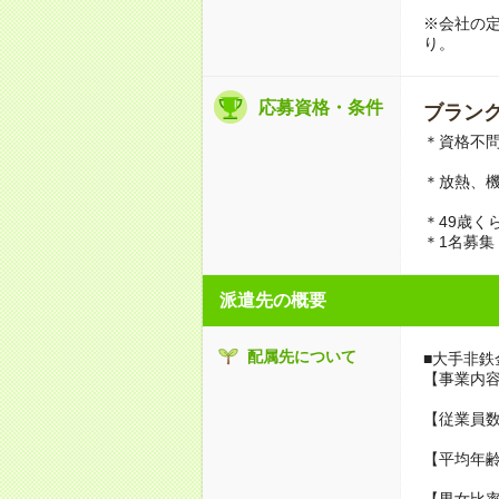
※会社の
り。
応募資格・条件
ブランク
＊資格不
＊放熱、
＊49歳く
＊1名募集
派遣先の概要
配属先について
■大手非鉄
【事業内
【従業員数
【平均年齢
【男女比率