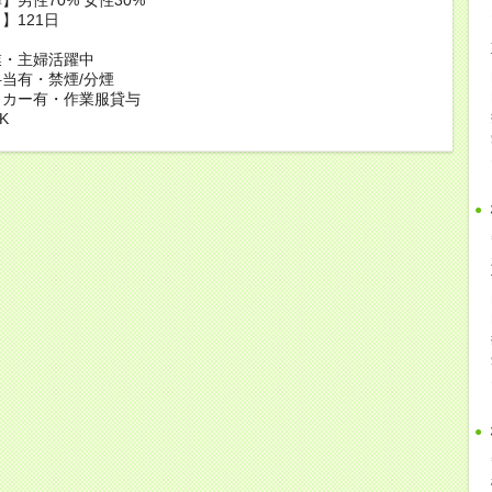
】121日
業・主婦活躍中
当有・禁煙/分煙
ッカー有・作業服貸与
K