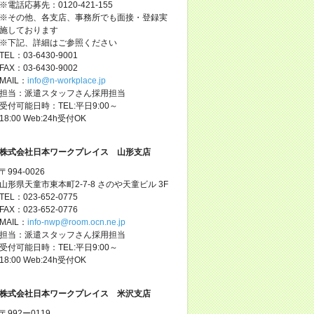
※電話応募先：0120-421-155
※その他、各支店、事務所でも面接・登録実
施しております
※下記、詳細はご参照ください
TEL：03-6430-9001
FAX：03-6430-9002
MAIL：
info@n-workplace.jp
担当：派遣スタッフさん採用担当
受付可能日時：TEL:平日9:00～
18:00 Web:24h受付OK
株式会社日本ワークプレイス 山形支店
〒994-0026
山形県天童市東本町2-7-8 さのや天童ビル 3F
TEL：023-652-0775
FAX：023-652-0776
MAIL：
info-nwp@room.ocn.ne.jp
担当：派遣スタッフさん採用担当
受付可能日時：TEL:平日9:00～
18:00 Web:24h受付OK
株式会社日本ワークプレイス 米沢支店
〒992ー0119