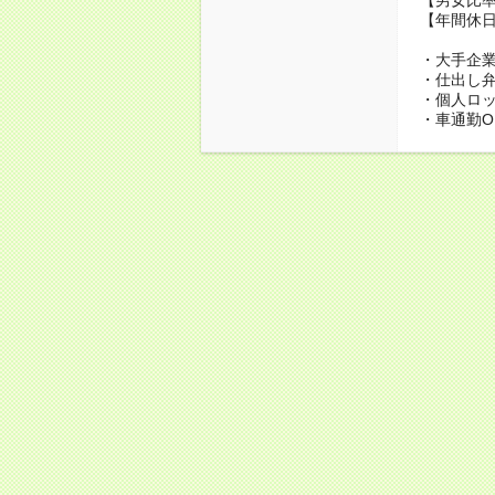
【年間休日
・大手企
・仕出し弁
・個人ロ
・車通勤O