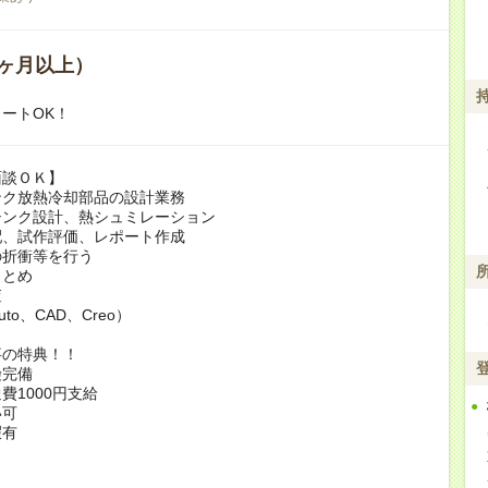
ヶ月以上）
ートOK！
面談ＯＫ】
ンク放熱冷却部品の設計業務
シンク設計、熱シュミレーション
配、試作評価、レポート作成
の折衝等を行う
まとめ
査
uto、CAD、Creo）
事の特典！！
険完備
費1000円支給
い可
暇有