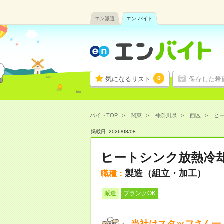
エン派遣
エン バイト
0
気になるリスト
保存した希
バイトTOP
関東
神奈川県
西区
ヒー
掲載日 :
2026
/
08
/
08
ヒートシンク放熱冷却
製造（組立・加工）
職種：
派遣
ブランクOK
当社はスタッフさん一