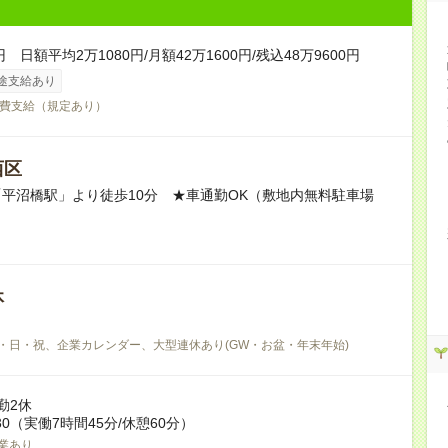
円 日額平均2万1080円/月額42万1600円/残込48万9600円
途支給あり
費支給（規定あり）
西区
平沼橋駅」より徒歩10分 ★車通勤OK（敷地内無料駐車場
休
・日・祝、企業カレンダー、大型連休あり(GW・お盆・年末年始)
勤2休
7:30（実働7時間45分/休憩60分）
業あり