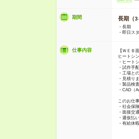
期間
長期（3
・長期
・即日スタ
仕事内容
【ＷＥＢ
ヒートシ
・ヒート
・試作手
・工場と
・見積り
・製品検
・CAD（A
このお仕
・社会保
・面接交通
・週仮払
・有給休