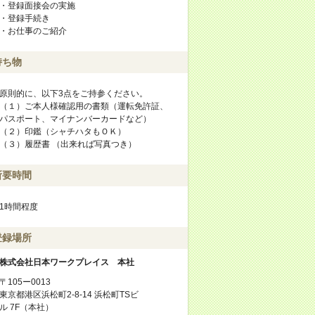
・登録面接会の実施
・登録手続き
・お仕事のご紹介
持ち物
原則的に、以下3点をご持参ください。
（１）ご本人様確認用の書類（運転免許証、
パスポート、マイナンバーカードなど）
（２）印鑑（シャチハタもＯＫ）
（３）履歴書 （出来れば写真つき）
所要時間
1時間程度
登録場所
株式会社日本ワークプレイス 本社
〒105ー0013
東京都港区浜松町2-8-14 浜松町TSビ
ル 7F（本社）