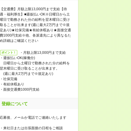
【交通費】月額上限13,000円まで支給【待
遇・福利厚生】■週仮払いOK※日曜日から土
曜日で勤務された分の給料を翌木曜日に受け
取ることが出来ます(週に最大2万円まで※規
定あり)★社保完備★有給休暇あり★面接交通
費1000円支給※他、各派遣先により異なるた
め詳細はご確認ください
・月額上限13,000円まで支給
ポイント！
・週仮払いOK(稼働分)
日曜日から土曜日で勤務された分の給料を
翌木曜日に受け取ることが出来ます。
(週に最大2万円まで※規定あり)
・社保完備
・有給休暇あり
・面接交通費1000円支給
登録について
応募後、メールか電話でご連絡いたします
・来社日または出張面接の日程をご相談