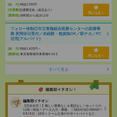
[給 与]
時給1700円
[交通費]
交通費支給（規定あり）
気になる！
[勤務地]
緑町駅から徒歩12分
フォロー体制◎市立青梅総合医療センターの医療事
務 夜間休日受付／未経験・無資格OK／駅チカ／PC
活用[アルバイト]
[給 与]
時給1,420円～
[勤務地]
東京都青梅市東青梅4-16-5
気になる！
すべて見る
編集部イチオシ
【完全在宅！】難しい業務なし＆電話なし！ゆっくりの
11時～時短＊データ入力・事務、＜SEKAI NO OWARI＊
8月15日・16日＞ドーム公演のサポートバイトなど