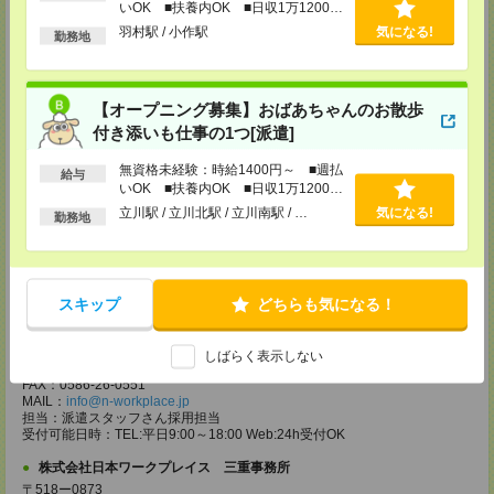
株式会社日本ワークプレイス 相模原事務所
いOK ■扶養内OK ■日収1万1200円
以上
〒252-0231
羽村駅 / 小作駅
気になる!
勤務地
神奈川県相模原市中央区相模原4-1-20 アルファビル 3F
TEL：042-786-5601
FAX：042-786-5602
MAIL：
info@n-workplace.jp
【オープニング募集】おばあちゃんのお散歩
担当：派遣スタッフさん採用担当
受付可能日時：TEL:平日9:00～18:00 Web:24h受付OK
付き添いも仕事の1つ[派遣]
株式会社日本ワークプレイス 平塚事務所
無資格未経験：時給1400円～ ■週払
給与
〒254ー0811
いOK ■扶養内OK ■日収1万1200円
神奈川県平塚市八重咲町 6ー1 平塚南口駅前ビル 6F
以上
立川駅 / 立川北駅 / 立川南駅 / …
気になる!
TEL：0463-20-4080
勤務地
FAX：0463-20-4081
MAIL：
info@n-workplace.jp
担当：派遣スタッフさん採用担当
受付可能日時：TEL:平日9:00～18:00 Web:24h受付OK
スキップ
どちらも気になる！
株式会社日本ワークプレイス 中部支店
〒491ー0858
愛知県一宮市栄1ー3ー29 東海ビル 3F
しばらく表示しない
TEL：0586-26-0550
FAX：0586-26-0551
MAIL：
info@n-workplace.jp
担当：派遣スタッフさん採用担当
受付可能日時：TEL:平日9:00～18:00 Web:24h受付OK
株式会社日本ワークプレイス 三重事務所
〒518ー0873