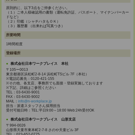
原則的に、以下3点をご持参ください。
（１）ご本人様確認用の書類（運転免許証、パスポート、マイナンバーカー
ドなど）
（２）印鑑（シャチハタもＯＫ）
（３）履歴書 （出来れば写真つき）
所要時間
1時間程度
登録場所
株式会社日本ワークプレイス 本社
〒105ー0013
東京都港区浜松町2-8-14 浜松町TSビル 7F（本社）
※電話応募先：0120-421-155
※その他、各支店、事務所でも面接・登録実施しております
※下記、詳細はご参照ください
TEL：03-6430-9001
FAX：03-6430-9002
MAIL：
info@n-workplace.jp
担当：派遣スタッフさん採用担当
受付可能日時：TEL:平日9:00～18:00 Web:24h受付OK
株式会社日本ワークプレイス 山形支店
〒994-0026
山形県天童市東本町2-7-8 さのや天童ビル 3F
TEL：023-652-0775