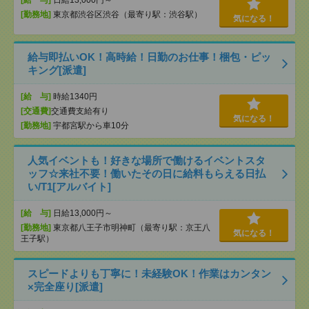
[給 与]
日給13,000円～
[勤務地]
東京都渋谷区渋谷（最寄り駅：渋谷駅）
気になる！
給与即払いOK！高時給！日勤のお仕事！梱包・ピッ
キング[派遣]
[給 与]
時給1340円
[交通費]
交通費支給有り
気になる！
[勤務地]
宇都宮駅から車10分
人気イベントも！好きな場所で働けるイベントスタ
ッフ☆来社不要！働いたその日に給料もらえる日払
い/T1[アルバイト]
[給 与]
日給13,000円～
[勤務地]
東京都八王子市明神町（最寄り駅：京王八
気になる！
王子駅）
スピードよりも丁寧に！未経験OK！作業はカンタン
×完全座り[派遣]