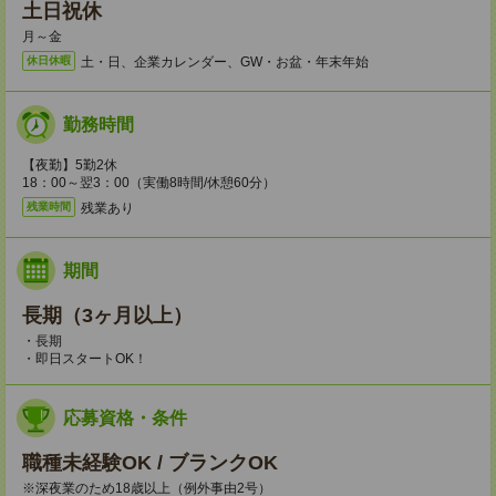
土日祝休
月～金
土・日、企業カレンダー、GW・お盆・年末年始
休日休暇
勤務時間
【夜勤】5勤2休
18：00～翌3：00（実働8時間/休憩60分）
残業あり
残業時間
期間
長期（3ヶ月以上）
・長期
・即日スタートOK！
応募資格・条件
職種未経験OK / ブランクOK
※深夜業のため18歳以上（例外事由2号）