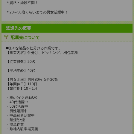
＊資格・経験不問！
＊20～50歳くらいまでの男女活躍中！
派遣先の概要
配属先について
■様々な製品を仕分ける作業です。
【事業内容】仕分け、ピッキング、梱包業務
【従業員数】20名
【平均年齢】40代
【男女比率】男性80% 女性20%
【年間休日】110日
【繁忙期】10～1月
・車/バイク通勤OK
・40代活躍中
・50代活躍中
・男性活躍中
・中高齢者活躍中
・禁煙/分煙
・簡単作業
・敷地内駐車場完備