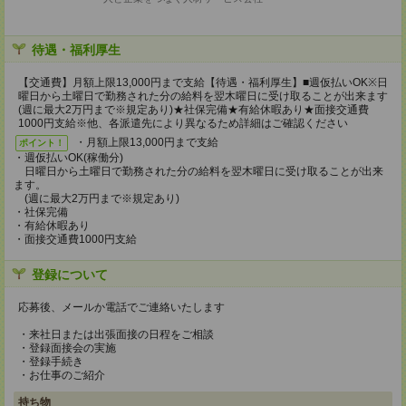
待遇・福利厚生
【交通費】月額上限13,000円まで支給【待遇・福利厚生】■週仮払いOK※日
曜日から土曜日で勤務された分の給料を翌木曜日に受け取ることが出来ます
(週に最大2万円まで※規定あり)★社保完備★有給休暇あり★面接交通費
1000円支給※他、各派遣先により異なるため詳細はご確認ください
・月額上限13,000円まで支給
ポイント！
・週仮払いOK(稼働分)
日曜日から土曜日で勤務された分の給料を翌木曜日に受け取ることが出来
ます。
(週に最大2万円まで※規定あり)
・社保完備
・有給休暇あり
・面接交通費1000円支給
登録について
応募後、メールか電話でご連絡いたします
・来社日または出張面接の日程をご相談
・登録面接会の実施
・登録手続き
・お仕事のご紹介
持ち物