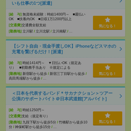
いも仕事の1つ[派遣]
[給 与]
無資格未経験：時給1400円～ ■週払い
OK ■扶養内OK ■日収1万1200円以上
[交通費]
交通費全額支給
気になる！
[勤務地]
立川駅
/
立川北駅
/
立川南駅
/
…
【シフト自由・現金手渡しOK】iPhoneなどスマホの
充電を繋げるだけ！[派遣]
[給 与]
時給1414円～ ▼日払いOK（規定あ
り） ■初勤務手当あり ※規定による
[勤務地]
新宿駅から徒歩
/
新宿三丁目駅から徒歩
/
気になる！
高田馬場駅から徒歩
/
…
＜日本を代表するバンド＊サカナクション＞ツアー
公演のサポートバイト＠日本武道館[アルバイト]
[給 与]
時給1250円～
[交通費]
支給（規定有り）
気になる！
[勤務地]
九段下駅から徒歩5分
/
竹橋駅から徒歩10
分
/
神保町駅から徒歩15分
/
…