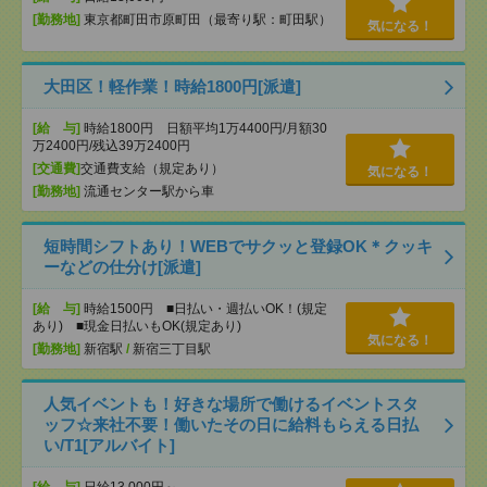
[勤務地]
東京都町田市原町田（最寄り駅：町田駅）
気になる！
大田区！軽作業！時給1800円[派遣]
[給 与]
時給1800円 日額平均1万4400円/月額30
万2400円/残込39万2400円
[交通費]
交通費支給（規定あり）
気になる！
[勤務地]
流通センター駅から車
短時間シフトあり！WEBでサクッと登録OK＊クッキ
ーなどの仕分け[派遣]
[給 与]
時給1500円 ■日払い・週払いOK！(規定
あり) ■現金日払いもOK(規定あり)
気になる！
[勤務地]
新宿駅
/
新宿三丁目駅
人気イベントも！好きな場所で働けるイベントスタ
ッフ☆来社不要！働いたその日に給料もらえる日払
い/T1[アルバイト]