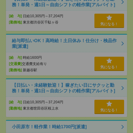
務！単発・週1日～自由シフトの軽作業[アルバイト]
[給 与]
日給10,305円～37,204円
[勤務地]
東京都渋谷区千駄ヶ谷
気になる！
給与即払いOK！高時給！土日休み！仕分け・検品作
業[派遣]
[給 与]
時給1600円
[交通費]
交通費支給有り
気になる！
[勤務地]
新越谷駅
【日払い・未経験歓迎！】稼ぎたい日にサクッと勤
務！単発・週1日～自由シフトの軽作業[アルバイト]
[給 与]
日給10,305円～37,204円
[勤務地]
東京都世田谷区桜上水
気になる！
小田原市！軽作業！時給1700円[派遣]