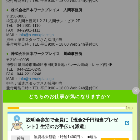
受付可能日時：TEL:平日9:00～18:00 Web:24h受付OK
株式会社日本ワークプレイス 入間事務所
〒358-0003
埼玉県入間市豊岡1-2-21 入間サントピア 2F
TEL：04-2901-1110
FAX：04-2901-1111
MAIL：
info@n-workplace.jp
担当：派遣スタッフさん採用担当
受付可能日時：TEL:平日9:00～18:00 Web:24h受付OK
株式会社日本ワークプレイス 川崎事務所
〒210ー0005
神奈川県川崎市川崎区東田町8番地 パレール川崎・レッド館 4F
TEL：044-221-0245
FAX：044-221-0246
MAIL：
info@n-workplace.jp
担当：派遣スタッフさん採用担当
受付可能日時：TEL:平日9:00～18:00 Web:24h受付OK
×
どちらのお仕事が気になりますか？
株式会社日本ワークプレイス 神奈川支店
〒243ー0432
1
/10
神奈川県海老名市中央2ー9ー50 海老名プライムタワー 7F
TEL：046-236-4110
FAX：046-236-4120
説明会参加で全員に【現金2千円相当プレゼ
MAIL：
info@n-workplace.jp
ント】生活のお手伝い[派遣]
担当：派遣スタッフさん採用担当
受付可能日時：TEL:平日9:00～18:00 Web:24h受付OK
無資格未経験：時給1400円～ ■週払
給与