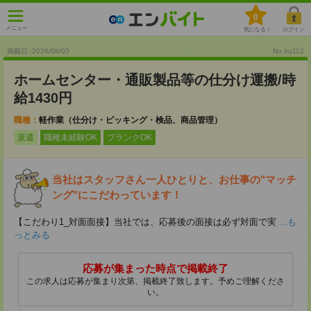
0
メニュー
気になる！
ログイン
掲載日 :2026
/
08
/
05
No.Iru112
ホームセンター・通販製品等の仕分け運搬/時
給1430円
職種：
軽作業（仕分け・ピッキング・検品、商品管理）
派遣
職種未経験OK
ブランクOK
当社はスタッフさん一人ひとりと、お仕事の"マッチ
ング"にこだわっています！
【こだわり1_対面面接】当社では、応募後の面接は必ず対面で実
...も
っとみる
応募が集まった時点で掲載終了
この求人は応募が集まり次第、掲載終了致します。予めご理解くださ
い。