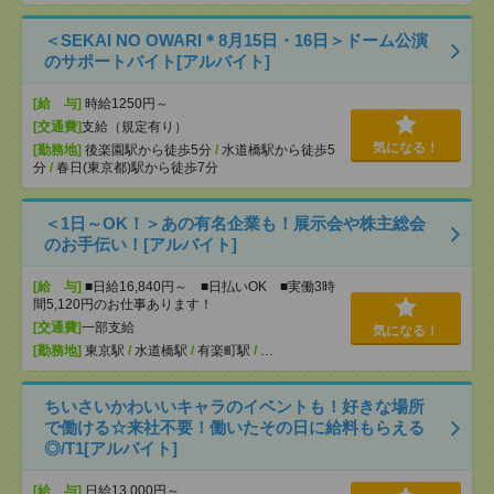
＜SEKAI NO OWARI＊8月15日・16日＞ドーム公演
のサポートバイト[アルバイト]
[給 与]
時給1250円～
[交通費]
支給（規定有り）
気になる！
[勤務地]
後楽園駅から徒歩5分
/
水道橋駅から徒歩5
分
/
春日(東京都)駅から徒歩7分
＜1日～OK！＞あの有名企業も！展示会や株主総会
のお手伝い！[アルバイト]
[給 与]
■日給16,840円～ ■日払いOK ■実働3時
間5,120円のお仕事あります！
[交通費]
一部支給
気になる！
[勤務地]
東京駅
/
水道橋駅
/
有楽町駅
/
…
ちいさいかわいいキャラのイベントも！好きな場所
で働ける☆来社不要！働いたその日に給料もらえる
◎/T1[アルバイト]
[給 与]
日給13,000円～