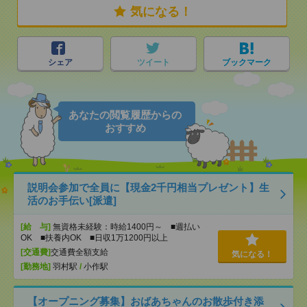
気になる！
シェア
ツイート
ブックマーク
あなたの閲覧履歴からの
おすすめ
説明会参加で全員に【現金2千円相当プレゼント】生
活のお手伝い[派遣]
[給 与]
無資格未経験：時給1400円～ ■週払い
OK ■扶養内OK ■日収1万1200円以上
[交通費]
交通費全額支給
気になる！
[勤務地]
羽村駅
/
小作駅
【オープニング募集】おばあちゃんのお散歩付き添