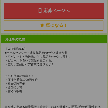
応募ページへ
気になる！
お仕事の概要
【WEB面談OK】
■ホームセンター・通販製品等の仕分け運搬作業
・空パレットへ発送先ごとに製品を仕分けて積む。
・ビニールを巻いて製品を固定する。
・重たい製品はペア作業で運びます！
このお仕事の特典！！
・面接交通費1000円支給
・社会保険完備
・週仮払い可
・有給休暇有
※会社の定める就業場所（派遣先）および業務への配置相談の可能性あり。