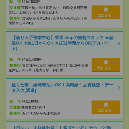
[給 与]
時給1500円
[交通費]
実費支給／当社規定あり。通勤交通費実費
支払／上限4万円／月※規定あり
気になる！
[勤務地]
加須駅から車10分
/
久喜駅から車20分
/
鴻
巣駅から車20分
【座り＆手作業中心】香水shopの梱包スタッフ ★副
業OK ★週1日からOK ★1日1時間からOK[アルバイ
ト]
[給 与]
時給1,400円～
[勤務地]
東京都千代田区内神田2丁目14番12号 星屋
気になる！
第六ビル402号（最寄り駅：神田駅）
座り仕事！給与即払いOK！高時給！品質検査・デー
タ入力[派遣]
[給 与]
時給1800円
[交通費]
交通費支給有り
気になる！
[勤務地]
みどりの駅から徒歩20分
【日払い・未経験歓迎！】稼ぎたい日にサクッと勤