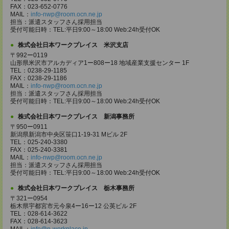
FAX：023-652-0776
MAIL：
info-nwp@room.ocn.ne.jp
担当：派遣スタッフさん採用担当
受付可能日時：TEL:平日9:00～18:00 Web:24h受付OK
株式会社日本ワークプレイス 米沢支店
〒992ー0119
山形県米沢市アルカディア1ー808ー18 地域産業支援センター 1F
TEL：0238-29-1185
FAX：0238-29-1186
MAIL：
info-nwp@room.ocn.ne.jp
担当：派遣スタッフさん採用担当
受付可能日時：TEL:平日9:00～18:00 Web:24h受付OK
株式会社日本ワークプレイス 新潟事務所
〒950ー0911
新潟県新潟市中央区笹口1-19-31 Mビル 2F
TEL：025-240-3380
FAX：025-240-3381
MAIL：
info-nwp@room.ocn.ne.jp
担当：派遣スタッフさん採用担当
受付可能日時：TEL:平日9:00～18:00 Web:24h受付OK
株式会社日本ワークプレイス 栃木事務所
〒321ー0954
栃木県宇都宮市元今泉4ー16ー12 公英ビル 2F
TEL：028-614-3622
FAX：028-614-3623