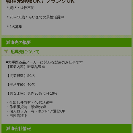
職種未経験OK / ブランクOK
＊資格・経験不問
＊20～50歳くらいまでの男性活躍中
＊2名募集
派遣先の概要
配属先について
■大手医薬品メーカーに関わる製造のお仕事です
【事業内容】医薬品製造
【従業員数】50名
【平均年齢】40代
【男女比率】男性90% 女性10%
・仕出し弁当有・40代活躍中
・作業服貸与・禁煙/分煙
・個人ロッカー有・車/バイク通勤OK
・男性活躍中
派遣会社情報