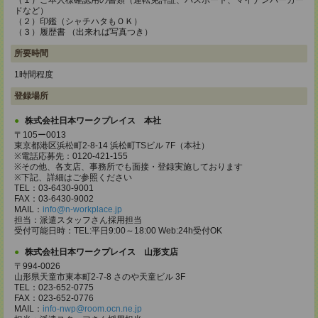
（１）ご本人様確認用の書類（運転免許証、パスポート、マイナンバーカー
ドなど）
（２）印鑑（シャチハタもＯＫ）
（３）履歴書 （出来れば写真つき）
所要時間
1時間程度
登録場所
株式会社日本ワークプレイス 本社
〒105ー0013
東京都港区浜松町2-8-14 浜松町TSビル 7F（本社）
※電話応募先：0120-421-155
※その他、各支店、事務所でも面接・登録実施しております
※下記、詳細はご参照ください
TEL：03-6430-9001
FAX：03-6430-9002
MAIL：
info@n-workplace.jp
担当：派遣スタッフさん採用担当
受付可能日時：TEL:平日9:00～18:00 Web:24h受付OK
株式会社日本ワークプレイス 山形支店
〒994-0026
山形県天童市東本町2-7-8 さのや天童ビル 3F
TEL：023-652-0775
FAX：023-652-0776
MAIL：
info-nwp@room.ocn.ne.jp