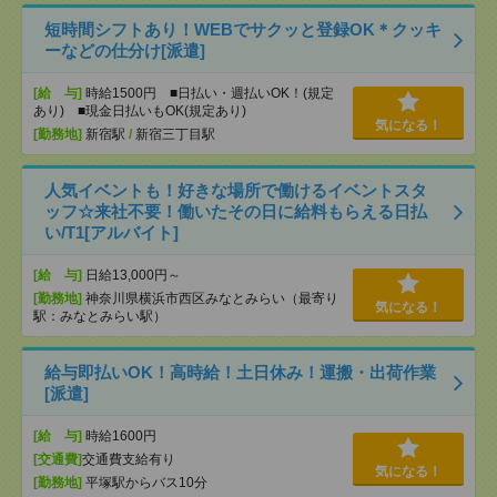
短時間シフトあり！WEBでサクッと登録OK＊クッキ
ーなどの仕分け[派遣]
[給 与]
時給1500円 ■日払い・週払いOK！(規定
あり) ■現金日払いもOK(規定あり)
気になる！
[勤務地]
新宿駅
/
新宿三丁目駅
人気イベントも！好きな場所で働けるイベントスタ
ッフ☆来社不要！働いたその日に給料もらえる日払
い/T1[アルバイト]
[給 与]
日給13,000円～
[勤務地]
神奈川県横浜市西区みなとみらい（最寄り
気になる！
駅：みなとみらい駅）
給与即払いOK！高時給！土日休み！運搬・出荷作業
[派遣]
[給 与]
時給1600円
[交通費]
交通費支給有り
気になる！
[勤務地]
平塚駅からバス10分