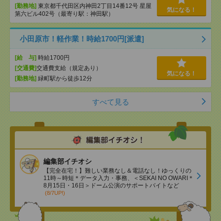
[勤務地]
東京都千代田区内神田2丁目14番12号 星屋
気になる！
第六ビル402号（最寄り駅：神田駅）
小田原市！軽作業！時給1700円[派遣]
[給 与]
時給1700円
[交通費]
交通費支給（規定あり）
気になる！
[勤務地]
緑町駅から徒歩12分
すべて見る
編集部イチオシ
【完全在宅！】難しい業務なし＆電話なし！ゆっくりの
11時～時短＊データ入力・事務、＜SEKAI NO OWARI＊
8月15日・16日＞ドーム公演のサポートバイトなど
(8/7UP!)