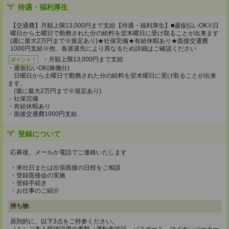
待遇・福利厚生
【交通費】月額上限13,000円まで支給【待遇・福利厚生】■週仮払いOK※日
曜日から土曜日で勤務された分の給料を翌木曜日に受け取ることが出来ます
(週に最大2万円まで※規定あり)★社保完備★有給休暇あり★面接交通費
1000円支給※他、各派遣先により異なるため詳細はご確認ください
・月額上限13,000円まで支給
ポイント！
・週仮払いOK(稼働分)
日曜日から土曜日で勤務された分の給料を翌木曜日に受け取ることが出来
ます。
(週に最大2万円まで※規定あり)
・社保完備
・有給休暇あり
・面接交通費1000円支給
登録について
応募後、メールか電話でご連絡いたします
・来社日または出張面接の日程をご相談
・登録面接会の実施
・登録手続き
・お仕事のご紹介
持ち物
原則的に、以下3点をご持参ください。