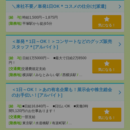
＼来社不要／単発1日OK＊コスメの仕分け[派遣]
[給 与]
時給1,500円～1,875円
[勤務地]
平塚駅から徒歩5分
気になる！
＜単発＊1日～OK！＞コンサートなどのグッズ販売
スタッフ＊[アルバイト]
[給 与]
日給1万5000円～ ■最大で日給2万8500
円！
[交通費]
交通費規定支給
気になる！
[勤務地]
横浜駅
/
みなとみらい駅
/
西横浜駅
/
…
＜1日～OK！＞あの有名企業も！展示会や株主総会
のお手伝い！[アルバイト]
[給 与]
■日給16,840円～ ■日払いOK ■実働3時
間5,120円のお仕事あります！
[交通費]
一部支給
気になる！
[勤務地]
東京駅
/
水道橋駅
/
有楽町駅
/
…