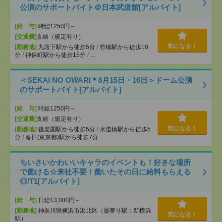
公演のサポートバイト＠日本武道館[アルバイト]
[給 与]
時給1250円～
[交通費]
支給（規定有り）
気になる！
[勤務地]
九段下駅から徒歩5分
/
竹橋駅から徒歩10
分
/
神保町駅から徒歩15分
/
…
＜SEKAI NO OWARI＊8月15日・16日＞ドーム公演
のサポートバイト[アルバイト]
[給 与]
時給1250円～
[交通費]
支給（規定有り）
気になる！
[勤務地]
後楽園駅から徒歩5分
/
水道橋駅から徒歩5
分
/
春日(東京都)駅から徒歩7分
ちいさいかわいいキャラのイベントも！好きな場所
で働ける☆来社不要！働いたその日に給料もらえる
◎/T1[アルバイト]
[給 与]
日給13,000円～
[勤務地]
神奈川県横浜市港北区（最寄り駅：新横浜
気になる！
駅）