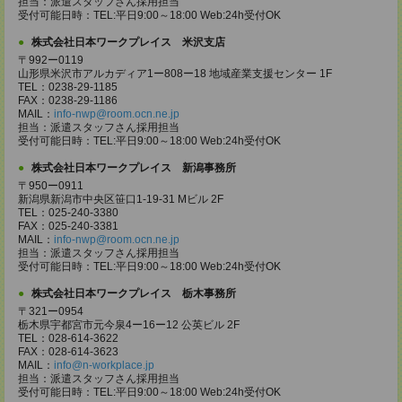
担当：派遣スタッフさん採用担当
受付可能日時：TEL:平日9:00～18:00 Web:24h受付OK
株式会社日本ワークプレイス 米沢支店
〒992ー0119
山形県米沢市アルカディア1ー808ー18 地域産業支援センター 1F
TEL：0238-29-1185
FAX：0238-29-1186
MAIL：
info-nwp@room.ocn.ne.jp
担当：派遣スタッフさん採用担当
受付可能日時：TEL:平日9:00～18:00 Web:24h受付OK
株式会社日本ワークプレイス 新潟事務所
〒950ー0911
新潟県新潟市中央区笹口1-19-31 Mビル 2F
TEL：025-240-3380
FAX：025-240-3381
MAIL：
info-nwp@room.ocn.ne.jp
担当：派遣スタッフさん採用担当
受付可能日時：TEL:平日9:00～18:00 Web:24h受付OK
株式会社日本ワークプレイス 栃木事務所
〒321ー0954
栃木県宇都宮市元今泉4ー16ー12 公英ビル 2F
TEL：028-614-3622
FAX：028-614-3623
MAIL：
info@n-workplace.jp
担当：派遣スタッフさん採用担当
受付可能日時：TEL:平日9:00～18:00 Web:24h受付OK