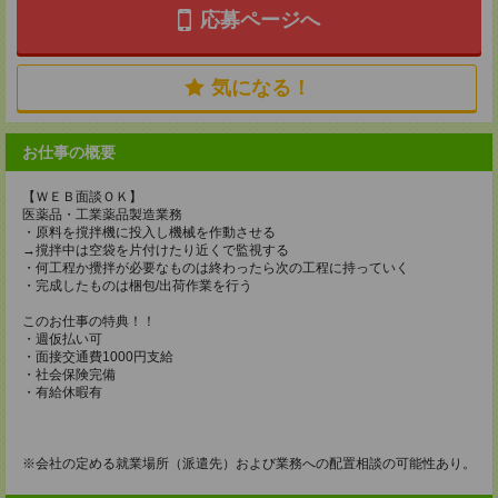
応募ページへ
気になる！
お仕事の概要
【ＷＥＢ面談ＯＫ】
医薬品・工業薬品製造業務
・原料を撹拌機に投入し機械を作動させる
→撹拌中は空袋を片付けたり近くで監視する
・何工程か攪拌が必要なものは終わったら次の工程に持っていく
・完成したものは梱包/出荷作業を行う
このお仕事の特典！！
・週仮払い可
・面接交通費1000円支給
・社会保険完備
・有給休暇有
※会社の定める就業場所（派遣先）および業務への配置相談の可能性あり。