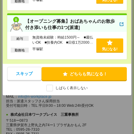
勤務地
TEL：042-786-5601
FAX：042-786-5602
MAIL：
info@n-workplace.jp
担当：派遣スタッフさん採用担当
【オープニング募集】おばあちゃんのお散歩
受付可能日時：TEL:平日9:00～18:00 Web:24h受付OK
付き添いも仕事の1つ[派遣]
株式会社日本ワークプレイス 平塚事務所
〒254ー0811
無資格未経験：時給1500円～ ■週払
給与
神奈川県平塚市八重咲町 6ー1 平塚南口駅前ビル 6F
いOK ■扶養内OK ■日収1万2000円
TEL：0463-20-4080
以上
平塚駅
気になる!
FAX：0463-20-4081
勤務地
MAIL：
info@n-workplace.jp
担当：派遣スタッフさん採用担当
受付可能日時：TEL:平日9:00～18:00 Web:24h受付OK
株式会社日本ワークプレイス 中部支店
スキップ
どちらも気になる！
〒491ー0858
愛知県一宮市栄1ー3ー29 東海ビル 3F
TEL：0586-26-0550
しばらく表示しない
FAX：0586-26-0551
MAIL：
info@n-workplace.jp
担当：派遣スタッフさん採用担当
受付可能日時：TEL:平日9:00～18:00 Web:24h受付OK
株式会社日本ワークプレイス 三重事務所
〒518ー0873
三重県伊賀市上野丸之内74ー1 プラザあかもん 2F
TEL：0595-26-7310