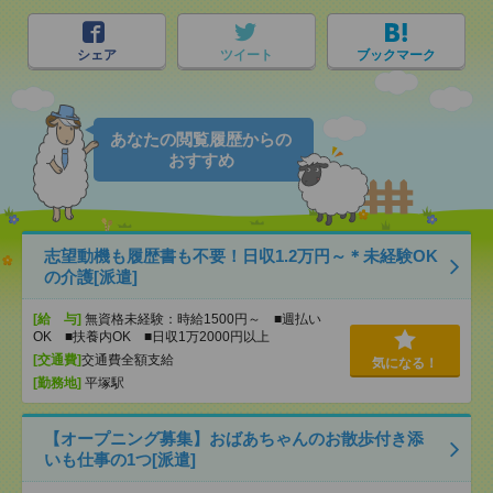
シェア
ツイート
ブックマーク
あなたの閲覧履歴からの
おすすめ
志望動機も履歴書も不要！日収1.2万円～＊未経験OK
の介護[派遣]
[給 与]
無資格未経験：時給1500円～ ■週払い
OK ■扶養内OK ■日収1万2000円以上
[交通費]
交通費全額支給
気になる！
[勤務地]
平塚駅
【オープニング募集】おばあちゃんのお散歩付き添
いも仕事の1つ[派遣]