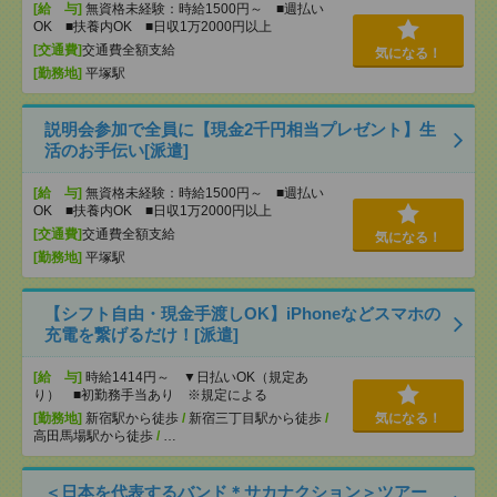
[給 与]
無資格未経験：時給1500円～ ■週払い
OK ■扶養内OK ■日収1万2000円以上
[交通費]
交通費全額支給
気になる！
[勤務地]
平塚駅
説明会参加で全員に【現金2千円相当プレゼント】生
活のお手伝い[派遣]
[給 与]
無資格未経験：時給1500円～ ■週払い
OK ■扶養内OK ■日収1万2000円以上
[交通費]
交通費全額支給
気になる！
[勤務地]
平塚駅
【シフト自由・現金手渡しOK】iPhoneなどスマホの
充電を繋げるだけ！[派遣]
[給 与]
時給1414円～ ▼日払いOK（規定あ
り） ■初勤務手当あり ※規定による
[勤務地]
新宿駅から徒歩
/
新宿三丁目駅から徒歩
/
気になる！
高田馬場駅から徒歩
/
…
＜日本を代表するバンド＊サカナクション＞ツアー