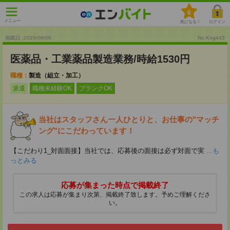
0
メニュー
気になる！
ログイン
掲載日 :2026
/
08
/
08
No.Kng443
医薬品・工業薬品製造業務/時給1530円
職種：
製造（組立・加工）
派遣
職種未経験OK
ブランクOK
当社はスタッフさん一人ひとりと、お仕事の"マッチ
ング"にこだわっています！
【こだわり1_対面面接】当社では、応募後の面接は必ず対面で実
...も
っとみる
応募が集まった時点で掲載終了
この求人は応募が集まり次第、掲載終了致します。予めご理解くださ
い。