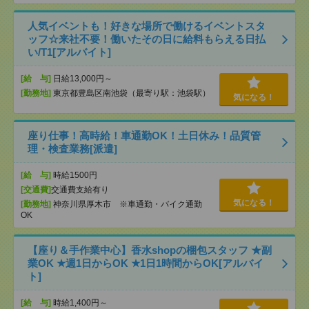
人気イベントも！好きな場所で働けるイベントスタ
ッフ☆来社不要！働いたその日に給料もらえる日払
い/T1[アルバイト]
[給 与]
日給13,000円～
[勤務地]
東京都豊島区南池袋（最寄り駅：池袋駅）
気になる！
座り仕事！高時給！車通勤OK！土日休み！品質管
理・検査業務[派遣]
[給 与]
時給1500円
[交通費]
交通費支給有り
気になる！
[勤務地]
神奈川県厚木市 ※車通勤・バイク通勤
OK
【座り＆手作業中心】香水shopの梱包スタッフ ★副
業OK ★週1日からOK ★1日1時間からOK[アルバイ
ト]
[給 与]
時給1,400円～