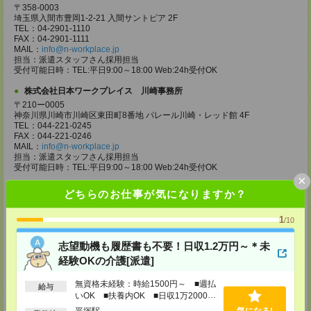
〒358-0003
埼玉県入間市豊岡1-2-21 入間サントピア 2F
TEL：04-2901-1110
FAX：04-2901-1111
MAIL：
info@n-workplace.jp
担当：派遣スタッフさん採用担当
受付可能日時：TEL:平日9:00～18:00 Web:24h受付OK
株式会社日本ワークプレイス 川崎事務所
〒210ー0005
神奈川県川崎市川崎区東田町8番地 パレール川崎・レッド館 4F
TEL：044-221-0245
FAX：044-221-0246
MAIL：
info@n-workplace.jp
担当：派遣スタッフさん採用担当
受付可能日時：TEL:平日9:00～18:00 Web:24h受付OK
×
株式会社日本ワークプレイス 神奈川支店
どちらのお仕事が気になりますか？
〒243ー0432
神奈川県海老名市中央2ー9ー50 海老名プライムタワー 7F
1
/10
TEL：046-236-4110
FAX：046-236-4120
MAIL：
info@n-workplace.jp
志望動機も履歴書も不要！日収1.2万円～＊未
担当：派遣スタッフさん採用担当
経験OKの介護[派遣]
受付可能日時：TEL:平日9:00～18:00 Web:24h受付OK
無資格未経験：時給1500円～ ■週払
株式会社日本ワークプレイス 相模原事務所
給与
いOK ■扶養内OK ■日収1万2000円
〒252-0231
以上
神奈川県相模原市中央区相模原4-1-20 アルファビル 3F
平塚駅
気になる!