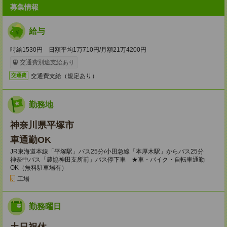
募集情報
給与
時給1530円 日額平均1万710円/月額21万4200円
交通費別途支給あり
交通費支給（規定あり）
交通費
勤務地
神奈川県平塚市
車通勤OK
JR東海道本線「平塚駅」バス25分/小田急線「本厚木駅」からバス25分
神奈中バス「農協神田支所前」バス停下車 ★車・バイク・自転車通勤
OK（無料駐車場有）
工場
勤務曜日