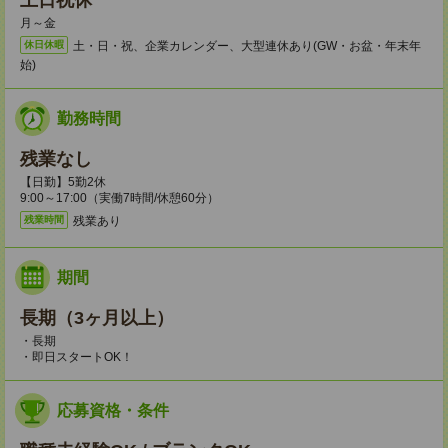
土日祝休
月～金
土・日・祝、企業カレンダー、大型連休あり(GW・お盆・年末年
休日休暇
始)
勤務時間
残業なし
【日勤】5勤2休
9:00～17:00（実働7時間/休憩60分）
残業あり
残業時間
期間
長期（3ヶ月以上）
・長期
・即日スタートOK！
応募資格・条件