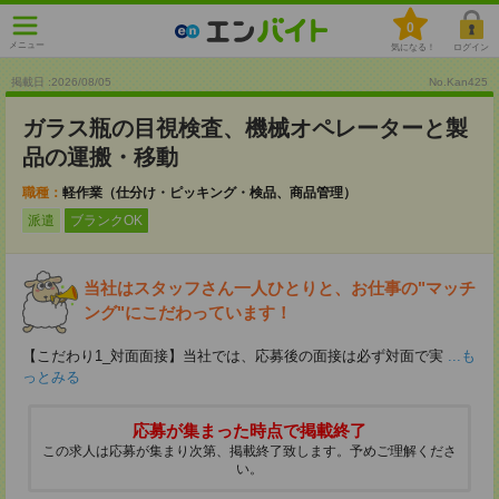
0
メニュー
気になる！
ログイン
掲載日 :2026
/
08
/
05
No.Kan425
ガラス瓶の目視検査、機械オペレーターと製
品の運搬・移動
職種：
軽作業（仕分け・ピッキング・検品、商品管理）
派遣
ブランクOK
当社はスタッフさん一人ひとりと、お仕事の"マッチ
ング"にこだわっています！
【こだわり1_対面面接】当社では、応募後の面接は必ず対面で実
...も
っとみる
応募が集まった時点で掲載終了
この求人は応募が集まり次第、掲載終了致します。予めご理解くださ
い。