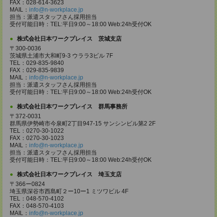
FAX：028-614-3623
MAIL：
info@n-workplace.jp
担当：派遣スタッフさん採用担当
受付可能日時：TEL:平日9:00～18:00 Web:24h受付OK
株式会社日本ワークプレイス 茨城支店
〒300-0036
茨城県土浦市大和町9-3 ウララ3ビル 7F
TEL：029-835-9840
FAX：029-835-9839
MAIL：
info@n-workplace.jp
担当：派遣スタッフさん採用担当
受付可能日時：TEL:平日9:00～18:00 Web:24h受付OK
株式会社日本ワークプレイス 群馬事務所
〒372-0031
群馬県伊勢崎市今泉町2丁目947-15 サンシンビル第2 2F
TEL：0270-30-1022
FAX：0270-30-1023
MAIL：
info@n-workplace.jp
担当：派遣スタッフさん採用担当
受付可能日時：TEL:平日9:00～18:00 Web:24h受付OK
株式会社日本ワークプレイス 埼玉支店
〒366ー0824
埼玉県深谷市西島町２ー10ー1 ミツワビル 4F
TEL：048-570-4102
FAX：048-570-4103
MAIL：
info@n-workplace.jp