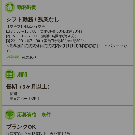
勤務時間
シフト勤務 / 残業なし
【交替制】4勤1休3交替
[1] 7：00～15：00（実働6時間50分/休憩70分）
[2] 15：00～22：00（実働6時間/休憩60分）
[3] 22：00～翌7：00（実働7時間40分/休憩80分）
※勤務は[3][3][3][3]休休[2][2][2][2]休[1][1][1][1]休[3][3][3][3]・・のパターンで
す。
残業あり
残業時間
期間
長期（3ヶ月以上）
・長期
・即日スタートOK！
応募資格・条件
ブランクOK
※深夜業のため18歳以上（例外事由2号）