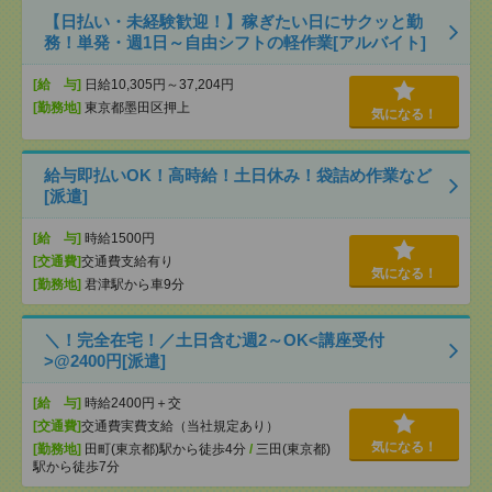
【日払い・未経験歓迎！】稼ぎたい日にサクッと勤
務！単発・週1日～自由シフトの軽作業[アルバイト]
[給 与]
日給10,305円～37,204円
[勤務地]
東京都墨田区押上
気になる！
給与即払いOK！高時給！土日休み！袋詰め作業など
[派遣]
[給 与]
時給1500円
[交通費]
交通費支給有り
気になる！
[勤務地]
君津駅から車9分
＼！完全在宅！／土日含む週2～OK<講座受付
>@2400円[派遣]
[給 与]
時給2400円＋交
[交通費]
交通費実費支給（当社規定あり）
気になる！
[勤務地]
田町(東京都)駅から徒歩4分
/
三田(東京都)
駅から徒歩7分