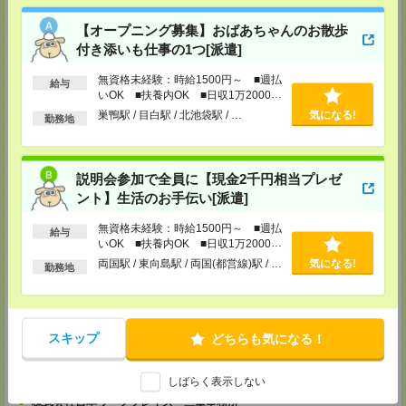
株式会社日本ワークプレイス 相模原事務所
【オープニング募集】おばあちゃんのお散歩
〒252-0231
付き添いも仕事の1つ[派遣]
神奈川県相模原市中央区相模原4-1-20 アルファビル 3F
TEL：042-786-5601
無資格未経験：時給1500円～ ■週払
FAX：042-786-5602
給与
MAIL：
info@n-workplace.jp
いOK ■扶養内OK ■日収1万2000円
担当：派遣スタッフさん採用担当
以上
巣鴨駅 / 目白駅 / 北池袋駅 / …
気になる!
勤務地
受付可能日時：TEL:平日9:00～18:00 Web:24h受付OK
株式会社日本ワークプレイス 平塚事務所
〒254ー0811
説明会参加で全員に【現金2千円相当プレゼ
神奈川県平塚市八重咲町 6ー1 平塚南口駅前ビル 6F
TEL：0463-20-4080
ント】生活のお手伝い[派遣]
FAX：0463-20-4081
MAIL：
info@n-workplace.jp
無資格未経験：時給1500円～ ■週払
給与
担当：派遣スタッフさん採用担当
いOK ■扶養内OK ■日収1万2000円
受付可能日時：TEL:平日9:00～18:00 Web:24h受付OK
以上
両国駅 / 東向島駅 / 両国(都営線)駅 / …
気になる!
勤務地
株式会社日本ワークプレイス 中部支店
〒491ー0858
愛知県一宮市栄1ー3ー29 東海ビル 3F
TEL：0586-26-0550
FAX：0586-26-0551
スキップ
どちらも気になる！
MAIL：
info@n-workplace.jp
担当：派遣スタッフさん採用担当
受付可能日時：TEL:平日9:00～18:00 Web:24h受付OK
しばらく表示しない
株式会社日本ワークプレイス 三重事務所