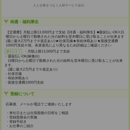
人と企業をつなぐ人材サービス会社
待遇・福利厚生
【交通費】月額上限13,000円まで支給【待遇・福利厚生】■週仮払いOK※日
曜日から土曜日で勤務された分の給料を翌木曜日に受け取ることが出来ます
(週に最大2万円まで※規定あり)★社保完備★有給休暇あり★面接交通費
1000円支給※他、各派遣先により異なるため詳細はご確認ください
・月額上限13,000円まで支給
ポイント！
・週仮払いOK(稼働分)
日曜日から土曜日で勤務された分の給料を翌木曜日に受け取ることが出来
ます。
(週に最大2万円まで※規定あり)
・社保完備
・有給休暇あり
・面接交通費1000円支給
登録について
応募後、メールか電話でご連絡いたします
・来社日または出張面接の日程をご相談
・登録面接会の実施
・登録手続き
・お仕事のご紹介