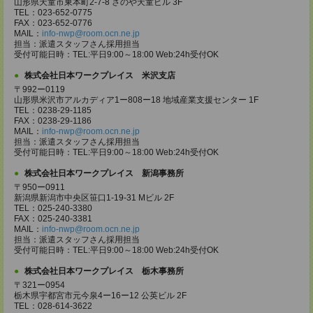
山形県天童市東本町2-7-8 さのや天童ビル 3F
TEL：023-652-0775
FAX：023-652-0776
MAIL：
info-nwp@room.ocn.ne.jp
担当：派遣スタッフさん採用担当
受付可能日時：TEL:平日9:00～18:00 Web:24h受付OK
株式会社日本ワークプレイス 米沢支店
〒992ー0119
山形県米沢市アルカディア1ー808ー18 地域産業支援センター 1F
TEL：0238-29-1185
FAX：0238-29-1186
MAIL：
info-nwp@room.ocn.ne.jp
担当：派遣スタッフさん採用担当
受付可能日時：TEL:平日9:00～18:00 Web:24h受付OK
株式会社日本ワークプレイス 新潟事務所
〒950ー0911
新潟県新潟市中央区笹口1-19-31 Mビル 2F
TEL：025-240-3380
FAX：025-240-3381
MAIL：
info-nwp@room.ocn.ne.jp
担当：派遣スタッフさん採用担当
受付可能日時：TEL:平日9:00～18:00 Web:24h受付OK
株式会社日本ワークプレイス 栃木事務所
〒321ー0954
栃木県宇都宮市元今泉4ー16ー12 公英ビル 2F
TEL：028-614-3622