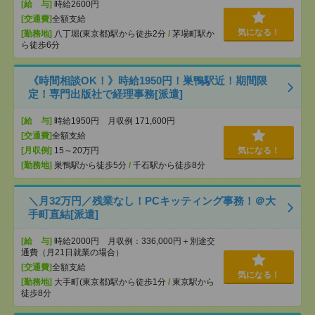
[給 与]
時給2600円
[交通費]
全額支給
気になる！
[勤務地]
八丁堀(東京都)駅から徒歩2分
/
茅場町駅か
ら徒歩6分
《時間相談OK！》時給1950円！巣鴨駅近！期間限
定！専門出版社で経理事務[派遣]
[給 与]
時給1950円 月収例 171,600円
[交通費]
全額支給
[月収例]
15～20万円
気になる！
[勤務地]
巣鴨駅から徒歩5分
/
千石駅から徒歩8分
＼月32万円／残業なし！PCキッティング事務！＠大
手町直結[派遣]
[給 与]
時給2000円 月収例：336,000円＋別途交
通費（月21日就業の場合）
[交通費]
全額支給
気になる！
[勤務地]
大手町(東京都)駅から徒歩1分
/
東京駅から
徒歩8分