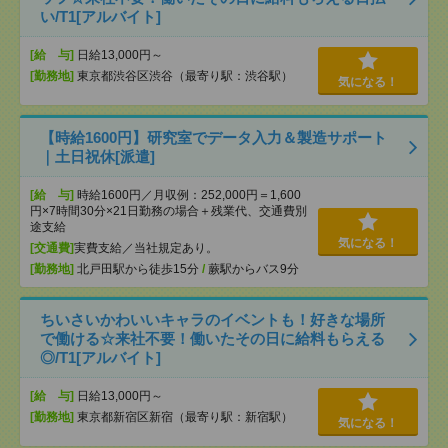
い/T1[アルバイト]
[給 与]
日給13,000円～
[勤務地]
東京都渋谷区渋谷（最寄り駅：渋谷駅）
気になる！
【時給1600円】研究室でデータ入力＆製造サポート
｜土日祝休[派遣]
[給 与]
時給1600円／月収例：252,000円＝1,600
円×7時間30分×21日勤務の場合＋残業代、交通費別
途支給
気になる！
[交通費]
実費支給／当社規定あり。
[勤務地]
北戸田駅から徒歩15分
/
蕨駅からバス9分
ちいさいかわいいキャラのイベントも！好きな場所
で働ける☆来社不要！働いたその日に給料もらえる
◎/T1[アルバイト]
[給 与]
日給13,000円～
[勤務地]
東京都新宿区新宿（最寄り駅：新宿駅）
気になる！