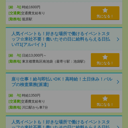
[給 与]
時給1600円
[交通費]
交通費支給有り
気になる！
[勤務地]
籠原駅
人気イベントも！好きな場所で働けるイベントスタ
ッフ☆来社不要！働いたその日に給料もらえる日払
い/T1[アルバイト]
[給 与]
日給13,000円～
[勤務地]
東京都豊島区南池袋（最寄り駅：池袋駅）
気になる！
座り仕事！給与即払いOK！高時給！土日休み！バル
ブの検査業務[派遣]
[給 与]
時給1350円
[交通費]
交通費支給有り
気になる！
[勤務地]
川口駅から車7分
人気イベントも！好きな場所で働けるイベントスタ
ッフ☆来社不要！働いたその日に給料もらえる日払