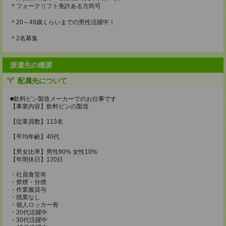
＊フォークリフト免許ある方尚可
＊20～49歳くらいまでの男性活躍中！
＊2名募集
派遣先の概要
配属先について
■飲料ビン製造メーカーでのお仕事です
【事業内容】飲料ビンの製造
【従業員数】113名
【平均年齢】40代
【男女比率】男性90% 女性10%
【年間休日】120日
・社員食堂有
・禁煙・分煙
・作業服貸与
・残業なし
・個人ロッカー有
・20代活躍中
・30代活躍中