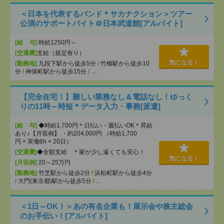
＜日本を代表するバンド＊サカナクション＞ツアー
公演のサポートバイト＠日本武道館[アルバイト]
[給 与]
時給1250円～
[交通費]
支給（規定有り）
気になる！
[勤務地]
九段下駅から徒歩5分
/
竹橋駅から徒歩10
分
/
神保町駅から徒歩15分
/
…
【完全在宅！】難しい業務なし＆電話なし！ゆっく
りの11時～時短＊データ入力・事務[派遣]
[給 与]
◆時給1,700円＊日払い・週払いOK＊昇給
あり♪【月収例】 ・約204,000円 （時給1,700
円 × 実働6h × 20日）
[交通費]
◆全額支給 ＊家が少し遠くても安心！
気になる！
[月収例]
20～25万円
[勤務地]
竹芝駅から徒歩2分
/
浜松町駅から徒歩4分
/
大門(東京都)駅から徒歩5分
/
…
＜1日～OK！＞あの有名企業も！展示会や株主総会
のお手伝い！[アルバイト]