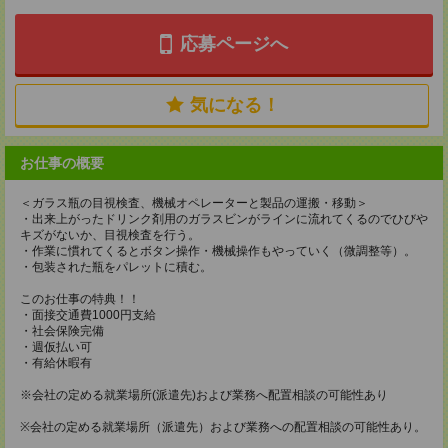
応募ページへ
気になる！
お仕事の概要
＜ガラス瓶の目視検査、機械オペレーターと製品の運搬・移動＞
・出来上がったドリンク剤用のガラスビンがラインに流れてくるのでひびや
キズがないか、目視検査を行う。
・作業に慣れてくるとボタン操作・機械操作もやっていく（微調整等）。
・包装された瓶をパレットに積む。
このお仕事の特典！！
・面接交通費1000円支給
・社会保険完備
・週仮払い可
・有給休暇有
※会社の定める就業場所(派遣先)および業務へ配置相談の可能性あり
※会社の定める就業場所（派遣先）および業務への配置相談の可能性あり。