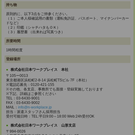
持ち物
原則的に、以下3点をご持参ください。
（１）ご本人様確認用の書類（運転免許証、パスポート、マイナンバーカー
ドなど）
（２）印鑑（シャチハタもＯＫ）
（３）履歴書 （出来れば写真つき）
所要時間
1時間程度
登録場所
株式会社日本ワークプレイス 本社
〒105ー0013
東京都港区浜松町2-8-14 浜松町TSビル 7F（本社）
※電話応募先：0120-421-155
※その他、各支店、事務所でも面接・登録実施しております
※下記、詳細はご参照ください
TEL：03-6430-9001
FAX：03-6430-9002
MAIL：
info@n-workplace.jp
担当：派遣スタッフさん採用担当
受付可能日時：TEL:平日9:00～18:00 Web:24h受付OK
株式会社日本ワークプレイス 山形支店
〒994-0026