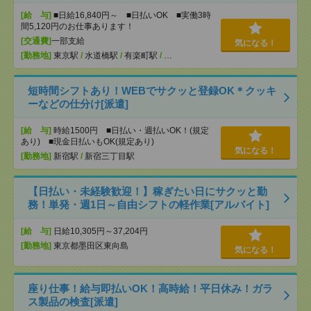
[給 与]
■日給16,840円～ ■日払いOK ■実働3時
間5,120円のお仕事あります！
[交通費]
一部支給
気になる！
[勤務地]
東京駅
/
水道橋駅
/
有楽町駅
/
…
短時間シフトあり！WEBでサクッと登録OK＊クッキ
ーなどの仕分け[派遣]
[給 与]
時給1500円 ■日払い・週払いOK！(規定
あり) ■現金日払いもOK(規定あり)
気になる！
[勤務地]
新宿駅
/
新宿三丁目駅
【日払い・未経験歓迎！】稼ぎたい日にサクッと勤
務！単発・週1日～自由シフトの軽作業[アルバイト]
[給 与]
日給10,305円～37,204円
[勤務地]
東京都墨田区東向島
気になる！
座り仕事！給与即払いOK！高時給！平日休み！ガラ
ス製品の検査[派遣]