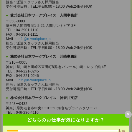
担当：派遣スタッフさん採用担当
受付可能日時：TEL:平日9:00～18:00 Web:24h受付OK
株式会社日本ワークプレイス 入間事務所
〒358-0003
埼玉県入間市豊岡1-2-21 入間サントピア 2F
TEL：04-2901-1110
FAX：04-2901-1111
MAIL：
info@n-workplace.jp
担当：派遣スタッフさん採用担当
受付可能日時：TEL:平日9:00～18:00 Web:24h受付OK
株式会社日本ワークプレイス 川崎事務所
〒210ー0005
神奈川県川崎市川崎区東田町8番地 パレール川崎・レッド館 4F
TEL：044-221-0245
FAX：044-221-0246
MAIL：
info@n-workplace.jp
担当：派遣スタッフさん採用担当
受付可能日時：TEL:平日9:00～18:00 Web:24h受付OK
株式会社日本ワークプレイス 神奈川支店
〒243ー0432
神奈川県海老名市中央2ー9ー50 海老名プライムタワー 7F
TEL：046-236-4110
×
FAX：046-236-4120
どちらのお仕事が気になりますか？
MAIL：
info@n-workplace.jp
担当：派遣スタッフさん採用担当
受付可能日時：TEL:平日9:00～18:00 Web:24h受付OK
1
/10