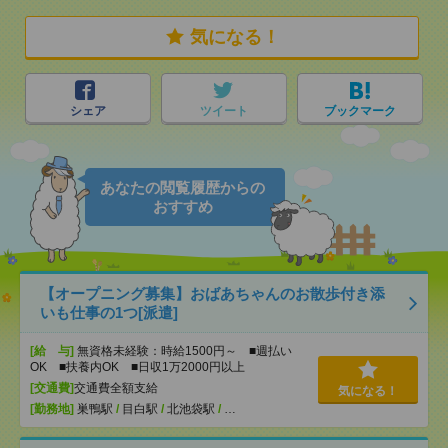
気になる！
シェア
ツイート
ブックマーク
あなたの閲覧履歴からの
おすすめ
【オープニング募集】おばあちゃんのお散歩付き添
いも仕事の1つ[派遣]
[給 与]
無資格未経験：時給1500円～ ■週払い
OK ■扶養内OK ■日収1万2000円以上
[交通費]
交通費全額支給
気になる！
[勤務地]
巣鴨駅
/
目白駅
/
北池袋駅
/
…