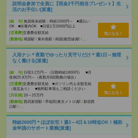
説明会参加で全員に【現金2千円相当プレゼント】生
活のお手伝い[派遣]
[給 与]
無資格未経験：時給1500円～ ■週払い
OK ■扶養内OK ■日収1万2000円以上
[交通費]
交通費全額支給
気になる！
[勤務地]
両国駅
/
東向島駅
/
両国(都営線)駅
/
…
入浴ナシ＊夜勤でゆったり見守りだけ＊週1日～無理
なく働ける[派遣]
[給 与]
日収3.2万円～（日勤時給1800円） ■月
収例25.9万円～（夜勤月8回勤務の場合）
[交通費]
交通費全額支給 ■ガソリン代も全額支給
（規定あり） ■無料駐車場もご相談ください
気になる！
[月収例]
20～25万円
[勤務地]
西武新宿駅
/
早稲田(東京メトロ)駅
/
新宿西
口駅
/
…
時給2600円＊ほぼ在宅！週3～4日＆16時迄OK！補助
金申請のサポート業務[派遣]