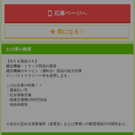
応募ページへ
気になる！
お仕事の概要
【ＷＥＢ面談ＯＫ】
建設機械・トラック部品の製造
建設機械のキャビン（運転台）部品の組立作業
インパクトドライバー等を使用します。
このお仕事の特典！！
・週仮払い可
・社会保険完備
・面接交通費1000円支給
・有給休暇有
※会社の定める就業場所（派遣先）および業務への配置相談の可能性あり。