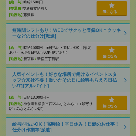
[給 与]
時給1500円
[交通費]
交通費支給有り
気になる！
[勤務地]
藤沢駅
短時間シフトあり！WEBでサクッと登録OK＊クッキ
ーなどの仕分け[派遣]
[給 与]
時給1500円 ■日払い・週払いOK！(規定
あり) ■現金日払いもOK(規定あり)
気になる！
[勤務地]
新宿駅
/
新宿三丁目駅
人気イベントも！好きな場所で働けるイベントスタ
ッフ☆来社不要！働いたその日に給料もらえる日払
い/T1[アルバイト]
[給 与]
日給13,000円～
[勤務地]
神奈川県横浜市西区みなとみらい（最寄り
気になる！
駅：みなとみらい駅）
給与即払いOK！高時給！平日休み！日勤のお仕事！
仕分け作業等[派遣]