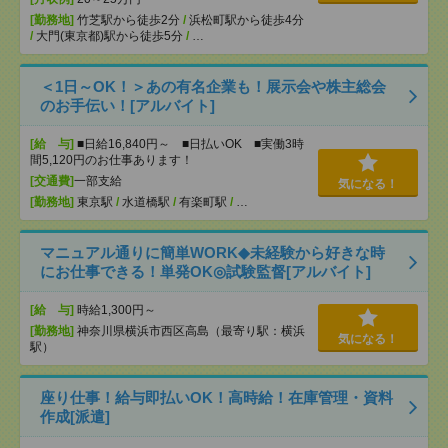
[勤務地]
竹芝駅から徒歩2分
/
浜松町駅から徒歩4分
/
大門(東京都)駅から徒歩5分
/
…
＜1日～OK！＞あの有名企業も！展示会や株主総会
のお手伝い！[アルバイト]
[給 与]
■日給16,840円～ ■日払いOK ■実働3時
間5,120円のお仕事あります！
[交通費]
一部支給
気になる！
[勤務地]
東京駅
/
水道橋駅
/
有楽町駅
/
…
マニュアル通りに簡単WORK◆未経験から好きな時
にお仕事できる！単発OK◎試験監督[アルバイト]
[給 与]
時給1,300円～
[勤務地]
神奈川県横浜市西区高島（最寄り駅：横浜
気になる！
駅）
座り仕事！給与即払いOK！高時給！在庫管理・資料
作成[派遣]