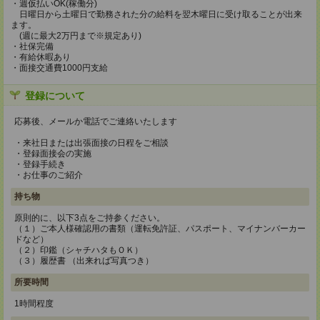
・週仮払いOK(稼働分)
日曜日から土曜日で勤務された分の給料を翌木曜日に受け取ることが出来
ます。
(週に最大2万円まで※規定あり)
・社保完備
・有給休暇あり
・面接交通費1000円支給
登録について
応募後、メールか電話でご連絡いたします
・来社日または出張面接の日程をご相談
・登録面接会の実施
・登録手続き
・お仕事のご紹介
持ち物
原則的に、以下3点をご持参ください。
（１）ご本人様確認用の書類（運転免許証、パスポート、マイナンバーカー
ドなど）
（２）印鑑（シャチハタもＯＫ）
（３）履歴書 （出来れば写真つき）
所要時間
1時間程度