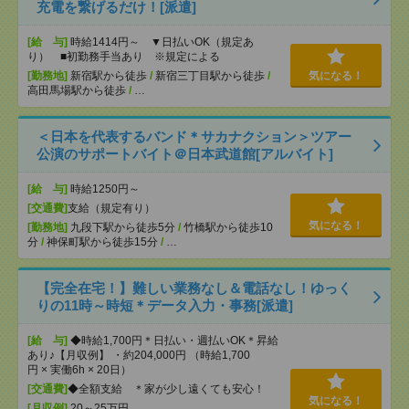
充電を繋げるだけ！[派遣]
[給 与]
時給1414円～ ▼日払いOK（規定あ
り） ■初勤務手当あり ※規定による
[勤務地]
新宿駅から徒歩
/
新宿三丁目駅から徒歩
/
気になる！
高田馬場駅から徒歩
/
…
＜日本を代表するバンド＊サカナクション＞ツアー
公演のサポートバイト＠日本武道館[アルバイト]
[給 与]
時給1250円～
[交通費]
支給（規定有り）
気になる！
[勤務地]
九段下駅から徒歩5分
/
竹橋駅から徒歩10
分
/
神保町駅から徒歩15分
/
…
【完全在宅！】難しい業務なし＆電話なし！ゆっく
りの11時～時短＊データ入力・事務[派遣]
[給 与]
◆時給1,700円＊日払い・週払いOK＊昇給
あり♪【月収例】 ・約204,000円 （時給1,700
円 × 実働6h × 20日）
[交通費]
◆全額支給 ＊家が少し遠くても安心！
気になる！
[月収例]
20～25万円