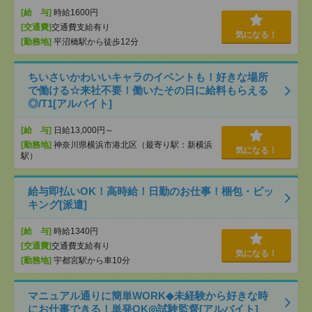
[給 与]
時給1600円
[交通費]
交通費支給有り
気になる！
[勤務地]
平沼橋駅から徒歩12分
ちいさいかわいいキャラのイベントも！好きな場所
で働ける☆来社不要！働いたその日に給料もらえる
◎/T1[アルバイト]
[給 与]
日給13,000円～
[勤務地]
神奈川県横浜市港北区（最寄り駅：新横浜
気になる！
駅）
給与即払いOK！高時給！日勤のお仕事！梱包・ピッ
キング[派遣]
[給 与]
時給1340円
[交通費]
交通費支給有り
気になる！
[勤務地]
宇都宮駅から車10分
マニュアル通りに簡単WORK◆未経験から好きな時
にお仕事できる！単発OK◎試験監督[アルバイト]