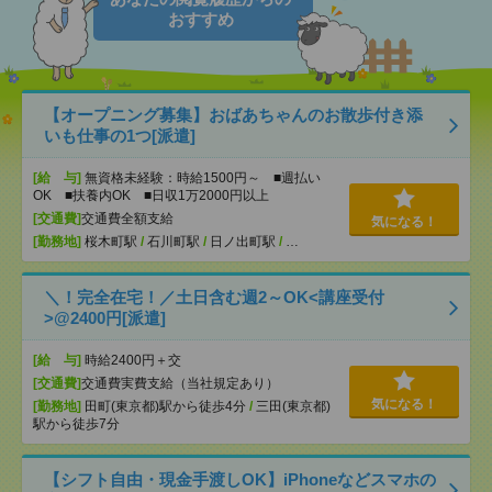
おすすめ
【オープニング募集】おばあちゃんのお散歩付き添
いも仕事の1つ[派遣]
[給 与]
無資格未経験：時給1500円～ ■週払い
OK ■扶養内OK ■日収1万2000円以上
[交通費]
交通費全額支給
気になる！
[勤務地]
桜木町駅
/
石川町駅
/
日ノ出町駅
/
…
＼！完全在宅！／土日含む週2～OK<講座受付
>@2400円[派遣]
[給 与]
時給2400円＋交
[交通費]
交通費実費支給（当社規定あり）
気になる！
[勤務地]
田町(東京都)駅から徒歩4分
/
三田(東京都)
駅から徒歩7分
【シフト自由・現金手渡しOK】iPhoneなどスマホの