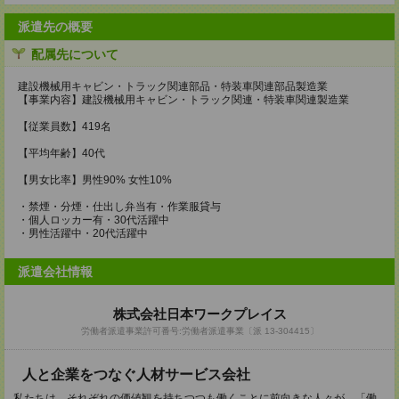
派遣先の概要
配属先について
建設機械用キャビン・トラック関連部品・特装車関連部品製造業
【事業内容】建設機械用キャビン・トラック関連・特装車関連製造業
【従業員数】419名
【平均年齢】40代
【男女比率】男性90% 女性10%
・禁煙・分煙・仕出し弁当有・作業服貸与
・個人ロッカー有・30代活躍中
・男性活躍中・20代活躍中
派遣会社情報
株式会社日本ワークプレイス
労働者派遣事業許可番号:労働者派遣事業〔派 13-304415〕
人と企業をつなぐ人材サービス会社
私たちは、それぞれの価値観を持ちつつも働くことに前向きな人々が、「働