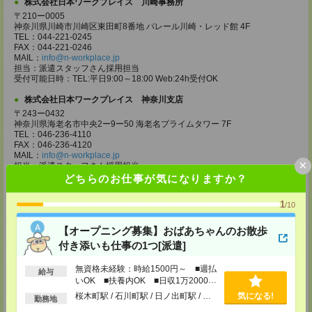
株式会社日本ワークプレイス 川崎事務所
〒210ー0005
神奈川県川崎市川崎区東田町8番地 パレール川崎・レッド館 4F
TEL：044-221-0245
FAX：044-221-0246
MAIL：
info@n-workplace.jp
担当：派遣スタッフさん採用担当
受付可能日時：TEL:平日9:00～18:00 Web:24h受付OK
株式会社日本ワークプレイス 神奈川支店
〒243ー0432
神奈川県海老名市中央2ー9ー50 海老名プライムタワー 7F
TEL：046-236-4110
FAX：046-236-4120
MAIL：
info@n-workplace.jp
×
担当：派遣スタッフさん採用担当
受付可能日時：TEL:平日9:00～18:00 Web:24h受付OK
どちらのお仕事が気になりますか？
株式会社日本ワークプレイス 相模原事務所
1
/10
〒252-0231
神奈川県相模原市中央区相模原4-1-20 アルファビル 3F
【オープニング募集】おばあちゃんのお散歩
TEL：042-786-5601
FAX：042-786-5602
付き添いも仕事の1つ[派遣]
MAIL：
info@n-workplace.jp
担当：派遣スタッフさん採用担当
無資格未経験：時給1500円～ ■週払
給与
受付可能日時：TEL:平日9:00～18:00 Web:24h受付OK
いOK ■扶養内OK ■日収1万2000円
以上
株式会社日本ワークプレイス 平塚事務所
桜木町駅 / 石川町駅 / 日ノ出町駅 / …
気になる!
勤務地
〒254ー0811