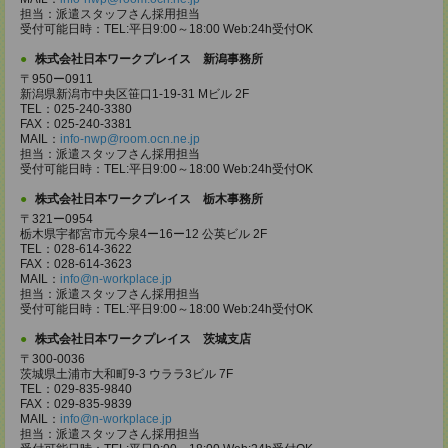
担当：派遣スタッフさん採用担当
受付可能日時：TEL:平日9:00～18:00 Web:24h受付OK
株式会社日本ワークプレイス 新潟事務所
〒950ー0911
新潟県新潟市中央区笹口1-19-31 Mビル 2F
TEL：025-240-3380
FAX：025-240-3381
MAIL：
info-nwp@room.ocn.ne.jp
担当：派遣スタッフさん採用担当
受付可能日時：TEL:平日9:00～18:00 Web:24h受付OK
株式会社日本ワークプレイス 栃木事務所
〒321ー0954
栃木県宇都宮市元今泉4ー16ー12 公英ビル 2F
TEL：028-614-3622
FAX：028-614-3623
MAIL：
info@n-workplace.jp
担当：派遣スタッフさん採用担当
受付可能日時：TEL:平日9:00～18:00 Web:24h受付OK
株式会社日本ワークプレイス 茨城支店
〒300-0036
茨城県土浦市大和町9-3 ウララ3ビル 7F
TEL：029-835-9840
FAX：029-835-9839
MAIL：
info@n-workplace.jp
担当：派遣スタッフさん採用担当