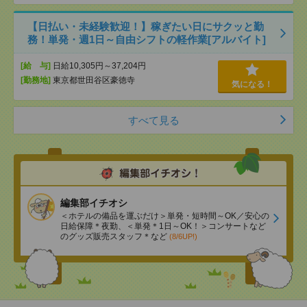
【日払い・未経験歓迎！】稼ぎたい日にサクッと勤
務！単発・週1日～自由シフトの軽作業[アルバイト]
[給 与]
日給10,305円～37,204円
[勤務地]
東京都世田谷区豪徳寺
気になる！
すべて見る
編集部イチオシ
＜ホテルの備品を運ぶだけ＞単発・短時間～OK／安心の
日給保障＊夜勤、＜単発＊1日～OK！＞コンサートなど
のグッズ販売スタッフ＊など
(8/6UP!)