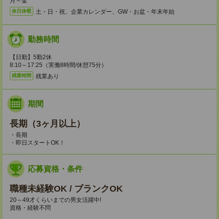
月～金
土・日・祝、企業カレンダー、GW・お盆・年末年始
休日休暇
勤務時間
【日勤】5勤2休
8:10～17:25（実働8時間/休憩75分）
残業あり
残業時間
期間
長期（3ヶ月以上）
・長期
・即日スタートOK！
応募資格・条件
職種未経験OK / ブランクOK
20～49才くらいまでの男女活躍中!
資格・経験不問