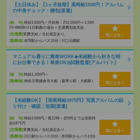
【土日休み】【1ヶ月短期】高時給1500円！アルバム
の中身チェック・梱包[派遣]
[給 与]
時給1500円／月収例：252,000円＝1,500
円×8時間×21日勤務の場合＋交通費別途支給
[交通費]
実費支給／当社規定あり。
気になる！
[勤務地]
赤羽駅からバス10分
/
川口元郷駅
マニュアル通りに簡単WORK◆未経験から好きな時
にお仕事できる！単発OK◎試験監督[アルバイト]
[給 与]
時給1,300円～
[勤務地]
神奈川県鎌倉市大船（最寄り駅：大船駅）
気になる！
【未経験OK】【深夜時給1875円】写真アルバムの貼
り付け・確認｜短期[派遣]
[給 与]
時給1500円／夜22時～翌5時までは深夜時
給1875円
[交通費]
実費支給／当社規定あり。
気になる！
[勤務地]
川口駅からバス10分
/
赤羽駅からバス10分