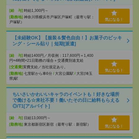
[給 与]
時給1,300円～
[勤務地]
神奈川県横浜市戸塚区戸塚町（最寄り駅：
気になる！
戸塚駅）
【未経験OK】【服装＆髪色自由！】お菓子のピッキ
ング・シール貼り｜短期[派遣]
[給 与]
時給1400円／月収例：117,600円＝1,400
円×4時間×21日勤務の場合＋交通費別途支給
[交通費]
実費支給／当社規定あり。
気になる！
[勤務地]
七里駅から車6分
/
大宮公園駅
/
大宮(埼玉
県)駅
ちいさいかわいいキャラのイベントも！好きな場所
で働ける☆来社不要！働いたその日に給料もらえる
◎/T1[アルバイト]
[給 与]
日給13,000円～
[勤務地]
東京都新宿区新宿（最寄り駅：新宿駅）
気になる！