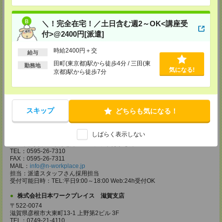
神奈川県平塚市八重咲町 6ー1 平塚南口駅前ビル 6F
TEL：0463-20-4080
FAX：0463-20-4081
＼！完全在宅！／土日含む週2～OK<講座受
MAIL：
info@n-workplace.jp
付>@2400円[派遣]
担当：派遣スタッフさん採用担当
受付可能日時：TEL:平日9:00～18:00 Web:24h受付OK
時給2400円＋交
給与
株式会社日本ワークプレイス 中部支店
田町(東京都)駅から徒歩4分 / 三田(東
勤務地
〒491ー0858
気になる!
京都)駅から徒歩7分
愛知県一宮市栄1ー3ー29 東海ビル 3F
TEL：0586-26-0550
FAX：0586-26-0551
MAIL：
info@n-workplace.jp
担当：派遣スタッフさん採用担当
スキップ
どちらも気になる！
受付可能日時：TEL:平日9:00～18:00 Web:24h受付OK
株式会社日本ワークプレイス 三重事務所
しばらく表示しない
〒518ー0873
三重県伊賀市上野丸之内74ー1 プラザあかもん 2F
TEL：0595-26-7310
FAX：0595-26-7311
MAIL：
info@n-workplace.jp
担当：派遣スタッフさん採用担当
受付可能日時：TEL:平日9:00～18:00 Web:24h受付OK
株式会社日本ワークプレイス 滋賀支店
〒522-0074
滋賀県彦根市大東町13-1 上野第2ビル 3F
TEL：0749-21-4110