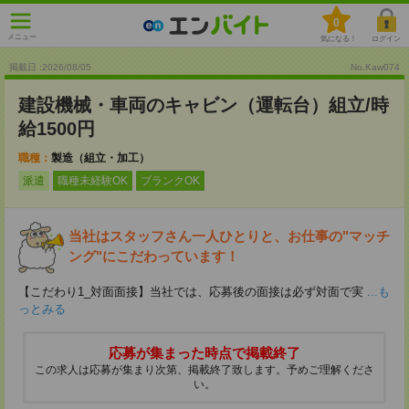
0
メニュー
気になる！
ログイン
掲載日 :2026
/
08
/
05
No.Kaw074
建設機械・車両のキャビン（運転台）組立/時
給1500円
職種：
製造（組立・加工）
派遣
職種未経験OK
ブランクOK
当社はスタッフさん一人ひとりと、お仕事の"マッチ
ング"にこだわっています！
【こだわり1_対面面接】当社では、応募後の面接は必ず対面で実
...も
っとみる
応募が集まった時点で掲載終了
この求人は応募が集まり次第、掲載終了致します。予めご理解くださ
い。