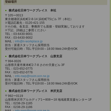
登録場所
株式会社日本ワークプレイス 本社
〒105ー0013
東京都港区浜松町2-8-14 浜松町TSビル 7F（本社）
※電話応募先：0120-421-155
※その他、各支店、事務所でも面接・登録実施しております
※下記、詳細はご参照ください
TEL：03-6430-9001
FAX：03-6430-9002
MAIL：
info@n-workplace.jp
担当：派遣スタッフさん採用担当
受付可能日時：TEL:平日9:00～18:00 Web:24h受付OK
株式会社日本ワークプレイス 山形支店
〒994-0026
山形県天童市東本町2-7-8 さのや天童ビル 3F
TEL：023-652-0775
FAX：023-652-0776
MAIL：
info-nwp@room.ocn.ne.jp
担当：派遣スタッフさん採用担当
受付可能日時：TEL:平日9:00～18:00 Web:24h受付OK
株式会社日本ワークプレイス 米沢支店
〒992ー0119
山形県米沢市アルカディア1ー808ー18 地域産業支援センター 1F
TEL：0238-29-1185
FAX：0238-29-1186
MAIL：
info-nwp@room.ocn.ne.jp