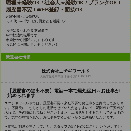
職種未経験OK / 社会人未経験OK / ブランクOK /
履歴書不要 / WEB登録・面接OK
経験不問・未経験OK
＼20代～40代中心に男女とも活躍中／
お得に食べれる食堂完備で
年中快適な職場です
未経験から開始におすすめです
お気軽にお問い合わせください！
派遣会社情報
株式会社ニチギワールド
労働者派遣事業許可番号:派28-301882
【履歴書の提出不要】電話一本で最短翌日～お仕事が
始められます
▼ニチギワールドでは、履歴書不要・来社不要でお仕事をご案内しておりま
す。応募後にこちらからお電話させていただきますので、疑問点や不安点が
あれば、その際にお尋ねください！また、工場見学をすることもできますの
で、実際の職場を見て、お仕事をするかどうかをご判断いただけます。
▼前払い制度を導入しており、スタッフの約4分の1にご利用いただいており