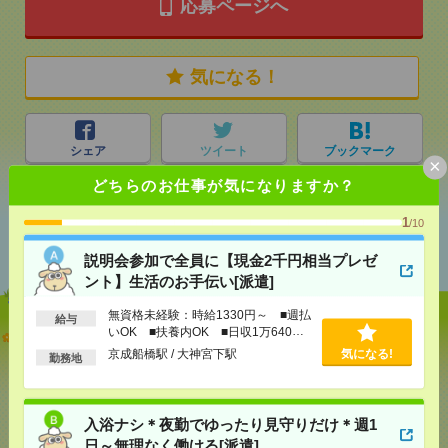
応募ページへ
気になる！
シェア
ツイート
ブックマーク
×
どちらのお仕事が気になりますか？
1
/10
あなたの閲覧履歴からの
おすすめ
説明会参加で全員に【現金2千円相当プレゼ
ント】生活のお手伝い[派遣]
無資格未経験：時給1330円～ ■週払
給与
いOK ■扶養内OK ■日収1万640円
説明会参加で全員に【現金2千円相当プレゼント】生
以上
活のお手伝い[派遣]
京成船橋駅 / 大神宮下駅
気になる!
勤務地
[給 与]
無資格未経験：時給1330円～ ■週払い
OK ■扶養内OK ■日収1万640円以上
入浴ナシ＊夜勤でゆったり見守りだけ＊週1
[交通費]
交通費全額支給
気になる！
日～無理なく働ける[派遣]