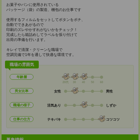
お菓子やパンに使用されている
パッケージ（袋）の製造、梱包のお仕事です
使用するフィルムをセットしてボタンをポチ、
自動でできあがるので
印刷のズレやかすれがないかをチェック！
完成したら箱詰めしてラベルを張り付けて
出荷の準備を行います。
キレイで清潔・クリーンな職場で
空調完備で1年を通して快適な環境です。
職場の雰囲気
年齢層
20代
30
40
50
60
男女比率
女性
男性
職場の様子
活気あり
しずか
仕事の仕方
テキパキ
コツコツ
募集情報