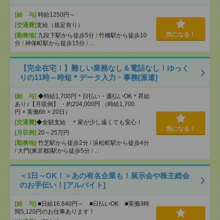
[給 与]
時給1250円～
[交通費]
支給（規定有り）
気になる！
[勤務地]
九段下駅から徒歩5分
/
竹橋駅から徒歩10
分
/
神保町駅から徒歩15分
/
…
【完全在宅！】難しい業務なし＆電話なし！ゆっく
りの11時～時短＊データ入力・事務[派遣]
[給 与]
◆時給1,700円＊日払い・週払いOK＊昇給
あり♪【月収例】 ・約204,000円 （時給1,700
円 × 実働6h × 20日）
[交通費]
◆全額支給 ＊家が少し遠くても安心！
気になる！
[月収例]
20～25万円
[勤務地]
竹芝駅から徒歩2分
/
浜松町駅から徒歩4分
/
大門(東京都)駅から徒歩5分
/
…
＜1日～OK！＞あの有名企業も！展示会や株主総会
のお手伝い！[アルバイト]
[給 与]
■日給16,840円～ ■日払いOK ■実働3時
間5,120円のお仕事あります！