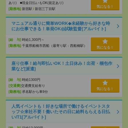
あり) ■現金日払いもOK(規定あり)
気になる！
[勤務地]
新宿駅
/
新宿三丁目駅
マニュアル通りに簡単WORK◆未経験から好きな時
にお仕事できる！単発OK◎試験監督[アルバイト]
[給 与]
時給1,300円～
[勤務地]
千葉県船橋市西船（最寄り駅：西船橋駅）
気になる！
座り仕事！給与即払いOK！土日休み！出荷・梱包作
業など[派遣]
[給 与]
時給1300円
[交通費]
交通費支給有り
気になる！
[勤務地]
求名駅から車9分
人気イベントも！好きな場所で働けるイベントスタ
ッフ☆来社不要！働いたその日に給料もらえる日払
い/T1[アルバイト]