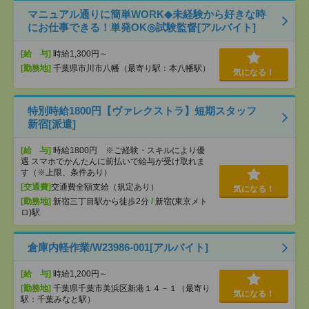
マニュアル通りに簡単WORK◆未経験から好きな時
にお仕事できる！単発OK◎試験監督[アルバイト]
[給 与]
時給1,300円～
[勤務地]
千葉県市川市八幡（最寄り駅：本八幡駅）
気になる！
特別時給1800円【ヴァレクストラ】短期スタッフ
新宿[派遣]
[給 与]
時給1800円 ※ご経験・スキルにより優
遇 スマホでかんたんに前払いで給与が受け取れま
す（※上限、条件あり）
[交通費]
交通費全額支給（規定あり）
気になる！
[勤務地]
新宿三丁目駅から徒歩2分
/
新宿(東京メト
ロ)駅
倉庫内軽作業/W23986-001[アルバイト]
[給 与]
時給1,200円～
[勤務地]
千葉県千葉市美浜区新港１４－１（最寄り
気になる！
駅：千葉みなと駅）