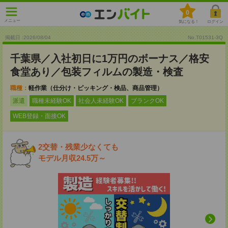
0
メニュー
気になる！
ログイン
掲載日 :2026
/
08
/
04
No.T01531-3Q
千葉県／入社初日に1万円のボーナス／格安
食堂あり／包装フィルムの製造・検査
職種：
軽作業（仕分け・ピッキング・検品、商品管理）
派遣
職種未経験OK
社会人未経験OK
ブランクOK
WEB登録・面接OK
2交替・残業少なくても
モデル月収24.5万～