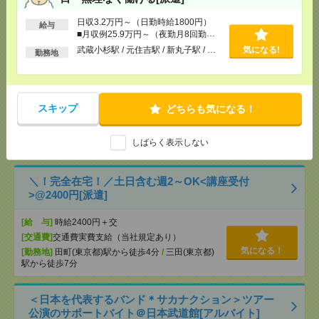
[勤務地]
京成船橋駅
/
大神宮下駅
日収3.2万円～（日勤時給1800円）
給与
■月収例25.9万円～（夜勤月8回勤務
入浴ナシ＊夜勤でゆったり見守りだけ＊週1日～無理
の場合）
なく働ける[派遣]
武蔵小杉駅 / 元住吉駅 / 新丸子駅 / …
気になる!
勤務地
[給 与]
日収3.2万円～（日勤時給1800円） ■月
収例25.9万円～（夜勤月8回勤務の場合）
[交通費]
交通費全額支給 ■ガソリン代も全額支給
スキップ
どちらも気になる！
（規定あり） ■無料駐車場もご相談ください
気になる！
[月収例]
20～25万円
しばらく表示しない
[勤務地]
武蔵小杉駅
/
元住吉駅
/
新丸子駅
/
…
＼！完全在宅！／土日含む週2～OK<講座受付
>@2400円[派遣]
[給 与]
時給2400円＋交
[交通費]
交通費実費支給（当社規定あり）
気になる！
[勤務地]
田町(東京都)駅から徒歩4分
/
三田(東京都)
駅から徒歩7分
＜日本を代表するバンド＊サカナクション＞ツアー
公演のサポートバイト＠日本武道館[アルバイト]