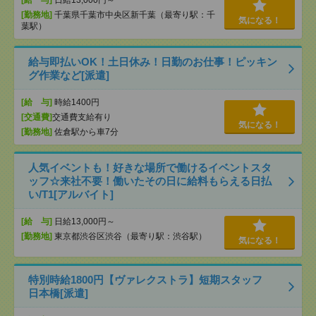
[給 与]
日給13,000円～
[勤務地]
千葉県千葉市中央区新千葉（最寄り駅：千
気になる！
葉駅）
給与即払いOK！土日休み！日勤のお仕事！ピッキン
グ作業など[派遣]
[給 与]
時給1400円
[交通費]
交通費支給有り
気になる！
[勤務地]
佐倉駅から車7分
人気イベントも！好きな場所で働けるイベントスタ
ッフ☆来社不要！働いたその日に給料もらえる日払
い/T1[アルバイト]
[給 与]
日給13,000円～
[勤務地]
東京都渋谷区渋谷（最寄り駅：渋谷駅）
気になる！
特別時給1800円【ヴァレクストラ】短期スタッフ
日本橋[派遣]