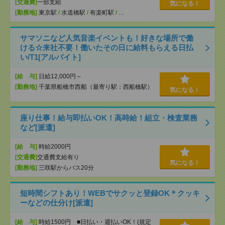
[交通費]
一部支給
気になる！
[勤務地]
東京駅
/
水道橋駅
/
有楽町駅
/
…
サマソニなど人気音楽イベントも！好きな場所で働
ける☆来社不要！働いたその日に給料もらえる日払
い/T1[アルバイト]
[給 与]
日給12,000円～
[勤務地]
千葉県船橋市西船（最寄り駅：西船橋駅）
気になる！
座り仕事！給与即払いOK！高時給！組立・検査業務
など[派遣]
[給 与]
時給2000円
[交通費]
交通費支給有り
気になる！
[勤務地]
三咲駅からバス20分
短時間シフトあり！WEBでサクッと登録OK＊クッキ
ーなどの仕分け[派遣]
[給 与]
時給1500円 ■日払い・週払いOK！(規定