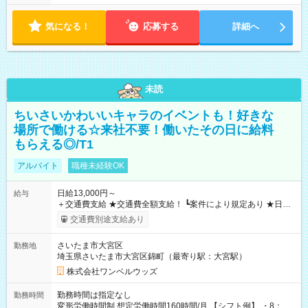
気になる！
応募する
詳細へ
未読
ちいさいかわいいキャラのイベントも！好きな
場所で働ける☆来社不要！働いたその日に給料
もらえる◎/T1
アルバイト
職種未経験OK
日給13,000円～
給与
＋交通費支給 ★交通費全額支給！ ┗案件により規定あり ★日払
いOK！（規定あり） ┗働いたその日に現金GET♪ お仕事後はコ
交通費別途支給あり
ンビニATMから 日払い分を引き落とせます！ 【試用期間】試
用期間なし
さいたま市大宮区
勤務地
埼玉県さいたま市大宮区錦町（最寄り駅：大宮駅）
株式会社ワンベルウッズ
勤務時間は指定なし
勤務時間
変形労働時間制 想定労働時間160時間/月 【シフト例】 ・8：00