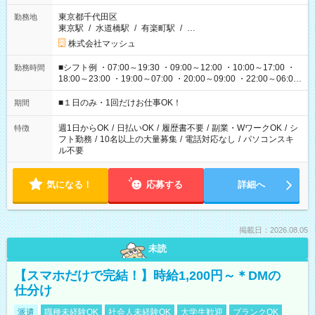
東京都千代田区
勤務地
東京駅
/
水道橋駅
/
有楽町駅
/
…
株式会社マッシュ
■シフト例 ・07:00～19:30 ・09:00～12:00 ・10:00～17:00 ・
勤務時間
18:00～23:00 ・19:00～07:00 ・20:00～09:00 ・22:00～06:00
etc ★最短で3時間で5,120円のお仕事から 15時間で2万円近く稼
げるお仕事も！ ご希望のお時間に合わせてご紹介！ ※シフトは
■１日のみ・1回だけお仕事OK！
期間
現場によって異なります。 ※勿論、休憩時間はあるのでご安心
ください！
週1日からOK
/
日払いOK
/
履歴書不要
/
副業・WワークOK
/
シ
特徴
フト勤務
/
10名以上の大量募集
/
電話対応なし
/
パソコンスキ
ル不要
気になる！
応募する
詳細へ
掲載日：2026.08.05
未読
【スマホだけで完結！】時給1,200円～＊DMの
仕分け
派遣
職種未経験OK
社会人未経験OK
大学生歓迎
ブランクOK