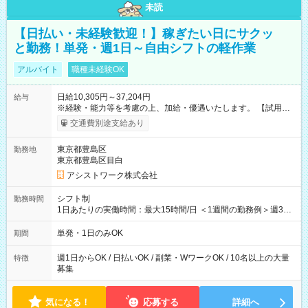
未読
【日払い・未経験歓迎！】稼ぎたい日にサクッ
と勤務！単発・週1日～自由シフトの軽作業
アルバイト
職種未経験OK
日給10,305円～37,204円
給与
※経験・能力等を考慮の上、加給・優遇いたします。 【試用期
間】試用期間なし
交通費別途支給あり
東京都豊島区
勤務地
東京都豊島区目白
アシストワーク株式会社
シフト制
勤務時間
1日あたりの実働時間：最大15時間/日 ＜1週間の勤務例＞週3回
勤務 勤務：月・水・金 休み：火・木・土・日 好きな時にお仕事
可能です！ ※1日あたりの最大実働時間は日勤、夜勤共に勤務し
単発・1日のみOK
期間
た時間になります。
週1日からOK / 日払いOK / 副業・WワークOK / 10名以上の大量
特徴
募集
気になる！
応募する
詳細へ