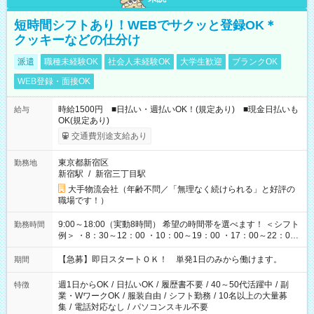
短時間シフトあり！WEBでサクッと登録OK＊
クッキーなどの仕分け
派遣
職種未経験OK
社会人未経験OK
大学生歓迎
ブランクOK
WEB登録・面接OK
時給1500円 ■日払い・週払いOK！(規定あり) ■現金日払いも
給与
OK(規定あり)
交通費別途支給あり
東京都新宿区
勤務地
新宿駅
/
新宿三丁目駅
大手物流会社（年齢不問／「無理なく続けられる」と好評の
職場です！）
9:00～18:00（実動8時間） 希望の時間帯を選べます！ ＜シフト
勤務時間
例＞ ・8：30～12：00 ・10：00～19：00 ・17：00～22：00
・13：00～22：00 ・22：00～翌6：00 など
【急募】即日スタートＯＫ！ 単発1日のみから働けます。
期間
週1日からOK
/
日払いOK
/
履歴書不要
/
40～50代活躍中
/
副
特徴
業・WワークOK
/
服装自由
/
シフト勤務
/
10名以上の大量募
集
/
電話対応なし
/
パソコンスキル不要