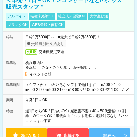
＜単発＊1日～OK！＞コンサートなどのグッズ
販売スタッフ＊
アルバイト
職種未経験OK
社会人未経験OK
大学生歓迎
ブランクOK
WEB登録・面接OK
日給1万5000円～ ■最大で日給2万8500円！
給与
交通費別途支給あり
交通費規定支給
交通費
横浜市西区
勤務地
横浜駅
/
みなとみらい駅
/
西横浜駅
/
…
イベント会場
＜シフト例＞ いろいろなシフトで働けます！ ■7:00-24:00
勤務時間
■8:00-21:00 ■9:00-21:00 ■18:00-翌7:00 ■20:30-翌11:00 など
単発1日～OK!
期間
週1日からOK
/
日払いOK
/
履歴書不要
/
40～50代活躍中
/
副
特徴
業・WワークOK
/
服装自由
/
シフト勤務
/
電話対応なし
/
パソ
コンスキル不要
気になる！
応募する
詳細へ