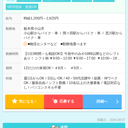
WEB登録・面接OK
時給1,200円～1,625円
給与
栃木県小山市
勤務地
小山駅からバイク・車
/
間々田駅からバイク・車
/
思川駅から
バイク・車
■物流センターなど ■勤務地選べます
【1日3時間～も相談OK!】午前中のみや18時以降などのシフト
勤務時間
あり！ シフト例 ▼9:00～12:00 ▼9:00～17:00 ▼10:00～19:00
▼18:00～21:00
1日だけの単発OK！＃8月～ ＃9月～
期間
週1日からOK
/
日払いOK
/
40～50代活躍中
/
副業・Wワーク
特徴
OK
/
服装自由
/
シフト勤務
/
10名以上の大量募集
/
電話対応な
し
/
パソコンスキル不要
気になる！
応募する
詳細へ
掲載日：2026.08.07
未読