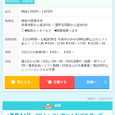
WEB登録・面接OK
時給1,500円～1,875円
給与
神奈川県厚木市
勤務地
本厚木駅から徒歩5分
/
愛甲石田駅から徒歩5分
■物流センターなど ■勤務地選べます
【1日3時間～も相談OK!】午前中のみや18時以降などのシフト
勤務時間
あり！ シフト例 ▼9:00～12:00 ▼9:00～17:00 ▼10:00～19:00
▼18:00～21:00
1日だけの単発OK！＃8月～ ＃9月～
期間
週1日からOK
/
日払いOK
/
40～50代活躍中
/
副業・Wワーク
特徴
OK
/
服装自由
/
シフト勤務
/
10名以上の大量募集
/
電話対応な
し
/
パソコンスキル不要
気になる！
応募する
詳細へ
掲載日：2026.08.07
未読