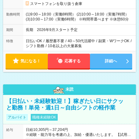
スマートフォンを取り扱う倉庫
(1)9:00～18:00（実働8時間） (2)10:00～18:00（実働7時間）
勤務時間
(3)10:00～17:00（実働6時間） ※時間帯選べます ※休憩60分
長期 2026年9月スタート予定
期間
日払いOK
/
履歴書不要
/
40～50代活躍中
/
副業・WワークOK
/
特徴
シフト勤務
/
10名以上の大量募集
気になる！
応募する
詳細へ
未読
【日払い・未経験歓迎！】稼ぎたい日にサクッ
と勤務！単発・週1日～自由シフトの軽作業
アルバイト
職種未経験OK
日給10,305円～37,204円
給与
※経験・能力等を考慮の上、加給・優遇いたします。 【試用期