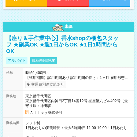
未読
【座り＆手作業中心】香水shopの梱包スタッ
フ ★副業OK ★週1日からOK ★1日1時間から
OK
アルバイト
職種未経験OK
時給1,400円～
給与
【試用期間】試用期間あり 試用期間の長さ：1ヶ月 雇用形態、
給与は本採用時と同じです。
交通費別途支給あり
東京都千代田区
勤務地
東京都千代田区内神田2丁目14番12号 星屋第六ビル402号（最
寄り駅：神田駅）
Ａｌｌｅｙ株式会社
シフト制
勤務時間
1日あたりの実働時間：最大5時間/日 11:00-19:00 └1日あたりの
実働時間：1-5時間 └上記の時間帯内であれば、いつでも勤務可