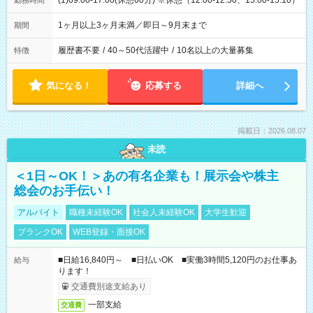
(1)09:00-17:00(休憩60分) ※休憩（12:00-12:50、15:00-15:10）
勤務時間
1ヶ月以上3ヶ月未満／即日～9月末まで
期間
履歴書不要
/
40～50代活躍中
/
10名以上の大量募集
特徴
気になる！
応募する
詳細へ
掲載日：2026.08.07
未読
＜1日～OK！＞あの有名企業も！展示会や株主
総会のお手伝い！
アルバイト
職種未経験OK
社会人未経験OK
大学生歓迎
ブランクOK
WEB登録・面接OK
■日給16,840円～ ■日払いOK ■実働3時間5,120円のお仕事あ
給与
ります！
交通費別途支給あり
一部支給
交通費