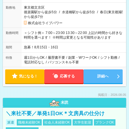
東京都文京区
勤務地
後楽園駅から徒歩5分
/
水道橋駅から徒歩5分
/
春日(東京都)駅
から徒歩7分
株式会社ライブパワー
＜シフト例＞ 7:00～23:00 13:30～22:00 上記の時間から好きな
勤務時間
時間を選べます！ ※時間は変更となる可能性があります
急募！8月15日・16日
期間
週1日からOK
/
履歴書不要
/
副業・WワークOK
/
シフト勤務
/
特徴
電話対応なし
/
パソコンスキル不要
気になる！
応募する
詳細へ
掲載日：2026.08.05
未読
＼来社不要／単発1日OK＊文房具の仕分け
派遣
職種未経験OK
社会人未経験OK
大学生歓迎
ブランクOK