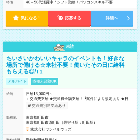
40～50代活躍中
/
シフト勤務
/
パソコンスキル不要
特徴
気になる！
応募する
詳細へ
未読
ちいさいかわいいキャラのイベントも！好きな
場所で働ける☆来社不要！働いたその日に給料
もらえる◎/T1
アルバイト
職種未経験OK
日給13,000円～
給与
＋交通費支給 ★交通費全額支給！ ┗案件により規定あり ★日払
いOK！（規定あり） ┗働いたその日に現金GET♪ お仕事後はコ
交通費別途支給あり
ンビニATMから 日払い分を引き落とせます！ 【試用期間】試
用期間なし
東京都町田市
勤務地
東京都町田市原町田（最寄り駅：町田駅）
株式会社ワンベルウッズ