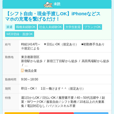
未読
【シフト自由・現金手渡しOK】iPhoneなどス
マホの充電を繋げるだけ！
派遣
職種未経験OK
社会人未経験OK
大学生歓迎
ブランクOK
WEB登録・面接OK
時給1414円～ ▼日払いOK（規定あり） ■初勤務手当あり
給与
※規定による
東京都新宿区
勤務地
新宿駅から徒歩
/
新宿三丁目駅から徒歩
/
高田馬場駅から徒歩
/
…
物流企業
9:00～18:00
勤務時間
即日～OK！ 1日～働けます＾＾（規定あり）
期間
週1日からOK
/
日払いOK
/
履歴書不要
/
40～50代活躍中
/
副
特徴
業・WワークOK
/
服装自由
/
シフト勤務
/
10名以上の大量募
集
/
電話対応なし
/
パソコンスキル不要