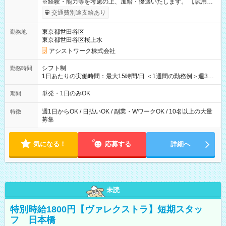
※経験・能力等を考慮の上、加給・優遇いたします。 【試用期
間】試用期間なし
交通費別途支給あり
東京都世田谷区
勤務地
東京都世田谷区桜上水
アシストワーク株式会社
シフト制
勤務時間
1日あたりの実働時間：最大15時間/日 ＜1週間の勤務例＞週3回
勤務 勤務：月・水・金 休み：火・木・土・日 好きな時にお仕事
可能です！ ※1日あたりの最大実働時間は日勤、夜勤共に勤務し
単発・1日のみOK
期間
た時間になります。
週1日からOK / 日払いOK / 副業・WワークOK / 10名以上の大量
特徴
募集
気になる！
応募する
詳細へ
未読
特別時給1800円【ヴァレクストラ】短期スタッ
フ 日本橋