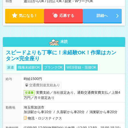
能！ └平日・土曜日の中で、お好きな曜日でご勤務いただけま
週1日からOK / 日払いOK / 副業・WワークOK
特徴
す！ 【シフト例】 ・11:00～14:00 ・16:30～19:00 ・13:00～
18:00 などのように、自由な働き方が可能なお仕事です！
気になる！
応募する
詳細へ
未読
スピードよりも丁寧に！未経験OK！作業はカン
タン×完全座り
派遣
職種未経験OK
ブランクOK
WEB登録・面接OK
時給1500円
給与
交通費別途支給あり
実費支給／当社規定あり。通勤交通費実費支払／上限4
交通費
万円／月※規定あり
埼玉県加須市
勤務地
加須駅から車10分
/
久喜駅から車20分
/
鴻巣駅から車20分
物流・ロジスティクス