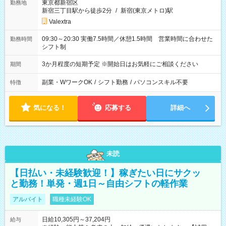
東京都新宿区
勤務地
新宿三丁目駅から徒歩2分
/
新宿(東京メトロ)駅
Valextra
09:30～20:30 実働7.5時間／休憩1.5時間 営業時間に合わせた
勤務時間
シフト制
3か月程度の短期予定 ※開始日はお気軽にご相談ください
期間
副業・WワークOK
/
シフト勤務
/
パソコンスキル不要
特徴
気になる！
応募する
詳細へ
未読
【日払い・未経験歓迎！】稼ぎたい日にサクッ
と勤務！単発・週1日～自由シフトの軽作業
アルバイト
職種未経験OK
日給10,305円～37,204円
給与