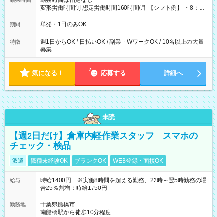
勤務時間は指定なし
勤務時間
変形労働時間制 想定労働時間160時間/月 【シフト例】 ・8：00
～21：00
単発・1日のみOK
期間
週1日からOK / 日払いOK / 副業・WワークOK / 10名以上の大量
特徴
募集
気になる！
応募する
詳細へ
未読
【週2日だけ】倉庫内軽作業スタッフ スマホの
チェック・検品
派遣
職種未経験OK
ブランクOK
WEB登録・面接OK
時給1400円 ※実働8時間を超える勤務、22時～翌5時勤務の場
給与
合25％割増：時給1750円
千葉県船橋市
勤務地
南船橋駅から徒歩10分程度