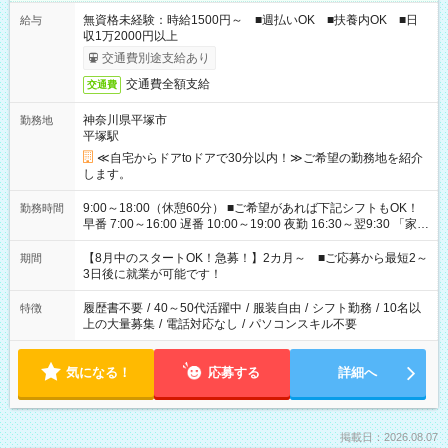
無資格未経験：時給1500円～ ■週払いOK ■扶養内OK ■日
給与
収1万2000円以上
交通費別途支給あり
交通費全額支給
交通費
神奈川県平塚市
勤務地
平塚駅
≪自宅からドアtoドアで30分以内！≫ご希望の勤務地を紹介
します。
9:00～18:00（休憩60分） ■ご希望があれば下記シフトもOK！
勤務時間
早番 7:00～16:00 遅番 10:00～19:00 夜勤 16:30～翌9:30 「家族
と休みを合わせたい」 「余裕を持って夕飯の準備がしたい」
「できれば残業はしたくない」 など、ご希望を教えてください
【8月中のスタートOK！急募！】2カ月～ ■ご応募から最短2～
期間
ね。 ※Wワーク希望の方へ 今ご覧のお仕事で希望する勤務時間
3日後に就業が可能です！
と、もう1つのお仕事の勤務時間。 合計で週40時間を超える場
合は応募できません。
履歴書不要
/
40～50代活躍中
/
服装自由
/
シフト勤務
/
10名以
特徴
上の大量募集
/
電話対応なし
/
パソコンスキル不要
気になる！
応募する
詳細へ
掲載日：2026.08.07