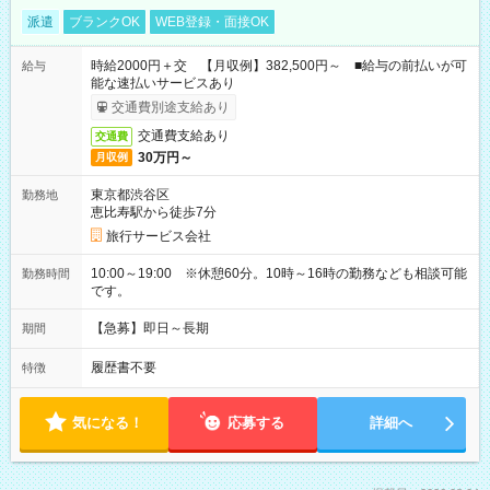
派遣
ブランクOK
WEB登録・面接OK
時給2000円＋交 【月収例】382,500円～ ■給与の前払いが可
給与
能な速払いサービスあり
交通費別途支給あり
交通費支給あり
交通費
30万円～
月収例
東京都渋谷区
勤務地
恵比寿駅から徒歩7分
旅行サービス会社
10:00～19:00 ※休憩60分。10時～16時の勤務なども相談可能
勤務時間
です。
【急募】即日～長期
期間
履歴書不要
特徴
気になる！
応募する
詳細へ