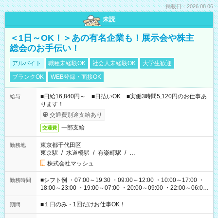
掲載日：2026.08.06
未読
＜1日～OK！＞あの有名企業も！展示会や株主
総会のお手伝い！
アルバイト
職種未経験OK
社会人未経験OK
大学生歓迎
ブランクOK
WEB登録・面接OK
■日給16,840円～ ■日払いOK ■実働3時間5,120円のお仕事あ
給与
ります！
交通費別途支給あり
一部支給
交通費
東京都千代田区
勤務地
東京駅
/
水道橋駅
/
有楽町駅
/
…
株式会社マッシュ
■シフト例 ・07:00～19:30 ・09:00～12:00 ・10:00～17:00 ・
勤務時間
18:00～23:00 ・19:00～07:00 ・20:00～09:00 ・22:00～06:00
etc ★最短で3時間で5,120円のお仕事から 15時間で2万円近く稼
げるお仕事も！ ご希望のお時間に合わせてご紹介！ ※シフトは
■１日のみ・1回だけお仕事OK！
期間
現場によって異なります。 ※勿論、休憩時間はあるのでご安心