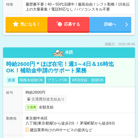
履歴書不要
/
40～50代活躍中
/
服装自由
/
シフト勤務
/
10名以
特徴
上の大量募集
/
電話対応なし
/
パソコンスキル不要
気になる！
応募する
詳細へ
掲載日：2026.08.06
未読
時給2600円＊ほぼ在宅！週3～4日＆16時迄
OK！補助金申請のサポート業務
派遣
職種未経験OK
ブランクOK
WEB登録・面接OK
時給2600円
給与
交通費別途支給あり
全額支給
交通費
東京都中央区
勤務地
八丁堀(東京都)駅から徒歩2分
/
茅場町駅から徒歩6分
建設業界向けのAIサービスの提供など