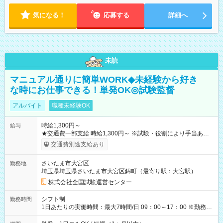
気になる！
応募する
詳細へ
未読
マニュアル通りに簡単WORK◆未経験から好き
な時にお仕事できる！単発OK◎試験監督
アルバイト
職種未経験OK
時給1,300円～
給与
★交通費一部支給 時給1,300円～ ※試験・役割により手当あり
※勤務回数により昇給あり 【即給（前払い）オプションあ
交通費別途支給あり
り！】 希望される場合、勤務から1週間ほどで給与の一部を受け
取れます。 ※手数料418円がかかります。 【過去試験日の収入
さいたま市大宮区
勤務地
例】 ・河合塾模擬試験 8:30～17:30（休憩1時間） 時給1,300円
埼玉県埼玉県さいたま市大宮区錦町（最寄り駅：大宮駅）
×8時間＝日収10,400円＋交通費 ※当日の役割により時給＋100
円の場合あり ・国家試験 7:00～13:30（休憩なし） 時給1,300
株式会社全国試験運営センター
円（役割手当＋100円）×6時間＝日収8,400円＋交通費 【試用期
間】試用期間なし
シフト制
勤務時間
1日あたりの実働時間：最大7時間/日 09：00～17：00 ※勤務時
間は 試験により異なります。