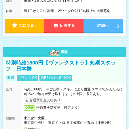
単発・1日のみOK / 短期（1ヶ月以内）
期間
週1日からOK / 副業・WワークOK / 10名以上の大量募集
特徴
気になる！
応募する
詳細へ
未読
特別時給1800円【ヴァレクストラ】短期スタッ
フ 日本橋
派遣
ブランクOK
WEB登録・面接OK
時給1800円 ※ご経験・スキルにより優遇 スマホでかんたんに
給与
前払いで給与が受け取れます（※上限、条件あり）
交通費別途支給あり
交通費全額支給（規定あり）
交通費
東京都中央区
勤務地
東京都中央区 東京メトロ 日本橋駅から直結（徒歩1分）