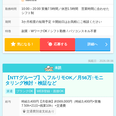
Valextra
10:00～20:00 実働7.5時間／休憩1.5時間 営業時間に合わせた
勤務時間
シフト制
3か月程度の短期予定 ※開始日はお気軽にご相談ください
期間
副業・WワークOK
/
シフト勤務
/
パソコンスキル不要
特徴
気になる！
応募する
詳細へ
掲載日：2026.08.06
未読
【NTTグループ】＼フルリモOK／月56万↑モニ
タリング検討・検証など
派遣
ブランクOK
WEB登録・面接OK
時給3,400円【月収例】約569,000円（時給3,400円×実働
給与
7.50h×21日+残業10h）+交通費
交通費別途支給あり