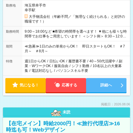
埼玉県幸手市
勤務地
幸手駅
大手物流会社（年齢不問／「無理なく続けられる」と好評の
職場です！）
9:00～18:00など ■希望の時間帯を選べます！ ▼他にも様々な時
勤務時間
間帯でお仕事をご用意しています！ ＜シフト例＞ 8:30～12:00
17:00～22:00 13:00～22:00 22:00～翌6:00 など
≪急募≫1日のみの単発からOK！ 即日スタートもOK！ ＃7
期間
月～ ＃8月～
週1日からOK
/
日払いOK
/
履歴書不要
/
40～50代活躍中
/
副
特徴
業・WワークOK
/
服装自由
/
シフト勤務
/
10名以上の大量募
集
/
電話対応なし
/
パソコンスキル不要
気になる！
応募する
詳細へ
掲載日：2026.08.06
未読
【在宅メイン】時給2000円！≪旅行代理店≫16
時迄も可！Webデザイン