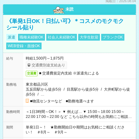
掲載日：2026.08.04
未読
《単発1日OK！日払い可》＊コスメのモクモク
シール貼り
派遣
職種未経験OK
社会人未経験OK
大学生歓迎
ブランクOK
WEB登録・面接OK
時給1,500円～1,875円
給与
交通費別途支給あり
■ 交通費規定内支給 ※派遣先による
交通費
東京都品川区
勤務地
五反田駅から徒歩5分
/
目黒駅から徒歩5分
/
大井町駅から徒
歩5分
/
…
■物流センターなど ■勤務地選べます
＜1日3時間～OK！＞ ▼ 例えば… ▼ 15:00～18:00 15:00～
勤務時間
22:00 17:00～22:00 など こちら以外の時間もお気軽にご相談く
ださい！
単発1日～！ ★勤務開始日や期間はお気軽にご相談くださ
期間
い！ ＃8月～ ＃9月～