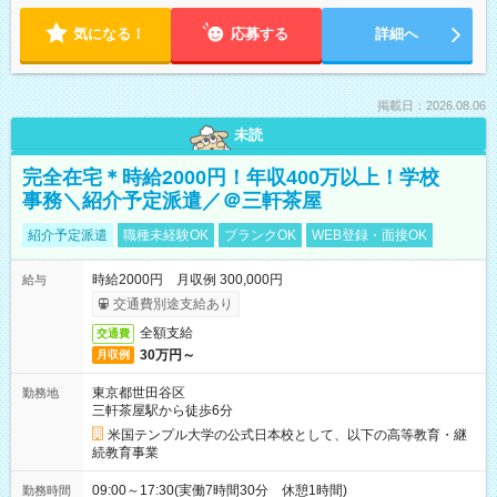
気になる！
応募する
詳細へ
掲載日：2026.08.06
未読
完全在宅＊時給2000円！年収400万以上！学校
事務＼紹介予定派遣／＠三軒茶屋
紹介予定派遣
職種未経験OK
ブランクOK
WEB登録・面接OK
時給2000円 月収例 300,000円
給与
交通費別途支給あり
全額支給
交通費
30万円～
月収例
東京都世田谷区
勤務地
三軒茶屋駅から徒歩6分
米国テンプル大学の公式日本校として、以下の高等教育・継
続教育事業
09:00～17:30(実働7時間30分 休憩1時間)
勤務時間