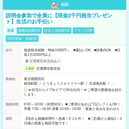
未読
説明会参加で全員に【現金2千円相当プレゼン
ト】生活のお手伝い
派遣
職種未経験OK
社会人未経験OK
ブランクOK
WEB登録・面接OK
無資格未経験：時給1500円～ ■週払いOK ■扶養内OK ■日
給与
収1万2000円以上
交通費別途支給あり
交通費全額支給
交通費
東京都墨田区
勤務地
錦糸町駅
/
とうきょうスカイツリー駅
/
京成曳舟駅
/
…
≪自宅からドアtoドアで30分以内！≫ご希望の勤務地を紹介
します。
9:00～18:00（休憩60分） ■ご希望があれば下記シフトもOK！
勤務時間
早番 7:00～16:00 遅番 10:00～19:00 「家族と休みを合わせた
い」 「余裕を持って夕飯の準備がしたい」 「できれば残業はし
たくない」 など、ご希望を教えてくださいね。 ※Wワーク希望
【現在も積極採用中！急募！】2カ月～ ■ご応募から最短2～3
期間
の方へ 今ご覧のお仕事で希望する勤務時間と、もう1つのお仕事
日後の就業も相談可能です！
の勤務時間。 合計で週40時間を超える場合は応募できません。