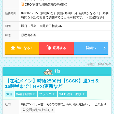
CRO(医薬品開発業務受託機関)
09:00-17:15（休憩60分）実働7時間15分（残業少なめ！） 勤務
勤務時間
時間を下記の範囲で調整することも可能です。 ・勤務開始時
間 09:00～10:00 ・勤務終了時間 16:00～17:15 ・実働
05:00～07:15
即日～長期 ※開始日相談OK
期間
履歴書不要
特徴
気になる！
応募する
詳細へ
掲載日：2026.08.06
未読
【在宅メイン】時給2500円【SCSK】週3日＆
16時半まで！HPの更新など
派遣
職種未経験OK
ブランクOK
WEB登録・面接OK
時給2500円＋交 ■給与の前払いが可能な速払いサービスあり
給与
交通費別途支給あり