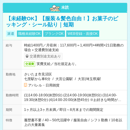
未読
【未経験OK】【服装＆髪色自由！】お菓子のピ
ッキング・シール貼り｜短期
派遣
職種未経験OK
ブランクOK
WEB登録・面接OK
時給1400円／月収例：117,600円＝1,400円×4時間×21日勤務の
給与
場合＋交通費別途支給
交通費別途支給あり
実費支給／当社規定あり。
交通費
さいたま市見沼区
勤務地
七里駅から車6分
/
大宮公園駅
/
大宮(埼玉県)駅
アパレル・日用雑貨
(1)14:00-18:00(休憩0分) (2)14:00-19:00(休憩0分) (3)14:00-
勤務時間
19:30(休憩0分) (4)14:00-20:00(休憩45分) ※お好きな時間が選べ
ます
1ヶ月以上3ヶ月未満／即日～8月末までの期間限定
期間
履歴書不要
/
40～50代活躍中
/
服装自由
/
シフト勤務
/
10名以
特徴
上の大量募集