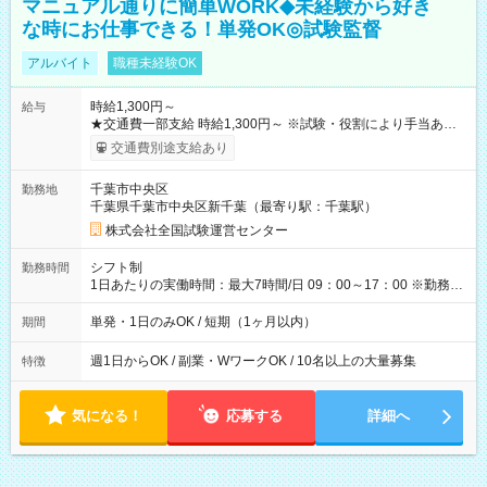
マニュアル通りに簡単WORK◆未経験から好き
な時にお仕事できる！単発OK◎試験監督
アルバイト
職種未経験OK
時給1,300円～
給与
★交通費一部支給 時給1,300円～ ※試験・役割により手当あり
※勤務回数により昇給あり 【即給（前払い）オプションあ
交通費別途支給あり
り！】 希望される場合、勤務から1週間ほどで給与の一部を受け
取れます。 ※手数料418円がかかります。 【過去試験日の収入
千葉市中央区
勤務地
例】 ・河合塾模擬試験 8:30～17:30（休憩1時間） 時給1,300円
千葉県千葉市中央区新千葉（最寄り駅：千葉駅）
×8時間＝日収10,400円＋交通費 ※当日の役割により時給＋100
円の場合あり ・国家試験 7:00～13:30（休憩なし） 時給1,300
株式会社全国試験運営センター
円（役割手当＋100円）×6時間＝日収8,400円＋交通費 【試用期
間】試用期間なし
シフト制
勤務時間
1日あたりの実働時間：最大7時間/日 09：00～17：00 ※勤務時
間は 試験により異なります。
単発・1日のみOK / 短期（1ヶ月以内）
期間
週1日からOK / 副業・WワークOK / 10名以上の大量募集
特徴
気になる！
応募する
詳細へ