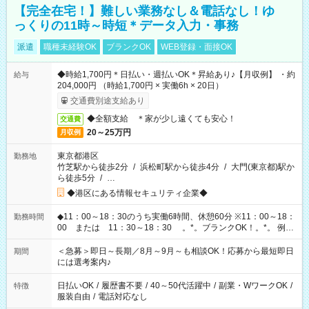
【完全在宅！】難しい業務なし＆電話なし！ゆ
っくりの11時～時短＊データ入力・事務
派遣
職種未経験OK
ブランクOK
WEB登録・面接OK
◆時給1,700円＊日払い・週払いOK＊昇給あり♪【月収例】 ・約
給与
204,000円 （時給1,700円 × 実働6h × 20日）
交通費別途支給あり
◆全額支給 ＊家が少し遠くても安心！
交通費
20～25万円
月収例
東京都港区
勤務地
竹芝駅から徒歩2分
/
浜松町駅から徒歩4分
/
大門(東京都)駅か
ら徒歩5分
/
…
◆港区にある情報セキュリティ企業◆
◆11：00～18：30のうち実働6時間、休憩60分 ※11：00～18：
勤務時間
00 または 11：30～18：30 。*。ブランクOK！。*。 例え
ば前職が、 在宅/財団法人/事務/コールセンター/受付/販売/カフェ
スタッフ スイーツ販売/ホテルフロント/化粧品販売/など 様々な
＜急募＞即日～長期／8月～9月～も相談OK！応募から最短即日
期間
業界から入社して活躍されています♪
には選考案内♪
日払いOK
/
履歴書不要
/
40～50代活躍中
/
副業・WワークOK
/
特徴
服装自由
/
電話対応なし