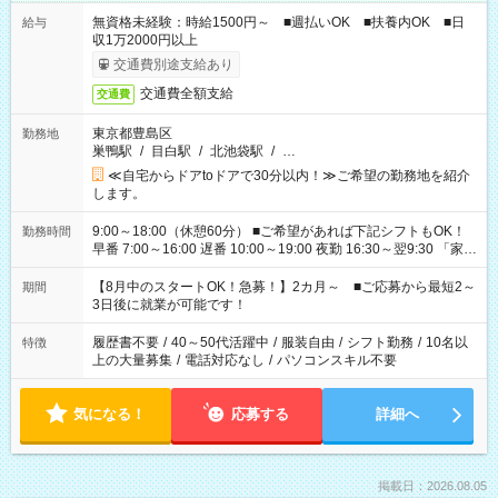
無資格未経験：時給1500円～ ■週払いOK ■扶養内OK ■日
給与
収1万2000円以上
交通費別途支給あり
交通費全額支給
交通費
東京都豊島区
勤務地
巣鴨駅
/
目白駅
/
北池袋駅
/
…
≪自宅からドアtoドアで30分以内！≫ご希望の勤務地を紹介
します。
9:00～18:00（休憩60分） ■ご希望があれば下記シフトもOK！
勤務時間
早番 7:00～16:00 遅番 10:00～19:00 夜勤 16:30～翌9:30 「家族
と休みを合わせたい」 「余裕を持って夕飯の準備がしたい」
「できれば残業はしたくない」 など、ご希望を教えてください
【8月中のスタートOK！急募！】2カ月～ ■ご応募から最短2～
期間
ね。 ※Wワーク希望の方へ 今ご覧のお仕事で希望する勤務時間
3日後に就業が可能です！
と、もう1つのお仕事の勤務時間。 合計で週40時間を超える場
合は応募できません。
履歴書不要
/
40～50代活躍中
/
服装自由
/
シフト勤務
/
10名以
特徴
上の大量募集
/
電話対応なし
/
パソコンスキル不要
気になる！
応募する
詳細へ
掲載日：2026.08.05