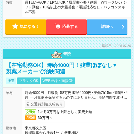
ください！
週1日からOK
/
日払いOK
/
履歴書不要
/
副業・WワークOK
/
シ
特徴
フト勤務
/
10名以上の大量募集
/
電話対応なし
/
パソコンスキ
ル不要
気になる！
応募する
詳細へ
掲載日：2026.07.30
未読
【在宅勤務OK】時給4000円！残業ほぼなし▼
製薬メーカーで治験関連
派遣
ブランクOK
WEB登録・面接OK
時給4000円 月収例 58万円 時給4000円×実働7h15m×週5日×4
給与
週 ※月収例を保証するものではありません。※給与即受取りサ
ービス利用可（利用条件有）
交通費別途支給あり
1ヶ月3万円を上限として実費支給
交通費
30万円～
月収例
東京都文京区
勤務地
後楽園駅から徒歩1分
/
飯田橋駅