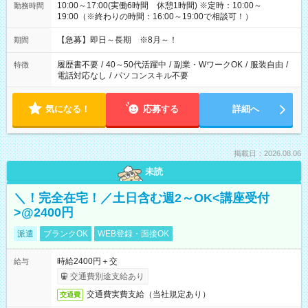
10:00～17:00(実働6時間 休憩1時間) ※定時：10:00～
勤務時間
19:00（※終わりの時間：16:00～19:00で相談可！）
【急募】即日～長期 ※8月～！
期間
履歴書不要
/
40～50代活躍中
/
副業・WワークOK
/
服装自由
/
特徴
電話対応なし
/
パソコンスキル不要
気になる！
応募する
詳細へ
掲載日：2026.08.06
未読
＼！完全在宅！／土日含む週2～OK<講座受付
>@2400円
派遣
ブランクOK
WEB登録・面接OK
時給2400円＋交
給与
交通費別途支給あり
交通費実費支給（当社規定あり）
交通費