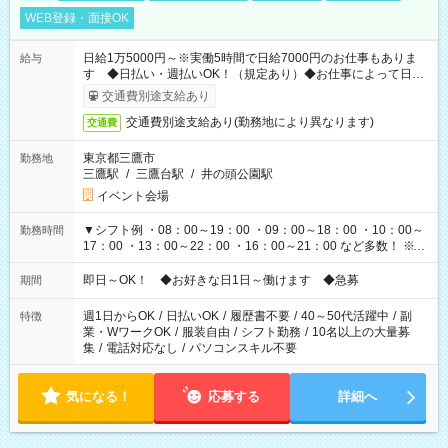
WEB登録・面接OK
日給1万5000円～※実働5時間で日給7000円のお仕事もありま
給与
す ◆日払い・週払いOK！（規定あり）◆お仕事によって日給
も異なります
交通費別途支給あり
交通費別途支給あり(勤務地により異なります)
交通費
東京都三鷹市
勤務地
三鷹駅
/
三鷹台駅
/
井の頭公園駅
イベント会場
▼シフト例 ・08：00～19：00 ・09：00～18：00 ・10：00～
勤務時間
17：00 ・13：00～22：00 ・16：00～21：00 など多数！ ※お
仕事により勤務時間が異なります
即日～OK！ ◆お好きな日1日～働けます ◆急募
期間
週1日からOK
/
日払いOK
/
履歴書不要
/
40～50代活躍中
/
副
特徴
業・WワークOK
/
服装自由
/
シフト勤務
/
10名以上の大量募
集
/
電話対応なし
/
パソコンスキル不要
気になる！
応募する
詳細へ