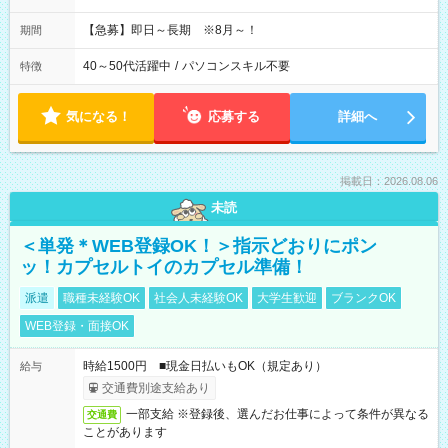
【急募】即日～長期 ※8月～！
期間
40～50代活躍中
/
パソコンスキル不要
特徴
気になる！
応募する
詳細へ
掲載日：2026.08.06
未読
＜単発＊WEB登録OK！＞指示どおりにポン
ッ！カプセルトイのカプセル準備！
派遣
職種未経験OK
社会人未経験OK
大学生歓迎
ブランクOK
WEB登録・面接OK
時給1500円 ■現金日払いもOK（規定あり）
給与
交通費別途支給あり
一部支給 ※登録後、選んだお仕事によって条件が異なる
交通費
ことがあります