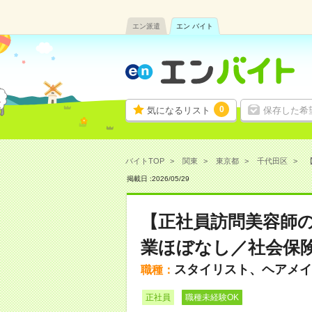
エン派遣
エン バイト
0
気になるリスト
保存した希
バイトTOP
関東
東京都
千代田区
【
掲載日 :
2026
/
05
/
29
【正社員訪問美容師の
業ほぼなし／社会保険
スタイリスト、ヘアメイ
職種：
正社員
職種未経験OK