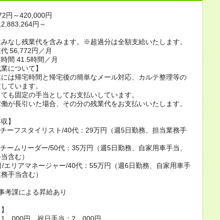
72円～420,000円
,883,264円～
はみなし残業代を含みます。※超過分は全額支給いたします。
 56,772円／月
時間 41.5時間／月
残業について】
業には帰宅時間と帰宅後の簡単なメール対応、カルテ整理等の
定しています。
くても固定の手当としてお支払いしています。
稼働が長引いた場合、その分の残業代をお支払いいたします。
年収】
/チーフスタイリスト/40代：29万円（週5日勤務、担当業務手
/チームリーダー/50代：35万円（週5日勤務、自家用車手当、
手当含む）
目/エリアマネージャー/40代：55万円（週6日勤務、自家用車手
業務手当含む）
事考課による昇給あり
当】
1，000円、祝日手当：2，000円