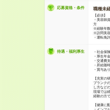
応募資格・条件
職種未経
【必須】
・美容師資
方
※経験年
※訪問美
・運転免許
待遇・福利厚生
・社会保
・厚生年
・交通費
・昇給随
・賞与あ
【充実の
ブランク
し方など
現場では
経験の方
【健康に
・インフ