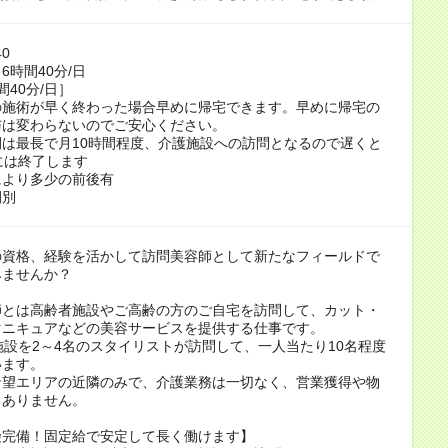
40
6時間40分/日
間40分/日］
の施術が早く終わった場合早めに帰宅できます。早めに帰宅の
与は変わらないのでご安心ください。
は最長で月10時間程度、介護施設への訪問となるので遅くと
には終了します
により多少の前後有
間別
の資格、経験を活かして訪問美容師として新たなフィールドで
みませんか？
師とは高齢者施設やご高齢の方のご自宅を訪問して、カット・
マニキュアなどの美容サービスを提供する仕事です。
施設を2～4名のスタイリストが訪問して、一人当たり10名程度
います。
希望エリアの近隣のみで、介護業務は一切なく、営業獲得や物
もありません。
険完備！固定給で安定して長く働けます】