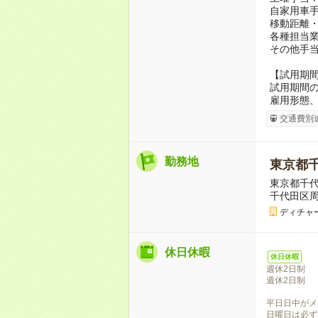
自家用車手
移動距離
各種担当
その他手
【試用期
試用期間の
雇用形態
交通費別
勤務地
東京都
東京都千
千代田区
ディチャ
休日休暇
休日休暇
週休2日制
週休2日制
平日日中がメ
日曜日は必ず