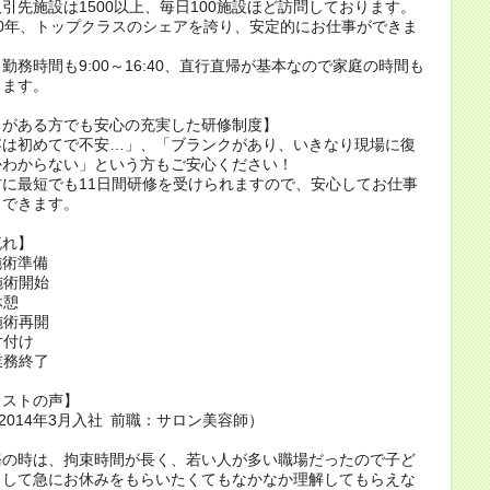
引先施設は1500以上、毎日100施設ほど訪問しております。
0年、トップクラスのシェアを誇り、安定的にお仕事ができま
勤務時間も9:00～16:40、直行直帰が基本なので家庭の時間も
きます。
クがある方でも安心の充実した研修制度】
容は初めてで不安…」、「ブランクがあり、いきなり現場に復
かわからない」という方もご安心ください！
に最短でも11日間研修を受けられますので、安心してお仕事
トできます。
流れ】
施術準備
 施術開始
休憩
 施術再開
 片付け
 業務終了
リストの声】
（2014年3月入社 前職：サロン美容師）
務の時は、拘束時間が長く、若い人が多い職場だったので子ど
出して急にお休みをもらいたくてもなかなか理解してもらえな