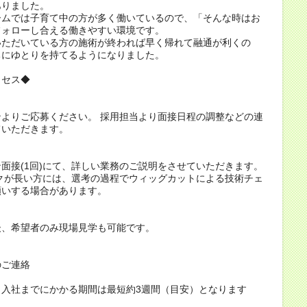
ありました。
ームでは子育て中の方が多く働いているので、「そんな時はお
フォローし合える働きやすい環境です。
いただいている方の施術が終われば早く帰れて融通が利くの
ちにゆとりを持てるようになりました。
ロセス◆
よりご応募ください。 採用担当より面接日程の調整などの連
ていただきます。
面接(1回)にて、詳しい業務のご説明をさせていただきます。
クが長い方には、選考の過程でウィッグカットによる技術チェ
願いする場合があります。
後、希望者のみ現場見学も可能です。
のご連絡
ら入社までにかかる期間は最短約3週間（目安）となります