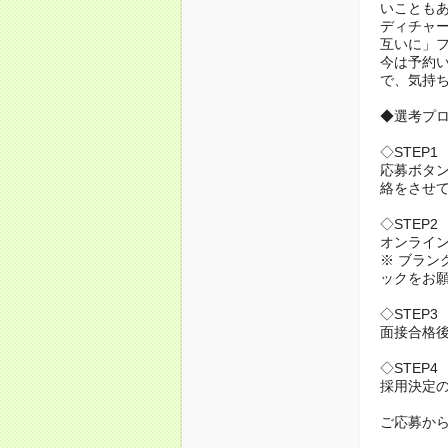
いことも
ディチャ
互いに」
今は予約
で、気持
◆選考プ
◇STEP1
応募ボタン
絡をさせ
◇STEP2
オンライン
※ ブラン
ックをお
◇STEP3
面接合格
◇STEP4
採用決定
ご応募か