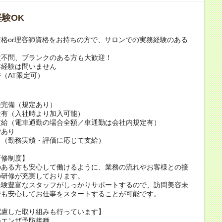
験OK
格or理容師資格をお持ちの方で、サロンでの実務経験のある
数不問、ブランクのある方も大歓迎！
容経験は問いません
（AT限定可）
険完備（規定あり）
金有（入社時より加入可能）
支給（電車通勤の場合全額／車通勤は会社内規定有）
時あり
り（勤務実績・評価に応じて支給）
研修制度】
のある方も安心して働けるように、業務の流れやお客様との接
の研修が充実しております。
経験豊富なスタッフがしっかりサポートするので、訪問美容未
でも安心してお仕事をスタートすることが可能です。
配慮した取り組みも行っています】
ルエンザ予防接種