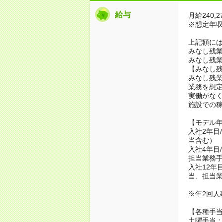
給与
月給240,2
※想定年収2
上記額に
みなし残業代
みなし残業
【みなし
みなし残
業務を想
実働がな
施設での
【モデル
入社2年目
当含む）
入社4年目
担当業務
入社12年
当、担当
※年2回人
【各種手
土曜手当：