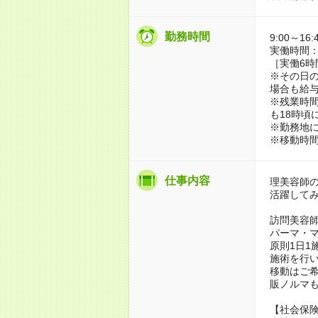
勤務時間
9:00～16:
実働時間：
［実働6時
※その日
場合も給
※残業時間
も18時頃
※勤務地
※移動時
仕事内容
理美容師
活躍して
訪問美容
パーマ・
原則1日1
施術を行
移動はご
販ノルマ
【社会保