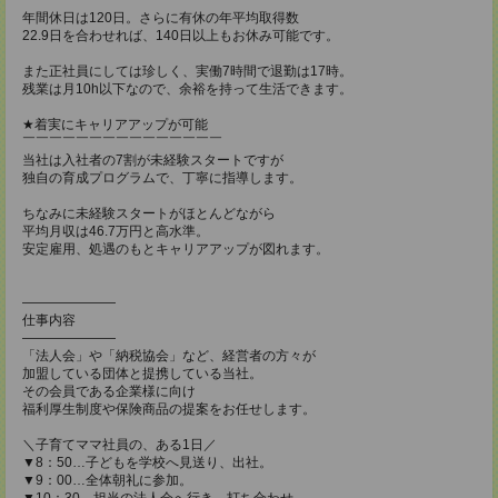
年間休日は120日。さらに有休の年平均取得数
22.9日を合わせれば、140日以上もお休み可能です。
また正社員にしては珍しく、実働7時間で退勤は17時。
残業は月10h以下なので、余裕を持って生活できます。
★着実にキャリアアップが可能
￣￣￣￣￣￣￣￣￣￣￣￣￣￣￣
当社は入社者の7割が未経験スタートですが
独自の育成プログラムで、丁寧に指導します。
ちなみに未経験スタートがほとんどながら
平均月収は46.7万円と高水準。
安定雇用、処遇のもとキャリアアップが図れます。
―――――――
仕事内容
―――――――
「法人会」や「納税協会」など、経営者の方々が
加盟している団体と提携している当社。
その会員である企業様に向け
福利厚生制度や保険商品の提案をお任せします。
＼子育てママ社員の、ある1日／
▼8：50…子どもを学校へ見送り、出社。
▼9：00…全体朝礼に参加。
▼10：30…担当の法人会へ行き、打ち合わせ。