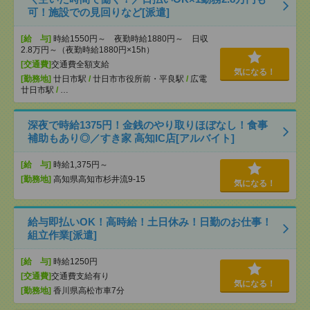
可！施設での見回りなど[派遣]
[給 与]
時給1550円～ 夜勤時給1880円～ 日収
2.8万円～（夜勤時給1880円×15h）
[交通費]
交通費全額支給
気になる！
[勤務地]
廿日市駅
/
廿日市市役所前・平良駅
/
広電
廿日市駅
/
…
深夜で時給1375円！金銭のやり取りほぼなし！食事
補助もあり◎／すき家 高知IC店[アルバイト]
[給 与]
時給1,375円～
[勤務地]
高知県高知市杉井流9-15
気になる！
給与即払いOK！高時給！土日休み！日勤のお仕事！
組立作業[派遣]
[給 与]
時給1250円
[交通費]
交通費支給有り
気になる！
[勤務地]
香川県高松市車7分