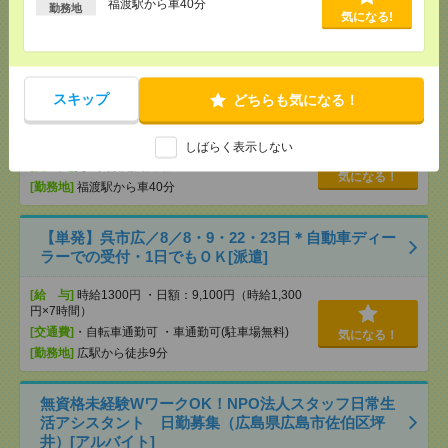
福渡駅から車40分
勤務地
[交通費]
交通費規定内支給
気になる!
気になる！
[勤務地]
八本松駅から車15分
【未経験から安心スタート！】梱包・出荷・仕分け
スキップ
どちらも気になる！
など/日払いOK[派遣]
[給 与]
時給1400～1750円
しばらく表示しない
[交通費]
交通費規定内支給
気になる！
[勤務地]
福渡駅から車40分
【単発】呉市広／8／8・9・22・23日＊自動車ディー
ラーでの受付・1日でもＯＫ[派遣]
[給 与]
時給1300円 ・日額：9,100円（時給1,300
円×7時間）
[交通費]
・自転車通勤可 ・車通勤可(駐車場無料)
気になる！
[勤務地]
広駅から徒歩9分
無資格未経験WワークOK！NPO法人スタッフ日常生
活アシスタント 日勤募集（広島県広島市佐伯区坪
井）[アルバイト]