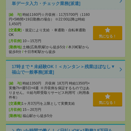
単データ入力・チェック業務[派遣]
[給 与]
時給1160円☆月収例：11万5700円（1160
円×5時間×19日勤務の場合） ※22:00以降は時給
1,450円
[交通費]
・規定により支給 ・車通勤・自転車通勤
OK
気になる！
[月収例]
10～15万円
[勤務地]
土橋(広島県)駅から徒歩5分
/
本川町駅から
徒歩8分
/
十日市町駅から徒歩
17時まで＊未経験OK！＜カンタン＞残業ほぼなし▼
福山で一般事務[派遣]
[給 与]
時給1350円 月収例 18万円 時給1350円×
実働7h×週5日×4週 ※月収例を保証するものではあ
りません。※給与即受取りサービス利用可（利用条
件有）
気になる！
[交通費]
1ヶ月3万円を上限として実費支給
[月収例]
15～20万円
[勤務地]
福山駅から徒歩5分
＼空いた時間で働く！／日払いOK×1勤務2.8万円も