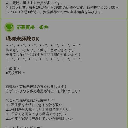
ん。定時に退社する社員が多いです。
※正式入社前、毎月10日頃から3週間の研修を実施。勤務時間は10：00～
17：00（休憩1時間）。資格獲得のための基本知識を学びます。
応募資格・条件
職種未経験OK
✦・*。✦・*。✦・*。✦・*。✦・*。✦・*。✦・*。
将来もずっと安心して働くことができるはず。
子育てしながら活躍するママ社員が沢山います！
✦・*。✦・*。✦・*。✦・*。✦・*。✦・*。✦・*。
＜必須＞
■高校卒以上
◎職種・業種未経験の方を歓迎します！
◎ブランクや前職の雇用形態は一切問いません！
＼こんな先輩社員が活躍中！／
□…私生活を大切にできる会社が良い
□…福利厚生の充実した正社員で働きたい
□…子育てと両立できる職場で働きたい
□…何年も家庭に専念していたが復職したい
＼入社者インタビュー／