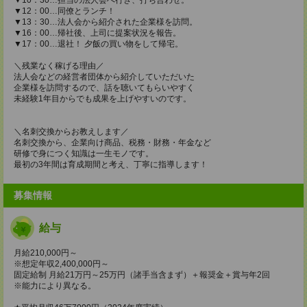
▼12：00…同僚とランチ！
▼13：30…法人会から紹介された企業様を訪問。
▼16：00…帰社後、上司に提案状況を報告。
▼17：00…退社！ 夕飯の買い物をして帰宅。
＼残業なく稼げる理由／
法人会などの経営者団体から紹介していただいた
企業様を訪問するので、話を聴いてもらいやすく
未経験1年目からでも成果を上げやすいのです。
＼名刺交換からお教えします／
名刺交換から、企業向け商品、税務・財務・年金など
研修で身につく知識は一生モノです。
最初の3年間は育成期間と考え、丁寧に指導します！
募集情報
給与
月給210,000円～
※想定年収2,400,000円～
固定給制 月給21万円～25万円（諸手当含まず）＋報奨金＋賞与年2回
※能力により異なる。