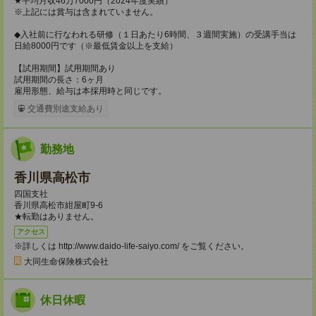
★平均月収46万7000円（2024年度実績）
※上記には賞与は含まれていません。
◆入社前に行なわれる研修（１日あたり6時間、３週間実施）の受講手当は
日給8000円です（※最低賃金以上を支給）
【試用期間】試用期間あり
試用期間の長さ：6ヶ月
雇用形態、給与は本採用時と同じです。
交通費別途支給あり
勤務地
香川県高松市
四国支社
香川県高松市紺屋町9-6
★転勤はありません。
アクセス
※詳しくは http://www.daido-life-saiyo.com/ をご覧ください。
大同生命保険株式会社
休日休暇