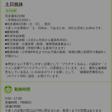
土日祝休
休日休暇
完全週休2日制
＜年間休日120日＞
■完全週休2日制（土・日）、祝日
※多くの企業様が「土・日休み」であるため、当社も完全にお休みです。
■夏期休暇
■年末年始休暇
■年次有給休暇（入社3ヵ月目から最高年20日）
■育児休業・介護休業（取得、復帰実績多数あり）
■半日休暇制度（学校行事にも参加できます）
■看護休暇（小学校6年生までのお子様の病気・怪我の際に利用可※勤続6ヶ
月後から）
★男女ともに子育てしやすい企業として「プラチナくるみん」の認定や「イ
クメン企業アワードグランプリ」の受賞をしています。また、優良な健康経
営をしている法人（いわゆるホワイト企業）として、「健康経営優良法人
（ホワイト500）認定」を受けています。
勤務時間
9:00～17:00
実働時間：7時間/日
(実働7時間)
※多くの企業の窓口は17時に閉まるため、夜遅くまでの営業はありませ