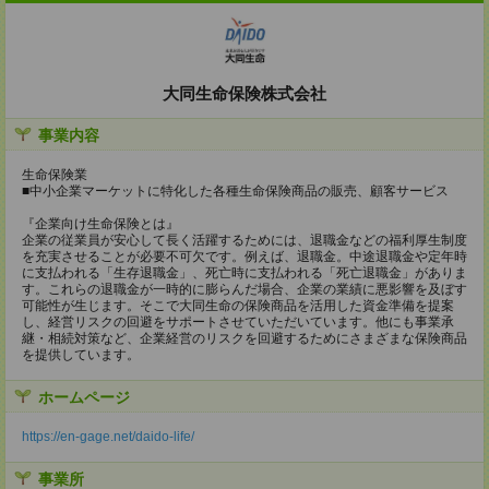
大同生命保険株式会社
事業内容
生命保険業
■中小企業マーケットに特化した各種生命保険商品の販売、顧客サービス
『企業向け生命保険とは』
企業の従業員が安心して長く活躍するためには、退職金などの福利厚生制度
を充実させることが必要不可欠です。例えば、退職金。中途退職金や定年時
に支払われる「生存退職金」、死亡時に支払われる「死亡退職金」がありま
す。これらの退職金が一時的に膨らんだ場合、企業の業績に悪影響を及ぼす
可能性が生じます。そこで大同生命の保険商品を活用した資金準備を提案
し、経営リスクの回避をサポートさせていただいています。他にも事業承
継・相続対策など、企業経営のリスクを回避するためにさまざまな保険商品
を提供しています。
ホームページ
https://en-gage.net/daido-life/
事業所