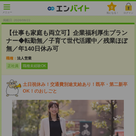
0
メニュー
気になる！
ログイン
掲載日 :2026
/
06
/
22
【仕事も家庭も両立可】企業福利厚生プラン
ナー◆転勤無／子育て世代活躍中／残業ほぼ
無／年140日休み可
職種：
法人営業
正社員
職種未経験OK
土日祝休み！交通費別途支給あり！既卒・第二新卒
OK！のおしごと