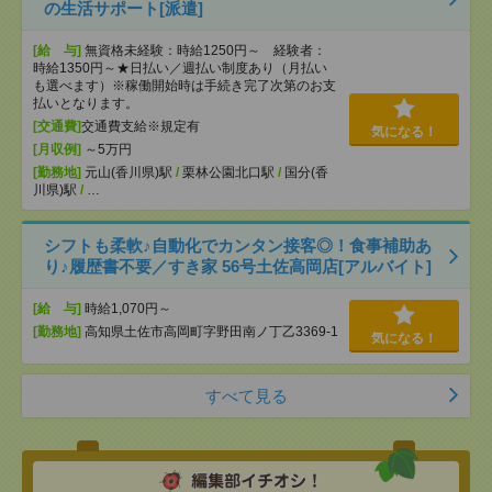
の生活サポート[派遣]
[給 与]
無資格未経験：時給1250円～ 経験者：
時給1350円～★日払い／週払い制度あり（月払い
も選べます）※稼働開始時は手続き完了次第のお支
払いとなります。
[交通費]
交通費支給※規定有
気になる！
[月収例]
～5万円
[勤務地]
元山(香川県)駅
/
栗林公園北口駅
/
国分(香
川県)駅
/
…
シフトも柔軟♪自動化でカンタン接客◎！食事補助あ
り♪履歴書不要／すき家 56号土佐高岡店[アルバイト]
[給 与]
時給1,070円～
[勤務地]
高知県土佐市高岡町字野田南ノ丁乙3369-1
気になる！
すべて見る