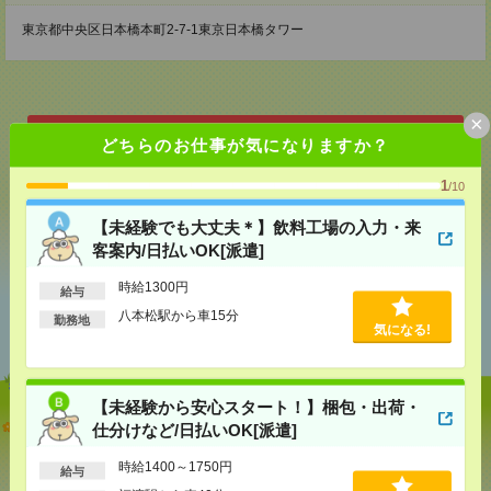
東京都中央区日本橋本町2-7-1東京日本橋タワー
×
どちらのお仕事が気になりますか？
応募ページへ
1
/10
気になる！
【未経験でも大丈夫＊】飲料工場の入力・来
客案内/日払いOK[派遣]
時給1300円
給与
あなたの閲覧履歴からの
八本松駅から車15分
勤務地
おすすめ
気になる!
【未経験から安心スタート！】梱包・出荷・
【未経験でも大丈夫＊】飲料工場の入力・来客案内/
仕分けなど/日払いOK[派遣]
日払いOK[派遣]
時給1400～1750円
給与
[給 与]
時給1300円