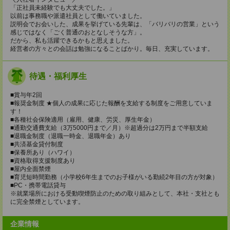
「正社員未経験でも大丈夫でした。」
以前は事務職や派遣社員として働いていました。
説明会でお会いした、成果を挙げている先輩は、「バリバリの営業」という
感じではなく「ごく普通のおとなしそうな方」。
だから、私も活躍できるかもと思えました。
経営者の方々との会話は勉強になることばかり。毎日、充実しています。
待遇・福利厚生
■賞与年2回
■報奨金制度 ★個人の成果に応じた報酬を支給する制度をご用意していま
す！
■各種社会保険適用（雇用、健康、労災、厚生年金）
■通勤交通費支給（3万5000円まで／月）※超過分は2万円まで半額支給
■退職金制度（退職一時金、退職年金）あり
■共済基金貸付制度
■保養所あり（ハワイ）
■資格取得支援制度あり
■屋内全面禁煙
■育児短時間勤務（小学校6年生までのお子様がいる勤続2年目の方が対象）
■PC・携帯電話貸与
※就業場所における受動喫煙防止のための取り組みとして、本社・支社とも
に完全禁煙としています。
企業情報