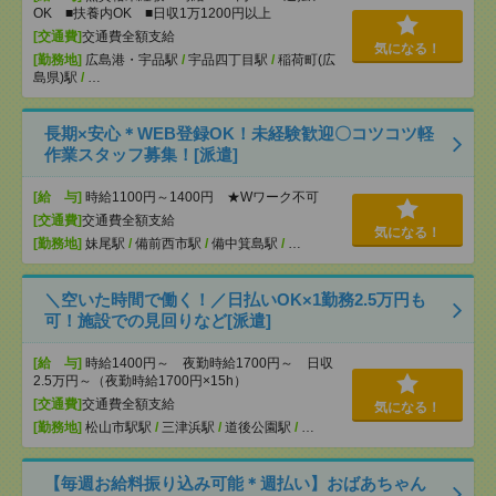
OK ■扶養内OK ■日収1万1200円以上
[交通費]
交通費全額支給
気になる！
[勤務地]
広島港・宇品駅
/
宇品四丁目駅
/
稲荷町(広
島県)駅
/
…
長期×安心＊WEB登録OK！未経験歓迎〇コツコツ軽
作業スタッフ募集！[派遣]
[給 与]
時給1100円～1400円 ★Wワーク不可
[交通費]
交通費全額支給
気になる！
[勤務地]
妹尾駅
/
備前西市駅
/
備中箕島駅
/
…
＼空いた時間で働く！／日払いOK×1勤務2.5万円も
可！施設での見回りなど[派遣]
[給 与]
時給1400円～ 夜勤時給1700円～ 日収
2.5万円～（夜勤時給1700円×15h）
[交通費]
交通費全額支給
気になる！
[勤務地]
松山市駅駅
/
三津浜駅
/
道後公園駅
/
…
【毎週お給料振り込み可能＊週払い】おばあちゃん