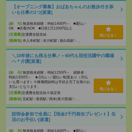
【オープニング募集】おばあちゃんのお散歩付き添
いも仕事の1つ[派遣]
[給 与]
無資格未経験：時給1400円～ ■週払い
OK ■扶養内OK ■日収1万1200円以上
[交通費]
交通費全額支給
気になる！
[勤務地]
舟入本町駅
/
本川町駅
/
新白島駅
/
…
＼10年後にも残る仕事／～60代も現役活躍中の職場
へ＊介護[派遣]
[給 与]
無資格未経験：時給1250円～ 経験者：
時給1350円～ ★日払い／週払い制度あり（月払
いも選べます）※稼働開始時は手続き完了次第のお
支払いとなります。
気になる！
[交通費]
交通費全額支給※規定有
[勤務地]
瓦町駅
/
香西駅
/
岡本(香川県)駅
/
…
説明会参加で全員に【現金2千円相当プレゼント】生
活のお手伝い[派遣]
[給 与]
無資格未経験：時給1400円～ ■週払い