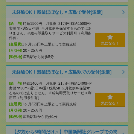
未経験OK！残業ほぼなし▼広島で受付[派遣]
[給 与]
時給1500円 月収例 21万円 時給1500円×
実働7h×週5日×4週 ※月収例を保証するものではあ
りません。※給与即受取りサービス利用可（利用条
件有）
気になる！
[交通費]
1ヶ月3万円を上限として実費支給
[月収例]
20～25万円
[勤務地]
広島駅から徒歩5分
未経験OK！残業ほぼなし▼広島駅での受付[派遣]
[給 与]
時給1400円 月収例 21万円 時給1400円×
実働7h30m×週5日×4週+残業5h ※月収例を保証す
るものではありません。※給与即受取りサービス利
用可（利用条件有）
気になる！
[交通費]
1ヶ月3万円を上限として実費支給
[月収例]
20～25万円
[勤務地]
広島駅駅から徒歩1分
【夕方から5時間だけ♬】中国新聞社グループでの簡