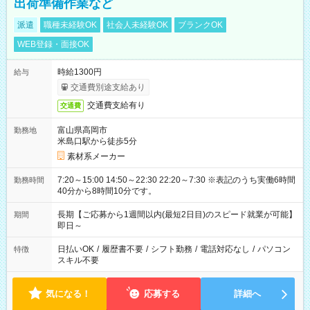
出荷準備作業など
派遣
職種未経験OK
社会人未経験OK
ブランクOK
WEB登録・面接OK
時給1300円
給与
交通費別途支給あり
交通費支給有り
交通費
富山県高岡市
勤務地
米島口駅から徒歩5分
素材系メーカー
7:20～15:00 14:50～22:30 22:20～7:30 ※表記のうち実働6時間
勤務時間
40分から8時間10分です。
長期【ご応募から1週間以内(最短2日目)のスピード就業が可能】
期間
即日～
日払いOK
/
履歴書不要
/
シフト勤務
/
電話対応なし
/
パソコン
特徴
スキル不要
気になる！
応募する
詳細へ