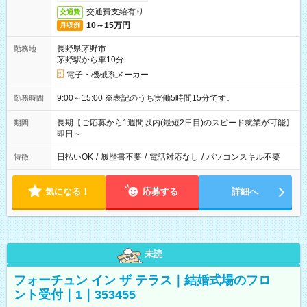
交通費支給有り
交通費
10～15万円
月収例
長野県茅野市
勤務地
茅野駅から車10分
電子・機械系メーカー
9:00～15:00 ※表記のうち実働5時間15分です。
勤務時間
長期【ご応募から1週間以内(最短2日目)のスピード就業が可能】
期間
即日～
日払いOK
/
履歴書不要
/
電話対応なし
/
パソコンスキル不要
特徴
気になる！
応募する
詳細へ
未読
フォーチュン イン ザ テラス｜結婚式場のフロ
ント受付｜1｜353455