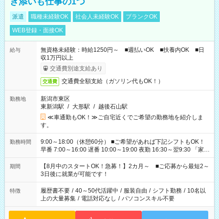
き添いも仕事の1つ
派遣
職種未経験OK
社会人未経験OK
ブランクOK
WEB登録・面接OK
無資格未経験：時給1250円～ ■週払いOK ■扶養内OK ■日
給与
収1万円以上
交通費別途支給あり
交通費全額支給（ガソリン代もOK！）
交通費
新潟市東区
勤務地
東新潟駅
/
大形駅
/
越後石山駅
≪車通勤もOK！≫ご自宅近くでご希望の勤務地を紹介しま
す。
9:00～18:00（休憩60分） ■ご希望があれば下記シフトもOK！
勤務時間
早番 7:00～16:00 遅番 10:00～19:00 夜勤 16:30～翌9:30 「家族
と休みを合わせたい」 「余裕を持って夕飯の準備がしたい」
「できれば残業はしたくない」 など、ご希望を教えてください
【8月中のスタートOK！急募！】2カ月～ ■ご応募から最短2～
期間
ね。 ※Wワーク希望の方へ 今ご覧のお仕事で希望する勤務時間
3日後に就業が可能です！
と、もう1つのお仕事の勤務時間。 合計で週40時間を超える場
合は応募できません。
履歴書不要
/
40～50代活躍中
/
服装自由
/
シフト勤務
/
10名以
特徴
上の大量募集
/
電話対応なし
/
パソコンスキル不要