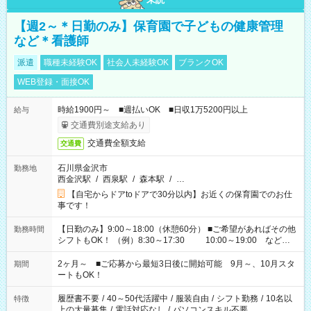
【週2～＊日勤のみ】保育園で子どもの健康管理
など＊看護師
派遣
職種未経験OK
社会人未経験OK
ブランクOK
WEB登録・面接OK
時給1900円～ ■週払いOK ■日収1万5200円以上
給与
交通費別途支給あり
交通費全額支給
交通費
石川県金沢市
勤務地
西金沢駅
/
西泉駅
/
森本駅
/
…
【自宅からドアtoドアで30分以内】お近くの保育園でのお仕
事です！
【日勤のみ】9:00～18:00（休憩60分） ■ご希望があればその他
勤務時間
シフトもOK！ （例）8:30～17:30 10:00～19:00 など
「家族とお休みを合わせたい」 「余裕を持って夕飯の準備がし
たい」 「できれば残業はしたくない」 など、ご希望があれば教
2ヶ月～ ■ご応募から最短3日後に開始可能 9月～、10月スタ
期間
えてくださいね。 ※Wワーク希望の方へ 今ご覧のお仕事で希望
ートもOK！
する勤務時間と、もう1つのお仕事の勤務時間。 合計で週40時
間を超える場合は応募できません
履歴書不要
/
40～50代活躍中
/
服装自由
/
シフト勤務
/
10名以
特徴
上の大量募集
/
電話対応なし
/
パソコンスキル不要