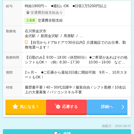
時給1900円～ ■週払いOK ■日収1万5200円以上
給与
交通費別途支給あり
交通費全額支給
交通費
石川県金沢市
勤務地
金沢駅
/
新西金沢駅
/
馬替駅
/
…
【自宅からドアtoドアで30分以内】介護施設でのお仕事。勤
務地選べます！
【日勤のみ】9:00～18:00（休憩60分） ■ご希望があればその他
勤務時間
シフトもOK！ （例）8:30～17:30 10:00～19:00 など
「家族とお休みを合わせたい」 「余裕を持って夕飯の準備がし
たい」 「できれば残業はしたくない」 など、ご希望があれば教
2ヶ月～ ■ご応募から最短3日後に開始可能 9月～、10月スタ
期間
えてくださいね。 ※Wワーク希望の方へ 今ご覧のお仕事で希望
ートもOK！
する勤務時間と、もう1つのお仕事の勤務時間。 合計で週40時
間を超える場合は応募できません
履歴書不要
/
40～50代活躍中
/
服装自由
/
シフト勤務
/
10名以
特徴
上の大量募集
/
パソコンスキル不要
気になる！
応募する
詳細へ
掲載日：2026.08.07
未読