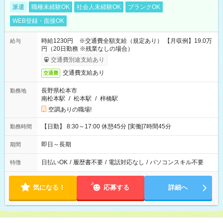
派遣
職種未経験OK
社会人未経験OK
ブランクOK
WEB登録・面接OK
時給1230円 ※交通費全額支給（規定あり） 【月収例】19.0万
給与
円（20日勤務 ※残業なしの場合）
交通費別途支給あり
交通費支給あり
交通費
長野県松本市
勤務地
南松本駅
/
松本駅
/
梓橋駅
空調ありの職場!
【日勤】 8:30～17:00 休憩45分 [実働]7時間45分
勤務時間
即日～長期
期間
日払いOK
/
履歴書不要
/
電話対応なし
/
パソコンスキル不要
特徴
気になる！
応募する
詳細へ