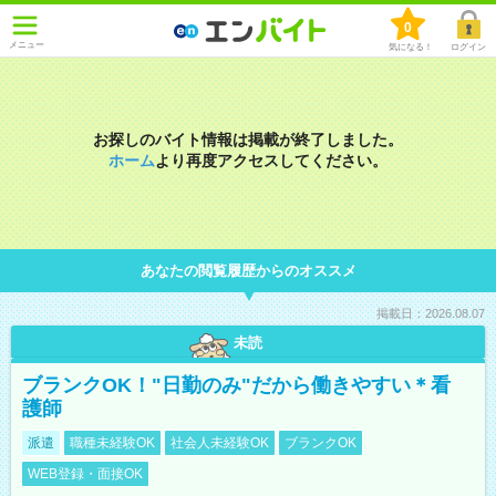
0
メニュー
気になる！
ログイン
お探しのバイト情報は掲載が終了しました。
ホーム
より再度アクセスしてください。
あなたの閲覧履歴からのオススメ
掲載日：2026.08.07
未読
ブランクOK！"日勤のみ"だから働きやすい＊看
護師
派遣
職種未経験OK
社会人未経験OK
ブランクOK
WEB登録・面接OK