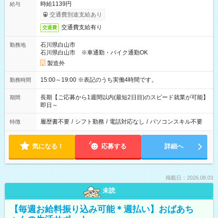
時給1139円
給与
交通費別途支給あり
交通費支給有り
交通費
石川県白山市
勤務地
石川県白山市 ※車通勤・バイク通勤OK
製造外
15:00～19:00 ※表記のうち実働4時間です。
勤務時間
長期【ご応募から1週間以内(最短2日目)のスピード就業が可能】
期間
即日～
履歴書不要
/
シフト勤務
/
電話対応なし
/
パソコンスキル不要
特徴
気になる！
応募する
詳細へ
掲載日：2026.08.03
未読
【毎週お給料振り込み可能＊週払い】おばあち