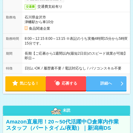
交通費支給有り
交通費
石川県金沢市
勤務地
津幡駅から車10分
食品関連企業
8:00～12:15 8:00～13:15 ※表記のうち実働4時間15分から5時間
勤務時間
15分です。
長期【ご応募から1週間以内(最短2日目)のスピード就業が可能】
期間
即日～
日払いOK
/
履歴書不要
/
電話対応なし
/
パソコンスキル不要
特徴
気になる！
応募する
詳細へ
未読
Amazon直雇用！20～50代活躍中◎倉庫内作業
スタッフ（パートタイム/夜勤）｜新潟南DS