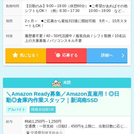
【日勤のみ】9:00～18:00（休憩60分） ■ご希望があればその他
勤務時間
シフトもOK！ （例）8:30～17:30 10:00～19:00 など
「家族とお休みを合わせたい」 「できれば残業はしたくない」
など、あなたのご希望に沿ったお仕事をご紹介します！ ※Wワ
2ヶ月～ ■ご応募から最短3日後に開始可能 9月～、10月スタ
期間
ーク希望の方へ 今ご覧のお仕事で希望する勤務時間と、もう1つ
ートもOK！
のお仕事の勤務時間。 合計で週40時間を超える場合は応募でき
ません
履歴書不要
/
40～50代活躍中
/
服装自由
/
シフト勤務
/
10名以
特徴
上の大量募集
/
パソコンスキル不要
気になる！
応募する
詳細へ
未読
＼Amazon Ready募集／Amazon直雇用！◎日
勤◎倉庫内作業スタッフ｜新潟南SSD
アルバイト
職種未経験OK
時給1,250円～1,250円
給与
交通費：一部支給 （日額2，450円を上限に、出勤日数に応じて
実費支給） ※22:00～翌5:00までは時給25%UP！ ■給与前払い
交通費別途支給あり