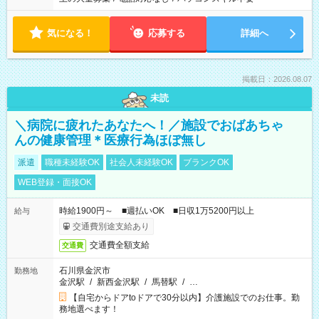
気になる！
応募する
詳細へ
掲載日：2026.08.07
未読
＼病院に疲れたあなたへ！／施設でおばあちゃ
んの健康管理＊医療行為ほぼ無し
派遣
職種未経験OK
社会人未経験OK
ブランクOK
WEB登録・面接OK
時給1900円～ ■週払いOK ■日収1万5200円以上
給与
交通費別途支給あり
交通費全額支給
交通費
石川県金沢市
勤務地
金沢駅
/
新西金沢駅
/
馬替駅
/
…
【自宅からドアtoドアで30分以内】介護施設でのお仕事。勤
務地選べます！