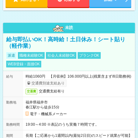
未読
給与即払いOK！高時給！土日休み！シート貼り
（軽作業）
派遣
職種未経験OK
社会人未経験OK
ブランクOK
WEB登録・面接OK
時給1060円 【月収例】106.000円以上(残業含まず/8日勤務例)
給与
交通費別途支給あり
交通費支給有り
交通費
福井県福井市
勤務地
春江駅から徒歩15分
電子・機械系メーカー
19:00～4:00 ※表記のうち実働７時間です。
勤務時間
長期【ご応募から1週間以内(最短2日目)のスピード就業が可能】
期間