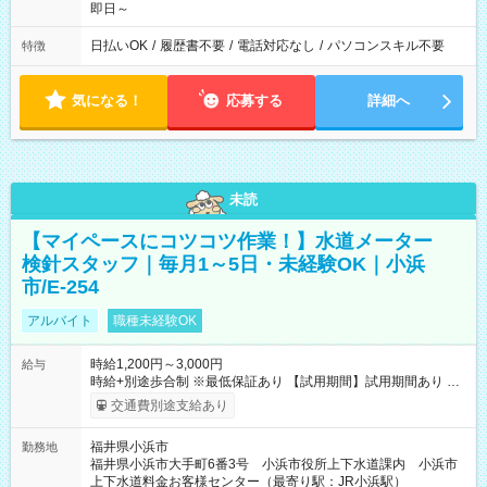
即日～
日払いOK
/
履歴書不要
/
電話対応なし
/
パソコンスキル不要
特徴
気になる！
応募する
詳細へ
未読
【マイペースにコツコツ作業！】水道メーター
検針スタッフ｜毎月1～5日・未経験OK｜小浜
市/E-254
アルバイト
職種未経験OK
時給1,200円～3,000円
給与
時給+別途歩合制 ※最低保証あり 【試用期間】試用期間あり 試
用期間の長さ：2ヶ月 雇用形態、給与は本採用時と同じです。
交通費別途支給あり
福井県小浜市
勤務地
福井県小浜市大手町6番3号 小浜市役所上下水道課内 小浜市
上下水道料金お客様センター（最寄り駅：JR小浜駅）