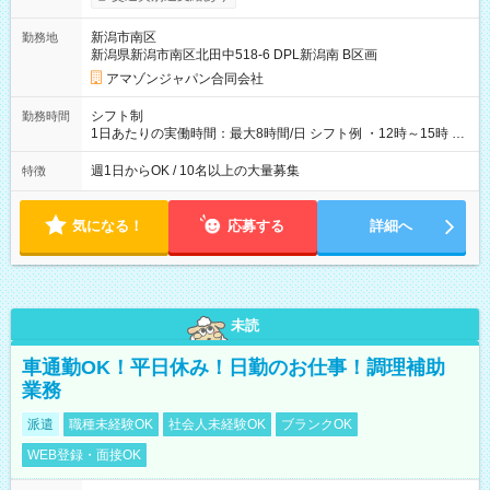
制度あり ※前払い額の上限あり、手数料無料（Amazon負担）
そのほか所定の条件が適用されます 【試用期間】試用期間なし
新潟市南区
勤務地
新潟県新潟市南区北田中518-6 DPL新潟南 B区画
アマゾンジャパン合同会社
シフト制
勤務時間
1日あたりの実働時間：最大8時間/日 シフト例 ・12時～15時 入
社後、就業可能シフトをご確認の上、申請してください。
週1日からOK / 10名以上の大量募集
特徴
気になる！
応募する
詳細へ
未読
車通勤OK！平日休み！日勤のお仕事！調理補助
業務
派遣
職種未経験OK
社会人未経験OK
ブランクOK
WEB登録・面接OK