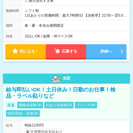
株式会社すき家
シフト制
勤務時間
1日あたりの実働時間：最大7時間/日 【深夜帯】22:00～翌5:00
週2日～・1日2h～OK◎ ※22:00から翌5:00までは18歳以上の方
のみ勤務可能です（18歳未満の深夜業務禁止のため） ★深夜で
春・夏・冬休み期間限定
期間
も安心して働けます★ すき家では、ワンオペを禁止していま
す。 必ず、2名以上での勤務を行いますので、安心して働けま
日払いOK / 副業・WワークOK
特徴
す。
気になる！
応募する
詳細へ
未読
給与即払いOK！土日休み！日勤のお仕事！検
品・ラベル貼りなど
派遣
職種未経験OK
社会人未経験OK
ブランクOK
WEB登録・面接OK
時給1230円
給与
交通費別途支給あり