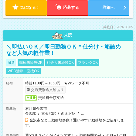
気になる！
応募する
詳細へ
掲載日：2026.08.05
未読
＼即払いＯＫ／即日勤務ＯＫ＊仕分け・箱詰め
など人気の軽作業！
派遣
職種未経験OK
社会人未経験OK
ブランクOK
WEB登録・面接OK
時給1100円～1350円 ★Wワーク不可
給与
交通費別途支給あり
交通費全額支給
交通費
石川県金沢市
勤務地
金沢駅
/
東金沢駅
/
西金沢駅
/
…
金沢市など…勤務地多数！通いやすい勤務地をご紹介しま
す。
週5フルタイムがメインです！ ＜勤務時間の例＞ 8:00～17:00
勤務時間