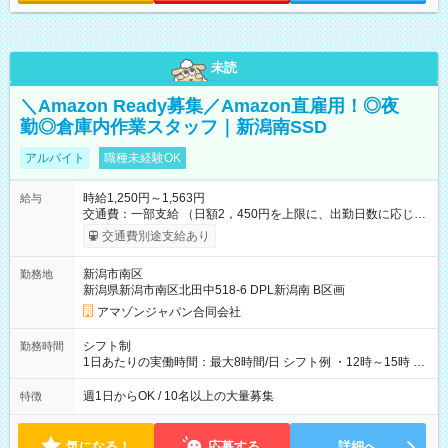
未読
＼Amazon Ready募集／Amazon直雇用！◎夜
勤◎倉庫内作業スタッフ｜新潟南SSD
アルバイト
職種未経験OK
時給1,250円～1,563円
給与
交通費：一部支給 （日額2，450円を上限に、出勤日数に応じて
実費支給） ※22:00～翌5:00までは時給25%UP！ ■給与前払い
交通費別途支給あり
制度あり ※前払い額の上限あり、手数料無料（Amazon負担）
そのほか所定の条件が適用されます 【試用期間】試用期間なし
新潟市南区
勤務地
新潟県新潟市南区北田中518-6 DPL新潟南 B区画
アマゾンジャパン合同会社
シフト制
勤務時間
1日あたりの実働時間：最大8時間/日 シフト例 ・12時～15時 入
社後、就業可能シフトをご確認の上、申請してください。
週1日からOK / 10名以上の大量募集
特徴
気になる！
応募する
詳細へ