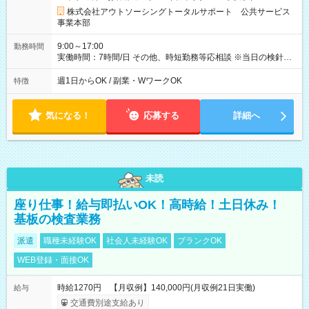
株式会社アウトソーシングトータルサポート 公共サービス
事業本部
9:00～17:00
勤務時間
実働時間：7時間/日 その他、時短勤務等応相談 ※当日の検針業
務終了次第帰宅可能
週1日からOK / 副業・WワークOK
特徴
気になる！
応募する
詳細へ
未読
座り仕事！給与即払いOK！高時給！土日休み！
基板の検査業務
派遣
職種未経験OK
社会人未経験OK
ブランクOK
WEB登録・面接OK
時給1270円 【月収例】140,000円(月収例21日実働)
給与
交通費別途支給あり