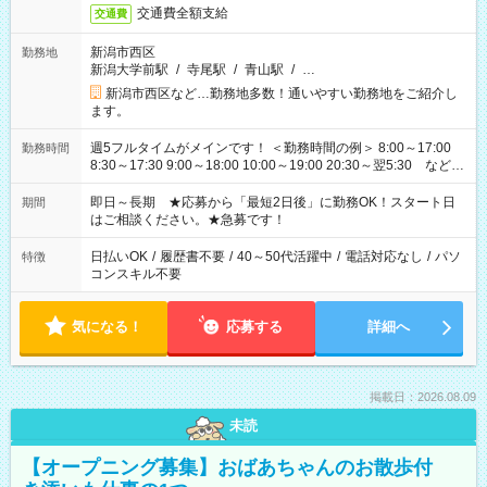
交通費全額支給
交通費
新潟市西区
勤務地
新潟大学前駅
/
寺尾駅
/
青山駅
/
…
新潟市西区など…勤務地多数！通いやすい勤務地をご紹介し
ます。
週5フルタイムがメインです！ ＜勤務時間の例＞ 8:00～17:00
勤務時間
8:30～17:30 9:00～18:00 10:00～19:00 20:30～翌5:30 など ★
その他にも勤務時間多数！ 日勤のみ、残業なし、交替制など
ご希望を教えてください！
即日～長期 ★応募から「最短2日後」に勤務OK！スタート日
期間
はご相談ください。★急募です！
日払いOK
/
履歴書不要
/
40～50代活躍中
/
電話対応なし
/
パソ
特徴
コンスキル不要
気になる！
応募する
詳細へ
掲載日：2026.08.09
未読
【オープニング募集】おばあちゃんのお散歩付