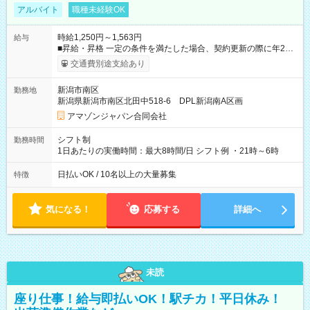
アルバイト
職種未経験OK
時給1,250円～1,563円
給与
■昇給・昇格 一定の条件を満たした場合、契約更新の際に年2回
まで昇給の機会があります。 ■正社員登用制度あり ※月末締/翌
交通費別途支給あり
月25日支払い ※時間外手当、別途支給 ※深夜割増賃金 (22:00～
翌5:00までは時給が25%UPします) ☆給与前払い制度有！
新潟市南区
勤務地
☆Amazon直雇用で安定して働けます！ 【試用期間】試用期間
新潟県新潟市南区北田中518-6 DPL新潟南A区画
あり 試用期間の長さ：1週間 雇用形態、給与は本採用時と同じ
です。
アマゾンジャパン合同会社
シフト制
勤務時間
1日あたりの実働時間：最大8時間/日 シフト例 ・21時～6時
日払いOK / 10名以上の大量募集
特徴
気になる！
応募する
詳細へ
未読
座り仕事！給与即払いOK！駅チカ！平日休み！