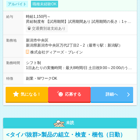
アルバイト
職種未経験OK
時給1,150円～
給与
昇給制度有 【試用期間】試用期間あり 試用期間の長さ：1ヶ月
雇用形態、給与は本採用時と同じです。
交通費別途支給あり
新潟市中央区
勤務地
新潟県新潟市中央区万代2丁目2－2（最寄り駅：新潟駅）
株式会社ディアーズ・ブレイン
シフト制
勤務時間
1日あたりの実働時間：最大8時間/日 土日祝9:00～20:00のうち
実働6~8時間 週4~5日のお仕事です 【勤務期間】6ヶ月以上
副業・WワークOK
特徴
気になる！
応募する
詳細へ
未読
<タイパ抜群>製品の組立・検査・梱包（日勤）