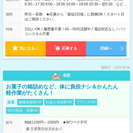
8:30～17:30 9:00～18:00 10:00～19:00 20:30～翌5:30 など ★
その他にも勤務時間多数！ 日勤のみ、残業なし、交替制など
ご希望を教えてください！
即日～長期 ★応募から「最短2日後」に勤務OK！スタート日
期間
はご相談ください。
日払いOK
/
履歴書不要
/
40～50代活躍中
/
電話対応なし
/
パソ
特徴
コンスキル不要
気になる！
応募する
詳細へ
掲載日：2026.08.05
未読
お菓子の箱詰めなど、体に負担ナシ＆かんたん
軽作業がたくさん！
派遣
職種未経験OK
社会人未経験OK
ブランクOK
WEB登録・面接OK
時給1100円～1500円 ★Wワーク不可
給与
交通費別途支給あり