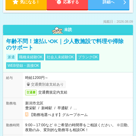
気になる！
応募する
詳細へ
掲載日：2026.08.09
未読
年齢不問！速払いOK｜少人数施設で料理や掃除
のサポート
派遣
職種未経験OK
社会人未経験OK
ブランクOK
WEB登録・面接OK
時給1200円～
給与
交通費別途支給あり
交通費規定内支給
交通費
新潟市北区
勤務地
豊栄駅
/
新崎駅
/
早通駅
/
…
【勤務地選べます】グループホーム
9:00～17:00など ※ご希望の時間帯をご相談ください。 ※日勤、
勤務時間
夜勤のみ、変則的な勤務等も相談OK！