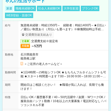
ゃんの生活サポート
派遣
職種未経験OK
社会人未経験OK
大学生歓迎
ブランクOK
WEB登録・面接OK
無資格未経験：時給1350円～ 経験者：時給1400円～★日払い
給与
／週払い制度あり（月払いも選べます）※稼働開始時は手続き完
了次第のお支払いとなります。
交通費別途支給あり
交通費支給※規定有
交通費
～5万円
月収例
石川県能美市
勤務地
能美根上駅
＜ご近所の老人ホームなど＞
★1日4時間～の時短シフトOK ★もちろんフルタイムシフトも可
勤務時間
能 ★スタート時間選べます 7:00～16:00 9:00～18:00 11:00～
20:00 など 残業なし！ ※Wワークの場合、他のお仕事と合わせ
週40時間超の就業はご案内できません ※法令に基づき、週20時
開始日はご相談ください！ ★職場が気に入れば、長期でも働
期間
間以上勤務は社会保険への加入対象となります ※労働者派遣法
けます！
（日雇い派遣の原則禁止）により、短時間・短期間の就業はご
案内が難しい場合があります
日払いOK
/
履歴書不要
/
40～50代活躍中
/
副業・WワークOK
/
特徴
服装自由
/
シフト勤務
/
10名以上の大量募集
/
電話対応なし
/
パ
ソコンスキル不要