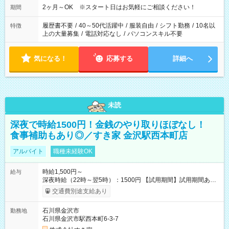
2ヶ月～OK ※スタート日はお気軽にご相談ください！
期間
履歴書不要
/
40～50代活躍中
/
服装自由
/
シフト勤務
/
10名以
特徴
上の大量募集
/
電話対応なし
/
パソコンスキル不要
気になる！
応募する
詳細へ
未読
深夜で時給1500円！金銭のやり取りほぼなし！
食事補助もあり◎／すき家 金沢駅西本町店
アルバイト
職種未経験OK
時給1,500円～
給与
深夜時給（22時～翌5時）：1500円 【試用期間】試用期間あり
試用期間の長さ：1ヶ月 雇用形態、給与は本採用時と同じです。
交通費別途支給あり
試用期間の実態は30日（※条件変更なし）ですが、切り上げで
一ヶ月とさせていただきます。 研修制度あり：15時間(研修中も
石川県金沢市
勤務地
同時給）
石川県金沢市駅西本町6-3-7