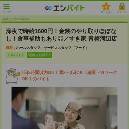
0
メニュー
気になる！
ログイン
掲載日 :2026
/
07
/
09
深夜で時給1600円！金銭のやり取りほぼな
し！食事補助もあり◎／すき家 青梅河辺店
職種：
ホールスタッフ、サービススタッフ（フード）
アルバイト
職種未経験OK
1日5時間以内OK！週2～3日OK！副業・Wワーク
OK！のバイト