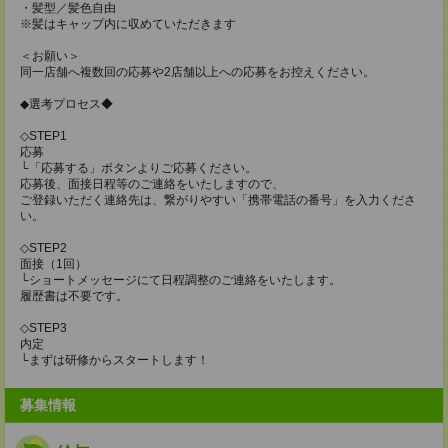
・髪型／髪色自由
※髪はキャップ内に収めていただきます
＜お願い＞
同一店舗へ複数回の応募や2店舗以上への応募をお控えください。
◆選考プロセス◆
◇STEP1
応募
└「応募する」ボタンよりご応募ください。
応募後、面接日程等のご連絡をいたしますので、
ご登録いただく連絡先は、繋がりやすい「携帯電話の番号」を入力くださ
い。
◇STEP2
面接（1回）
└ショートメッセージにて日程調整のご連絡をいたします。
履歴書は不要です。
◇STEP3
内定
└まずは研修からスタートします！
募集情報