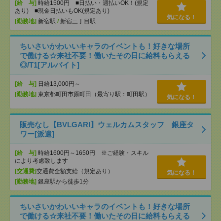
[給 与]
時給1500円 ■日払い・週払いOK！(規定
あり) ■現金日払いもOK(規定あり)
気になる！
[勤務地]
新宿駅
/
新宿三丁目駅
ちいさいかわいいキャラのイベントも！好きな場所
で働ける☆来社不要！働いたその日に給料もらえる
◎/T1[アルバイト]
[給 与]
日給13,000円～
[勤務地]
東京都町田市原町田（最寄り駅：町田駅）
気になる！
販売なし【BVLGARI】ウェルカムスタッフ 銀座タ
ワー[派遣]
[給 与]
時給1600円～1650円 ※ご経験・スキル
により考慮致します
[交通費]
交通費全額支給（規定あり）
気になる！
[勤務地]
銀座駅から徒歩1分
ちいさいかわいいキャラのイベントも！好きな場所
で働ける☆来社不要！働いたその日に給料もらえる