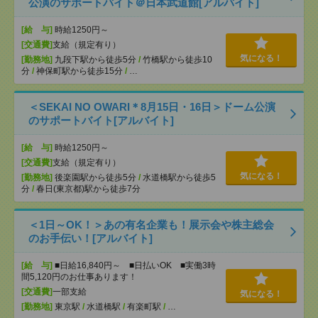
公演のサポートバイト＠日本武道館[アルバイト]
[給 与]
時給1250円～
[交通費]
支給（規定有り）
気になる！
[勤務地]
九段下駅から徒歩5分
/
竹橋駅から徒歩10
分
/
神保町駅から徒歩15分
/
…
＜SEKAI NO OWARI＊8月15日・16日＞ドーム公演
のサポートバイト[アルバイト]
[給 与]
時給1250円～
[交通費]
支給（規定有り）
気になる！
[勤務地]
後楽園駅から徒歩5分
/
水道橋駅から徒歩5
分
/
春日(東京都)駅から徒歩7分
＜1日～OK！＞あの有名企業も！展示会や株主総会
のお手伝い！[アルバイト]
[給 与]
■日給16,840円～ ■日払いOK ■実働3時
間5,120円のお仕事あります！
[交通費]
一部支給
気になる！
[勤務地]
東京駅
/
水道橋駅
/
有楽町駅
/
…