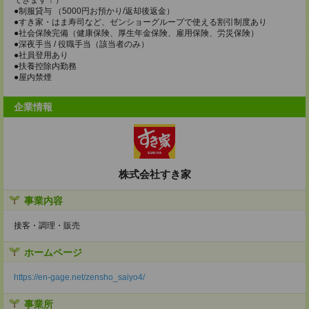
●制服貸与 （5000円お預かり/返却後返金）
●すき家・はま寿司など、ゼンショーグループで使える割引制度あり
●社会保険完備（健康保険、厚生年金保険、雇用保険、労災保険）
●深夜手当 / 役職手当（該当者のみ）
●社員登用あり
●扶養控除内勤務
●屋内禁煙
企業情報
株式会社すき家
事業内容
接客・調理・販売
ホームページ
https://en-gage.net/zensho_saiyo4/
事業所