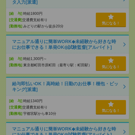
タ入力[派遣]
[給 与]
時給1800円
[交通費]
交通費支給有り
気になる！
[勤務地]
みどりの駅から徒歩20分
マニュアル通りに簡単WORK◆未経験から好きな時
にお仕事できる！単発OK◎試験監督[アルバイト]
[給 与]
時給1,300円～
[勤務地]
東京都町田市原町田（最寄り駅：町田駅）
気になる！
給与即払いOK！高時給！日勤のお仕事！梱包・ピッ
キング[派遣]
[給 与]
時給1340円
[交通費]
交通費支給有り
気になる！
[勤務地]
宇都宮駅から車10分
マニュアル通りに簡単WORK◆未経験から好きな時
にお仕事できる！単発OK◎試験監督[アルバイト]