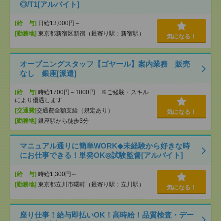
◎/T1[アルバイト]
[給 与]
日給13,000円～
[勤務地]
東京都新宿区新宿（最寄り駅：新宿駅）
気になる！
オープニングスタッフ【ゴヤール】案内業務 販売
なし 銀座[派遣]
[給 与]
時給1700円～1800円 ※ご経験・スキル
により優遇します
[交通費]
交通費全額支給（規定あり）
気になる！
[勤務地]
銀座駅から徒歩3分
マニュアル通りに簡単WORK◆未経験から好きな時
にお仕事できる！単発OK◎試験監督[アルバイト]
[給 与]
時給1,300円～
[勤務地]
東京都立川市曙町（最寄り駅：立川駅）
気になる！
座り仕事！給与即払いOK！高時給！品質検査・デー