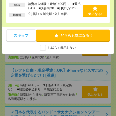
OK ■扶養内OK ■日収1万1200円以上
無資格未経験：時給1400円～ ■週払
給与
いOK ■扶養内OK ■日収1万1200円
[交通費]
交通費全額支給
気になる！
以上
立川駅 / 立川北駅 / 立川南駅 / …
気になる!
[勤務地]
立川駅
/
立川北駅
/
立川南駅
/
…
勤務地
説明会参加で全員に【現金2千円相当プレゼント】生
活のお手伝い[派遣]
スキップ
どちらも気になる！
[給 与]
無資格未経験：時給1400円～ ■週払い
OK ■扶養内OK ■日収1万1200円以上
しばらく表示しない
[交通費]
交通費全額支給
気になる！
[勤務地]
立川駅
/
立川北駅
/
立川南駅
/
…
【シフト自由・現金手渡しOK】iPhoneなどスマホの
充電を繋げるだけ！[派遣]
[給 与]
時給1414円～ ▼日払いOK（規定あ
り） ■初勤務手当あり ※規定による
[勤務地]
新宿駅から徒歩
/
新宿三丁目駅から徒歩
/
気になる！
高田馬場駅から徒歩
/
…
＜日本を代表するバンド＊サカナクション＞ツアー