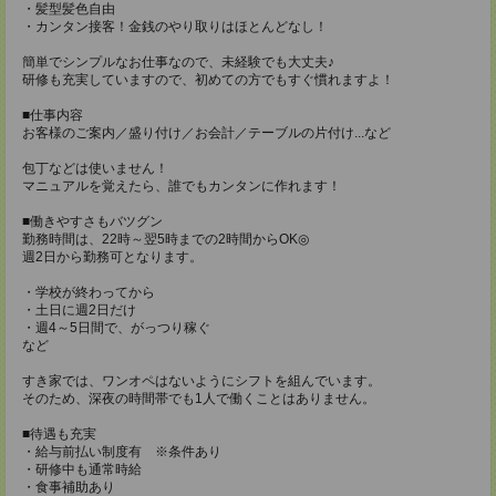
・髪型髪色自由
・カンタン接客！金銭のやり取りはほとんどなし！
簡単でシンプルなお仕事なので、未経験でも大丈夫♪
研修も充実していますので、初めての方でもすぐ慣れますよ！
■仕事内容
お客様のご案内／盛り付け／お会計／テーブルの片付け...など
包丁などは使いません！
マニュアルを覚えたら、誰でもカンタンに作れます！
■働きやすさもバツグン
勤務時間は、22時～翌5時までの2時間からOK◎
週2日から勤務可となります。
・学校が終わってから
・土日に週2日だけ
・週4～5日間で、がっつり稼ぐ
など
すき家では、ワンオペはないようにシフトを組んでいます。
そのため、深夜の時間帯でも1人で働くことはありません。
■待遇も充実
・給与前払い制度有 ※条件あり
・研修中も通常時給
・食事補助あり