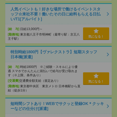
人気イベントも！好きな場所で働けるイベントスタ
ッフ☆来社不要！働いたその日に給料もらえる日払
い/T1[アルバイト]
[給 与]
日給13,000円～
[勤務地]
東京都八王子市明神町（最寄り駅：京王八
気になる！
王子駅）
特別時給1800円【ヴァレクストラ】短期スタッフ
日本橋[派遣]
[給 与]
時給1800円 ※ご経験・スキルにより優
遇 スマホでかんたんに前払いで給与が受け取れま
す（※上限、条件あり）
[交通費]
交通費全額支給（規定あり）
気になる！
[勤務地]
東京都中央区 東京メトロ 日本橋駅から直
結（徒歩1分）
短時間シフトあり！WEBでサクッと登録OK＊クッキ
ーなどの仕分け[派遣]