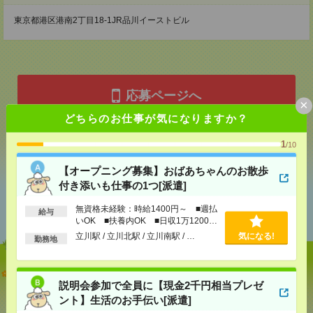
東京都港区港南2丁目18-1JR品川イーストビル
応募ページへ
×
どちらのお仕事が気になりますか？
気になる！
1
/10
【オープニング募集】おばあちゃんのお散歩
付き添いも仕事の1つ[派遣]
あなたの閲覧履歴からの
無資格未経験：時給1400円～ ■週払
おすすめ
給与
いOK ■扶養内OK ■日収1万1200円
以上
立川駅 / 立川北駅 / 立川南駅 / …
気になる!
勤務地
【オープニング募集】おばあちゃんのお散歩付き添
いも仕事の1つ[派遣]
説明会参加で全員に【現金2千円相当プレゼ
ント】生活のお手伝い[派遣]
[給 与]
無資格未経験：時給1400円～ ■週払い