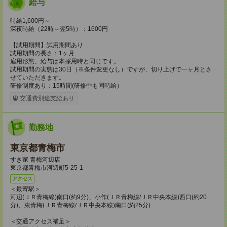
給与
時給1,600円～
深夜時給（22時～翌5時）：1600円
【試用期間】試用期間あり
試用期間の長さ：1ヶ月
雇用形態、給与は本採用時と同じです。
試用期間の実態は30日（※条件変更なし）ですが、切り上げで一ヶ月とさ
せていただきます。
研修制度あり：15時間(研修中も同時給）
交通費別途支給あり
勤務地
東京都青梅市
すき家 青梅河辺店
東京都青梅市河辺町5-25-1
アクセス
＜最寄駅＞
河辺(ＪＲ青梅線)南口(約9分)、小作(ＪＲ青梅線/ＪＲ中央本線)西口(約20
分)、東青梅(ＪＲ青梅線/ＪＲ中央本線)南口(約25分)
＜交通アクセス補足＞