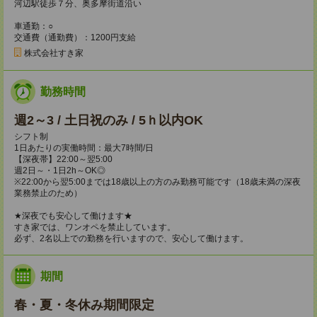
河辺駅徒歩７分、奥多摩街道沿い
車通勤：○
交通費（通勤費）：1200円支給
株式会社すき家
勤務時間
週2～3 / 土日祝のみ / 5ｈ以内OK
シフト制
1日あたりの実働時間：最大7時間/日
【深夜帯】22:00～翌5:00
週2日～・1日2h～OK◎
※22:00から翌5:00までは18歳以上の方のみ勤務可能です（18歳未満の深夜
業務禁止のため）
★深夜でも安心して働けます★
すき家では、ワンオペを禁止しています。
必ず、2名以上での勤務を行いますので、安心して働けます。
期間
春・夏・冬休み期間限定