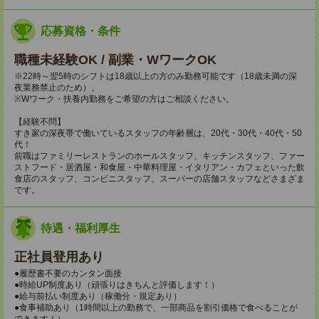
応募資格・条件
職種未経験OK / 副業・WワークOK
※22時～翌5時のシフトは18歳以上の方のみ勤務可能です（18歳未満の深
夜業務禁止のため）。
※Wワーク・扶養内勤務をご希望の方はご相談ください。
【経験不問】
すき家の深夜帯で働いているスタッフの年齢層は、20代・30代・40代・50
代！
前職はファミリーレストランのホールスタッフ、キッチンスタッフ、ファー
ストフード・居酒屋・和食屋・中華料理屋・イタリアン・カフェといった飲
食店のスタッフ、コンビニスタッフ、スーパーの店舗スタッフなどさまざま
です。
待遇・福利厚生
正社員登用あり
●履歴書不要のカンタン面接
●時給UP制度あり（頑張りはきちんと評価します！）
●給与前払い制度あり（稼働分・規定あり）
●食事補助あり（1時間以上の勤務で、一部商品を割引価格で食べることが
できます！）