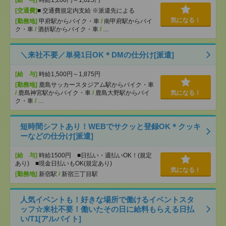
[交通費]
■ 交通費規定内支給 ※派遣先による
気になる！
[勤務地]
甲府駅からバイク・車
/
南甲府駅からバイ
ク・車
/
酒折駅からバイク・車
/
…
＼来社不要／単発1日OK＊DMの仕分け[派遣]
[給 与]
時給1,500円～1,875円
[勤務地]
鹿島サッカースタジアム駅からバイク・車
/
鹿島神宮駅からバイク・車
/
鹿島大野駅からバイ
気になる！
ク・車
/
…
短時間シフトあり！WEBでサクッと登録OK＊クッキ
ーなどの仕分け[派遣]
[給 与]
時給1500円 ■日払い・週払いOK！(規定
あり) ■現金日払いもOK(規定あり)
気になる！
[勤務地]
新宿駅
/
新宿三丁目駅
人気イベントも！好きな場所で働けるイベントスタ
ッフ☆来社不要！働いたその日に給料もらえる日払
い/T1[アルバイト]