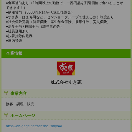
●食事補助あり（1時間以上の勤務で、一部商品を割引価格で食べることが
できます！）
●制服貸与 （5000円お預かり/返却後返金）
●すき家・はま寿司など、ゼンショーグループで使える割引制度あり
●社会保険完備（健康保険、厚生年金保険、雇用保険、労災保険）
●深夜手当 / 役職手当（該当者のみ）
●社員登用あり
●扶養控除内勤務
●屋内禁煙
企業情報
株式会社すき家
事業内容
接客・調理・販売
ホームページ
https://en-gage.net/zensho_saiyo4/