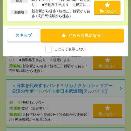
給与
り） ■初勤務手当あり ※規定によ
[給 与]
無資格未経験：時給1500円～ ■週払い
る
新宿駅から徒歩 / 新宿三丁目駅から徒
気になる!
OK ■扶養内OK ■日収1万2000円以上
勤務地
歩 / 高田馬場駅から徒歩 / …
[交通費]
交通費全額支給
気になる！
[勤務地]
本厚木駅
/
愛甲石田駅
スキップ
どちらも気になる！
【シフト自由・現金手渡しOK】iPhoneなどスマホの
充電を繋げるだけ！[派遣]
しばらく表示しない
[給 与]
時給1414円～ ▼日払いOK（規定あ
り） ■初勤務手当あり ※規定による
[勤務地]
新宿駅から徒歩
/
新宿三丁目駅から徒歩
/
気になる！
高田馬場駅から徒歩
/
…
＜日本を代表するバンド＊サカナクション＞ツアー
公演のサポートバイト＠日本武道館[アルバイト]
[給 与]
時給1250円～
[交通費]
支給（規定有り）
気になる！
[勤務地]
九段下駅から徒歩5分
/
竹橋駅から徒歩10
分
/
神保町駅から徒歩15分
/
…