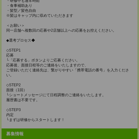
・研修中も通常時給
・食事補助あり
・髪型／髪色自由
※髪はキャップ内に収めていただきます
＜お願い＞
同一店舗へ複数回の応募や2店舗以上への応募をお控えください。
◆選考プロセス◆
◇STEP1
応募
└「応募する」ボタンよりご応募ください。
応募後、面接日程等のご連絡をいたしますので、
ご登録いただく連絡先は、繋がりやすい「携帯電話の番号」を入力くださ
い。
◇STEP2
面接（1回）
└ショートメッセージにて日程調整のご連絡をいたします。
履歴書は不要です。
◇STEP3
内定
└まずは研修からスタートします！
募集情報