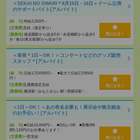
＜SEKAI NO OWARI＊8月15日・16日＞ドーム公演
のサポートバイト[アルバイト]
[給 与]
時給1250円～
[交通費]
支給（規定有り）
気になる！
[勤務地]
後楽園駅から徒歩5分
/
水道橋駅から徒歩5
分
/
春日(東京都)駅から徒歩7分
＜単発＊1日～OK！＞コンサートなどのグッズ販売
スタッフ＊[アルバイト]
[給 与]
日給1万5000円～ ■最大で日給2万8500
円！
[交通費]
交通費規定支給
気になる！
[勤務地]
横浜駅
/
みなとみらい駅
/
西横浜駅
/
…
＜1日～OK！＞あの有名企業も！展示会や株主総会
のお手伝い！[アルバイト]
[給 与]
■日給16,840円～ ■日払いOK ■実働3時
間5,120円のお仕事あります！
[交通費]
一部支給
気になる！