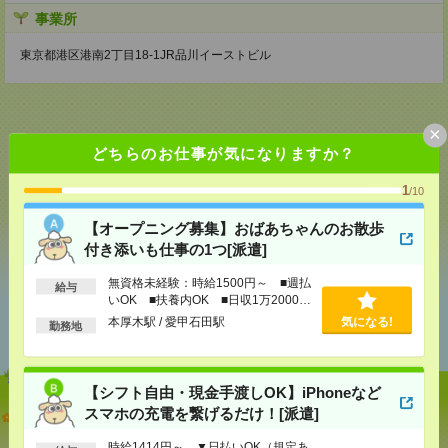
事業所
東京都港区港南2丁目18-1JR品川イーストビル
×
どちらのお仕事が気になりますか？
応募ページへ
1
/10
【オープニング募集】おばあちゃんのお散歩
気になる！
付き添いも仕事の1つ[派遣]
無資格未経験：時給1500円～ ■週払
給与
いOK ■扶養内OK ■日収1万2000円
あなたの閲覧履歴からの
以上
本厚木駅 / 愛甲石田駅
気になる!
おすすめ
勤務地
【シフト自由・現金手渡しOK】iPhoneなど
スマホの充電を繋げるだけ！[派遣]
【オープニング募集】おばあちゃんのお散歩付き添
いも仕事の1つ[派遣]
時給1414円～ ▼日払いOK（規定あ