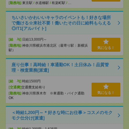
[勤務地]
東京駅
/
水道橋駅
/
有楽町駅
/
…
ちいさいかわいいキャラのイベントも！好きな場所
で働ける☆来社不要！働いたその日に給料もらえる
◎/T1[アルバイト]
[給 与]
日給13,000円～
[勤務地]
神奈川県横浜市港北区（最寄り駅：新横浜
気になる！
駅）
座り仕事！高時給！車通勤OK！土日休み！品質管
理・検査業務[派遣]
[給 与]
時給1500円
[交通費]
交通費支給有り
気になる！
[勤務地]
神奈川県厚木市 ※車通勤・バイク通勤
OK
＜時給1,200円～＊好きな時にお仕事＞コスメのモク
モク仕分け[派遣]
[給 与]
時給1,200円～1,625円