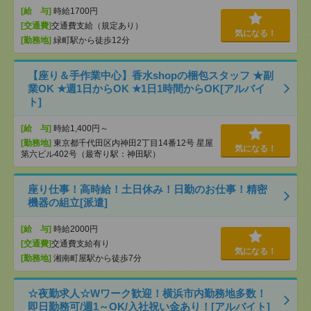
[給 与]
時給1700円
[交通費]
交通費支給（規定あり）
気になる！
[勤務地]
緑町駅から徒歩12分
【座り＆手作業中心】香水shopの梱包スタッフ ★副
業OK ★週1日からOK ★1日1時間からOK[アルバイ
ト]
[給 与]
時給1,400円～
[勤務地]
東京都千代田区内神田2丁目14番12号 星屋
気になる！
第六ビル402号（最寄り駅：神田駅）
座り仕事！高時給！土日休み！日勤のお仕事！精密
機器の組立[派遣]
[給 与]
時給2000円
[交通費]
交通費支給有り
気になる！
[勤務地]
湘南町屋駅から徒歩7分
☆夜勤求人☆Wワーク歓迎！横浜市内勤務地多数！
即日勤務可/週1～OK/入社祝い金あり！[アルバイト]