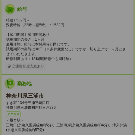
給与
時給1,532円～
深夜時給（22時～翌5時）：1532円
【試用期間】試用期間あり
試用期間の長さ：1ヶ月
雇用形態、給与は本採用時と同じです。
試用期間の実態は30日（※条件変更なし）ですが、切り上げで一ヶ月とさ
せていただきます。
研修制度あり：15時間(研修中も同時給）
交通費別途支給あり
勤務地
神奈川県三浦市
すき家 134号三浦三崎口店
神奈川県三浦市初声町三戸236
アクセス
＜最寄駅＞
三崎口(京急久里浜線)(約5分)、三浦海岸(京急久里浜線)(約34分)、津久井浜
(京急久里浜線)(約57分)