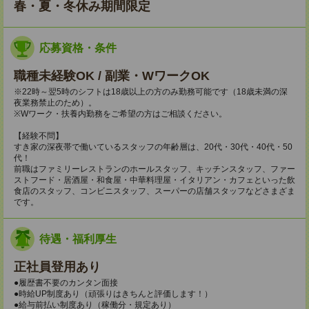
春・夏・冬休み期間限定
応募資格・条件
職種未経験OK / 副業・WワークOK
※22時～翌5時のシフトは18歳以上の方のみ勤務可能です（18歳未満の深
夜業務禁止のため）。
※Wワーク・扶養内勤務をご希望の方はご相談ください。
【経験不問】
すき家の深夜帯で働いているスタッフの年齢層は、20代・30代・40代・50
代！
前職はファミリーレストランのホールスタッフ、キッチンスタッフ、ファー
ストフード・居酒屋・和食屋・中華料理屋・イタリアン・カフェといった飲
食店のスタッフ、コンビニスタッフ、スーパーの店舗スタッフなどさまざま
です。
待遇・福利厚生
正社員登用あり
●履歴書不要のカンタン面接
●時給UP制度あり（頑張りはきちんと評価します！）
●給与前払い制度あり（稼働分・規定あり）