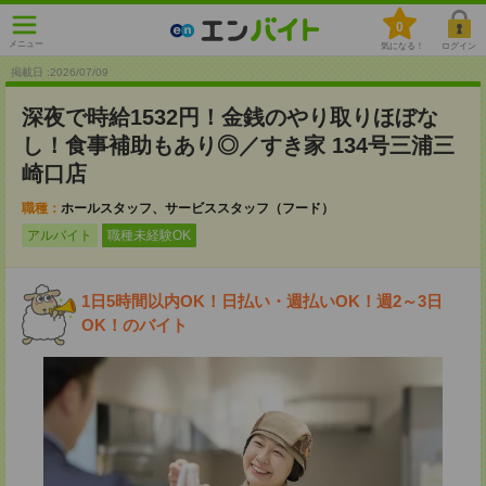
0
メニュー
気になる！
ログイン
掲載日 :2026
/
07
/
09
深夜で時給1532円！金銭のやり取りほぼな
し！食事補助もあり◎／すき家 134号三浦三
崎口店
職種：
ホールスタッフ、サービススタッフ（フード）
アルバイト
職種未経験OK
1日5時間以内OK！日払い・週払いOK！週2～3日
OK！のバイト