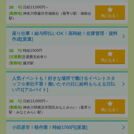
[給 与]
日給13,000円～
[勤務地]
神奈川県藤沢市湘南台（最寄り駅：湘南台
気になる！
駅）
座り仕事！給与即払いOK！高時給！在庫管理・資料
作成[派遣]
[給 与]
時給1500円
[交通費]
交通費支給有り
気になる！
[勤務地]
藤沢駅
人気イベントも！好きな場所で働けるイベントスタ
ッフ☆来社不要！働いたその日に給料もらえる日払
い/T1[アルバイト]
[給 与]
日給13,000円～
[勤務地]
神奈川県横浜市西区みなとみらい（最寄り
気になる！
駅：みなとみらい駅）
小田原市！軽作業！時給1700円[派遣]