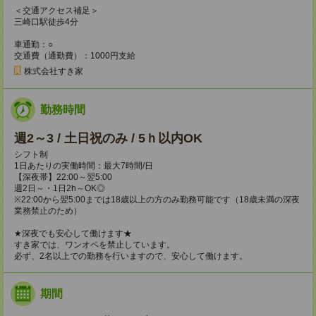
＜交通アクセス補足＞
三崎口駅徒歩4分
車通勤：○
交通費（通勤費）：1000円支給
株式会社すき家
勤務時間
週2～3 / 土日祝のみ / 5ｈ以内OK
シフト制
1日あたりの実働時間：最大7時間/日
【深夜帯】22:00～翌5:00
週2日～・1日2h～OK◎
※22:00から翌5:00までは18歳以上の方のみ勤務可能です（18歳未満の深夜
業務禁止のため）
★深夜でも安心して働けます★
すき家では、ワンオペを禁止しています。
必ず、2名以上での勤務を行いますので、安心して働けます。
期間