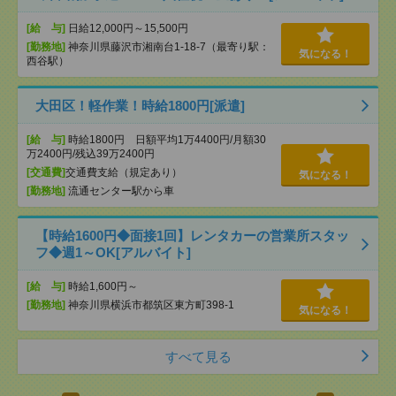
[給 与]
日給12,000円～15,500円
[勤務地]
神奈川県藤沢市湘南台1-18-7（最寄り駅：
気になる！
西谷駅）
大田区！軽作業！時給1800円[派遣]
[給 与]
時給1800円 日額平均1万4400円/月額30
万2400円/残込39万2400円
[交通費]
交通費支給（規定あり）
気になる！
[勤務地]
流通センター駅から車
【時給1600円◆面接1回】レンタカーの営業所スタッ
フ◆週1～OK[アルバイト]
[給 与]
時給1,600円～
[勤務地]
神奈川県横浜市都筑区東方町398-1
気になる！
すべて見る