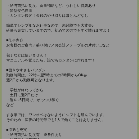
・給与前払い制度、食事補助など、うれしい特典あり
・髪型髪色自由
・カンタン接客！金銭のやり取りはほとんどなし！
簡単でシンプルなお仕事なので、未経験でも大丈夫♪
研修も充実していますので、初めての方でもすぐ慣れますよ！
■仕事内容
お客様のご案内／盛り付け／お会計／テーブルの片付け...など
包丁などは使いません！
マニュアルを覚えたら、誰でもカンタンに作れます！
■働きやすさもバツグン
勤務時間は、22時～翌5時までの2時間からOK◎
週2日から勤務可となります。
・学校が終わってから
・土日に週2日だけ
・週4～5日間で、がっつり稼ぐ
など
すき家では、ワンオペはないようにシフトを組んでいます。
そのため、深夜の時間帯でも1人で働くことはありません。
■待遇も充実
・給与前払い制度有 ※条件あり