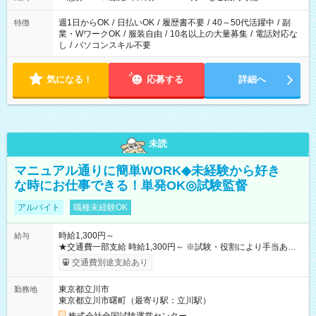
現場によって異なります。 ※勿論、休憩時間はあるのでご安心
ください！
週1日からOK
/
日払いOK
/
履歴書不要
/
40～50代活躍中
/
副
特徴
業・WワークOK
/
服装自由
/
10名以上の大量募集
/
電話対応な
し
/
パソコンスキル不要
気になる！
応募する
詳細へ
未読
マニュアル通りに簡単WORK◆未経験から好き
な時にお仕事できる！単発OK◎試験監督
アルバイト
職種未経験OK
時給1,300円～
給与
★交通費一部支給 時給1,300円～ ※試験・役割により手当あり
※勤務回数により昇給あり 【即給（前払い）オプションあ
交通費別途支給あり
り！】 希望される場合、勤務から1週間ほどで給与の一部を受け
取れます。 ※手数料418円がかかります。 【過去試験日の収入
東京都立川市
勤務地
例】 ・河合塾模擬試験 8:30～17:30（休憩1時間） 時給1,300円
東京都立川市曙町（最寄り駅：立川駅）
×8時間＝日収10,400円＋交通費 ※当日の役割により時給＋100
円の場合あり ・国家試験 7:00～13:30（休憩なし） 時給1,300