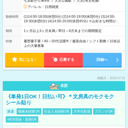
七里駅から車6分
/
大宮公園駅
/
大宮(埼玉県)駅
アパレル・日用雑貨
(1)14:00-18:00(休憩0分) (2)14:00-19:00(休憩0分) (3)14:00-
勤務時間
19:30(休憩0分) (4)14:00-20:00(休憩45分) ※お好きな時間が選べ
ます
1ヶ月以上3ヶ月未満／即日～8月末までの期間限定
期間
履歴書不要
/
40～50代活躍中
/
服装自由
/
シフト勤務
/
10名以
特徴
上の大量募集
気になる！
応募する
詳細へ
掲載日：2026.07.31
未読
《単発1日OK！日払い可》＊文房具のモクモク
シール貼り
派遣
職種未経験OK
社会人未経験OK
大学生歓迎
ブランクOK
WEB登録・面接OK