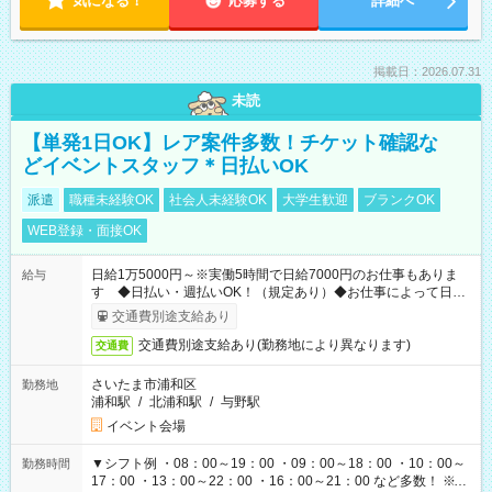
気になる！
応募する
詳細へ
掲載日：2026.07.31
未読
【単発1日OK】レア案件多数！チケット確認な
どイベントスタッフ＊日払いOK
派遣
職種未経験OK
社会人未経験OK
大学生歓迎
ブランクOK
WEB登録・面接OK
日給1万5000円～※実働5時間で日給7000円のお仕事もありま
給与
す ◆日払い・週払いOK！（規定あり）◆お仕事によって日給
も異なります
交通費別途支給あり
交通費別途支給あり(勤務地により異なります)
交通費
さいたま市浦和区
勤務地
浦和駅
/
北浦和駅
/
与野駅
イベント会場
▼シフト例 ・08：00～19：00 ・09：00～18：00 ・10：00～
勤務時間
17：00 ・13：00～22：00 ・16：00～21：00 など多数！ ※お