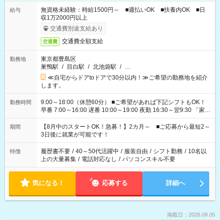
無資格未経験：時給1500円～ ■週払いOK ■扶養内OK ■日
給与
収1万2000円以上
交通費別途支給あり
交通費全額支給
交通費
東京都豊島区
勤務地
巣鴨駅
/
目白駅
/
北池袋駅
/
…
≪自宅からドアtoドアで30分以内！≫ご希望の勤務地を紹介
します。
9:00～18:00（休憩60分） ■ご希望があれば下記シフトもOK！
勤務時間
早番 7:00～16:00 遅番 10:00～19:00 夜勤 16:30～翌9:30 「家族
と休みを合わせたい」 「余裕を持って夕飯の準備がしたい」
「できれば残業はしたくない」 など、ご希望を教えてください
【8月中のスタートOK！急募！】2カ月～ ■ご応募から最短2～
期間
ね。 ※Wワーク希望の方へ 今ご覧のお仕事で希望する勤務時間
3日後に就業が可能です！
と、もう1つのお仕事の勤務時間。 合計で週40時間を超える場
合は応募できません。
履歴書不要
/
40～50代活躍中
/
服装自由
/
シフト勤務
/
10名以
特徴
上の大量募集
/
電話対応なし
/
パソコンスキル不要
気になる！
応募する
詳細へ
掲載日：2026.08.05