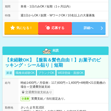
間は 試験により異なります。
単発・1日のみOK / 短期（1ヶ月以内）
期間
週1日からOK / 副業・WワークOK / 10名以上の大量募集
特徴
気になる！
応募する
詳細へ
未読
【未経験OK】【服装＆髪色自由！】お菓子のピ
ッキング・シール貼り｜短期
派遣
職種未経験OK
ブランクOK
WEB登録・面接OK
時給1400円／月収例：117,600円＝1,400円×4時間×21日勤務の
給与
場合＋交通費別途支給
交通費別途支給あり
実費支給／当社規定あり。
交通費
さいたま市見沼区
勤務地