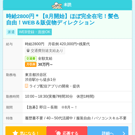
未読
時給2800円＊【8月開始】ほぼ完全在宅！髪色
自由！WEB＆販促物ディレクション
派遣
WEB登録・面接OK
時給2800円 月収例 420,000円+残業代
給与
交通費別途支給あり
全額支給
交通費
30万円～
月収例
東京都渋谷区
勤務地
渋谷駅から徒歩1分
ライブ配信アプリの開発・提供
10:00～18:30(実働7時間30分 休憩1時間)
勤務時間
【急募】即日～長期 ※8月～！
期間
履歴書不要
/
40～50代活躍中
/
服装自由
/
パソコンスキル不要
特徴
気になる！
応募する
詳細へ