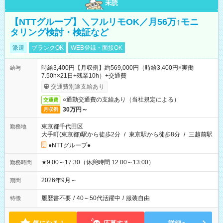
未読
【NTTグループ】＼フルリモOK／月56万↑モニ
タリング検討・検証など
派遣
ブランクOK
WEB登録・面接OK
時給3,400円【月収例】約569,000円（時給3,400円×実働
給与
7.50h×21日+残業10h）+交通費
交通費別途支給あり
○通勤交通費の支給あり（当社規定による）
交通費
30万円～
月収例
東京都千代田区
勤務地
大手町(東京都)駅から徒歩2分
/
東京駅から徒歩8分
/
三越前駅
●NTTグループ●
★9:00～17:30（休憩時間 12:00～13:00）
勤務時間
2026年9月～
期間
履歴書不要
/
40～50代活躍中
/
服装自由
特徴