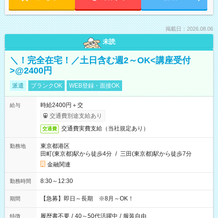
掲載日：2026.08.06
未読
＼！完全在宅！／土日含む週2～OK<講座受付
>@2400円
派遣
ブランクOK
WEB登録・面接OK
時給2400円＋交
給与
交通費別途支給あり
交通費実費支給（当社規定あり）
交通費
東京都港区
勤務地
田町(東京都)駅から徒歩4分
/
三田(東京都)駅から徒歩7分
金融関連
8:30～12:30
勤務時間
【急募】即日～長期 ※8月～OK！
期間
履歴書不要
/
40～50代活躍中
/
服装自由
特徴