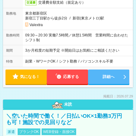
交通費全額支給（規定あり）
交通費
東京都新宿区
勤務地
新宿三丁目駅から徒歩2分
/
新宿(東京メトロ)駅
Valextra
09:30～20:30 実働7.5時間／休憩1.5時間 営業時間に合わせた
勤務時間
シフト制
3か月程度の短期予定 ※開始日はお気軽にご相談ください
期間
副業・WワークOK
/
シフト勤務
/
パソコンスキル不要
特徴
気になる！
応募する
詳細へ
掲載日：2026.07.29
未読
＼空いた時間で働く！／日払いOK×1勤務3万円
も可！施設での見回りなど
派遣
ブランクOK
WEB登録・面接OK