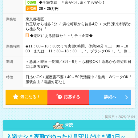
◆全額支給 ＊家が少し遠くても安心！
交通費
20～25万円
月収例
東京都港区
勤務地
竹芝駅から徒歩2分
/
浜松町駅から徒歩4分
/
大門(東京都)駅か
ら徒歩5分
/
…
◆港区にある情報セキュリティ企業◆
◆11：00～18：30のうち実働6時間、休憩60分 ※11：00～18：
勤務時間
00 または 11：30～18：30 。*。ブランクOK！。*。 例え
ば前職が、 在宅/財団法人/事務/コールセンター/受付/販売/カフェ
スタッフ スイーツ販売/ホテルフロント/化粧品販売/など 様々な
＜急募＞即日～長期／8月～9月～も相談OK！応募から最短即日
期間
業界から入社して活躍されています♪
には選考案内♪
日払いOK
/
履歴書不要
/
40～50代活躍中
/
副業・WワークOK
/
特徴
服装自由
/
電話対応なし
気になる！
応募する
詳細へ
掲載日：2026.08.04
未読
入浴ナシ＊夜勤でゆったり見守りだけ＊週1日～