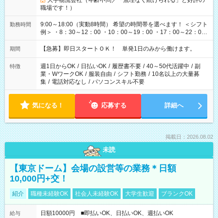
大手物流会社（年齢不問／「無理なく続けられる」と好評の
職場です！）
9:00～18:00（実動8時間） 希望の時間帯を選べます！ ＜シフト
勤務時間
例＞ ・8：30～12：00 ・10：00～19：00 ・17：00～22：00
・13：00～22：00 ・22：00～翌6：00 など
【急募】即日スタートＯＫ！ 単発1日のみから働けます。
期間
週1日からOK
/
日払いOK
/
履歴書不要
/
40～50代活躍中
/
副
特徴
業・WワークOK
/
服装自由
/
シフト勤務
/
10名以上の大量募
集
/
電話対応なし
/
パソコンスキル不要
気になる！
応募する
詳細へ
掲載日：2026.08.02
未読
【東京ドーム】会場の設営等の業務＊日額
10,000円+交！
紹介
職種未経験OK
社会人未経験OK
大学生歓迎
ブランクOK
日額10000円 ■即払いOK、日払いOK、週払いOK
給与