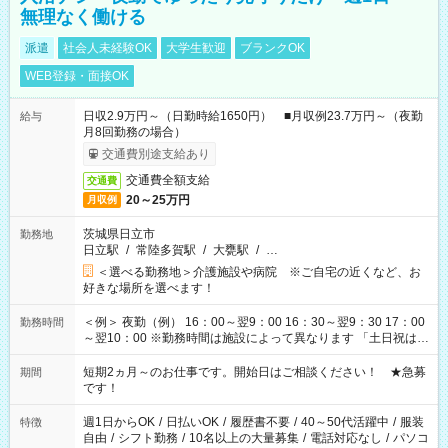
無理なく働ける
派遣
社会人未経験OK
大学生歓迎
ブランクOK
WEB登録・面接OK
日収2.9万円～（日勤時給1650円） ■月収例23.7万円～（夜勤
給与
月8回勤務の場合）
交通費別途支給あり
交通費全額支給
交通費
20～25万円
月収例
茨城県日立市
勤務地
日立駅
/
常陸多賀駅
/
大甕駅
/
…
＜選べる勤務地＞介護施設や病院 ※ご自宅の近くなど、お
好きな場所を選べます！
＜例＞ 夜勤（例） 16：00～翌9：00 16：30～翌9：30 17：00
勤務時間
～翌10：00 ※勤務時間は施設によって異なります 「土日祝は休
みたい」 「しっかり稼ぎたい」 「もう少し遅い時間から始めた
い」など ご希望にあったお仕事をご案内いたします。 ※未経験
短期2ヵ月～のお仕事です。開始日はご相談ください！ ★急募
期間
の方の場合は1～2ヶ月間は日中での仕事を経験いただき、 お
です！
仕事に慣れてからの夜勤になります。 ★家庭の都合でお休みが
必要な場合も遠慮なくご相談ください。
週1日からOK
/
日払いOK
/
履歴書不要
/
40～50代活躍中
/
服装
特徴
自由
/
シフト勤務
/
10名以上の大量募集
/
電話対応なし
/
パソコ