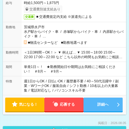
時給1,500円～1,875円
給与
交通費別途支給あり
■ 交通費規定内支給 ※派遣先による
交通費
茨城県水戸市
勤務地
水戸駅からバイク・車
/
赤塚駅からバイク・車
/
内原駅からバ
イク・車
/
…
■物流センターなど ■勤務地選べます
＜1日3時間～OK！＞ ▼ 例えば… ▼ 15:00～18:00 15:00～
勤務時間
22:00 17:00～22:00 など こちら以外の時間もお気軽にご相談く
ださい！
単発1日～！ ★勤務開始日や期間はお気軽にご相談くださ
期間
い！ ＃8月～ ＃9月～
週1日からOK
/
日払いOK
/
履歴書不要
/
40～50代活躍中
/
副
特徴
業・WワークOK
/
服装自由
/
シフト勤務
/
10名以上の大量募
集
/
電話対応なし
/
パソコンスキル不要
気になる！
応募する
詳細へ
掲載日：2026.08.05