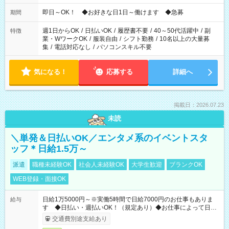
仕事により勤務時間が異なります
即日～OK！ ◆お好きな日1日～働けます ◆急募
期間
週1日からOK
/
日払いOK
/
履歴書不要
/
40～50代活躍中
/
副
特徴
業・WワークOK
/
服装自由
/
シフト勤務
/
10名以上の大量募
集
/
電話対応なし
/
パソコンスキル不要
気になる！
応募する
詳細へ
掲載日：2026.07.23
未読
＼単発＆日払いOK／エンタメ系のイベントスタ
ッフ＊日給1.5万～
派遣
職種未経験OK
社会人未経験OK
大学生歓迎
ブランクOK
WEB登録・面接OK
日給1万5000円～※実働5時間で日給7000円のお仕事もありま
給与
す ◆日払い・週払いOK！（規定あり）◆お仕事によって日給
も異なります
交通費別途支給あり