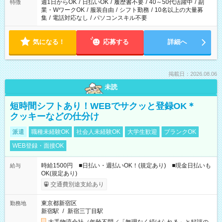
週1日からOK
/
日払いOK
/
履歴書不要
/
40～50代活躍中
/
副
特徴
業・WワークOK
/
服装自由
/
シフト勤務
/
10名以上の大量募
集
/
電話対応なし
/
パソコンスキル不要
気になる！
応募する
詳細へ
掲載日：2026.08.06
未読
短時間シフトあり！WEBでサクッと登録OK＊
クッキーなどの仕分け
派遣
職種未経験OK
社会人未経験OK
大学生歓迎
ブランクOK
WEB登録・面接OK
時給1500円 ■日払い・週払いOK！(規定あり) ■現金日払いも
給与
OK(規定あり)
交通費別途支給あり
東京都新宿区
勤務地
新宿駅
/
新宿三丁目駅