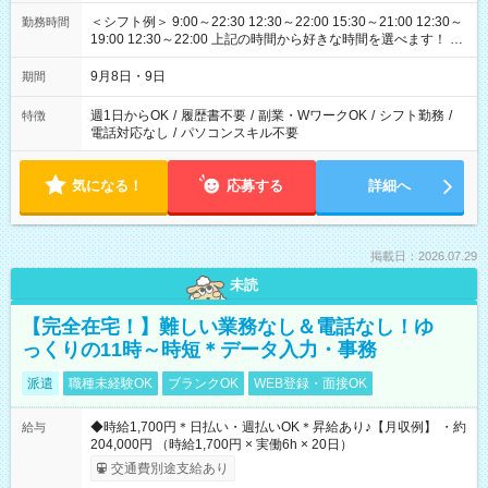
＜シフト例＞ 9:00～22:30 12:30～22:00 15:30～21:00 12:30～
勤務時間
19:00 12:30～22:00 上記の時間から好きな時間を選べます！ ※
時間は変更となる可能性があります
9月8日・9日
期間
週1日からOK
/
履歴書不要
/
副業・WワークOK
/
シフト勤務
/
特徴
電話対応なし
/
パソコンスキル不要
気になる！
応募する
詳細へ
掲載日：2026.07.29
未読
【完全在宅！】難しい業務なし＆電話なし！ゆ
っくりの11時～時短＊データ入力・事務
派遣
職種未経験OK
ブランクOK
WEB登録・面接OK
◆時給1,700円＊日払い・週払いOK＊昇給あり♪【月収例】 ・約
給与
204,000円 （時給1,700円 × 実働6h × 20日）
交通費別途支給あり