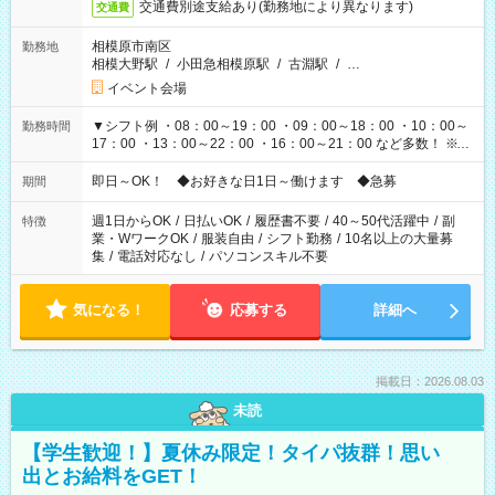
交通費別途支給あり(勤務地により異なります)
交通費
相模原市南区
勤務地
相模大野駅
/
小田急相模原駅
/
古淵駅
/
…
イベント会場
▼シフト例 ・08：00～19：00 ・09：00～18：00 ・10：00～
勤務時間
17：00 ・13：00～22：00 ・16：00～21：00 など多数！ ※お
仕事により勤務時間が異なります
即日～OK！ ◆お好きな日1日～働けます ◆急募
期間
週1日からOK
/
日払いOK
/
履歴書不要
/
40～50代活躍中
/
副
特徴
業・WワークOK
/
服装自由
/
シフト勤務
/
10名以上の大量募
集
/
電話対応なし
/
パソコンスキル不要
気になる！
応募する
詳細へ
掲載日：2026.08.03
未読
【学生歓迎！】夏休み限定！タイパ抜群！思い
出とお給料をGET！