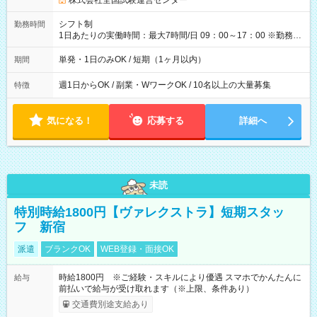
株式会社全国試験運営センター
円（役割手当＋100円）×6時間＝日収8,400円＋交通費 【試用期
間】試用期間なし
シフト制
勤務時間
1日あたりの実働時間：最大7時間/日 09：00～17：00 ※勤務時
間は 試験により異なります。
単発・1日のみOK / 短期（1ヶ月以内）
期間
週1日からOK / 副業・WワークOK / 10名以上の大量募集
特徴
気になる！
応募する
詳細へ
未読
特別時給1800円【ヴァレクストラ】短期スタッ
フ 新宿
派遣
ブランクOK
WEB登録・面接OK
時給1800円 ※ご経験・スキルにより優遇 スマホでかんたんに
給与
前払いで給与が受け取れます（※上限、条件あり）
交通費別途支給あり