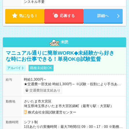
ンスキル不要
気になる！
応募する
詳細へ
未読
マニュアル通りに簡単WORK◆未経験から好き
な時にお仕事できる！単発OK◎試験監督
アルバイト
職種未経験OK
時給1,300円～
給与
★交通費一部支給 時給1,300円～ ※試験・役割により手当あり
※勤務回数により昇給あり 【即給（前払い）オプションあ
交通費別途支給あり
り！】 希望される場合、勤務から1週間ほどで給与の一部を受け
取れます。 ※手数料418円がかかります。 【過去試験日の収入
さいたま市大宮区
勤務地
例】 ・河合塾模擬試験 8:30～17:30（休憩1時間） 時給1,300円
埼玉県埼玉県さいたま市大宮区錦町（最寄り駅：大宮駅）
×8時間＝日収10,400円＋交通費 ※当日の役割により時給＋100
円の場合あり ・国家試験 7:00～13:30（休憩なし） 時給1,300
株式会社全国試験運営センター
円（役割手当＋100円）×6時間＝日収8,400円＋交通費 【試用期
間】試用期間なし
シフト制
勤務時間
1日あたりの実働時間：最大7時間/日 09：00～17：00 ※勤務時