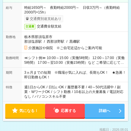
時給1650円～ 夜勤時給2000円～ 日収3万円～（夜勤時給
給与
2000円×15h）
交通費別途支給あり
交通費全額支給
交通費
栃木県那須塩原市
勤務地
那須塩原駅
/
西那須野駅
/
黒磯駅
介護施設や病院 ※ご自宅近辺からご案内可能
≪シフト例≫ 10:00～15:00（実働5時間） 12:00～17:00（実働
勤務時間
5時間） 17:00～翌10:00（実働15時間）など ご希望に応じて、
働く時間は調整できます！ お気軽に担当へ相談ください！
3ヵ月までの短期 ※職場が気に入れば、長期もOK！ ★急募！
期間
即日勤務もOK！
週1日からOK
/
日払いOK
/
履歴書不要
/
40～50代活躍中
/
副
特徴
業・WワークOK
/
シフト勤務
/
10名以上の大量募集
/
電話対応
なし
/
パソコンスキル不要
気になる！
応募する
詳細へ
掲載日：2026.08.01