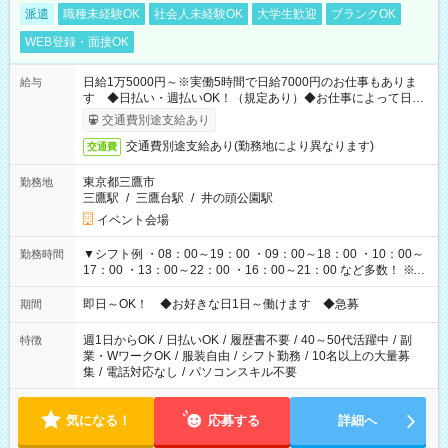
派遣
職種未経験OK
社会人未経験OK
大学生歓迎
ブランクOK
WEB登録・面接OK
日給1万5000円～※実働5時間で日給7000円のお仕事もありま
給与
す ◆日払い・週払いOK！（規定あり）◆お仕事によって日給
も異なります
交通費別途支給あり
交通費別途支給あり(勤務地により異なります)
交通費
東京都三鷹市
勤務地
三鷹駅
/
三鷹台駅
/
井の頭公園駅
イベント会場
▼シフト例 ・08：00～19：00 ・09：00～18：00 ・10：00～
勤務時間
17：00 ・13：00～22：00 ・16：00～21：00 など多数！ ※お
仕事により勤務時間が異なります
即日～OK！ ◆お好きな日1日～働けます ◆急募
期間
週1日からOK
/
日払いOK
/
履歴書不要
/
40～50代活躍中
/
副
特徴
業・WワークOK
/
服装自由
/
シフト勤務
/
10名以上の大量募
集
/
電話対応なし
/
パソコンスキル不要
気になる！
応募する
詳細へ