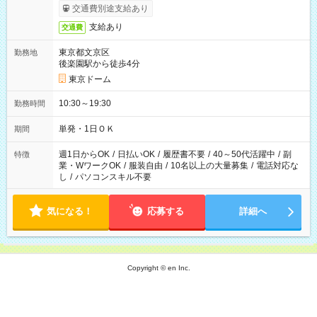
交通費別途支給あり
支給あり
交通費
東京都文京区
勤務地
後楽園駅から徒歩4分
東京ドーム
10:30～19:30
勤務時間
単発・1日ＯＫ
期間
週1日からOK
/
日払いOK
/
履歴書不要
/
40～50代活躍中
/
副
特徴
業・WワークOK
/
服装自由
/
10名以上の大量募集
/
電話対応な
し
/
パソコンスキル不要
気になる！
応募する
詳細へ
Copyright © en Inc.