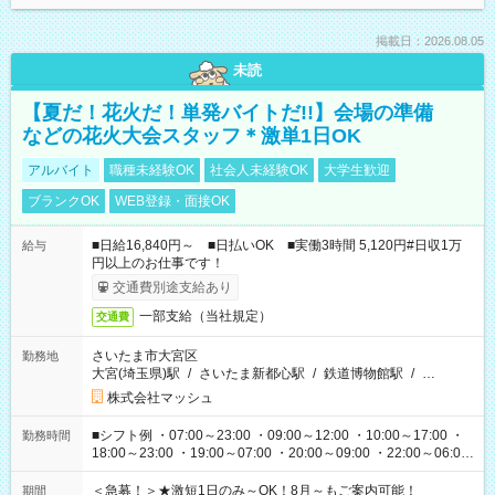
掲載日：2026.08.05
未読
【夏だ！花火だ！単発バイトだ!!】会場の準備
などの花火大会スタッフ＊激単1日OK
アルバイト
職種未経験OK
社会人未経験OK
大学生歓迎
ブランクOK
WEB登録・面接OK
■日給16,840円～ ■日払いOK ■実働3時間 5,120円#日収1万
給与
円以上のお仕事です！
交通費別途支給あり
一部支給（当社規定）
交通費
さいたま市大宮区
勤務地
大宮(埼玉県)駅
/
さいたま新都心駅
/
鉄道博物館駅
/
…
株式会社マッシュ
■シフト例 ・07:00～23:00 ・09:00～12:00 ・10:00～17:00 ・
勤務時間
18:00～23:00 ・19:00～07:00 ・20:00～09:00 ・22:00～06:00
etc ★最短3時間で5,120円のお仕事から／15時間で2万円近く稼
げるお仕事も！ ご希望のお時間に合わせてご紹介！ ※シフトは
＜急募！＞★激短1日のみ～OK！8月～もご案内可能！
期間