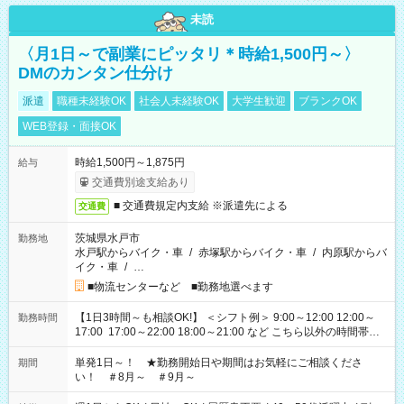
未読
〈月1日～で副業にピッタリ＊時給1,500円～〉
DMのカンタン仕分け
派遣
職種未経験OK
社会人未経験OK
大学生歓迎
ブランクOK
WEB登録・面接OK
時給1,500円～1,875円
給与
交通費別途支給あり
■ 交通費規定内支給 ※派遣先による
交通費
茨城県水戸市
勤務地
水戸駅からバイク・車
/
赤塚駅からバイク・車
/
内原駅からバ
イク・車
/
…
■物流センターなど ■勤務地選べます
【1日3時間～も相談OK!】 ＜シフト例＞ 9:00～12:00 12:00～
勤務時間
17:00 17:00～22:00 18:00～21:00 など こちら以外の時間帯も
お気軽にご相談ください！
単発1日～！ ★勤務開始日や期間はお気軽にご相談くださ
期間
い！ ＃8月～ ＃9月～