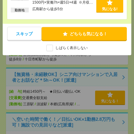
1500円×実働7h×週5日×4週 ※月収例
【夕方から5時間だけ♬】中国新聞社グループでの簡
を保証するものではありません。※給
広島駅から徒歩5分
気になる!
単データ入力・チェック業務[派遣]
勤務地
与即受取りサービス利用可（利用条件
有）
[給 与]
時給1160円☆月収例：11万5700円（1160
円×5時間×19日勤務の場合） ※22:00以降は時給
1,450円
スキップ
どちらも気になる！
[交通費]
・規定により支給 ・車通勤・自転車通勤
OK
気になる！
しばらく表示しない
[月収例]
10～15万円
[勤務地]
土橋(広島県)駅から徒歩5分
/
本川町駅から
徒歩8分
/
十日市町駅から徒歩
【無資格・未経験OK】シニア向けマンションで入居
者とお話など＊5h～OK！[派遣]
[給 与]
時給1450円～ ★日払い/週払いOK
[交通費]
交通費全額支給
気になる！
[勤務地]
三原駅
/
須波駅
/
本郷(広島県)駅
/
…
＼空いた時間で働く！／日払いOK×1勤務2.8万円も
可！施設での見回りなど[派遣]