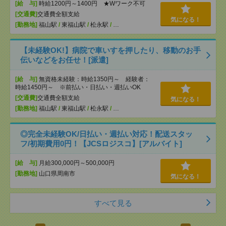
[給 与]
時給1200円～1400円 ★Wワーク不可
[交通費]
交通費全額支給
気になる！
[勤務地]
福山駅
/
東福山駅
/
松永駅
/
…
【未経験OK!】病院で車いすを押したり、移動のお手
伝いなどをお任せ！[派遣]
[給 与]
無資格未経験：時給1350円～ 経験者：
時給1450円～ ※前払い・日払い・週払いOK
[交通費]
交通費全額支給
気になる！
[勤務地]
福山駅
/
東福山駅
/
松永駅
/
…
◎完全未経験OK/日払い・週払い対応！配送スタッ
フ/初期費用0円！【JCSロジスコ】[アルバイト]
[給 与]
月給300,000円～500,000円
[勤務地]
山口県周南市
気になる！
すべて見る