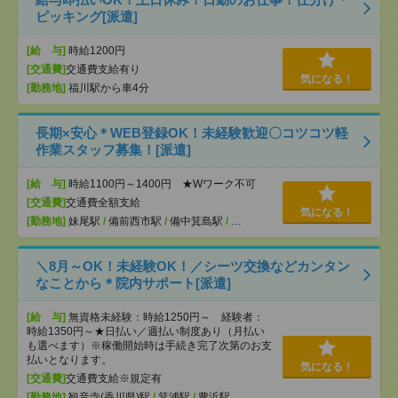
ピッキング[派遣]
[給 与]
時給1200円
[交通費]
交通費支給有り
気になる！
[勤務地]
福川駅から車4分
長期×安心＊WEB登録OK！未経験歓迎〇コツコツ軽
作業スタッフ募集！[派遣]
[給 与]
時給1100円～1400円 ★Wワーク不可
[交通費]
交通費全額支給
気になる！
[勤務地]
妹尾駅
/
備前西市駅
/
備中箕島駅
/
…
＼8月～OK！未経験OK！／シーツ交換などカンタン
なことから＊院内サポート[派遣]
[給 与]
無資格未経験：時給1250円～ 経験者：
時給1350円～★日払い／週払い制度あり（月払い
も選べます）※稼働開始時は手続き完了次第のお支
払いとなります。
気になる！
[交通費]
交通費支給※規定有
[勤務地]
観音寺(香川県)駅
/
箕浦駅
/
豊浜駅