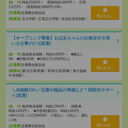
[給 与]
時給1550円～ 夜勤時給1880円～ 日収
2.8万円～（夜勤時給1880円×15h）
[交通費]
交通費全額支給
気になる！
[勤務地]
五日市駅
/
広電五日市駅
/
佐伯区役所前駅
/
…
【オープニング募集】おばあちゃんのお散歩付き添
いも仕事の1つ[派遣]
[給 与]
無資格未経験：時給1400円～ ■週払い
OK ■扶養内OK ■日収1万1200円以上
[交通費]
交通費全額支給
気になる！
[勤務地]
横川(広島県)駅
/
草津(広島県)駅
/
修大協創
中高前駅
/
…
＼未経験OK!／伝票や物品の準備など＊病院内サポー
ト[派遣]
[給 与]
無資格未経験：時給1350円～ 経験者：
時給1450円～ ■月収例(週3日)：時給1350円
×8H×12日＝12万9600円 ※前払い・日払い・週払
いOK
気になる！
[交通費]
交通費全額支給