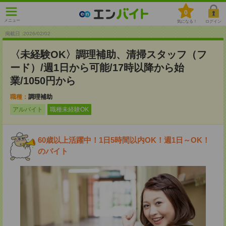
0
メニュー
気になる！
ログイン
掲載日 :2026
/
02
/
02
〈未経験OK〉調理補助、清掃スタッフ（フ
ード）/週1日から可能/17時以降から始
業/1050円から
職種：
調理補助
アルバイト
職種未経験OK
60歳以上活躍中！1日5時間以内OK！週1日～OK！
のバイト