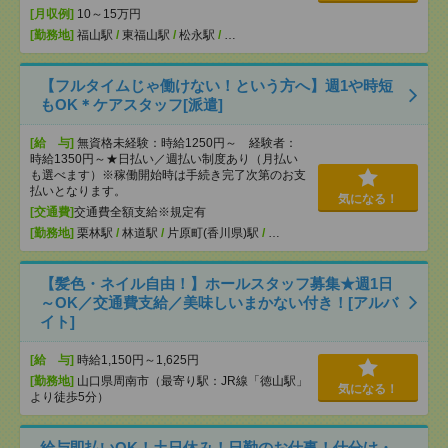
[月収例]
10～15万円
[勤務地]
福山駅
/
東福山駅
/
松永駅
/
…
【フルタイムじゃ働けない！という方へ】週1や時短
もOK＊ケアスタッフ[派遣]
[給 与]
無資格未経験：時給1250円～ 経験者：
時給1350円～★日払い／週払い制度あり（月払い
も選べます）※稼働開始時は手続き完了次第のお支
払いとなります。
気になる！
[交通費]
交通費全額支給※規定有
[勤務地]
栗林駅
/
林道駅
/
片原町(香川県)駅
/
…
【髪色・ネイル自由！】ホールスタッフ募集★週1日
～OK／交通費支給／美味しいまかない付き！[アルバ
イト]
[給 与]
時給1,150円～1,625円
[勤務地]
山口県周南市（最寄り駅：JR線「徳山駅」
気になる！
より徒歩5分）
給与即払いOK！土日休み！日勤のお仕事！仕分け・