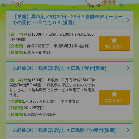
【単発】呉市広／8月22日・23日＊自動車ディーラー
での受付・1日でもＯＫ[派遣]
[給 与]
時給1300円 ・日額：9,100円（時給1,300
円×7時間）
[交通費]
・自転車通勤可 ・車通勤可(駐車場無料)
気になる！
[勤務地]
広駅から徒歩9分
未経験OK！残業ほぼなし▼広島で受付[派遣]
[給 与]
時給1500円 月収例 21万円 時給1500円×
実働7h×週5日×4週 ※月収例を保証するものではあ
りません。※給与即受取りサービス利用可（利用条
件有）
気になる！
[交通費]
1ヶ月3万円を上限として実費支給
[月収例]
20～25万円
[勤務地]
広島駅から徒歩5分
未経験OK！残業ほぼなし▼広島駅での受付[派遣]