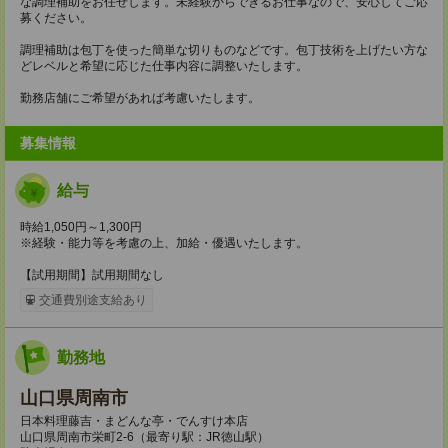
な調理補助をお任せします。未経験からできるお仕事なので、安心してご応
募ください。
調理補助は包丁を使った簡単な切りものなどです。包丁技術を上げたい方な
どレベルと希望に応じた仕事内容に調整いたします。
勤務店舗にご希望があれば考慮いたします。
募集情報
給与
時給1,050円～1,300円
※経験・能力等を考慮の上、加給・優遇いたします。
【試用期間】試用期間なし
交通費別途支給あり
勤務地
山口県周南市
日本料理藤吉・まどんな亭・でんすけ本店
山口県周南市栄町2-6（最寄り駅：JR徳山駅）