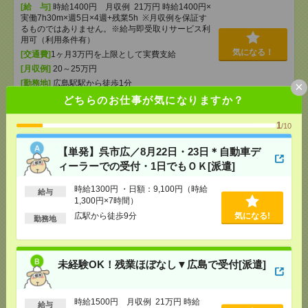
[給 与]
時給1400円 月収例 21万円 時給1400円×
実働7h30m×週5日×4週+残業5h ※月収例を保証す
るものではありません。※給与即受取りサービス利
用可（利用条件有）
気になる！
[交通費]
1ヶ月3万円を上限として実費支給
[月収例]
20～25万円
[勤務地]
広島駅駅から徒歩1分
×
どちらのお仕事が気になりますか？
深夜で時給1375円！金銭のやり取りほぼなし！食事
1
/10
補助もあり◎／すき家 周南久米店[アルバイト]
【単発】呉市広／8月22日・23日＊自動車デ
[給 与]
時給1,375円～
ィーラーでの受付・1日でもＯＫ[派遣]
[勤務地]
山口県周南市大字久米1142-1
気になる！
時給1300円 ・日額：9,100円（時給
給与
1,300円×7時間）
給与即払いOK！高時給！土日休み！ピッキング・投
広駅から徒歩9分
気になる!
勤務地
入[派遣]
[給 与]
時給1500円
未経験OK！残業ほぼなし▼広島で受付[派遣]
[交通費]
交通費支給有り
気になる！
[勤務地]
福川駅
時給1500円 月収例 21万円 時給
給与