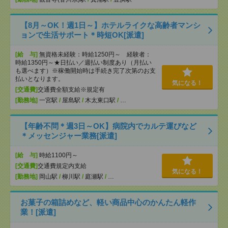
【8月～OK！週1日～】ホテルライクな高齢者マンシ
ョンで生活サポート＊時短OK[派遣]
[給 与]
無資格未経験：時給1250円～ 経験者：
時給1350円～★日払い／週払い制度あり（月払い
も選べます）※稼働開始時は手続き完了次第のお支
払いとなります。
気になる！
[交通費]
交通費全額支給※規定有
[勤務地]
一宮駅
/
屋島駅
/
木太東口駅
/
…
【年齢不問＊週3日～OK】病院内でカルテ運びなど
＊メッセンジャー業務[派遣]
[給 与]
時給1100円～
[交通費]
交通費規定内支給
気になる！
[勤務地]
岡山駅
/
柳川駅
/
庭瀬駅
/
…
お菓子の箱詰めなど、軽い商品中心のかんたん軽作
業！[派遣]