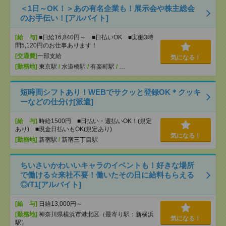
＜1日～OK！＞あの有名企業も！展示会や株主総会
のお手伝い！[アルバイト]
[給 与]
■日給16,840円～ ■日払いOK ■実働3時
間5,120円のお仕事あります！
[交通費]
一部支給
気になる！
[勤務地]
東京駅
/
水道橋駅
/
有楽町駅
/
…
短時間シフトあり！WEBでサクッと登録OK＊クッキ
ーなどの仕分け[派遣]
[給 与]
時給1500円 ■日払い・週払いOK！(規定
あり) ■現金日払いもOK(規定あり)
気になる！
[勤務地]
新宿駅
/
新宿三丁目駅
ちいさいかわいいキャラのイベントも！好きな場所
で働ける☆来社不要！働いたその日に給料もらえる
◎/T1[アルバイト]
[給 与]
日給13,000円～
[勤務地]
神奈川県横浜市港北区（最寄り駅：新横浜
気になる！
駅）