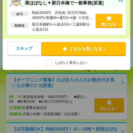
業ほぼなし▼新日本橋で一般事務[派遣]
応募ページへ
時給3000円 月収例 30万円 時給
給与
3000円×実働5h×週5日×4週 ※月収例
を保証するものではありません。※給
新日本橋駅から徒歩3分 / 三越前駅か
気になる!
勤務地
気になる！
与即受取りサービス利用可（利用条件
ら徒歩1分
有）
あなたの閲覧履歴からの
スキップ
どちらも気になる！
おすすめ
しばらく表示しない
【オープニング募集】おばあちゃんのお散歩付き添
いも仕事の1つ[派遣]
[給 与]
無資格未経験：時給1500円～ ■週払い
OK ■扶養内OK ■日収1万2000円以上
[交通費]
交通費全額支給
気になる！
[勤務地]
武蔵小杉駅
/
武蔵新城駅
/
元住吉駅
/
…
【在宅勤務OK】時給3000円！10～16時＊残業ほぼな