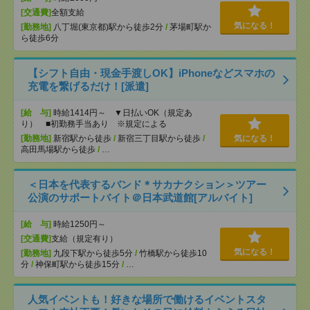
[交通費]
全額支給
気になる！
[勤務地]
八丁堀(東京都)駅から徒歩2分
/
茅場町駅か
ら徒歩6分
【シフト自由・現金手渡しOK】iPhoneなどスマホの
充電を繋げるだけ！[派遣]
[給 与]
時給1414円～ ▼日払いOK（規定あ
り） ■初勤務手当あり ※規定による
[勤務地]
新宿駅から徒歩
/
新宿三丁目駅から徒歩
/
気になる！
高田馬場駅から徒歩
/
…
＜日本を代表するバンド＊サカナクション＞ツアー
公演のサポートバイト＠日本武道館[アルバイト]
[給 与]
時給1250円～
[交通費]
支給（規定有り）
気になる！
[勤務地]
九段下駅から徒歩5分
/
竹橋駅から徒歩10
分
/
神保町駅から徒歩15分
/
…
人気イベントも！好きな場所で働けるイベントスタ