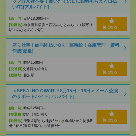
ッフ☆来社不要！働いたその日に給料もらえる日払
い/T1[アルバイト]
[給 与]
日給13,000円～
[勤務地]
神奈川県横浜市西区みなとみらい（最寄り
気になる！
駅：みなとみらい駅）
座り仕事！給与即払いOK！高時給！在庫管理・資料
作成[派遣]
[給 与]
時給1500円
[交通費]
交通費支給有り
気になる！
[勤務地]
藤沢駅
＜SEKAI NO OWARI＊8月15日・16日＞ドーム公演
のサポートバイト[アルバイト]
[給 与]
時給1250円～
[交通費]
支給（規定有り）
気になる！
[勤務地]
後楽園駅から徒歩5分
/
水道橋駅から徒歩5
分
/
春日(東京都)駅から徒歩7分