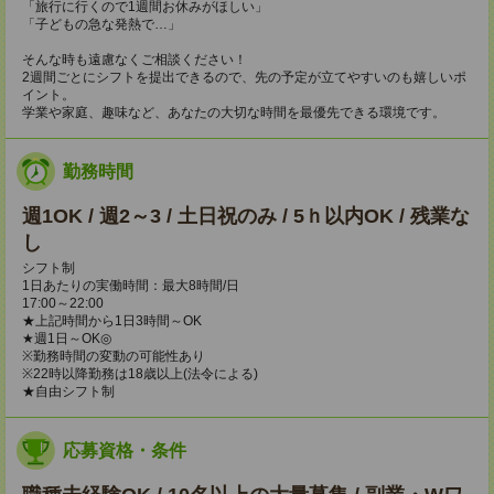
「旅行に行くので1週間お休みがほしい」
「子どもの急な発熱で…」
そんな時も遠慮なくご相談ください！
2週間ごとにシフトを提出できるので、先の予定が立てやすいのも嬉しいポ
イント。
学業や家庭、趣味など、あなたの大切な時間を最優先できる環境です。
勤務時間
週1OK / 週2～3 / 土日祝のみ / 5ｈ以内OK / 残業な
し
シフト制
1日あたりの実働時間：最大8時間/日
17:00～22:00
★上記時間から1日3時間～OK
★週1日～OK◎
※勤務時間の変動の可能性あり
※22時以降勤務は18歳以上(法令による)
★自由シフト制
応募資格・条件