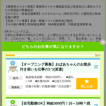
【業務用カラオケ事業】業務用カラオケ機器販売及び賃貸並びに通信カラオ
ケの音源及び映像提供
【カラオケ・飲食店舗事業】カラオケルーム（BIG ECHO）の運営及び飲食
店舗の運営
【音楽ソフト事業】音源・映像ソフトの制作及び販売
【その他の事業】BGM放送事業、Web配信事業、不動産賃貸事業 他
DKダイニングとは…
大切なお客様の大切なひと時を、より豊かなものにするお手伝いをいたしま
す。こだわりの「食」とニーズに応じた「空間」で、「安心安全」に、外食
×
ならではの喜びと感動を、お客様のもとへお届けいたします。そして、最高
のサービス、最高の体験、最高の笑顔を目指して、常にクリエイティブでス
どちらのお仕事が気になりますか？
ペシャルな店舗であり続けます。
1
/10
ホームページ
【オープニング募集】おばあちゃんのお散歩
https://en-gage.net/dkkaraoke_saiyo15/
付き添いも仕事の1つ[派遣]
事業所
無資格未経験：時給1500円～ ■週払
給与
いOK ■扶養内OK ■日収1万2000円
東京都東京都港区三田3-9-6
以上
武蔵小杉駅 / 武蔵新城駅 / 元住吉駅 /
気になる!
勤務地
…
【在宅勤務OK】時給3000円！10～16時＊残