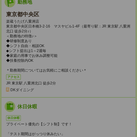
勤務地
東京都中央区
楽蔵うたげ八重洲店
東京都中央区日本橋3-2-16 マスヤビル1-4F（最寄り駅：JR 東京駅 八重洲
北口 徒歩2分♪）
＜勤務地の特徴♪＞
◆研修制度あり
◆シフト自由・相談OK
◆シフト提出は1～2週毎
◆家庭の用事でお休み調整可能
◆扶養控除内OK
＊勤務期間についてはお気軽にご相談ください＊
アクセス
JR 東京駅 八重洲北口 徒歩2分
DKダイニング
休日休暇
休日休暇
プライベート優先の【シフト制】です！
「テスト期間はがっつり休みたい」