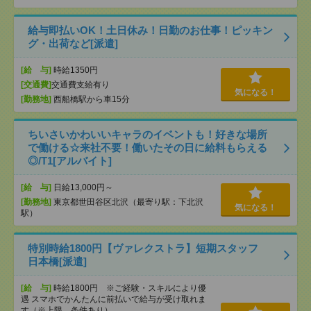
給与即払いOK！土日休み！日勤のお仕事！ピッキン
グ・出荷など[派遣]
[給 与]
時給1350円
[交通費]
交通費支給有り
気になる！
[勤務地]
西船橋駅から車15分
ちいさいかわいいキャラのイベントも！好きな場所
で働ける☆来社不要！働いたその日に給料もらえる
◎/T1[アルバイト]
[給 与]
日給13,000円～
[勤務地]
東京都世田谷区北沢（最寄り駅：下北沢
気になる！
駅）
特別時給1800円【ヴァレクストラ】短期スタッフ
日本橋[派遣]
[給 与]
時給1800円 ※ご経験・スキルにより優
遇 スマホでかんたんに前払いで給与が受け取れま
す（※上限、条件あり）