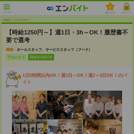
0
メニュー
気になる！
ログイン
掲載日 :2026
/
06
/
17
【時給1250円～】週1日・3h～OK！履歴書不
要で選考
職種：
ホールスタッフ、サービススタッフ（フード）
アルバイト
職種未経験OK
1日5時間以内OK！週1日～OK！週2～3日OK！のバ
イト