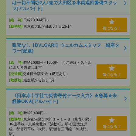
は一切不問◎2人1組で大田区を車両巡回警備スタッ
フ[アルバイト]
[給 与]
日給10,034円～
[勤務地]
東京都大田区蒲田5丁目13-14
気になる！
販売なし【BVLGARI】ウェルカムスタッフ 銀座タ
ワー[派遣]
[給 与]
時給1600円～1650円 ※ご経験・スキル
により考慮致します
[交通費]
交通費全額支給（規定あり）
気になる！
[勤務地]
銀座駅から徒歩1分
《日本赤十字社で災害寄付データ入力》★急募★未
経験OK★[アルバイト]
[給 与]
時給1,400円～
[勤務地]
東京都港区芝大門１－１－３（最寄り駅：
JR山手線・京浜東北線「浜松町」駅/都営大江戸
気になる！
線・都営浅草線「⼤⾨」駅/都営三田線「御成⾨」
駅）