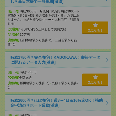
し▼新日本橋で一般事務[派遣]
[給 与]
時給3000円 月収例 30万円 時給3000円×
実働5h×週5日×4週 ※月収例を保証するものではあ
りません。※給与即受取りサービス利用可（利用条
件有）
[交通費]
1ヶ月3万円を上限として実費支給
気になる！
[月収例]
30万円～
[勤務地]
新日本橋駅から徒歩3分
/
三越前駅から徒
歩1分
時給1750円＊完全在宅！KADOKAWA！書籍データ
に関わるデータ入力[派遣]
[給 与]
時給1750円
[交通費]
全額支給
気になる！
[勤務地]
飯田橋駅から徒歩3分
/
九段下駅から徒歩7
分
時給2600円＊ほぼ在宅！週3～4日＆16時迄OK！補助
金申請のサポート業務[派遣]
[給 与]
時給2600円