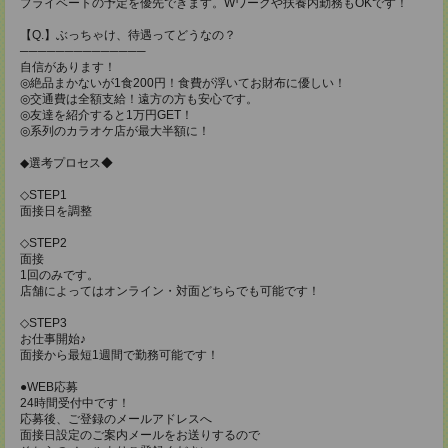
プライベートの予定を優先できます。Wワークや扶養内勤務もOKです！
【Q.】ぶっちゃけ、待遇ってどうなの？
──────────────
自信があります！
◎絶品まかないが1食200円！食費が浮いてお財布に優しい！
◎交通費は全額支給！遠方の方も安心です。
◎友達を紹介すると1万円GET！
◎系列のカラオケ店が最大半額に！
◆選考プロセス◆
◇STEP1
面接日を調整
◇STEP2
面接
1回のみです。
店舗によってはオンライン・対面どちらでも可能です！
◇STEP3
お仕事開始♪
面接から最短1週間で勤務可能です！
●WEB応募
24時間受付中です！
応募後、ご登録のメールアドレスへ
面接日設定のご案内メールをお送りするので