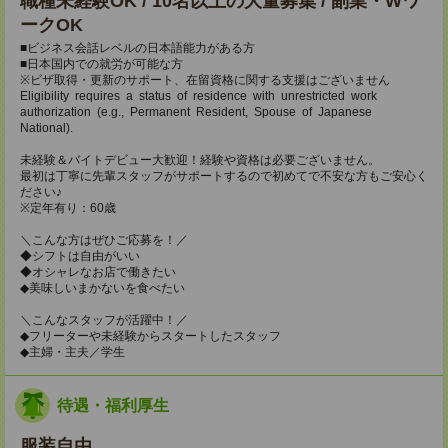
職種未経験OK / 10名以上の大量募集 / 副業・Wワ
ークOK
■ビジネス会話レベルの日本語能力がある方
■日本国内での就労が可能な方
※ビザ取得・更新のサポート、在留資格に関する支援はございません
Eligibility requires a status of residence with unrestricted work
authorization (e.g., Permanent Resident, Spouse of Japanese
National).
未経験＆バイトデビュー大歓迎！経験や資格は必要ございません。
最初は丁寧に先輩スタッフがサポートするので初めてで不安な方もご安心く
ださい♪
※定年有り：60歳
＼こんな方はぜひご応募を！／
◆シフトは自由がいい
◆オシャレなお店で働きたい
◆美味しいまかないを食べたい
＼こんなスタッフが活躍中！／
◆フリーターや未経験からスタートしたスタッフ
◆主婦・主夫／学生
待遇・福利厚生
服装自由