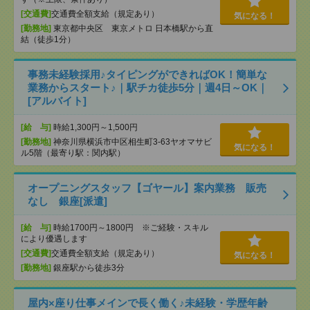
[交通費]
交通費全額支給（規定あり）
気になる！
[勤務地]
東京都中央区 東京メトロ 日本橋駅から直
結（徒歩1分）
事務未経験採用♪タイピングができればOK！簡単な
業務からスタート♪｜駅チカ徒歩5分｜週4日～OK｜
[アルバイト]
[給 与]
時給1,300円～1,500円
[勤務地]
神奈川県横浜市中区相生町3-63ヤオマサビ
気になる！
ル5階（最寄り駅：関内駅）
オープニングスタッフ【ゴヤール】案内業務 販売
なし 銀座[派遣]
[給 与]
時給1700円～1800円 ※ご経験・スキル
により優遇します
[交通費]
交通費全額支給（規定あり）
気になる！
[勤務地]
銀座駅から徒歩3分
屋内×座り仕事メインで長く働く♪未経験・学歴年齢