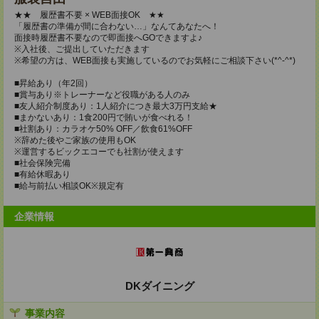
★★ 履歴書不要 × WEB面接OK ★★
「履歴書の準備が間に合わない…」なんてあなたへ！
面接時履歴書不要なので即面接へGOできますよ♪
※入社後、ご提出していただきます
※希望の方は、WEB面接も実施しているのでお気軽にご相談下さい(*^-^*)
■昇給あり（年2回）
■賞与あり※トレーナーなど役職がある人のみ
■友人紹介制度あり：1人紹介につき最大3万円支給★
■まかないあり：1食200円で賄いが食べれる！
■社割あり：カラオケ50% OFF／飲食61%OFF
※辞めた後やご家族の使用もOK
※運営するビックエコーでも社割が使えます
■社会保険完備
■有給休暇あり
■給与前払い相談OK※規定有
企業情報
DKダイニング
事業内容