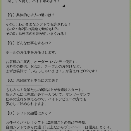
楽しく＆賢く、バイト始めよう！
＿＿＿＿＿＿＿＿＿＿＿＿＿＿＿＿◢
【Q.】具体的な求人の魅力は？
──────────────
その1：わがままなシフトでも許される！
その2：年2回の昇給で時給もUP♪
その3：系列店の社割が使いまくれる！
【Q.】どんな仕事をするの？
──────────────
ホールのお仕事をお任せします。
お客様のご案内、オーダー（ハンディ使用）、
お料理の提供、お会計、テーブルの片付けなど。
まずは笑顔で「いらっしゃいませ！」が言えればOKです！
【Q.】未経験でも本当に大丈夫？
──────────────
もちろん！先輩たちの9割以上が未経験スタート。
新人さんには先輩が必ず一人ついて、マンツーマンで
仕事の流れを教えるので、バイトデビューの方でも
安心して始められますよ。
【Q.】シフトの融通はきく？
──────────────
お任せください！シフトは2週間ごとの自己申告制。
自由シフトでさらに週1日以上だからプライベートは優先しまくり。