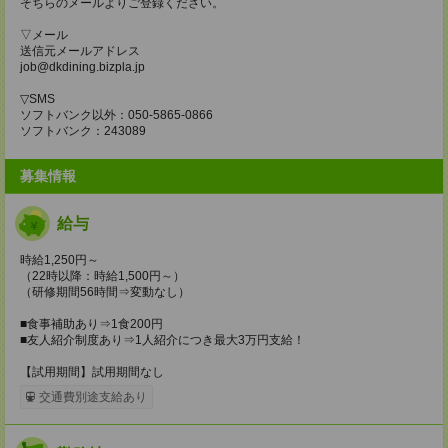
そちらのメールよりご登録ください。
▽メール
送信元メールアドレス
job@dkdining.bizpla.jp
▽SMS
ソフトバンク以外：050-5865-0866
ソフトバンク：243089
募集情報
給与
時給1,250円～
（22時以降：時給1,500円～）
（研修期間56時間⇒変動なし）
■食事補助あり⇒1食200円
■友人紹介制度あり⇒1人紹介につき最大3万円支給！
【試用期間】試用期間なし
交通費別途支給あり