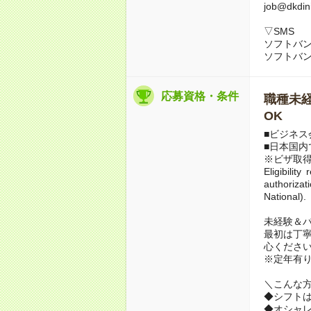
job@dkdini
▽SMS
ソフトバンク
ソフトバンク
応募資格・条件
職種未経
OK
■ビジネス
■日本国内
※ビザ取
Eligibilit
authoriza
National).
未経験＆
最初は丁
心ください
※定年有り
＼こんな
◆シフト
◆オシャ