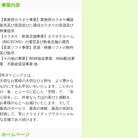
事業内容
【業務用カラオケ事業】業務用カラオケ機器
販売及び賃貸並びに通信カラオケの音源及び
映像提供
【カラオケ・飲食店舗事業】カラオケルーム
（BIG ECHO）の運営及び飲食店舗の運営
【音楽ソフト事業】音源・映像ソフトの制作
及び販売
【その他の事業】BGM放送事業、Web配信事
業、不動産賃貸事業 他
DKダイニングとは…
大切なお客様の大切なひと時を、より豊かな
ものにするお手伝いをいたします。こだわり
の「食」とニーズに応じた「空間」で、「安
心安全」に、外食ならではの喜びと感動を、
お客様のもとへお届けいたします。そして、
最高のサービス、最高の体験、最高の笑顔を
目指して、常にクリエイティブでスペシャル
な店舗であり続けます。
ホームページ