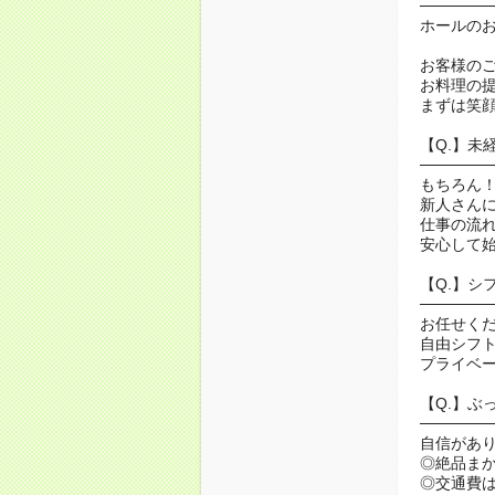
──────
ホールの
お客様の
お料理の
まずは笑
【Q.】未
──────
もちろん
新人さん
仕事の流
安心して
【Q.】シ
──────
お任せく
自由シフ
プライベ
【Q.】ぶ
──────
自信があ
◎絶品まか
◎交通費