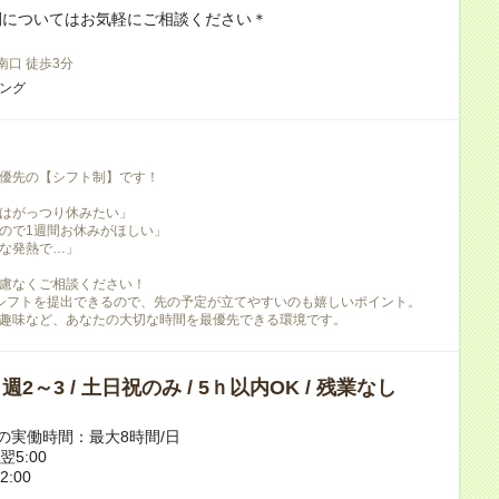
間についてはお気軽にご相談ください＊
港南口 徒歩3分
ニング
優先の【シフト制】です！
はがっつり休みたい」
ので1週間お休みがほしい」
な発熱で…」
慮なくご相談ください！
シフトを提出できるので、先の予定が立てやすいのも嬉しいポイント。
趣味など、あなたの大切な時間を最優先できる環境です。
/ 週2～3 / 土日祝のみ / 5ｈ以内OK / 残業なし
の実働時間：最大8時間/日
～翌5:00
2:00