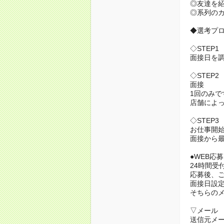
◎友達を紹
◎系列の
◆選考プ
◇STEP1
面接日を
◇STEP2
面接
1回のみで
店舗によ
◇STEP3
お仕事開始
面接から最
●WEB応募
24時間受
応募後、
面接日設
そちらの
▽メール
送信元メ