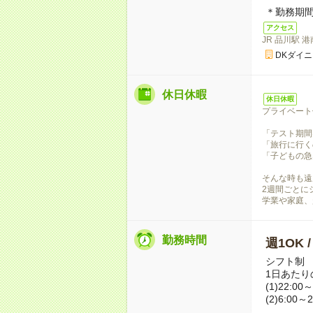
＊勤務期
アクセス
JR 品川駅 
DKダイ
休日休暇
休日休暇
プライベート
「テスト期間
「旅行に行く
「子どもの急
そんな時も遠
2週間ごとに
学業や家庭、
勤務時間
週1OK 
シフト制
1日あたり
(1)22:00
(2)6:00～2