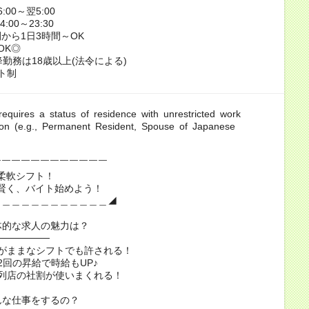
:00～翌5:00
:00～23:30
から1日3時間～OK
OK◎
降勤務は18歳以上(法令による)
ト制
ty requires a status of residence with unrestricted work
tion (e.g., Permanent Resident, Spouse of Japanese
￣￣￣￣￣￣￣￣￣￣￣￣
柔軟シフト！
賢く、バイト始めよう！
＿＿＿＿＿＿＿＿＿＿＿＿◢
体的な求人の魅力は？
────────
がままなシフトでも許される！
2回の昇給で時給もUP♪
列店の社割が使いまくれる！
んな仕事をするの？