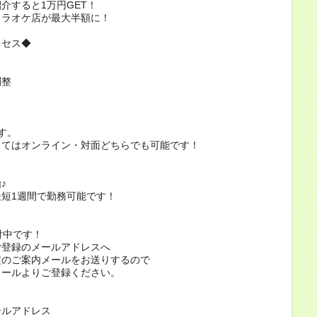
介すると1万円GET！
カラオケ店が最大半額に！
ロセス◆
調整
す。
ってはオンライン・対面どちらでも可能です！
♪
短1週間で勤務可能です！
付中です！
ご登録のメールアドレスへ
定のご案内メールをお送りするので
メールよりご登録ください。
ールアドレス