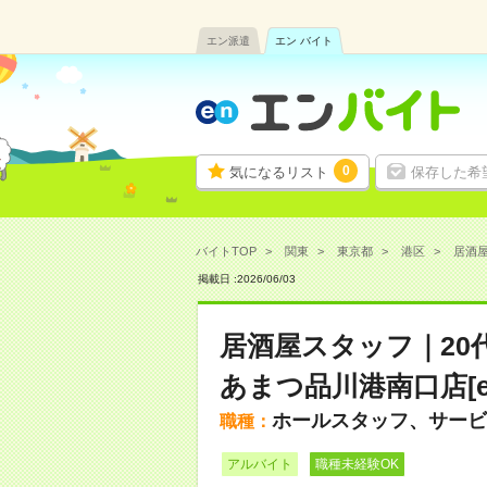
エン派遣
エン バイト
0
気になるリスト
保存した希
バイトTOP
関東
東京都
港区
居酒屋
掲載日 :
2026
/
06
/
03
居酒屋スタッフ｜20
あまつ品川港南口店[en
ホールスタッフ、サービ
職種：
アルバイト
職種未経験OK