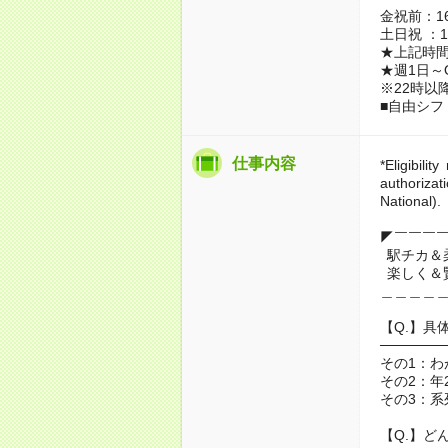
金祝前：16
土日祝 ：14
★上記時間
★週1日～
※22時以
■自由シフ
仕事内容
*Eligibili
authoriza
National).
◤￣￣￣
駅チカ＆
楽しく＆
＿＿＿＿
【Q.】具
──────
その1：わ
その2：年
その3：系
【Q.】ど