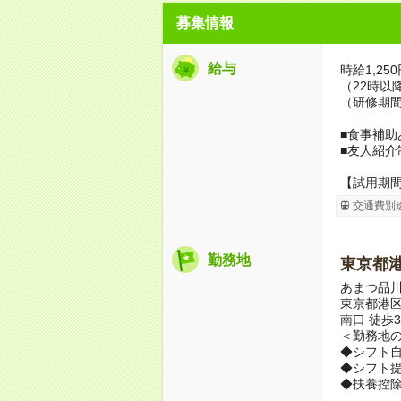
募集情報
給与
時給1,25
（22時以降
（研修期間
■食事補助
■友人紹介
【試用期
交通費別
勤務地
東京都
あまつ品
東京都港区
南口 徒歩
＜勤務地の
◆シフト自
◆シフト提
◆扶養控除