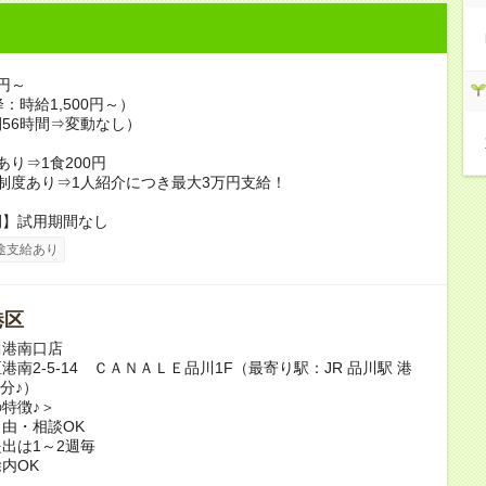
0円～
：時給1,500円～）
56時間⇒変動なし）
あり⇒1食200円
制度あり⇒1人紹介につき最大3万円支給！
間】試用期間なし
途支給あり
港区
川港南口店
港南2-5-14 ＣＡＮＡＬＥ品川1F（最寄り駅：JR 品川駅 港
3分♪）
特徴♪＞
由・相談OK
出は1～2週毎
内OK