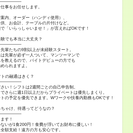
────────
お仕事をお任せします。
ご案内、オーダー（ハンディ使用）、
提供、お会計、テーブルの片付けなど。
顔で「いらっしゃいませ！」が言えればOKです！
経験でも本当に大丈夫？
────────
！先輩たちの9割以上が未経験スタート。
には先輩が必ず一人ついて、マンツーマンで
れを教えるので、バイトデビューの方でも
始められますよ。
フトの融通はきく？
────────
ださい！シフトは2週間ごとの自己申告制。
トでさらに週1日以上だからプライベートは優先しまくり。
ートの予定を優先できます。Wワークや扶養内勤務もOKです！
っちゃけ、待遇ってどうなの？
────────
ります！
ないが1食200円！食費が浮いてお財布に優しい！
は全額支給！遠方の方も安心です。