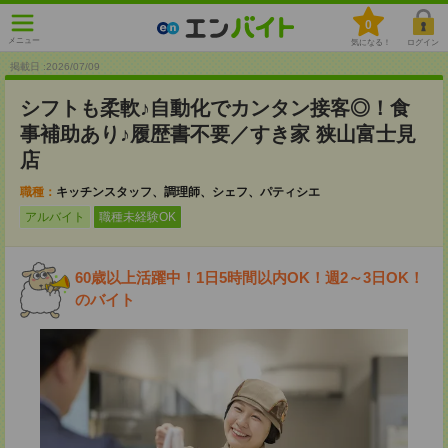
0
メニュー
気になる！
ログイン
掲載日 :2026
/
07
/
09
シフトも柔軟♪自動化でカンタン接客◎！食
事補助あり♪履歴書不要／すき家 狭山富士見
店
職種：
キッチンスタッフ、調理師、シェフ、パティシエ
アルバイト
職種未経験OK
60歳以上活躍中！1日5時間以内OK！週2～3日OK！
のバイト