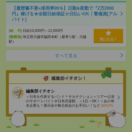
【履歴書不要×採用率99％】日勤&夜勤で『2万2000
円』稼げる★全額日給保証☆日払いOK｜警備員[アル
バイト]
[給 与]
日給10,000円～12,000円
[勤務地]
埼玉県川越市脇田本町（最寄り駅：川越
気になる！
駅）
すべて見る
編集部イチオシ
＜日本を代表するバンド＊サカナクション＞ツアー公演
のサポートバイト＠日本武道館、＜1日～OK！＞あの有
名企業も！展示会や株主総会のお手伝い！など
(8/5UP!)