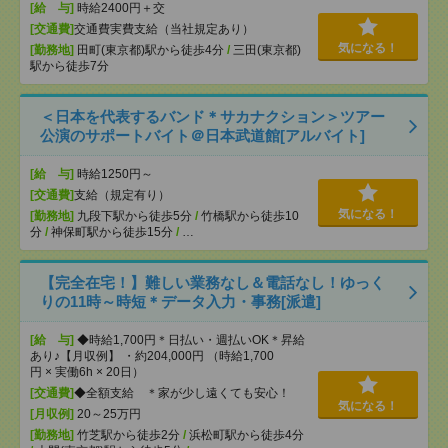
[給 与]
時給2400円＋交
[交通費]
交通費実費支給（当社規定あり）
気になる！
[勤務地]
田町(東京都)駅から徒歩4分
/
三田(東京都)
駅から徒歩7分
＜日本を代表するバンド＊サカナクション＞ツアー
公演のサポートバイト＠日本武道館[アルバイト]
[給 与]
時給1250円～
[交通費]
支給（規定有り）
気になる！
[勤務地]
九段下駅から徒歩5分
/
竹橋駅から徒歩10
分
/
神保町駅から徒歩15分
/
…
【完全在宅！】難しい業務なし＆電話なし！ゆっく
りの11時～時短＊データ入力・事務[派遣]
[給 与]
◆時給1,700円＊日払い・週払いOK＊昇給
あり♪【月収例】 ・約204,000円 （時給1,700
円 × 実働6h × 20日）
[交通費]
◆全額支給 ＊家が少し遠くても安心！
気になる！
[月収例]
20～25万円
[勤務地]
竹芝駅から徒歩2分
/
浜松町駅から徒歩4分