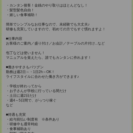
・カンタン接客！金銭のやり取りはほとんどなし！
・髪型髪色自由！
・嬉しい食事補助！
簡単でシンプルなお仕事なので、未経験でも大丈夫♪
研修も充実していますので、初めての方でもすぐ慣れますよ！
■仕事内容
お客様のご案内／盛り付け／お会計／テーブルの片付け...など
包丁などは使いません！
マニュアルを覚えたら、誰でもカンタンに作れます！
■働きやすさもバツグン
勤務は週2日～・1日2h～OK！
ライフスタイルに合わせた働き方ができます♪
・学校が終わってから
・お子さんが学校に行っている間だけ
・土日に週2日だけ
・週4～5日間で、がっつり稼ぐ
など
■待遇も充実
・給与前払い制度有 ※条件あり
・研修中も通常時給
・食事補助あり