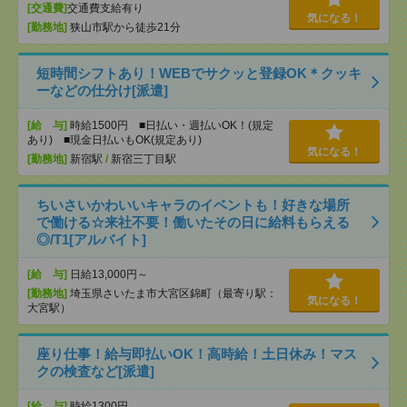
[交通費]
交通費支給有り
気になる！
[勤務地]
狭山市駅から徒歩21分
短時間シフトあり！WEBでサクッと登録OK＊クッキ
ーなどの仕分け[派遣]
[給 与]
時給1500円 ■日払い・週払いOK！(規定
あり) ■現金日払いもOK(規定あり)
気になる！
[勤務地]
新宿駅
/
新宿三丁目駅
ちいさいかわいいキャラのイベントも！好きな場所
で働ける☆来社不要！働いたその日に給料もらえる
◎/T1[アルバイト]
[給 与]
日給13,000円～
[勤務地]
埼玉県さいたま市大宮区錦町（最寄り駅：
気になる！
大宮駅）
座り仕事！給与即払いOK！高時給！土日休み！マス
クの検査など[派遣]
[給 与]
時給1300円