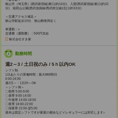
狭山市（埼玉県）(西武新宿線)東口(約10分)、入曽(西武新宿線)東口(約32
分)、稲荷山公園(西武池袋線/西武秩父線)北口(約33分)
＜交通アクセス補足＞
狭山市駅徒歩10分、狭山郵便局近く
車通勤：○
交通費（通勤費）：500円支給
株式会社すき家
勤務時間
週2～3 / 土日祝のみ / 5ｈ以内OK
シフト制
1日あたりの実働時間：最大8時間/日
0:00-24:00
週2日～・1日2h～OK
＜シフト例＞
〇朝帯 5:00-9:00
〇昼帯 9:00-14:00
〇午後帯 14:00-18:00
〇夜帯 18:00-22:00
〇深夜帯 22:00-翌5:00
基本は固定シフトですが家庭の都合などイレギュラーには対応します♪