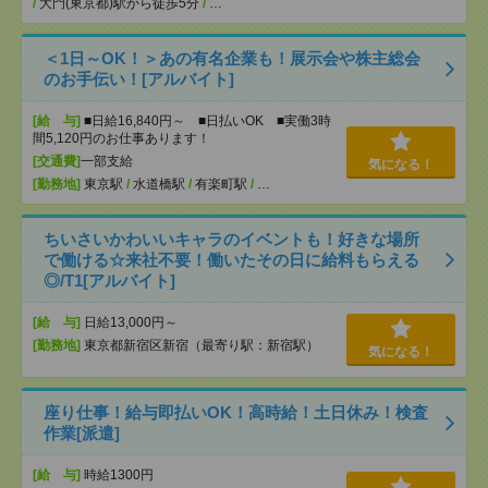
/
大門(東京都)駅から徒歩5分
/
…
＜1日～OK！＞あの有名企業も！展示会や株主総会
のお手伝い！[アルバイト]
[給 与]
■日給16,840円～ ■日払いOK ■実働3時
間5,120円のお仕事あります！
[交通費]
一部支給
気になる！
[勤務地]
東京駅
/
水道橋駅
/
有楽町駅
/
…
ちいさいかわいいキャラのイベントも！好きな場所
で働ける☆来社不要！働いたその日に給料もらえる
◎/T1[アルバイト]
[給 与]
日給13,000円～
[勤務地]
東京都新宿区新宿（最寄り駅：新宿駅）
気になる！
座り仕事！給与即払いOK！高時給！土日休み！検査
作業[派遣]
[給 与]
時給1300円