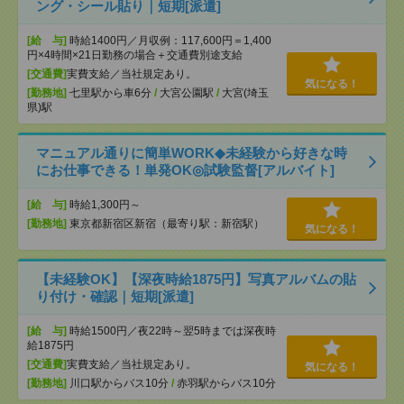
ング・シール貼り｜短期[派遣]
[給 与]
時給1400円／月収例：117,600円＝1,400
円×4時間×21日勤務の場合＋交通費別途支給
[交通費]
実費支給／当社規定あり。
気になる！
[勤務地]
七里駅から車6分
/
大宮公園駅
/
大宮(埼玉
県)駅
マニュアル通りに簡単WORK◆未経験から好きな時
にお仕事できる！単発OK◎試験監督[アルバイト]
[給 与]
時給1,300円～
[勤務地]
東京都新宿区新宿（最寄り駅：新宿駅）
気になる！
【未経験OK】【深夜時給1875円】写真アルバムの貼
り付け・確認｜短期[派遣]
[給 与]
時給1500円／夜22時～翌5時までは深夜時
給1875円
[交通費]
実費支給／当社規定あり。
気になる！
[勤務地]
川口駅からバス10分
/
赤羽駅からバス10分