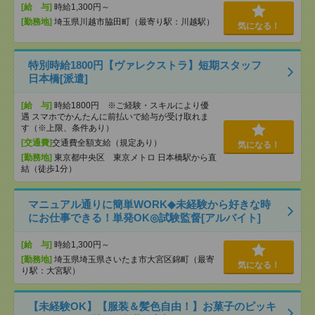
[給 与]
時給1,300円～
[勤務地]
埼玉県川越市脇田町（最寄り駅：川越駅）
気になる！
特別時給1800円【ヴァレクストラ】短期スタッフ
日本橋[派遣]
[給 与]
時給1800円 ※ご経験・スキルにより優
遇 スマホでかんたんに前払いで給与が受け取れま
す（※上限、条件あり）
[交通費]
交通費全額支給（規定あり）
気になる！
[勤務地]
東京都中央区 東京メトロ 日本橋駅から直
結（徒歩1分）
マニュアル通りに簡単WORK◆未経験から好きな時
にお仕事できる！単発OK◎試験監督[アルバイト]
[給 与]
時給1,300円～
[勤務地]
埼玉県埼玉県さいたま市大宮区錦町（最寄
気になる！
り駅：大宮駅）
【未経験OK】【服装＆髪色自由！】お菓子のピッキ