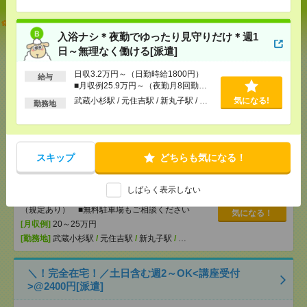
【オープニング募集】おばあちゃんのお散歩付き添
いも仕事の1つ[派遣]
入浴ナシ＊夜勤でゆったり見守りだけ＊週1
日～無理なく働ける[派遣]
[給 与]
無資格未経験：時給1500円～ ■週払い
OK ■扶養内OK ■日収1万2000円以上
日収3.2万円～（日勤時給1800円）
給与
[交通費]
交通費全額支給
■月収例25.9万円～（夜勤月8回勤務
気になる！
の場合）
[勤務地]
巣鴨駅
/
目白駅
/
北池袋駅
/
…
武蔵小杉駅 / 元住吉駅 / 新丸子駅 / …
気になる!
勤務地
入浴ナシ＊夜勤でゆったり見守りだけ＊週1日～無理
なく働ける[派遣]
スキップ
どちらも気になる！
[給 与]
日収3.2万円～（日勤時給1800円） ■月
収例25.9万円～（夜勤月8回勤務の場合）
しばらく表示しない
[交通費]
交通費全額支給 ■ガソリン代も全額支給
（規定あり） ■無料駐車場もご相談ください
気になる！
[月収例]
20～25万円
[勤務地]
武蔵小杉駅
/
元住吉駅
/
新丸子駅
/
…
＼！完全在宅！／土日含む週2～OK<講座受付
>@2400円[派遣]