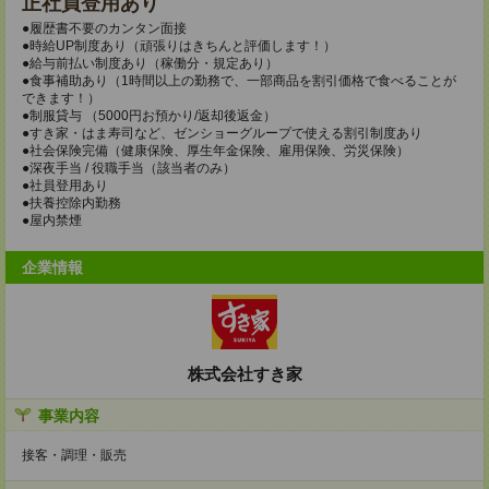
正社員登用あり
●履歴書不要のカンタン面接
●時給UP制度あり（頑張りはきちんと評価します！）
●給与前払い制度あり（稼働分・規定あり）
●食事補助あり（1時間以上の勤務で、一部商品を割引価格で食べることが
できます！）
●制服貸与 （5000円お預かり/返却後返金）
●すき家・はま寿司など、ゼンショーグループで使える割引制度あり
●社会保険完備（健康保険、厚生年金保険、雇用保険、労災保険）
●深夜手当 / 役職手当（該当者のみ）
●社員登用あり
●扶養控除内勤務
●屋内禁煙
企業情報
株式会社すき家
事業内容
接客・調理・販売