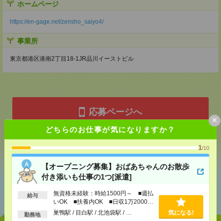
ホームページ
https://en-gage.net/zensho_saiyo4/
事業所
東京都港区港南2丁目18-1JR品川イーストビル
応募ページへ
×
どちらのお仕事が気になりますか？
気になる！
1
/10
【オープニング募集】おばあちゃんのお散歩
付き添いも仕事の1つ[派遣]
あなたの閲覧履歴からの
おすすめ
無資格未経験：時給1500円～ ■週払
給与
いOK ■扶養内OK ■日収1万2000円
以上
巣鴨駅 / 目白駅 / 北池袋駅 / …
気になる!
勤務地