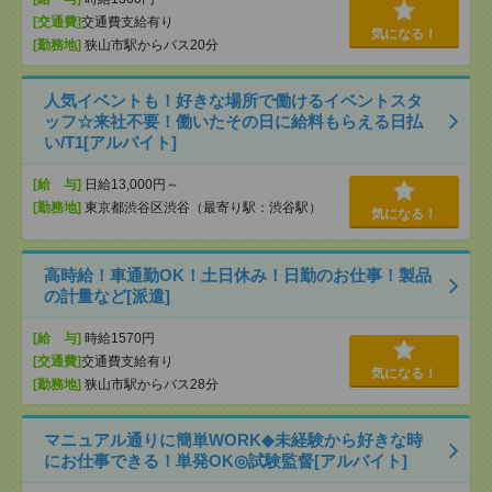
[交通費]
交通費支給有り
気になる！
[勤務地]
狭山市駅からバス20分
人気イベントも！好きな場所で働けるイベントスタ
ッフ☆来社不要！働いたその日に給料もらえる日払
い/T1[アルバイト]
[給 与]
日給13,000円～
[勤務地]
東京都渋谷区渋谷（最寄り駅：渋谷駅）
気になる！
高時給！車通勤OK！土日休み！日勤のお仕事！製品
の計量など[派遣]
[給 与]
時給1570円
[交通費]
交通費支給有り
気になる！
[勤務地]
狭山市駅からバス28分
マニュアル通りに簡単WORK◆未経験から好きな時
にお仕事できる！単発OK◎試験監督[アルバイト]