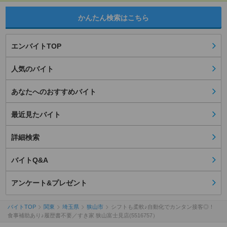
かんたん検索はこちら
エンバイトTOP
人気のバイト
あなたへのおすすめバイト
最近見たバイト
詳細検索
バイトQ&A
アンケート&プレゼント
バイトTOP
関東
埼玉県
狭山市
シフトも柔軟♪自動化でカンタン接客◎！
食事補助あり♪履歴書不要／すき家 狭山富士見店(5516757）