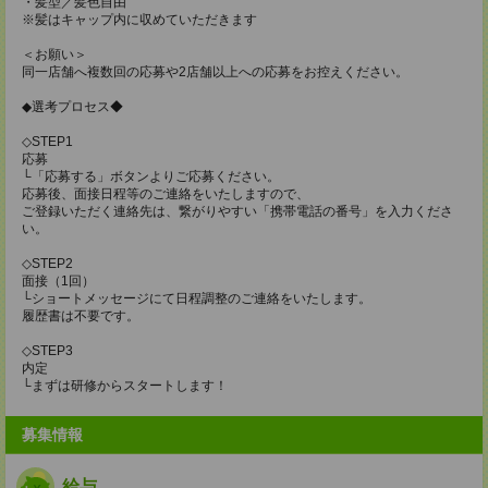
・髪型／髪色自由
※髪はキャップ内に収めていただきます
＜お願い＞
同一店舗へ複数回の応募や2店舗以上への応募をお控えください。
◆選考プロセス◆
◇STEP1
応募
└「応募する」ボタンよりご応募ください。
応募後、面接日程等のご連絡をいたしますので、
ご登録いただく連絡先は、繋がりやすい「携帯電話の番号」を入力くださ
い。
◇STEP2
面接（1回）
└ショートメッセージにて日程調整のご連絡をいたします。
履歴書は不要です。
◇STEP3
内定
└まずは研修からスタートします！
募集情報
給与