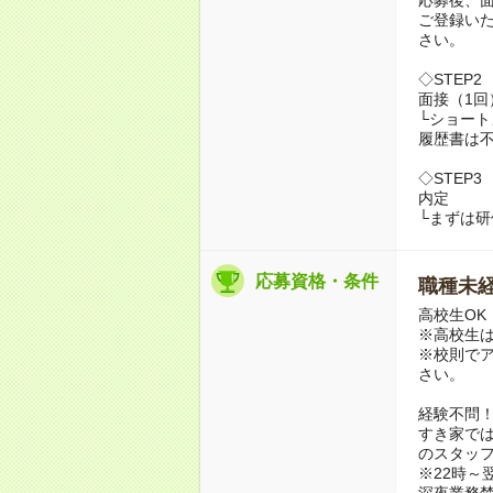
ご登録い
さい。
◇STEP2
面接（1回
└ショー
履歴書は
◇STEP3
内定
└まずは
応募資格・条件
職種未経
高校生OK
※高校生は
※校則で
さい。
経験不問
すき家では
のスタッ
※22時～
深夜業務