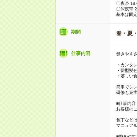
〇夜帯 18:0
〇深夜帯 22
基本は固
期間
春・夏
仕事内容
働きやす
・カンタ
・髪型髪
・嬉しい
簡単でシ
研修も充
■仕事内容
お客様のご
包丁など
マニュア
■働きやす