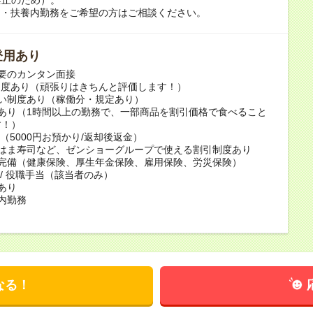
ク・扶養内勤務をご希望の方はご相談ください。
登用あり
要のカンタン面接
制度あり（頑張りはきちんと評価します！）
い制度あり（稼働分・規定あり）
あり（1時間以上の勤務で、一部商品を割引価格で食べること
す！）
 （5000円お預かり/返却後返金）
・はま寿司など、ゼンショーグループで使える割引制度あり
険完備（健康保険、厚生年金保険、雇用保険、労災保険）
 / 役職手当（該当者のみ）
あり
内勤務
なる！