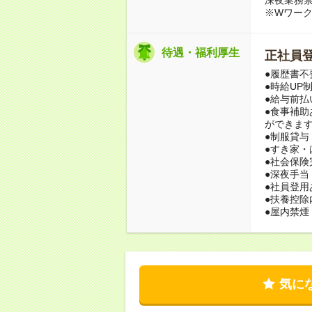
※Wワー
待遇・福利厚生
正社員
●履歴書不
●時給UP
●給与前払
●食事補助
ができま
●制服貸与
●すき家
●社会保
●深夜手当
●社員登用
●扶養控除
●屋内禁煙
気に