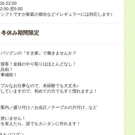
0-22:00
:00-翌5:00
定シフトですが家庭の都合などイレギュラーには対応します♪
・冬休み期間限定
さバツグンの『すき家』で働きませんか？
ン接客！金銭のやり取りはほとんどなし！
色自由！
食事補助！
ンプルなお仕事なので、未経験でも大丈夫♪
実していますので、初めての方でもすぐ慣れますよ！
案内／盛り付け／お会計／テーブルの片付け...など
は使いません！
ルを覚えたら、誰でもカンタンに作れます！
さもバツグン