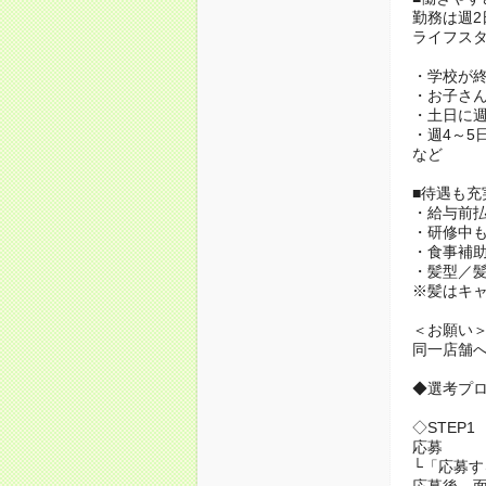
勤務は週2
ライフスタ
・学校が
・お子さ
・土日に週
・週4～5
など
■待遇も充
・給与前
・研修中
・食事補
・髪型／
※髪はキ
＜お願い
同一店舗
◆選考プ
◇STEP1
応募
└「応募
応募後、