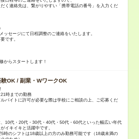
ただく連絡先は、繋がりやすい「携帯電話の番号」を入力くだ
）
トメッセージにて日程調整のご連絡をいたします。
不要です。
研修からスタートします！
験OK / 副業・WワークOK
！
21時までの勤務
アルバイトに許可が必要な際は学校にご相談の上、ご応募くだ
！
、10代・20代・30代・40代・50代・60代といった幅広い年代
フがイキイキと活躍中です。
翌5時のシフトは18歳以上の方のみ勤務可能です（18歳未満の
禁止のため）。