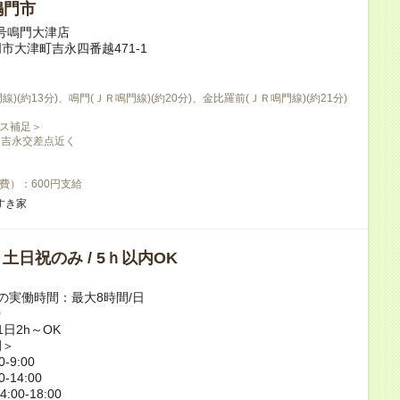
鳴門市
8号鳴門大津店
市大津町吉永四番越471-1
線)(約13分)、鳴門(ＪＲ鳴門線)(約20分)、金比羅前(ＪＲ鳴門線)(約21分)
ス補足＞
、吉永交差点近く
費）：600円支給
すき家
/ 土日祝のみ / 5ｈ以内OK
の実働時間：最大8時間/日
0
日2h～OK
例＞
-9:00
-14:00
00-18:00