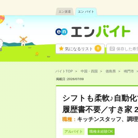
エン派遣
エン バイト
0
気になるリスト
保存した希
バイトTOP
中国・四国
徳島県
鳴門市
掲載日 :
2026
/
07
/
09
シフトも柔軟♪自動化
履歴書不要／すき家 
キッチンスタッフ、調理
職種：
アルバイト
職種未経験OK