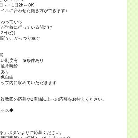
日～・1日2h～OK！
イルに合わせた働き方ができます♪
終わってから
んが学校に行っている間だけ
2日だけ
日間で、がっつり稼ぐ
実
払い制度有 ※条件あり
も通常時給
助あり
髪色自由
ャップ内に収めていただきます
＞
へ複数回の応募や2店舗以上への応募をお控えください。
ロセス◆
する」ボタンよりご応募ください。
面接日程等のご連絡をいたしますので、