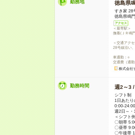
勤務地
徳島県
すき家 2
徳島県鳴門
アクセス
＜最寄駅＞
撫養(ＪＲ鳴門
＜交通アクセ
28号線沿い
車通勤：○
交通費（通勤
株式会社
勤務時間
週2～3 
シフト制
1日あたり
0:00-24:0
週2日～・1
＜シフト
〇朝帯 5:00
〇昼帯 9:00
〇午後帯 14: