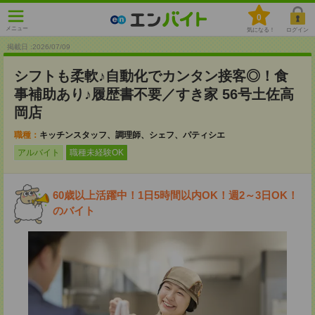
0
メニュー
気になる！
ログイン
掲載日 :2026
/
07
/
09
シフトも柔軟♪自動化でカンタン接客◎！食
事補助あり♪履歴書不要／すき家 56号土佐高
岡店
職種：
キッチンスタッフ、調理師、シェフ、パティシエ
アルバイト
職種未経験OK
60歳以上活躍中！1日5時間以内OK！週2～3日OK！
のバイト