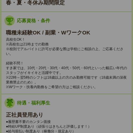
春・夏・冬休み期間限定
応募資格・条件
職種未経験OK / 副業・WワークOK
高校生OK！
※高校生は21時までの勤務
※校則でアルバイトに許可が必要な際は学校にご相談の上、ご応募くださ
い。
経験不問！
すき家では、10代・20代・30代・40代・50代・60代といった幅広い年代の
スタッフがイキイキと活躍中です。
※22時～翌5時のシフトは18歳以上の方のみ勤務可能です（18歳未満の深夜
業務禁止のため）。
※Wワーク・扶養内勤務をご希望の方はご相談ください。
待遇・福利厚生
正社員登用あり
●履歴書不要のカンタン面接
●時給UP制度あり（頑張りはきちんと評価します！）
●給与前払い制度あり（稼働分・規定あり）