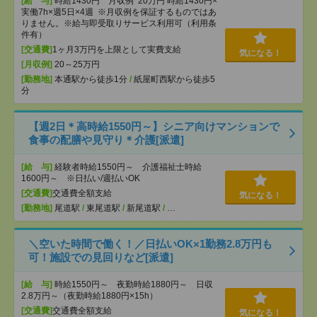
[給 与]
時給1430円 月収例 20万円 時給1430円×
実働7h×週5日×4週 ※月収例を保証するものではあ
りません。※給与即受取りサービス利用可（利用条
件有）
[交通費]
1ヶ月3万円を上限として実費支給
気になる！
[月収例]
20～25万円
[勤務地]
本通駅から徒歩1分
/
紙屋町西駅から徒歩5
分
【週2日＊高時給1550円～】シニア向けマンションで
食事の配膳や見守り＊介護[派遣]
[給 与]
経験者時給1550円～ 介護福祉士時給
1600円～ ※日払い/週払いOK
[交通費]
交通費全額支給
気になる！
[勤務地]
尾道駅
/
東尾道駅
/
新尾道駅
/
…
＼空いた時間で働く！／日払いOK×1勤務2.8万円も
可！施設での見回りなど[派遣]
[給 与]
時給1550円～ 夜勤時給1880円～ 日収
2.8万円～（夜勤時給1880円×15h）
[交通費]
交通費全額支給
気になる！