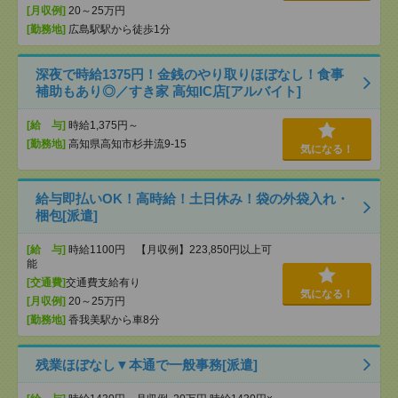
[月収例]
20～25万円
[勤務地]
広島駅駅から徒歩1分
深夜で時給1375円！金銭のやり取りほぼなし！食事
補助もあり◎／すき家 高知IC店[アルバイト]
[給 与]
時給1,375円～
[勤務地]
高知県高知市杉井流9-15
気になる！
給与即払いOK！高時給！土日休み！袋の外袋入れ・
梱包[派遣]
[給 与]
時給1100円 【月収例】223,850円以上可
能
[交通費]
交通費支給有り
気になる！
[月収例]
20～25万円
[勤務地]
香我美駅から車8分
残業ほぼなし▼本通で一般事務[派遣]