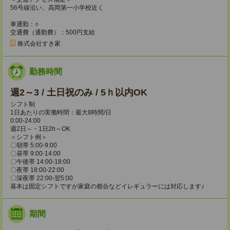
56号線沿い、高岡第一小学校近く
車通勤：○
交通費（通勤費）：500円支給
株式会社すき家
勤務時間
週2～3 / 土日祝のみ / 5ｈ以内OK
シフト制
1日あたりの実働時間：最大8時間/日
0:00-24:00
週2日～・1日2h～OK
＜シフト例＞
〇朝帯 5:00-9:00
〇昼帯 9:00-14:00
〇午後帯 14:00-18:00
〇夜帯 18:00-22:00
〇深夜帯 22:00-翌5:00
基本は固定シフトですが家庭の都合などイレギュラーには対応します♪
期間