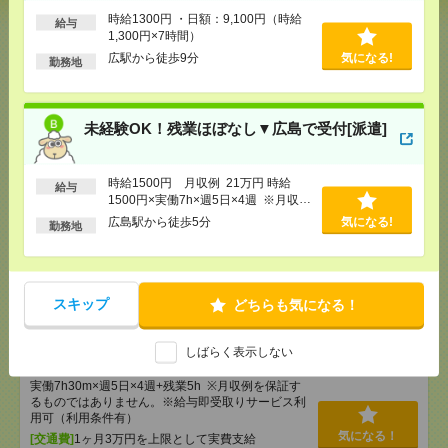
時給1300円 ・日額：9,100円（時給
[給 与]
時給1300円 ・日額：9,100円（時給1,300
給与
1,300円×7時間）
円×7時間）
広駅から徒歩9分
気になる!
[交通費]
・自転車通勤可 ・車通勤可(駐車場無料)
勤務地
気になる！
[勤務地]
広駅から徒歩9分
未経験OK！残業ほぼなし▼広島で受付[派遣]
未経験OK！残業ほぼなし▼広島で受付[派遣]
[給 与]
時給1500円 月収例 21万円 時給1500円×
時給1500円 月収例 21万円 時給
実働7h×週5日×4週 ※月収例を保証するものではあ
給与
1500円×実働7h×週5日×4週 ※月収例
りません。※給与即受取りサービス利用可（利用条
を保証するものではありません。※給
件有）
広島駅から徒歩5分
気になる!
勤務地
与即受取りサービス利用可（利用条件
気になる！
[交通費]
1ヶ月3万円を上限として実費支給
有）
[月収例]
20～25万円
[勤務地]
広島駅から徒歩5分
スキップ
どちらも気になる！
未経験OK！残業ほぼなし▼広島駅での受付[派遣]
しばらく表示しない
[給 与]
時給1400円 月収例 21万円 時給1400円×
実働7h30m×週5日×4週+残業5h ※月収例を保証す
るものではありません。※給与即受取りサービス利
用可（利用条件有）
気になる！
[交通費]
1ヶ月3万円を上限として実費支給