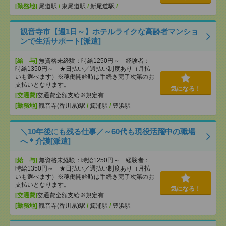
[勤務地]
尾道駅
/
東尾道駅
/
新尾道駅
/
…
観音寺市【週1日～】ホテルライクな高齢者マンショ
ンで生活サポート[派遣]
[給 与]
無資格未経験：時給1250円～ 経験者：
時給1350円～ ★日払い／週払い制度あり（月払
いも選べます）※稼働開始時は手続き完了次第のお
支払いとなります。
気になる！
[交通費]
交通費全額支給※規定有
[勤務地]
観音寺(香川県)駅
/
箕浦駅
/
豊浜駅
＼10年後にも残る仕事／～60代も現役活躍中の職場
へ＊介護[派遣]
[給 与]
無資格未経験：時給1250円～ 経験者：
時給1350円～ ★日払い／週払い制度あり（月払
いも選べます）※稼働開始時は手続き完了次第のお
支払いとなります。
気になる！
[交通費]
交通費全額支給※規定有
[勤務地]
観音寺(香川県)駅
/
箕浦駅
/
豊浜駅