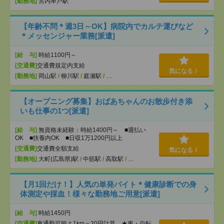
[勤務地]
宮内串戸駅
【年齢不問＊週3日～OK】病院内でカルテ運びなど
＊メッセンジャー業務[派遣]
[給 与]
時給1100円～
[交通費]
交通費規定内支給
気になる！
[勤務地]
岡山駅
/
柳川駅
/
庭瀬駅
/
…
【オープニング募集】おばあちゃんのお散歩付き添
いも仕事の1つ[派遣]
[給 与]
無資格未経験：時給1400円～ ■週払い
OK ■扶養内OK ■日収1万1200円以上
[交通費]
交通費全額支給
気になる！
[勤務地]
大町(広島県)駅
/
中筋駅
/
高取駅
/
…
【月1回だけ！】人気の単発バイト＊健康診断での身
体測定や採血！様々な勤務地ご用意[派遣]
[給 与]
時給1450円
[交通費]
車通勤可能＊1km＝20円計算 ★車・自転