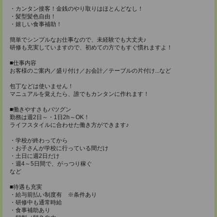
・カンタン接客！金銭のやり取りはほとんどなし！
・髪型髪色自由！
・嬉しい食事補助！
簡単でシンプルなお仕事なので、未経験でも大丈夫♪
研修も充実していますので、初めての方でもすぐ慣れますよ！
■仕事内容
お客様のご案内／盛り付け／お会計／テーブルの片付け...など
包丁などは使いません！
マニュアルを覚えたら、誰でもカンタンに作れます！
■働きやすさもバツグン
勤務は週2日～・1日2h～OK！
ライフスタイルに合わせた働き方ができます♪
・学校が終わってから
・お子さんが学校に行っている間だけ
・土日に週2日だけ
・週4～5日間で、がっつり稼ぐ
など
■待遇も充実
・給与前払い制度有 ※条件あり
・研修中も通常時給
・食事補助あり