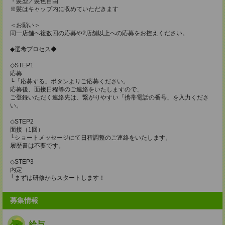
・髪型／髪色自由
※髪はキャップ内に収めていただきます
＜お願い＞
同一店舗へ複数回の応募や2店舗以上への応募をお控えください。
◆選考プロセス◆
◇STEP1
応募
└「応募する」ボタンよりご応募ください。
応募後、面接日程等のご連絡をいたしますので、
ご登録いただく連絡先は、繋がりやすい「携帯電話の番号」を入力くださ
い。
◇STEP2
面接（1回）
└ショートメッセージにて日程調整のご連絡をいたします。
履歴書は不要です。
◇STEP3
内定
└まずは研修からスタートします！
募集情報
給与