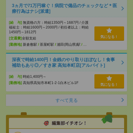
3ヵ月で71万円稼ぐ！病院で備品のチェックなど＊医
療行為はナシ[派遣]
[給 与]
無資格の方：時給1350円～1687円 / 介護
福祉士：時給1600円～2000円 / 初任者以上：時給
1450円～1812円
気になる！
[交通費]
全額支給
[勤務地]
新倉敷駅
/
茶屋町駅
/
浦田(岡山県)駅
/
…
深夜で時給1400円！金銭のやり取りほぼなし！食事
補助もあり◎／すき家 高知本町店[アルバイト]
[給 与]
時給1,400円～
[勤務地]
高知県高知市本町1-2-1白木ビル1F
気になる！
すべて見る