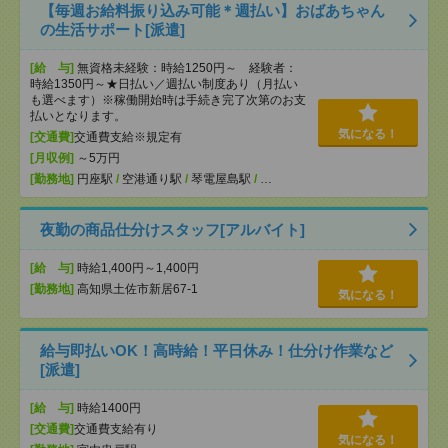
【毎週お給料振り込み可能＊週払い】おばあちゃん
の生活サポート[派遣]
[給 与]
無資格未経験：時給1250円～ 経験者：
時給1350円～★日払い／週払い制度あり（月払い
も選べます）※稼働開始時は手続き完了次第のお支
払いとなります。
気になる！
[交通費]
交通費支給※規定有
[月収例]
～5万円
[勤務地]
円座駅
/
空港通り駅
/
琴電屋島駅
/
…
夜勤の商品仕分けスタッフ[アルバイト]
[給 与]
時給1,400円～1,400円
[勤務地]
高知県土佐市新居67-1
気になる！
給与即払いOK！高時給！平日休み！仕分け作業など
[派遣]
[給 与]
時給1400円
[交通費]
交通費支給有り
気になる！