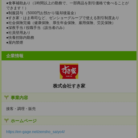
●食事補助あり（1時間以上の勤務で、一部商品を割引価格で食べることが
できます！）
●制服貸与 （5000円お預かり/返却後返金）
●すき家・はま寿司など、ゼンショーグループで使える割引制度あり
●社会保険完備（健康保険、厚生年金保険、雇用保険、労災保険）
●深夜手当 / 役職手当（該当者のみ）
●社員登用あり
●扶養控除内勤務
●屋内禁煙
企業情報
株式会社すき家
事業内容
接客・調理・販売
ホームページ
https://en-gage.net/zensho_saiyo4/