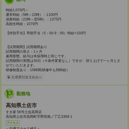
時給1,070円～
通常時給（5時～22時）：1100円
深夜時給（22時～翌5時）：1375円
高校生時給：1070円
【特別手当】早朝手当（5：00-9：00）時給+150円
【試用期間】試用期間あり
試用期間の長さ：1ヶ月
雇用形態、給与は本採用時と同じです。
試用期間の実態は30日（※条件変更なし）ですが、切り上げで一ヶ月とさ
せていただきます。
研修制度あり：15時間(研修中も同時給）
交通費別途支給あり
勤務地
高知県土佐市
すき家 56号土佐高岡店
高知県土佐市高岡町字野田南ノ丁乙3369-1
アクセス
＜交通アクセス補足＞