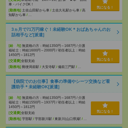
車・バイクOK！
気になる！
[勤務地]
土佐山田駅から車
/
土佐久礼駅から車
/
高
知駅から車
/
…
3ヵ月で71万円稼ぐ！未経験OK＊おばあちゃんのお
話相手など[派遣]
[給 与]
無資格の方：時給1350円～1687円 / 介護
福祉士：時給1600円～2000円 / 初任者以上：時給
1450円～1812円
気になる！
[交通費]
全額支給
[勤務地]
郵便局前駅
/
大安寺駅
/
備前三門駅
/
…
【病院でのお仕事】食事の準備やシーツ交換など看
護助手＊未経験OK[派遣]
[給 与]
無資格の方：時給1350円～1687円 / 介護
福祉士：時給1550円～1937円 / 初任者以上：時給
1450円～1812円
気になる！
[交通費]
全額支給
[勤務地]
宇部駅
/
宇部新川駅
/
東新川(山口県)駅
/
…