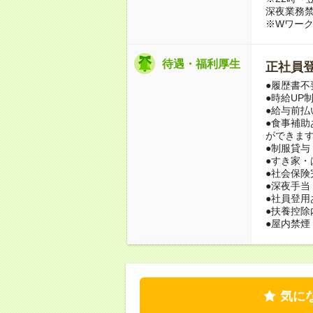
深夜業務
※Wワー
待遇・福利厚生
正社員
●履歴書不
●時給UP
●給与前払
●食事補助
ができま
●制服貸与
●すき家
●社会保
●深夜手当
●社員登用
●扶養控除
●屋内禁煙
気に