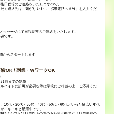
面接日程等のご連絡をいたしますので、
ただく連絡先は、繋がりやすい「携帯電話の番号」を入力くだ
）
トメッセージにて日程調整のご連絡をいたします。
不要です。
研修からスタートします！
験OK / 副業・WワークOK
！
21時までの勤務
アルバイトに許可が必要な際は学校にご相談の上、ご応募くだ
！
、10代・20代・30代・40代・50代・60代といった幅広い年代
フがイキイキと活躍中です。
翌5時のシフトは18歳以上の方のみ勤務可能です（18歳未満の