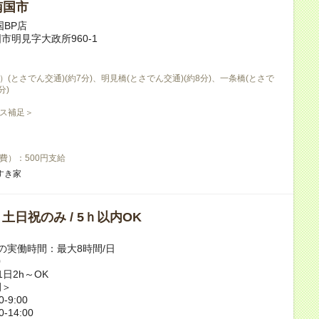
南国市
国BP店
市明見字大政所960-1
(とさでん交通)(約7分)、明見橋(とさでん交通)(約8分)、一条橋(とさで
分)
ス補足＞
費）：500円支給
すき家
/ 土日祝のみ / 5ｈ以内OK
の実働時間：最大8時間/日
0
日2h～OK
例＞
-9:00
-14:00