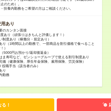
禁止のため）。
ク・扶養内勤務をご希望の方はご相談ください。
登用あり
要のカンタン面接
制度あり（頑張りはきちんと評価します！）
い制度あり（稼働分・規定あり）
あり（1時間以上の勤務で、一部商品を割引価格で食べること
す！）
 （5000円お預かり/返却後返金）
・はま寿司など、ゼンショーグループで使える割引制度あり
険完備（健康保険、厚生年金保険、雇用保険、労災保険）
 / 役職手当（該当者のみ）
あり
内勤務
なる！