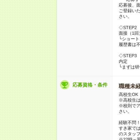
応募後、
ご登録い
さい。
◇STEP2
面接（1回
└ショー
履歴書は
◇STEP3
内定
└まずは
応募資格・条件
職種未経
高校生OK
※高校生は
※校則で
さい。
経験不問
すき家では
のスタッ
※22時～