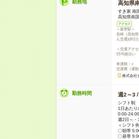
勤務地
高知県
すき家 南
高知県南国
アクセス
＜最寄駅＞
長崎（高知県）
ん交通)(約11
＜交通アクセ
55号線沿い
車通勤：○
交通費（通勤
株式会社
勤務時間
週2～3 
シフト制
1日あたり
0:00-24:0
週2日～・1
＜シフト
〇朝帯 5:00
〇昼帯 9:00