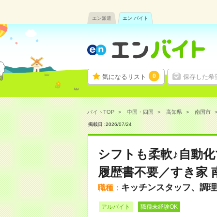
エン派遣
エン バイト
0
気になるリスト
保存した希
バイトTOP
中国・四国
高知県
南国市
掲載日 :
2026
/
07
/
24
シフトも柔軟♪自動化
履歴書不要／すき家 
キッチンスタッフ、調理
職種：
アルバイト
職種未経験OK