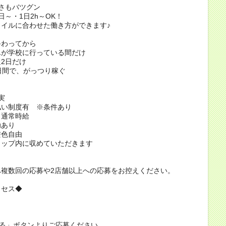
さもバツグン
日～・1日2h～OK！
イルに合わせた働き方ができます♪
終わってから
んが学校に行っている間だけ
2日だけ
日間で、がっつり稼ぐ
実
払い制度有 ※条件あり
も通常時給
助あり
髪色自由
ャップ内に収めていただきます
＞
へ複数回の応募や2店舗以上への応募をお控えください。
ロセス◆
する」ボタンよりご応募ください。