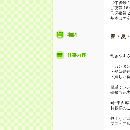
〇午後帯 14:
〇夜帯 18:0
〇深夜帯 22
基本は固
期間
春・夏
仕事内容
働きやす
・カンタ
・髪型髪
・嬉しい
簡単でシ
研修も充
■仕事内容
お客様のご
包丁など
マニュア