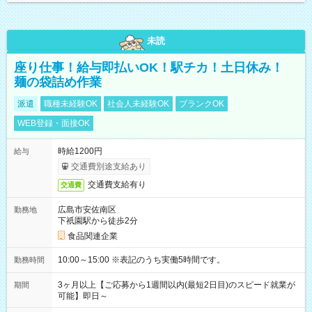
未読
座り仕事！給与即払いOK！駅チカ！土日休み！
麺の袋詰め作業
派遣
職種未経験OK
社会人未経験OK
ブランクOK
WEB登録・面接OK
時給1200円
給与
交通費別途支給あり
交通費支給有り
交通費
広島市安佐南区
勤務地
下祇園駅から徒歩2分
食品関連企業
10:00～15:00 ※表記のうち実働5時間です。
勤務時間
3ヶ月以上【ご応募から1週間以内(最短2日目)のスピード就業が
期間
可能】即日～