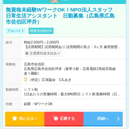
無資格未経験WワークOK！NPO法人スタッフ
日常生活アシスタント 日勤募集（広島県広島
市佐伯区坪井）
アルバイト
職種未経験OK
時給2,000円～2,000円
給与
【試用期間】試用期間あり 試用期間の長さ：3ヶ月 雇用形態、
給与は本採用時と同じです。
交通費別途支給あり
広島市佐伯区
勤務地
広島県広島市佐伯区坪井（最寄り駅：広島電鉄2系統宮島線
楽々園駅）
（特定）広域協会 CILあき
シフト制
勤務時間
1日あたりの実働時間：最大8時間/日 シフト例 勤務時間（日
勤）・8時～18時 （実働時間8時間 待機休憩2時間）（日勤1回
あたりの給与 2万円）
副業・WワークOK
特徴
気になる！
応募する
詳細へ