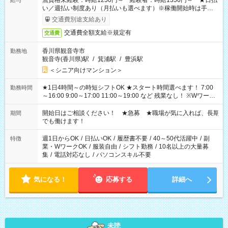
無資格未経験：時給1250円～ 経験者：時給1350円～ ★日払
給与
い／週払い制度あり（月払いも選べます）※稼働開始時は手続き
完了次第のお支払いとなります。
交通費別途支給あり
交通費全額支給※規定有
交通費
香川県観音寺市
勤務地
観音寺(香川県)駅
/
箕浦駅
/
豊浜駅
＜シニア向けマンション＞
★1日4時間～の時短シフトOK ★スタート時間選べます！ 7:00
勤務時間
～16:00 9:00～17:00 11:00～19:00 など 残業なし！ ※Wワーク
の場合、他のお仕事と合わせ週40時間超の就業はご案内できま
せん ※法令に基づき、週20時間以上勤務は社会保険への加入対
開始日はご相談ください！ ★急募 ★職場が気に入れば、長期
期間
象となります ※労働者派遣法（日雇い派遣の原則禁止）によ
でも働けます！
り、短時間・短期間の就業はご案内が難しい場合があります
週1日からOK
/
日払いOK
/
履歴書不要
/
40～50代活躍中
/
副
特徴
業・WワークOK
/
服装自由
/
シフト勤務
/
10名以上の大量募
集
/
電話対応なし
/
パソコンスキル不要
気になる！
応募する
詳細へ
未読