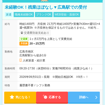
未経験OK！残業ほぼなし▼広島駅での受付
派遣
職種未経験OK
ブランクOK
WEB登録・面接OK
時給1400円 月収例 21万円 時給1400円×実働7h30m×週5日×4
給与
週+残業5h ※月収例を保証するものではありません。※給与即
受取りサービス利用可（利用条件有）
交通費別途支給あり
1ヶ月3万円を上限として実費支給
交通費
20～25万円
月収例
広島市南区
勤務地
広島駅駅から徒歩1分
人材派遣・紹介業
09:20-17:50（休憩60分）実働7時間30分（残業少なめ！）
勤務時間
2026年09月01日～長期 ※開始日相談OK ※9月～！
期間
履歴書不要
/
シフト勤務
特徴
気になる！
応募する
詳細へ