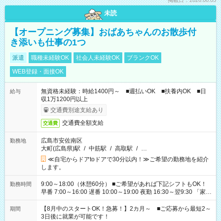
掲載日：2026.08.05
未読
【オープニング募集】おばあちゃんのお散歩付
き添いも仕事の1つ
派遣
職種未経験OK
社会人未経験OK
ブランクOK
WEB登録・面接OK
無資格未経験：時給1400円～ ■週払いOK ■扶養内OK ■日
給与
収1万1200円以上
交通費別途支給あり
交通費全額支給
交通費
広島市安佐南区
勤務地
大町(広島県)駅
/
中筋駅
/
高取駅
/
…
≪自宅からドアtoドアで30分以内！≫ご希望の勤務地を紹介
します。
9:00～18:00（休憩60分） ■ご希望があれば下記シフトもOK！
勤務時間
早番 7:00～16:00 遅番 10:00～19:00 夜勤 16:30～翌9:30 「家族
と休みを合わせたい」 「余裕を持って夕飯の準備がしたい」
「できれば残業はしたくない」 など、ご希望を教えてください
【8月中のスタートOK！急募！】2カ月～ ■ご応募から最短2～
期間
ね。 ※Wワーク希望の方へ 今ご覧のお仕事で希望する勤務時間
3日後に就業が可能です！