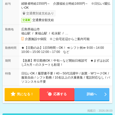
経験者時給1550円～ 介護福祉士時給1600円～ ※日払い/週払
給与
いOK
交通費別途支給あり
交通費全額支給
交通費
広島県福山市
勤務地
福山駅
/
東福山駅
/
松永駅
/
…
介護施設や病院 ※ご自宅近辺からご案内可能
★【日勤のみ】1日5時間～OK！ ≪シフト例≫ 9:00～14:00
勤務時間
10:00～15:00 12:00～17:00 など
【急募】即日勤務OK！中旬～など開始日相談可 ★まずはお試
期間
し2カ月～のスタートも歓迎！
日払いOK
/
履歴書不要
/
40～50代活躍中
/
副業・WワークOK
/
特徴
服装自由
/
シフト勤務
/
10名以上の大量募集
/
電話対応なし
/
パ
ソコンスキル不要
気になる！
応募する
詳細へ
掲載日：2026.08.03