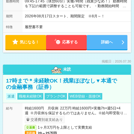
09:45-17:45（休憩60分）実働7時間（残業少なめ！） 勤務時間
勤務時間
を下記の範囲で調整することも可能です。 ・勤務開始時間
09:45～12:30 ・勤務終了時間 15:45～18:30 ・実働 05:00～
07:45
2026年08月17日スタート、期間限定 ※8月～！
期間
履歴書不要
特徴
気になる！
応募する
詳細へ
掲載日：2026.07.30
未読
17時まで＊未経験OK！残業ほぼなし▼本通で
の金融事務（証券）
派遣
職種未経験OK
ブランクOK
WEB登録・面接OK
時給1600円 月収例 22万円 時給1600円×実働7h×週5日×4
給与
週 ※月収例を保証するものではありません。※給与即受取りサ
ービス利用可（利用条件有）
交通費別途支給あり
1ヶ月3万円を上限として実費支給
交通費
20～25万円
月収例