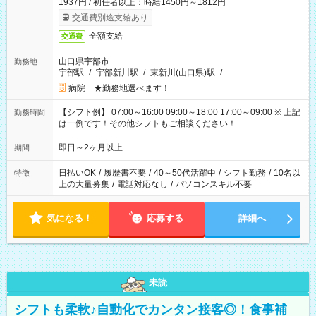
1937円 / 初任者以上：時給1450円～1812円
交通費別途支給あり
全額支給
交通費
山口県宇部市
勤務地
宇部駅
/
宇部新川駅
/
東新川(山口県)駅
/
…
病院 ★勤務地選べます！
【シフト例】 07:00～16:00 09:00～18:00 17:00～09:00 ※ 上記
勤務時間
は一例です！その他シフトもご相談ください！
即日～2ヶ月以上
期間
日払いOK
/
履歴書不要
/
40～50代活躍中
/
シフト勤務
/
10名以
特徴
上の大量募集
/
電話対応なし
/
パソコンスキル不要
気になる！
応募する
詳細へ
未読
シフトも柔軟♪自動化でカンタン接客◎！食事補