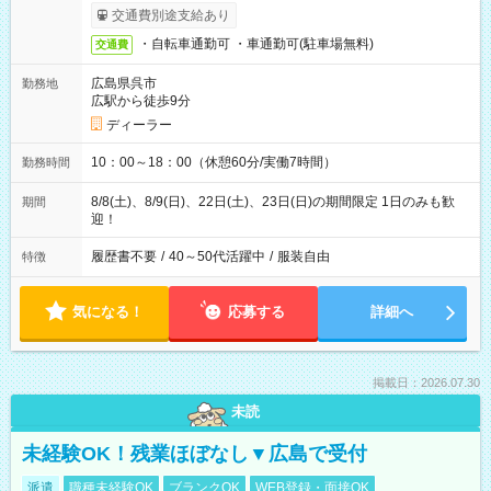
交通費別途支給あり
・自転車通勤可 ・車通勤可(駐車場無料)
交通費
広島県呉市
勤務地
広駅から徒歩9分
ディーラー
10：00～18：00（休憩60分/実働7時間）
勤務時間
8/8(土)、8/9(日)、22日(土)、23日(日)の期間限定 1日のみも歓
期間
迎！
履歴書不要
/
40～50代活躍中
/
服装自由
特徴
気になる！
応募する
詳細へ
掲載日：2026.07.30
未読
未経験OK！残業ほぼなし▼広島で受付
派遣
職種未経験OK
ブランクOK
WEB登録・面接OK