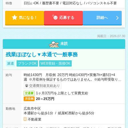
日払いOK
/
履歴書不要
/
電話対応なし
/
パソコンスキル不要
特徴
気になる！
応募する
詳細へ
掲載日：2026.07.30
未読
残業ほぼなし▼本通で一般事務
派遣
ブランクOK
WEB登録・面接OK
時給1430円 月収例 20万円 時給1430円×実働7h×週5日×4
給与
週 ※月収例を保証するものではありません。※給与即受取りサ
ービス利用可（利用条件有）
交通費別途支給あり
1ヶ月3万円を上限として実費支給
交通費
20～25万円
月収例
広島市中区
勤務地
本通駅から徒歩1分
/
紙屋町西駅から徒歩5分
不動産業