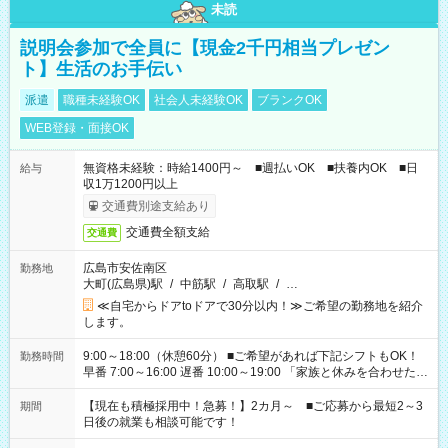
未読
説明会参加で全員に【現金2千円相当プレゼン
ト】生活のお手伝い
派遣
職種未経験OK
社会人未経験OK
ブランクOK
WEB登録・面接OK
無資格未経験：時給1400円～ ■週払いOK ■扶養内OK ■日
給与
収1万1200円以上
交通費別途支給あり
交通費全額支給
交通費
広島市安佐南区
勤務地
大町(広島県)駅
/
中筋駅
/
高取駅
/
…
≪自宅からドアtoドアで30分以内！≫ご希望の勤務地を紹介
します。
9:00～18:00（休憩60分） ■ご希望があれば下記シフトもOK！
勤務時間
早番 7:00～16:00 遅番 10:00～19:00 「家族と休みを合わせた
い」 「余裕を持って夕飯の準備がしたい」 「できれば残業はし
たくない」 など、ご希望を教えてくださいね。 ※Wワーク希望
【現在も積極採用中！急募！】2カ月～ ■ご応募から最短2～3
期間
の方へ 今ご覧のお仕事で希望する勤務時間と、もう1つのお仕事
日後の就業も相談可能です！
の勤務時間。 合計で週40時間を超える場合は応募できません。