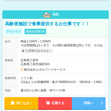
未読
高齢者施設で食事提供するお仕事です！！
アルバイト
職種未経験OK
時給1,100円～1,500円
給与
※試用期間は3ヶ月で、その間の雇用形態は同じです。そのほか
の条件に変更はありません。 早朝手当有 【試用期間】試用期間
交通費別途支給あり
あり 試用期間の長さ：3ヶ月 雇用形態、給与は本採用時と同じ
です。
広島県三原市
勤務地
広島県三原市深町583
株式会社エポカフードサービス
シフト制
勤務時間
1日あたりの実働時間：最大7時間30分/日 ・5時30分～11時30
分 （休憩１５分） ・5時30分～14時00分 （休憩６０分）
週1日からOK / 副業・WワークOK
特徴
気になる！
応募する
詳細へ