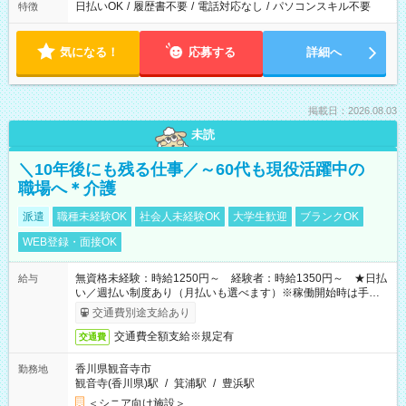
日払いOK
/
履歴書不要
/
電話対応なし
/
パソコンスキル不要
特徴
気になる！
応募する
詳細へ
掲載日：2026.08.03
未読
＼10年後にも残る仕事／～60代も現役活躍中の
職場へ＊介護
派遣
職種未経験OK
社会人未経験OK
大学生歓迎
ブランクOK
WEB登録・面接OK
無資格未経験：時給1250円～ 経験者：時給1350円～ ★日払
給与
い／週払い制度あり（月払いも選べます）※稼働開始時は手続き
完了次第のお支払いとなります。
交通費別途支給あり
交通費全額支給※規定有
交通費
香川県観音寺市
勤務地
観音寺(香川県)駅
/
箕浦駅
/
豊浜駅
＜シニア向け施設＞