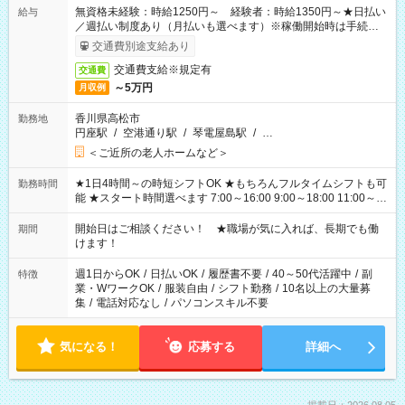
無資格未経験：時給1250円～ 経験者：時給1350円～★日払い
給与
／週払い制度あり（月払いも選べます）※稼働開始時は手続き完
了次第のお支払いとなります。
交通費別途支給あり
交通費支給※規定有
交通費
～5万円
月収例
香川県高松市
勤務地
円座駅
/
空港通り駅
/
琴電屋島駅
/
…
＜ご近所の老人ホームなど＞
★1日4時間～の時短シフトOK ★もちろんフルタイムシフトも可
勤務時間
能 ★スタート時間選べます 7:00～16:00 9:00～18:00 11:00～
20:00 など 残業なし！ ※Wワークの場合、他のお仕事と合わせ
週40時間超の就業はご案内できません ※法令に基づき、週20時
開始日はご相談ください！ ★職場が気に入れば、長期でも働
期間
間以上勤務は社会保険への加入対象となります ※労働者派遣法
けます！
（日雇い派遣の原則禁止）により、短時間・短期間の就業はご
案内が難しい場合があります
週1日からOK
/
日払いOK
/
履歴書不要
/
40～50代活躍中
/
副
特徴
業・WワークOK
/
服装自由
/
シフト勤務
/
10名以上の大量募
集
/
電話対応なし
/
パソコンスキル不要
気になる！
応募する
詳細へ