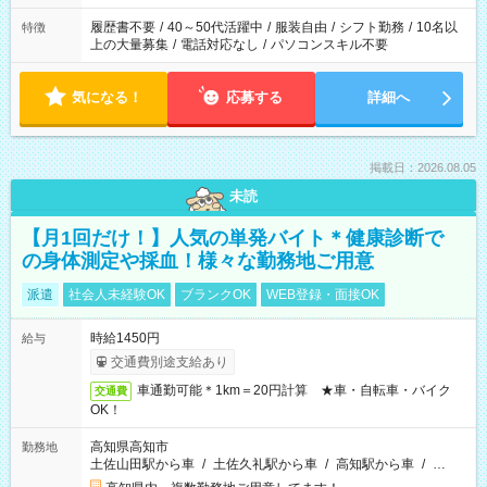
と、もう1つのお仕事の勤務時間。 合計で週40時間を超える場
合は応募できません。
履歴書不要
/
40～50代活躍中
/
服装自由
/
シフト勤務
/
10名以
特徴
上の大量募集
/
電話対応なし
/
パソコンスキル不要
気になる！
応募する
詳細へ
掲載日：2026.08.05
未読
【月1回だけ！】人気の単発バイト＊健康診断で
の身体測定や採血！様々な勤務地ご用意
派遣
社会人未経験OK
ブランクOK
WEB登録・面接OK
時給1450円
給与
交通費別途支給あり
車通勤可能＊1km＝20円計算 ★車・自転車・バイク
交通費
OK！
高知県高知市
勤務地
土佐山田駅から車
/
土佐久礼駅から車
/
高知駅から車
/
…