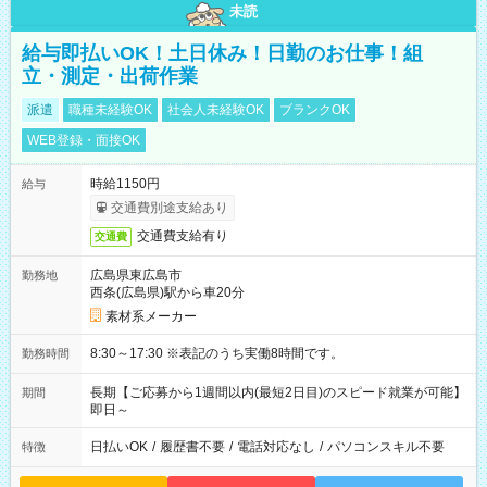
未読
給与即払いOK！土日休み！日勤のお仕事！組
立・測定・出荷作業
派遣
職種未経験OK
社会人未経験OK
ブランクOK
WEB登録・面接OK
時給1150円
給与
交通費別途支給あり
交通費支給有り
交通費
広島県東広島市
勤務地
西条(広島県)駅から車20分
素材系メーカー
8:30～17:30 ※表記のうち実働8時間です。
勤務時間
長期【ご応募から1週間以内(最短2日目)のスピード就業が可能】
期間
即日～
日払いOK
/
履歴書不要
/
電話対応なし
/
パソコンスキル不要
特徴