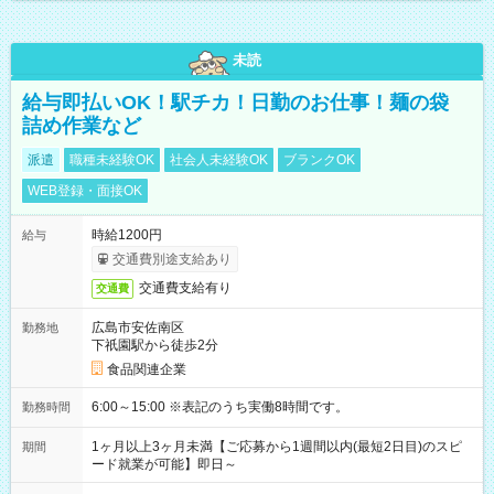
未読
給与即払いOK！駅チカ！日勤のお仕事！麺の袋
詰め作業など
派遣
職種未経験OK
社会人未経験OK
ブランクOK
WEB登録・面接OK
時給1200円
給与
交通費別途支給あり
交通費支給有り
交通費
広島市安佐南区
勤務地
下祇園駅から徒歩2分
食品関連企業
6:00～15:00 ※表記のうち実働8時間です。
勤務時間
1ヶ月以上3ヶ月未満【ご応募から1週間以内(最短2日目)のスピ
期間
ード就業が可能】即日～