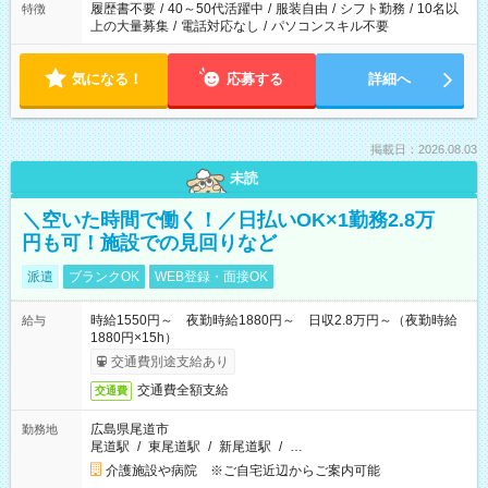
履歴書不要
/
40～50代活躍中
/
服装自由
/
シフト勤務
/
10名以
特徴
上の大量募集
/
電話対応なし
/
パソコンスキル不要
気になる！
応募する
詳細へ
掲載日：2026.08.03
未読
＼空いた時間で働く！／日払いOK×1勤務2.8万
円も可！施設での見回りなど
派遣
ブランクOK
WEB登録・面接OK
時給1550円～ 夜勤時給1880円～ 日収2.8万円～（夜勤時給
給与
1880円×15h）
交通費別途支給あり
交通費全額支給
交通費
広島県尾道市
勤務地
尾道駅
/
東尾道駅
/
新尾道駅
/
…
介護施設や病院 ※ご自宅近辺からご案内可能