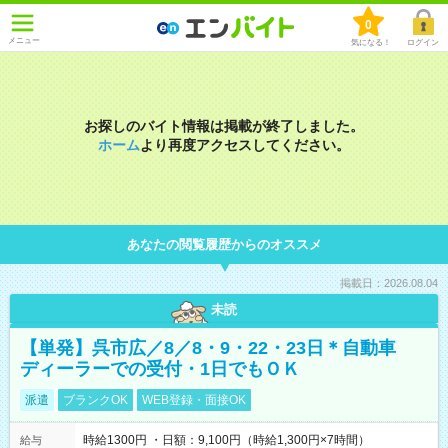
0
メニュー
気になる！
ログイン
お探しのバイト情報は掲載が終了しました。
ホーム
より再度アクセスしてください。
あなたの閲覧履歴からのオススメ
掲載日：2026.08.04
未読
【単発】呉市広／8／8・9・22・23日＊自動車
ディーラーでの受付・1日でもＯＫ
派遣
ブランクOK
WEB登録・面接OK
時給1300円 ・日額：9,100円（時給1,300円×7時間）
給与