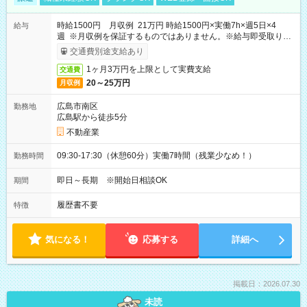
時給1500円 月収例 21万円 時給1500円×実働7h×週5日×4
給与
週 ※月収例を保証するものではありません。※給与即受取りサ
ービス利用可（利用条件有）
交通費別途支給あり
1ヶ月3万円を上限として実費支給
交通費
20～25万円
月収例
広島市南区
勤務地
広島駅から徒歩5分
不動産業
09:30-17:30（休憩60分）実働7時間（残業少なめ！）
勤務時間
即日～長期 ※開始日相談OK
期間
履歴書不要
特徴
気になる！
応募する
詳細へ
掲載日：2026.07.30
未読