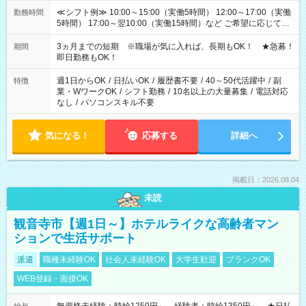
≪シフト例≫ 10:00～15:00（実働5時間） 12:00～17:00（実働
勤務時間
5時間） 17:00～翌10:00（実働15時間）など ご希望に応じて、
働く時間は調整できます！ お気軽に担当へ相談ください！
3ヵ月までの短期 ※職場が気に入れば、長期もOK！ ★急募！
期間
即日勤務もOK！
週1日からOK
/
日払いOK
/
履歴書不要
/
40～50代活躍中
/
副
特徴
業・WワークOK
/
シフト勤務
/
10名以上の大量募集
/
電話対応
なし
/
パソコンスキル不要
気になる！
応募する
詳細へ
掲載日：2026.08.04
未読
観音寺市【週1日～】ホテルライクな高齢者マン
ションで生活サポート
派遣
職種未経験OK
社会人未経験OK
大学生歓迎
ブランクOK
WEB登録・面接OK