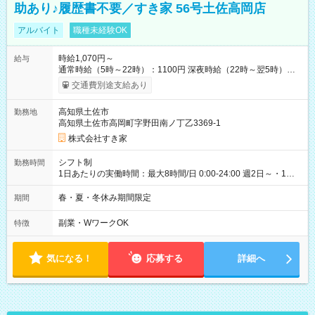
助あり♪履歴書不要／すき家 56号土佐高岡店
アルバイト
職種未経験OK
時給1,070円～
給与
通常時給（5時～22時）：1100円 深夜時給（22時～翌5時）：
1375円 高校生時給：1070円 【特別手当】早朝手当（5：00-9：
交通費別途支給あり
00）時給+150円 【試用期間】試用期間あり 試用期間の長さ：1
ヶ月 雇用形態、給与は本採用時と同じです。 試用期間の実態は
高知県土佐市
勤務地
30日（※条件変更なし）ですが、切り上げで一ヶ月とさせてい
高知県土佐市高岡町字野田南ノ丁乙3369-1
ただきます。 研修制度あり：15時間(研修中も同時給）
株式会社すき家
シフト制
勤務時間
1日あたりの実働時間：最大8時間/日 0:00-24:00 週2日～・1日
2h～OK ＜シフト例＞ 〇朝帯 5:00-9:00 〇昼帯 9:00-14:00 〇午
後帯 14:00-18:00 〇夜帯 18:00-22:00 〇深夜帯 22:00-翌5:00 基
春・夏・冬休み期間限定
期間
本は固定シフトですが家庭の都合などイレギュラーには対応し
ます♪
副業・WワークOK
特徴
気になる！
応募する
詳細へ