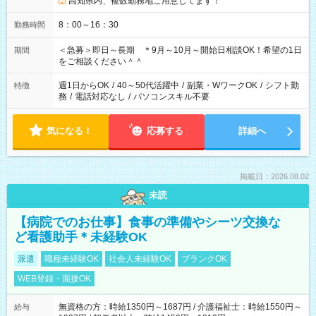
高知県内、複数勤務地ご用意してます！
8：00～16：30
勤務時間
＜急募＞即日～長期 ＊9月～10月～開始日相談OK！希望の1日
期間
をご相談ください＾＾
週1日からOK
/
40～50代活躍中
/
副業・WワークOK
/
シフト勤
特徴
務
/
電話対応なし
/
パソコンスキル不要
気になる！
応募する
詳細へ
掲載日：2026.08.02
未読
【病院でのお仕事】食事の準備やシーツ交換な
ど看護助手＊未経験OK
派遣
職種未経験OK
社会人未経験OK
ブランクOK
WEB登録・面接OK
無資格の方：時給1350円～1687円 / 介護福祉士：時給1550円～
給与