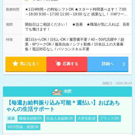
★1日4時間～の時短シフトOK ★スタート時間選べます！ 7:00
勤務時間
～16:00 9:00～17:00 11:00～19:00 など 残業なし！ ※Wワーク
の場合、他のお仕事と合わせ週40時間超の就業はご案内できま
せん ※法令に基づき、週20時間以上勤務は社会保険への加入対
開始日はご相談ください！ ★急募 ★職場が気に入れば、長期
期間
象となります ※労働者派遣法（日雇い派遣の原則禁止）によ
でも働けます！
り、短時間・短期間の就業はご案内が難しい場合があります
週1日からOK
/
日払いOK
/
履歴書不要
/
40～50代活躍中
/
副
特徴
業・WワークOK
/
服装自由
/
シフト勤務
/
10名以上の大量募
集
/
電話対応なし
/
パソコンスキル不要
気になる！
応募する
詳細へ
掲載日：2026.08.03
未読
【毎週お給料振り込み可能＊週払い】おばあち
ゃんの生活サポート
派遣
職種未経験OK
社会人未経験OK
大学生歓迎
ブランクOK
WEB登録・面接OK