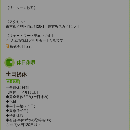
【U・Iターン歓迎】
《アクセス》
東京都渋谷区円山町28-1 道玄坂スカイビル4F
【リモートワーク実施中です】
☆1人立ち後はフルリモート可能です
株式会社Legit
休日休暇
土日祝休
休日休暇
完全週休2日制
【間休日120日以上】
◆完全週休2日制(土日休み)
◆祝日
◆年末年始(7~9日)
◆夏季(7~9日)
◆特別休暇
◆有給(半休ずつの取得もOK)
◇ 年間休日120日以上