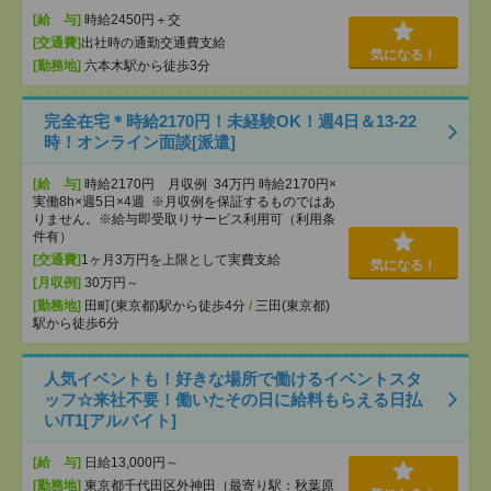
[給 与]
時給2450円＋交
[交通費]
出社時の通勤交通費支給
気になる！
[勤務地]
六本木駅から徒歩3分
完全在宅＊時給2170円！未経験OK！週4日＆13-22
時！オンライン面談[派遣]
[給 与]
時給2170円 月収例 34万円 時給2170円×
実働8h×週5日×4週 ※月収例を保証するものではあ
りません。※給与即受取りサービス利用可（利用条
件有）
[交通費]
1ヶ月3万円を上限として実費支給
気になる！
[月収例]
30万円～
[勤務地]
田町(東京都)駅から徒歩4分
/
三田(東京都)
駅から徒歩6分
人気イベントも！好きな場所で働けるイベントスタ
ッフ☆来社不要！働いたその日に給料もらえる日払
い/T1[アルバイト]
[給 与]
日給13,000円～
[勤務地]
東京都千代田区外神田（最寄り駅：秋葉原