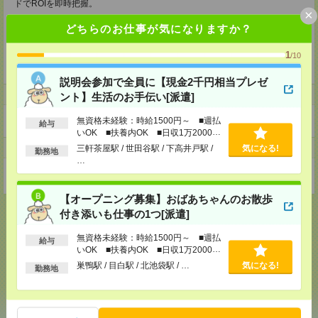
ドでROIを即時把握。
×
健康食品・化粧品業界を中心に400社超を支援。平均年齢27歳、週次
どちらのお仕事が気になりますか？
Demo Dayで技術と知見を共有し、スピードと成長を追求しています。
1
/10
「デジタル×クリエイティブ×マーケティング」で企業とユーザー双方に価
値を届ける――これがレジットの使命です。
説明会参加で全員に【現金2千円相当プレゼ
ホームページ
ント】生活のお手伝い[派遣]
無資格未経験：時給1500円～ ■週払
https://en-gage.net/legit_saiyo/
給与
いOK ■扶養内OK ■日収1万2000円
以上
事業所
三軒茶屋駅 / 世田谷駅 / 下高井戸駅 /
気になる!
勤務地
…
東京都渋谷区円山町28番1号渋谷道玄坂スカイビル4F
【オープニング募集】おばあちゃんのお散歩
付き添いも仕事の1つ[派遣]
無資格未経験：時給1500円～ ■週払
給与
応募ページへ
いOK ■扶養内OK ■日収1万2000円
以上
巣鴨駅 / 目白駅 / 北池袋駅 / …
気になる!
勤務地
気になる！