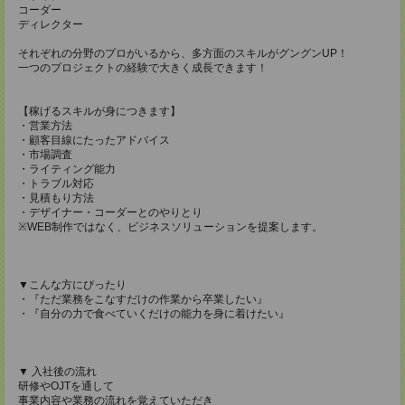
コーダー
ディレクター
それぞれの分野のプロがいるから、多方面のスキルがグングンUP！
一つのプロジェクトの経験で大きく成長できます！
【稼げるスキルが身につきます】
・営業方法
・顧客目線にたったアドバイス
・市場調査
・ライティング能力
・トラブル対応
・見積もり方法
・デザイナー・コーダーとのやりとり
※WEB制作ではなく、ビジネスソリューションを提案します。
▼こんな方にぴったり
・『ただ業務をこなすだけの作業から卒業したい』
・『自分の力で食べていくだけの能力を身に着けたい』
▼ 入社後の流れ
研修やOJTを通して
事業内容や業務の流れを覚えていただき