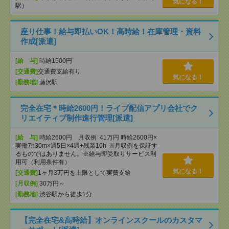
気になる！
駅）
座り仕事！給与即払いOK！高時給！在庫管理・資料
作成[派遣]
[給 与]
時給1500円
[交通費]
交通費支給有り
気になる！
[勤務地]
藤沢駅
完全在宅＊時給2600円！ライブ配信アプリ会社でク
リエイティブ制作進行管理[派遣]
[給 与]
時給2600円 月収例 41万円 時給2600円×
実働7h30m×週5日×4週+残業10h ※月収例を保証す
るものではありません。※給与即受取りサービス利
用可（利用条件有）
気になる！
[交通費]
1ヶ月3万円を上限として実費支給
[月収例]
30万円～
[勤務地]
渋谷駅から徒歩1分
【完全在宅&高時給】オンラインスクールのカスタマ