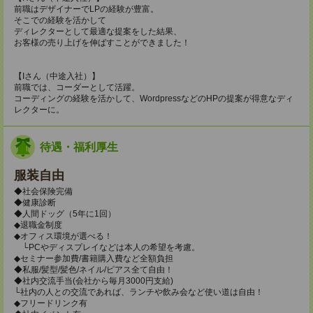
前職はデザイナーでLPの経験が豊富。
そこでの経験を活かして
ディレクターとして最適な提案をした結果、
お客様の売り上げを伸ばすことができました！
【Iさん（中途入社）】
前職では、コーダーとして活躍。
コーディングの経験を活かして、WordpressなどのHPの提案が得意なディ
レクターに。
待遇・福利厚生
服装自由
◆社会保険完備
◆健康診断
◆人間ドッグ（5年に1回）
◆退職金制度
◆オフィス環境が選べる！
└PCやディスプレイなどは本人の希望を考慮。
◆セミナー参加費/書籍購入費など全額負担
◆私服/髪型/髪色/ネイル/ピアス全て自由！
◆社内交流手当(会社から毎月3000円支給)
└社内の人との交流であれば、ランチや飲み会など使い道は自由！
◆フリードリンク有