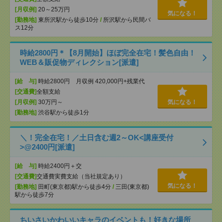
[月収例]
20～25万円
気になる！
[勤務地]
東所沢駅から徒歩10分
/
所沢駅から民間バ
ス12分
時給2800円＊【8月開始】ほぼ完全在宅！髪色自由！
WEB＆販促物ディレクション[派遣]
[給 与]
時給2800円 月収例 420,000円+残業代
[交通費]
全額支給
[月収例]
30万円～
気になる！
[勤務地]
渋谷駅から徒歩1分
＼！完全在宅！／土日含む週2～OK<講座受付
>@2400円[派遣]
[給 与]
時給2400円＋交
[交通費]
交通費実費支給（当社規定あり）
気になる！
[勤務地]
田町(東京都)駅から徒歩4分
/
三田(東京都)
駅から徒歩7分
ちいさいかわいいキャラのイベントも！好きな場所