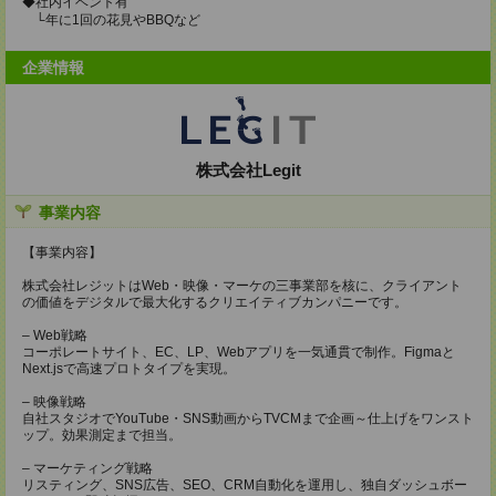
◆社内イベント有
└年に1回の花見やBBQなど
企業情報
株式会社Legit
事業内容
【事業内容】
株式会社レジットはWeb・映像・マーケの三事業部を核に、クライアント
の価値をデジタルで最大化するクリエイティブカンパニーです。
– Web戦略
コーポレートサイト、EC、LP、Webアプリを一気通貫で制作。Figmaと
Next.jsで高速プロトタイプを実現。
– 映像戦略
自社スタジオでYouTube・SNS動画からTVCMまで企画～仕上げをワンスト
ップ。効果測定まで担当。
– マーケティング戦略
リスティング、SNS広告、SEO、CRM自動化を運用し、独自ダッシュボー