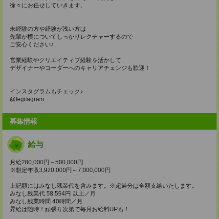
徐々にお任せしていきます。
未経験の方や経験が浅い方は
先輩が横についてしっかりレクチャーするので
ご安心ください♪
営業経験やクリエイティブ経験を活かして
デザイナーやコーダーへのキャリアチェンジも歓迎！
インスタグラムもチェック♪
@legitagram
募集情報
給与
月給280,000円～500,000円
※想定年収3,920,000円～7,000,000円
上記額にはみなし残業代を含みます。※超過分は全額支給いたします。
みなし残業代 58,594円 以上／月
みなし残業時間 40時間／月
昇給は随時！頑張り次第で毎月お給料UPも！