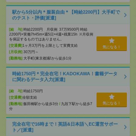
駅から5分以内＊服装自由＊【時給2200円】大手町で
のテスト・評価[派遣]
[給 与]
時給2200円 月収例 37万9500円 時給
2200円×実働7h45m×週5日×4週+残業15h ※月収例
を保証するものではありません。
[交通費]
1ヶ月3万円を上限として実費支給
気になる！
[月収例]
30万円～
[勤務地]
大手町(東京都)駅から徒歩1分
時給1750円＊完全在宅！KADOKAWA！書籍データ
に関わるデータ入力[派遣]
[給 与]
時給1750円
[交通費]
全額支給
気になる！
[勤務地]
飯田橋駅から徒歩3分
/
九段下駅から徒歩7
分
完全在宅で16時まで！英語&日本語＼EC運営サポー
ト／[派遣]