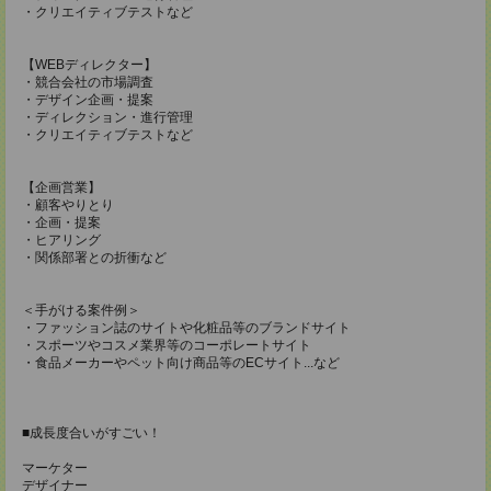
・クリエイティブテストなど
【WEBディレクター】
・競合会社の市場調査
・デザイン企画・提案
・ディレクション・進行管理
・クリエイティブテストなど
【企画営業】
・顧客やりとり
・企画・提案
・ヒアリング
・関係部署との折衝など
＜手がける案件例＞
・ファッション誌のサイトや化粧品等のブランドサイト
・スポーツやコスメ業界等のコーポレートサイト
・食品メーカーやペット向け商品等のECサイト...など
■成長度合いがすごい！
マーケター
デザイナー