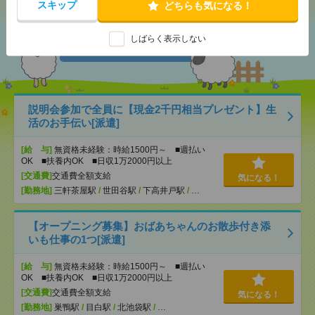
スキップ
どちらも気になる！
あなたの閲覧履歴からの
しばらく表示しない
おすすめ
説明会参加で全員に【現金2千円相当プレゼント】生
活のお手伝い[派遣]
[給 与]
無資格未経験：時給1500円～ ■週払い
OK ■扶養内OK ■日収1万2000円以上
[交通費]
交通費全額支給
気になる！
[勤務地]
三軒茶屋駅
/
世田谷駅
/
下高井戸駅
/
…
【オープニング募集】おばあちゃんのお散歩付き添
いも仕事の1つ[派遣]
[給 与]
無資格未経験：時給1500円～ ■週払い
OK ■扶養内OK ■日収1万2000円以上
[交通費]
交通費全額支給
気になる！
[勤務地]
巣鴨駅
/
目白駅
/
北池袋駅
/
…