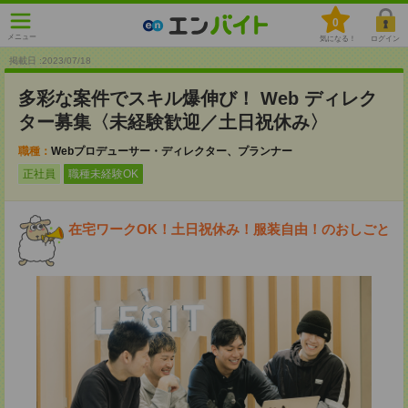
0
メニュー
気になる！
ログイン
掲載日 :2023
/
07
/
18
多彩な案件でスキル爆伸び！ Web ディレク
ター募集〈未経験歓迎／土日祝休み〉
職種：
Webプロデューサー・ディレクター、プランナー
正社員
職種未経験OK
在宅ワークOK！土日祝休み！服装自由！のおしごと