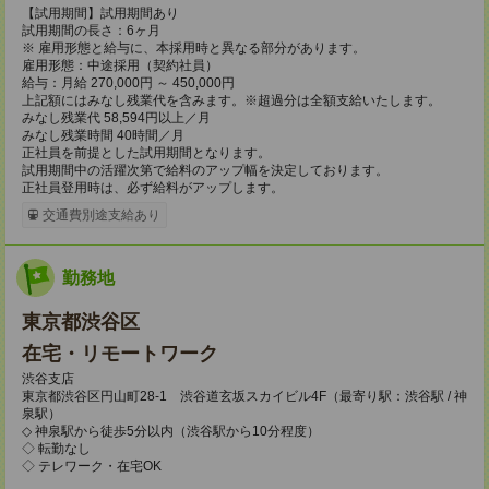
【試用期間】試用期間あり
試用期間の長さ：6ヶ月
※ 雇用形態と給与に、本採用時と異なる部分があります。
雇用形態：中途採用（契約社員）
給与：月給 270,000円 ～ 450,000円
上記額にはみなし残業代を含みます。※超過分は全額支給いたします。
みなし残業代 58,594円以上／月
みなし残業時間 40時間／月
正社員を前提とした試用期間となります。
試用期間中の活躍次第で給料のアップ幅を決定しております。
正社員登用時は、必ず給料がアップします。
交通費別途支給あり
勤務地
東京都渋谷区
在宅・リモートワーク
渋谷支店
東京都渋谷区円山町28-1 渋谷道玄坂スカイビル4F（最寄り駅：渋谷駅 / 神
泉駅）
◇ 神泉駅から徒歩5分以内（渋谷駅から10分程度）
◇ 転勤なし
◇ テレワーク・在宅OK