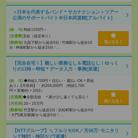
＜日本を代表するバンド＊サカナクション＞ツアー
公演のサポートバイト＠日本武道館[アルバイト]
[給 与]
時給1250円～
[交通費]
支給（規定有り）
気になる！
[勤務地]
九段下駅から徒歩5分
/
竹橋駅から徒歩10
分
/
神保町駅から徒歩15分
/
…
【完全在宅！】難しい業務なし＆電話なし！ゆっく
りの11時～時短＊データ入力・事務[派遣]
[給 与]
◆時給1,700円＊日払い・週払いOK＊昇給
あり♪【月収例】 ・約204,000円 （時給1,700
円 × 実働6h × 20日）
[交通費]
◆全額支給 ＊家が少し遠くても安心！
気になる！
[月収例]
20～25万円
[勤務地]
竹芝駅から徒歩2分
/
浜松町駅から徒歩4分
/
大門(東京都)駅から徒歩5分
/
…
【NTTグループ】＼フルリモOK／月56万↑モニタリ
ング検討・検証など[派遣]