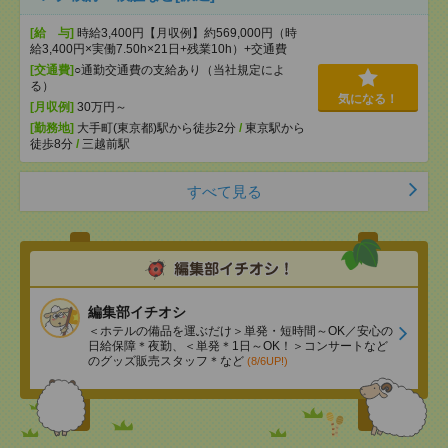
[給 与]
時給3,400円【月収例】約569,000円（時
給3,400円×実働7.50h×21日+残業10h）+交通費
[交通費]
○通勤交通費の支給あり（当社規定によ
る）
気になる！
[月収例]
30万円～
[勤務地]
大手町(東京都)駅から徒歩2分
/
東京駅から
徒歩8分
/
三越前駅
すべて見る
編集部イチオシ
＜ホテルの備品を運ぶだけ＞単発・短時間～OK／安心の
日給保障＊夜勤、＜単発＊1日～OK！＞コンサートなど
のグッズ販売スタッフ＊など
(8/6UP!)