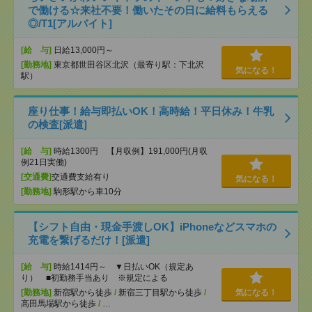
で働ける☆来社不要！働いたその日に給料もらえる
◎/T1[アルバイト]
[給 与]
日給13,000円～
[勤務地]
東京都世田谷区北沢（最寄り駅：下北沢
気になる！
駅）
座り仕事！給与即払いOK！高時給！平日休み！牛乳
の検査[派遣]
[給 与]
時給1300円 【月収例】191,000円(月収
例21日実働)
[交通費]
交通費支給有り
気になる！
[勤務地]
駒形駅から車10分
【シフト自由・現金手渡しOK】iPhoneなどスマホの
充電を繋げるだけ！[派遣]
[給 与]
時給1414円～ ▼日払いOK（規定あ
り） ■初勤務手当あり ※規定による
[勤務地]
新宿駅から徒歩
/
新宿三丁目駅から徒歩
/
気になる！
高田馬場駅から徒歩
/
…