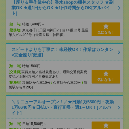
【座り＆手作業中心】香水shopの梱包スタッフ ★副
業OK ★週1日からOK ★1日1時間からOK[アルバイ
ト]
[給 与]
時給1,400円～
[勤務地]
東京都千代田区内神田2丁目14番12号 星屋
気になる！
第六ビル402号（最寄り駅：神田駅）
スピードよりも丁寧に！未経験OK！作業はカンタン
×完全座り[派遣]
[給 与]
時給1500円
[交通費]
実費支給／当社規定あり。通勤交通費実費
支払／上限4万円／月※規定あり
気になる！
[勤務地]
加須駅から車10分
/
久喜駅から車20分
/
鴻
巣駅から車20分
＼リニューアルオープン！／★日勤1万5500円・夜勤
1万6640円★日払い・直行直帰・週1～OK！[アルバ
イト]
[給 与]
日給15,500円～