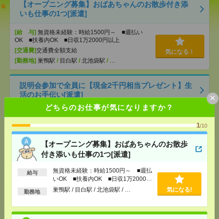
【オープニング募集】おばあちゃんのお散歩付き添
いも仕事の1つ[派遣]
[給 与]
無資格未経験：時給1500円～ ■週払い
OK ■扶養内OK ■日収1万2000円以上
[交通費]
交通費全額支給
気になる！
[勤務地]
巣鴨駅
/
目白駅
/
北池袋駅
/
…
説明会参加で全員に【現金2千円相当プレゼント】生
活のお手伝い[派遣]
×
どちらのお仕事が気になりますか？
[給 与]
無資格未経験：時給1350円～ ■週払い
OK ■扶養内OK ■日収1万800円以上
1
/10
[交通費]
交通費全額支給
気になる！
[勤務地]
川越市駅
/
南大塚駅
/
霞ケ関(埼玉県)駅
/
…
【オープニング募集】おばあちゃんのお散歩
付き添いも仕事の1つ[派遣]
【シフト自由・現金手渡しOK】iPhoneなどスマホの
無資格未経験：時給1500円～ ■週払
給与
充電を繋げるだけ！[派遣]
いOK ■扶養内OK ■日収1万2000円
以上
巣鴨駅 / 目白駅 / 北池袋駅 / …
気になる!
勤務地
[給 与]
時給1414円～ ▼日払いOK（規定あ
り） ■初勤務手当あり ※規定による
[勤務地]
新宿駅から徒歩
/
新宿三丁目駅から徒歩
/
気になる！