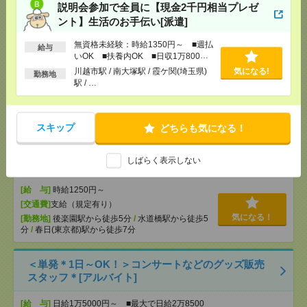
高田馬場駅から徒歩
/
…
説明会参加で全員に【現金2千円相当プレゼ
ント】生活のお手伝い[派遣]
＜日本を代表するバンド＊サカナクション＞ツアー
無資格未経験：時給1350円～ ■週払
給与
公演のサポートバイト＠日本武道館[アルバイト]
いOK ■扶養内OK ■日収1万800円
以上
川越市駅 / 南大塚駅 / 霞ケ関(埼玉県)
気になる!
勤務地
[給 与]
時給1250円～
駅 / …
[交通費]
支給（規定有り）
気になる！
[勤務地]
九段下駅から徒歩5分
/
竹橋駅から徒歩10
分
/
神保町駅から徒歩15分
/
…
スキップ
どちらも気になる！
＜SEKAI NO OWARI＊8月15日・16日＞ドーム公演
しばらく表示しない
のサポートバイト[アルバイト]
[給 与]
時給1250円～
[交通費]
支給（規定有り）
気になる！
[勤務地]
後楽園駅から徒歩5分
/
水道橋駅から徒歩5
分
/
春日(東京都)駅から徒歩7分
＜単発＊1日～OK！＞コンサートなどのグッズ販売
スタッフ＊[アルバイト]
[給 与]
日給1万5000円～ ■最大で日給2万8500