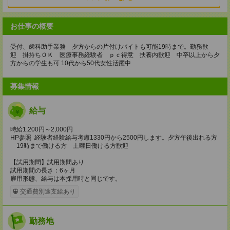
お仕事の概要
受付、歯科助手業務 夕方からの片付けバイトも可能19時まで。勤務歓
迎 掛持ちＯＫ 医療事務経験者 ｐｃ得意 扶養内歓迎 中卒以上から夕
方からの学生も可 10代から50代女性活躍中
募集情報
給与
時給1,200円～2,000円
HP参照 経験者経験給与考慮1330円から2500円します。夕方午後出れる方
19時まで働ける方 土曜日働ける方歓迎
【試用期間】試用期間あり
試用期間の長さ：6ヶ月
雇用形態、給与は本採用時と同じです。
交通費別途支給あり
勤務地