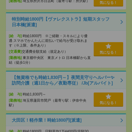
[勤務地]
埼玉県所沢市日吉町（最寄り駅：所沢駅）
気になる！
特別時給1800円【ヴァレクストラ】短期スタッフ
日本橋[派遣]
[給 与]
時給1800円 ※ご経験・スキルにより優
遇 スマホでかんたんに前払いで給与が受け取れま
す（※上限、条件あり）
[交通費]
交通費全額支給（規定あり）
気になる！
[勤務地]
東京都中央区 東京メトロ 日本橋駅から直
結（徒歩1分）
【無資格でも時給1,830円～】夜間見守りヘルパー✨
訪問介護（週1日から／夜勤専従） /Jb[アルバイト]
[給 与]
時給1,830円～
[勤務地]
埼玉県蓮田市閏戸（最寄り駅：伊奈中央
気になる！
駅）
大田区！軽作業！時給1800円[派遣]
[給 与]
時給1800円 日額平均1万4400円/月額30