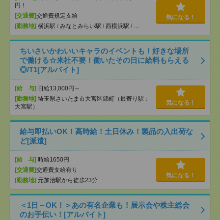
円！
[交通費]
交通費規定支給
気になる！
[勤務地]
横浜駅
/
みなとみらい駅
/
西横浜駅
/
…
ちいさいかわいいキャラのイベントも！好きな場所
で働ける☆来社不要！働いたその日に給料もらえる
◎/T1[アルバイト]
[給 与]
日給13,000円～
[勤務地]
埼玉県さいたま市大宮区錦町（最寄り駅：
気になる！
大宮駅）
給与即払いOK！高時給！土日休み！製品の入出荷な
ど[派遣]
[給 与]
時給1650円
[交通費]
交通費支給有り
気になる！
[勤務地]
元加治駅から徒歩23分
＜1日～OK！＞あの有名企業も！展示会や株主総会
のお手伝い！[アルバイト]