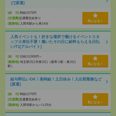
ど[派遣]
[給 与]
時給1570円
[交通費]
交通費支給有り
気になる！
[勤務地]
入間市駅から車14分
人気イベントも！好きな場所で働けるイベントスタ
ッフ☆来社不要！働いたその日に給料もらえる日払
い/T1[アルバイト]
[給 与]
日給13,000円～
[勤務地]
埼玉県川口市東川口（最寄り駅：東川口
気になる！
駅）
給与即払いOK！高時給！土日休み！入出荷業務など
[派遣]
[給 与]
時給1270円
[交通費]
交通費支給有り
気になる！
[勤務地]
入間市駅からバス25分