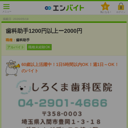
0
メニュー
気になる！
ログイン
掲載日 :2026
/
05
/
19
歯科助手1200円以上ー2000円
職種：
歯科助手
アルバイト
職種未経験OK
60歳以上活躍中！1日5時間以内OK！週1日～OK！
のバイト