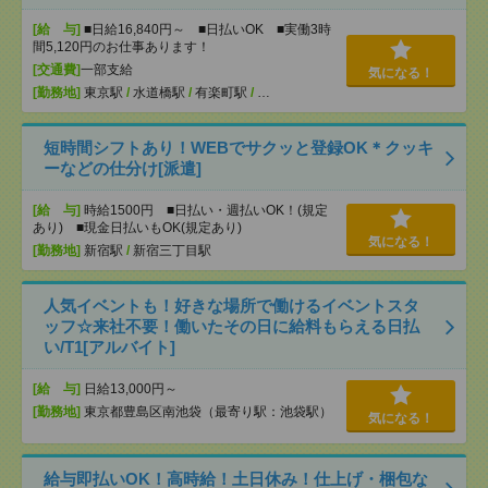
[給 与]
■日給16,840円～ ■日払いOK ■実働3時
間5,120円のお仕事あります！
[交通費]
一部支給
気になる！
[勤務地]
東京駅
/
水道橋駅
/
有楽町駅
/
…
短時間シフトあり！WEBでサクッと登録OK＊クッキ
ーなどの仕分け[派遣]
[給 与]
時給1500円 ■日払い・週払いOK！(規定
あり) ■現金日払いもOK(規定あり)
気になる！
[勤務地]
新宿駅
/
新宿三丁目駅
人気イベントも！好きな場所で働けるイベントスタ
ッフ☆来社不要！働いたその日に給料もらえる日払
い/T1[アルバイト]
[給 与]
日給13,000円～
[勤務地]
東京都豊島区南池袋（最寄り駅：池袋駅）
気になる！
給与即払いOK！高時給！土日休み！仕上げ・梱包な