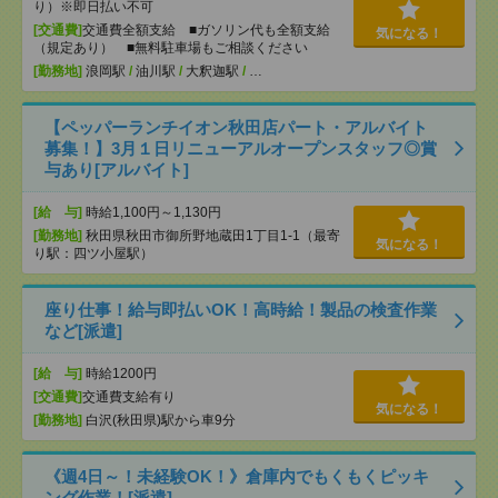
り）※即日払い不可
[交通費]
交通費全額支給 ■ガソリン代も全額支給
気になる！
（規定あり） ■無料駐車場もご相談ください
[勤務地]
浪岡駅
/
油川駅
/
大釈迦駅
/
…
【ペッパーランチイオン秋田店パート・アルバイト
募集！】3月１日リニューアルオープンスタッフ◎賞
与あり[アルバイト]
[給 与]
時給1,100円～1,130円
[勤務地]
秋田県秋田市御所野地蔵田1丁目1-1（最寄
気になる！
り駅：四ツ小屋駅）
座り仕事！給与即払いOK！高時給！製品の検査作業
など[派遣]
[給 与]
時給1200円
[交通費]
交通費支給有り
気になる！
[勤務地]
白沢(秋田県)駅から車9分
《週4日～！未経験OK！》倉庫内でもくもくピッキ
ング作業！[派遣]