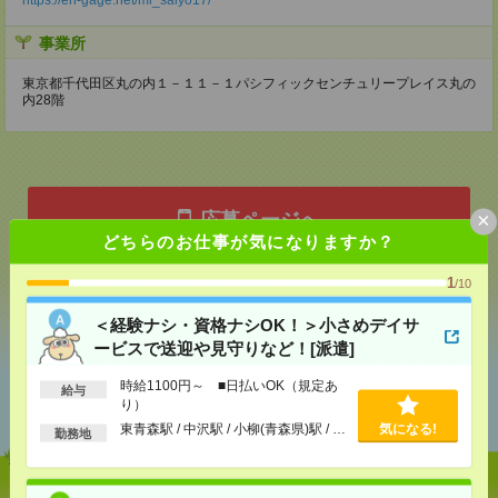
事業所
東京都千代田区丸の内１－１１－１パシフィックセンチュリープレイス丸の
内28階
×
応募ページへ
どちらのお仕事が気になりますか？
1
/10
気になる！
＜経験ナシ・資格ナシOK！＞小さめデイサ
ービスで送迎や見守りなど！[派遣]
あなたの閲覧履歴からの
時給1100円～ ■日払いOK（規定あ
給与
おすすめ
り）
東青森駅 / 中沢駅 / 小柳(青森県)駅 / …
気になる!
勤務地