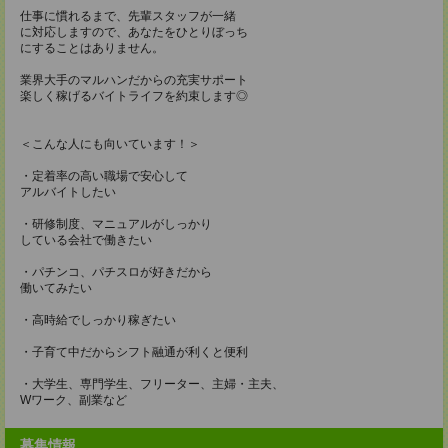
仕事に慣れるまで、先輩スタッフが一緒
に対応しますので、あなたをひとりぼっち
にすることはありません。
業界大手のマルハンだからの充実サポート
楽しく稼げるバイトライフを約束します◎
＜こんな人にも向いています！＞
・定着率の高い職場で安心して
アルバイトしたい
・研修制度、マニュアルがしっかり
している会社で働きたい
・パチンコ、パチスロが好きだから
働いてみたい
・高時給でしっかり稼ぎたい
・子育て中だからシフト融通が利くと便利
・大学生、専門学生、フリーター、主婦・主夫、
Wワーク、副業など
募集情報