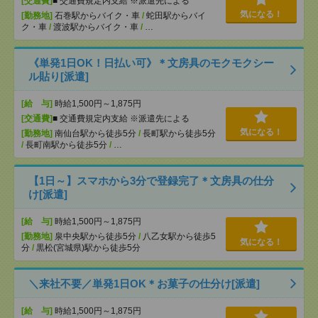
[交通費]
■ 交通費規定内支給 ※派遣先による
気になる！
[勤務地]
石巻駅からバイク・車
/
蛇田駅からバイ
ク・車
/
渡波駅からバイク・車
/
…
《単発1日OK！日払い可》＊文房具のモクモクシー
ル貼り[派遣]
[給 与]
時給1,500円～1,875円
[交通費]
■ 交通費規定内支給 ※派遣先による
気になる！
[勤務地]
南仙台駅から徒歩5分
/
長町駅から徒歩5分
/
長町南駅から徒歩5分
/
…
【1日～】スマホから3分で登録完了＊文房具の仕分
け[派遣]
[給 与]
時給1,500円～1,875円
[勤務地]
泉中央駅から徒歩5分
/
八乙女駅から徒歩5
気になる！
分
/
黒松(宮城県)駅から徒歩5分
＼来社不要／単発1日OK＊お菓子の仕分け[派遣]
[給 与]
時給1,500円～1,875円