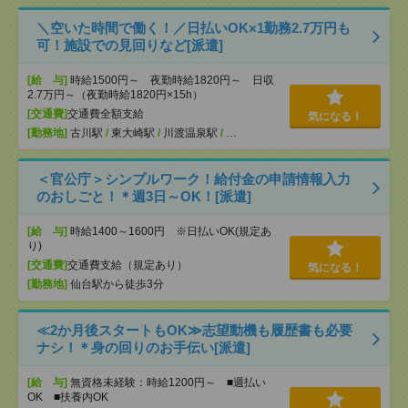
＼空いた時間で働く！／日払いOK×1勤務2.7万円も
可！施設での見回りなど[派遣]
[給 与]
時給1500円～ 夜勤時給1820円～ 日収
2.7万円～（夜勤時給1820円×15h）
[交通費]
交通費全額支給
気になる！
[勤務地]
古川駅
/
東大崎駅
/
川渡温泉駅
/
…
＜官公庁＞シンプルワーク！給付金の申請情報入力
のおしごと！＊週3日～OK！[派遣]
[給 与]
時給1400～1600円 ※日払いOK(規定あ
り)
[交通費]
交通費支給（規定あり）
気になる！
[勤務地]
仙台駅から徒歩3分
≪2か月後スタートもOK≫志望動機も履歴書も必要
ナシ！＊身の回りのお手伝い[派遣]
[給 与]
無資格未経験：時給1200円～ ■週払い
OK ■扶養内OK