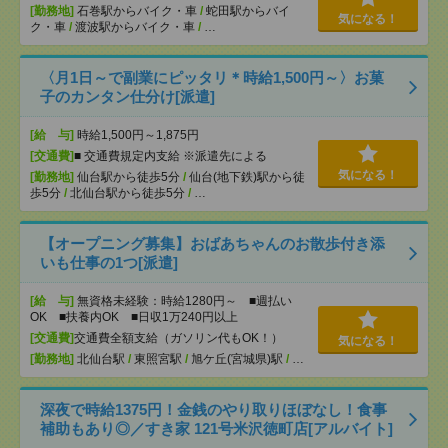
[勤務地]
石巻駅からバイク・車
/
蛇田駅からバイ
気になる！
ク・車
/
渡波駅からバイク・車
/
…
〈月1日～で副業にピッタリ＊時給1,500円～〉お菓
子のカンタン仕分け[派遣]
[給 与]
時給1,500円～1,875円
[交通費]
■ 交通費規定内支給 ※派遣先による
気になる！
[勤務地]
仙台駅から徒歩5分
/
仙台(地下鉄)駅から徒
歩5分
/
北仙台駅から徒歩5分
/
…
【オープニング募集】おばあちゃんのお散歩付き添
いも仕事の1つ[派遣]
[給 与]
無資格未経験：時給1280円～ ■週払い
OK ■扶養内OK ■日収1万240円以上
[交通費]
交通費全額支給（ガソリン代もOK！）
気になる！
[勤務地]
北仙台駅
/
東照宮駅
/
旭ケ丘(宮城県)駅
/
…
深夜で時給1375円！金銭のやり取りほぼなし！食事
補助もあり◎／すき家 121号米沢徳町店[アルバイト]