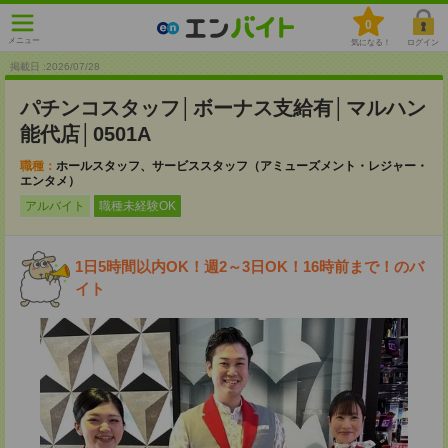
0
メニュー
気になる！
ログイン
掲載日 :2026
/
07
/
28
パチンコスタッフ│ボーナス支給有│マルハン
能代店│0501A
職種：
ホールスタッフ、サービススタッフ（アミューズメント・レジャー・
エンタメ）
アルバイト
職種未経験OK
1日5時間以内OK！週2～3日OK！16時前まで！のバ
イト