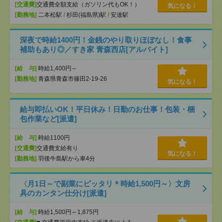
[交通費]
交通費全額支給（ガソリン代もOK！）
気になる！
[勤務地]
二本松駅
/
杉田(福島県)駅
/
安達駅
深夜で時給1400円！金銭のやり取りほぼなし！食事
補助もあり◎／すき家 青森西店[アルバイト]
[給 与]
時給1,400円～
[勤務地]
青森県青森市篠田2-19-26
気になる！
給与即払いOK！平日休み！日勤のお仕事！包装・梱
包作業など[派遣]
[給 与]
時給1100円
[交通費]
交通費支給有り
気になる！
[勤務地]
羽後牛島駅から車4分
〈月1日～で副業にピッタリ＊時給1,500円～〉文房
具のカンタン仕分け[派遣]
[給 与]
時給1,500円～1,875円