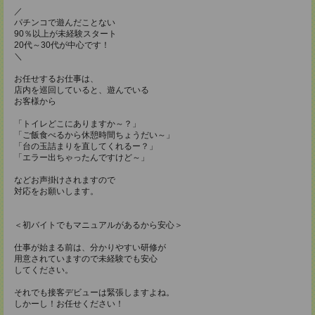
／
パチンコで遊んだことない
90％以上が未経験スタート
20代～30代が中心です！
＼
お任せするお仕事は、
店内を巡回していると、遊んでいる
お客様から
「トイレどこにありますか～？」
「ご飯食べるから休憩時間ちょうだい～」
「台の玉詰まりを直してくれるー？」
「エラー出ちゃったんですけど～」
などお声掛けされますので
対応をお願いします。
＜初バイトでもマニュアルがあるから安心＞
仕事が始まる前は、分かりやすい研修が
用意されていますので未経験でも安心
してください。
それでも接客デビューは緊張しますよね。
しかーし！お任せください！