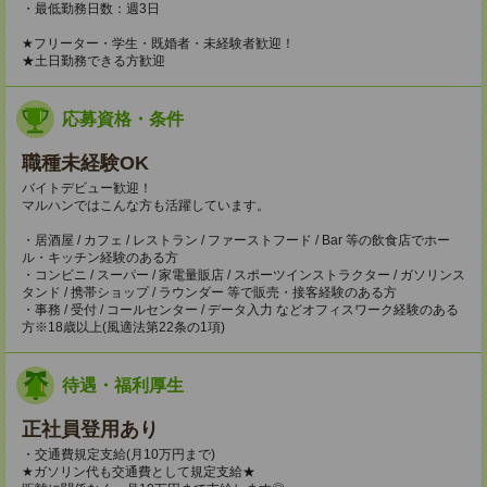
・最低勤務日数：週3日
★フリーター・学生・既婚者・未経験者歓迎！
★土日勤務できる方歓迎
応募資格・条件
職種未経験OK
バイトデビュー歓迎！
マルハンではこんな方も活躍しています。
・居酒屋 / カフェ / レストラン / ファーストフード / Bar 等の飲食店でホー
ル・キッチン経験のある方
・コンビニ / スーパー / 家電量販店 / スポーツインストラクター / ガソリンス
タンド / 携帯ショップ / ラウンダー 等で販売・接客経験のある方
・事務 / 受付 / コールセンター / データ入力 などオフィスワーク経験のある
方※18歳以上(風適法第22条の1項)
待遇・福利厚生
正社員登用あり
・交通費規定支給(月10万円まで)
★ガソリン代も交通費として規定支給★