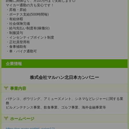
距離に関係なく、月10万円まで支給します◎
マイカー通勤の方も安心です！
・昇格・昇給
・ボーナス支給(500時間毎)
・有給休暇
・社会保険完備
・給与先払い制度有(稼働分)
・制服貸与
・インセンティブポイント制度
・正社員登用有
・食事補助有
・車・バイク通勤可
企業情報
株式会社マルハン北日本カンパニー
事業内容
パチンコ、ボウリング、アミューズメント、シネマなどレジャーに関する業
務
ビルメンテナンス事業、飲食事業、ゴルフ事業、海外金融事業等
ホームページ
https://en-gage.net/ml_saiyo17/