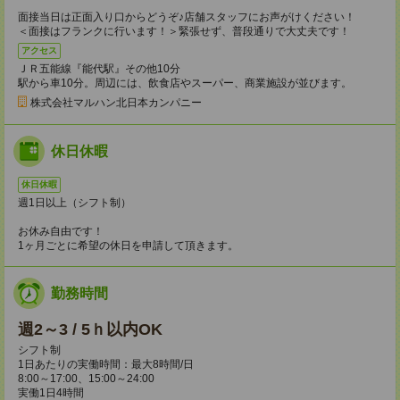
面接当日は正面入り口からどうぞ♪店舗スタッフにお声がけください！
＜面接はフランクに行います！＞緊張せず、普段通りで大丈夫です！
アクセス
ＪＲ五能線『能代駅』その他10分
駅から車10分。周辺には、飲食店やスーパー、商業施設が並びます。
株式会社マルハン北日本カンパニー
休日休暇
休日休暇
週1日以上（シフト制）
お休み自由です！
1ヶ月ごとに希望の休日を申請して頂きます。
勤務時間
週2～3 / 5ｈ以内OK
シフト制
1日あたりの実働時間：最大8時間/日
8:00～17:00、15:00～24:00
実働1日4時間