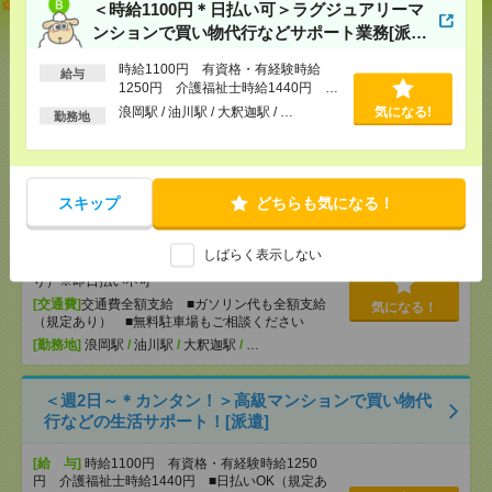
＜経験ナシ・資格ナシOK！＞小さめデイサービスで
＜時給1100円＊日払い可＞ラグジュアリーマ
送迎や見守りなど！[派遣]
ンションで買い物代行などサポート業務[派
遣]
[給 与]
時給1100円～ ■日払いOK（規定あり）
時給1100円 有資格・有経験時給
給与
[交通費]
交通費全額支給 ■ガソリン代も全額支給
1250円 介護福祉士時給1440円 ■
（規定あり） ■無料駐車場もご相談ください
日払いOK（規定あり）※即日払い不
気になる！
浪岡駅 / 油川駅 / 大釈迦駅 / …
気になる!
勤務地
可
[勤務地]
東青森駅
/
中沢駅
/
小柳(青森県)駅
/
…
＜時給1100円＊日払い可＞ラグジュアリーマンショ
スキップ
どちらも気になる！
ンで買い物代行などサポート業務[派遣]
[給 与]
時給1100円 有資格・有経験時給1250
しばらく表示しない
円 介護福祉士時給1440円 ■日払いOK（規定あ
り）※即日払い不可
[交通費]
交通費全額支給 ■ガソリン代も全額支給
気になる！
（規定あり） ■無料駐車場もご相談ください
[勤務地]
浪岡駅
/
油川駅
/
大釈迦駅
/
…
＜週2日～＊カンタン！＞高級マンションで買い物代
行などの生活サポート！[派遣]
[給 与]
時給1100円 有資格・有経験時給1250
円 介護福祉士時給1440円 ■日払いOK（規定あ