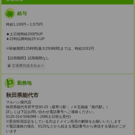
給与
時給1,100円～1,575円
★土日祝時給200円UP
★22時以降時給25％UP
※研修期間125時間(最大250時間)までは、時給1031円
【試用期間】試用期間なし
交通費別途支給あり
勤務地
秋田県能代市
マルハン能代店
秋田県能代市昇平岱30-23（最寄り駅：ＪＲ五能線『能代駅』）
詳しくは下記お問い合わせ電話番号へご連絡ください。
0120-314-508(9時～20時土日祝も受付)
※受信拒否設定をしている方はドメイン拒否の解除をお願いいたします
※電話連絡の場合、0120などから始まる電話番号から発信する場合がござ
います