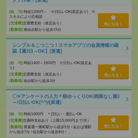
[給 与]
時給1200円～ ※日払いOK(規定あり) ※
スキルにより応相談
[交通費]
交通費支給（規定あり）
気になる！
[勤務地]
南仙台駅から徒歩15分
シンプル＆こつこつ！スマホアプリの会員情報の確
認【週3日～OK】[派遣]
[給 与]
時給1400～1600円 ※日払いOK(規定あ
り)
[交通費]
交通費支給（規定あり）
気になる！
[勤務地]
仙台駅から徒歩3分
〇✕アンケートの入力＊朝ゆっくりOK/残業なし週3
～/日払いOK(^^)/[派遣]
[給 与]
時給1600円 ＊日払い・週払いOK
[交通費]
交通時支給あり（上限15,000円まで/月）
気になる！
[勤務地]
青葉通一番町駅から徒歩5分
/
あおば通駅
から徒歩7分
/
仙台駅から徒歩8分
/
…