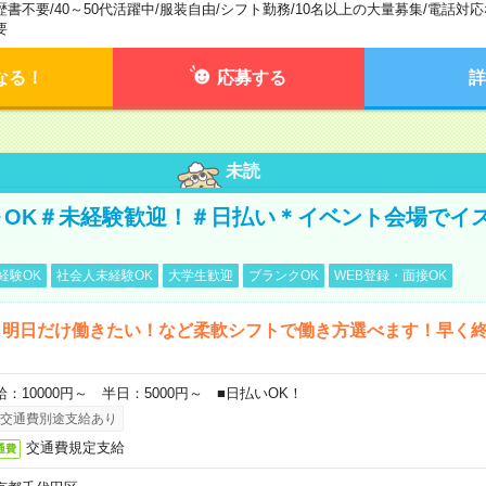
歴書不要
/
40～50代活躍中
/
服装自由
/
シフト勤務
/
10名以上の大量募集
/
電話対応
要
なる！
応募する
詳
未読
～OK＃未経験歓迎！＃日払い＊イベント会場でイ
経験OK
社会人未経験OK
大学生歓迎
ブランクOK
WEB登録・面接OK
ら明日だけ働きたい！など柔軟シフトで働き方選べます！早く
給：10000円～ 半日：5000円～ ■日払いOK！
交通費別途支給あり
交通費規定支給
通費