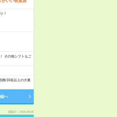
スがいい秋葉原
あり！
時間～OK！ その他シフトもご
勤務
/
10名以上の大量
細へ
掲載日：2026.08.05