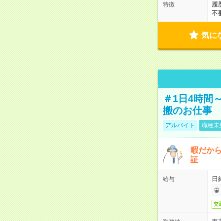
履
特徴
不
気に
＃1日4時間
搬のお仕事
アルバイト
職種未
暇だか
証
日
給与
交