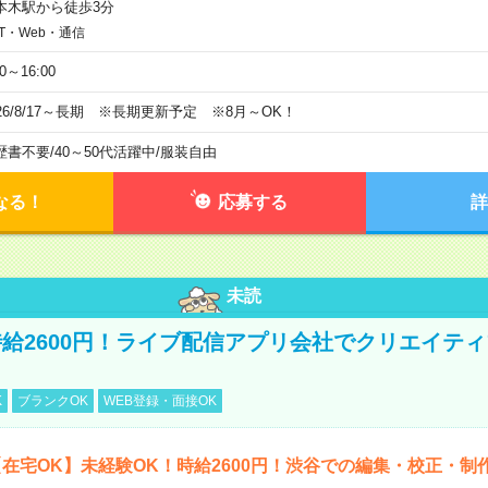
本木駅から徒歩3分
IT・Web・通信
00～16:00
026/8/17～長期 ※長期更新予定 ※8月～OK！
歴書不要
/
40～50代活躍中
/
服装自由
なる！
応募する
詳
未読
給2600円！ライブ配信アプリ会社でクリエイテ
K
ブランクOK
WEB登録・面接OK
在宅OK】未経験OK！時給2600円！渋谷での編集・校正・制