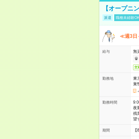
【オープニン
派遣
職種未経験O
≪週3日
無
給与
交
東
勤務地
巣
9:
勤務時間
夜
残
望
【
期間