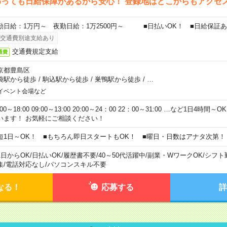
わっても日給保障があるから安心！ 登録地はどこからもアクセ
勤日給：1万円～ 夜勤日給：1万2500円～ ■日払いOK！ ■日給保証
交通費別途支給あり
交通費規定支給
通費
京都豊島区
袋駅から徒歩
/
駒込駅から徒歩
/
巣鴨駅から徒歩
/
…
イベント会場など
:00～18:00 09:00～13:00 20:00～24：00 22：00～31:00 …など1日4
います！ お気軽にご相談ください！
短1日～OK！ ■もちろん即日スタートもOK！ ■曜日・日数はアナタ次第！
1日からOK
/
日払いOK
/
履歴書不要
/
40～50代活躍中
/
副業・WワークOK
/
シフト
集
/
電話対応なし
/
パソコンスキル不要
なる！
応募する
詳