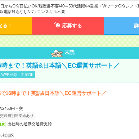
1日からOK
/
日払いOK
/
履歴書不要
/
40～50代活躍中
/
副業・WワークOK
/
シフト
集
/
電話対応なし
/
パソコンスキル不要
なる！
応募する
詳
未読
6時まで！英語&日本語＼EC運営サポート／
WEB登録・面接OK
で16時まで！英語&日本語＼EC運営サポート／
給2450円＋交
交通費別途支給あり
出社時の通勤交通費支給
通費
京都港区