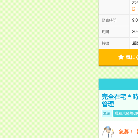
六
9:
勤務時間
2
期間
履
特徴
気に
完全在宅＊時
管理
派遣
職種未経験O
急募！【