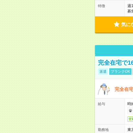
週
特徴
募
気に
完全在宅で1
派遣
ブランクOK
完全在宅
時
給与
交
東
勤務地