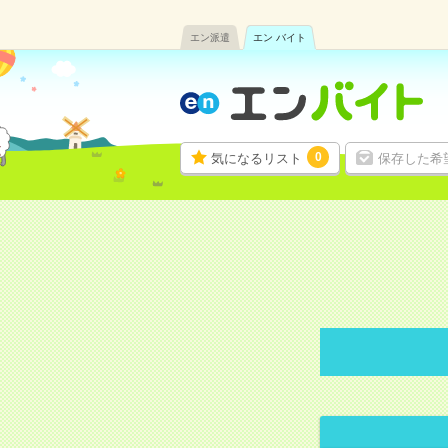
エン派遣
エン バイト
0
気になるリスト
保存した希