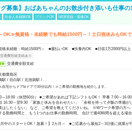
グ募集】おばあちゃんのお散歩付き添いも仕事の
K
社会人未経験OK
ブランクOK
WEB登録・面接OK
～OK≫無資格・未経験でも時給1500円～！土日祝休みもOK
資格未経験：時給1500円～ ■週払いOK ■扶養内OK ■日収1万2000円以上
交通費別途支給あり
交通費全額支給
通費
京都豊島区
鴨駅
/
目白駅
/
北池袋駅
/
…
≪自宅からドアtoドアで30分以内！≫ご希望の勤務地を紹介します。
00～18:00（休憩60分） ■ご希望があれば下記シフトもOK！ 早番 7:00～16:00 遅
勤 16:30～翌9:30 「家族と休みを合わせたい」 「余裕を持って夕飯の準備
業はしたくない」 など、ご希望を教えてくださいね。 ※Wワーク希望の方へ
する勤務時間と、もう1つのお仕事の勤務時間。 合計で週40時間を超える場
8月中のスタートOK！急募！】2カ月～ ■ご応募から最短2～3日後に就業が