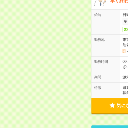
早く終
日
給与
交
東
勤務地
池
09
勤務時間
ざ
激
期間
週
特徴
募
気に