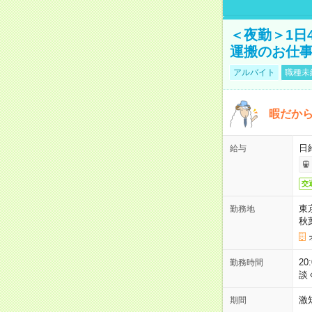
＜夜勤＞1日
運搬のお仕
アルバイト
職種未
暇だか
日
給与
交
東
勤務地
秋
2
勤務時間
談
激
期間