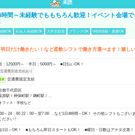
未読
4時間～未経験でももちろん歓迎！イベント会場で
事
経験OK
社会人未経験OK
大学生歓迎
ブランクOK
WEB登録・面接OK
ら明日だけ働きたい！など柔軟シフトで働き方選べます！嬉し
給：12500円～ 半日：5000円～ ■日払いOK！
交通費別途支給あり
交通費規定支給
通費
京都千代田区
葉原駅
/
神保町駅
/
麹町駅
/
…
オフィス・学校など
0:00～24：00 22：00～翌7:00 …など1日4時間～OK！ その他シフトもござ
ください！
短1日～OK！ ■もちろん即日スタートもOK！ ■曜日・日数はアナタ次第！