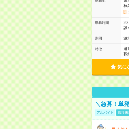
東
勤務地
秋
2
勤務時間
談
激
期間
週
特徴
募
気に
＼急募！単発
アルバイト
職種未