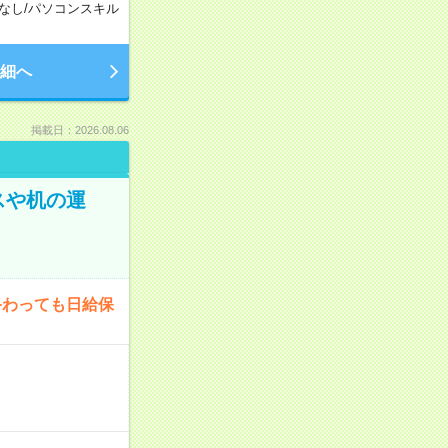
なし
/
パソコンスキル
細へ
掲載日：2026.08.06
スや机の運
終わっても日給保