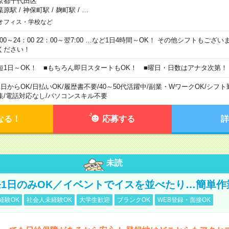
京都千代田区
葉原駅
/
神保町駅
/
麹町駅
/
…
オフィス・学校など
0:00～24：00 22：00～翌7:00 …など1日4時間～OK！ その他シフトもござ
ください！
短1日～OK！ ■もちろん即日スタートもOK！ ■曜日・日数はアナタ次第！
1日からOK
/
日払いOK
/
履歴書不要
/
40～50代活躍中
/
副業・WワークOK
/
シフト
集
/
電話対応なし
/
パソコンスキル不要
なる！
応募する
詳
未読
1日のみOK／イベントでイスを並べたり…簡単作
経験OK
社会人未経験OK
大学生歓迎
ブランクOK
WEB登録・面接OK