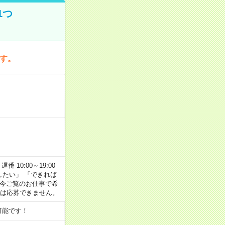
1つ
です。
番 10:00～19:00
がしたい」 「できれば
 今ご覧のお仕事で希
合は応募できません。
可能です！