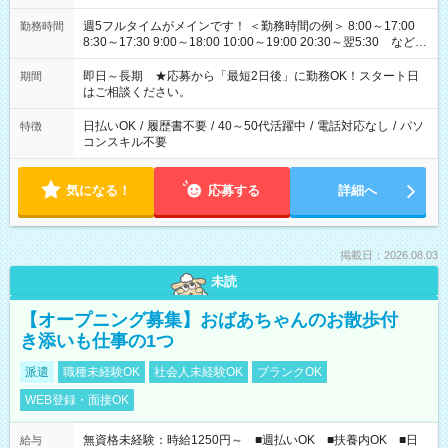
週5フルタイムがメインです！ ＜勤務時間の例＞ 8:00～17:00
勤務時間
8:30～17:30 9:00～18:00 10:00～19:00 20:30～翌5:30 など ★
その他にも勤務時間多数！ 日勤のみ、残業なし、交替制など
ご希望を教えてください！
即日～長期 ★応募から「最短2日後」に勤務OK！スタート日
期間
はご相談ください。
日払いOK
/
履歴書不要
/
40～50代活躍中
/
電話対応なし
/
パソ
特徴
コンスキル不要
気になる！
応募する
詳細へ
掲載日：2026.08.03
未読
【オープニング募集】おばあちゃんのお散歩付
き添いも仕事の1つ
派遣
職種未経験OK
社会人未経験OK
ブランクOK
WEB登録・面接OK
無資格未経験：時給1250円～ ■週払いOK ■扶養内OK ■日
給与