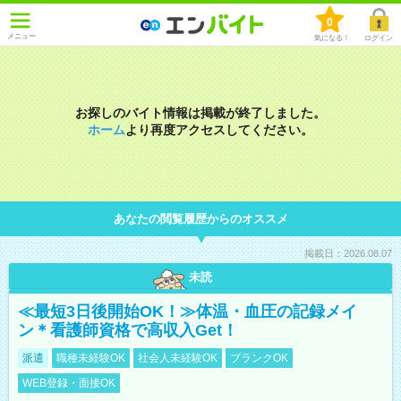
0
メニュー
気になる！
ログイン
お探しのバイト情報は掲載が終了しました。
ホーム
より再度アクセスしてください。
あなたの閲覧履歴からのオススメ
掲載日：2026.08.07
未読
≪最短3日後開始OK！≫体温・血圧の記録メイ
ン＊看護師資格で高収入Get！
派遣
職種未経験OK
社会人未経験OK
ブランクOK
WEB登録・面接OK