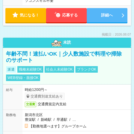
ソコンスキル不要
気になる！
応募する
詳細へ
掲載日：2026.08.07
未読
年齢不問！速払いOK｜少人数施設で料理や掃除
のサポート
派遣
職種未経験OK
社会人未経験OK
ブランクOK
WEB登録・面接OK
時給1200円～
給与
交通費別途支給あり
交通費規定内支給
交通費
新潟市北区
勤務地
豊栄駅
/
新崎駅
/
早通駅
/
…
【勤務地選べます】グループホーム