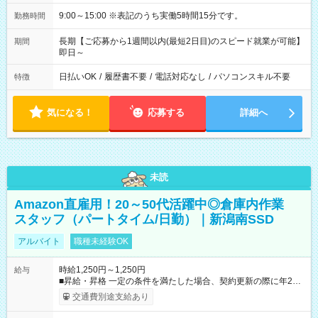
9:00～15:00 ※表記のうち実働5時間15分です。
勤務時間
長期【ご応募から1週間以内(最短2日目)のスピード就業が可能】
期間
即日～
日払いOK
/
履歴書不要
/
電話対応なし
/
パソコンスキル不要
特徴
気になる！
応募する
詳細へ
未読
Amazon直雇用！20～50代活躍中◎倉庫内作業
スタッフ（パートタイム/日勤）｜新潟南SSD
アルバイト
職種未経験OK
時給1,250円～1,250円
給与
■昇給・昇格 一定の条件を満たした場合、契約更新の際に年2回
まで昇給の機会があります。 ■正社員登用制度あり ※月末締/翌
交通費別途支給あり
月25日支払い ※時間外手当、別途支給 ※深夜割増賃金 (22:00～
翌5:00までは時給が25%UPします) ☆給与前払い制度有！