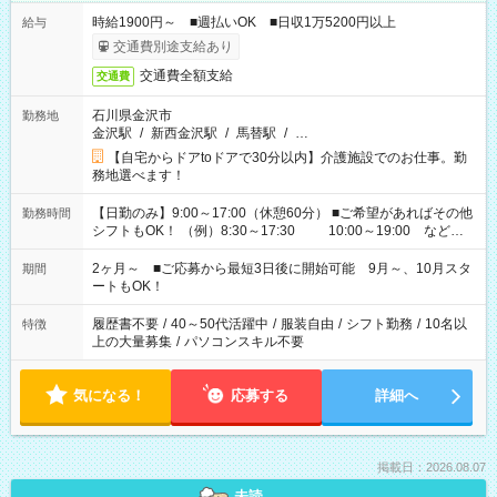
時給1900円～ ■週払いOK ■日収1万5200円以上
給与
交通費別途支給あり
交通費全額支給
交通費
石川県金沢市
勤務地
金沢駅
/
新西金沢駅
/
馬替駅
/
…
【自宅からドアtoドアで30分以内】介護施設でのお仕事。勤
務地選べます！
【日勤のみ】9:00～17:00（休憩60分） ■ご希望があればその他
勤務時間
シフトもOK！ （例）8:30～17:30 10:00～19:00 など
「家族とお休みを合わせたい」 「できれば残業はしたくない」
など、あなたのご希望に沿ったお仕事をご紹介します！ ※Wワ
2ヶ月～ ■ご応募から最短3日後に開始可能 9月～、10月スタ
期間
ーク希望の方へ 今ご覧のお仕事で希望する勤務時間と、もう1つ
ートもOK！
のお仕事の勤務時間。 合計で週40時間を超える場合は応募でき
ません
履歴書不要
/
40～50代活躍中
/
服装自由
/
シフト勤務
/
10名以
特徴
上の大量募集
/
パソコンスキル不要
気になる！
応募する
詳細へ
掲載日：2026.08.07
未読