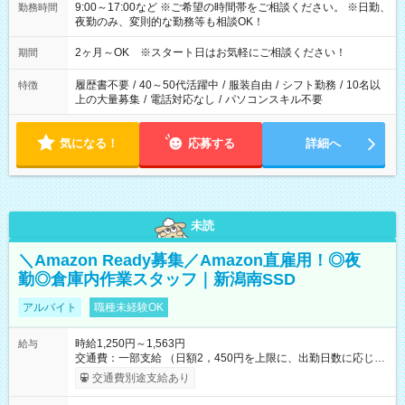
9:00～17:00など ※ご希望の時間帯をご相談ください。 ※日勤、
勤務時間
夜勤のみ、変則的な勤務等も相談OK！
2ヶ月～OK ※スタート日はお気軽にご相談ください！
期間
履歴書不要
/
40～50代活躍中
/
服装自由
/
シフト勤務
/
10名以
特徴
上の大量募集
/
電話対応なし
/
パソコンスキル不要
気になる！
応募する
詳細へ
未読
＼Amazon Ready募集／Amazon直雇用！◎夜
勤◎倉庫内作業スタッフ｜新潟南SSD
アルバイト
職種未経験OK
時給1,250円～1,563円
給与
交通費：一部支給 （日額2，450円を上限に、出勤日数に応じて
実費支給） ※22:00～翌5:00までは時給25%UP！ ■給与前払い
交通費別途支給あり
制度あり ※前払い額の上限あり、手数料無料（Amazon負担）
そのほか所定の条件が適用されます 【試用期間】試用期間なし