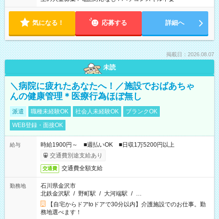
気になる！
応募する
詳細へ
掲載日：2026.08.07
未読
＼病院に疲れたあなたへ！／施設でおばあちゃ
んの健康管理＊医療行為ほぼ無し
派遣
職種未経験OK
社会人未経験OK
ブランクOK
WEB登録・面接OK
時給1900円～ ■週払いOK ■日収1万5200円以上
給与
交通費別途支給あり
交通費全額支給
交通費
石川県金沢市
勤務地
北鉄金沢駅
/
野町駅
/
大河端駅
/
…
【自宅からドアtoドアで30分以内】介護施設でのお仕事。勤
務地選べます！