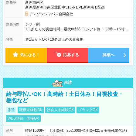
新潟市南区
勤務地
新潟県新潟市南区北田中518-6 DPL新潟南 B区画
アマゾンジャパン合同会社
シフト制
勤務時間
1日あたりの実働時間：最大8時間/日 シフト例 ・12時～15時 入
社後、就業可能シフトをご確認の上、申請してください。
週1日からOK / 10名以上の大量募集
特徴
気になる！
応募する
詳細へ
未読
給与即払いOK！高時給！土日休み！目視検査・
梱包など
派遣
職種未経験OK
社会人未経験OK
ブランクOK
WEB登録・面接OK
時給1500円 【月収例】252,000円(月収例21日実働残業代込)
給与