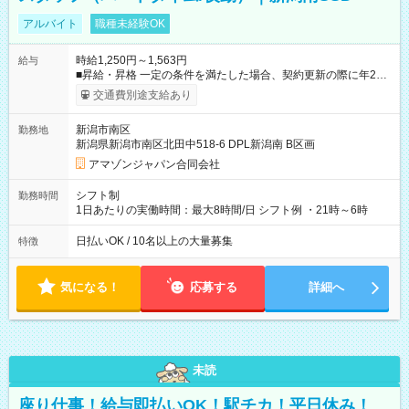
アルバイト
職種未経験OK
時給1,250円～1,563円
給与
■昇給・昇格 一定の条件を満たした場合、契約更新の際に年2回
まで昇給の機会があります。 ■正社員登用制度あり ※月末締/翌
交通費別途支給あり
月25日支払い ※時間外手当、別途支給 ※深夜割増賃金 (22:00～
翌5:00までは時給が25%UPします) ☆給与前払い制度有！
新潟市南区
勤務地
☆Amazon直雇用で安定して働けます！ 【試用期間】試用期間
新潟県新潟市南区北田中518-6 DPL新潟南 B区画
あり 試用期間の長さ：1週間 雇用形態、給与は本採用時と同じ
です。
アマゾンジャパン合同会社
シフト制
勤務時間
1日あたりの実働時間：最大8時間/日 シフト例 ・21時～6時
日払いOK / 10名以上の大量募集
特徴
気になる！
応募する
詳細へ
未読
座り仕事！給与即払いOK！駅チカ！平日休み！