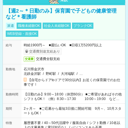
【週2～＊日勤のみ】保育園で子どもの健康管理
など＊看護師
派遣
職種未経験OK
社会人未経験OK
ブランクOK
WEB登録・面接OK
時給1900円～ ■週払いOK ■日収1万5200円以上
給与
交通費別途支給あり
交通費全額支給
交通費
石川県金沢市
勤務地
北鉄金沢駅
/
野町駅
/
大河端駅
/
…
【自宅からドアtoドアで30分以内】お近くの保育園でのお仕
事です！
【日勤のみ】9:00～18:00（休憩60分） ■ご希望があればその他
勤務時間
シフトもOK！ （例）8:30～17:30 10:00～19:00 など
「家族とお休みを合わせたい」 「余裕を持って夕飯の準備がし
たい」 「できれば残業はしたくない」 など、ご希望があれば教
2ヶ月～ ■ご応募から最短3日後に開始可能 9月～、10月スタ
期間
えてくださいね。 ※Wワーク希望の方へ 今ご覧のお仕事で希望
ートもOK！
する勤務時間と、もう1つのお仕事の勤務時間。 合計で週40時
間を超える場合は応募できません
履歴書不要
/
40～50代活躍中
/
服装自由
/
シフト勤務
/
10名以
特徴
上の大量募集
/
電話対応なし
/
パソコンスキル不要