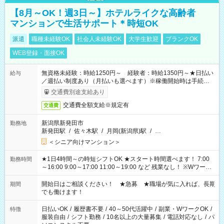
【8月～OK！週3日～】ホテルライクな高齢者
マンションで生活サポート＊時短OK
派遣
職種未経験OK
社会人未経験OK
大学生歓迎
ブランクOK
WEB登録・面接OK
無資格未経験：時給1250円～ 経験者：時給1350円～★日払い
給与
／週払い制度あり（月払いも選べます）※稼働開始時は手続き完
了次第のお支払いとなります。
交通費別途支給あり
交通費全額支給※規定有
交通費
新潟県新発田市
勤務地
新発田駅
/
佐々木駅
/
月岡(新潟県)駅
/
…
＜シニア向けマンション＞
★1日4時間～の時短シフトOK ★スタート時間選べます！ 7:00
勤務時間
～16:00 9:00～17:00 11:00～19:00 など 残業なし！ ※Wワーク
の場合、他のお仕事と合わせ週40時間超の就業はご案内できま
せん ※法令に基づき、週20時間以上勤務は社会保険への加入対
開始日はご相談ください！ ★急募 ★職場が気に入れば、長期
期間
象となります ※労働者派遣法（日雇い派遣の原則禁止）によ
でも働けます！
り、短時間・短期間の就業はご案内が難しい場合があります
日払いOK
/
履歴書不要
/
40～50代活躍中
/
副業・WワークOK
/
特徴
服装自由
/
シフト勤務
/
10名以上の大量募集
/
電話対応なし
/
パ