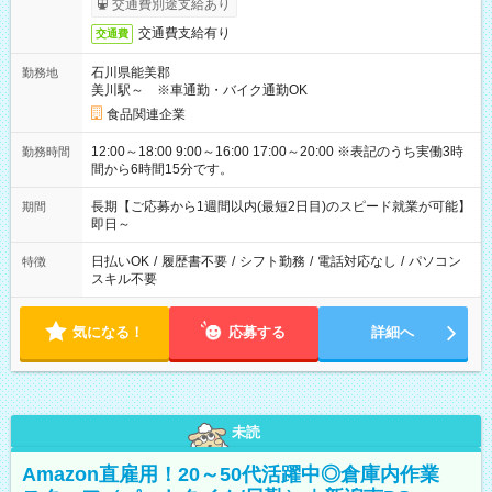
交通費別途支給あり
交通費支給有り
交通費
石川県能美郡
勤務地
美川駅～ ※車通勤・バイク通勤OK
食品関連企業
12:00～18:00 9:00～16:00 17:00～20:00 ※表記のうち実働3時
勤務時間
間から6時間15分です。
長期【ご応募から1週間以内(最短2日目)のスピード就業が可能】
期間
即日～
日払いOK
/
履歴書不要
/
シフト勤務
/
電話対応なし
/
パソコン
特徴
スキル不要
気になる！
応募する
詳細へ
未読
Amazon直雇用！20～50代活躍中◎倉庫内作業