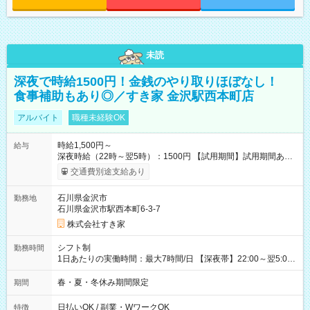
未読
深夜で時給1500円！金銭のやり取りほぼなし！
食事補助もあり◎／すき家 金沢駅西本町店
アルバイト
職種未経験OK
時給1,500円～
給与
深夜時給（22時～翌5時）：1500円 【試用期間】試用期間あり
試用期間の長さ：1ヶ月 雇用形態、給与は本採用時と同じです。
交通費別途支給あり
試用期間の実態は30日（※条件変更なし）ですが、切り上げで
一ヶ月とさせていただきます。 研修制度あり：15時間(研修中も
石川県金沢市
勤務地
同時給）
石川県金沢市駅西本町6-3-7
株式会社すき家
シフト制
勤務時間
1日あたりの実働時間：最大7時間/日 【深夜帯】22:00～翌5:00
週2日～・1日2h～OK◎ ※22:00から翌5:00までは18歳以上の方
のみ勤務可能です（18歳未満の深夜業務禁止のため） ★深夜で
春・夏・冬休み期間限定
期間
も安心して働けます★ すき家では、ワンオペを禁止していま
す。 必ず、2名以上での勤務を行いますので、安心して働けま
日払いOK / 副業・WワークOK
特徴