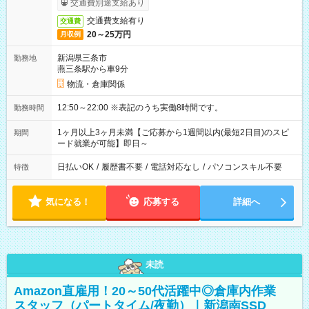
交通費別途支給あり
交通費支給有り
交通費
20～25万円
月収例
新潟県三条市
勤務地
燕三条駅から車9分
物流・倉庫関係
12:50～22:00 ※表記のうち実働8時間です。
勤務時間
1ヶ月以上3ヶ月未満【ご応募から1週間以内(最短2日目)のスピ
期間
ード就業が可能】即日～
日払いOK
/
履歴書不要
/
電話対応なし
/
パソコンスキル不要
特徴
気になる！
応募する
詳細へ
未読
Amazon直雇用！20～50代活躍中◎倉庫内作業
スタッフ（パートタイム/夜勤）｜新潟南SSD