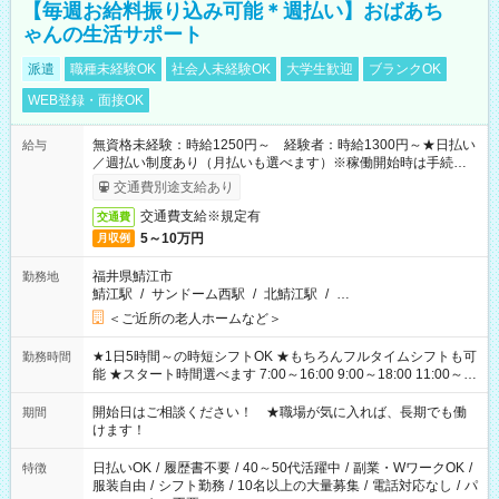
【毎週お給料振り込み可能＊週払い】おばあち
ゃんの生活サポート
派遣
職種未経験OK
社会人未経験OK
大学生歓迎
ブランクOK
WEB登録・面接OK
無資格未経験：時給1250円～ 経験者：時給1300円～★日払い
給与
／週払い制度あり（月払いも選べます）※稼働開始時は手続き完
了次第のお支払いとなります。
交通費別途支給あり
交通費支給※規定有
交通費
5～10万円
月収例
福井県鯖江市
勤務地
鯖江駅
/
サンドーム西駅
/
北鯖江駅
/
…
＜ご近所の老人ホームなど＞
★1日5時間～の時短シフトOK ★もちろんフルタイムシフトも可
勤務時間
能 ★スタート時間選べます 7:00～16:00 9:00～18:00 11:00～
20:00 など 残業なし！ ※Wワークの場合、他のお仕事と合わせ
週40時間超の就業はご案内できません ※法令に基づき、週20時
開始日はご相談ください！ ★職場が気に入れば、長期でも働
期間
間以上勤務は社会保険への加入対象となります ※労働者派遣法
けます！
（日雇い派遣の原則禁止）により、短時間・短期間の就業はご
案内が難しい場合があります
日払いOK
/
履歴書不要
/
40～50代活躍中
/
副業・WワークOK
/
特徴
服装自由
/
シフト勤務
/
10名以上の大量募集
/
電話対応なし
/
パ