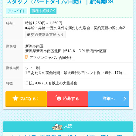
スタッフ（パートタイム/日勤）｜新潟南DS
アルバイト
職種未経験OK
時給1,250円～1,250円
給与
■昇給・昇格 一定の条件を満たした場合、契約更新の際に年2回
まで昇給の機会があります。 ■正社員登用制度あり ※月末締/翌
交通費別途支給あり
月25日支払い ※時間外手当、別途支給 ※深夜割増賃金 (22:00～
翌5:00までは時給が25%UPします) ☆給与前払い制度有！
新潟市南区
勤務地
☆Amazon直雇用で安定して働けます！ 【試用期間】試用期間
新潟県新潟市南区北田中518-6 DPL新潟南A区画
あり 試用期間の長さ：1週間 雇用形態、給与は本採用時と同じ
です。
アマゾンジャパン合同会社
シフト制
勤務時間
1日あたりの実働時間：最大8時間/日 シフト例 ・8時～17時 ・
12時～21時
日払いOK / 10名以上の大量募集
特徴
気になる！
応募する
詳細へ
未読