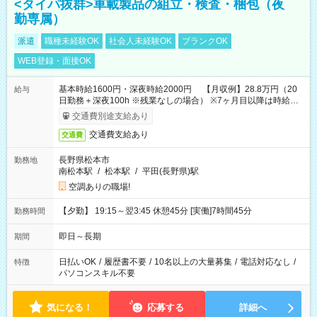
<タイパ抜群>車載製品の組立・検査・梱包（夜
勤専属）
派遣
職種未経験OK
社会人未経験OK
ブランクOK
WEB登録・面接OK
基本時給1600円・深夜時給2000円 【月収例】28.8万円（20
給与
日勤務＋深夜100h ※残業なしの場合） ※7ヶ月目以降は時給
1230円・深夜時給1538円となります。
交通費別途支給あり
交通費支給あり
交通費
長野県松本市
勤務地
南松本駅
/
松本駅
/
平田(長野県)駅
空調ありの職場!
【夕勤】 19:15～翌3:45 休憩45分 [実働]7時間45分
勤務時間
即日～長期
期間
日払いOK
/
履歴書不要
/
10名以上の大量募集
/
電話対応なし
/
特徴
パソコンスキル不要
気になる！
応募する
詳細へ