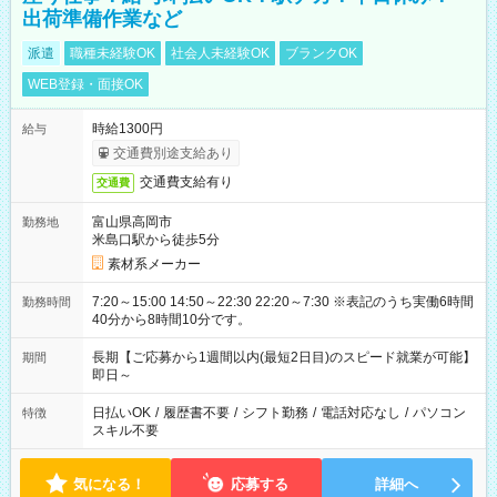
出荷準備作業など
派遣
職種未経験OK
社会人未経験OK
ブランクOK
WEB登録・面接OK
時給1300円
給与
交通費別途支給あり
交通費支給有り
交通費
富山県高岡市
勤務地
米島口駅から徒歩5分
素材系メーカー
7:20～15:00 14:50～22:30 22:20～7:30 ※表記のうち実働6時間
勤務時間
40分から8時間10分です。
長期【ご応募から1週間以内(最短2日目)のスピード就業が可能】
期間
即日～
日払いOK
/
履歴書不要
/
シフト勤務
/
電話対応なし
/
パソコン
特徴
スキル不要
気になる！
応募する
詳細へ