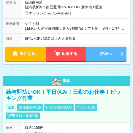
新潟市南区
勤務地
☆Amazon直雇用で安定して働けます！ 【試用期間】試用期間
新潟県新潟市南区北田中518-6 DPL新潟南 B区画
あり 試用期間の長さ：1週間 雇用形態、給与は本採用時と同じ
です。
アマゾンジャパン合同会社
シフト制
勤務時間
1日あたりの実働時間：最大8時間/日 シフト例 ・8時～17時 ・
12時～21時
日払いOK / 10名以上の大量募集
特徴
気になる！
応募する
詳細へ
未読
給与即払いOK！平日休み！日勤のお仕事！ピッ
キング作業
派遣
職種未経験OK
社会人未経験OK
ブランクOK
WEB登録・面接OK
時給1150円
給与