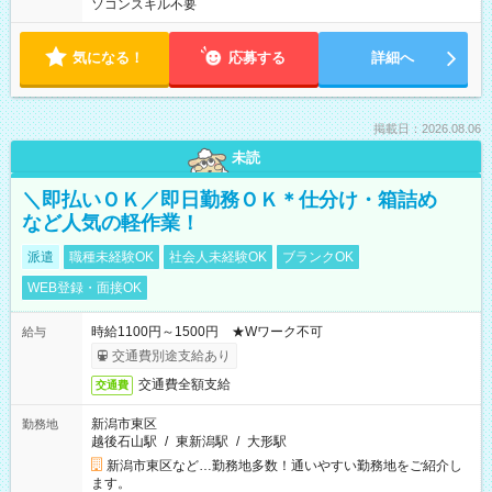
ソコンスキル不要
気になる！
応募する
詳細へ
掲載日：2026.08.06
未読
＼即払いＯＫ／即日勤務ＯＫ＊仕分け・箱詰め
など人気の軽作業！
派遣
職種未経験OK
社会人未経験OK
ブランクOK
WEB登録・面接OK
時給1100円～1500円 ★Wワーク不可
給与
交通費別途支給あり
交通費全額支給
交通費
新潟市東区
勤務地
越後石山駅
/
東新潟駅
/
大形駅
新潟市東区など…勤務地多数！通いやすい勤務地をご紹介し
ます。