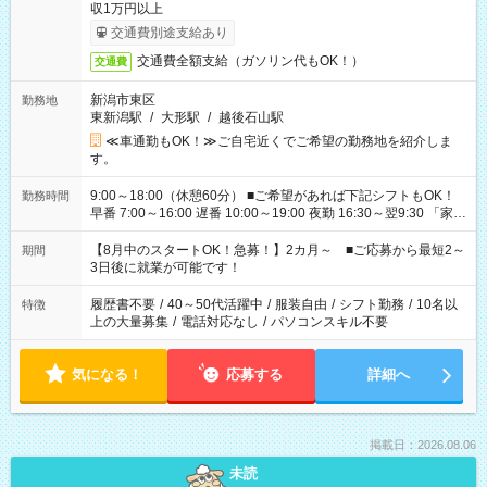
収1万円以上
交通費別途支給あり
交通費全額支給（ガソリン代もOK！）
交通費
新潟市東区
勤務地
東新潟駅
/
大形駅
/
越後石山駅
≪車通勤もOK！≫ご自宅近くでご希望の勤務地を紹介しま
す。
9:00～18:00（休憩60分） ■ご希望があれば下記シフトもOK！
勤務時間
早番 7:00～16:00 遅番 10:00～19:00 夜勤 16:30～翌9:30 「家族
と休みを合わせたい」 「余裕を持って夕飯の準備がしたい」
「できれば残業はしたくない」 など、ご希望を教えてください
【8月中のスタートOK！急募！】2カ月～ ■ご応募から最短2～
期間
ね。 ※Wワーク希望の方へ 今ご覧のお仕事で希望する勤務時間
3日後に就業が可能です！
と、もう1つのお仕事の勤務時間。 合計で週40時間を超える場
合は応募できません。
履歴書不要
/
40～50代活躍中
/
服装自由
/
シフト勤務
/
10名以
特徴
上の大量募集
/
電話対応なし
/
パソコンスキル不要
気になる！
応募する
詳細へ
掲載日：2026.08.06
未読