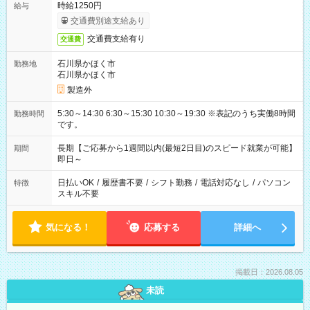
時給1250円
給与
交通費別途支給あり
交通費支給有り
交通費
石川県かほく市
勤務地
石川県かほく市
製造外
5:30～14:30 6:30～15:30 10:30～19:30 ※表記のうち実働8時間
勤務時間
です。
長期【ご応募から1週間以内(最短2日目)のスピード就業が可能】
期間
即日～
日払いOK
/
履歴書不要
/
シフト勤務
/
電話対応なし
/
パソコン
特徴
スキル不要
気になる！
応募する
詳細へ
掲載日：2026.08.05
未読