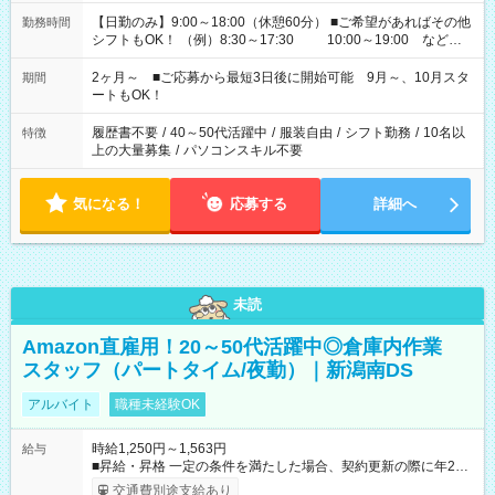
【日勤のみ】9:00～18:00（休憩60分） ■ご希望があればその他
勤務時間
シフトもOK！ （例）8:30～17:30 10:00～19:00 など
「家族とお休みを合わせたい」 「できれば残業はしたくない」
など、あなたのご希望に沿ったお仕事をご紹介します！ ※Wワ
2ヶ月～ ■ご応募から最短3日後に開始可能 9月～、10月スタ
期間
ーク希望の方へ 今ご覧のお仕事で希望する勤務時間と、もう1つ
ートもOK！
のお仕事の勤務時間。 合計で週40時間を超える場合は応募でき
ません
履歴書不要
/
40～50代活躍中
/
服装自由
/
シフト勤務
/
10名以
特徴
上の大量募集
/
パソコンスキル不要
気になる！
応募する
詳細へ
未読
Amazon直雇用！20～50代活躍中◎倉庫内作業
スタッフ（パートタイム/夜勤）｜新潟南DS
アルバイト
職種未経験OK
時給1,250円～1,563円
給与
■昇給・昇格 一定の条件を満たした場合、契約更新の際に年2回
まで昇給の機会があります。 ■正社員登用制度あり ※月末締/翌
交通費別途支給あり