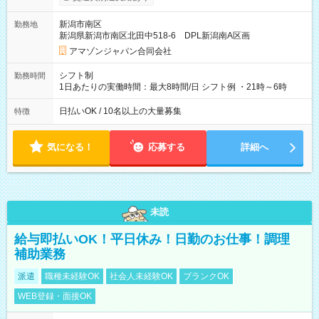
月25日支払い ※時間外手当、別途支給 ※深夜割増賃金 (22:00～
翌5:00までは時給が25%UPします) ☆給与前払い制度有！
新潟市南区
勤務地
☆Amazon直雇用で安定して働けます！ 【試用期間】試用期間
新潟県新潟市南区北田中518-6 DPL新潟南A区画
あり 試用期間の長さ：1週間 雇用形態、給与は本採用時と同じ
です。
アマゾンジャパン合同会社
シフト制
勤務時間
1日あたりの実働時間：最大8時間/日 シフト例 ・21時～6時
日払いOK / 10名以上の大量募集
特徴
気になる！
応募する
詳細へ
未読
給与即払いOK！平日休み！日勤のお仕事！調理
補助業務
派遣
職種未経験OK
社会人未経験OK
ブランクOK
WEB登録・面接OK