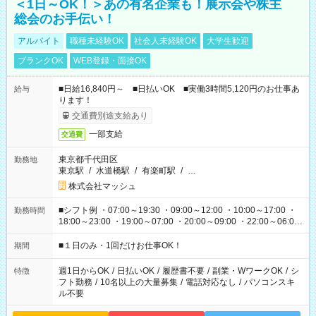
＜1日～OK！＞あの有名企業も！展示会や株主
総会のお手伝い！
アルバイト
職種未経験OK
社会人未経験OK
大学生歓迎
ブランクOK
WEB登録・面接OK
■日給16,840円～ ■日払いOK ■実働3時間5,120円のお仕事あ
給与
ります！
交通費別途支給あり
一部支給
交通費
東京都千代田区
勤務地
東京駅
/
水道橋駅
/
有楽町駅
/
…
株式会社マッシュ
■シフト例 ・07:00～19:30 ・09:00～12:00 ・10:00～17:00 ・
勤務時間
18:00～23:00 ・19:00～07:00 ・20:00～09:00 ・22:00～06:00
etc ★最短で3時間で5,120円のお仕事から 15時間で2万円近く稼
げるお仕事も！ ご希望のお時間に合わせてご紹介！ ※シフトは
■１日のみ・1回だけお仕事OK！
期間
現場によって異なります。 ※勿論、休憩時間はあるのでご安心
ください！
週1日からOK
/
日払いOK
/
履歴書不要
/
副業・WワークOK
/
シ
特徴
フト勤務
/
10名以上の大量募集
/
電話対応なし
/
パソコンスキ
ル不要