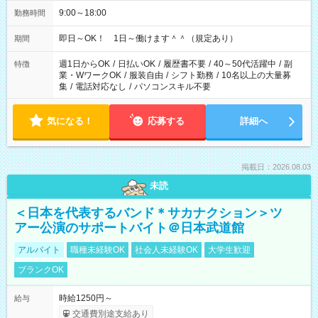
9:00～18:00
勤務時間
即日～OK！ 1日～働けます＾＾（規定あり）
期間
週1日からOK
/
日払いOK
/
履歴書不要
/
40～50代活躍中
/
副
特徴
業・WワークOK
/
服装自由
/
シフト勤務
/
10名以上の大量募
集
/
電話対応なし
/
パソコンスキル不要
気になる！
応募する
詳細へ
掲載日：2026.08.03
未読
＜日本を代表するバンド＊サカナクション＞ツ
アー公演のサポートバイト＠日本武道館
アルバイト
職種未経験OK
社会人未経験OK
大学生歓迎
ブランクOK
時給1250円～
給与
交通費別途支給あり