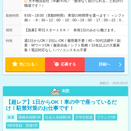
大手物流会社（年齢不問／「無理なく続けられる」と好評の
職場です！）
9:00～18:00（実動8時間） 希望の時間帯を選べます！ ＜シフト
勤務時間
例＞ ・8：30～12：00 ・10：00～19：00 ・17：00～22：00
・13：00～22：00 ・22：00～翌6：00 など
【急募】即日スタートＯＫ！ 単発1日のみから働けます。
期間
週1日からOK
/
日払いOK
/
履歴書不要
/
40～50代活躍中
/
副
特徴
業・WワークOK
/
服装自由
/
シフト勤務
/
10名以上の大量募
集
/
電話対応なし
/
パソコンスキル不要
気になる！
応募する
詳細へ
掲載日：2026.08.07
未読
【超レア】1日からOK！車の中で座っているだ
け！駐禁対策のお仕事です！
派遣
職種未経験OK
社会人未経験OK
大学生歓迎
ブランクOK
WEB登録・面接OK