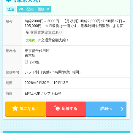
事【東京大丸】
派遣
WEB登録・面接OK
時給2000円～2000円 【月収例】時給2,000円×7.5時間×7日＝
給与
105,000円 ※月収例は一例です。勤務時間や日数等により変動
いたします。
交通費別途支給あり
☆交通費全額支給！
交通費
東京都千代田区
勤務地
東京駅
その他
シフト制（実働7.5時間/休憩1時間）
勤務時間
2026年9月30日～10月13日
期間
日払いOK
/
シフト勤務
特徴
気になる！
応募する
詳細へ