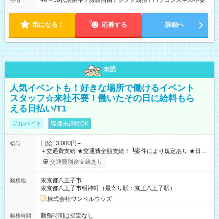
40～50代活躍中
/
服装自由
/
シフト勤務
/
パソコンスキル不要
特徴
気になる！
応募する
詳細へ
未読
人気イベントも！好きな場所で働けるイベント
スタッフ☆来社不要！働いたその日に給料もら
える日払い/T1
アルバイト
職種未経験OK
日給13,000円～
給与
＋交通費支給 ★交通費全額支給！ ┗案件により規定あり ★日払
いOK！（規定あり） ┗働いたその日に現金GET♪ お仕事後はコ
交通費別途支給あり
ンビニATMから 日払い分を引き落とせます！ 【試用期間】試
用期間なし
東京都八王子市
勤務地
東京都八王子市明神町（最寄り駅：京王八王子駅）
株式会社ワンベルウッズ
勤務時間は指定なし
勤務時間