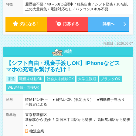
履歴書不要
/
40～50代活躍中
/
服装自由
/
シフト勤務
/
10名以
特徴
上の大量募集
/
電話対応なし
/
パソコンスキル不要
気になる！
応募する
詳細へ
掲載日：2026.08.07
未読
【シフト自由・現金手渡しOK】iPhoneなどス
マホの充電を繋げるだけ！
派遣
職種未経験OK
社会人未経験OK
大学生歓迎
ブランクOK
WEB登録・面接OK
時給1414円～ ▼日払いOK（規定あり） ■初勤務手当あり
給与
※規定による
東京都新宿区
勤務地
新宿駅から徒歩
/
新宿三丁目駅から徒歩
/
高田馬場駅から徒歩
/
…
物流企業