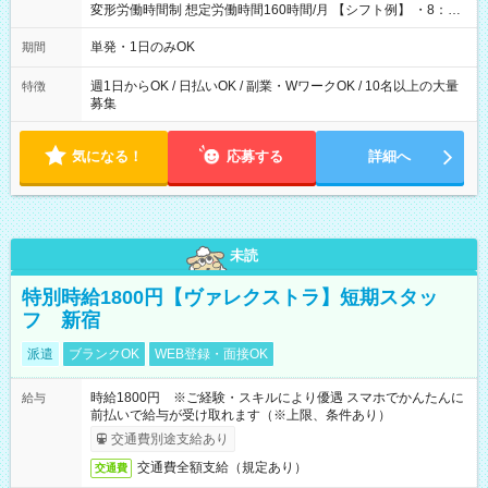
変形労働時間制 想定労働時間160時間/月 【シフト例】 ・8：00
～21：00
単発・1日のみOK
期間
週1日からOK / 日払いOK / 副業・WワークOK / 10名以上の大量
特徴
募集
気になる！
応募する
詳細へ
未読
特別時給1800円【ヴァレクストラ】短期スタッ
フ 新宿
派遣
ブランクOK
WEB登録・面接OK
時給1800円 ※ご経験・スキルにより優遇 スマホでかんたんに
給与
前払いで給与が受け取れます（※上限、条件あり）
交通費別途支給あり
交通費全額支給（規定あり）
交通費