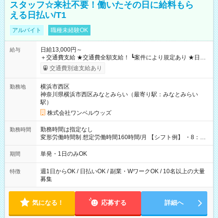
スタッフ☆来社不要！働いたその日に給料もら
える日払い/T1
アルバイト
職種未経験OK
日給13,000円～
給与
＋交通費支給 ★交通費全額支給！ ┗案件により規定あり ★日払
いOK！（規定あり） ┗働いたその日に現金GET♪ お仕事後はコ
交通費別途支給あり
ンビニATMから 日払い分を引き落とせます！ 【試用期間】試
用期間なし
横浜市西区
勤務地
神奈川県横浜市西区みなとみらい（最寄り駅：みなとみらい
駅）
株式会社ワンベルウッズ
勤務時間は指定なし
勤務時間
変形労働時間制 想定労働時間160時間/月 【シフト例】 ・8：00
～21：00
単発・1日のみOK
期間
週1日からOK / 日払いOK / 副業・WワークOK / 10名以上の大量
特徴
募集
気になる！
応募する
詳細へ