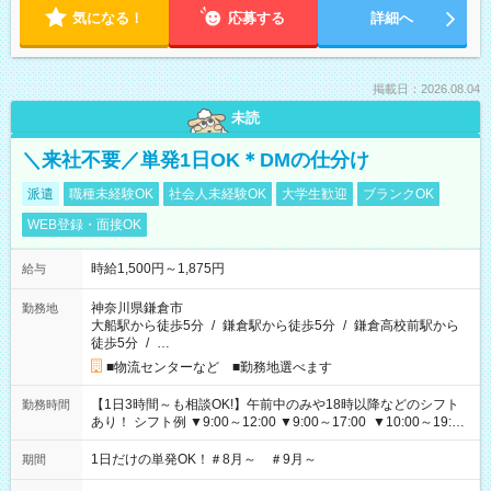
気になる！
応募する
詳細へ
掲載日：2026.08.04
未読
＼来社不要／単発1日OK＊DMの仕分け
派遣
職種未経験OK
社会人未経験OK
大学生歓迎
ブランクOK
WEB登録・面接OK
時給1,500円～1,875円
給与
神奈川県鎌倉市
勤務地
大船駅から徒歩5分
/
鎌倉駅から徒歩5分
/
鎌倉高校前駅から
徒歩5分
/
…
■物流センターなど ■勤務地選べます
【1日3時間～も相談OK!】午前中のみや18時以降などのシフト
勤務時間
あり！ シフト例 ▼9:00～12:00 ▼9:00～17:00 ▼10:00～19:00
▼18:00～21:00
1日だけの単発OK！＃8月～ ＃9月～
期間