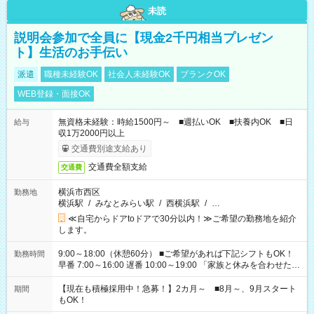
未読
説明会参加で全員に【現金2千円相当プレゼン
ト】生活のお手伝い
派遣
職種未経験OK
社会人未経験OK
ブランクOK
WEB登録・面接OK
無資格未経験：時給1500円～ ■週払いOK ■扶養内OK ■日
給与
収1万2000円以上
交通費別途支給あり
交通費全額支給
交通費
横浜市西区
勤務地
横浜駅
/
みなとみらい駅
/
西横浜駅
/
…
≪自宅からドアtoドアで30分以内！≫ご希望の勤務地を紹介
します。
9:00～18:00（休憩60分） ■ご希望があれば下記シフトもOK！
勤務時間
早番 7:00～16:00 遅番 10:00～19:00 「家族と休みを合わせた
い」 「余裕を持って夕飯の準備がしたい」 「できれば残業はし
たくない」 など、ご希望を教えてくださいね。 ※Wワーク希望
【現在も積極採用中！急募！】2カ月～ ■8月～、9月スタート
期間
の方へ 今ご覧のお仕事で希望する勤務時間と、もう1つのお仕事
もOK！
の勤務時間。 合計で週40時間を超える場合は応募できません。