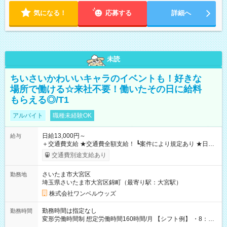
気になる！
応募する
詳細へ
未読
ちいさいかわいいキャラのイベントも！好きな
場所で働ける☆来社不要！働いたその日に給料
もらえる◎/T1
アルバイト
職種未経験OK
日給13,000円～
給与
＋交通費支給 ★交通費全額支給！ ┗案件により規定あり ★日払
いOK！（規定あり） ┗働いたその日に現金GET♪ お仕事後はコ
交通費別途支給あり
ンビニATMから 日払い分を引き落とせます！ 【試用期間】試
用期間なし
さいたま市大宮区
勤務地
埼玉県さいたま市大宮区錦町（最寄り駅：大宮駅）
株式会社ワンベルウッズ
勤務時間は指定なし
勤務時間
変形労働時間制 想定労働時間160時間/月 【シフト例】 ・8：00