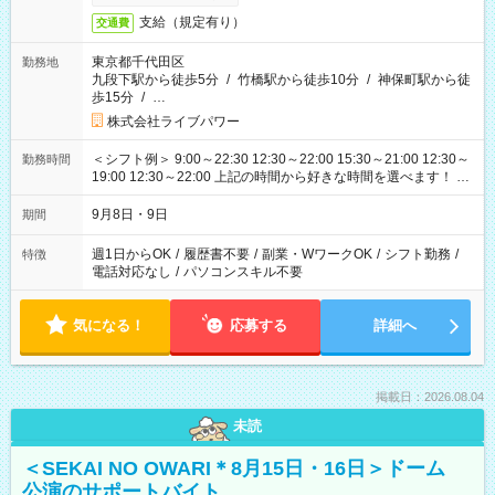
支給（規定有り）
交通費
東京都千代田区
勤務地
九段下駅から徒歩5分
/
竹橋駅から徒歩10分
/
神保町駅から徒
歩15分
/
…
株式会社ライブパワー
＜シフト例＞ 9:00～22:30 12:30～22:00 15:30～21:00 12:30～
勤務時間
19:00 12:30～22:00 上記の時間から好きな時間を選べます！ ※
時間は変更となる可能性があります
9月8日・9日
期間
週1日からOK
/
履歴書不要
/
副業・WワークOK
/
シフト勤務
/
特徴
電話対応なし
/
パソコンスキル不要
気になる！
応募する
詳細へ
掲載日：2026.08.04
未読
＜SEKAI NO OWARI＊8月15日・16日＞ドーム
公演のサポートバイト