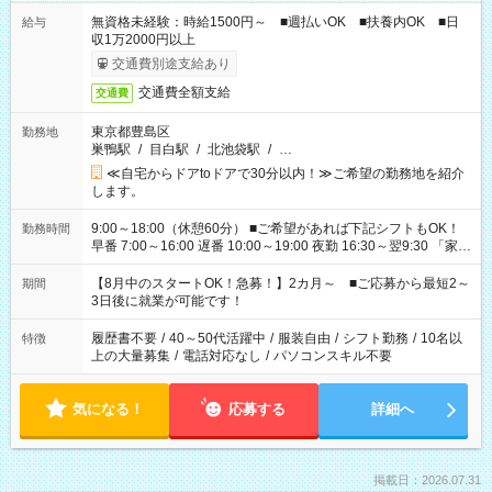
無資格未経験：時給1500円～ ■週払いOK ■扶養内OK ■日
給与
収1万2000円以上
交通費別途支給あり
交通費全額支給
交通費
東京都豊島区
勤務地
巣鴨駅
/
目白駅
/
北池袋駅
/
…
≪自宅からドアtoドアで30分以内！≫ご希望の勤務地を紹介
します。
9:00～18:00（休憩60分） ■ご希望があれば下記シフトもOK！
勤務時間
早番 7:00～16:00 遅番 10:00～19:00 夜勤 16:30～翌9:30 「家族
と休みを合わせたい」 「余裕を持って夕飯の準備がしたい」
「できれば残業はしたくない」 など、ご希望を教えてください
【8月中のスタートOK！急募！】2カ月～ ■ご応募から最短2～
期間
ね。 ※Wワーク希望の方へ 今ご覧のお仕事で希望する勤務時間
3日後に就業が可能です！
と、もう1つのお仕事の勤務時間。 合計で週40時間を超える場
合は応募できません。
履歴書不要
/
40～50代活躍中
/
服装自由
/
シフト勤務
/
10名以
特徴
上の大量募集
/
電話対応なし
/
パソコンスキル不要
気になる！
応募する
詳細へ
掲載日：2026.07.31