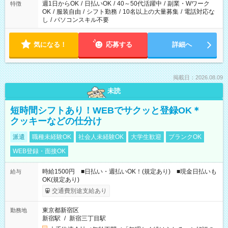
週1日からOK
/
日払いOK
/
40～50代活躍中
/
副業・Wワーク
特徴
OK
/
服装自由
/
シフト勤務
/
10名以上の大量募集
/
電話対応な
し
/
パソコンスキル不要
気になる！
応募する
詳細へ
掲載日：2026.08.09
未読
短時間シフトあり！WEBでサクッと登録OK＊
クッキーなどの仕分け
派遣
職種未経験OK
社会人未経験OK
大学生歓迎
ブランクOK
WEB登録・面接OK
時給1500円 ■日払い・週払いOK！(規定あり) ■現金日払いも
給与
OK(規定あり)
交通費別途支給あり
東京都新宿区
勤務地
新宿駅
/
新宿三丁目駅