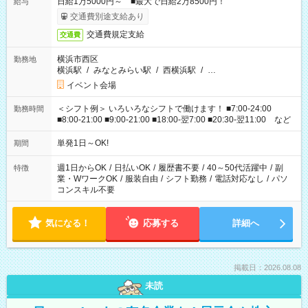
日給1万5000円～ ■最大で日給2万8500円！
給与
交通費別途支給あり
交通費規定支給
交通費
横浜市西区
勤務地
横浜駅
/
みなとみらい駅
/
西横浜駅
/
…
イベント会場
＜シフト例＞ いろいろなシフトで働けます！ ■7:00-24:00
勤務時間
■8:00-21:00 ■9:00-21:00 ■18:00-翌7:00 ■20:30-翌11:00 など
単発1日～OK!
期間
週1日からOK
/
日払いOK
/
履歴書不要
/
40～50代活躍中
/
副
特徴
業・WワークOK
/
服装自由
/
シフト勤務
/
電話対応なし
/
パソ
コンスキル不要
気になる！
応募する
詳細へ
掲載日：2026.08.08
未読