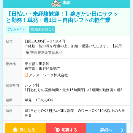
未読
【日払い・未経験歓迎！】稼ぎたい日にサクッ
と勤務！単発・週1日～自由シフトの軽作業
アルバイト
職種未経験OK
日給10,305円～37,204円
給与
※経験・能力等を考慮の上、加給・優遇いたします。 【試用期
間】試用期間なし
交通費別途支給あり
東京都世田谷区
勤務地
東京都世田谷区豪徳寺
アシストワーク株式会社
シフト制
勤務時間
1日あたりの実働時間：最大15時間/日 ＜1週間の勤務例＞週3回
勤務 勤務：月・水・金 休み：火・木・土・日 好きな時にお仕事
可能です！ ※1日あたりの最大実働時間は日勤、夜勤共に勤務し
単発・1日のみOK
期間
た時間になります。
週1日からOK / 日払いOK / 副業・WワークOK / 10名以上の大量
特徴
募集
気になる！
応募する
詳細へ