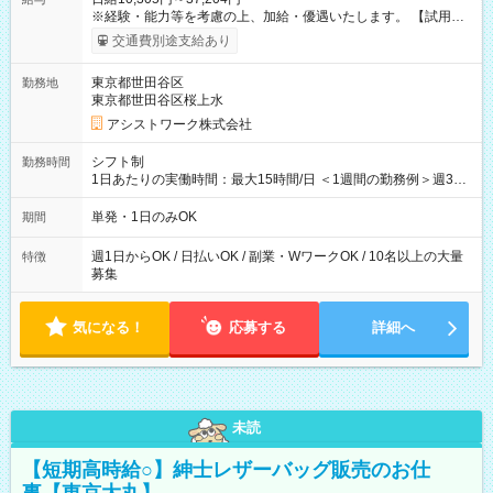
※経験・能力等を考慮の上、加給・優遇いたします。 【試用期
間】試用期間なし
交通費別途支給あり
東京都世田谷区
勤務地
東京都世田谷区桜上水
アシストワーク株式会社
シフト制
勤務時間
1日あたりの実働時間：最大15時間/日 ＜1週間の勤務例＞週3回
勤務 勤務：月・水・金 休み：火・木・土・日 好きな時にお仕事
可能です！ ※1日あたりの最大実働時間は日勤、夜勤共に勤務し
単発・1日のみOK
期間
た時間になります。
週1日からOK / 日払いOK / 副業・WワークOK / 10名以上の大量
特徴
募集
気になる！
応募する
詳細へ
未読
【短期高時給○】紳士レザーバッグ販売のお仕