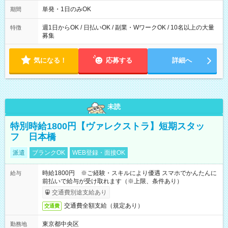
～21：00
単発・1日のみOK
期間
週1日からOK / 日払いOK / 副業・WワークOK / 10名以上の大量
特徴
募集
気になる！
応募する
詳細へ
未読
特別時給1800円【ヴァレクストラ】短期スタッ
フ 日本橋
派遣
ブランクOK
WEB登録・面接OK
時給1800円 ※ご経験・スキルにより優遇 スマホでかんたんに
給与
前払いで給与が受け取れます（※上限、条件あり）
交通費別途支給あり
交通費全額支給（規定あり）
交通費
東京都中央区
勤務地