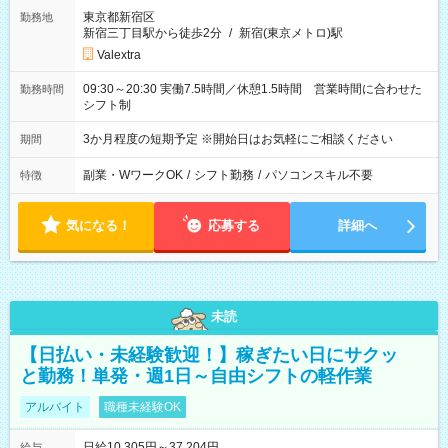
東京都新宿区
勤務地
新宿三丁目駅から徒歩2分
/
新宿(東京メトロ)駅
Valextra
09:30～20:30 実働7.5時間／休憩1.5時間 営業時間に合わせた
勤務時間
シフト制
3か月程度の短期予定 ※開始日はお気軽にご相談ください
期間
副業・WワークOK
/
シフト勤務
/
パソコンスキル不要
特徴
気になる！
応募する
詳細へ
未読
【日払い・未経験歓迎！】稼ぎたい日にサクッ
と勤務！単発・週1日～自由シフトの軽作業
アルバイト
職種未経験OK
日給10,305円～37,204円
給与