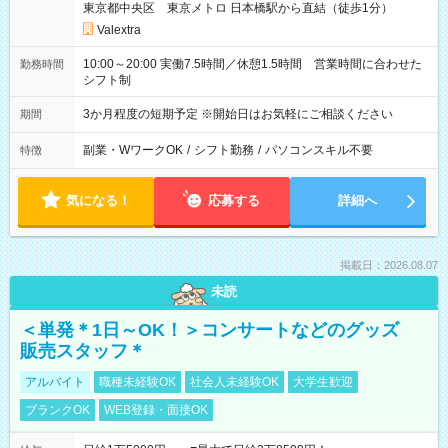
東京都中央区 東京メトロ 日本橋駅から直結（徒歩1分）
Valextra
10:00～20:00 実働7.5時間／休憩1.5時間 営業時間に合わせた
勤務時間
シフト制
3か月程度の短期予定 ※開始日はお気軽にご相談ください
期間
副業・WワークOK
/
シフト勤務
/
パソコンスキル不要
特徴
気になる！
応募する
詳細へ
掲載日：2026.08.07
未読
＜単発＊1日～OK！＞コンサートなどのグッズ
販売スタッフ＊
アルバイト
職種未経験OK
社会人未経験OK
大学生歓迎
ブランクOK
WEB登録・面接OK