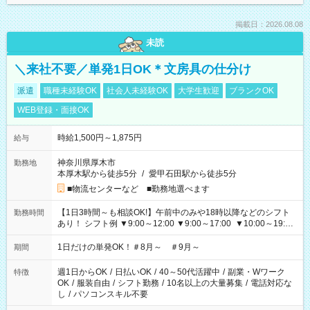
掲載日：2026.08.08
未読
＼来社不要／単発1日OK＊文房具の仕分け
派遣
職種未経験OK
社会人未経験OK
大学生歓迎
ブランクOK
WEB登録・面接OK
時給1,500円～1,875円
給与
神奈川県厚木市
勤務地
本厚木駅から徒歩5分
/
愛甲石田駅から徒歩5分
■物流センターなど ■勤務地選べます
【1日3時間～も相談OK!】午前中のみや18時以降などのシフト
勤務時間
あり！ シフト例 ▼9:00～12:00 ▼9:00～17:00 ▼10:00～19:00
▼18:00～21:00
1日だけの単発OK！＃8月～ ＃9月～
期間
週1日からOK
/
日払いOK
/
40～50代活躍中
/
副業・Wワーク
特徴
OK
/
服装自由
/
シフト勤務
/
10名以上の大量募集
/
電話対応な
し
/
パソコンスキル不要