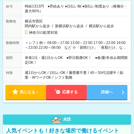
時給1313円 ●昇給あり ●日払い制 ●前払い制度あり（稼働分・
給与
最大90%）
横浜市西区
勤務地
関内駅から徒歩
/
新横浜駅から徒歩
/
横浜駅から徒歩
神奈川の駐禁対策
＜シフト例＞ 09:00～17:00 13:00～22:00 17:00～22:00 19:00
勤務時間
～23:00 22:00～06:00 など ※「昼間だけ」「夜勤だけ」など
の希望OK
単発1日・週1日からOK ●即日勤務OK！ ●春/夏/冬休み期間限
期間
定OK！
週1日からOK
/
日払いOK
/
履歴書不要
/
40～50代活躍中
/
副
特徴
業・WワークOK
/
シフト勤務
気になる！
応募する
詳細へ
未読
人気イベントも！好きな場所で働けるイベント