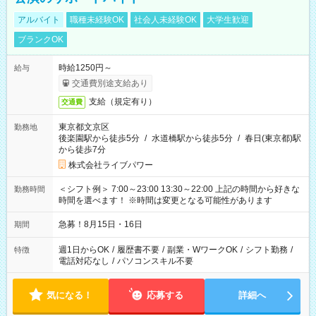
アルバイト
職種未経験OK
社会人未経験OK
大学生歓迎
ブランクOK
時給1250円～
給与
交通費別途支給あり
支給（規定有り）
交通費
東京都文京区
勤務地
後楽園駅から徒歩5分
/
水道橋駅から徒歩5分
/
春日(東京都)駅
から徒歩7分
株式会社ライブパワー
＜シフト例＞ 7:00～23:00 13:30～22:00 上記の時間から好きな
勤務時間
時間を選べます！ ※時間は変更となる可能性があります
急募！8月15日・16日
期間
週1日からOK
/
履歴書不要
/
副業・WワークOK
/
シフト勤務
/
特徴
電話対応なし
/
パソコンスキル不要
気になる！
応募する
詳細へ