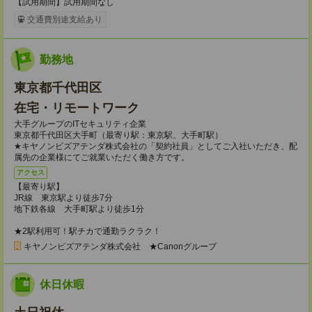
【試用期間】試用期間なし
交通費別途支給あり
勤務地
東京都千代田区
在宅・リモートワーク
大手グループのITセキュリティ企業
東京都千代田区大手町（最寄り駅：東京駅、大手町駅）
★キヤノンビズアテンダ株式会社の「契約社員」としてご入社いただき、配
属先の企業様にてご就業いただく働き方です。
アクセス
【最寄り駅】
JR線 東京駅より徒歩7分
地下鉄各線 大手町駅より徒歩1分
★2駅利用可！駅チカで通勤ラクラク！
キヤノンビズアテンダ株式会社 ★Canonグループ
休日休暇