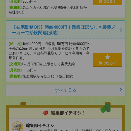
[月収例]
30万円～
気になる！
[勤務地]
みなとみらい駅から徒歩5分
/
桜木町駅か
ら徒歩8分
【在宅勤務OK】時給4000円！残業ほぼなし▼製薬メ
ーカーで治験関連[派遣]
[給 与]
時給4000円 月収例 58万円 時給4000円×
実働7h15m×週5日×4週 ※月収例を保証するもので
はありません。※給与即受取りサービス利用可（利
用条件有）
気になる！
[交通費]
1ヶ月3万円を上限として実費支給
[月収例]
30万円～
[勤務地]
後楽園駅から徒歩1分
/
飯田橋駅
すべて見る
編集部イチオシ
＜ホテルの備品を運ぶだけ＞単発・短時間～OK／安心の