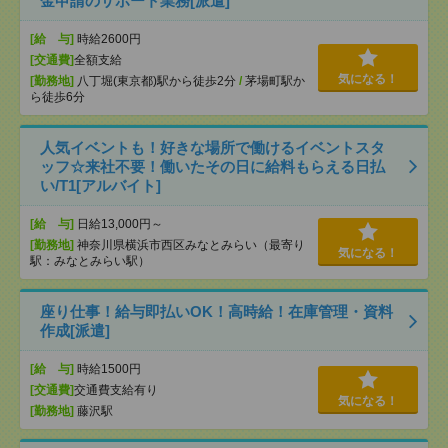
金申請のサポート業務[派遣]
[給 与]
時給2600円
[交通費]
全額支給
気になる！
[勤務地]
八丁堀(東京都)駅から徒歩2分
/
茅場町駅か
ら徒歩6分
人気イベントも！好きな場所で働けるイベントスタ
ッフ☆来社不要！働いたその日に給料もらえる日払
い/T1[アルバイト]
[給 与]
日給13,000円～
[勤務地]
神奈川県横浜市西区みなとみらい（最寄り
気になる！
駅：みなとみらい駅）
座り仕事！給与即払いOK！高時給！在庫管理・資料
作成[派遣]
[給 与]
時給1500円
[交通費]
交通費支給有り
気になる！
[勤務地]
藤沢駅