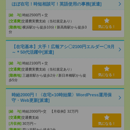
ほぼ在宅！時短相談可！英語使用の事務[派遣]
[給 与]
時給2500円＋交
[交通費]
交通費実費支給（当社規定あり）
気になる！
[勤務地]
横浜駅から徒歩10分
/
新高島駅から徒歩3
分
【在宅基本】大手！広報アシ〇2100円エルダー〇9月
～＊50代活躍中[派遣]
[給 与]
時給2100円＋交
[交通費]
交通費実費支給（当社規定あり）
気になる！
[勤務地]
三越前駅から徒歩2分
/
新日本橋駅から徒
歩5分
時給2000円！〈在宅×10時始業〉WordPress運用保
守・Web更新[派遣]
[給 与]
時給2000円+交 【月収例】32万円
[交通費]
交通費支給
[月収例]
30万円～
気になる！
[勤務地]
四ツ谷駅から徒歩1分