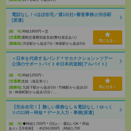
電話なし！<ほぼ在宅／週1出社>審査事務@渋谷駅
[派遣]
[給 与]
時給1800円＋交
[交通費]
通勤交通費別途支給(弊社規定あり)
気になる！
[勤務地]
渋谷駅から徒歩7分
/
神泉駅から徒歩5分
＜日本を代表するバンド＊サカナクション＞ツアー
公演のサポートバイト＠日本武道館[アルバイト]
[給 与]
時給1250円～
[交通費]
支給（規定有り）
気になる！
[勤務地]
九段下駅から徒歩5分
/
竹橋駅から徒歩10
分
/
神保町駅から徒歩15分
/
…
【完全在宅！】難しい業務なし＆電話なし！ゆっく
りの11時～時短＊データ入力・事務[派遣]
[給 与]
◆時給1,700円＊日払い・週払いOK＊昇給
あり♪【月収例】 ・約204,000円 （時給1,700