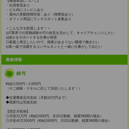
【職場環境について】
・社員食堂あり
・ビル内にコンビニあり
・屋内の受動喫煙対策：あり（喫煙室あり）
・オフィス周辺にランチスポット多数あり
＜こんな方を歓迎します！＞
◎IT業界での実務経験やITの知見を活かして、キャリアチェンジしたい
◎誰かをサポートする仕事が得意
◎家庭と両立したいので、残業があまりない職場で働きたい
◎第一線で活躍するコンサルタントと一緒に仕事がしてみたい
募集情報
給与
時給2,000円～2,600円
（※ご経験・スキルに応じて決定いたします！）
◆交通費規定内支給（月額10万円まで）
◆残業代は別途支給
【想定月収例】
◎月収31万円（時給2000円、月20日勤務、残業5時間の場合）
◎月収40万3000円（時給2600円、月20日勤務、残業5時間の場合）