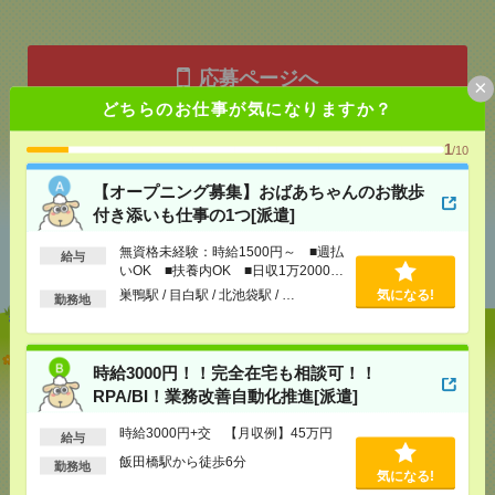
応募ページへ
×
どちらのお仕事が気になりますか？
1
/10
気になる！
【オープニング募集】おばあちゃんのお散歩
付き添いも仕事の1つ[派遣]
あなたの閲覧履歴からの
無資格未経験：時給1500円～ ■週払
給与
おすすめ
いOK ■扶養内OK ■日収1万2000円
以上
巣鴨駅 / 目白駅 / 北池袋駅 / …
気になる!
勤務地
【オープニング募集】おばあちゃんのお散歩付き添
時給3000円！！完全在宅も相談可！！
いも仕事の1つ[派遣]
RPA/BI！業務改善自動化推進[派遣]
[給 与]
無資格未経験：時給1500円～ ■週払い
時給3000円+交 【月収例】45万円
OK ■扶養内OK ■日収1万2000円以上
給与
[交通費]
交通費全額支給
飯田橋駅から徒歩6分
気になる！
勤務地
気になる!
[勤務地]
巣鴨駅
/
目白駅
/
北池袋駅
/
…