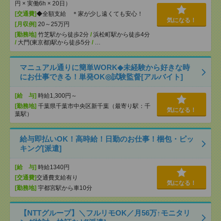
円 × 実働6h × 20日）
[交通費]
◆全額支給 ＊家が少し遠くても安心！
気になる！
[月収例]
20～25万円
[勤務地]
竹芝駅から徒歩2分
/
浜松町駅から徒歩4分
/
大門(東京都)駅から徒歩5分
/
…
マニュアル通りに簡単WORK◆未経験から好きな時
にお仕事できる！単発OK◎試験監督[アルバイト]
[給 与]
時給1,300円～
[勤務地]
千葉県千葉市中央区新千葉（最寄り駅：千
気になる！
葉駅）
給与即払いOK！高時給！日勤のお仕事！梱包・ピッ
キング[派遣]
[給 与]
時給1340円
[交通費]
交通費支給有り
気になる！
[勤務地]
宇都宮駅から車10分
【NTTグループ】＼フルリモOK／月56万↑モニタリ