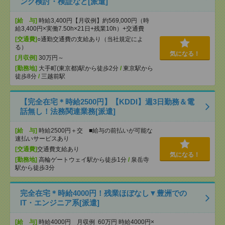
ング検討・検証など[派遣]
[給 与]
時給3,400円【月収例】約569,000円（時
給3,400円×実働7.50h×21日+残業10h）+交通費
[交通費]
○通勤交通費の支給あり（当社規定によ
る）
気になる！
[月収例]
30万円～
[勤務地]
大手町(東京都)駅から徒歩2分
/
東京駅から
徒歩8分
/
三越前駅
【完全在宅＊時給2500円】【KDDI】週3日勤務＆電
話無し！法務関連業務[派遣]
[給 与]
時給2500円＋交 ■給与の前払いが可能な
速払いサービスあり
[交通費]
交通費支給あり
気になる！
[勤務地]
高輪ゲートウェイ駅から徒歩1分
/
泉岳寺
駅から徒歩3分
完全在宅＊時給4000円！残業ほぼなし▼豊洲での
IT・エンジニア系[派遣]
[給 与]
時給4000円 月収例 60万円 時給4000円×