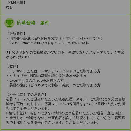
【休日出勤】
なし
応募資格・条件
【必須条件】
・IT関連の基礎知識をお持ちの方（ITパスポートレベルでOK）
・Excel、PowerPointでのドキュメント作成のご経験
★IT関連企業での実務経験がない方も、基礎知識とこれから学んでいく意欲
があれば歓迎！
【歓迎】
・コンサル、またはコンサルアシスタントのご経験がある方
・セキュリティ関連の基礎知識や業務経験がある方
・Excelマクロのスキルをお持ちの方
・英語の翻訳（ビジネスでの和訳・英訳）のご経験がある方
【応募に際しての注意点】
応募フォームでご登録いただいた職務経歴・スキル・ご経験などを元に書類
選考を実施いたします。応募フォームの各項目をすべてご登録いただいた状
態にてご応募くださいませ。
※情報未登録、もしくは少ない情報のまま応募いただいた場合（直近1社分
の社歴しかご登録がない、仕事内容が詳しく明記されていないなど）書類選
考で不採用となる場合がございます。ご注意くださいませ。