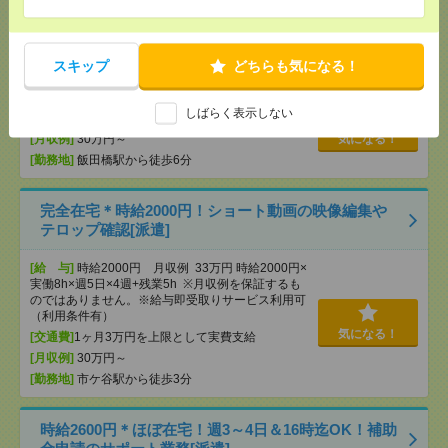
時給3000円！！完全在宅も相談可！！RPA/BI！業務
改善自動化推進[派遣]
スキップ
どちらも気になる！
[給 与]
時給3000円+交 【月収例】45万円
しばらく表示しない
[交通費]
交通費支給
[月収例]
30万円～
気になる！
[勤務地]
飯田橋駅から徒歩6分
完全在宅＊時給2000円！ショート動画の映像編集や
テロップ確認[派遣]
[給 与]
時給2000円 月収例 33万円 時給2000円×
実働8h×週5日×4週+残業5h ※月収例を保証するも
のではありません。※給与即受取りサービス利用可
（利用条件有）
気になる！
[交通費]
1ヶ月3万円を上限として実費支給
[月収例]
30万円～
[勤務地]
市ケ谷駅から徒歩3分
時給2600円＊ほぼ在宅！週3～4日＆16時迄OK！補助