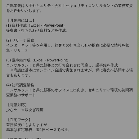
ご就業先は大手セキュリティ会社！セキュリティコンサルタントの業務支援
をお任せいたします。
【具体的には…】
(1) 資料作成（Excel・PowerPoint）
提案書・打ち合わせ資料などを作成。
(2) リサーチ業務
インターネット等を利用し、顧客との打ち合わせや提案に必要な情報を収
集・リサーチ
(3) 議事録作成（Excel・PowerPoint）
コンサルタントと共に顧客との打ち合わせに同席し、議事録を作成
※商談は基本はオンライン会議で実施されますが、稀に客先へ訪問する場
合もあります。
(4) 訪問調査業務
コンサルタントと共に顧客のオフィスに出向き、セキュリティ環境の訪問調
査業務のサポート
【電話対応】
少なめ ※取次ぎ程度
【在宅ワーク】
業務状況にもよりますが、
基本は在宅勤務。週1日ペースで出社。