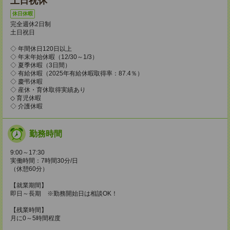
土日祝休
休日休暇
完全週休2日制
土日祝日
◇ 年間休日120日以上
◇ 年末年始休暇（12/30～1/3）
◇ 夏季休暇（3日間）
◇ 有給休暇（2025年有給休暇取得率：87.4％）
◇ 慶弔休暇
◇ 産休・育休取得実績あり
◇ 育児休暇
◇ 介護休暇
勤務時間
9:00～17:30
実働時間：7時間30分/日
（休憩60分）
【就業期間】
即日～長期 ※勤務開始日は相談OK！
【残業時間】
月に0～5時間程度