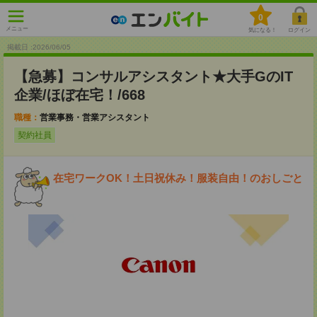
0
メニュー
気になる！
ログイン
掲載日 :2026
/
06
/
05
【急募】コンサルアシスタント★大手GのIT
企業/ほぼ在宅！/668
職種：
営業事務・営業アシスタント
契約社員
在宅ワークOK！土日祝休み！服装自由！のおしごと