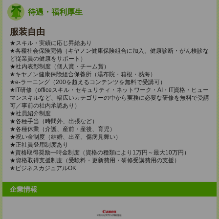
待遇・福利厚生
服装自由
★スキル・実績に応じ昇給あり
★各種社会保険完備（キヤノン健康保険組合に加入。健康診断・がん検診な
ど従業員の健康をサポート）
★社内表彰制度（個人賞・チーム賞）
★キヤノン健康保険組合保養所（湯布院・箱根・熱海）
★e-ラーニング（200を超えるコンテンツを無料で受講可）
★IT研修（officeスキル・セキュリティ・ネットワーク・AI・IT資格・ヒュー
マンスキルなど、幅広いカテゴリーの中から実務に必要な研修を無料で受講
可／事前の社内承認あり）
★社員紹介制度
★各種手当（時間外、出張など）
★各種休業（介護、産前・産後、育児）
★祝い金制度（結婚、出産、傷病見舞い）
★正社員登用制度あり
★資格取得奨励一時金制度（資格の種類により1万円～最大10万円）
★資格取得支援制度（受験料・更新費用・研修受講費用の支援）
★ビジネスカジュアルOK
企業情報