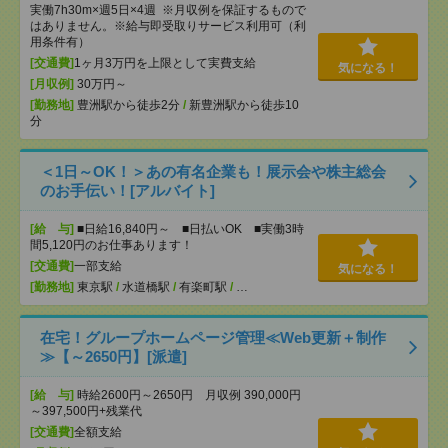
実働7h30m×週5日×4週 ※月収例を保証するもので
はありません。※給与即受取りサービス利用可（利
用条件有）
[交通費]
1ヶ月3万円を上限として実費支給
気になる！
[月収例]
30万円～
[勤務地]
豊洲駅から徒歩2分
/
新豊洲駅から徒歩10
分
＜1日～OK！＞あの有名企業も！展示会や株主総会
のお手伝い！[アルバイト]
[給 与]
■日給16,840円～ ■日払いOK ■実働3時
間5,120円のお仕事あります！
[交通費]
一部支給
気になる！
[勤務地]
東京駅
/
水道橋駅
/
有楽町駅
/
…
在宅！グループホームページ管理≪Web更新＋制作
≫【～2650円】[派遣]
[給 与]
時給2600円～2650円 月収例 390,000円
～397,500円+残業代
[交通費]
全額支給